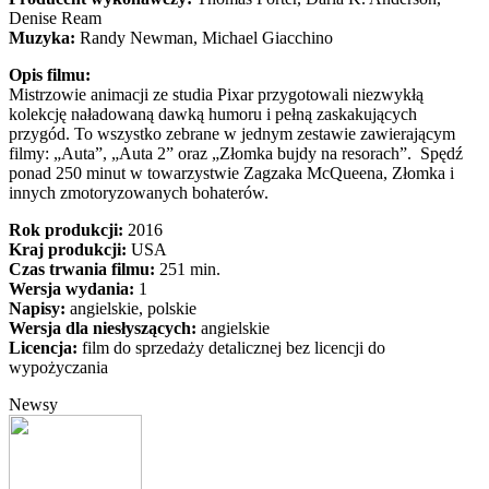
Denise Ream
Muzyka:
Randy Newman, Michael Giacchino
Opis filmu:
Mistrzowie animacji ze studia Pixar przygotowali niezwykłą
kolekcję naładowaną dawką humoru i pełną zaskakujących
przygód. To wszystko zebrane w jednym zestawie zawierającym
filmy: „Auta”, „Auta 2” oraz „Złomka bujdy na resorach”. Spędź
ponad 250 minut w towarzystwie Zagzaka McQueena, Złomka i
innych zmotoryzowanych bohaterów.
Rok produkcji:
2016
Kraj produkcji:
USA
Czas trwania filmu:
251 min.
Wersja wydania:
1
Napisy:
angielskie, polskie
Wersja dla niesłyszących:
angielskie
Licencja:
film do sprzedaży detalicznej bez licencji do
wypożyczania
Newsy