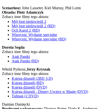
Scenariusz:
John Lasseter
, Kiel Murray
, Phil Lorin
Obsada:
Piotr Adamczyk
Zobacz inne filmy tego aktora:
Mój brat niedzwiedź 2
Mój brat niedzwiedź 2 (BD)
Och Karol 2 (BD)
Wkręceni. Wydanie specjalne
Wkręceni. Wydanie specjalne (BD)
Dorota Segda
Zobacz inne filmy tego aktora:
Atak Paniki
Atak Paniki (BD)
Witold Pyrkosz,
Jerzy Kryszak
Zobacz inne filmy tego aktora:
Księga dżungli (2BD 3-D)
Księga dżungli (BD)
Księga dżungli (DVD)
Księga dżungli - Disney Uwierz w Magię (DVD)
Tulipan (2 DVD)
Damian Damięcki
Producent wykonawczy:
Thomas Porter, Darla K. Anderson,