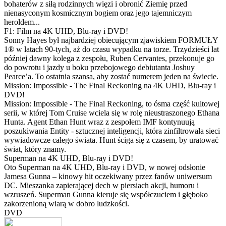
bohaterów z siłą rodzinnych więzi i obronić Ziemię przed
nienasyconym kosmicznym bogiem oraz jego tajemniczym
heroldem...
F1: Film na 4K UHD, Blu-ray i DVD!
Sonny Hayes był najbardziej obiecującym zjawiskiem FORMUŁY
1® w latach 90-tych, aż do czasu wypadku na torze. Trzydzieści lat
później dawny kolega z zespołu, Ruben Cervantes, przekonuje go
do powrotu i jazdy u boku przebojowego debiutanta Joshuy
Pearce’a. To ostatnia szansa, aby zostać numerem jeden na świecie.
Mission: Impossible - The Final Reckoning na 4K UHD, Blu-ray i
DVD!
Mission: Impossible - The Final Reckoning, to ósma część kultowej
serii, w której Tom Cruise wciela się w rolę nieustraszonego Ethana
Hunta. Agent Ethan Hunt wraz z zespołem IMF kontynuują
poszukiwania Entity - sztucznej inteligencji, która zinfiltrowała sieci
wywiadowcze całego świata. Hunt ściga się z czasem, by uratować
świat, który znamy.
Superman na 4K UHD, Blu-ray i DVD!
Oto Superman na 4K UHD, Blu-ray i DVD, w nowej odsłonie
Jamesa Gunna – kinowy hit oczekiwany przez fanów uniwersum
DC. Mieszanka zapierającej dech w piersiach akcji, humoru i
wzruszeń. Superman Gunna kieruje się współczuciem i głęboko
zakorzenioną wiarą w dobro ludzkości.
DVD