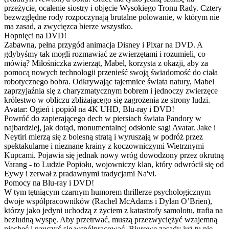
przeżycie, ocalenie siostry i objęcie Wysokiego Tronu Rady. Cztery
bezwzględne rody rozpoczynają brutalne polowanie, w którym nie
ma zasad, a zwycięzca bierze wszystko.
Hopnięci na DVD!
Zabawna, pełna przygód animacja Disney i Pixar na DVD. A
gdybyśmy tak mogli rozmawiać ze zwierzętami i rozumieli, co
mówią? Miłośniczka zwierząt, Mabel, korzysta z okazji, aby za
pomocą nowych technologii przenieść swoją świadomość do ciała
robotycznego bobra. Odkrywając tajemnice świata natury, Mabel
zaprzyjaźnia się z charyzmatycznym bobrem i jednoczy zwierzęce
królestwo w obliczu zbliżającego się zagrożenia ze strony ludzi.
Avatar: Ogień i popiół na 4K UHD, Blu-ray i DVD!
Powróć do zapierającego dech w piersiach świata Pandory w
najbardziej, jak dotąd, monumentalnej odsłonie sagi Avatar. Jake i
Neytiri mierzą się z bolesną stratą i wyruszają w podróż przez
spektakularne i nieznane krainy z koczowniczymi Wietrznymi
Kupcami. Pojawia się jednak nowy wróg dowodzony przez okrutną
Varang - to Ludzie Popiołu, wojowniczy klan, który odwrócił się od
Eywy i zerwał z pradawnymi tradycjami Na'vi.
Pomocy na Blu-ray i DVD!
W tym tętniącym czarnym humorem thrillerze psychologicznym
dwoje współpracowników (Rachel McAdams i Dylan O’Brien),
którzy jako jedyni uchodzą z życiem z katastrofy samolotu, trafia na
bezludną wyspę. Aby przetrwać, muszą przezwyciężyć wzajemną
niechęć i nauczyć się współpracować. Biurowe zasady już tu nie