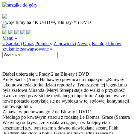
Twoje filmy na 4K UHD™, Blu-ray™ i DVD
Menu »
« Zamknij
O nas
Premiery
Zapowiedzi
Newsy
Katalog filmów
szukanie zaawansowane »
Diabeł ubiera się u Prady 2 na Blu-ray i DVD!
Andy Sachs (Anne Hathaway) powraca do magazynu „Runway”
jako nowa redaktorka działu reportaży. Tymczasem jej legendarna
była szefowa Miranda (Meryl Streep) staje do walki o przyszłość
stworzonego przez siebie medialnego imperium. Znajome twarze i
nowe postacie spotykają się na wybiegu w tej stylowej kontynuacji
kultowego hitu.
Zabawa w pochowanego 2 na Blu-ray i DVD!
Niedługo po krwawym starciu z rodziną Le Domas, Grace (Samara
Weaving) odkrywa, że została wciągnięta w kolejny etap
koszmarnej gry, tym razem z dawno niewidzianą siostrą Faith
(Kathryn Newton) u boku. Grace ma tylko jedną szansę na