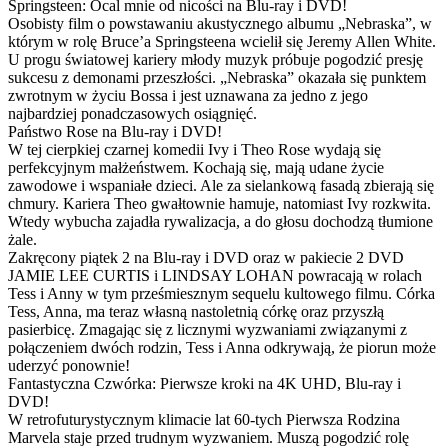
Springsteen: Ocal mnie od nicości na Blu-ray i DVD!
Osobisty film o powstawaniu akustycznego albumu „Nebraska”, w
którym w rolę Bruce’a Springsteena wcielił się Jeremy Allen White.
U progu światowej kariery młody muzyk próbuje pogodzić presję
sukcesu z demonami przeszłości. „Nebraska” okazała się punktem
zwrotnym w życiu Bossa i jest uznawana za jedno z jego
najbardziej ponadczasowych osiągnięć.
Państwo Rose na Blu-ray i DVD!
W tej cierpkiej czarnej komedii Ivy i Theo Rose wydają się
perfekcyjnym małżeństwem. Kochają się, mają udane życie
zawodowe i wspaniałe dzieci. Ale za sielankową fasadą zbierają się
chmury. Kariera Theo gwałtownie hamuje, natomiast Ivy rozkwita.
Wtedy wybucha zajadła rywalizacja, a do głosu dochodzą tłumione
żale.
Zakręcony piątek 2 na Blu-ray i DVD oraz w pakiecie 2 DVD
JAMIE LEE CURTIS i LINDSAY LOHAN powracają w rolach
Tess i Anny w tym prześmiesznym sequelu kultowego filmu. Córka
Tess, Anna, ma teraz własną nastoletnią córkę oraz przyszłą
pasierbicę. Zmagając się z licznymi wyzwaniami związanymi z
połączeniem dwóch rodzin, Tess i Anna odkrywają, że piorun może
uderzyć ponownie!
Fantastyczna Czwórka: Pierwsze kroki na 4K UHD, Blu-ray i
DVD!
W retrofuturystycznym klimacie lat 60-tych Pierwsza Rodzina
Marvela staje przed trudnym wyzwaniem. Muszą pogodzić rolę