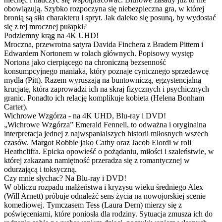
obowiązują. Szybko rozpoczyna się niebezpieczna gra, w której
bronią są siła charakteru i spryt. Jak daleko się posuną, by wydostać
się z tej mrocznej pułapki?
Podziemny krąg na 4K UHD!
Mroczna, przewrotna satyra Davida Finchera z Bradem Pittem i
Edwardem Nortonem w rolach głównych. Popisowy występ
Nortona jako cierpiącego na chroniczną bezsenność
konsumpcyjnego maniaka, który poznaje cynicznego sprzedawcę
mydła (Pitt). Razem wyruszają na buntowniczą, egzystencjalną
krucjatę, która zaprowadzi ich na skraj fizycznych i psychicznych
granic. Ponadto ich relację komplikuje kobieta (Helena Bonham
Carter).
Wichrowe Wzgórza - na 4K UHD, Blu-ray i DVD!
„Wichrowe Wzgórza” Emerald Fennell, to odważna i oryginalna
interpretacja jednej z najwspanialszych historii miłosnych wszech
czasów. Margot Robbie jako Cathy oraz Jacob Elordi w roli
Heathcliffa. Epicka opowieść o pożądaniu, miłości i szaleństwie, w
której zakazana namiętność przeradza się z romantycznej w
odurzającą i toksyczną.
Czy mnie słychac? Na Blu-ray i DVD!
W obliczu rozpadu małżeństwa i kryzysu wieku średniego Alex
(Will Arnett) próbuje odnaleźć sens życia na nowojorskiej scenie
komediowej. Tymczasem Tess (Laura Dern) mierzy się z
poświęceniami, które poniosła dla rodziny. Sytuacja zmusza ich do