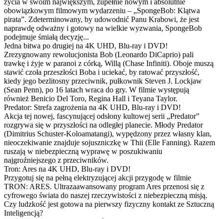
życia w swoim największym, zupełnie nowym i absolutnie
obowiązkowym filmowym wydarzeniu – „SpongeBob: Klątwa
pirata”. Zdeterminowany, by udowodnić Panu Krabowi, że jest
naprawdę odważny i gotowy na wielkie wyzwania, SpongeBob
podejmuje śmiałą decyzję...
Jedna bitwa po drugiej na 4K UHD, Blu-ray i DVD!
Zrezygnowany rewolucjonista Bob (Leonardo DiCaprio) pali
trawkę i żyje w paranoi z córką, Willą (Chase Infiniti). Oboje muszą
stawić czoła przeszłości Boba i uciekać, by ratować przyszłość,
kiedy jego bezlitosny przeciwnik, pułkownik Steven J. Lockjaw
(Sean Penn), po 16 latach wraca do gry. W filmie występują
również Benicio Del Toro, Regina Hall i Teyana Taylor.
Predator: Strefa zagrożenia na 4K UHD, Blu-ray i DVD!
Akcja tej nowej, fascynującej odsłony kultowej serii „Predator”
rozgrywa się w przyszłości na odległej planecie. Młody Predator
(Dimitrius Schuster-Koloamatangi), wypędzony przez własny klan,
nieoczekiwanie znajduje sojuszniczkę w Thii (Elle Fanning). Razem
ruszają w niebezpieczną wyprawę w poszukiwaniu
najgroźniejszego z przeciwników.
Tron: Ares na 4K UHD, Blu-ray i DVD!
Przygotuj się na pełną elektryzującej akcji przygodę w filmie
TRON: ARES. Ultrazaawansowany program Ares przenosi się z
cyfrowego świata do naszej rzeczywistości z niebezpieczną misją.
Czy ludzkość jest gotowa na pierwszy fizyczny kontakt ze Sztuczną
Inteligencją?