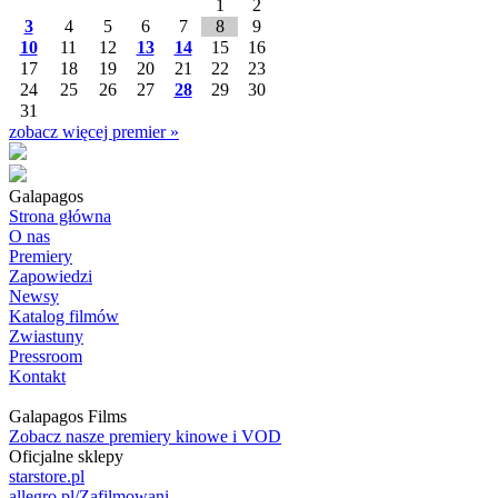
1
2
3
4
5
6
7
8
9
10
11
12
13
14
15
16
17
18
19
20
21
22
23
24
25
26
27
28
29
30
31
zobacz więcej premier »
Galapagos
Strona główna
O nas
Premiery
Zapowiedzi
Newsy
Katalog filmów
Zwiastuny
Pressroom
Kontakt
Galapagos Films
Zobacz nasze premiery kinowe i VOD
Oficjalne sklepy
starstore.pl
allegro.pl/Zafilmowani