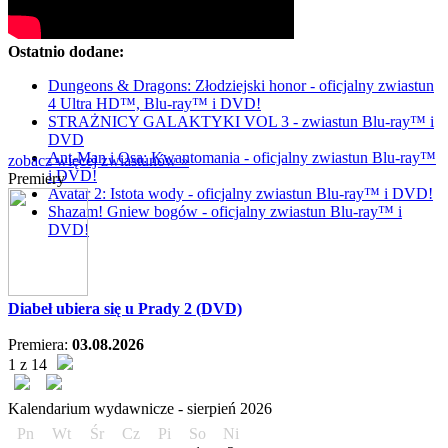
Ostatnio dodane:
Dungeons & Dragons: Złodziejski honor - oficjalny zwiastun
4 Ultra HD™, Blu-ray™ i DVD!
STRAŻNICY GALAKTYKI VOL 3 - zwiastun Blu-ray™ i
DVD
Ant-Man i Osa: Kwantomania - oficjalny zwiastun Blu-ray™
zobacz więcej zwiastunów »
i DVD!
Premiery
Avatar 2: Istota wody - oficjalny zwiastun Blu-ray™ i DVD!
Shazam! Gniew bogów - oficjalny zwiastun Blu-ray™ i
DVD!
Diabeł ubiera się u Prady 2 (DVD)
Premiera:
03.08.2026
1 z 14
Kalendarium wydawnicze -
sierpień
2026
Pn
Wt
Śr
Cz
Pi
So
Ni