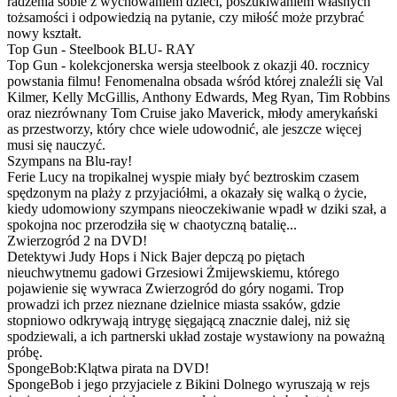
radzenia sobie z wychowaniem dzieci, poszukiwaniem własnych
tożsamości i odpowiedzią na pytanie, czy miłość może przybrać
nowy kształt.
Top Gun - Steelbook BLU- RAY
Top Gun - kolekcjonerska wersja steelbook z okazji 40. rocznicy
powstania filmu! Fenomenalna obsada wśród której znaleźli się Val
Kilmer, Kelly McGillis, Anthony Edwards, Meg Ryan, Tim Robbins
oraz niezrównany Tom Cruise jako Maverick, młody amerykański
as przestworzy, który chce wiele udowodnić, ale jeszcze więcej
musi się nauczyć.
Szympans na Blu-ray!
Ferie Lucy na tropikalnej wyspie miały być beztroskim czasem
spędzonym na plaży z przyjaciółmi, a okazały się walką o życie,
kiedy udomowiony szympans nieoczekiwanie wpadł w dziki szał, a
spokojna noc przerodziła się w chaotyczną batalię...
Zwierzogród 2 na DVD!
Detektywi Judy Hops i Nick Bajer depczą po piętach
nieuchwytnemu gadowi Grzesiowi Żmijewskiemu, którego
pojawienie się wywraca Zwierzogród do góry nogami. Trop
prowadzi ich przez nieznane dzielnice miasta ssaków, gdzie
stopniowo odkrywają intrygę sięgającą znacznie dalej, niż się
spodziewali, a ich partnerski układ zostaje wystawiony na poważną
próbę.
SpongeBob:Klątwa pirata na DVD!
SpongeBob i jego przyjaciele z Bikini Dolnego wyruszają w rejs