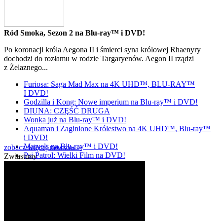
Ród Smoka, Sezon 2 na Blu-ray™ i DVD!
Po koronacji króla Aegona II i śmierci syna królowej Rhaenyry
dochodzi do rozłamu w rodzie Targaryenów. Aegon II rządzi
z Żelaznego...
Furiosa: Saga Mad Max na 4K UHD™, BLU-RAY™
I DVD!
Godzilla i Kong: Nowe imperium na Blu-ray™ i DVD!
DIUNA: CZĘŚĆ DRUGA
Wonka już na Blu-ray™ i DVD!
Aquaman i Zaginione Królestwo na 4K UHD™, Blu-ray™
i DVD!
Marvels na Blu-ray™ i DVD!
zobacz więcej newsów »
Psi Patrol: Wielki Film na DVD!
Zwiastuny