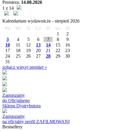
Premiera:
14.08.2026
1 z 14
Kalendarium wydawnicze -
sierpień
2026
Pn
Wt
Śr
Cz
Pi
So
Ni
1
2
3
4
5
6
7
8
9
10
11
12
13
14
15
16
17
18
19
20
21
22
23
24
25
26
27
28
29
30
31
zobacz więcej premier »
Zapraszamy
do Oficjalnego
Sklepu Dystrybutora
Zapraszamy
na oficjalny profil ZAFILMOWANI
Bestsellery