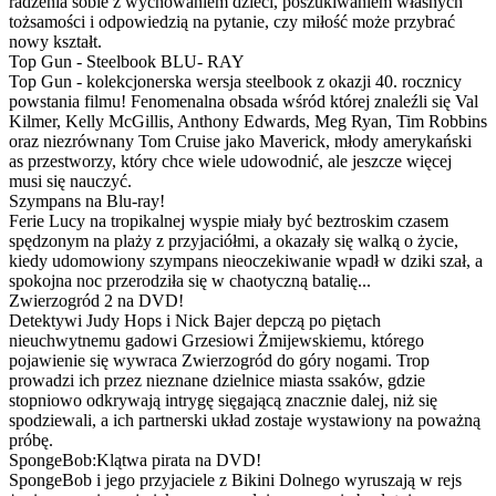
radzenia sobie z wychowaniem dzieci, poszukiwaniem własnych
tożsamości i odpowiedzią na pytanie, czy miłość może przybrać
nowy kształt.
Top Gun - Steelbook BLU- RAY
Top Gun - kolekcjonerska wersja steelbook z okazji 40. rocznicy
powstania filmu! Fenomenalna obsada wśród której znaleźli się Val
Kilmer, Kelly McGillis, Anthony Edwards, Meg Ryan, Tim Robbins
oraz niezrównany Tom Cruise jako Maverick, młody amerykański
as przestworzy, który chce wiele udowodnić, ale jeszcze więcej
musi się nauczyć.
Szympans na Blu-ray!
Ferie Lucy na tropikalnej wyspie miały być beztroskim czasem
spędzonym na plaży z przyjaciółmi, a okazały się walką o życie,
kiedy udomowiony szympans nieoczekiwanie wpadł w dziki szał, a
spokojna noc przerodziła się w chaotyczną batalię...
Zwierzogród 2 na DVD!
Detektywi Judy Hops i Nick Bajer depczą po piętach
nieuchwytnemu gadowi Grzesiowi Żmijewskiemu, którego
pojawienie się wywraca Zwierzogród do góry nogami. Trop
prowadzi ich przez nieznane dzielnice miasta ssaków, gdzie
stopniowo odkrywają intrygę sięgającą znacznie dalej, niż się
spodziewali, a ich partnerski układ zostaje wystawiony na poważną
próbę.
SpongeBob:Klątwa pirata na DVD!
SpongeBob i jego przyjaciele z Bikini Dolnego wyruszają w rejs