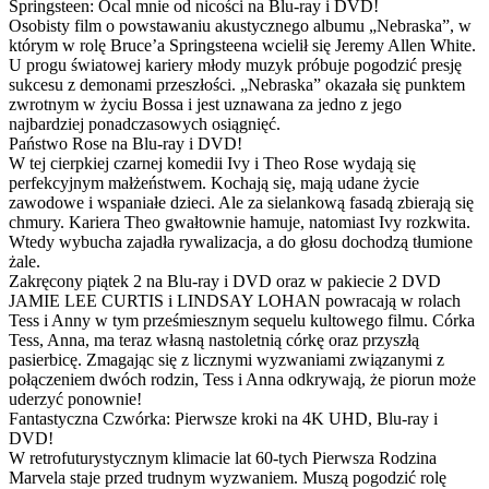
Springsteen: Ocal mnie od nicości na Blu-ray i DVD!
Osobisty film o powstawaniu akustycznego albumu „Nebraska”, w
którym w rolę Bruce’a Springsteena wcielił się Jeremy Allen White.
U progu światowej kariery młody muzyk próbuje pogodzić presję
sukcesu z demonami przeszłości. „Nebraska” okazała się punktem
zwrotnym w życiu Bossa i jest uznawana za jedno z jego
najbardziej ponadczasowych osiągnięć.
Państwo Rose na Blu-ray i DVD!
W tej cierpkiej czarnej komedii Ivy i Theo Rose wydają się
perfekcyjnym małżeństwem. Kochają się, mają udane życie
zawodowe i wspaniałe dzieci. Ale za sielankową fasadą zbierają się
chmury. Kariera Theo gwałtownie hamuje, natomiast Ivy rozkwita.
Wtedy wybucha zajadła rywalizacja, a do głosu dochodzą tłumione
żale.
Zakręcony piątek 2 na Blu-ray i DVD oraz w pakiecie 2 DVD
JAMIE LEE CURTIS i LINDSAY LOHAN powracają w rolach
Tess i Anny w tym prześmiesznym sequelu kultowego filmu. Córka
Tess, Anna, ma teraz własną nastoletnią córkę oraz przyszłą
pasierbicę. Zmagając się z licznymi wyzwaniami związanymi z
połączeniem dwóch rodzin, Tess i Anna odkrywają, że piorun może
uderzyć ponownie!
Fantastyczna Czwórka: Pierwsze kroki na 4K UHD, Blu-ray i
DVD!
W retrofuturystycznym klimacie lat 60-tych Pierwsza Rodzina
Marvela staje przed trudnym wyzwaniem. Muszą pogodzić rolę