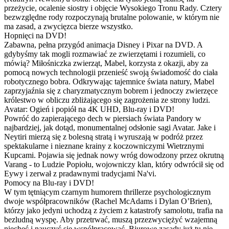
przeżycie, ocalenie siostry i objęcie Wysokiego Tronu Rady. Cztery
bezwzględne rody rozpoczynają brutalne polowanie, w którym nie
ma zasad, a zwycięzca bierze wszystko.
Hopnięci na DVD!
Zabawna, pełna przygód animacja Disney i Pixar na DVD. A
gdybyśmy tak mogli rozmawiać ze zwierzętami i rozumieli, co
mówią? Miłośniczka zwierząt, Mabel, korzysta z okazji, aby za
pomocą nowych technologii przenieść swoją świadomość do ciała
robotycznego bobra. Odkrywając tajemnice świata natury, Mabel
zaprzyjaźnia się z charyzmatycznym bobrem i jednoczy zwierzęce
królestwo w obliczu zbliżającego się zagrożenia ze strony ludzi.
Avatar: Ogień i popiół na 4K UHD, Blu-ray i DVD!
Powróć do zapierającego dech w piersiach świata Pandory w
najbardziej, jak dotąd, monumentalnej odsłonie sagi Avatar. Jake i
Neytiri mierzą się z bolesną stratą i wyruszają w podróż przez
spektakularne i nieznane krainy z koczowniczymi Wietrznymi
Kupcami. Pojawia się jednak nowy wróg dowodzony przez okrutną
Varang - to Ludzie Popiołu, wojowniczy klan, który odwrócił się od
Eywy i zerwał z pradawnymi tradycjami Na'vi.
Pomocy na Blu-ray i DVD!
W tym tętniącym czarnym humorem thrillerze psychologicznym
dwoje współpracowników (Rachel McAdams i Dylan O’Brien),
którzy jako jedyni uchodzą z życiem z katastrofy samolotu, trafia na
bezludną wyspę. Aby przetrwać, muszą przezwyciężyć wzajemną
niechęć i nauczyć się współpracować. Biurowe zasady już tu nie