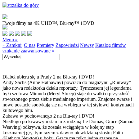
Twoje filmy na 4K UHD™, Blu-ray™ i DVD
Menu »
« Zamknij
O nas
Premiery
Zapowiedzi
Newsy
Katalog filmów
szukanie zaawansowane »
Diabeł ubiera się u Prady 2 na Blu-ray i DVD!
Andy Sachs (Anne Hathaway) powraca do magazynu „Runway”
jako nowa redaktorka działu reportaży. Tymczasem jej legendarna
była szefowa Miranda (Meryl Streep) staje do walki o przyszłość
stworzonego przez siebie medialnego imperium. Znajome twarze i
nowe postacie spotykają się na wybiegu w tej stylowej kontynuacji
kultowego hitu.
Zabawa w pochowanego 2 na Blu-ray i DVD!
Niedługo po krwawym starciu z rodziną Le Domas, Grace (Samara
Weaving) odkrywa, że została wciągnięta w kolejny etap
koszmarnej gry, tym razem z dawno niewidzianą siostrą Faith
(Kathryn Newton) u boku. Grace ma tylko jedną szansę na