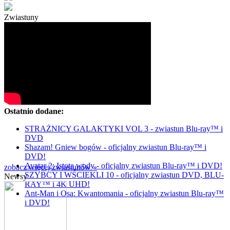
Zwiastuny
Ostatnio dodane:
STRAŻNICY GALAKTYKI VOL 3 - zwiastun Blu-ray™ i
DVD
Shazam! Gniew bogów - oficjalny zwiastun Blu-ray™ i
DVD!
Avatar 2: Istota wody - oficjalny zwiastun Blu-ray™ i DVD!
zobacz więcej zwiastunów »
SZYBCY I WŚCIEKLI 10 - oficjalny zwiastun DVD, BLU-
Newsy
RAY™ i 4K UHD!
Ant-Man i Osa: Kwantomania - oficjalny zwiastun Blu-ray™
i DVD!