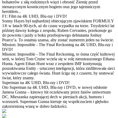
bohaterów z siłą rodzinnych więzi i obronić Ziemię przed
nienasyconym kosmicznym bogiem oraz jego tajemniczym
heroldem...
F1: Film na 4K UHD, Blu-ray i DVD!
Sonny Hayes był najbardziej obiecującym zjawiskiem FORMUŁY
1® w latach 90-tych, aż do czasu wypadku na torze. Trzydzieści lat
później dawny kolega z zespołu, Ruben Cervantes, przekonuje go
do powrotu i jazdy u boku przebojowego debiutanta Joshuy
Pearce’a. To ostatnia szansa, aby zostać numerem jeden na świecie.
Mission: Impossible - The Final Reckoning na 4K UHD, Blu-ray i
DVD!
Mission: Impossible - The Final Reckoning, to ósma część kultowej
serii, w której Tom Cruise wciela się w rolę nieustraszonego Ethana
Hunta. Agent Ethan Hunt wraz z zespołem IMF kontynuują
poszukiwania Entity - sztucznej inteligencji, która zinfiltrowała sieci
wywiadowcze całego świata. Hunt ściga się z czasem, by uratować
świat, który znamy.
Superman na 4K UHD, Blu-ray i DVD!
Oto Superman na 4K UHD, Blu-ray i DVD, w nowej odsłonie
Jamesa Gunna – kinowy hit oczekiwany przez fanów uniwersum
DC. Mieszanka zapierającej dech w piersiach akcji, humoru i
wzruszeń. Superman Gunna kieruje się współczuciem i głęboko
zakorzenioną wiarą w dobro ludzkości.