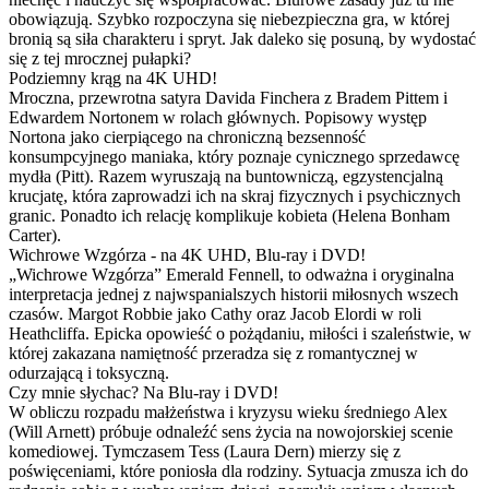
obowiązują. Szybko rozpoczyna się niebezpieczna gra, w której
bronią są siła charakteru i spryt. Jak daleko się posuną, by wydostać
się z tej mrocznej pułapki?
Podziemny krąg na 4K UHD!
Mroczna, przewrotna satyra Davida Finchera z Bradem Pittem i
Edwardem Nortonem w rolach głównych. Popisowy występ
Nortona jako cierpiącego na chroniczną bezsenność
konsumpcyjnego maniaka, który poznaje cynicznego sprzedawcę
mydła (Pitt). Razem wyruszają na buntowniczą, egzystencjalną
krucjatę, która zaprowadzi ich na skraj fizycznych i psychicznych
granic. Ponadto ich relację komplikuje kobieta (Helena Bonham
Carter).
Wichrowe Wzgórza - na 4K UHD, Blu-ray i DVD!
„Wichrowe Wzgórza” Emerald Fennell, to odważna i oryginalna
interpretacja jednej z najwspanialszych historii miłosnych wszech
czasów. Margot Robbie jako Cathy oraz Jacob Elordi w roli
Heathcliffa. Epicka opowieść o pożądaniu, miłości i szaleństwie, w
której zakazana namiętność przeradza się z romantycznej w
odurzającą i toksyczną.
Czy mnie słychac? Na Blu-ray i DVD!
W obliczu rozpadu małżeństwa i kryzysu wieku średniego Alex
(Will Arnett) próbuje odnaleźć sens życia na nowojorskiej scenie
komediowej. Tymczasem Tess (Laura Dern) mierzy się z
poświęceniami, które poniosła dla rodziny. Sytuacja zmusza ich do