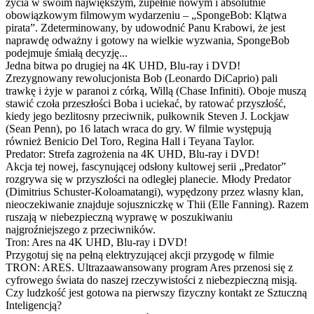
życia w swoim największym, zupełnie nowym i absolutnie
obowiązkowym filmowym wydarzeniu – „SpongeBob: Klątwa
pirata”. Zdeterminowany, by udowodnić Panu Krabowi, że jest
naprawdę odważny i gotowy na wielkie wyzwania, SpongeBob
podejmuje śmiałą decyzję...
Jedna bitwa po drugiej na 4K UHD, Blu-ray i DVD!
Zrezygnowany rewolucjonista Bob (Leonardo DiCaprio) pali
trawkę i żyje w paranoi z córką, Willą (Chase Infiniti). Oboje muszą
stawić czoła przeszłości Boba i uciekać, by ratować przyszłość,
kiedy jego bezlitosny przeciwnik, pułkownik Steven J. Lockjaw
(Sean Penn), po 16 latach wraca do gry. W filmie występują
również Benicio Del Toro, Regina Hall i Teyana Taylor.
Predator: Strefa zagrożenia na 4K UHD, Blu-ray i DVD!
Akcja tej nowej, fascynującej odsłony kultowej serii „Predator”
rozgrywa się w przyszłości na odległej planecie. Młody Predator
(Dimitrius Schuster-Koloamatangi), wypędzony przez własny klan,
nieoczekiwanie znajduje sojuszniczkę w Thii (Elle Fanning). Razem
ruszają w niebezpieczną wyprawę w poszukiwaniu
najgroźniejszego z przeciwników.
Tron: Ares na 4K UHD, Blu-ray i DVD!
Przygotuj się na pełną elektryzującej akcji przygodę w filmie
TRON: ARES. Ultrazaawansowany program Ares przenosi się z
cyfrowego świata do naszej rzeczywistości z niebezpieczną misją.
Czy ludzkość jest gotowa na pierwszy fizyczny kontakt ze Sztuczną
Inteligencją?