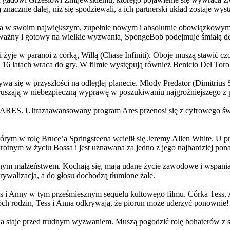
 znacznie dalej, niż się spodziewali, a ich partnerski układ zostaje w
życia w swoim największym, zupełnie nowym i absolutnie obowiązkowy
ażny i gotowy na wielkie wyzwania, SpongeBob podejmuje śmiałą dec
yje w paranoi z córką, Willą (Chase Infiniti). Oboje muszą stawić czoł
16 latach wraca do gry. W filmie występują również Benicio Del Toro,
grywa się w przyszłości na odległej planecie. Młody Predator (Dimitri
 ruszają w niebezpieczną wyprawę w poszukiwaniu najgroźniejszego z
: ARES. Ultrazaawansowany program Ares przenosi się z cyfrowego świ
rym w rolę Bruce’a Springsteena wcielił się Jeremy Allen White. U p
rotnym w życiu Bossa i jest uznawana za jedno z jego najbardziej po
jnym małżeństwem. Kochają się, mają udane życie zawodowe i wspaniałe
ywalizacja, a do głosu dochodzą tłumione żale.
 w tym prześmiesznym sequelu kultowego filmu. Córka Tess, Anna, 
h rodzin, Tess i Anna odkrywają, że piorun może uderzyć ponownie!
la staje przed trudnym wyzwaniem. Muszą pogodzić rolę bohaterów z s