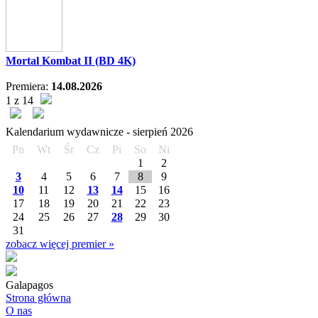
Mortal Kombat II (BD 4K)
Premiera:
14.08.2026
1 z 14
Kalendarium wydawnicze -
sierpień
2026
Pn
Wt
Śr
Cz
Pi
So
Ni
1
2
3
4
5
6
7
8
9
10
11
12
13
14
15
16
17
18
19
20
21
22
23
24
25
26
27
28
29
30
31
zobacz więcej premier »
Galapagos
Strona główna
O nas