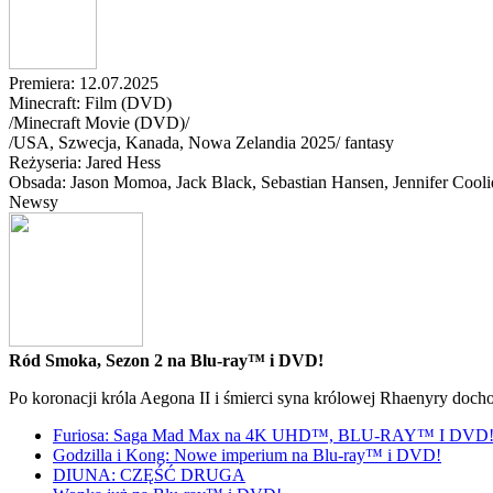
Premiera: 12.07.2025
Minecraft: Film (DVD)
/Minecraft Movie (DVD)/
/
USA, Szwecja, Kanada, Nowa Zelandia
2025
/
fantasy
Reżyseria: Jared Hess
Obsada: Jason Momoa
, Jack Black
, Sebastian Hansen
, Jennifer Cool
Newsy
Ród Smoka, Sezon 2 na Blu-ray™ i DVD!
Po koronacji króla Aegona II i śmierci syna królowej Rhaenyry doch
Furiosa: Saga Mad Max na 4K UHD™, BLU-RAY™ I DVD
Godzilla i Kong: Nowe imperium na Blu-ray™ i DVD!
DIUNA: CZĘŚĆ DRUGA