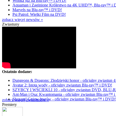
Wonka już na Blu-ray™ i DVD!
Aquaman i Zaginione Królestwo na 4K UHD™, Blu-ray™ i
Marvels na Blu-ray™ i DVD!
Psi Patrol: Wielki Film na DVD!
zobacz więcej newsów »
Zwiastuny
Ostatnio dodane:
Dungeons & Dragons: Złodziejski honor - oficjalny zwiastu
Avatar 2: Istota wody - oficjalny zwiastun Blu-ray™ i DVD!
SZYBCY I WŚCIEKLI 10 - oficjalny zwiastun DVD, BLU
Ant-Man i Osa: Kwantomania - oficjalny zwiastun Blu-ray™ 
Shazam! Gniew bogów - oficjalny zwiastun Blu-ray™ i DVD!
zobacz więcej zwiastunów »
Premiery