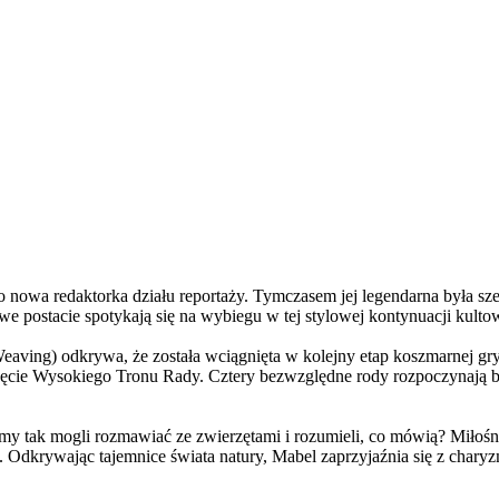
a redaktorka działu reportaży. Tymczasem jej legendarna była szefo
e postacie spotykają się na wybiegu w tej stylowej kontynuacji kulto
ving) odkrywa, że została wciągnięta w kolejny etap koszmarnej gry
 objęcie Wysokiego Tronu Rady. Cztery bezwzględne rody rozpoczynają 
 tak mogli rozmawiać ze zwierzętami i rozumieli, co mówią? Miłośni
. Odkrywając tajemnice świata natury, Mabel zaprzyjaźnia się z char