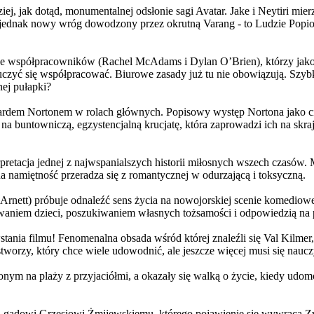
j, jak dotąd, monumentalnej odsłonie sagi Avatar. Jake i Neytiri mierzą
jednak nowy wróg dowodzony przez okrutną Varang - to Ludzie Popiołu
 współpracowników (Rachel McAdams i Dylan O’Brien), którzy jako jed
yć się współpracować. Biurowe zasady już tu nie obowiązują. Szybko 
nej pułapki?
wardem Nortonem w rolach głównych. Popisowy występ Nortona jako c
a buntowniczą, egzystencjalną krucjatę, która zaprowadzi ich na skraj
etacja jednej z najwspanialszych historii miłosnych wszech czasów. M
na namiętność przeradza się z romantycznej w odurzającą i toksyczną.
Arnett) próbuje odnaleźć sens życia na nowojorskiej scenie komediow
owaniem dzieci, poszukiwaniem własnych tożsamości i odpowiedzią na p
wstania filmu! Fenomenalna obsada wśród której znaleźli się Val Kilm
orzy, który chce wiele udowodnić, ale jeszcze więcej musi się naucz
onym na plaży z przyjaciółmi, a okazały się walką o życie, kiedy ud
 gadowi Grzesiowi Żmijewskiemu, którego pojawienie się wywraca Zw