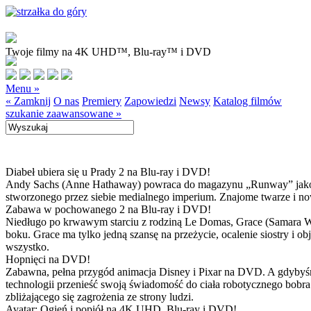
Twoje filmy na 4K UHD™, Blu-ray™ i DVD
Menu »
« Zamknij
O nas
Premiery
Zapowiedzi
Newsy
Katalog filmów
szukanie zaawansowane »
Diabeł ubiera się u Prady 2 na Blu-ray i DVD!
Andy Sachs (Anne Hathaway) powraca do magazynu „Runway” jako now
stworzonego przez siebie medialnego imperium. Znajome twarze i now
Zabawa w pochowanego 2 na Blu-ray i DVD!
Niedługo po krwawym starciu z rodziną Le Domas, Grace (Samara Wea
boku. Grace ma tylko jedną szansę na przeżycie, ocalenie siostry i
wszystko.
Hopnięci na DVD!
Zabawna, pełna przygód animacja Disney i Pixar na DVD. A gdybyśmy
technologii przenieść swoją świadomość do ciała robotycznego bobra
zbliżającego się zagrożenia ze strony ludzi.
Avatar: Ogień i popiół na 4K UHD, Blu-ray i DVD!