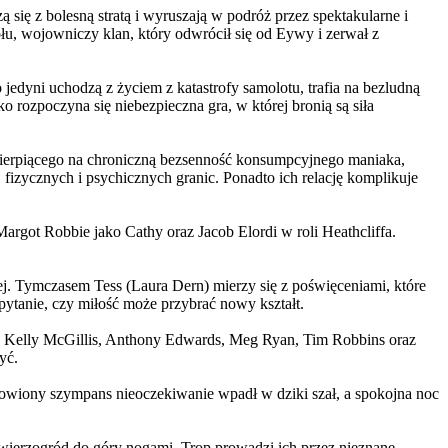
 się z bolesną stratą i wyruszają w podróż przez spektakularne i
, wojowniczy klan, który odwrócił się od Eywy i zerwał z
yni uchodzą z życiem z katastrofy samolotu, trafia na bezludną
rozpoczyna się niebezpieczna gra, w której bronią są siła
ierpiącego na chroniczną bezsenność konsumpcyjnego maniaka,
 fizycznych i psychicznych granic. Ponadto ich relację komplikuje
argot Robbie jako Cathy oraz Jacob Elordi w roli Heathcliffa.
ej. Tymczasem Tess (Laura Dern) mierzy się z poświęceniami, które
ytanie, czy miłość może przybrać nowy kształt.
er, Kelly McGillis, Anthony Edwards, Meg Ryan, Tim Robbins oraz
yć.
omowiony szympans nieoczekiwanie wpadł w dziki szał, a spokojna noc
ierzogród do góry nogami. Trop prowadzi ich przez nieznane