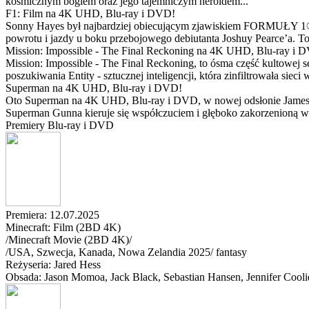
kosmicznym bogiem oraz jego tajemniczym heroldem...
F1: Film na 4K UHD, Blu-ray i DVD!
Sonny Hayes był najbardziej obiecującym zjawiskiem FORMUŁY 1® w 
powrotu i jazdy u boku przebojowego debiutanta Joshuy Pearce’a. To 
Mission: Impossible - The Final Reckoning na 4K UHD, Blu-ray i 
Mission: Impossible - The Final Reckoning, to ósma część kultowej 
poszukiwania Entity - sztucznej inteligencji, która zinfiltrowała sie
Superman na 4K UHD, Blu-ray i DVD!
Oto Superman na 4K UHD, Blu-ray i DVD, w nowej odsłonie Jamesa 
Superman Gunna kieruje się współczuciem i głęboko zakorzenioną wi
Premiery Blu-ray i DVD
Premiera: 12.07.2025
Minecraft: Film (2BD 4K)
/Minecraft Movie (2BD 4K)/
/
USA, Szwecja, Kanada, Nowa Zelandia
2025
/
fantasy
Reżyseria: Jared Hess
Obsada: Jason Momoa
, Jack Black
, Sebastian Hansen
, Jennifer Cool