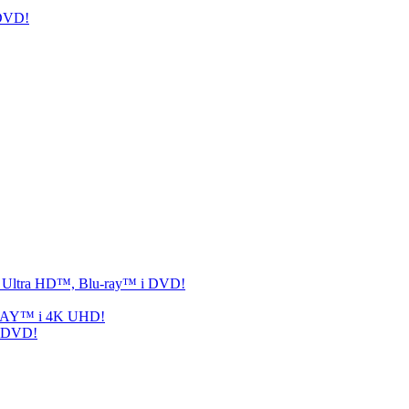
 DVD!
n 4 Ultra HD™, Blu-ray™ i DVD!
-RAY™ i 4K UHD!
i DVD!