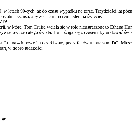
latach 90-tych, aż do czasu wypadku na torze. Trzydzieści lat późn
ostatnia szansa, aby zostać numerem jeden na świecie.
DVD!
serii, w której Tom Cruise wciela się w rolę nieustraszonego Ethana 
ci wywiadowcze całego świata. Hunt ściga się z czasem, by uratować świ
Gunna – kinowy hit oczekiwany przez fanów uniwersum DC. Mieszanka
arą w dobro ludzkości.
idge