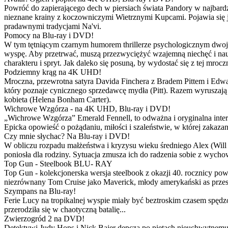
Powróć do zapierającego dech w piersiach świata Pandory w najbardzie
nieznane krainy z koczowniczymi Wietrznymi Kupcami. Pojawia się 
pradawnymi tradycjami Na'vi.
Pomocy na Blu-ray i DVD!
W tym tętniącym czarnym humorem thrillerze psychologicznym dwoje
wyspę. Aby przetrwać, muszą przezwyciężyć wzajemną niechęć i naucz
charakteru i spryt. Jak daleko się posuną, by wydostać się z tej mrocz
Podziemny krąg na 4K UHD!
Mroczna, przewrotna satyra Davida Finchera z Bradem Pittem i Ed
który poznaje cynicznego sprzedawcę mydła (Pitt). Razem wyruszają n
kobieta (Helena Bonham Carter).
Wichrowe Wzgórza - na 4K UHD, Blu-ray i DVD!
„Wichrowe Wzgórza” Emerald Fennell, to odważna i oryginalna interpr
Epicka opowieść o pożądaniu, miłości i szaleństwie, w której zakaza
Czy mnie słychac? Na Blu-ray i DVD!
W obliczu rozpadu małżeństwa i kryzysu wieku średniego Alex (Will 
poniosła dla rodziny. Sytuacja zmusza ich do radzenia sobie z wych
Top Gun - Steelbook BLU- RAY
Top Gun - kolekcjonerska wersja steelbook z okazji 40. rocznicy po
niezrównany Tom Cruise jako Maverick, młody amerykański as przestw
Szympans na Blu-ray!
Ferie Lucy na tropikalnej wyspie miały być beztroskim czasem spędz
przerodziła się w chaotyczną batalię...
Zwierzogród 2 na DVD!
Detektywi Judy Hops i Nick Bajer depczą po piętach nieuchwytnemu