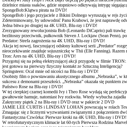
dzielnice miasta ssaków, gdzie stopniowo odkrywają intrygę sięgającą
SpongeBob:Klątwa pirata na DVD!
SpongeBob i jego przyjaciele z Bikini Dolnego wyruszają w rejs 
Zdeterminowany, by udowodnić Panu Krabowi, że jest naprawdę odw
Jedna bitwa po drugiej na 4K UHD, Blu-ray i DVD!
Zrezygnowany rewolucjonista Bob (Leonardo DiCaprio) pali trawkę i ż
bezlitosny przeciwnik, pułkownik Steven J. Lockjaw (Sean Penn), po 
Predator: Strefa zagrożenia na 4K UHD, Blu-ray i DVD!
Akcja tej nowej, fascynującej odsłony kultowej serii „Predator” roz
nieoczekiwanie znajduje sojuszniczkę w Thii (Elle Fanning). Razem
Tron: Ares na 4K UHD, Blu-ray i DVD!
Przygotuj się na pełną elektryzującej akcji przygodę w filmie TRON
jest gotowa na pierwszy fizyczny kontakt ze Sztuczną Inteligencją?
Springsteen: Ocal mnie od nicości na Blu-ray i DVD!
Osobisty film o powstawaniu akustycznego albumu „Nebraska”, w któ
sukcesu z demonami przeszłości. „Nebraska” okazała się punktem zw
Państwo Rose na Blu-ray i DVD!
W tej cierpkiej czarnej komedii Ivy i Theo Rose wydają się perfekcy
gwałtownie hamuje, natomiast Ivy rozkwita. Wtedy wybucha zajadła r
Zakręcony piątek 2 na Blu-ray i DVD oraz w pakiecie 2 DVD
JAMIE LEE CURTIS i LINDSAY LOHAN powracają w rolach Tess i Anny
Zmagając się z licznymi wyzwaniami związanymi z połączeniem dwóc
Fantastyczna Czwórka: Pierwsze kroki na 4K UHD, Blu-ray i DVD!
W retrofuturystycznym klimacie lat 60-tych Pierwsza Rodzina Marve