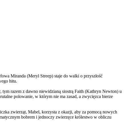
wa Miranda (Meryl Streep) staje do walki o przyszłość
wego hitu.
, tym razem z dawno niewidzianą siostrą Faith (Kathryn Newton) u
brutalne polowanie, w którym nie ma zasad, a zwycięzca bierze
czka zwierząt, Mabel, korzysta z okazji, aby za pomocą nowych
yzmatycznym bobrem i jednoczy zwierzęce królestwo w obliczu