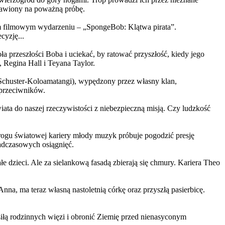
ystawiony na poważną próbę.
m filmowym wydarzeniu – „SpongeBob: Klątwa pirata”.
yzję...
a przeszłości Boba i uciekać, by ratować przyszłość, kiedy jego
 Regina Hall i Teyana Taylor.
us Schuster-Koloamatangi), wypędzony przez własny klan,
 przeciwników.
ata do naszej rzeczywistości z niebezpieczną misją. Czy ludzkość
rogu światowej kariery młody muzyk próbuje pogodzić presję
nadczasowych osiągnięć.
 dzieci. Ale za sielankową fasadą zbierają się chmury. Kariera Theo
ma teraz własną nastoletnią córkę oraz przyszłą pasierbicę.
iłą rodzinnych więzi i obronić Ziemię przed nienasyconym