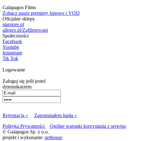
Galapagos Films
Zobacz nasze premiery kinowe i VOD
Oficjalne sklepy
starstore.pl
allegro.pl/Zafilmowani
Społeczności
Facebook
Youtube
Instagram
Tik Tok
Logowanie
Zaloguj się jeśli jesteś
dziennikarzem
Rejestracja »
Zapomniałem hasła »
Polityka Prywatności
Ogólne warunki korzystania z serwisu
© Galapagos Sp. z o.o.
projekt i wykonanie:
nethouse