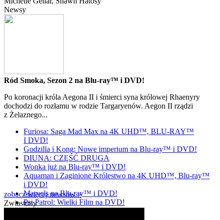
Michelle Gellar
, Shawn Hatosy
Newsy
Ród Smoka, Sezon 2 na Blu-ray™ i DVD!
Po koronacji króla Aegona II i śmierci syna królowej Rhaenyry
dochodzi do rozłamu w rodzie Targaryenów. Aegon II rządzi
z Żelaznego...
Furiosa: Saga Mad Max na 4K UHD™, BLU-RAY™
I DVD!
Godzilla i Kong: Nowe imperium na Blu-ray™ i DVD!
DIUNA: CZĘŚĆ DRUGA
Wonka już na Blu-ray™ i DVD!
Aquaman i Zaginione Królestwo na 4K UHD™, Blu-ray™
i DVD!
Marvels na Blu-ray™ i DVD!
zobacz więcej newsów »
Psi Patrol: Wielki Film na DVD!
Zwiastuny