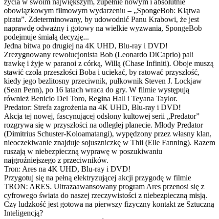
życia w swoim największym, zupełnie nowym i absolutnie
obowiązkowym filmowym wydarzeniu – „SpongeBob: Klątwa
pirata”. Zdeterminowany, by udowodnić Panu Krabowi, że jest
naprawdę odważny i gotowy na wielkie wyzwania, SpongeBob
podejmuje śmiałą decyzję...
Jedna bitwa po drugiej na 4K UHD, Blu-ray i DVD!
Zrezygnowany rewolucjonista Bob (Leonardo DiCaprio) pali
trawkę i żyje w paranoi z córką, Willą (Chase Infiniti). Oboje muszą
stawić czoła przeszłości Boba i uciekać, by ratować przyszłość,
kiedy jego bezlitosny przeciwnik, pułkownik Steven J. Lockjaw
(Sean Penn), po 16 latach wraca do gry. W filmie występują
również Benicio Del Toro, Regina Hall i Teyana Taylor.
Predator: Strefa zagrożenia na 4K UHD, Blu-ray i DVD!
Akcja tej nowej, fascynującej odsłony kultowej serii „Predator”
rozgrywa się w przyszłości na odległej planecie. Młody Predator
(Dimitrius Schuster-Koloamatangi), wypędzony przez własny klan,
nieoczekiwanie znajduje sojuszniczkę w Thii (Elle Fanning). Razem
ruszają w niebezpieczną wyprawę w poszukiwaniu
najgroźniejszego z przeciwników.
Tron: Ares na 4K UHD, Blu-ray i DVD!
Przygotuj się na pełną elektryzującej akcji przygodę w filmie
TRON: ARES. Ultrazaawansowany program Ares przenosi się z
cyfrowego świata do naszej rzeczywistości z niebezpieczną misją.
Czy ludzkość jest gotowa na pierwszy fizyczny kontakt ze Sztuczną
Inteligencją?