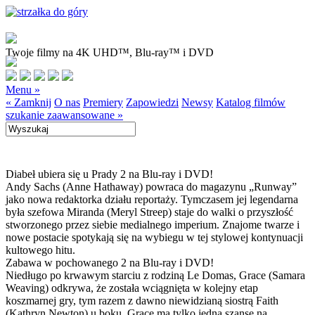
Twoje filmy na 4K UHD™, Blu-ray™ i DVD
Menu »
« Zamknij
O nas
Premiery
Zapowiedzi
Newsy
Katalog filmów
szukanie zaawansowane »
Diabeł ubiera się u Prady 2 na Blu-ray i DVD!
Andy Sachs (Anne Hathaway) powraca do magazynu „Runway”
jako nowa redaktorka działu reportaży. Tymczasem jej legendarna
była szefowa Miranda (Meryl Streep) staje do walki o przyszłość
stworzonego przez siebie medialnego imperium. Znajome twarze i
nowe postacie spotykają się na wybiegu w tej stylowej kontynuacji
kultowego hitu.
Zabawa w pochowanego 2 na Blu-ray i DVD!
Niedługo po krwawym starciu z rodziną Le Domas, Grace (Samara
Weaving) odkrywa, że została wciągnięta w kolejny etap
koszmarnej gry, tym razem z dawno niewidzianą siostrą Faith
(Kathryn Newton) u boku. Grace ma tylko jedną szansę na