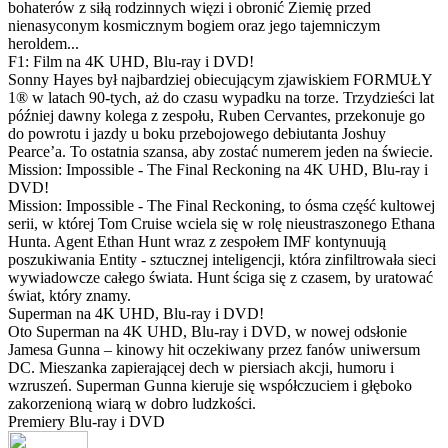
bohaterów z siłą rodzinnych więzi i obronić Ziemię przed
nienasyconym kosmicznym bogiem oraz jego tajemniczym
heroldem...
F1: Film na 4K UHD, Blu-ray i DVD!
Sonny Hayes był najbardziej obiecującym zjawiskiem FORMUŁY
1® w latach 90-tych, aż do czasu wypadku na torze. Trzydzieści lat
później dawny kolega z zespołu, Ruben Cervantes, przekonuje go
do powrotu i jazdy u boku przebojowego debiutanta Joshuy
Pearce’a. To ostatnia szansa, aby zostać numerem jeden na świecie.
Mission: Impossible - The Final Reckoning na 4K UHD, Blu-ray i
DVD!
Mission: Impossible - The Final Reckoning, to ósma część kultowej
serii, w której Tom Cruise wciela się w rolę nieustraszonego Ethana
Hunta. Agent Ethan Hunt wraz z zespołem IMF kontynuują
poszukiwania Entity - sztucznej inteligencji, która zinfiltrowała sieci
wywiadowcze całego świata. Hunt ściga się z czasem, by uratować
świat, który znamy.
Superman na 4K UHD, Blu-ray i DVD!
Oto Superman na 4K UHD, Blu-ray i DVD, w nowej odsłonie
Jamesa Gunna – kinowy hit oczekiwany przez fanów uniwersum
DC. Mieszanka zapierającej dech w piersiach akcji, humoru i
wzruszeń. Superman Gunna kieruje się współczuciem i głęboko
zakorzenioną wiarą w dobro ludzkości.
Premiery Blu-ray i DVD