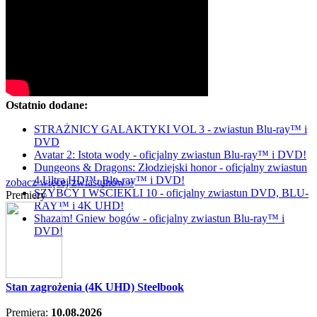
Ostatnio dodane:
STRAŻNICY GALAKTYKI VOL 3 - zwiastun Blu-ray™ i
DVD
Avatar 2: Istota wody - oficjalny zwiastun Blu-ray™ i DVD!
Dungeons & Dragons: Złodziejski honor - oficjalny zwiastun
4 Ultra HD™, Blu-ray™ i DVD!
zobacz więcej zwiastunów »
SZYBCY I WŚCIEKLI 10 - oficjalny zwiastun DVD, BLU-
Premiery
RAY™ i 4K UHD!
Shazam! Gniew bogów - oficjalny zwiastun Blu-ray™ i
DVD!
Stan zagrożenia (4K UHD) Steelbook
Premiera:
10.08.2026