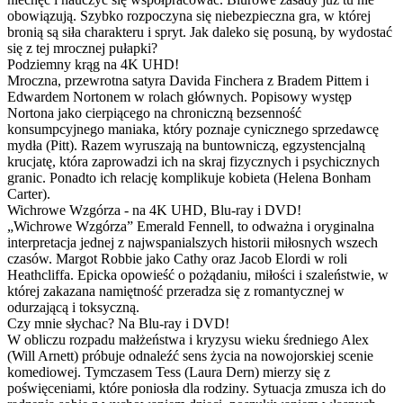
obowiązują. Szybko rozpoczyna się niebezpieczna gra, w której
bronią są siła charakteru i spryt. Jak daleko się posuną, by wydostać
się z tej mrocznej pułapki?
Podziemny krąg na 4K UHD!
Mroczna, przewrotna satyra Davida Finchera z Bradem Pittem i
Edwardem Nortonem w rolach głównych. Popisowy występ
Nortona jako cierpiącego na chroniczną bezsenność
konsumpcyjnego maniaka, który poznaje cynicznego sprzedawcę
mydła (Pitt). Razem wyruszają na buntowniczą, egzystencjalną
krucjatę, która zaprowadzi ich na skraj fizycznych i psychicznych
granic. Ponadto ich relację komplikuje kobieta (Helena Bonham
Carter).
Wichrowe Wzgórza - na 4K UHD, Blu-ray i DVD!
„Wichrowe Wzgórza” Emerald Fennell, to odważna i oryginalna
interpretacja jednej z najwspanialszych historii miłosnych wszech
czasów. Margot Robbie jako Cathy oraz Jacob Elordi w roli
Heathcliffa. Epicka opowieść o pożądaniu, miłości i szaleństwie, w
której zakazana namiętność przeradza się z romantycznej w
odurzającą i toksyczną.
Czy mnie słychac? Na Blu-ray i DVD!
W obliczu rozpadu małżeństwa i kryzysu wieku średniego Alex
(Will Arnett) próbuje odnaleźć sens życia na nowojorskiej scenie
komediowej. Tymczasem Tess (Laura Dern) mierzy się z
poświęceniami, które poniosła dla rodziny. Sytuacja zmusza ich do