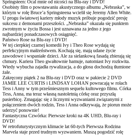
Springsteen: Ocal mnie od nicości na Blu-ray i DVD!
Osobisty film o powstawaniu akustycznego albumu „Nebraska”, w
którym w rolę Bruce’a Springsteena wcielił się Jeremy Allen White.
U progu światowej kariery młody muzyk próbuje pogodzić presję
sukcesu z demonami przeszłości. „Nebraska” okazała się punktem
zwrotnym w życiu Bossa i jest uznawana za jedno z jego
najbardziej ponadczasowych osiągnięć.
Państwo Rose na Blu-ray i DVD!
W tej cierpkiej czarnej komedii Ivy i Theo Rose wydają się
perfekcyjnym małżeństwem. Kochają się, mają udane życie
zawodowe i wspaniałe dzieci. Ale za sielankową fasadą zbierają się
chmury. Kariera Theo gwałtownie hamuje, natomiast Ivy rozkwita.
Wtedy wybucha zajadła rywalizacja, a do głosu dochodzą tłumione
żale.
Zakręcony piątek 2 na Blu-ray i DVD oraz w pakiecie 2 DVD
JAMIE LEE CURTIS i LINDSAY LOHAN powracają w rolach
Tess i Anny w tym prześmiesznym sequelu kultowego filmu. Córka
Tess, Anna, ma teraz własną nastoletnią córkę oraz przyszłą
pasierbicę. Zmagając się z licznymi wyzwaniami związanymi z
połączeniem dwóch rodzin, Tess i Anna odkrywają, że piorun może
uderzyć ponownie!
Fantastyczna Czwórka: Pierwsze kroki na 4K UHD, Blu-ray i
DVD!
W retrofuturystycznym klimacie lat 60-tych Pierwsza Rodzina
Marvela staje przed trudnym wyzwaniem. Muszą pogodzić rolę