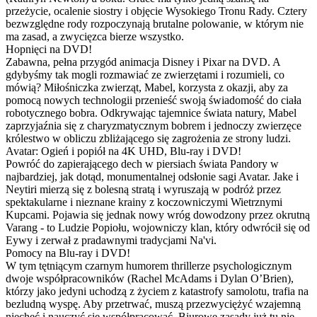
przeżycie, ocalenie siostry i objęcie Wysokiego Tronu Rady. Cztery
bezwzględne rody rozpoczynają brutalne polowanie, w którym nie
ma zasad, a zwycięzca bierze wszystko.
Hopnięci na DVD!
Zabawna, pełna przygód animacja Disney i Pixar na DVD. A
gdybyśmy tak mogli rozmawiać ze zwierzętami i rozumieli, co
mówią? Miłośniczka zwierząt, Mabel, korzysta z okazji, aby za
pomocą nowych technologii przenieść swoją świadomość do ciała
robotycznego bobra. Odkrywając tajemnice świata natury, Mabel
zaprzyjaźnia się z charyzmatycznym bobrem i jednoczy zwierzęce
królestwo w obliczu zbliżającego się zagrożenia ze strony ludzi.
Avatar: Ogień i popiół na 4K UHD, Blu-ray i DVD!
Powróć do zapierającego dech w piersiach świata Pandory w
najbardziej, jak dotąd, monumentalnej odsłonie sagi Avatar. Jake i
Neytiri mierzą się z bolesną stratą i wyruszają w podróż przez
spektakularne i nieznane krainy z koczowniczymi Wietrznymi
Kupcami. Pojawia się jednak nowy wróg dowodzony przez okrutną
Varang - to Ludzie Popiołu, wojowniczy klan, który odwrócił się od
Eywy i zerwał z pradawnymi tradycjami Na'vi.
Pomocy na Blu-ray i DVD!
W tym tętniącym czarnym humorem thrillerze psychologicznym
dwoje współpracowników (Rachel McAdams i Dylan O’Brien),
którzy jako jedyni uchodzą z życiem z katastrofy samolotu, trafia na
bezludną wyspę. Aby przetrwać, muszą przezwyciężyć wzajemną
niechęć i nauczyć się współpracować. Biurowe zasady już tu nie