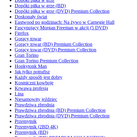
Dopóki piłka w grze
Dopóki piłka w grze (BD)
Dopóki piłka w grze (DVD) Premium Collection
Doskonały świat
Eastwood po godzinach: Na żywo w Carnegie Hall
Fascynujący Morgan Freeman w akcji (5 DVD)
Firefox
Gorący towar
Gorący towar (BD) Premium Collection
Gorący towar (DVD) Premium Collection
Gran Torino
Gran Torino Premium Collection
Honkytonk Man
Jak tylko potrafisz
Każdy sposób jest dobry
Kosmiczni kowboje
Krwawa profesja
Lina
Niesamowity jeździec
Prawdziwa zbrodnia
Prawdziwa zbrodnia (BD) Premium Collection
Prawdziwa zbrodnia (DVD) Premium Collection
Przemytnik
Przemytnik (2BD 4K)
Przemytnik (BD)