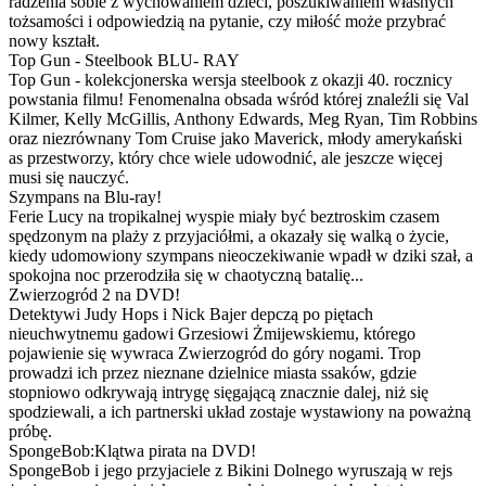
radzenia sobie z wychowaniem dzieci, poszukiwaniem własnych
tożsamości i odpowiedzią na pytanie, czy miłość może przybrać
nowy kształt.
Top Gun - Steelbook BLU- RAY
Top Gun - kolekcjonerska wersja steelbook z okazji 40. rocznicy
powstania filmu! Fenomenalna obsada wśród której znaleźli się Val
Kilmer, Kelly McGillis, Anthony Edwards, Meg Ryan, Tim Robbins
oraz niezrównany Tom Cruise jako Maverick, młody amerykański
as przestworzy, który chce wiele udowodnić, ale jeszcze więcej
musi się nauczyć.
Szympans na Blu-ray!
Ferie Lucy na tropikalnej wyspie miały być beztroskim czasem
spędzonym na plaży z przyjaciółmi, a okazały się walką o życie,
kiedy udomowiony szympans nieoczekiwanie wpadł w dziki szał, a
spokojna noc przerodziła się w chaotyczną batalię...
Zwierzogród 2 na DVD!
Detektywi Judy Hops i Nick Bajer depczą po piętach
nieuchwytnemu gadowi Grzesiowi Żmijewskiemu, którego
pojawienie się wywraca Zwierzogród do góry nogami. Trop
prowadzi ich przez nieznane dzielnice miasta ssaków, gdzie
stopniowo odkrywają intrygę sięgającą znacznie dalej, niż się
spodziewali, a ich partnerski układ zostaje wystawiony na poważną
próbę.
SpongeBob:Klątwa pirata na DVD!
SpongeBob i jego przyjaciele z Bikini Dolnego wyruszają w rejs