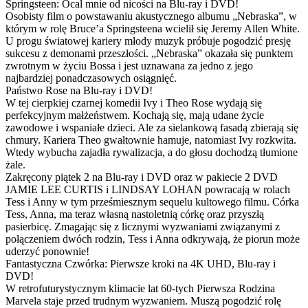
Springsteen: Ocal mnie od nicości na Blu-ray i DVD!
Osobisty film o powstawaniu akustycznego albumu „Nebraska”, w
którym w rolę Bruce’a Springsteena wcielił się Jeremy Allen White.
U progu światowej kariery młody muzyk próbuje pogodzić presję
sukcesu z demonami przeszłości. „Nebraska” okazała się punktem
zwrotnym w życiu Bossa i jest uznawana za jedno z jego
najbardziej ponadczasowych osiągnięć.
Państwo Rose na Blu-ray i DVD!
W tej cierpkiej czarnej komedii Ivy i Theo Rose wydają się
perfekcyjnym małżeństwem. Kochają się, mają udane życie
zawodowe i wspaniałe dzieci. Ale za sielankową fasadą zbierają się
chmury. Kariera Theo gwałtownie hamuje, natomiast Ivy rozkwita.
Wtedy wybucha zajadła rywalizacja, a do głosu dochodzą tłumione
żale.
Zakręcony piątek 2 na Blu-ray i DVD oraz w pakiecie 2 DVD
JAMIE LEE CURTIS i LINDSAY LOHAN powracają w rolach
Tess i Anny w tym prześmiesznym sequelu kultowego filmu. Córka
Tess, Anna, ma teraz własną nastoletnią córkę oraz przyszłą
pasierbicę. Zmagając się z licznymi wyzwaniami związanymi z
połączeniem dwóch rodzin, Tess i Anna odkrywają, że piorun może
uderzyć ponownie!
Fantastyczna Czwórka: Pierwsze kroki na 4K UHD, Blu-ray i
DVD!
W retrofuturystycznym klimacie lat 60-tych Pierwsza Rodzina
Marvela staje przed trudnym wyzwaniem. Muszą pogodzić rolę