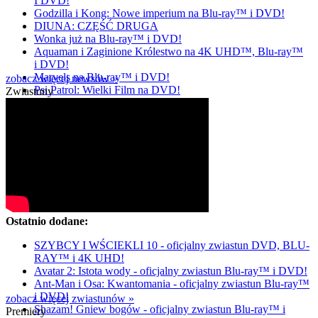
I DVD!
Godzilla i Kong: Nowe imperium na Blu-ray™ i DVD!
DIUNA: CZĘŚĆ DRUGA
Wonka już na Blu-ray™ i DVD!
Aquaman i Zaginione Królestwo na 4K UHD™, Blu-ray™
i DVD!
Marvels na Blu-ray™ i DVD!
zobacz więcej newsów »
Psi Patrol: Wielki Film na DVD!
Zwiastuny
Ostatnio dodane:
SZYBCY I WŚCIEKLI 10 - oficjalny zwiastun DVD, BLU-
RAY™ i 4K UHD!
Avatar 2: Istota wody - oficjalny zwiastun Blu-ray™ i DVD!
Ant-Man i Osa: Kwantomania - oficjalny zwiastun Blu-ray™
i DVD!
zobacz więcej zwiastunów »
Shazam! Gniew bogów - oficjalny zwiastun Blu-ray™ i
Premiery