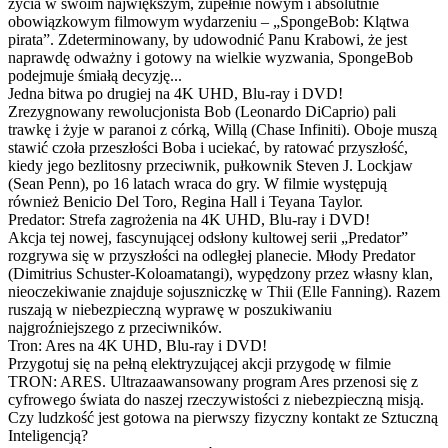
życia w swoim największym, zupełnie nowym i absolutnie
obowiązkowym filmowym wydarzeniu – „SpongeBob: Klątwa
pirata”. Zdeterminowany, by udowodnić Panu Krabowi, że jest
naprawdę odważny i gotowy na wielkie wyzwania, SpongeBob
podejmuje śmiałą decyzję...
Jedna bitwa po drugiej na 4K UHD, Blu-ray i DVD!
Zrezygnowany rewolucjonista Bob (Leonardo DiCaprio) pali
trawkę i żyje w paranoi z córką, Willą (Chase Infiniti). Oboje muszą
stawić czoła przeszłości Boba i uciekać, by ratować przyszłość,
kiedy jego bezlitosny przeciwnik, pułkownik Steven J. Lockjaw
(Sean Penn), po 16 latach wraca do gry. W filmie występują
również Benicio Del Toro, Regina Hall i Teyana Taylor.
Predator: Strefa zagrożenia na 4K UHD, Blu-ray i DVD!
Akcja tej nowej, fascynującej odsłony kultowej serii „Predator”
rozgrywa się w przyszłości na odległej planecie. Młody Predator
(Dimitrius Schuster-Koloamatangi), wypędzony przez własny klan,
nieoczekiwanie znajduje sojuszniczkę w Thii (Elle Fanning). Razem
ruszają w niebezpieczną wyprawę w poszukiwaniu
najgroźniejszego z przeciwników.
Tron: Ares na 4K UHD, Blu-ray i DVD!
Przygotuj się na pełną elektryzującej akcji przygodę w filmie
TRON: ARES. Ultrazaawansowany program Ares przenosi się z
cyfrowego świata do naszej rzeczywistości z niebezpieczną misją.
Czy ludzkość jest gotowa na pierwszy fizyczny kontakt ze Sztuczną
Inteligencją?