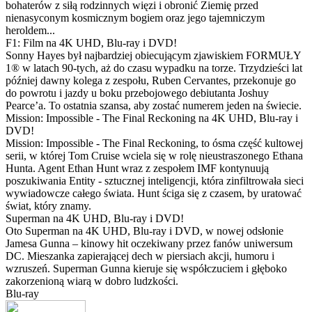
bohaterów z siłą rodzinnych więzi i obronić Ziemię przed
nienasyconym kosmicznym bogiem oraz jego tajemniczym
heroldem...
F1: Film na 4K UHD, Blu-ray i DVD!
Sonny Hayes był najbardziej obiecującym zjawiskiem FORMUŁY
1® w latach 90-tych, aż do czasu wypadku na torze. Trzydzieści lat
później dawny kolega z zespołu, Ruben Cervantes, przekonuje go
do powrotu i jazdy u boku przebojowego debiutanta Joshuy
Pearce’a. To ostatnia szansa, aby zostać numerem jeden na świecie.
Mission: Impossible - The Final Reckoning na 4K UHD, Blu-ray i
DVD!
Mission: Impossible - The Final Reckoning, to ósma część kultowej
serii, w której Tom Cruise wciela się w rolę nieustraszonego Ethana
Hunta. Agent Ethan Hunt wraz z zespołem IMF kontynuują
poszukiwania Entity - sztucznej inteligencji, która zinfiltrowała sieci
wywiadowcze całego świata. Hunt ściga się z czasem, by uratować
świat, który znamy.
Superman na 4K UHD, Blu-ray i DVD!
Oto Superman na 4K UHD, Blu-ray i DVD, w nowej odsłonie
Jamesa Gunna – kinowy hit oczekiwany przez fanów uniwersum
DC. Mieszanka zapierającej dech w piersiach akcji, humoru i
wzruszeń. Superman Gunna kieruje się współczuciem i głęboko
zakorzenioną wiarą w dobro ludzkości.
Blu-ray