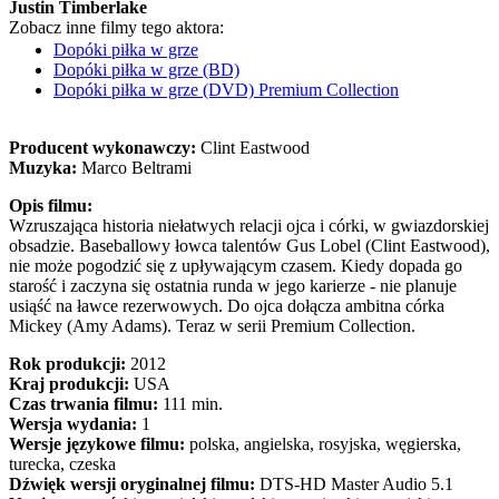
Justin Timberlake
Zobacz inne filmy tego aktora:
Dopóki piłka w grze
Dopóki piłka w grze (BD)
Dopóki piłka w grze (DVD) Premium Collection
Producent wykonawczy:
Clint Eastwood
Muzyka:
Marco Beltrami
Opis filmu:
Wzruszająca historia niełatwych relacji ojca i córki, w gwiazdorskiej
obsadzie. Baseballowy łowca talentów Gus Lobel (Clint Eastwood),
nie może pogodzić się z upływającym czasem. Kiedy dopada go
starość i zaczyna się ostatnia runda w jego karierze - nie planuje
usiąść na ławce rezerwowych. Do ojca dołącza ambitna córka
Mickey (Amy Adams). Teraz w serii Premium Collection.
Rok produkcji:
2012
Kraj produkcji:
USA
Czas trwania filmu:
111 min.
Wersja wydania:
1
Wersje językowe filmu:
polska, angielska, rosyjska, węgierska,
turecka, czeska
Dźwięk wersji oryginalnej filmu:
DTS-HD Master Audio 5.1