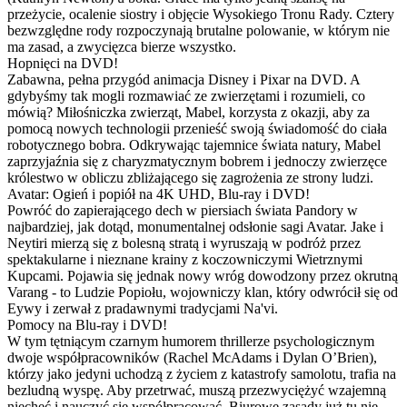
przeżycie, ocalenie siostry i objęcie Wysokiego Tronu Rady. Cztery
bezwzględne rody rozpoczynają brutalne polowanie, w którym nie
ma zasad, a zwycięzca bierze wszystko.
Hopnięci na DVD!
Zabawna, pełna przygód animacja Disney i Pixar na DVD. A
gdybyśmy tak mogli rozmawiać ze zwierzętami i rozumieli, co
mówią? Miłośniczka zwierząt, Mabel, korzysta z okazji, aby za
pomocą nowych technologii przenieść swoją świadomość do ciała
robotycznego bobra. Odkrywając tajemnice świata natury, Mabel
zaprzyjaźnia się z charyzmatycznym bobrem i jednoczy zwierzęce
królestwo w obliczu zbliżającego się zagrożenia ze strony ludzi.
Avatar: Ogień i popiół na 4K UHD, Blu-ray i DVD!
Powróć do zapierającego dech w piersiach świata Pandory w
najbardziej, jak dotąd, monumentalnej odsłonie sagi Avatar. Jake i
Neytiri mierzą się z bolesną stratą i wyruszają w podróż przez
spektakularne i nieznane krainy z koczowniczymi Wietrznymi
Kupcami. Pojawia się jednak nowy wróg dowodzony przez okrutną
Varang - to Ludzie Popiołu, wojowniczy klan, który odwrócił się od
Eywy i zerwał z pradawnymi tradycjami Na'vi.
Pomocy na Blu-ray i DVD!
W tym tętniącym czarnym humorem thrillerze psychologicznym
dwoje współpracowników (Rachel McAdams i Dylan O’Brien),
którzy jako jedyni uchodzą z życiem z katastrofy samolotu, trafia na
bezludną wyspę. Aby przetrwać, muszą przezwyciężyć wzajemną
niechęć i nauczyć się współpracować. Biurowe zasady już tu nie