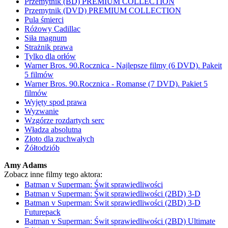
Przemytnik (BD) PREMIUM COLLECTION
Przemytnik (DVD) PREMIUM COLLECTION
Pula śmierci
Różowy Cadillac
Siła magnum
Strażnik prawa
Tylko dla orłów
Warner Bros. 90.Rocznica - Najlepsze filmy (6 DVD). Pakeit
5 filmów
Warner Bros. 90.Rocznica - Romanse (7 DVD). Pakiet 5
filmów
Wyjęty spod prawa
Wyzwanie
Wzgórze rozdartych serc
Władza absolutna
Złoto dla zuchwałych
Żółtodziób
Amy Adams
Zobacz inne filmy tego aktora:
Batman v Superman: Świt sprawiedliwości
Batman v Superman: Świt sprawiedliwości (2BD) 3-D
Batman v Superman: Świt sprawiedliwości (2BD) 3-D
Futurepack
Batman v Superman: Świt sprawiedliwości (2BD) Ultimate