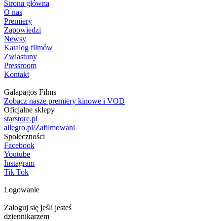
Strona główna
O nas
Premiery
Zapowiedzi
Newsy
Katalog filmów
Zwiastuny
Pressroom
Kontakt
Galapagos Films
Zobacz nasze premiery kinowe i VOD
Oficjalne sklepy
starstore.pl
allegro.pl/Zafilmowani
Społeczności
Facebook
Youtube
Instagram
Tik Tok
Logowanie
Zaloguj się jeśli jesteś
dziennikarzem