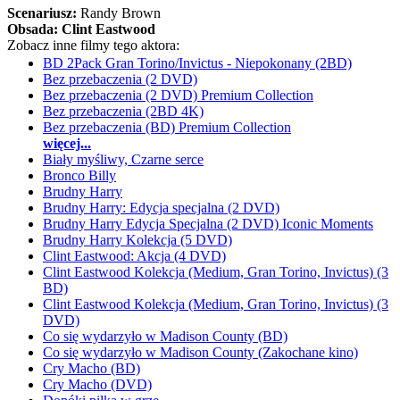
Scenariusz:
Randy Brown
Obsada:
Clint Eastwood
Zobacz inne filmy tego aktora:
BD 2Pack Gran Torino/Invictus - Niepokonany (2BD)
Bez przebaczenia (2 DVD)
Bez przebaczenia (2 DVD) Premium Collection
Bez przebaczenia (2BD 4K)
Bez przebaczenia (BD) Premium Collection
więcej...
Biały myśliwy, Czarne serce
Bronco Billy
Brudny Harry
Brudny Harry: Edycja specjalna (2 DVD)
Brudny Harry Edycja Specjalna (2 DVD) Iconic Moments
Brudny Harry Kolekcja (5 DVD)
Clint Eastwood: Akcja (4 DVD)
Clint Eastwood Kolekcja (Medium, Gran Torino, Invictus) (3
BD)
Clint Eastwood Kolekcja (Medium, Gran Torino, Invictus) (3
DVD)
Co się wydarzyło w Madison County (BD)
Co się wydarzyło w Madison County (Zakochane kino)
Cry Macho (BD)
Cry Macho (DVD)