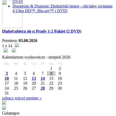
DVD!
Dungeons & Dragons: Złodziejski honor - oficjalny zwiastun
4 Ultra HD™, Blu-ray™ i DVD!
Diabeł ubiera się u Prady 1-2 Pakiet (2 DVD)
Premiera:
03.08.2026
1 z 14
Kalendarium wydawnicze -
sierpień
2026
Pn
Wt
Śr
Cz
Pi
So
Ni
1
2
3
4
5
6
7
8
9
10
11
12
13
14
15
16
17
18
19
20
21
22
23
24
25
26
27
28
29
30
31
zobacz więcej premier »
Galapagos