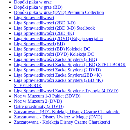
Dopóki piłka w grze
Dopóki piłka w grze (BD)
Dopóki piłka w grze (DVD) Premium Collection
Liga Sprawiedliwości
Liga Sprawiedliwości (2BD 3-D)
Liga Sprawiedliwości (2BD 3-D) Steelbook
Liga Sprawiedliwości (2BD 4K)
Liga Sprawiedliwości (2DVD) Edycja specjalna
Liga Sprawiedliwości (BD)
Liga Sprawiedliwości (BD) Kolekcja DC
Liga Sprawiedliwości (DVD) Kolekcja DC
Liga Sprawiedliwości Zacka Snydera (2 BD)
Liga Sprawiedliwości Zacka Snydera (2 BD) STELLBOOK
Liga Sprawiedliwości Zacka Snydera (2 DVD)
Liga Sprawiedliwości Zacka Snydera(2BD 4K)
Liga Sprawiedliwości Zacka Snydera (2BD 4K)
STEELBOOK
Liga Sprawiedliwości Zacka Snydera: Trylogia (4 DVD)
Noc w Muzeum 1-3 Pakiet (3DVD)
Noc w Muzeum 2 (DVD)
Ostre przedmioty (2 DVD)
Zaczarowana (BD)- Kolekcja Disney Czarne Charakterki
Zaczarowana - Disney Uwierz w Magię (DVD)
Zaczarowana - Kolekcja Disney Czarne Charakterki