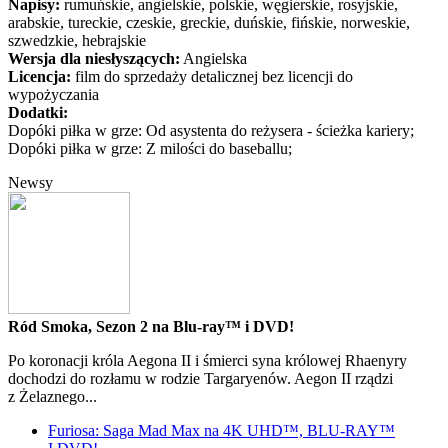
Napisy:
rumuńskie, angielskie, polskie, węgierskie, rosyjskie,
arabskie, tureckie, czeskie, greckie, duńskie, fińskie, norweskie,
szwedzkie, hebrajskie
Wersja dla niesłyszących:
Angielska
Licencja:
film do sprzedaży detalicznej bez licencji do
wypożyczania
Dodatki:
Dopóki piłka w grze: Od asystenta do reżysera - ścieżka kariery;
Dopóki piłka w grze: Z milości do baseballu;
Newsy
Ród Smoka, Sezon 2 na Blu-ray™ i DVD!
Po koronacji króla Aegona II i śmierci syna królowej Rhaenyry
dochodzi do rozłamu w rodzie Targaryenów. Aegon II rządzi
z Żelaznego...
Furiosa: Saga Mad Max na 4K UHD™, BLU-RAY™