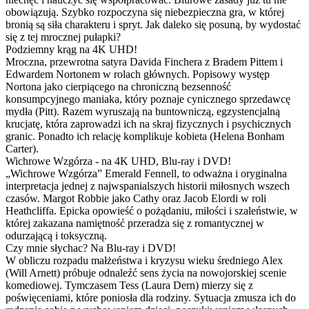
obowiązują. Szybko rozpoczyna się niebezpieczna gra, w której
bronią są siła charakteru i spryt. Jak daleko się posuną, by wydostać
się z tej mrocznej pułapki?
Podziemny krąg na 4K UHD!
Mroczna, przewrotna satyra Davida Finchera z Bradem Pittem i
Edwardem Nortonem w rolach głównych. Popisowy występ
Nortona jako cierpiącego na chroniczną bezsenność
konsumpcyjnego maniaka, który poznaje cynicznego sprzedawcę
mydła (Pitt). Razem wyruszają na buntowniczą, egzystencjalną
krucjatę, która zaprowadzi ich na skraj fizycznych i psychicznych
granic. Ponadto ich relację komplikuje kobieta (Helena Bonham
Carter).
Wichrowe Wzgórza - na 4K UHD, Blu-ray i DVD!
„Wichrowe Wzgórza” Emerald Fennell, to odważna i oryginalna
interpretacja jednej z najwspanialszych historii miłosnych wszech
czasów. Margot Robbie jako Cathy oraz Jacob Elordi w roli
Heathcliffa. Epicka opowieść o pożądaniu, miłości i szaleństwie, w
której zakazana namiętność przeradza się z romantycznej w
odurzającą i toksyczną.
Czy mnie słychac? Na Blu-ray i DVD!
W obliczu rozpadu małżeństwa i kryzysu wieku średniego Alex
(Will Arnett) próbuje odnaleźć sens życia na nowojorskiej scenie
komediowej. Tymczasem Tess (Laura Dern) mierzy się z
poświęceniami, które poniosła dla rodziny. Sytuacja zmusza ich do