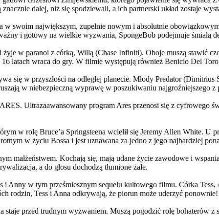
 znacznie dalej, niż się spodziewali, a ich partnerski układ zostaje w
życia w swoim największym, zupełnie nowym i absolutnie obowiązkowy
ażny i gotowy na wielkie wyzwania, SpongeBob podejmuje śmiałą dec
yje w paranoi z córką, Willą (Chase Infiniti). Oboje muszą stawić czoł
16 latach wraca do gry. W filmie występują również Benicio Del Toro,
grywa się w przyszłości na odległej planecie. Młody Predator (Dimitri
 ruszają w niebezpieczną wyprawę w poszukiwaniu najgroźniejszego z
: ARES. Ultrazaawansowany program Ares przenosi się z cyfrowego świ
rym w rolę Bruce’a Springsteena wcielił się Jeremy Allen White. U p
rotnym w życiu Bossa i jest uznawana za jedno z jego najbardziej po
jnym małżeństwem. Kochają się, mają udane życie zawodowe i wspaniałe
ywalizacja, a do głosu dochodzą tłumione żale.
 w tym prześmiesznym sequelu kultowego filmu. Córka Tess, Anna, 
h rodzin, Tess i Anna odkrywają, że piorun może uderzyć ponownie!
la staje przed trudnym wyzwaniem. Muszą pogodzić rolę bohaterów z s