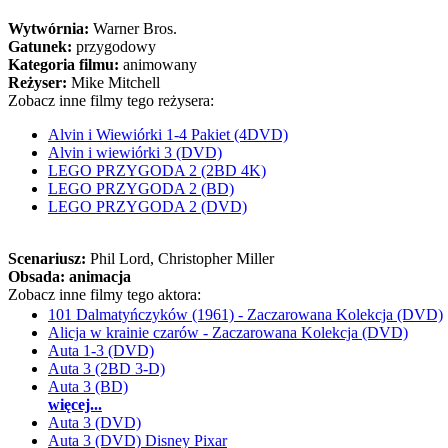
Wytwórnia:
Warner Bros.
Gatunek:
przygodowy
Kategoria filmu:
animowany
Reżyser:
Mike Mitchell
Zobacz inne filmy tego reżysera:
Alvin i Wiewiórki 1-4 Pakiet (4DVD)
Alvin i wiewiórki 3 (DVD)
LEGO PRZYGODA 2 (2BD 4K)
LEGO PRZYGODA 2 (BD)
LEGO PRZYGODA 2 (DVD)
Scenariusz:
Phil Lord
, Christopher Miller
Obsada:
animacja
Zobacz inne filmy tego aktora:
101 Dalmatyńczyków (1961) - Zaczarowana Kolekcja (DVD)
Alicja w krainie czarów - Zaczarowana Kolekcja (DVD)
Auta 1-3 (DVD)
Auta 3 (2BD 3-D)
Auta 3 (BD)
więcej...
Auta 3 (DVD)
Auta 3 (DVD) Disney Pixar