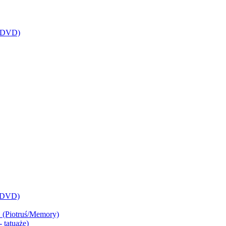
(3DVD)
 (DVD)
 (Piotruś/Memory)
 tatuaże)