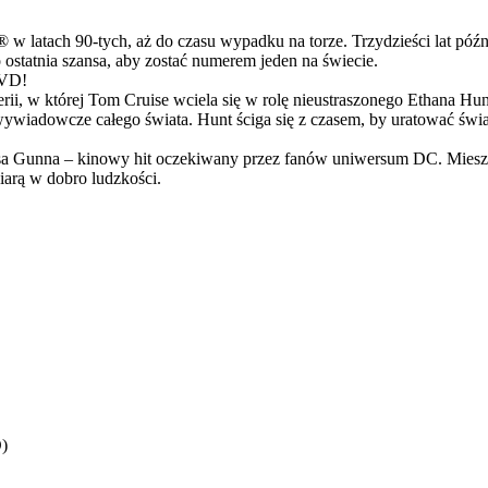
latach 90-tych, aż do czasu wypadku na torze. Trzydzieści lat późn
ostatnia szansa, aby zostać numerem jeden na świecie.
DVD!
serii, w której Tom Cruise wciela się w rolę nieustraszonego Ethana 
ci wywiadowcze całego świata. Hunt ściga się z czasem, by uratować świ
Gunna – kinowy hit oczekiwany przez fanów uniwersum DC. Mieszanka
arą w dobro ludzkości.
)