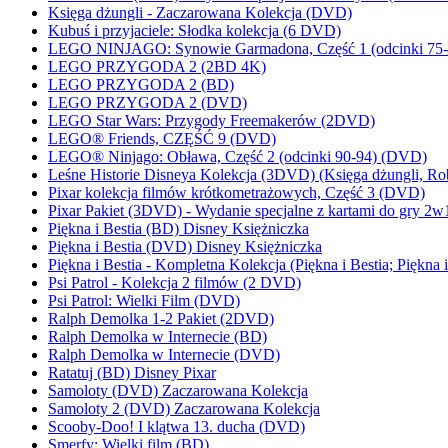
Księga dżungli - Zaczarowana Kolekcja (DVD)
Kubuś i przyjaciele: Słodka kolekcja (6 DVD)
LEGO NINJAGO: Synowie Garmadona, Część 1 (odcinki 75-
LEGO PRZYGODA 2 (2BD 4K)
LEGO PRZYGODA 2 (BD)
LEGO PRZYGODA 2 (DVD)
LEGO Star Wars: Przygody Freemakerów (2DVD)
LEGO® Friends, CZĘŚĆ 9 (DVD)
LEGO® Ninjago: Obława, Część 2 (odcinki 90-94) (DVD)
Leśne Historie Disneya Kolekcja (3DVD) (Księga dżungli, Ro
Pixar kolekcja filmów krótkometrażowych, Część 3 (DVD)
Pixar Pakiet (3DVD) - Wydanie specjalne z kartami do gry 2w
Piękna i Bestia (BD) Disney Księżniczka
Piękna i Bestia (DVD) Disney Księżniczka
Piękna i Bestia - Kompletna Kolekcja (Piękna i Bestia; Piękna 
Psi Patrol - Kolekcja 2 filmów (2 DVD)
Psi Patrol: Wielki Film (DVD)
Ralph Demolka 1-2 Pakiet (2DVD)
Ralph Demolka w Internecie (BD)
Ralph Demolka w Internecie (DVD)
Ratatuj (BD) Disney Pixar
Samoloty (DVD) Zaczarowana Kolekcja
Samoloty 2 (DVD) Zaczarowana Kolekcja
Scooby-Doo! I klątwa 13. ducha (DVD)
Smerfy: Wielki film (BD)