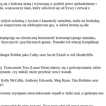
 się z bolesną stratą i wyruszają w podróż przez spektakularne i
, wojowniczy klan, który odwrócił się od Eywy i zerwał z
yni uchodzą z życiem z katastrofy samolotu, trafia na bezludną
rozpoczyna się niebezpieczna gra, w której bronią są siła
ierpiącego na chroniczną bezsenność konsumpcyjnego maniaka,
 fizycznych i psychicznych granic. Ponadto ich relację komplikuje
argot Robbie jako Cathy oraz Jacob Elordi w roli Heathcliffa.
ej. Tymczasem Tess (Laura Dern) mierzy się z poświęceniami, które
ytanie, czy miłość może przybrać nowy kształt.
er, Kelly McGillis, Anthony Edwards, Meg Ryan, Tim Robbins oraz
yć.
omowiony szympans nieoczekiwanie wpadł w dziki szał, a spokojna noc
ierzogród do góry nogami. Trop prowadzi ich przez nieznane