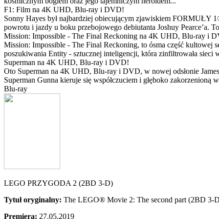
kosmicznym bogiem oraz jego tajemniczym heroldem...
F1: Film na 4K UHD, Blu-ray i DVD!
Sonny Hayes był najbardziej obiecującym zjawiskiem FORMUŁY 1® w 
powrotu i jazdy u boku przebojowego debiutanta Joshuy Pearce’a. To 
Mission: Impossible - The Final Reckoning na 4K UHD, Blu-ray i 
Mission: Impossible - The Final Reckoning, to ósma część kultowej 
poszukiwania Entity - sztucznej inteligencji, która zinfiltrowała sie
Superman na 4K UHD, Blu-ray i DVD!
Oto Superman na 4K UHD, Blu-ray i DVD, w nowej odsłonie Jamesa 
Superman Gunna kieruje się współczuciem i głęboko zakorzenioną wi
Blu-ray
LEGO PRZYGODA 2 (2BD 3-D)
Tytuł oryginalny:
The LEGO® Movie 2: The second part (2BD 3-D
Premiera:
27.05.2019