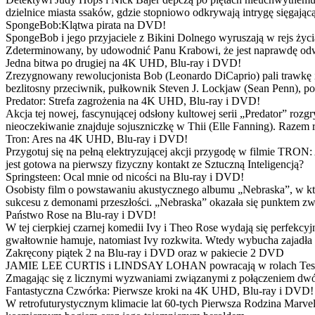
dzielnice miasta ssaków, gdzie stopniowo odkrywają intrygę sięgającą
SpongeBob:Klątwa pirata na DVD!
SpongeBob i jego przyjaciele z Bikini Dolnego wyruszają w rejs 
Zdeterminowany, by udowodnić Panu Krabowi, że jest naprawdę odw
Jedna bitwa po drugiej na 4K UHD, Blu-ray i DVD!
Zrezygnowany rewolucjonista Bob (Leonardo DiCaprio) pali trawkę i ż
bezlitosny przeciwnik, pułkownik Steven J. Lockjaw (Sean Penn), po 
Predator: Strefa zagrożenia na 4K UHD, Blu-ray i DVD!
Akcja tej nowej, fascynującej odsłony kultowej serii „Predator” roz
nieoczekiwanie znajduje sojuszniczkę w Thii (Elle Fanning). Razem
Tron: Ares na 4K UHD, Blu-ray i DVD!
Przygotuj się na pełną elektryzującej akcji przygodę w filmie TRON
jest gotowa na pierwszy fizyczny kontakt ze Sztuczną Inteligencją?
Springsteen: Ocal mnie od nicości na Blu-ray i DVD!
Osobisty film o powstawaniu akustycznego albumu „Nebraska”, w któ
sukcesu z demonami przeszłości. „Nebraska” okazała się punktem zw
Państwo Rose na Blu-ray i DVD!
W tej cierpkiej czarnej komedii Ivy i Theo Rose wydają się perfekcy
gwałtownie hamuje, natomiast Ivy rozkwita. Wtedy wybucha zajadła r
Zakręcony piątek 2 na Blu-ray i DVD oraz w pakiecie 2 DVD
JAMIE LEE CURTIS i LINDSAY LOHAN powracają w rolach Tess i Anny
Zmagając się z licznymi wyzwaniami związanymi z połączeniem dwóc
Fantastyczna Czwórka: Pierwsze kroki na 4K UHD, Blu-ray i DVD!
W retrofuturystycznym klimacie lat 60-tych Pierwsza Rodzina Marve