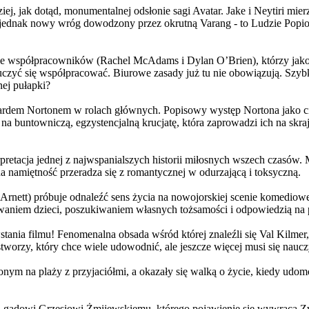
j, jak dotąd, monumentalnej odsłonie sagi Avatar. Jake i Neytiri mierzą
jednak nowy wróg dowodzony przez okrutną Varang - to Ludzie Popiołu
 współpracowników (Rachel McAdams i Dylan O’Brien), którzy jako jed
yć się współpracować. Biurowe zasady już tu nie obowiązują. Szybko 
nej pułapki?
wardem Nortonem w rolach głównych. Popisowy występ Nortona jako c
a buntowniczą, egzystencjalną krucjatę, która zaprowadzi ich na skraj
etacja jednej z najwspanialszych historii miłosnych wszech czasów. M
na namiętność przeradza się z romantycznej w odurzającą i toksyczną.
Arnett) próbuje odnaleźć sens życia na nowojorskiej scenie komediow
owaniem dzieci, poszukiwaniem własnych tożsamości i odpowiedzią na p
wstania filmu! Fenomenalna obsada wśród której znaleźli się Val Kilm
orzy, który chce wiele udowodnić, ale jeszcze więcej musi się naucz
onym na plaży z przyjaciółmi, a okazały się walką o życie, kiedy ud
 gadowi Grzesiowi Żmijewskiemu, którego pojawienie się wywraca Zw