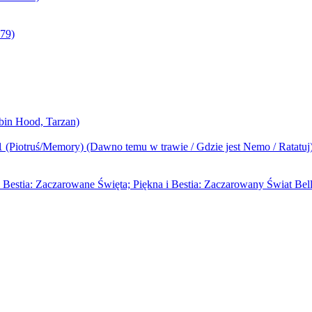
79)
bin Hood, Tarzan)
1 (Piotruś/Memory) (Dawno temu w trawie / Gdzie jest Nemo / Ratatuj
i Bestia: Zaczarowane Święta; Piękna i Bestia: Zaczarowany Świat Bell