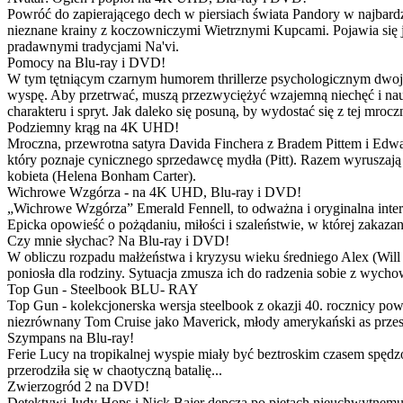
Powróć do zapierającego dech w piersiach świata Pandory w najbardzie
nieznane krainy z koczowniczymi Wietrznymi Kupcami. Pojawia się 
pradawnymi tradycjami Na'vi.
Pomocy na Blu-ray i DVD!
W tym tętniącym czarnym humorem thrillerze psychologicznym dwoje
wyspę. Aby przetrwać, muszą przezwyciężyć wzajemną niechęć i naucz
charakteru i spryt. Jak daleko się posuną, by wydostać się z tej mrocz
Podziemny krąg na 4K UHD!
Mroczna, przewrotna satyra Davida Finchera z Bradem Pittem i Ed
który poznaje cynicznego sprzedawcę mydła (Pitt). Razem wyruszają n
kobieta (Helena Bonham Carter).
Wichrowe Wzgórza - na 4K UHD, Blu-ray i DVD!
„Wichrowe Wzgórza” Emerald Fennell, to odważna i oryginalna interpr
Epicka opowieść o pożądaniu, miłości i szaleństwie, w której zakaza
Czy mnie słychac? Na Blu-ray i DVD!
W obliczu rozpadu małżeństwa i kryzysu wieku średniego Alex (Will 
poniosła dla rodziny. Sytuacja zmusza ich do radzenia sobie z wych
Top Gun - Steelbook BLU- RAY
Top Gun - kolekcjonerska wersja steelbook z okazji 40. rocznicy po
niezrównany Tom Cruise jako Maverick, młody amerykański as przestw
Szympans na Blu-ray!
Ferie Lucy na tropikalnej wyspie miały być beztroskim czasem spędz
przerodziła się w chaotyczną batalię...
Zwierzogród 2 na DVD!
Detektywi Judy Hops i Nick Bajer depczą po piętach nieuchwytnemu