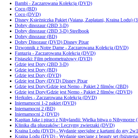
Bambi - Zaczarowana Kolekcja (DVD)
Coco (BD)
Coco (DVD)
Disney Księżniczka Pakiet (Vaiana, Zaplatani, Kraina Lodu) 
Dobry dinozaur (2BD 3-D)
Dobry dinozaur (2BD 3-D) Steelbook
Dobry dinozaur (BD)
Dobry Dinozaur (DVD) Disney Pixar
Dzwonnik z Notre Dame - Zaczarowana Kolekcja (DVD)
Fantazja - Zaczarowana Kolekcja (DVD)
Fistaszki: Film pełnometrażowy (DVD)
Gdzie jest Dory (2BD 3-D)
Gdzie jest Dory (BD)
Gdzie jest Dory (DVD)
Gdzie jest Dory (DVD) Disney Pixar
Gdzie jest Dory/Gdzie jest Nemo - Pakiet 2 filmów (2BD)
Gdzie jest Dory/Gdzie jest Nemo - Pakiet 2 filmów (2DVD)
Herkules - Zaczarowana Kolekcja (DVD)
Iniemamocni 1-2 pakiet (DVD)
Iniemamocni 2 (BD)
Iniemamocni 2 (DVD)
Kapitan Jake i piraci z Nibylandii: Wielka bitwa o Nibymorze
Klinika dla pluszaków: Leczymy zwierzaki (DVD)
Kraina Lodu (DVD) - Wydanie specjalne z kartami do gry 2w1
Kraina Lodu (DVD) - Wydanie specjane z beauty set (biżuteria-