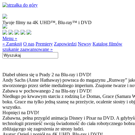
Twoje filmy na 4K UHD™, Blu-ray™ i DVD
Menu »
« Zamknij
O nas
Premiery
Zapowiedzi
Newsy
Katalog filmów
szukanie zaawansowane »
Diabeł ubiera się u Prady 2 na Blu-ray i DVD!
Andy Sachs (Anne Hathaway) powraca do magazynu „Runway” jako now
stworzonego przez siebie medialnego imperium. Znajome twarze i now
Zabawa w pochowanego 2 na Blu-ray i DVD!
Niedługo po krwawym starciu z rodziną Le Domas, Grace (Samara Wea
boku. Grace ma tylko jedną szansę na przeżycie, ocalenie siostry i
wszystko.
Hopnięci na DVD!
Zabawna, pełna przygód animacja Disney i Pixar na DVD. A gdybyśmy
technologii przenieść swoją świadomość do ciała robotycznego bobra
zbliżającego się zagrożenia ze strony ludzi.
Avatar: Ogień i popiół na 4K UHD, Blu-ray i DVD!