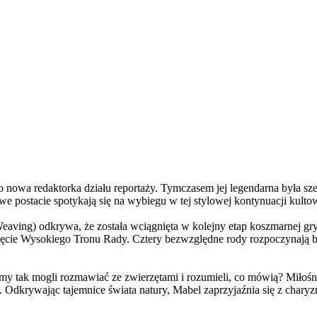
a redaktorka działu reportaży. Tymczasem jej legendarna była szefo
e postacie spotykają się na wybiegu w tej stylowej kontynuacji kulto
ving) odkrywa, że została wciągnięta w kolejny etap koszmarnej gry
 objęcie Wysokiego Tronu Rady. Cztery bezwzględne rody rozpoczynają 
 tak mogli rozmawiać ze zwierzętami i rozumieli, co mówią? Miłośni
. Odkrywając tajemnice świata natury, Mabel zaprzyjaźnia się z char