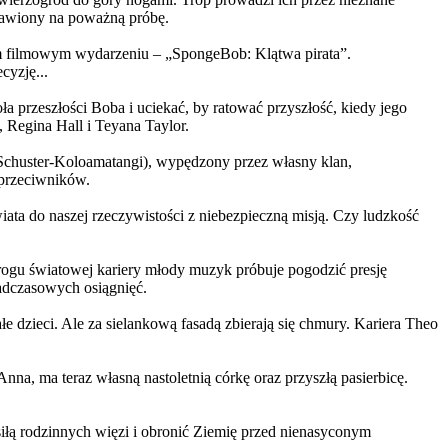
ystawiony na poważną próbę.
m filmowym wydarzeniu – „SpongeBob: Klątwa pirata”.
yzję...
a przeszłości Boba i uciekać, by ratować przyszłość, kiedy jego
 Regina Hall i Teyana Taylor.
us Schuster-Koloamatangi), wypędzony przez własny klan,
 przeciwników.
ata do naszej rzeczywistości z niebezpieczną misją. Czy ludzkość
rogu światowej kariery młody muzyk próbuje pogodzić presję
nadczasowych osiągnięć.
 dzieci. Ale za sielankową fasadą zbierają się chmury. Kariera Theo
ma teraz własną nastoletnią córkę oraz przyszłą pasierbicę.
iłą rodzinnych więzi i obronić Ziemię przed nienasyconym