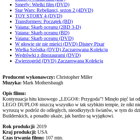
Smerfy: Wielki film (DVD)
Star Wars: Rebelianci, sezon 2 (4DVD)
TOY STORY 4 (DVD)
Transformers: Początek (BD)
Vaiana: Skarb oceanu (2BD 3-D)
Vaiana: Skarb oceanu (BD)
Vaiana: Skarb oceanu (DVD)
W głowie się nie mieści (DVD) Disney Pixar
Wielka Szóstka (DVD) Zaczarowana Kolekcja
Wędrówki z dinozaurami (DVD)
Zwierzogród (DVD) Zaczarowana Kolekcja
Producent wykonawczy:
Christopher Miller
Muzyka:
Mark Mothersbaugh
Opis filmu:
Kontynuacja hitu kinowego „LEGO®: Przygoda”! Minęło pięć lat od
LEGO DUPLO® niszczą wszystko w tak szybkim tempie, że nikt nie
wyruszą w podróż do odległych, nieodkrytych światów, w tym do dziw
Builderskich, a ponadto ukaże, jak bardzo są wyjątkowi.
Rok produkcji:
2019
Kraj produkcji:
USA
Czas trwania filmu:
107 min.