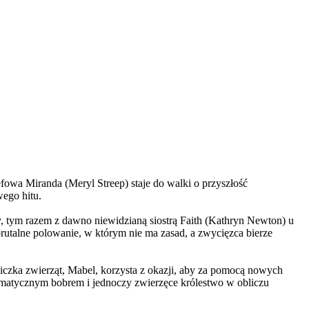
wa Miranda (Meryl Streep) staje do walki o przyszłość
wego hitu.
, tym razem z dawno niewidzianą siostrą Faith (Kathryn Newton) u
brutalne polowanie, w którym nie ma zasad, a zwycięzca bierze
czka zwierząt, Mabel, korzysta z okazji, aby za pomocą nowych
yzmatycznym bobrem i jednoczy zwierzęce królestwo w obliczu