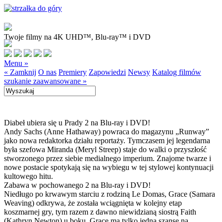
Twoje filmy na 4K UHD™, Blu-ray™ i DVD
Menu »
« Zamknij
O nas
Premiery
Zapowiedzi
Newsy
Katalog filmów
szukanie zaawansowane »
Diabeł ubiera się u Prady 2 na Blu-ray i DVD!
Andy Sachs (Anne Hathaway) powraca do magazynu „Runway”
jako nowa redaktorka działu reportaży. Tymczasem jej legendarna
była szefowa Miranda (Meryl Streep) staje do walki o przyszłość
stworzonego przez siebie medialnego imperium. Znajome twarze i
nowe postacie spotykają się na wybiegu w tej stylowej kontynuacji
kultowego hitu.
Zabawa w pochowanego 2 na Blu-ray i DVD!
Niedługo po krwawym starciu z rodziną Le Domas, Grace (Samara
Weaving) odkrywa, że została wciągnięta w kolejny etap
koszmarnej gry, tym razem z dawno niewidzianą siostrą Faith
(Kathryn Newton) u boku. Grace ma tylko jedną szansę na