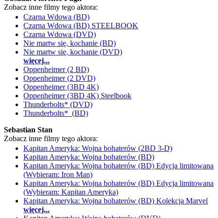
Zobacz inne filmy tego aktora:
Czarna Wdowa (BD)
Czarna Wdowa (BD) STEELBOOK
Czarna Wdowa (DVD)
Nie martw się, kochanie (BD)
Nie martw się, kochanie (DVD)
więcej...
Oppenheimer (2 BD)
Oppenheimer (2 DVD)
Oppenheimer (3BD 4K)
Oppenheimer (3BD 4K) Steelbook
Thunderbolts* (DVD)
Thunderbolts* (BD)
Sebastian Stan
Zobacz inne filmy tego aktora:
Kapitan Ameryka: Wojna bohaterów (2BD 3-D)
Kapitan Ameryka: Wojna bohaterów (BD)
Kapitan Ameryka: Wojna bohaterów (BD) Edycja limitowana
(Wybieram: Iron Man)
Kapitan Ameryka: Wojna bohaterów (BD) Edycja limitowana
(Wybieram: Kapitan Ameryka)
Kapitan Ameryka: Wojna bohaterów (BD) Kolekcja Marvel
więcej...