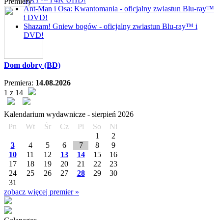
Premiery
Ant-Man i Osa: Kwantomania - oficjalny zwiastun Blu-ray™
i DVD!
Shazam! Gniew bogów - oficjalny zwiastun Blu-ray™ i
DVD!
Dom dobry (BD)
Premiera:
14.08.2026
1 z 14
Kalendarium wydawnicze -
sierpień
2026
Pn
Wt
Śr
Cz
Pi
So
Ni
1
2
3
4
5
6
7
8
9
10
11
12
13
14
15
16
17
18
19
20
21
22
23
24
25
26
27
28
29
30
31
zobacz więcej premier »