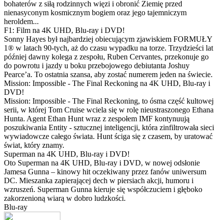
bohaterów z siłą rodzinnych więzi i obronić Ziemię przed
nienasyconym kosmicznym bogiem oraz jego tajemniczym
heroldem...
F1: Film na 4K UHD, Blu-ray i DVD!
Sonny Hayes był najbardziej obiecującym zjawiskiem FORMUŁY
1® w latach 90-tych, aż do czasu wypadku na torze. Trzydzieści lat
później dawny kolega z zespołu, Ruben Cervantes, przekonuje go
do powrotu i jazdy u boku przebojowego debiutanta Joshuy
Pearce’a. To ostatnia szansa, aby zostać numerem jeden na świecie.
Mission: Impossible - The Final Reckoning na 4K UHD, Blu-ray i
DVD!
Mission: Impossible - The Final Reckoning, to ósma część kultowej
serii, w której Tom Cruise wciela się w rolę nieustraszonego Ethana
Hunta. Agent Ethan Hunt wraz z zespołem IMF kontynuują
poszukiwania Entity - sztucznej inteligencji, która zinfiltrowała sieci
wywiadowcze całego świata. Hunt ściga się z czasem, by uratować
świat, który znamy.
Superman na 4K UHD, Blu-ray i DVD!
Oto Superman na 4K UHD, Blu-ray i DVD, w nowej odsłonie
Jamesa Gunna – kinowy hit oczekiwany przez fanów uniwersum
DC. Mieszanka zapierającej dech w piersiach akcji, humoru i
wzruszeń. Superman Gunna kieruje się współczuciem i głęboko
zakorzenioną wiarą w dobro ludzkości.
Blu-ray