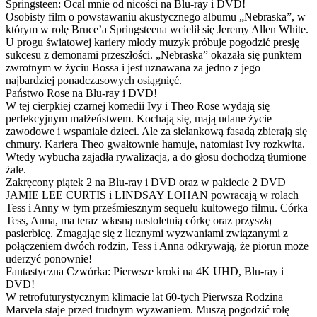
Springsteen: Ocal mnie od nicości na Blu-ray i DVD!
Osobisty film o powstawaniu akustycznego albumu „Nebraska”, w
którym w rolę Bruce’a Springsteena wcielił się Jeremy Allen White.
U progu światowej kariery młody muzyk próbuje pogodzić presję
sukcesu z demonami przeszłości. „Nebraska” okazała się punktem
zwrotnym w życiu Bossa i jest uznawana za jedno z jego
najbardziej ponadczasowych osiągnięć.
Państwo Rose na Blu-ray i DVD!
W tej cierpkiej czarnej komedii Ivy i Theo Rose wydają się
perfekcyjnym małżeństwem. Kochają się, mają udane życie
zawodowe i wspaniałe dzieci. Ale za sielankową fasadą zbierają się
chmury. Kariera Theo gwałtownie hamuje, natomiast Ivy rozkwita.
Wtedy wybucha zajadła rywalizacja, a do głosu dochodzą tłumione
żale.
Zakręcony piątek 2 na Blu-ray i DVD oraz w pakiecie 2 DVD
JAMIE LEE CURTIS i LINDSAY LOHAN powracają w rolach
Tess i Anny w tym prześmiesznym sequelu kultowego filmu. Córka
Tess, Anna, ma teraz własną nastoletnią córkę oraz przyszłą
pasierbicę. Zmagając się z licznymi wyzwaniami związanymi z
połączeniem dwóch rodzin, Tess i Anna odkrywają, że piorun może
uderzyć ponownie!
Fantastyczna Czwórka: Pierwsze kroki na 4K UHD, Blu-ray i
DVD!
W retrofuturystycznym klimacie lat 60-tych Pierwsza Rodzina
Marvela staje przed trudnym wyzwaniem. Muszą pogodzić rolę