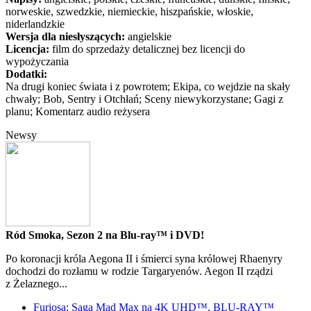
norweskie, szwedzkie, niemieckie, hiszpańskie, włoskie,
niderlandzkie
Wersja dla niesłyszących:
angielskie
Licencja:
film do sprzedaży detalicznej bez licencji do
wypożyczania
Dodatki:
Na drugi koniec świata i z powrotem; Ekipa, co wejdzie na skały
chwały; Bob, Sentry i Otchłań; Sceny niewykorzystane; Gagi z
planu; Komentarz audio reżysera
Newsy
Ród Smoka, Sezon 2 na Blu-ray™ i DVD!
Po koronacji króla Aegona II i śmierci syna królowej Rhaenyry
dochodzi do rozłamu w rodzie Targaryenów. Aegon II rządzi
z Żelaznego...
Furiosa: Saga Mad Max na 4K UHD™, BLU-RAY™