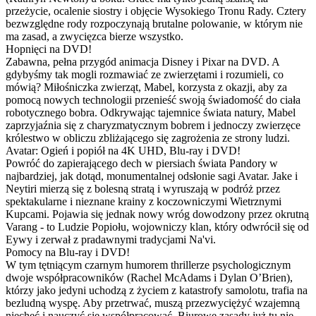
przeżycie, ocalenie siostry i objęcie Wysokiego Tronu Rady. Cztery
bezwzględne rody rozpoczynają brutalne polowanie, w którym nie
ma zasad, a zwycięzca bierze wszystko.
Hopnięci na DVD!
Zabawna, pełna przygód animacja Disney i Pixar na DVD. A
gdybyśmy tak mogli rozmawiać ze zwierzętami i rozumieli, co
mówią? Miłośniczka zwierząt, Mabel, korzysta z okazji, aby za
pomocą nowych technologii przenieść swoją świadomość do ciała
robotycznego bobra. Odkrywając tajemnice świata natury, Mabel
zaprzyjaźnia się z charyzmatycznym bobrem i jednoczy zwierzęce
królestwo w obliczu zbliżającego się zagrożenia ze strony ludzi.
Avatar: Ogień i popiół na 4K UHD, Blu-ray i DVD!
Powróć do zapierającego dech w piersiach świata Pandory w
najbardziej, jak dotąd, monumentalnej odsłonie sagi Avatar. Jake i
Neytiri mierzą się z bolesną stratą i wyruszają w podróż przez
spektakularne i nieznane krainy z koczowniczymi Wietrznymi
Kupcami. Pojawia się jednak nowy wróg dowodzony przez okrutną
Varang - to Ludzie Popiołu, wojowniczy klan, który odwrócił się od
Eywy i zerwał z pradawnymi tradycjami Na'vi.
Pomocy na Blu-ray i DVD!
W tym tętniącym czarnym humorem thrillerze psychologicznym
dwoje współpracowników (Rachel McAdams i Dylan O’Brien),
którzy jako jedyni uchodzą z życiem z katastrofy samolotu, trafia na
bezludną wyspę. Aby przetrwać, muszą przezwyciężyć wzajemną
niechęć i nauczyć się współpracować. Biurowe zasady już tu nie