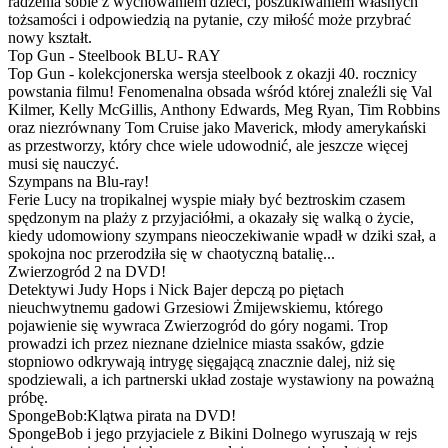
radzenia sobie z wychowaniem dzieci, poszukiwaniem własnych
tożsamości i odpowiedzią na pytanie, czy miłość może przybrać
nowy kształt.
Top Gun - Steelbook BLU- RAY
Top Gun - kolekcjonerska wersja steelbook z okazji 40. rocznicy
powstania filmu! Fenomenalna obsada wśród której znaleźli się Val
Kilmer, Kelly McGillis, Anthony Edwards, Meg Ryan, Tim Robbins
oraz niezrównany Tom Cruise jako Maverick, młody amerykański
as przestworzy, który chce wiele udowodnić, ale jeszcze więcej
musi się nauczyć.
Szympans na Blu-ray!
Ferie Lucy na tropikalnej wyspie miały być beztroskim czasem
spędzonym na plaży z przyjaciółmi, a okazały się walką o życie,
kiedy udomowiony szympans nieoczekiwanie wpadł w dziki szał, a
spokojna noc przerodziła się w chaotyczną batalię...
Zwierzogród 2 na DVD!
Detektywi Judy Hops i Nick Bajer depczą po piętach
nieuchwytnemu gadowi Grzesiowi Żmijewskiemu, którego
pojawienie się wywraca Zwierzogród do góry nogami. Trop
prowadzi ich przez nieznane dzielnice miasta ssaków, gdzie
stopniowo odkrywają intrygę sięgającą znacznie dalej, niż się
spodziewali, a ich partnerski układ zostaje wystawiony na poważną
próbę.
SpongeBob:Klątwa pirata na DVD!
SpongeBob i jego przyjaciele z Bikini Dolnego wyruszają w rejs