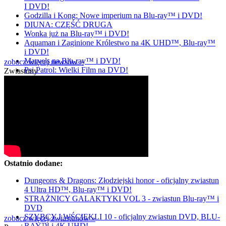
I DVD!
Godzilla i Kong: Nowe imperium na Blu-ray™ i DVD!
DIUNA: CZĘŚĆ DRUGA
Wonka już na Blu-ray™ i DVD!
Aquaman i Zaginione Królestwo na 4K UHD™, Blu-ray™
i DVD!
Marvels na Blu-ray™ i DVD!
zobacz więcej newsów »
Psi Patrol: Wielki Film na DVD!
Zwiastuny
Ostatnio dodane:
Dungeons & Dragons: Złodziejski honor - oficjalny zwiastun
4 Ultra HD™, Blu-ray™ i DVD!
STRAŻNICY GALAKTYKI VOL 3 - zwiastun Blu-ray™ i
DVD
SZYBCY I WŚCIEKLI 10 - oficjalny zwiastun DVD, BLU-
zobacz więcej zwiastunów »
RAY™ i 4K UHD!