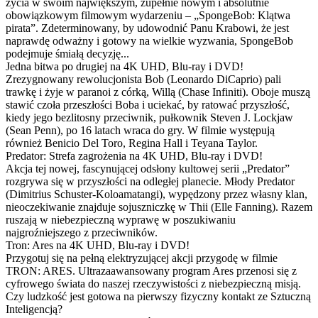
życia w swoim największym, zupełnie nowym i absolutnie
obowiązkowym filmowym wydarzeniu – „SpongeBob: Klątwa
pirata”. Zdeterminowany, by udowodnić Panu Krabowi, że jest
naprawdę odważny i gotowy na wielkie wyzwania, SpongeBob
podejmuje śmiałą decyzję...
Jedna bitwa po drugiej na 4K UHD, Blu-ray i DVD!
Zrezygnowany rewolucjonista Bob (Leonardo DiCaprio) pali
trawkę i żyje w paranoi z córką, Willą (Chase Infiniti). Oboje muszą
stawić czoła przeszłości Boba i uciekać, by ratować przyszłość,
kiedy jego bezlitosny przeciwnik, pułkownik Steven J. Lockjaw
(Sean Penn), po 16 latach wraca do gry. W filmie występują
również Benicio Del Toro, Regina Hall i Teyana Taylor.
Predator: Strefa zagrożenia na 4K UHD, Blu-ray i DVD!
Akcja tej nowej, fascynującej odsłony kultowej serii „Predator”
rozgrywa się w przyszłości na odległej planecie. Młody Predator
(Dimitrius Schuster-Koloamatangi), wypędzony przez własny klan,
nieoczekiwanie znajduje sojuszniczkę w Thii (Elle Fanning). Razem
ruszają w niebezpieczną wyprawę w poszukiwaniu
najgroźniejszego z przeciwników.
Tron: Ares na 4K UHD, Blu-ray i DVD!
Przygotuj się na pełną elektryzującej akcji przygodę w filmie
TRON: ARES. Ultrazaawansowany program Ares przenosi się z
cyfrowego świata do naszej rzeczywistości z niebezpieczną misją.
Czy ludzkość jest gotowa na pierwszy fizyczny kontakt ze Sztuczną
Inteligencją?