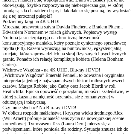
obowiązują. Szybko rozpoczyna się niebezpieczna gra, w której
bronią są siła charakteru i spryt. Jak daleko się posuną, by wydostać
się z tej mrocznej pułapki?
Podziemny krąg na 4K UHD!
Mroczna, przewrotna satyra Davida Finchera z Bradem Pittem i
Edwardem Nortonem w rolach głównych. Popisowy występ
Nortona jako cierpiącego na chroniczną bezsenność
konsumpcyjnego maniaka, który poznaje cynicznego sprzedawcę
mydła (Pitt). Razem wyruszają na buntowniczą, egzystencjalną
krucjatę, która zaprowadzi ich na skraj fizycznych i psychicznych
granic. Ponadto ich relację komplikuje kobieta (Helena Bonham
Carter).
Wichrowe Wzgórza - na 4K UHD, Blu-ray i DVD!
„Wichrowe Wzgórza” Emerald Fennell, to odważna i oryginalna
interpretacja jednej z najwspanialszych historii miłosnych wszech
czasów. Margot Robbie jako Cathy oraz Jacob Elordi w roli
Heathcliffa. Epicka opowieść o pożądaniu, miłości i szaleństwie, w
której zakazana namiętność przeradza się z romantycznej w
odurzającą i toksyczną.
Czy mnie słychac? Na Blu-ray i DVD!
W obliczu rozpadu małżeństwa i kryzysu wieku średniego Alex
(Will Arnett) próbuje odnaleźć sens życia na nowojorskiej scenie
komediowej. Tymczasem Tess (Laura Dern) mierzy się z
poświęceniami, które poniosła dla rodziny. Sytuacja zmusza ich do