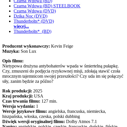
Czarna Wdowa (BD)
Czarna Wdowa (BD) STEELBOOK
Czarna Wdowa (DVD)
Dzika Noc (DVD)
Thunderbolts* (DVD)
więcej...
Thunderbolts* (BD)
Producent wykonawczy:
Kevin Feige
Muzyka:
Son Lux
Opis filmu:
Nietypowa drużyna antybohaterów wpada w śmiertelną pułapkę.
Czy, zmuszeni do podjęcia ryzykownej misji, zdołają stawić czoła
mrocznym tajemnicom swojej przeszłości? Czy uda im się połączyć
siły, zanim będzie za późno?
Rok produkcji:
2025
Kraj produkcji:
USA
Czas trwania filmu:
127 min.
Wersja wydania:
1
Wersje językowe filmu:
angielska, francuska, niemiecka,
hiszpańska, włoska, czeska, polski dubbing
Dźwięk wersji oryginalnej filmu:
Dolby Atmos 7.1
Napisy:
angielskie, polskie, czeskie, francuskie, duńskie, fińskie,