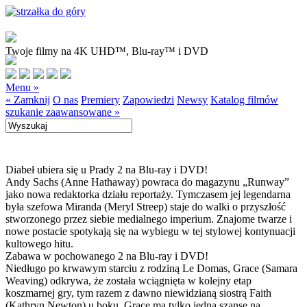
Twoje filmy na 4K UHD™, Blu-ray™ i DVD
Menu »
« Zamknij
O nas
Premiery
Zapowiedzi
Newsy
Katalog filmów
szukanie zaawansowane »
Diabeł ubiera się u Prady 2 na Blu-ray i DVD!
Andy Sachs (Anne Hathaway) powraca do magazynu „Runway”
jako nowa redaktorka działu reportaży. Tymczasem jej legendarna
była szefowa Miranda (Meryl Streep) staje do walki o przyszłość
stworzonego przez siebie medialnego imperium. Znajome twarze i
nowe postacie spotykają się na wybiegu w tej stylowej kontynuacji
kultowego hitu.
Zabawa w pochowanego 2 na Blu-ray i DVD!
Niedługo po krwawym starciu z rodziną Le Domas, Grace (Samara
Weaving) odkrywa, że została wciągnięta w kolejny etap
koszmarnej gry, tym razem z dawno niewidzianą siostrą Faith
(Kathryn Newton) u boku. Grace ma tylko jedną szansę na