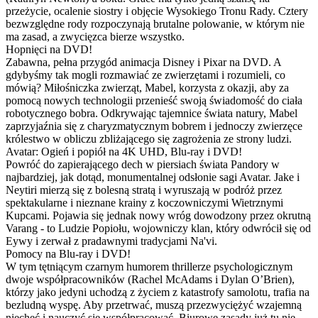
przeżycie, ocalenie siostry i objęcie Wysokiego Tronu Rady. Cztery
bezwzględne rody rozpoczynają brutalne polowanie, w którym nie
ma zasad, a zwycięzca bierze wszystko.
Hopnięci na DVD!
Zabawna, pełna przygód animacja Disney i Pixar na DVD. A
gdybyśmy tak mogli rozmawiać ze zwierzętami i rozumieli, co
mówią? Miłośniczka zwierząt, Mabel, korzysta z okazji, aby za
pomocą nowych technologii przenieść swoją świadomość do ciała
robotycznego bobra. Odkrywając tajemnice świata natury, Mabel
zaprzyjaźnia się z charyzmatycznym bobrem i jednoczy zwierzęce
królestwo w obliczu zbliżającego się zagrożenia ze strony ludzi.
Avatar: Ogień i popiół na 4K UHD, Blu-ray i DVD!
Powróć do zapierającego dech w piersiach świata Pandory w
najbardziej, jak dotąd, monumentalnej odsłonie sagi Avatar. Jake i
Neytiri mierzą się z bolesną stratą i wyruszają w podróż przez
spektakularne i nieznane krainy z koczowniczymi Wietrznymi
Kupcami. Pojawia się jednak nowy wróg dowodzony przez okrutną
Varang - to Ludzie Popiołu, wojowniczy klan, który odwrócił się od
Eywy i zerwał z pradawnymi tradycjami Na'vi.
Pomocy na Blu-ray i DVD!
W tym tętniącym czarnym humorem thrillerze psychologicznym
dwoje współpracowników (Rachel McAdams i Dylan O’Brien),
którzy jako jedyni uchodzą z życiem z katastrofy samolotu, trafia na
bezludną wyspę. Aby przetrwać, muszą przezwyciężyć wzajemną
niechęć i nauczyć się współpracować. Biurowe zasady już tu nie