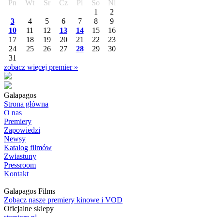
Pn
Wt
Śr
Cz
Pi
So
Ni
1
2
3
4
5
6
7
8
9
10
11
12
13
14
15
16
17
18
19
20
21
22
23
24
25
26
27
28
29
30
31
zobacz więcej premier »
Galapagos
Strona główna
O nas
Premiery
Zapowiedzi
Newsy
Katalog filmów
Zwiastuny
Pressroom
Kontakt
Galapagos Films
Zobacz nasze premiery kinowe i VOD
Oficjalne sklepy