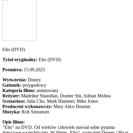
Elio (DVD)
Tytuł oryginalny:
Elio (DVD)
Premiera:
15.09.2025
Wytwórnia:
Disney
Gatunek:
przygodowy
Kategoria filmu:
animowany
Reżyser:
Madeline Sharafian, Domee Shi, Adrian Molina
Scenariusz:
Julia Cho
, Mark Hammer
, Mike Jones
Producent wykonawczy:
Mary Alice Drumm
Muzyka:
Rob Simonsen
Opis filmu:
"Elio" na DVD. Od wieków człowiek stawiał sobie pytania
dotyczące wszechświata. W filmie „Elio”, wytwórni Disney i Pixar,