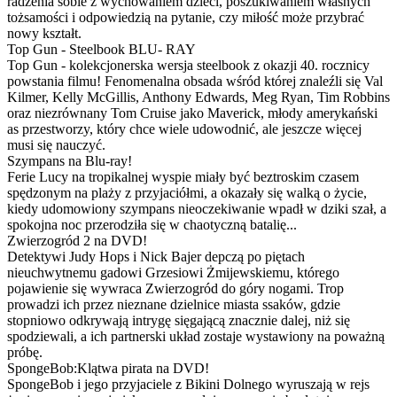
radzenia sobie z wychowaniem dzieci, poszukiwaniem własnych
tożsamości i odpowiedzią na pytanie, czy miłość może przybrać
nowy kształt.
Top Gun - Steelbook BLU- RAY
Top Gun - kolekcjonerska wersja steelbook z okazji 40. rocznicy
powstania filmu! Fenomenalna obsada wśród której znaleźli się Val
Kilmer, Kelly McGillis, Anthony Edwards, Meg Ryan, Tim Robbins
oraz niezrównany Tom Cruise jako Maverick, młody amerykański
as przestworzy, który chce wiele udowodnić, ale jeszcze więcej
musi się nauczyć.
Szympans na Blu-ray!
Ferie Lucy na tropikalnej wyspie miały być beztroskim czasem
spędzonym na plaży z przyjaciółmi, a okazały się walką o życie,
kiedy udomowiony szympans nieoczekiwanie wpadł w dziki szał, a
spokojna noc przerodziła się w chaotyczną batalię...
Zwierzogród 2 na DVD!
Detektywi Judy Hops i Nick Bajer depczą po piętach
nieuchwytnemu gadowi Grzesiowi Żmijewskiemu, którego
pojawienie się wywraca Zwierzogród do góry nogami. Trop
prowadzi ich przez nieznane dzielnice miasta ssaków, gdzie
stopniowo odkrywają intrygę sięgającą znacznie dalej, niż się
spodziewali, a ich partnerski układ zostaje wystawiony na poważną
próbę.
SpongeBob:Klątwa pirata na DVD!
SpongeBob i jego przyjaciele z Bikini Dolnego wyruszają w rejs