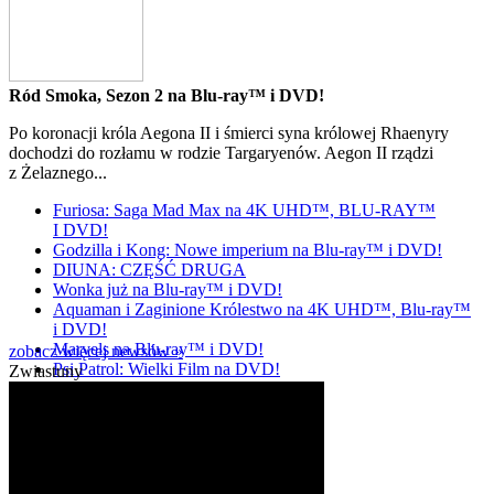
Ród Smoka, Sezon 2 na Blu-ray™ i DVD!
Po koronacji króla Aegona II i śmierci syna królowej Rhaenyry
dochodzi do rozłamu w rodzie Targaryenów. Aegon II rządzi
z Żelaznego...
Furiosa: Saga Mad Max na 4K UHD™, BLU-RAY™
I DVD!
Godzilla i Kong: Nowe imperium na Blu-ray™ i DVD!
DIUNA: CZĘŚĆ DRUGA
Wonka już na Blu-ray™ i DVD!
Aquaman i Zaginione Królestwo na 4K UHD™, Blu-ray™
i DVD!
Marvels na Blu-ray™ i DVD!
zobacz więcej newsów »
Psi Patrol: Wielki Film na DVD!
Zwiastuny