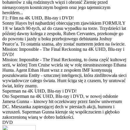
bohaterów z siłą rodzinnych więzi i obronić Ziemię przed
nienasyconym kosmicznym bogiem oraz jego tajemniczym
heroldem...
F1: Film na 4K UHD, Blu-ray i DVD!
Sonny Hayes był najbardziej obiecującym zjawiskiem FORMUŁY
1® w latach 90-tych, aż do czasu wypadku na torze. Trzydzieści lat
później dawny kolega z zespołu, Ruben Cervantes, przekonuje go
do powrotu i jazdy u boku przebojowego debiutanta Joshuy
Pearce’a. To ostatnia szansa, aby zostać numerem jeden na świecie.
Mission: Impossible - The Final Reckoning na 4K UHD, Blu-ray i
DVD!
Mission: Impossible - The Final Reckoning, to ósma część kultowej
serii, w której Tom Cruise wciela się w rolę nieustraszonego Ethana
Hunta. Agent Ethan Hunt wraz z zespołem IMF kontynuują
poszukiwania Entity - sztucznej inteligencji, która zinfiltrowała sieci
wywiadowcze całego świata. Hunt ściga się z czasem, by uratować
świat, który znamy.
Superman na 4K UHD, Blu-ray i DVD!
Oto Superman na 4K UHD, Blu-ray i DVD, w nowej odsłonie
Jamesa Gunna – kinowy hit oczekiwany przez fanów uniwersum
DC. Mieszanka zapierającej dech w piersiach akcji, humoru i
wzruszeń. Superman Gunna kieruje się współczuciem i głęboko
zakorzenioną wiarą w dobro ludzkości.
DVD