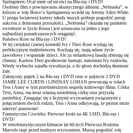
Springsteen: Ocal mnie od nicości na Blu-ray i DVD!
Osobisty film o powstawaniu akustycznego albumu „Nebraska”, w
którym w rolę Bruce’a Springsteena wcielił się Jeremy Allen White.
U progu światowej kariery młody muzyk próbuje pogodzić presję
sukcesu z demonami przeszłości. „Nebraska” okazała się punktem
zwrotnym w życiu Bossa i jest uznawana za jedno z jego
najbardziej ponadczasowych osiągnięć.
Państwo Rose na Blu-ray i DVD!
W tej cierpkiej czarnej komedii Ivy i Theo Rose wydają się
perfekcyjnym małżeństwem. Kochają się, mają udane życie
zawodowe i wspaniałe dzieci. Ale za sielankową fasadą zbierają się
chmury. Kariera Theo gwałtownie hamuje, natomiast Ivy rozkwita.
Wtedy wybucha zajadła rywalizacja, a do głosu dochodzą tłumione
żale.
Zakręcony piątek 2 na Blu-ray i DVD oraz w pakiecie 2 DVD
JAMIE LEE CURTIS i LINDSAY LOHAN powracają w rolach
Tess i Anny w tym prześmiesznym sequelu kultowego filmu. Córka
Tess, Anna, ma teraz własną nastoletnią córkę oraz przyszłą
pasierbicę. Zmagając się z licznymi wyzwaniami związanymi z
połączeniem dwóch rodzin, Tess i Anna odkrywają, że piorun może
uderzyć ponownie!
Fantastyczna Czwórka: Pierwsze kroki na 4K UHD, Blu-ray i
DVD!
W retrofuturystycznym klimacie lat 60-tych Pierwsza Rodzina
Marvela staje przed trudnym wyzwaniem. Muszą pogodzić rolę