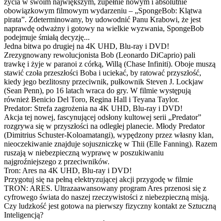
życia w swoim największym, zupełnie nowym i absolutnie
obowiązkowym filmowym wydarzeniu – „SpongeBob: Klątwa
pirata”. Zdeterminowany, by udowodnić Panu Krabowi, że jest
naprawdę odważny i gotowy na wielkie wyzwania, SpongeBob
podejmuje śmiałą decyzję...
Jedna bitwa po drugiej na 4K UHD, Blu-ray i DVD!
Zrezygnowany rewolucjonista Bob (Leonardo DiCaprio) pali
trawkę i żyje w paranoi z córką, Willą (Chase Infiniti). Oboje muszą
stawić czoła przeszłości Boba i uciekać, by ratować przyszłość,
kiedy jego bezlitosny przeciwnik, pułkownik Steven J. Lockjaw
(Sean Penn), po 16 latach wraca do gry. W filmie występują
również Benicio Del Toro, Regina Hall i Teyana Taylor.
Predator: Strefa zagrożenia na 4K UHD, Blu-ray i DVD!
Akcja tej nowej, fascynującej odsłony kultowej serii „Predator”
rozgrywa się w przyszłości na odległej planecie. Młody Predator
(Dimitrius Schuster-Koloamatangi), wypędzony przez własny klan,
nieoczekiwanie znajduje sojuszniczkę w Thii (Elle Fanning). Razem
ruszają w niebezpieczną wyprawę w poszukiwaniu
najgroźniejszego z przeciwników.
Tron: Ares na 4K UHD, Blu-ray i DVD!
Przygotuj się na pełną elektryzującej akcji przygodę w filmie
TRON: ARES. Ultrazaawansowany program Ares przenosi się z
cyfrowego świata do naszej rzeczywistości z niebezpieczną misją.
Czy ludzkość jest gotowa na pierwszy fizyczny kontakt ze Sztuczną
Inteligencją?