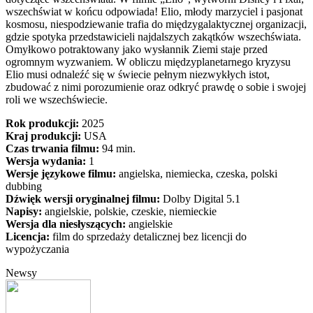
wszechświat w końcu odpowiada! Elio, młody marzyciel i pasjonat
kosmosu, niespodziewanie trafia do międzygalaktycznej organizacji,
gdzie spotyka przedstawicieli najdalszych zakątków wszechświata.
Omyłkowo potraktowany jako wysłannik Ziemi staje przed
ogromnym wyzwaniem. W obliczu międzyplanetarnego kryzysu
Elio musi odnaleźć się w świecie pełnym niezwykłych istot,
zbudować z nimi porozumienie oraz odkryć prawdę o sobie i swojej
roli we wszechświecie.
Rok produkcji:
2025
Kraj produkcji:
USA
Czas trwania filmu:
94 min.
Wersja wydania:
1
Wersje językowe filmu:
angielska, niemiecka, czeska, polski
dubbing
Dźwięk wersji oryginalnej filmu:
Dolby Digital 5.1
Napisy:
angielskie, polskie, czeskie, niemieckie
Wersja dla niesłyszących:
angielskie
Licencja:
film do sprzedaży detalicznej bez licencji do
wypożyczania
Newsy