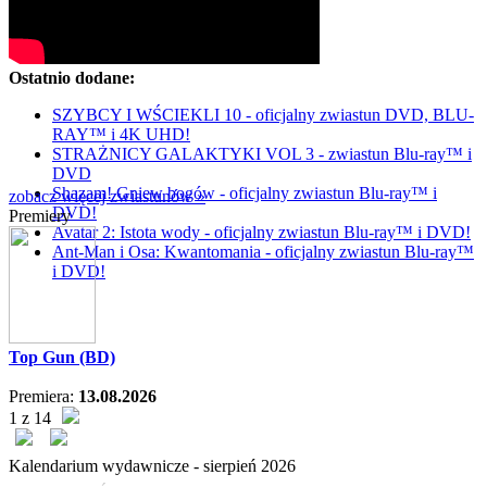
Ostatnio dodane:
SZYBCY I WŚCIEKLI 10 - oficjalny zwiastun DVD, BLU-
RAY™ i 4K UHD!
STRAŻNICY GALAKTYKI VOL 3 - zwiastun Blu-ray™ i
DVD
Shazam! Gniew bogów - oficjalny zwiastun Blu-ray™ i
zobacz więcej zwiastunów »
DVD!
Premiery
Avatar 2: Istota wody - oficjalny zwiastun Blu-ray™ i DVD!
Ant-Man i Osa: Kwantomania - oficjalny zwiastun Blu-ray™
i DVD!
Top Gun (BD)
Premiera:
13.08.2026
1 z 14
Kalendarium wydawnicze -
sierpień
2026