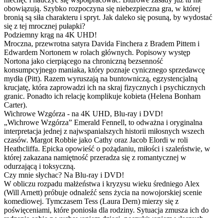
obowiązują. Szybko rozpoczyna się niebezpieczna gra, w której
bronią są siła charakteru i spryt. Jak daleko się posuną, by wydostać
się z tej mrocznej pułapki?
Podziemny krąg na 4K UHD!
Mroczna, przewrotna satyra Davida Finchera z Bradem Pittem i
Edwardem Nortonem w rolach głównych. Popisowy występ
Nortona jako cierpiącego na chroniczną bezsenność
konsumpcyjnego maniaka, który poznaje cynicznego sprzedawcę
mydła (Pitt). Razem wyruszają na buntowniczą, egzystencjalną
krucjatę, która zaprowadzi ich na skraj fizycznych i psychicznych
granic. Ponadto ich relację komplikuje kobieta (Helena Bonham
Carter).
Wichrowe Wzgórza - na 4K UHD, Blu-ray i DVD!
„Wichrowe Wzgórza” Emerald Fennell, to odważna i oryginalna
interpretacja jednej z najwspanialszych historii miłosnych wszech
czasów. Margot Robbie jako Cathy oraz Jacob Elordi w roli
Heathcliffa. Epicka opowieść o pożądaniu, miłości i szaleństwie, w
której zakazana namiętność przeradza się z romantycznej w
odurzającą i toksyczną.
Czy mnie słychac? Na Blu-ray i DVD!
W obliczu rozpadu małżeństwa i kryzysu wieku średniego Alex
(Will Arnett) próbuje odnaleźć sens życia na nowojorskiej scenie
komediowej. Tymczasem Tess (Laura Dern) mierzy się z
poświęceniami, które poniosła dla rodziny. Sytuacja zmusza ich do