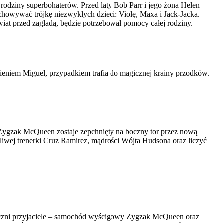
rodziny superbohaterów. Przed laty Bob Parr i jego żona Helen
chowywać trójkę niezwykłych dzieci: Violę, Maxa i Jack-Jacka.
wiat przed zagładą, będzie potrzebował pomocy całej rodziny.
ieniem Miguel, przypadkiem trafia do magicznej krainy przodków.
Zygzak McQueen zostaje zepchnięty na boczny tor przez nową
iwej trenerki Cruz Ramirez, mądrości Wójta Hudsona oraz liczyć
ozłączni przyjaciele – samochód wyścigowy Zygzak McQueen oraz