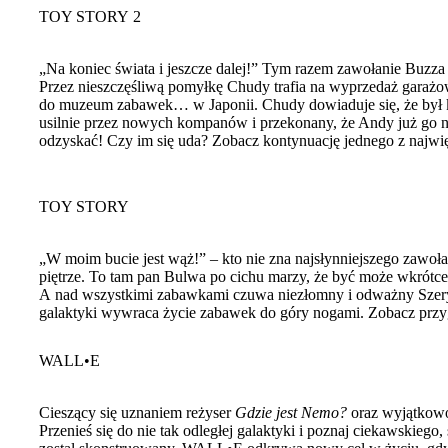
TOY STORY 2
„Na koniec świata i jeszcze dalej!” Tym razem zawołanie Buzza
Przez nieszczęśliwą pomyłkę Chudy trafia na wyprzedaż garażow
do muzeum zabawek… w Japonii. Chudy dowiaduje się, że był k
usilnie przez nowych kompanów i przekonany, że Andy już go ni
odzyskać! Czy im się uda? Zobacz kontynuację jednego z najwię
TOY STORY
„W moim bucie jest wąż!” – kto nie zna najsłynniejszego zawoł
piętrze. To tam pan Bulwa po cichu marzy, że być może wkrótc
A nad wszystkimi zabawkami czuwa niezłomny i odważny Szeryf
galaktyki wywraca życie zabawek do góry nogami. Zobacz przygod
WALL•E
Cieszący się uznaniem reżyser
Gdzie jest Nemo?
oraz wyjątkowo
Przenieś się do nie tak odległej galaktyki i poznaj ciekawski