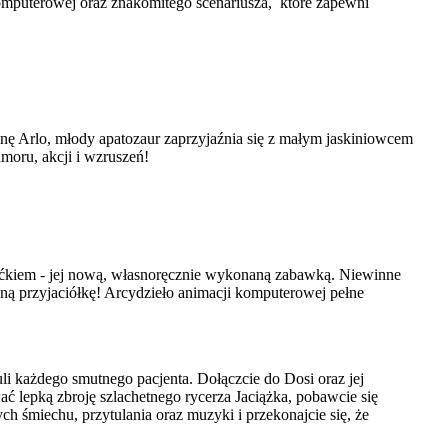
omputerowej oraz znakomitego scenariusza, które zapewni
nę Arlo, młody apatozaur zaprzyjaźnia się z małym jaskiniowcem
moru, akcji i wzruszeń!
ućkiem - jej nową, własnoręcznie wykonaną zabawką. Niewinne
ną przyjaciółkę! Arcydzieło animacji komputerowej pełne
i każdego smutnego pacjenta. Dołączcie do Dosi oraz jej
ć lepką zbroję szlachetnego rycerza Jaciążka, pobawcie się
h śmiechu, przytulania oraz muzyki i przekonajcie się, że