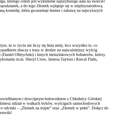
u, którego celem jest wyłonienie najszybszego auta na świecie!
niespodzianek, a do tego Złomek wplątuje się w międzynarodową
aną komedię, która gwarantuje humor i zabawę na najwyższych
 że w życiu nie liczy się linia mety, lecz wszystko to, co
padkiem zbacza z trasy w drodze na najważniejszy wyścig
a (Daniel Olbrychski) i innych nietuzinkowych bohaterów, którzy
konaniu m.in. Sheryl Crow, Jamesa Taylora i Rascal Flatts,
, uwielbianym i dowcipnym holownikiem z Chłodnicy Górskiej
m weźmiesz udział w walkach byków, wyścigach samochodowych
e odcinki – „Złomek na tropie” oraz „Złomek w pełni”. Dołącz do
 prawda!