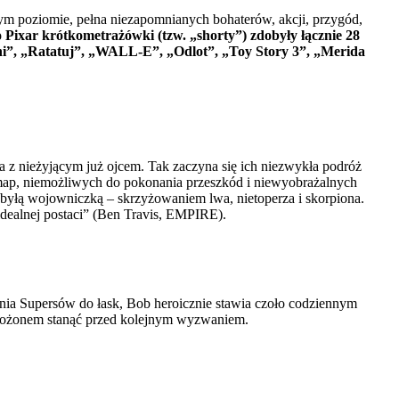
zym poziomie, pełna niezapomnianych bohaterów, akcji, przygód,
Pixar krótkometrażówki (tzw. „shorty”) zdobyły łącznie 28
i”, „Ratatuj”, „WALL-E”, „Odlot”, „Toy Story 3”, „Merida
ia z nieżyjącym już ojcem. Tak zaczyna się ich niezwykła podróż
map, niemożliwych do pokonania przeszkód i niewyobrażalnych
byłą wojowniczką – skrzyżowaniem lwa, nietoperza i skorpiona.
idealnej postaci” (Ben Travis, EMPIRE).
ia Supersów do łask, Bob heroicznie stawia czoło codziennym
Mrożonem stanąć przed kolejnym wyzwaniem.