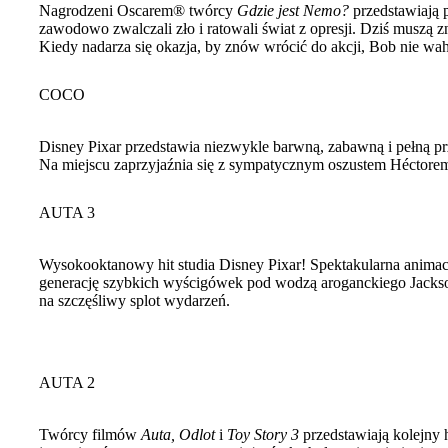
Nagrodzeni Oscarem® twórcy
Gdzie jest Nemo?
przedstawiają 
zawodowo zwalczali zło i ratowali świat z opresji. Dziś muszą
Kiedy nadarza się okazja, by znów wrócić do akcji, Bob nie wah
COCO
Disney Pixar przedstawia niezwykle barwną, zabawną i pełną pr
Na miejscu zaprzyjaźnia się z sympatycznym oszustem Héctorem,
AUTA 3
Wysokooktanowy hit studia Disney Pixar! Spektakularna anima
generację szybkich wyścigówek pod wodzą aroganckiego Jackson
na szczęśliwy splot wydarzeń.
AUTA 2
Twórcy filmów
Auta, Odlot
i
Toy Story 3
przedstawiają kolejny 