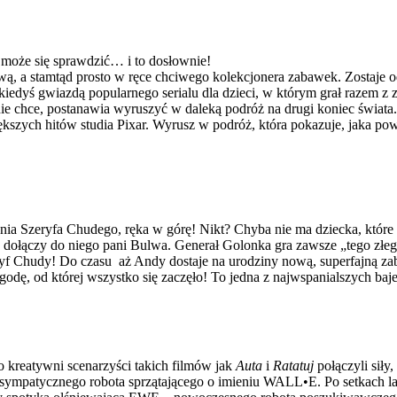
 może się sprawdzić… i to dosłownie!
ą, a stamtąd prosto w ręce chciwego kolekcjonera zabawek. Zostaje o
iedyś gwiazdą popularnego serialu dla dzieci, w którym grał razem 
e chce, postanawia wyruszyć w daleką podróż na drugi koniec świata. 
kszych hitów studia Pixar. Wyrusz w podróż, która pokazuje, jaka po
ania Szeryfa Chudego, ręka w górę! Nikt? Chyba nie ma dziecka, które
e dołączy do niego pani Bulwa. Generał Golonka gra zawsze „tego złe
 Chudy! Do czasu aż Andy dostaje na urodziny nową, superfajną zab
ę, od której wszystko się zaczęło! To jedna z najwspanialszych bajek
 kreatywni scenarzyści takich filmów jak
Auta
i
Ratatuj
połączyli sił
ego, sympatycznego robota sprzątającego o imieniu WALL•E. Po setkach