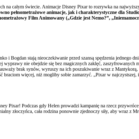
łych na całym świecie. Animacje Disney Pixar to rozrywka na najwyżs
no pełnometrażowe animacje, jak i charakterystyczne dla Studio 
łnometrażowy Film Animowany („Gdzie jest Nemo?”, „Iniemamocn
Janko i Bogdan stają nieoczekiwanie przed szansą spędzenia jednego dn
ej wyprawy nie obejdzie się bez magicznych zaklęć, zaszyfrowanych 
zauważy brak synów, wyruszy na ich poszukiwanie wraz z Mantykorą, 
 braciom więcej, niż mogliby sobie zamarzyć. „Pixar w najczystszej, 
y Pixar! Podczas gdy Helen prowadzi kampanię na rzecz przywrócen
alny złoczyńca, cała rodzina ponownie zjednoczy siły, aby wraz z 