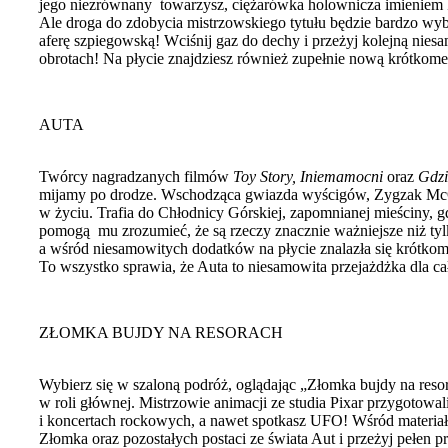
jego niezrównany towarzysz, ciężarówka holownicza imieniem Zł
Ale droga do zdobycia mistrzowskiego tytułu będzie bardzo wyb
aferę szpiegowską! Wciśnij gaz do dechy i przeżyj kolejną nie
obrotach! Na płycie znajdziesz również zupełnie nową krótko
AUTA
Twórcy nagradzanych filmów
Toy Story, Iniemamocni
oraz
Gdzi
mijamy po drodze. Wschodząca gwiazda wyścigów, Zygzak McQue
w życiu. Trafia do Chłodnicy Górskiej, zapomnianej mieściny, g
pomogą mu zrozumieć, że są rzeczy znacznie ważniejsze niż tylk
a wśród niesamowitych dodatków na płycie znalazła się krótko
To wszystko sprawia, że Auta to niesamowita przejażdżka dla cał
ZŁOMKA BUJDY NA RESORACH
Wybierz się w szaloną podróż, oglądając „Złomka bujdy na re
w roli głównej. Mistrzowie animacji ze studia Pixar przygoto
i koncertach rockowych, a nawet spotkasz UFO! Wśród materiał
Złomka oraz pozostałych postaci ze świata Aut i przeżyj pełen pr