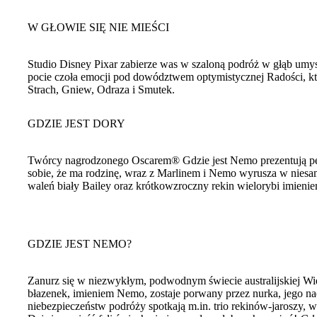
W GŁOWIE SIĘ NIE MIEŚCI
Studio Disney Pixar zabierze was w szaloną podróż w głąb umys
pocie czoła emocji pod dowództwem optymistycznej Radości, któ
Strach, Gniew, Odraza i Smutek.
GDZIE JEST DORY
Twórcy nagrodzonego Oscarem® Gdzie jest Nemo prezentują peł
sobie, że ma rodzinę, wraz z Marlinem i Nemo wyrusza w niesam
waleń biały Bailey oraz krótkowzroczny rekin wielorybi imieni
GDZIE JEST NEMO?
Zanurz się w niezwykłym, podwodnym świecie australijskiej W
błazenek, imieniem Nemo, zostaje porwany przez nurka, jego nad
niebezpieczeństw podróży spotkają m.in. trio rekinów-jaroszy,