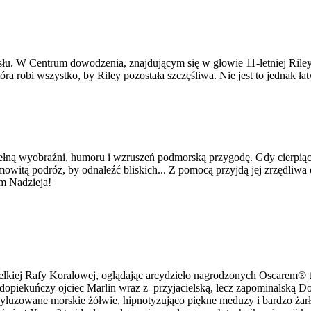
łu. W Centrum dowodzenia, znajdującym się w głowie 11-letniej Riley
ra robi wszystko, by Riley pozostała szczęśliwa. Nie jest to jednak
ną wyobraźni, humoru i wzruszeń podmorską przygodę. Gdy cierpiąca
owitą podróż, by odnaleźć bliskich... Z pomocą przyjdą jej zrzędliw
em Nadzieja!
ielkiej Rafy Koralowej, oglądając arcydzieło nagrodzonych Oscarem
opiekuńczy ojciec Marlin wraz z przyjacielską, lecz zapominalską Dor
 wyluzowane morskie żółwie, hipnotyzująco piękne meduzy i bardzo ża