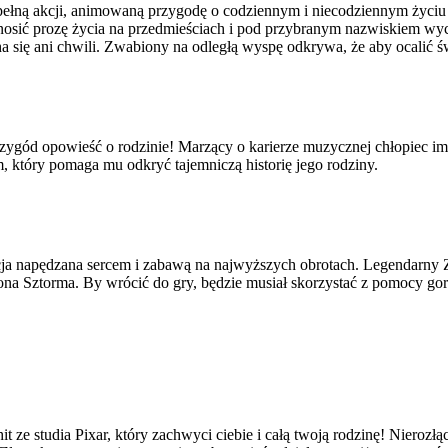
pełną akcji, animowaną przygodę o codziennym i niecodziennym życiu 
 znosić prozę życia na przedmieściach i pod przybranym nazwiskiem wy
a się ani chwili. Zwabiony na odległą wyspę odkrywa, że aby ocalić ś
zygód opowieść o rodzinie! Marzący o karierze muzycznej chłopiec im
 który pomaga mu odkryć tajemniczą historię jego rodziny.
cja napędzana sercem i zabawą na najwyższych obrotach. Legendarny 
a Sztorma. By wrócić do gry, będzie musiał skorzystać z pomocy gorl
hit ze studia Pixar, który zachwyci ciebie i całą twoją rodzinę! Nier