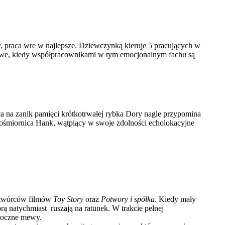
, praca wre w najlepsze. Dziewczynką kieruje 5 pracujących w
 łatwe, kiedy współpracownikami w tym emocjonalnym fachu są
 na zanik pamięci krótkotrwałej rybka Dory nagle przypomina
a ośmiornica Hank, wątpiący w swoje zdolności echolokacyjne
® twórców filmów
Toy Story
oraz
Potwory i spółka
. Kiedy mały
ą natychmiast ruszają na ratunek. W trakcie pełnej
rłoczne mewy.