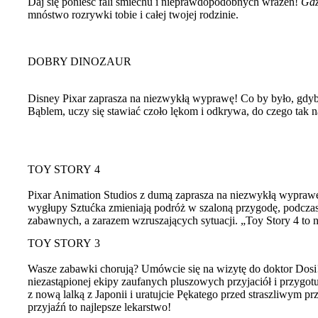
Daj się ponieść fali śmiechu i nieprawdopodobnych wrażeń!
Gdz
mnóstwo rozrywki tobie i całej twojej rodzinie.
DOBRY DINOZAUR
Disney Pixar zaprasza na niezwykłą wyprawę! Co by było, gdyby
Bąblem, uczy się stawiać czoło lękom i odkrywa, do czego tak na
TOY STORY 4
Pixar Animation Studios z dumą zaprasza na niezwykłą wyprawę
wygłupy Sztućka zmieniają podróż w szaloną przygodę, podczas 
zabawnych, a zarazem wzruszających sytuacji. „Toy Story 4 to n
TOY STORY 3
Wasze zabawki chorują? Umówcie się na wizytę do doktor Dosi! 
niezastąpionej ekipy zaufanych pluszowych przyjaciół i przygo
z nową lalką z Japonii i uratujcie Pękatego przed straszliwym p
przyjaźń to najlepsze lekarstwo!