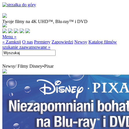
Twoje filmy na 4K UHD™, Blu-ray™ i DVD
Menu »
« Zamknij
O nas
Premiery
Zapowiedzi
Newsy
Katalog filmów
szukanie zaawansowane »
Newsy
/ Filmy Disney•Pixar