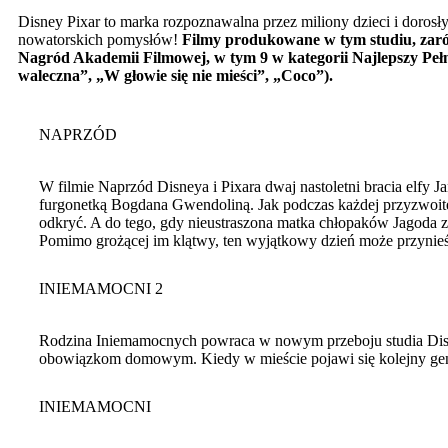
Disney Pixar to marka rozpoznawalna przez miliony dzieci i doros
nowatorskich pomysłów!
Filmy produkowane w tym studiu, zarów
Nagród Akademii Filmowej, w tym 9 w kategorii Najlepszy Pe
waleczna”, „W głowie się nie mieści”, „Coco”).
NAPRZÓD
W filmie Naprzód Disneya i Pixara dwaj nastoletni bracia elfy 
furgonetką Bogdana Gwendoliną. Jak podczas każdej przyzwoit
odkryć. A do tego, gdy nieustraszona matka chłopaków Jagoda 
Pomimo grożącej im klątwy, ten wyjątkowy dzień może przynieść
INIEMAMOCNI 2
Rodzina Iniemamocnych powraca w nowym przeboju studia Disne
obowiązkom domowym. Kiedy w mieście pojawi się kolejny geni
INIEMAMOCNI