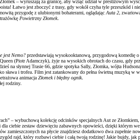
omek – wyruszają za granicę, aby wziąć udział w prestiżowym wyścig
oista! Łatwo jest zboczyć z trasy, gdy wokół czyha tyle przeszkód i 
samowitą przygodę z ulubionymi bohaterami, oglądając
Auta 2
, zwariow
metrażówkę
Powietrzny Złomek
.
e jest Nemo?
przedstawiają wysokooktanową, przygodową komedię o tym,
en (Piotr Adamczyk), żyje na wysokich obrotach do czasu, gdy przy
dzieś na słynnej Trasie 66, gdzie spotyka Sally, Złomka, wójta Hudson
o sława i trofea. Film jest zatankowany do pełna świetną muzyką w wy
metrażowa animacja
Złomek i błędny ognik
.
ej rodziny.
sorach” – wybuchową kolekcję odcinków specjalnych Aut ze Złomkiem
wali dla ciebie zestaw dziewięciu zabawnych opowieści, dzięki który
ów zamieszczonych na płycie znajdziesz dodatkowo dwa zupełnie now
zygód rajd, który rozbawi ciebie i całą twoją rodzinę! Jakie bujdy, jak