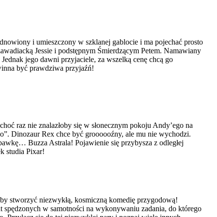
dnowiony i umieszczony w szklanej gablocie i ma pojechać prosto
z zawadiacką Jessie i podstępnym Śmierdzącym Petem. Namawiany
Jednak jego dawni przyjaciele, za wszelką cenę chcą go
winna być prawdziwa przyjaźń!
 choć raz nie znalazłoby się w słonecznym pokoju Andy’ego na
go”. Dinozaur Rex chce być groooooźny, ale mu nie wychodzi.
awkę… Buzza Astrala! Pojawienie się przybysza z odległej
 studia Pixar!
y, by stworzyć niezwykłą, kosmiczną komedię przygodową!
 lat spędzonych w samotności na wykonywaniu zadania, do którego