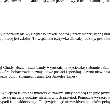
ie jest Nemo?
to idealne połączenie przełomowych technik animacji k
 dinozaury nie wyginęły? W trakcie podróży przez nieprzystępną krai
prawdę jest zdolny. To wspaniała rozrywka dla całej rodziny, pełna hu
! Chudy, Buzz i reszta bandy wyruszają na wycieczkę z Bonnie i Szt
której bohaterowie poznają nowe postaci i spotykają dawno niewidzia
iezły odlot” (Kenneth Turan, Los Angeles Times).
Najlepsza lekarka w miasteczku zawsze służy pomocą i chętnie przytul
tujcie się na dwie godziny niesamowitych przygód. Pomóżcie wyszorowa
rzypadkiem nakłóciotozy! Obejrzyjcie pięć niezwykłych odcinków pełnyc