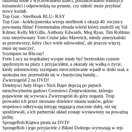
radzenia sobie z wychowaniem dzieci, poszukiwaniem własnych
tożsamości i odpowiedzią na pytanie, czy miłość może przybrać
nowy kształt.
Top Gun - Steelbook BLU- RAY
Top Gun - kolekcjonerska wersja steelbook z okazji 40. rocznicy
powstania filmu! Fenomenalna obsada wśród której znaleźli się Val
Kilmer, Kelly McGillis, Anthony Edwards, Meg Ryan, Tim Robbins
oraz niezrównany Tom Cruise jako Maverick, młody amerykański
as przestworzy, który chce wiele udowodnić, ale jeszcze więcej
musi się nauczyć.
Szympans na Blu-ray!
Ferie Lucy na tropikalnej wyspie miały być beztroskim czasem
spędzonym na plaży z przyjaciółmi, a okazały się walką o życie,
kiedy udomowiony szympans nieoczekiwanie wpadł w dziki szał, a
spokojna noc przerodziła się w chaotyczną batalię...
Zwierzogród 2 na DVD!
Detektywi Judy Hops i Nick Bajer depczą po piętach
nieuchwytnemu gadowi Grzesiowi Żmijewskiemu, którego
pojawienie się wywraca Zwierzogród do góry nogami. Trop
prowadzi ich przez nieznane dzielnice miasta ssaków, gdzie
stopniowo odkrywają intrygę sięgającą znacznie dalej, niż się
spodziewali, a ich partnerski układ zostaje wystawiony na poważną
próbę.
SpongeBob:Klątwa pirata na DVD!
SpongeBob i jego przyjaciele z Bikini Dolnego wyruszają w rejs