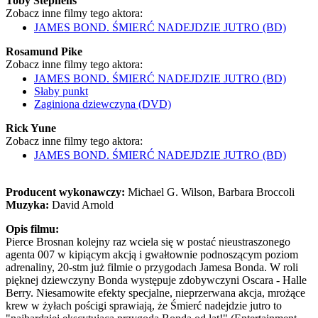
Toby Stephens
Zobacz inne filmy tego aktora:
JAMES BOND. ŚMIERĆ NADEJDZIE JUTRO (BD)
Rosamund Pike
Zobacz inne filmy tego aktora:
JAMES BOND. ŚMIERĆ NADEJDZIE JUTRO (BD)
Słaby punkt
Zaginiona dziewczyna (DVD)
Rick Yune
Zobacz inne filmy tego aktora:
JAMES BOND. ŚMIERĆ NADEJDZIE JUTRO (BD)
Producent wykonawczy:
Michael G. Wilson, Barbara Broccoli
Muzyka:
David Arnold
Opis filmu:
Pierce Brosnan kolejny raz wciela się w postać nieustraszonego
agenta 007 w kipiącym akcją i gwałtownie podnoszącym poziom
adrenaliny, 20-stm już filmie o przygodach Jamesa Bonda. W roli
pięknej dziewczyny Bonda występuje zdobywczyni Oscara - Halle
Berry. Niesamowite efekty specjalne, nieprzerwana akcja, mrożące
krew w żyłach pościgi sprawiają, że Śmierć nadejdzie jutro to