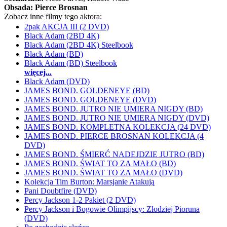
Obsada:
Pierce Brosnan
Zobacz inne filmy tego aktora:
2pak AKCJA III (2 DVD)
Black Adam (2BD 4K)
Black Adam (2BD 4K) Steelbook
Black Adam (BD)
Black Adam (BD) Steelbook
więcej...
Black Adam (DVD)
JAMES BOND. GOLDENEYE (BD)
JAMES BOND. GOLDENEYE (DVD)
JAMES BOND. JUTRO NIE UMIERA NIGDY (BD)
JAMES BOND. JUTRO NIE UMIERA NIGDY (DVD)
JAMES BOND. KOMPLETNA KOLEKCJA (24 DVD)
JAMES BOND. PIERCE BROSNAN KOLEKCJA (4
DVD)
JAMES BOND. ŚMIERĆ NADEJDZIE JUTRO (BD)
JAMES BOND. ŚWIAT TO ZA MAŁO (BD)
JAMES BOND. ŚWIAT TO ZA MAŁO (DVD)
Kolekcja Tim Burton: Marsjanie Atakują
Pani Doubtfire (DVD)
Percy Jackson 1-2 Pakiet (2 DVD)
Percy Jackson i Bogowie Olimpijscy: Złodziej Pioruna
(DVD)