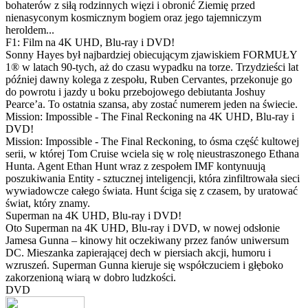
bohaterów z siłą rodzinnych więzi i obronić Ziemię przed
nienasyconym kosmicznym bogiem oraz jego tajemniczym
heroldem...
F1: Film na 4K UHD, Blu-ray i DVD!
Sonny Hayes był najbardziej obiecującym zjawiskiem FORMUŁY
1® w latach 90-tych, aż do czasu wypadku na torze. Trzydzieści lat
później dawny kolega z zespołu, Ruben Cervantes, przekonuje go
do powrotu i jazdy u boku przebojowego debiutanta Joshuy
Pearce’a. To ostatnia szansa, aby zostać numerem jeden na świecie.
Mission: Impossible - The Final Reckoning na 4K UHD, Blu-ray i
DVD!
Mission: Impossible - The Final Reckoning, to ósma część kultowej
serii, w której Tom Cruise wciela się w rolę nieustraszonego Ethana
Hunta. Agent Ethan Hunt wraz z zespołem IMF kontynuują
poszukiwania Entity - sztucznej inteligencji, która zinfiltrowała sieci
wywiadowcze całego świata. Hunt ściga się z czasem, by uratować
świat, który znamy.
Superman na 4K UHD, Blu-ray i DVD!
Oto Superman na 4K UHD, Blu-ray i DVD, w nowej odsłonie
Jamesa Gunna – kinowy hit oczekiwany przez fanów uniwersum
DC. Mieszanka zapierającej dech w piersiach akcji, humoru i
wzruszeń. Superman Gunna kieruje się współczuciem i głęboko
zakorzenioną wiarą w dobro ludzkości.
DVD