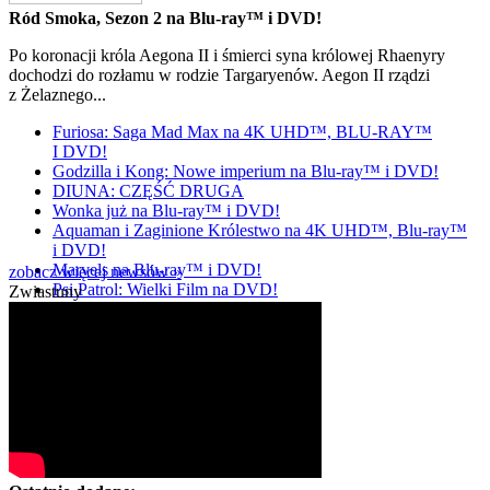
Ród Smoka, Sezon 2 na Blu-ray™ i DVD!
Po koronacji króla Aegona II i śmierci syna królowej Rhaenyry
dochodzi do rozłamu w rodzie Targaryenów. Aegon II rządzi
z Żelaznego...
Furiosa: Saga Mad Max na 4K UHD™, BLU-RAY™
I DVD!
Godzilla i Kong: Nowe imperium na Blu-ray™ i DVD!
DIUNA: CZĘŚĆ DRUGA
Wonka już na Blu-ray™ i DVD!
Aquaman i Zaginione Królestwo na 4K UHD™, Blu-ray™
i DVD!
Marvels na Blu-ray™ i DVD!
zobacz więcej newsów »
Psi Patrol: Wielki Film na DVD!
Zwiastuny