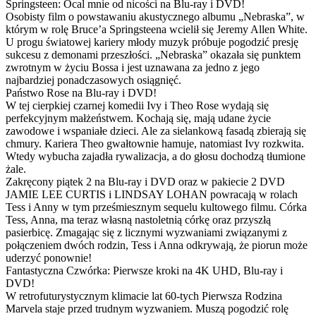
Springsteen: Ocal mnie od nicości na Blu-ray i DVD!
Osobisty film o powstawaniu akustycznego albumu „Nebraska”, w
którym w rolę Bruce’a Springsteena wcielił się Jeremy Allen White.
U progu światowej kariery młody muzyk próbuje pogodzić presję
sukcesu z demonami przeszłości. „Nebraska” okazała się punktem
zwrotnym w życiu Bossa i jest uznawana za jedno z jego
najbardziej ponadczasowych osiągnięć.
Państwo Rose na Blu-ray i DVD!
W tej cierpkiej czarnej komedii Ivy i Theo Rose wydają się
perfekcyjnym małżeństwem. Kochają się, mają udane życie
zawodowe i wspaniałe dzieci. Ale za sielankową fasadą zbierają się
chmury. Kariera Theo gwałtownie hamuje, natomiast Ivy rozkwita.
Wtedy wybucha zajadła rywalizacja, a do głosu dochodzą tłumione
żale.
Zakręcony piątek 2 na Blu-ray i DVD oraz w pakiecie 2 DVD
JAMIE LEE CURTIS i LINDSAY LOHAN powracają w rolach
Tess i Anny w tym prześmiesznym sequelu kultowego filmu. Córka
Tess, Anna, ma teraz własną nastoletnią córkę oraz przyszłą
pasierbicę. Zmagając się z licznymi wyzwaniami związanymi z
połączeniem dwóch rodzin, Tess i Anna odkrywają, że piorun może
uderzyć ponownie!
Fantastyczna Czwórka: Pierwsze kroki na 4K UHD, Blu-ray i
DVD!
W retrofuturystycznym klimacie lat 60-tych Pierwsza Rodzina
Marvela staje przed trudnym wyzwaniem. Muszą pogodzić rolę