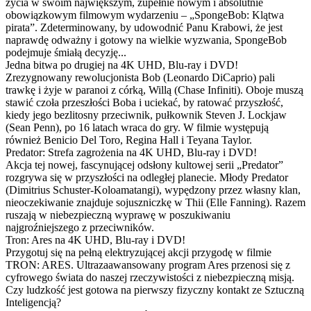
życia w swoim największym, zupełnie nowym i absolutnie
obowiązkowym filmowym wydarzeniu – „SpongeBob: Klątwa
pirata”. Zdeterminowany, by udowodnić Panu Krabowi, że jest
naprawdę odważny i gotowy na wielkie wyzwania, SpongeBob
podejmuje śmiałą decyzję...
Jedna bitwa po drugiej na 4K UHD, Blu-ray i DVD!
Zrezygnowany rewolucjonista Bob (Leonardo DiCaprio) pali
trawkę i żyje w paranoi z córką, Willą (Chase Infiniti). Oboje muszą
stawić czoła przeszłości Boba i uciekać, by ratować przyszłość,
kiedy jego bezlitosny przeciwnik, pułkownik Steven J. Lockjaw
(Sean Penn), po 16 latach wraca do gry. W filmie występują
również Benicio Del Toro, Regina Hall i Teyana Taylor.
Predator: Strefa zagrożenia na 4K UHD, Blu-ray i DVD!
Akcja tej nowej, fascynującej odsłony kultowej serii „Predator”
rozgrywa się w przyszłości na odległej planecie. Młody Predator
(Dimitrius Schuster-Koloamatangi), wypędzony przez własny klan,
nieoczekiwanie znajduje sojuszniczkę w Thii (Elle Fanning). Razem
ruszają w niebezpieczną wyprawę w poszukiwaniu
najgroźniejszego z przeciwników.
Tron: Ares na 4K UHD, Blu-ray i DVD!
Przygotuj się na pełną elektryzującej akcji przygodę w filmie
TRON: ARES. Ultrazaawansowany program Ares przenosi się z
cyfrowego świata do naszej rzeczywistości z niebezpieczną misją.
Czy ludzkość jest gotowa na pierwszy fizyczny kontakt ze Sztuczną
Inteligencją?