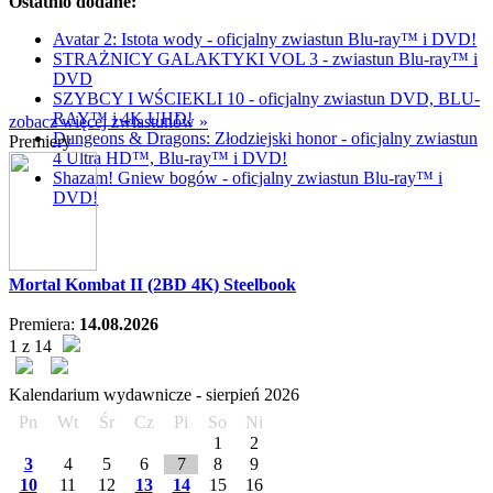
Ostatnio dodane:
Avatar 2: Istota wody - oficjalny zwiastun Blu-ray™ i DVD!
STRAŻNICY GALAKTYKI VOL 3 - zwiastun Blu-ray™ i
DVD
SZYBCY I WŚCIEKLI 10 - oficjalny zwiastun DVD, BLU-
RAY™ i 4K UHD!
zobacz więcej zwiastunów »
Dungeons & Dragons: Złodziejski honor - oficjalny zwiastun
Premiery
4 Ultra HD™, Blu-ray™ i DVD!
Shazam! Gniew bogów - oficjalny zwiastun Blu-ray™ i
DVD!
Mortal Kombat II (2BD 4K) Steelbook
Premiera:
14.08.2026
1 z 14
Kalendarium wydawnicze -
sierpień
2026
Pn
Wt
Śr
Cz
Pi
So
Ni
1
2
3
4
5
6
7
8
9
10
11
12
13
14
15
16