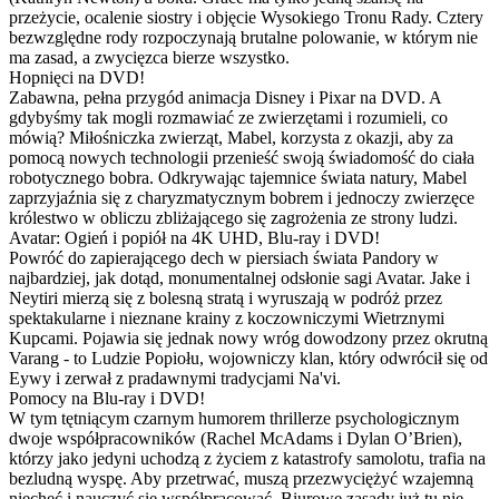
przeżycie, ocalenie siostry i objęcie Wysokiego Tronu Rady. Cztery
bezwzględne rody rozpoczynają brutalne polowanie, w którym nie
ma zasad, a zwycięzca bierze wszystko.
Hopnięci na DVD!
Zabawna, pełna przygód animacja Disney i Pixar na DVD. A
gdybyśmy tak mogli rozmawiać ze zwierzętami i rozumieli, co
mówią? Miłośniczka zwierząt, Mabel, korzysta z okazji, aby za
pomocą nowych technologii przenieść swoją świadomość do ciała
robotycznego bobra. Odkrywając tajemnice świata natury, Mabel
zaprzyjaźnia się z charyzmatycznym bobrem i jednoczy zwierzęce
królestwo w obliczu zbliżającego się zagrożenia ze strony ludzi.
Avatar: Ogień i popiół na 4K UHD, Blu-ray i DVD!
Powróć do zapierającego dech w piersiach świata Pandory w
najbardziej, jak dotąd, monumentalnej odsłonie sagi Avatar. Jake i
Neytiri mierzą się z bolesną stratą i wyruszają w podróż przez
spektakularne i nieznane krainy z koczowniczymi Wietrznymi
Kupcami. Pojawia się jednak nowy wróg dowodzony przez okrutną
Varang - to Ludzie Popiołu, wojowniczy klan, który odwrócił się od
Eywy i zerwał z pradawnymi tradycjami Na'vi.
Pomocy na Blu-ray i DVD!
W tym tętniącym czarnym humorem thrillerze psychologicznym
dwoje współpracowników (Rachel McAdams i Dylan O’Brien),
którzy jako jedyni uchodzą z życiem z katastrofy samolotu, trafia na
bezludną wyspę. Aby przetrwać, muszą przezwyciężyć wzajemną
niechęć i nauczyć się współpracować. Biurowe zasady już tu nie