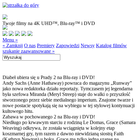
Twoje filmy na 4K UHD™, Blu-ray™ i DVD
Menu »
« Zamknij
O nas
Premiery
Zapowiedzi
Newsy
Katalog filmów
szukanie zaawansowane »
Diabeł ubiera się u Prady 2 na Blu-ray i DVD!
Andy Sachs (Anne Hathaway) powraca do magazynu „Runway”
jako nowa redaktorka działu reportaży. Tymczasem jej legendarna
była szefowa Miranda (Meryl Streep) staje do walki o przyszłość
stworzonego przez siebie medialnego imperium. Znajome twarze i
nowe postacie spotykają się na wybiegu w tej stylowej kontynuacji
kultowego hitu.
Zabawa w pochowanego 2 na Blu-ray i DVD!
Niedługo po krwawym starciu z rodziną Le Domas, Grace (Samara
Weaving) odkrywa, że została wciągnięta w kolejny etap
koszmarnej gry, tym razem z dawno niewidzianą siostrą Faith
(Kathryn Newton) u boku. Grace ma tylko jedną szansę na