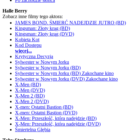
Po zachodzie słońca
Halle Berry
Zobacz inne filmy tego aktora:
JAMES BOND. ŚMIERĆ NADEJDZIE JUTRO (BD)
Kingsman: Złoty krąg (BD)
Kingsman: Złoty krąg (DVD)
Kobieta Kot
Kod Dostępu
więcej...
Krytyczna Decyzja
Sylwester w Nowym Jorku
Sylwester w Nowym Jorku (BD)
Sylwester w Nowym Jorku (BD) Zakochane kino
Sylwester w Nowym Jorku (DVD) Zakochane kino
X-Men (BD)
X-Men (DVD)
X-Men 2 (BD)
X-Men 2 (DVD)
X-men: Ostatni Bastion (BD)
X-men: Ostatni Bastion (DVD)
X-Men: Przeszłość, która nadejdzie (BD)
X-Men: Przeszłość, która nadejdzie (DVD)
Śmiertelna Głębia