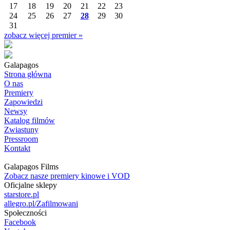
17
18
19
20
21
22
23
24
25
26
27
28
29
30
31
zobacz więcej premier »
Galapagos
Strona główna
O nas
Premiery
Zapowiedzi
Newsy
Katalog filmów
Zwiastuny
Pressroom
Kontakt
Galapagos Films
Zobacz nasze premiery kinowe i VOD
Oficjalne sklepy
starstore.pl
allegro.pl/Zafilmowani
Społeczności
Facebook