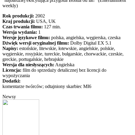
"najbardziej ekscytująca przygoda Bonda od lat!" (Entertainment
weekly)
Rok produkcji:
2002
Kraj produkcji:
USA, UK
Czas trwania filmu:
127 min.
Wersja wydania:
1
Wersje językowe filmu:
polska, angielska, węgierska, czeska
Dźwięk wersji oryginalnej filmu:
Dolby Digital EX 5.1
Napisy:
estońskie, litewskie, łotewskie, angielskie, polskie,
węgierskie, rosyjskie, tureckie, bułgarskie, chorwackie, czeskie,
greckie, portugalskie, hebrajskie
Wersja dla niesłyszących:
Angielska
Licencja:
film do sprzedaży detalicznej bez licencji do
wypożyczania
Dodatki:
komentarze twórców; odtajniony skarbiec MI6
Newsy