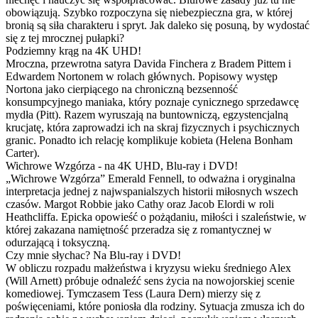
obowiązują. Szybko rozpoczyna się niebezpieczna gra, w której
bronią są siła charakteru i spryt. Jak daleko się posuną, by wydostać
się z tej mrocznej pułapki?
Podziemny krąg na 4K UHD!
Mroczna, przewrotna satyra Davida Finchera z Bradem Pittem i
Edwardem Nortonem w rolach głównych. Popisowy występ
Nortona jako cierpiącego na chroniczną bezsenność
konsumpcyjnego maniaka, który poznaje cynicznego sprzedawcę
mydła (Pitt). Razem wyruszają na buntowniczą, egzystencjalną
krucjatę, która zaprowadzi ich na skraj fizycznych i psychicznych
granic. Ponadto ich relację komplikuje kobieta (Helena Bonham
Carter).
Wichrowe Wzgórza - na 4K UHD, Blu-ray i DVD!
„Wichrowe Wzgórza” Emerald Fennell, to odważna i oryginalna
interpretacja jednej z najwspanialszych historii miłosnych wszech
czasów. Margot Robbie jako Cathy oraz Jacob Elordi w roli
Heathcliffa. Epicka opowieść o pożądaniu, miłości i szaleństwie, w
której zakazana namiętność przeradza się z romantycznej w
odurzającą i toksyczną.
Czy mnie słychac? Na Blu-ray i DVD!
W obliczu rozpadu małżeństwa i kryzysu wieku średniego Alex
(Will Arnett) próbuje odnaleźć sens życia na nowojorskiej scenie
komediowej. Tymczasem Tess (Laura Dern) mierzy się z
poświęceniami, które poniosła dla rodziny. Sytuacja zmusza ich do