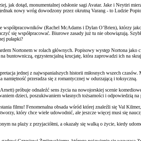
j, jak dotąd, monumentalnej odsłonie sagi Avatar. Jake i Neytiri mierzą
jednak nowy wróg dowodzony przez okrutną Varang - to Ludzie Popiołu
 współpracowników (Rachel McAdams i Dylan O’Brien), którzy jako jed
yć się współpracować. Biurowe zasady już tu nie obowiązują. Szybko 
nej pułapki?
wardem Nortonem w rolach głównych. Popisowy występ Nortona jako c
a buntowniczą, egzystencjalną krucjatę, która zaprowadzi ich na skraj
etacja jednej z najwspanialszych historii miłosnych wszech czasów. M
na namiętność przeradza się z romantycznej w odurzającą i toksyczną.
Arnett) próbuje odnaleźć sens życia na nowojorskiej scenie komediow
owaniem dzieci, poszukiwaniem własnych tożsamości i odpowiedzią na p
wstania filmu! Fenomenalna obsada wśród której znaleźli się Val Kilm
orzy, który chce wiele udowodnić, ale jeszcze więcej musi się naucz
onym na plaży z przyjaciółmi, a okazały się walką o życie, kiedy ud
 gadowi Grzesiowi Żmijewskiemu, którego pojawienie się wywraca Zw