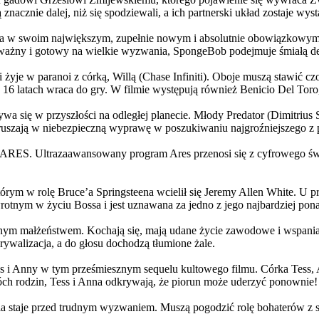
 znacznie dalej, niż się spodziewali, a ich partnerski układ zostaje w
życia w swoim największym, zupełnie nowym i absolutnie obowiązkowy
ażny i gotowy na wielkie wyzwania, SpongeBob podejmuje śmiałą dec
yje w paranoi z córką, Willą (Chase Infiniti). Oboje muszą stawić czoł
16 latach wraca do gry. W filmie występują również Benicio Del Toro,
grywa się w przyszłości na odległej planecie. Młody Predator (Dimitri
 ruszają w niebezpieczną wyprawę w poszukiwaniu najgroźniejszego z
: ARES. Ultrazaawansowany program Ares przenosi się z cyfrowego świ
rym w rolę Bruce’a Springsteena wcielił się Jeremy Allen White. U p
rotnym w życiu Bossa i jest uznawana za jedno z jego najbardziej po
jnym małżeństwem. Kochają się, mają udane życie zawodowe i wspaniałe
ywalizacja, a do głosu dochodzą tłumione żale.
 w tym prześmiesznym sequelu kultowego filmu. Córka Tess, Anna, 
h rodzin, Tess i Anna odkrywają, że piorun może uderzyć ponownie!
la staje przed trudnym wyzwaniem. Muszą pogodzić rolę bohaterów z s