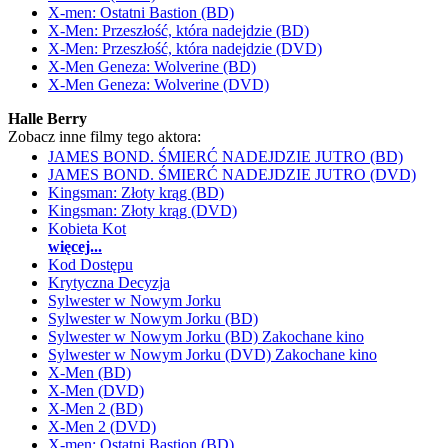
X-men: Ostatni Bastion (BD)
X-Men: Przeszłość, która nadejdzie (BD)
X-Men: Przeszłość, która nadejdzie (DVD)
X-Men Geneza: Wolverine (BD)
X-Men Geneza: Wolverine (DVD)
Halle Berry
Zobacz inne filmy tego aktora:
JAMES BOND. ŚMIERĆ NADEJDZIE JUTRO (BD)
JAMES BOND. ŚMIERĆ NADEJDZIE JUTRO (DVD)
Kingsman: Złoty krąg (BD)
Kingsman: Złoty krąg (DVD)
Kobieta Kot
więcej...
Kod Dostępu
Krytyczna Decyzja
Sylwester w Nowym Jorku
Sylwester w Nowym Jorku (BD)
Sylwester w Nowym Jorku (BD) Zakochane kino
Sylwester w Nowym Jorku (DVD) Zakochane kino
X-Men (BD)
X-Men (DVD)
X-Men 2 (BD)
X-Men 2 (DVD)
X-men: Ostatni Bastion (BD)