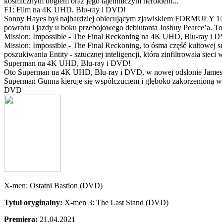
kosmicznym bogiem oraz jego tajemniczym heroldem...
F1: Film na 4K UHD, Blu-ray i DVD!
Sonny Hayes był najbardziej obiecującym zjawiskiem FORMUŁY 1® w 
powrotu i jazdy u boku przebojowego debiutanta Joshuy Pearce’a. To 
Mission: Impossible - The Final Reckoning na 4K UHD, Blu-ray i 
Mission: Impossible - The Final Reckoning, to ósma część kultowej 
poszukiwania Entity - sztucznej inteligencji, która zinfiltrowała sie
Superman na 4K UHD, Blu-ray i DVD!
Oto Superman na 4K UHD, Blu-ray i DVD, w nowej odsłonie Jamesa 
Superman Gunna kieruje się współczuciem i głęboko zakorzenioną wi
DVD
X-men: Ostatni Bastion (DVD)
Tytuł oryginalny:
X-men 3: The Last Stand (DVD)
Premiera:
21.04.2021