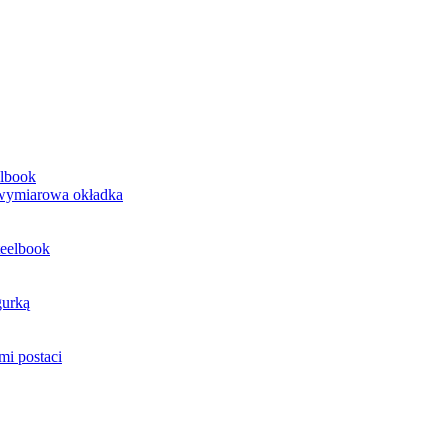
elbook
jwymiarowa okładka
teelbook
gurką
mi postaci