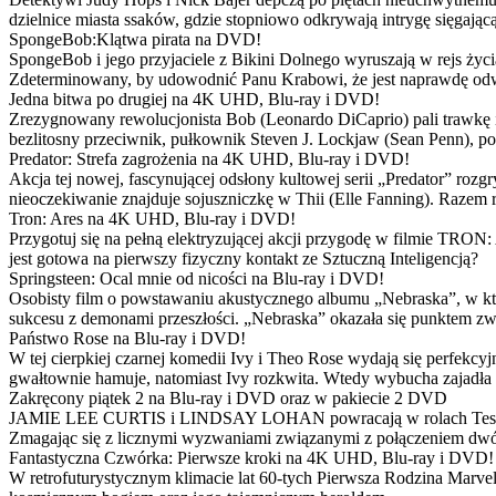
dzielnice miasta ssaków, gdzie stopniowo odkrywają intrygę sięgającą
SpongeBob:Klątwa pirata na DVD!
SpongeBob i jego przyjaciele z Bikini Dolnego wyruszają w rejs 
Zdeterminowany, by udowodnić Panu Krabowi, że jest naprawdę odw
Jedna bitwa po drugiej na 4K UHD, Blu-ray i DVD!
Zrezygnowany rewolucjonista Bob (Leonardo DiCaprio) pali trawkę i ż
bezlitosny przeciwnik, pułkownik Steven J. Lockjaw (Sean Penn), po 
Predator: Strefa zagrożenia na 4K UHD, Blu-ray i DVD!
Akcja tej nowej, fascynującej odsłony kultowej serii „Predator” roz
nieoczekiwanie znajduje sojuszniczkę w Thii (Elle Fanning). Razem
Tron: Ares na 4K UHD, Blu-ray i DVD!
Przygotuj się na pełną elektryzującej akcji przygodę w filmie TRON
jest gotowa na pierwszy fizyczny kontakt ze Sztuczną Inteligencją?
Springsteen: Ocal mnie od nicości na Blu-ray i DVD!
Osobisty film o powstawaniu akustycznego albumu „Nebraska”, w któ
sukcesu z demonami przeszłości. „Nebraska” okazała się punktem zw
Państwo Rose na Blu-ray i DVD!
W tej cierpkiej czarnej komedii Ivy i Theo Rose wydają się perfekcy
gwałtownie hamuje, natomiast Ivy rozkwita. Wtedy wybucha zajadła r
Zakręcony piątek 2 na Blu-ray i DVD oraz w pakiecie 2 DVD
JAMIE LEE CURTIS i LINDSAY LOHAN powracają w rolach Tess i Anny
Zmagając się z licznymi wyzwaniami związanymi z połączeniem dwóc
Fantastyczna Czwórka: Pierwsze kroki na 4K UHD, Blu-ray i DVD!
W retrofuturystycznym klimacie lat 60-tych Pierwsza Rodzina Marve