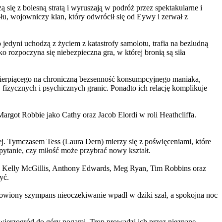
 się z bolesną stratą i wyruszają w podróż przez spektakularne i
, wojowniczy klan, który odwrócił się od Eywy i zerwał z
yni uchodzą z życiem z katastrofy samolotu, trafia na bezludną
rozpoczyna się niebezpieczna gra, w której bronią są siła
ierpiącego na chroniczną bezsenność konsumpcyjnego maniaka,
 fizycznych i psychicznych granic. Ponadto ich relację komplikuje
argot Robbie jako Cathy oraz Jacob Elordi w roli Heathcliffa.
ej. Tymczasem Tess (Laura Dern) mierzy się z poświęceniami, które
ytanie, czy miłość może przybrać nowy kształt.
er, Kelly McGillis, Anthony Edwards, Meg Ryan, Tim Robbins oraz
yć.
omowiony szympans nieoczekiwanie wpadł w dziki szał, a spokojna noc
ierzogród do góry nogami. Trop prowadzi ich przez nieznane