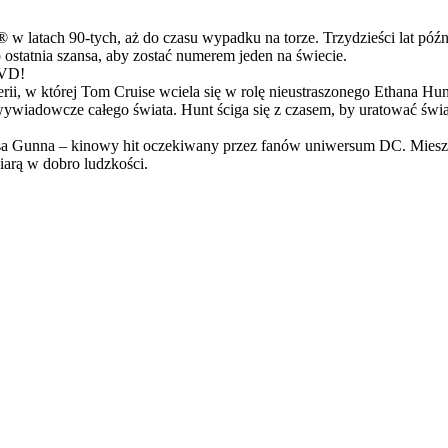
latach 90-tych, aż do czasu wypadku na torze. Trzydzieści lat późn
ostatnia szansa, aby zostać numerem jeden na świecie.
DVD!
serii, w której Tom Cruise wciela się w rolę nieustraszonego Ethana 
ci wywiadowcze całego świata. Hunt ściga się z czasem, by uratować świ
Gunna – kinowy hit oczekiwany przez fanów uniwersum DC. Mieszanka
arą w dobro ludzkości.