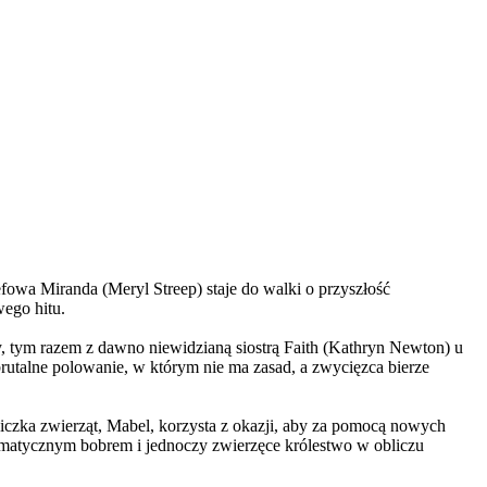
wa Miranda (Meryl Streep) staje do walki o przyszłość
wego hitu.
, tym razem z dawno niewidzianą siostrą Faith (Kathryn Newton) u
brutalne polowanie, w którym nie ma zasad, a zwycięzca bierze
czka zwierząt, Mabel, korzysta z okazji, aby za pomocą nowych
yzmatycznym bobrem i jednoczy zwierzęce królestwo w obliczu