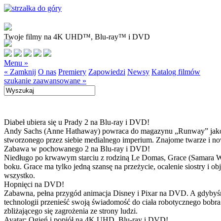
Twoje filmy na 4K UHD™, Blu-ray™ i DVD
Menu »
« Zamknij
O nas
Premiery
Zapowiedzi
Newsy
Katalog filmów
szukanie zaawansowane »
Diabeł ubiera się u Prady 2 na Blu-ray i DVD!
Andy Sachs (Anne Hathaway) powraca do magazynu „Runway” jako now
stworzonego przez siebie medialnego imperium. Znajome twarze i now
Zabawa w pochowanego 2 na Blu-ray i DVD!
Niedługo po krwawym starciu z rodziną Le Domas, Grace (Samara Wea
boku. Grace ma tylko jedną szansę na przeżycie, ocalenie siostry i
wszystko.
Hopnięci na DVD!
Zabawna, pełna przygód animacja Disney i Pixar na DVD. A gdybyśmy
technologii przenieść swoją świadomość do ciała robotycznego bobra
zbliżającego się zagrożenia ze strony ludzi.
Avatar: Ogień i popiół na 4K UHD, Blu-ray i DVD!