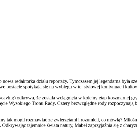
a redaktorka działu reportaży. Tymczasem jej legendarna była szefo
e postacie spotykają się na wybiegu w tej stylowej kontynuacji kulto
ving) odkrywa, że została wciągnięta w kolejny etap koszmarnej gry
 objęcie Wysokiego Tronu Rady. Cztery bezwzględne rody rozpoczynają 
 tak mogli rozmawiać ze zwierzętami i rozumieli, co mówią? Miłośni
. Odkrywając tajemnice świata natury, Mabel zaprzyjaźnia się z char