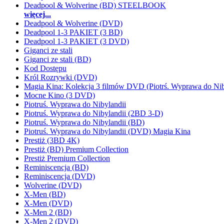
Deadpool & Wolverine (BD) STEELBOOK
więcej...
Deadpool & Wolverine (DVD)
Deadpool 1-3 PAKIET (3 BD)
Deadpool 1-3 PAKIET (3 DVD)
Giganci ze stali
Giganci ze stali (BD)
Kod Dostępu
Król Rozrywki (DVD)
Magia Kina: Kolekcja 3 filmów DVD (Piotrś. Wyprawa do Nib
Mocne Kino (3 DVD)
Piotruś. Wyprawa do Nibylandii
Piotruś. Wyprawa do Nibylandii (2BD 3-D)
Piotruś. Wyprawa do Nibylandii (BD)
Piotruś. Wyprawa do Nibylandii (DVD) Magia Kina
Prestiż (3BD 4K)
Prestiż (BD) Premium Collection
Prestiż Premium Collection
Reminiscencja (BD)
Reminiscencja (DVD)
Wolverine (DVD)
X-Men (BD)
X-Men (DVD)
X-Men 2 (BD)
X-Men 2 (DVD)