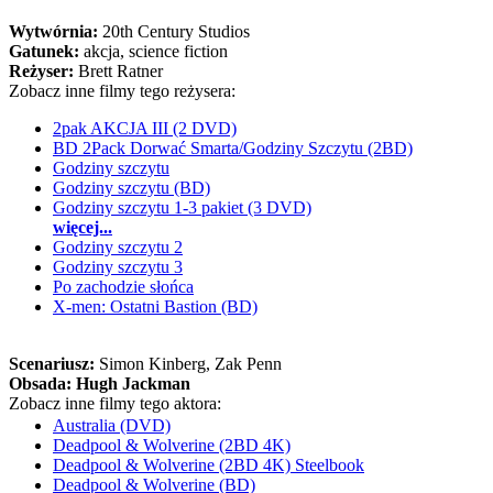
Wytwórnia:
20th Century Studios
Gatunek:
akcja, science fiction
Reżyser:
Brett Ratner
Zobacz inne filmy tego reżysera:
2pak AKCJA III (2 DVD)
BD 2Pack Dorwać Smarta/Godziny Szczytu (2BD)
Godziny szczytu
Godziny szczytu (BD)
Godziny szczytu 1-3 pakiet (3 DVD)
więcej...
Godziny szczytu 2
Godziny szczytu 3
Po zachodzie słońca
X-men: Ostatni Bastion (BD)
Scenariusz:
Simon Kinberg
, Zak Penn
Obsada:
Hugh Jackman
Zobacz inne filmy tego aktora:
Australia (DVD)
Deadpool & Wolverine (2BD 4K)
Deadpool & Wolverine (2BD 4K) Steelbook
Deadpool & Wolverine (BD)