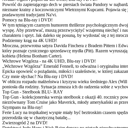
Powróć do zapierającego dech w piersiach świata Pandory w najbardzie
nieznane krainy z koczowniczymi Wietrznymi Kupcami. Pojawia się 
pradawnymi tradycjami Na'vi.
Pomocy na Blu-ray i DVD!
W tym tętniącym czarnym humorem thrillerze psychologicznym dwoje
wyspę. Aby przetrwać, muszą przezwyciężyć wzajemną niechęć i naucz
charakteru i spryt. Jak daleko się posuną, by wydostać się z tej mrocz
Podziemny krąg na 4K UHD!
Mroczna, przewrotna satyra Davida Finchera z Bradem Pittem i Ed
który poznaje cynicznego sprzedawcę mydła (Pitt). Razem wyruszają n
kobieta (Helena Bonham Carter).
Wichrowe Wzgórza - na 4K UHD, Blu-ray i DVD!
„Wichrowe Wzgórza” Emerald Fennell, to odważna i oryginalna interpr
Epicka opowieść o pożądaniu, miłości i szaleństwie, w której zakaza
Czy mnie słychac? Na Blu-ray i DVD!
W obliczu rozpadu małżeństwa i kryzysu wieku średniego Alex (Will 
poniosła dla rodziny. Sytuacja zmusza ich do radzenia sobie z wych
Top Gun - Steelbook BLU- RAY
Top Gun - kolekcjonerska wersja steelbook z okazji 40. rocznicy po
niezrównany Tom Cruise jako Maverick, młody amerykański as przestw
Szympans na Blu-ray!
Ferie Lucy na tropikalnej wyspie miały być beztroskim czasem spędz
przerodziła się w chaotyczną batalię...
Zwierzogród 2 na DVD!
Detektywi Judy Hops i Nick Bajer depczą po piętach nieuchwytnemu