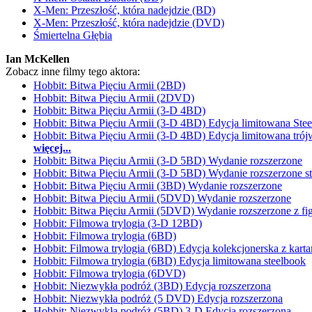
X-Men: Przeszłość, która nadejdzie (BD)
X-Men: Przeszłość, która nadejdzie (DVD)
Śmiertelna Głębia
Ian McKellen
Zobacz inne filmy tego aktora:
Hobbit: Bitwa Pięciu Armii (2BD)
Hobbit: Bitwa Pięciu Armii (2DVD)
Hobbit: Bitwa Pięciu Armii (3-D 4BD)
Hobbit: Bitwa Pięciu Armii (3-D 4BD) Edycja limitowana Ste
Hobbit: Bitwa Pięciu Armii (3-D 4BD) Edycja limitowana tró
więcej...
Hobbit: Bitwa Pięciu Armii (3-D 5BD) Wydanie rozszerzone
Hobbit: Bitwa Pięciu Armii (3-D 5BD) Wydanie rozszerzone s
Hobbit: Bitwa Pięciu Armii (3BD) Wydanie rozszerzone
Hobbit: Bitwa Pięciu Armii (5DVD) Wydanie rozszerzone
Hobbit: Bitwa Pięciu Armii (5DVD) Wydanie rozszerzone z fi
Hobbit: Filmowa trylogia (3-D 12BD)
Hobbit: Filmowa trylogia (6BD)
Hobbit: Filmowa trylogia (6BD) Edycja kolekcjonerska z karta
Hobbit: Filmowa trylogia (6BD) Edycja limitowana steelbook
Hobbit: Filmowa trylogia (6DVD)
Hobbit: Niezwykła podróż (3BD) Edycja rozszerzona
Hobbit: Niezwykła podróż (5 DVD) Edycja rozszerzona
Hobbit: Niezwykła podróż (5BD) 3-D Edycja rozszerzona