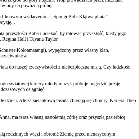
ystawiony na poważną próbę.
m filmowym wydarzeniu – „SpongeBob: Klątwa pirata”.
yzję...
a przeszłości Boba i uciekać, by ratować przyszłość, kiedy jego
 Regina Hall i Teyana Taylor.
us Schuster-Koloamatangi), wypędzony przez własny klan,
 przeciwników.
ata do naszej rzeczywistości z niebezpieczną misją. Czy ludzkość
rogu światowej kariery młody muzyk próbuje pogodzić presję
nadczasowych osiągnięć.
 dzieci. Ale za sielankową fasadą zbierają się chmury. Kariera Theo
ma teraz własną nastoletnią córkę oraz przyszłą pasierbicę.
iłą rodzinnych więzi i obronić Ziemię przed nienasyconym