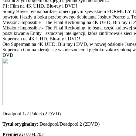
kosmicznym bogiem oraz jego tajemniczym heroldem...
F1: Film na 4K UHD, Blu-ray i DVD!
Sonny Hayes był najbardziej obiecującym zjawiskiem FORMUŁY 1® w 
powrotu i jazdy u boku przebojowego debiutanta Joshuy Pearce’a. To 
Mission: Impossible - The Final Reckoning na 4K UHD, Blu-ray i 
Mission: Impossible - The Final Reckoning, to ósma część kultowej 
poszukiwania Entity - sztucznej inteligencji, która zinfiltrowała sie
Superman na 4K UHD, Blu-ray i DVD!
Oto Superman na 4K UHD, Blu-ray i DVD, w nowej odsłonie Jamesa 
Superman Gunna kieruje się współczuciem i głęboko zakorzenioną wi
DVD
Deadpool 1-2 Pakiet (2 DVD)
Tytuł oryginalny:
Deadpool/Deadpool 2 (2DVD)
Premiera:
07.04.2021