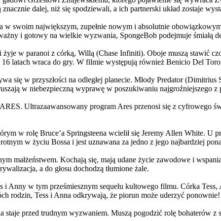
 znacznie dalej, niż się spodziewali, a ich partnerski układ zostaje w
życia w swoim największym, zupełnie nowym i absolutnie obowiązkowy
ażny i gotowy na wielkie wyzwania, SpongeBob podejmuje śmiałą dec
yje w paranoi z córką, Willą (Chase Infiniti). Oboje muszą stawić czoł
16 latach wraca do gry. W filmie występują również Benicio Del Toro,
grywa się w przyszłości na odległej planecie. Młody Predator (Dimitri
 ruszają w niebezpieczną wyprawę w poszukiwaniu najgroźniejszego z
: ARES. Ultrazaawansowany program Ares przenosi się z cyfrowego świ
rym w rolę Bruce’a Springsteena wcielił się Jeremy Allen White. U p
rotnym w życiu Bossa i jest uznawana za jedno z jego najbardziej po
jnym małżeństwem. Kochają się, mają udane życie zawodowe i wspaniałe
ywalizacja, a do głosu dochodzą tłumione żale.
 w tym prześmiesznym sequelu kultowego filmu. Córka Tess, Anna, 
h rodzin, Tess i Anna odkrywają, że piorun może uderzyć ponownie!
la staje przed trudnym wyzwaniem. Muszą pogodzić rolę bohaterów z s