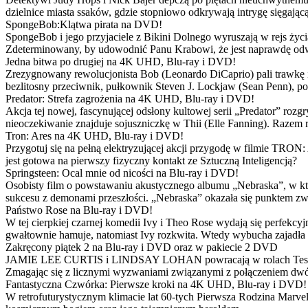
dzielnice miasta ssaków, gdzie stopniowo odkrywają intrygę sięgającą
SpongeBob:Klątwa pirata na DVD!
SpongeBob i jego przyjaciele z Bikini Dolnego wyruszają w rejs 
Zdeterminowany, by udowodnić Panu Krabowi, że jest naprawdę odw
Jedna bitwa po drugiej na 4K UHD, Blu-ray i DVD!
Zrezygnowany rewolucjonista Bob (Leonardo DiCaprio) pali trawkę i ż
bezlitosny przeciwnik, pułkownik Steven J. Lockjaw (Sean Penn), po 
Predator: Strefa zagrożenia na 4K UHD, Blu-ray i DVD!
Akcja tej nowej, fascynującej odsłony kultowej serii „Predator” roz
nieoczekiwanie znajduje sojuszniczkę w Thii (Elle Fanning). Razem
Tron: Ares na 4K UHD, Blu-ray i DVD!
Przygotuj się na pełną elektryzującej akcji przygodę w filmie TRON
jest gotowa na pierwszy fizyczny kontakt ze Sztuczną Inteligencją?
Springsteen: Ocal mnie od nicości na Blu-ray i DVD!
Osobisty film o powstawaniu akustycznego albumu „Nebraska”, w któ
sukcesu z demonami przeszłości. „Nebraska” okazała się punktem zw
Państwo Rose na Blu-ray i DVD!
W tej cierpkiej czarnej komedii Ivy i Theo Rose wydają się perfekcy
gwałtownie hamuje, natomiast Ivy rozkwita. Wtedy wybucha zajadła r
Zakręcony piątek 2 na Blu-ray i DVD oraz w pakiecie 2 DVD
JAMIE LEE CURTIS i LINDSAY LOHAN powracają w rolach Tess i Anny
Zmagając się z licznymi wyzwaniami związanymi z połączeniem dwóc
Fantastyczna Czwórka: Pierwsze kroki na 4K UHD, Blu-ray i DVD!
W retrofuturystycznym klimacie lat 60-tych Pierwsza Rodzina Marve