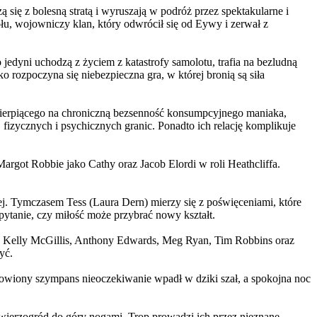
 się z bolesną stratą i wyruszają w podróż przez spektakularne i
, wojowniczy klan, który odwrócił się od Eywy i zerwał z
yni uchodzą z życiem z katastrofy samolotu, trafia na bezludną
rozpoczyna się niebezpieczna gra, w której bronią są siła
ierpiącego na chroniczną bezsenność konsumpcyjnego maniaka,
 fizycznych i psychicznych granic. Ponadto ich relację komplikuje
argot Robbie jako Cathy oraz Jacob Elordi w roli Heathcliffa.
ej. Tymczasem Tess (Laura Dern) mierzy się z poświęceniami, które
ytanie, czy miłość może przybrać nowy kształt.
er, Kelly McGillis, Anthony Edwards, Meg Ryan, Tim Robbins oraz
yć.
omowiony szympans nieoczekiwanie wpadł w dziki szał, a spokojna noc
ierzogród do góry nogami. Trop prowadzi ich przez nieznane