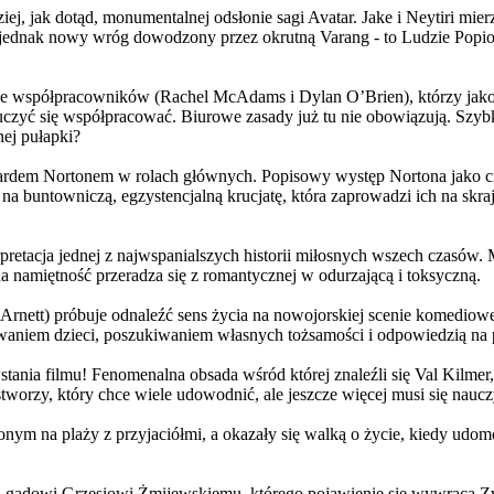
j, jak dotąd, monumentalnej odsłonie sagi Avatar. Jake i Neytiri mierzą
jednak nowy wróg dowodzony przez okrutną Varang - to Ludzie Popiołu
 współpracowników (Rachel McAdams i Dylan O’Brien), którzy jako jed
yć się współpracować. Biurowe zasady już tu nie obowiązują. Szybko 
nej pułapki?
wardem Nortonem w rolach głównych. Popisowy występ Nortona jako c
a buntowniczą, egzystencjalną krucjatę, która zaprowadzi ich na skraj
etacja jednej z najwspanialszych historii miłosnych wszech czasów. M
na namiętność przeradza się z romantycznej w odurzającą i toksyczną.
Arnett) próbuje odnaleźć sens życia na nowojorskiej scenie komediow
owaniem dzieci, poszukiwaniem własnych tożsamości i odpowiedzią na p
wstania filmu! Fenomenalna obsada wśród której znaleźli się Val Kilm
orzy, który chce wiele udowodnić, ale jeszcze więcej musi się naucz
onym na plaży z przyjaciółmi, a okazały się walką o życie, kiedy ud
 gadowi Grzesiowi Żmijewskiemu, którego pojawienie się wywraca Zw