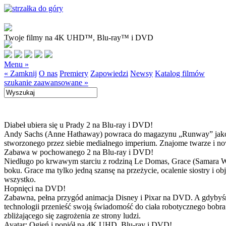
Twoje filmy na 4K UHD™, Blu-ray™ i DVD
Menu »
« Zamknij
O nas
Premiery
Zapowiedzi
Newsy
Katalog filmów
szukanie zaawansowane »
Diabeł ubiera się u Prady 2 na Blu-ray i DVD!
Andy Sachs (Anne Hathaway) powraca do magazynu „Runway” jako now
stworzonego przez siebie medialnego imperium. Znajome twarze i now
Zabawa w pochowanego 2 na Blu-ray i DVD!
Niedługo po krwawym starciu z rodziną Le Domas, Grace (Samara Wea
boku. Grace ma tylko jedną szansę na przeżycie, ocalenie siostry i
wszystko.
Hopnięci na DVD!
Zabawna, pełna przygód animacja Disney i Pixar na DVD. A gdybyśmy
technologii przenieść swoją świadomość do ciała robotycznego bobra
zbliżającego się zagrożenia ze strony ludzi.
Avatar: Ogień i popiół na 4K UHD, Blu-ray i DVD!