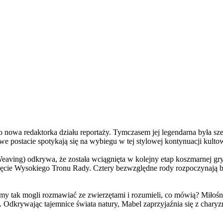
a redaktorka działu reportaży. Tymczasem jej legendarna była szefo
e postacie spotykają się na wybiegu w tej stylowej kontynuacji kulto
ving) odkrywa, że została wciągnięta w kolejny etap koszmarnej gry
 objęcie Wysokiego Tronu Rady. Cztery bezwzględne rody rozpoczynają 
 tak mogli rozmawiać ze zwierzętami i rozumieli, co mówią? Miłośni
. Odkrywając tajemnice świata natury, Mabel zaprzyjaźnia się z char