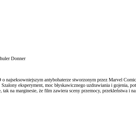
huler Donner
 o najseksowniejszym antybohaterze stworzonym przez Marvel Comics: 
. Szalony eksperyment, moc błyskawicznego uzdrawiania i gojenia, po
 tak na marginesie, że film zawiera sceny przemocy, przekleństwa i nag