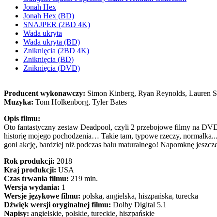
Jonah Hex
Jonah Hex (BD)
SNAJPER (2BD 4K)
Wada ukryta
Wada ukryta (BD)
Zniknięcia (2BD 4K)
Zniknięcia (BD)
Zniknięcia (DVD)
Producent wykonawczy:
Simon Kinberg, Ryan Reynolds, Lauren S
Muzyka:
Tom Holkenborg, Tyler Bates
Opis filmu:
Oto fantastyczny zestaw Deadpool, czyli 2 przebojowe filmy na DVD
historię mojego pochodzenia… Takie tam, typowe rzeczy, normalka..
goni akcję, bardziej niż podczas balu maturalnego! Napomknę jeszcze,
Rok produkcji:
2018
Kraj produkcji:
USA
Czas trwania filmu:
219 min.
Wersja wydania:
1
Wersje językowe filmu:
polska, angielska, hiszpańska, turecka
Dźwięk wersji oryginalnej filmu:
Dolby Digital 5.1
Napisy:
angielskie, polskie, tureckie, hiszpańskie