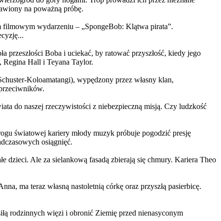
ystawiony na poważną próbę.
m filmowym wydarzeniu – „SpongeBob: Klątwa pirata”.
yzję...
a przeszłości Boba i uciekać, by ratować przyszłość, kiedy jego
 Regina Hall i Teyana Taylor.
us Schuster-Koloamatangi), wypędzony przez własny klan,
 przeciwników.
ata do naszej rzeczywistości z niebezpieczną misją. Czy ludzkość
rogu światowej kariery młody muzyk próbuje pogodzić presję
nadczasowych osiągnięć.
 dzieci. Ale za sielankową fasadą zbierają się chmury. Kariera Theo
ma teraz własną nastoletnią córkę oraz przyszłą pasierbicę.
iłą rodzinnych więzi i obronić Ziemię przed nienasyconym