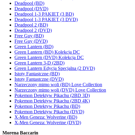
Deadpool (BD)
Deadpool (DVD)
Deadpool 1-3 PAKIET (3 BD)
Deadpool 1-3 PAKIET (3 DVD)
Deadpool 2 (BD)
Deadpool 2 (DVD)
Free Guy (BD)
Free Guy (DVD)
Green Lantern (BD)
Green Lantern (BD) Kolekcja DC
Green Lantern (DVD) Kolekcja DC
Green Lantern 3-D (2BD)
Green Lantern Edycja Specjalna (2 DVD)
Istoty Fantastczne (BD)
Istoty Fantastczne (DVD)
Narzeczony mimo woli (BD) Love Collection
Narzeczony mimo woli (DVD) Love Collection
Pokemon Detektyw Pikachu (2BD 3D)
Pokemon Detektyw Pikachu (2BD 4K)
Pokemon Detektyw Pikachu (BD)
Pokemon Detektyw Pikachu (DVD)
X-Men Geneza: Wolverine (BD)
X-Men Geneza: Wolverine (DVD)
Morena Baccarin