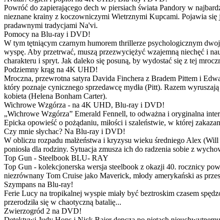
Powróć do zapierającego dech w piersiach świata Pandory w najbardzie
nieznane krainy z koczowniczymi Wietrznymi Kupcami. Pojawia się 
pradawnymi tradycjami Na'vi.
Pomocy na Blu-ray i DVD!
W tym tętniącym czarnym humorem thrillerze psychologicznym dwoje
wyspę. Aby przetrwać, muszą przezwyciężyć wzajemną niechęć i naucz
charakteru i spryt. Jak daleko się posuną, by wydostać się z tej mrocz
Podziemny krąg na 4K UHD!
Mroczna, przewrotna satyra Davida Finchera z Bradem Pittem i Ed
który poznaje cynicznego sprzedawcę mydła (Pitt). Razem wyruszają n
kobieta (Helena Bonham Carter).
Wichrowe Wzgórza - na 4K UHD, Blu-ray i DVD!
„Wichrowe Wzgórza” Emerald Fennell, to odważna i oryginalna interpr
Epicka opowieść o pożądaniu, miłości i szaleństwie, w której zakaza
Czy mnie słychac? Na Blu-ray i DVD!
W obliczu rozpadu małżeństwa i kryzysu wieku średniego Alex (Will 
poniosła dla rodziny. Sytuacja zmusza ich do radzenia sobie z wych
Top Gun - Steelbook BLU- RAY
Top Gun - kolekcjonerska wersja steelbook z okazji 40. rocznicy po
niezrównany Tom Cruise jako Maverick, młody amerykański as przestw
Szympans na Blu-ray!
Ferie Lucy na tropikalnej wyspie miały być beztroskim czasem spędz
przerodziła się w chaotyczną batalię...
Zwierzogród 2 na DVD!
Detektywi Judy Hops i Nick Bajer depczą po piętach nieuchwytnemu