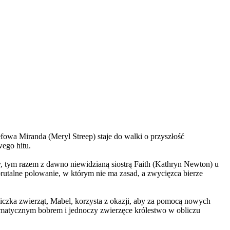
wa Miranda (Meryl Streep) staje do walki o przyszłość
wego hitu.
, tym razem z dawno niewidzianą siostrą Faith (Kathryn Newton) u
brutalne polowanie, w którym nie ma zasad, a zwycięzca bierze
czka zwierząt, Mabel, korzysta z okazji, aby za pomocą nowych
yzmatycznym bobrem i jednoczy zwierzęce królestwo w obliczu