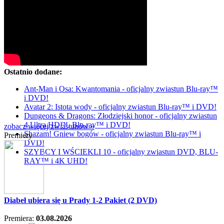
Ostatnio dodane:
Ant-Man i Osa: Kwantomania - oficjalny zwiastun Blu-ray™
i DVD!
Avatar 2: Istota wody - oficjalny zwiastun Blu-ray™ i DVD!
Dungeons & Dragons: Złodziejski honor - oficjalny zwiastun
4 Ultra HD™, Blu-ray™ i DVD!
zobacz więcej zwiastunów »
Shazam! Gniew bogów - oficjalny zwiastun Blu-ray™ i
Premiery
DVD!
SZYBCY I WŚCIEKLI 10 - oficjalny zwiastun DVD, BLU-
RAY™ i 4K UHD!
Diabeł ubiera się u Prady 1-2 Pakiet (2 DVD)
Premiera:
03.08.2026