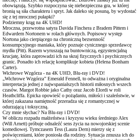
obowiązują. Szybko rozpoczyna się niebezpieczna gra, w której
bronią są siła charakteru i spryt. Jak daleko się posuną, by wydostać
się z tej mrocznej pułapki?
Podziemny krąg na 4K UHD!
Mroczna, przewrotna satyra Davida Finchera z Bradem Pittem i
Edwardem Nortonem w rolach głównych. Popisowy występ
Nortona jako cierpiącego na chroniczną bezsenność
konsumpcyjnego maniaka, który poznaje cynicznego sprzedawcę
mydła (Pitt). Razem wyruszają na buntowniczą, egzystencjalną
krucjatę, która zaprowadzi ich na skraj fizycznych i psychicznych
granic. Ponadto ich relację komplikuje kobieta (Helena Bonham
Carter).
Wichrowe Wzgórza - na 4K UHD, Blu-ray i DVD!
„Wichrowe Wzgórza” Emerald Fennell, to odważna i oryginalna
interpretacja jednej z najwspanialszych historii miłosnych wszech
czasów. Margot Robbie jako Cathy oraz Jacob Elordi w roli
Heathcliffa. Epicka opowieść o pożądaniu, miłości i szaleństwie, w
której zakazana namiętność przeradza się z romantycznej w
odurzającą i toksyczną.
Czy mnie słychac? Na Blu-ray i DVD!
W obliczu rozpadu małżeństwa i kryzysu wieku średniego Alex
(Will Arnett) próbuje odnaleźć sens życia na nowojorskiej scenie
komediowej. Tymczasem Tess (Laura Dern) mierzy się z
poświęceniami, które poniosła dla rodziny. Sytuacja zmusza ich do