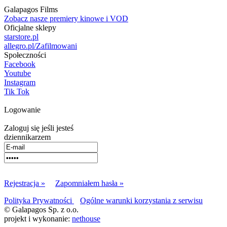
Galapagos Films
Zobacz nasze premiery kinowe i VOD
Oficjalne sklepy
starstore.pl
allegro.pl/Zafilmowani
Społeczności
Facebook
Youtube
Instagram
Tik Tok
Logowanie
Zaloguj się jeśli jesteś
dziennikarzem
Rejestracja »
Zapomniałem hasła »
Polityka Prywatności
Ogólne warunki korzystania z serwisu
© Galapagos Sp. z o.o.
projekt i wykonanie:
nethouse