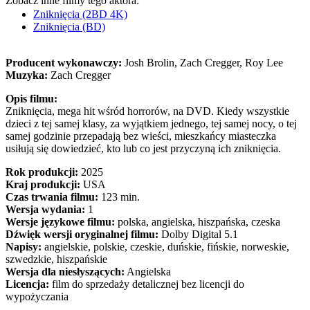
Zobacz inne filmy tego aktora:
Zniknięcia (2BD 4K)
Zniknięcia (BD)
Producent wykonawczy:
Josh Brolin, Zach Cregger, Roy Lee
Muzyka:
Zach Cregger
Opis filmu:
Zniknięcia, mega hit wśród horrorów, na DVD. Kiedy wszystkie
dzieci z tej samej klasy, za wyjątkiem jednego, tej samej nocy, o tej
samej godzinie przepadają bez wieści, mieszkańcy miasteczka
usiłują się dowiedzieć, kto lub co jest przyczyną ich zniknięcia.
Rok produkcji:
2025
Kraj produkcji:
USA
Czas trwania filmu:
123 min.
Wersja wydania:
1
Wersje językowe filmu:
polska, angielska, hiszpańska, czeska
Dźwięk wersji oryginalnej filmu:
Dolby Digital 5.1
Napisy:
angielskie, polskie, czeskie, duńskie, fińskie, norweskie,
szwedzkie, hiszpańskie
Wersja dla niesłyszących:
Angielska
Licencja:
film do sprzedaży detalicznej bez licencji do
wypożyczania