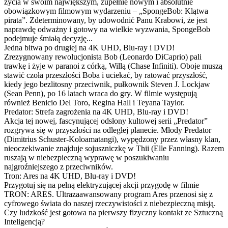
życia w swoim największym, zupełnie nowym i absolutnie
obowiązkowym filmowym wydarzeniu – „SpongeBob: Klątwa
pirata”. Zdeterminowany, by udowodnić Panu Krabowi, że jest
naprawdę odważny i gotowy na wielkie wyzwania, SpongeBob
podejmuje śmiałą decyzję...
Jedna bitwa po drugiej na 4K UHD, Blu-ray i DVD!
Zrezygnowany rewolucjonista Bob (Leonardo DiCaprio) pali
trawkę i żyje w paranoi z córką, Willą (Chase Infiniti). Oboje muszą
stawić czoła przeszłości Boba i uciekać, by ratować przyszłość,
kiedy jego bezlitosny przeciwnik, pułkownik Steven J. Lockjaw
(Sean Penn), po 16 latach wraca do gry. W filmie występują
również Benicio Del Toro, Regina Hall i Teyana Taylor.
Predator: Strefa zagrożenia na 4K UHD, Blu-ray i DVD!
Akcja tej nowej, fascynującej odsłony kultowej serii „Predator”
rozgrywa się w przyszłości na odległej planecie. Młody Predator
(Dimitrius Schuster-Koloamatangi), wypędzony przez własny klan,
nieoczekiwanie znajduje sojuszniczkę w Thii (Elle Fanning). Razem
ruszają w niebezpieczną wyprawę w poszukiwaniu
najgroźniejszego z przeciwników.
Tron: Ares na 4K UHD, Blu-ray i DVD!
Przygotuj się na pełną elektryzującej akcji przygodę w filmie
TRON: ARES. Ultrazaawansowany program Ares przenosi się z
cyfrowego świata do naszej rzeczywistości z niebezpieczną misją.
Czy ludzkość jest gotowa na pierwszy fizyczny kontakt ze Sztuczną
Inteligencją?