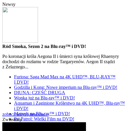
Newsy
Ród Smoka, Sezon 2 na Blu-ray™ i DVD!
Po koronacji króla Aegona II i śmierci syna królowej Rhaenyry
dochodzi do rozłamu w rodzie Targaryenów. Aegon II rządzi
z Żelaznego...
Furiosa: Saga Mad Max na 4K UHD™, BLU-RAY™
I DVD!
Godzilla i Kong: Nowe imperium na Blu-ray™ i DVD!
DIUNA: CZĘŚĆ DRUGA
Wonka już na Blu-ray™ i DVD!
Aquaman i Zaginione Królestwo na 4K UHD™, Blu-ray™
i DVD!
Marvels na Blu-ray™ i DVD!
zobacz więcej newsów »
Psi Patrol: Wielki Film na DVD!
Zwiastuny