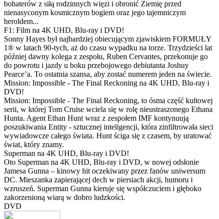
bohaterów z siłą rodzinnych więzi i obronić Ziemię przed
nienasyconym kosmicznym bogiem oraz jego tajemniczym
heroldem...
F1: Film na 4K UHD, Blu-ray i DVD!
Sonny Hayes był najbardziej obiecującym zjawiskiem FORMUŁY
1® w latach 90-tych, aż do czasu wypadku na torze. Trzydzieści lat
później dawny kolega z zespołu, Ruben Cervantes, przekonuje go
do powrotu i jazdy u boku przebojowego debiutanta Joshuy
Pearce’a. To ostatnia szansa, aby zostać numerem jeden na świecie.
Mission: Impossible - The Final Reckoning na 4K UHD, Blu-ray i
DVD!
Mission: Impossible - The Final Reckoning, to ósma część kultowej
serii, w której Tom Cruise wciela się w rolę nieustraszonego Ethana
Hunta. Agent Ethan Hunt wraz z zespołem IMF kontynuują
poszukiwania Entity - sztucznej inteligencji, która zinfiltrowała sieci
wywiadowcze całego świata. Hunt ściga się z czasem, by uratować
świat, który znamy.
Superman na 4K UHD, Blu-ray i DVD!
Oto Superman na 4K UHD, Blu-ray i DVD, w nowej odsłonie
Jamesa Gunna – kinowy hit oczekiwany przez fanów uniwersum
DC. Mieszanka zapierającej dech w piersiach akcji, humoru i
wzruszeń. Superman Gunna kieruje się współczuciem i głęboko
zakorzenioną wiarą w dobro ludzkości.
DVD