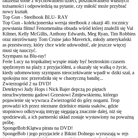
radzenia sobie z wychowaniem dzieci, poszukiwaniem własnych
tożsamości i odpowiedzią na pytanie, czy miłość może przybrać
nowy kształt.
Top Gun - Steelbook BLU- RAY
Top Gun - kolekcjonerska wersja steelbook z okazji 40. rocznicy
powstania filmu! Fenomenalna obsada wśród której znaleźli się Val
Kilmer, Kelly McGillis, Anthony Edwards, Meg Ryan, Tim Robbins
oraz niezrównany Tom Cruise jako Maverick, młody amerykański
as przestworzy, który chce wiele udowodnić, ale jeszcze więcej
musi się nauczyć.
Szympans na Blu-ray!
Ferie Lucy na tropikalnej wyspie miały być beztroskim czasem
spędzonym na plaży z przyjaciółmi, a okazały się walką o życie,
kiedy udomowiony szympans nieoczekiwanie wpadł w dziki szał, a
spokojna noc przerodziła się w chaotyczną batalię...
Zwierzogród 2 na DVD!
Detektywi Judy Hops i Nick Bajer depczą po piętach
nieuchwytnemu gadowi Grzesiowi Żmijewskiemu, którego
pojawienie się wywraca Zwierzogród do góry nogami. Trop
prowadzi ich przez nieznane dzielnice miasta ssaków, gdzie
stopniowo odkrywają intrygę sięgającą znacznie dalej, niż się
spodziewali, a ich partnerski układ zostaje wystawiony na poważną
próbę.
SpongeBob:Klątwa pirata na DVD!
SpongeBob i jego przyjaciele z Bikini Dolnego wyruszają w rejs