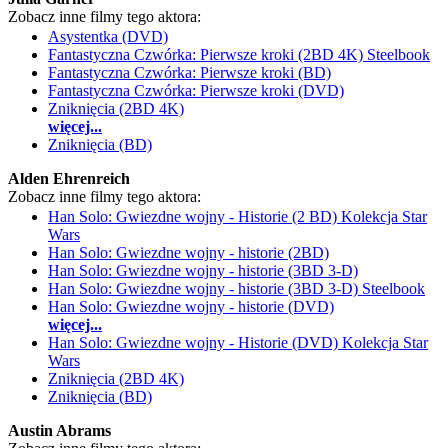
Zobacz inne filmy tego aktora:
Asystentka (DVD)
Fantastyczna Czwórka: Pierwsze kroki (2BD 4K) Steelbook
Fantastyczna Czwórka: Pierwsze kroki (BD)
Fantastyczna Czwórka: Pierwsze kroki (DVD)
Zniknięcia (2BD 4K)
więcej...
Zniknięcia (BD)
Alden Ehrenreich
Zobacz inne filmy tego aktora:
Han Solo: Gwiezdne wojny - Historie (2 BD) Kolekcja Star
Wars
Han Solo: Gwiezdne wojny - historie (2BD)
Han Solo: Gwiezdne wojny - historie (3BD 3-D)
Han Solo: Gwiezdne wojny - historie (3BD 3-D) Steelbook
Han Solo: Gwiezdne wojny - historie (DVD)
więcej...
Han Solo: Gwiezdne wojny - Historie (DVD) Kolekcja Star
Wars
Zniknięcia (2BD 4K)
Zniknięcia (BD)
Austin Abrams