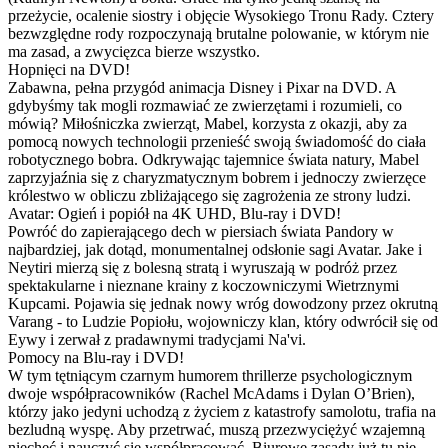
przeżycie, ocalenie siostry i objęcie Wysokiego Tronu Rady. Cztery
bezwzględne rody rozpoczynają brutalne polowanie, w którym nie
ma zasad, a zwycięzca bierze wszystko.
Hopnięci na DVD!
Zabawna, pełna przygód animacja Disney i Pixar na DVD. A
gdybyśmy tak mogli rozmawiać ze zwierzętami i rozumieli, co
mówią? Miłośniczka zwierząt, Mabel, korzysta z okazji, aby za
pomocą nowych technologii przenieść swoją świadomość do ciała
robotycznego bobra. Odkrywając tajemnice świata natury, Mabel
zaprzyjaźnia się z charyzmatycznym bobrem i jednoczy zwierzęce
królestwo w obliczu zbliżającego się zagrożenia ze strony ludzi.
Avatar: Ogień i popiół na 4K UHD, Blu-ray i DVD!
Powróć do zapierającego dech w piersiach świata Pandory w
najbardziej, jak dotąd, monumentalnej odsłonie sagi Avatar. Jake i
Neytiri mierzą się z bolesną stratą i wyruszają w podróż przez
spektakularne i nieznane krainy z koczowniczymi Wietrznymi
Kupcami. Pojawia się jednak nowy wróg dowodzony przez okrutną
Varang - to Ludzie Popiołu, wojowniczy klan, który odwrócił się od
Eywy i zerwał z pradawnymi tradycjami Na'vi.
Pomocy na Blu-ray i DVD!
W tym tętniącym czarnym humorem thrillerze psychologicznym
dwoje współpracowników (Rachel McAdams i Dylan O’Brien),
którzy jako jedyni uchodzą z życiem z katastrofy samolotu, trafia na
bezludną wyspę. Aby przetrwać, muszą przezwyciężyć wzajemną
niechęć i nauczyć się współpracować. Biurowe zasady już tu nie