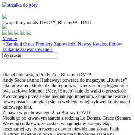
Twoje filmy na 4K UHD™, Blu-ray™ i DVD
Menu »
« Zamknij
O nas
Premiery
Zapowiedzi
Newsy
Katalog filmów
szukanie zaawansowane »
Diabeł ubiera się u Prady 2 na Blu-ray i DVD!
Andy Sachs (Anne Hathaway) powraca do magazynu „Runway”
jako nowa redaktorka działu reportaży. Tymczasem jej legendarna
była szefowa Miranda (Meryl Streep) staje do walki o przyszłość
stworzonego przez siebie medialnego imperium. Znajome twarze i
nowe postacie spotykają się na wybiegu w tej stylowej kontynuacji
kultowego hitu.
Zabawa w pochowanego 2 na Blu-ray i DVD!
Niedługo po krwawym starciu z rodziną Le Domas, Grace (Samara
Weaving) odkrywa, że została wciągnięta w kolejny etap
koszmarnej gry, tym razem z dawno niewidzianą siostrą Faith
(Kathryn Newton) u boku. Grace ma tylko jedną szansę na