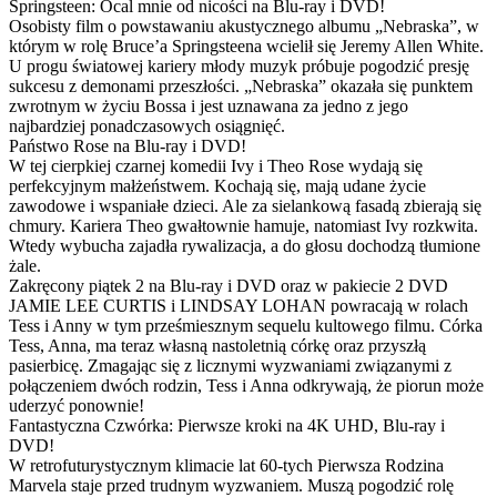
Springsteen: Ocal mnie od nicości na Blu-ray i DVD!
Osobisty film o powstawaniu akustycznego albumu „Nebraska”, w
którym w rolę Bruce’a Springsteena wcielił się Jeremy Allen White.
U progu światowej kariery młody muzyk próbuje pogodzić presję
sukcesu z demonami przeszłości. „Nebraska” okazała się punktem
zwrotnym w życiu Bossa i jest uznawana za jedno z jego
najbardziej ponadczasowych osiągnięć.
Państwo Rose na Blu-ray i DVD!
W tej cierpkiej czarnej komedii Ivy i Theo Rose wydają się
perfekcyjnym małżeństwem. Kochają się, mają udane życie
zawodowe i wspaniałe dzieci. Ale za sielankową fasadą zbierają się
chmury. Kariera Theo gwałtownie hamuje, natomiast Ivy rozkwita.
Wtedy wybucha zajadła rywalizacja, a do głosu dochodzą tłumione
żale.
Zakręcony piątek 2 na Blu-ray i DVD oraz w pakiecie 2 DVD
JAMIE LEE CURTIS i LINDSAY LOHAN powracają w rolach
Tess i Anny w tym prześmiesznym sequelu kultowego filmu. Córka
Tess, Anna, ma teraz własną nastoletnią córkę oraz przyszłą
pasierbicę. Zmagając się z licznymi wyzwaniami związanymi z
połączeniem dwóch rodzin, Tess i Anna odkrywają, że piorun może
uderzyć ponownie!
Fantastyczna Czwórka: Pierwsze kroki na 4K UHD, Blu-ray i
DVD!
W retrofuturystycznym klimacie lat 60-tych Pierwsza Rodzina
Marvela staje przed trudnym wyzwaniem. Muszą pogodzić rolę