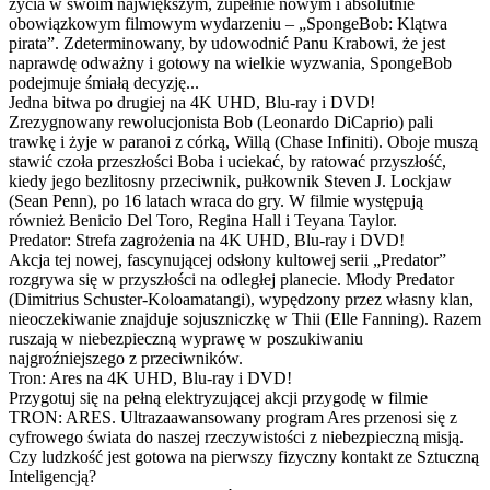
życia w swoim największym, zupełnie nowym i absolutnie
obowiązkowym filmowym wydarzeniu – „SpongeBob: Klątwa
pirata”. Zdeterminowany, by udowodnić Panu Krabowi, że jest
naprawdę odważny i gotowy na wielkie wyzwania, SpongeBob
podejmuje śmiałą decyzję...
Jedna bitwa po drugiej na 4K UHD, Blu-ray i DVD!
Zrezygnowany rewolucjonista Bob (Leonardo DiCaprio) pali
trawkę i żyje w paranoi z córką, Willą (Chase Infiniti). Oboje muszą
stawić czoła przeszłości Boba i uciekać, by ratować przyszłość,
kiedy jego bezlitosny przeciwnik, pułkownik Steven J. Lockjaw
(Sean Penn), po 16 latach wraca do gry. W filmie występują
również Benicio Del Toro, Regina Hall i Teyana Taylor.
Predator: Strefa zagrożenia na 4K UHD, Blu-ray i DVD!
Akcja tej nowej, fascynującej odsłony kultowej serii „Predator”
rozgrywa się w przyszłości na odległej planecie. Młody Predator
(Dimitrius Schuster-Koloamatangi), wypędzony przez własny klan,
nieoczekiwanie znajduje sojuszniczkę w Thii (Elle Fanning). Razem
ruszają w niebezpieczną wyprawę w poszukiwaniu
najgroźniejszego z przeciwników.
Tron: Ares na 4K UHD, Blu-ray i DVD!
Przygotuj się na pełną elektryzującej akcji przygodę w filmie
TRON: ARES. Ultrazaawansowany program Ares przenosi się z
cyfrowego świata do naszej rzeczywistości z niebezpieczną misją.
Czy ludzkość jest gotowa na pierwszy fizyczny kontakt ze Sztuczną
Inteligencją?