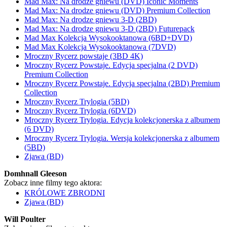
Mad Max: Na drodze gniewu (DVD) Iconic Moments
Mad Max: Na drodze gniewu (DVD) Premium Collection
Mad Max: Na drodze gniewu 3-D (2BD)
Mad Max: Na drodze gniewu 3-D (2BD) Futurepack
Mad Max Kolekcja Wysokooktanowa (6BD+DVD)
Mad Max Kolekcja Wysokooktanowa (7DVD)
Mroczny Rycerz powstaje (3BD 4K)
Mroczny Rycerz Powstaje. Edycja specjalna (2 DVD)
Premium Collection
Mroczny Rycerz Powstaje. Edycja specjalna (2BD) Premium
Collection
Mroczny Rycerz Trylogia (5BD)
Mroczny Rycerz Trylogia (6DVD)
Mroczny Rycerz Trylogia. Edycja kolekcjonerska z albumem
(6 DVD)
Mroczny Rycerz Trylogia. Wersja kolekcjonerska z albumem
(5BD)
Zjawa (BD)
Domhnall Gleeson
Zobacz inne filmy tego aktora:
KRÓLOWE ZBRODNI
Zjawa (BD)
Will Poulter