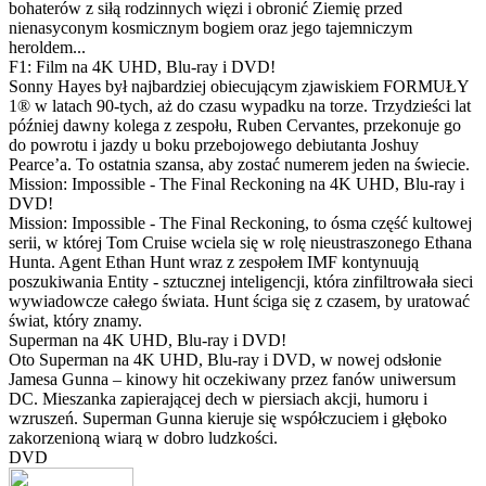
bohaterów z siłą rodzinnych więzi i obronić Ziemię przed
nienasyconym kosmicznym bogiem oraz jego tajemniczym
heroldem...
F1: Film na 4K UHD, Blu-ray i DVD!
Sonny Hayes był najbardziej obiecującym zjawiskiem FORMUŁY
1® w latach 90-tych, aż do czasu wypadku na torze. Trzydzieści lat
później dawny kolega z zespołu, Ruben Cervantes, przekonuje go
do powrotu i jazdy u boku przebojowego debiutanta Joshuy
Pearce’a. To ostatnia szansa, aby zostać numerem jeden na świecie.
Mission: Impossible - The Final Reckoning na 4K UHD, Blu-ray i
DVD!
Mission: Impossible - The Final Reckoning, to ósma część kultowej
serii, w której Tom Cruise wciela się w rolę nieustraszonego Ethana
Hunta. Agent Ethan Hunt wraz z zespołem IMF kontynuują
poszukiwania Entity - sztucznej inteligencji, która zinfiltrowała sieci
wywiadowcze całego świata. Hunt ściga się z czasem, by uratować
świat, który znamy.
Superman na 4K UHD, Blu-ray i DVD!
Oto Superman na 4K UHD, Blu-ray i DVD, w nowej odsłonie
Jamesa Gunna – kinowy hit oczekiwany przez fanów uniwersum
DC. Mieszanka zapierającej dech w piersiach akcji, humoru i
wzruszeń. Superman Gunna kieruje się współczuciem i głęboko
zakorzenioną wiarą w dobro ludzkości.
DVD