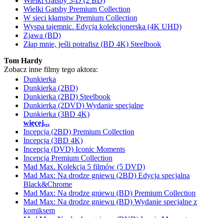
Wielki Gatsby 3-D (2 BD)
Wielki Gatsby Premium Collection
W sieci kłamstw Premium Collection
Wyspa tajemnic. Edycja kolekcjonerska (4K UHD)
Zjawa (BD)
Złap mnie, jeśli potrafisz (BD 4K) Steelbook
Tom Hardy
Zobacz inne filmy tego aktora:
Dunkierka
Dunkierka (2BD)
Dunkierka (2BD) Steelbook
Dunkierka (2DVD) Wydanie specjalne
Dunkierka (3BD 4K)
więcej...
Incepcja (2BD) Premium Collection
Incepcja (3BD 4K)
Incepcja (DVD) Iconic Moments
Incepcja Premium Collection
Mad Max. Kolekcja 5 filmów (5 DVD)
Mad Max: Na drodze gniewu (2BD) Edycja specjalna
Black&Chrome
Mad Max: Na drodze gniewu (BD) Premium Collection
Mad Max: Na drodze gniewu (BD) Wydanie specjalne z
komiksem