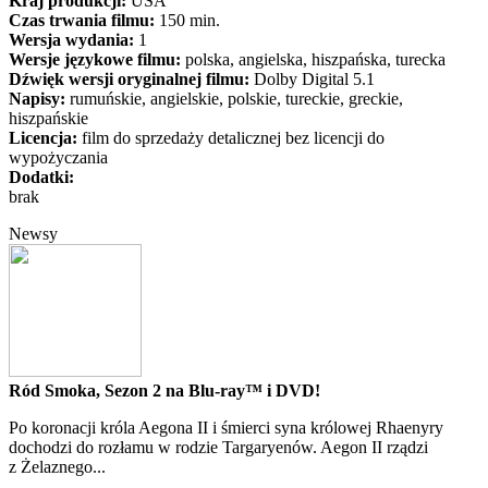
Kraj produkcji:
USA
Czas trwania filmu:
150 min.
Wersja wydania:
1
Wersje językowe filmu:
polska, angielska, hiszpańska, turecka
Dźwięk wersji oryginalnej filmu:
Dolby Digital 5.1
Napisy:
rumuńskie, angielskie, polskie, tureckie, greckie,
hiszpańskie
Licencja:
film do sprzedaży detalicznej bez licencji do
wypożyczania
Dodatki:
brak
Newsy
Ród Smoka, Sezon 2 na Blu-ray™ i DVD!
Po koronacji króla Aegona II i śmierci syna królowej Rhaenyry
dochodzi do rozłamu w rodzie Targaryenów. Aegon II rządzi
z Żelaznego...