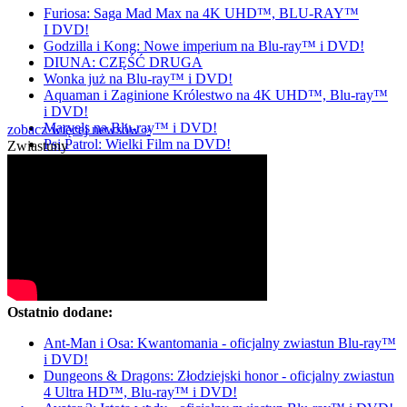
Furiosa: Saga Mad Max na 4K UHD™, BLU-RAY™
I DVD!
Godzilla i Kong: Nowe imperium na Blu-ray™ i DVD!
DIUNA: CZĘŚĆ DRUGA
Wonka już na Blu-ray™ i DVD!
Aquaman i Zaginione Królestwo na 4K UHD™, Blu-ray™
i DVD!
Marvels na Blu-ray™ i DVD!
zobacz więcej newsów »
Psi Patrol: Wielki Film na DVD!
Zwiastuny
Ostatnio dodane:
Ant-Man i Osa: Kwantomania - oficjalny zwiastun Blu-ray™
i DVD!
Dungeons & Dragons: Złodziejski honor - oficjalny zwiastun
4 Ultra HD™, Blu-ray™ i DVD!