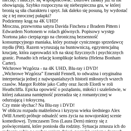
obowiązują. Szybko rozpoczyna się niebezpieczna gra, w której
bronią są siła charakteru i spryt. Jak daleko się posuną, by wydostać
się z tej mrocznej pułapki?
Podziemny krąg na 4K UHD!
Mroczna, przewrotna satyra Davida Finchera z Bradem Pittem i
Edwardem Nortonem w rolach głównych. Popisowy występ
Nortona jako cierpiącego na chroniczną bezsenność
konsumpcyjnego maniaka, który poznaje cynicznego sprzedawcę
mydła (Pitt). Razem wyruszają na buntowniczą, egzystencjalną
krucjatę, która zaprowadzi ich na skraj fizycznych i psychicznych
granic. Ponadto ich relację komplikuje kobieta (Helena Bonham
Carter).
Wichrowe Wzgórza - na 4K UHD, Blu-ray i DVD!
„Wichrowe Wzgórza” Emerald Fennell, to odważna i oryginalna
interpretacja jednej z najwspanialszych historii miłosnych wszech
czasów. Margot Robbie jako Cathy oraz Jacob Elordi w roli
Heathcliffa. Epicka opowieść o pożądaniu, miłości i szaleństwie, w
której zakazana namiętność przeradza się z romantycznej w
odurzającą i toksyczną.
Czy mnie słychac? Na Blu-ray i DVD!
W obliczu rozpadu małżeństwa i kryzysu wieku średniego Alex
(Will Arnett) próbuje odnaleźć sens życia na nowojorskiej scenie
komediowej. Tymczasem Tess (Laura Dern) mierzy się z
poświęceniami, które poniosła dla rodziny. Sytuacja zmusza ich do