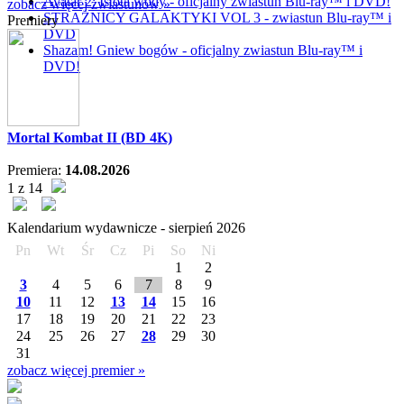
Avatar 2: Istota wody - oficjalny zwiastun Blu-ray™ i DVD!
zobacz więcej zwiastunów »
STRAŻNICY GALAKTYKI VOL 3 - zwiastun Blu-ray™ i
Premiery
DVD
Shazam! Gniew bogów - oficjalny zwiastun Blu-ray™ i
DVD!
Mortal Kombat II (BD 4K)
Premiera:
14.08.2026
1 z 14
Kalendarium wydawnicze -
sierpień
2026
Pn
Wt
Śr
Cz
Pi
So
Ni
1
2
3
4
5
6
7
8
9
10
11
12
13
14
15
16
17
18
19
20
21
22
23
24
25
26
27
28
29
30
31
zobacz więcej premier »