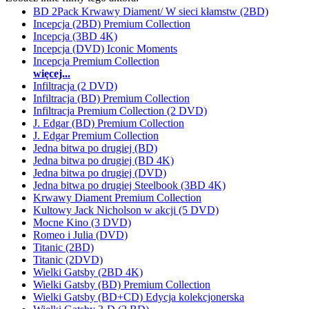
BD 2Pack Krwawy Diament/ W sieci kłamstw (2BD)
Incepcja (2BD) Premium Collection
Incepcja (3BD 4K)
Incepcja (DVD) Iconic Moments
Incepcja Premium Collection
więcej...
Infiltracja (2 DVD)
Infiltracja (BD) Premium Collection
Infiltracja Premium Collection (2 DVD)
J. Edgar (BD) Premium Collection
J. Edgar Premium Collection
Jedna bitwa po drugiej (BD)
Jedna bitwa po drugiej (BD 4K)
Jedna bitwa po drugiej (DVD)
Jedna bitwa po drugiej Steelbook (3BD 4K)
Krwawy Diament Premium Collection
Kultowy Jack Nicholson w akcji (5 DVD)
Mocne Kino (3 DVD)
Romeo i Julia (DVD)
Titanic (2BD)
Titanic (2DVD)
Wielki Gatsby (2BD 4K)
Wielki Gatsby (BD) Premium Collection
Wielki Gatsby (BD+CD) Edycja kolekcjonerska