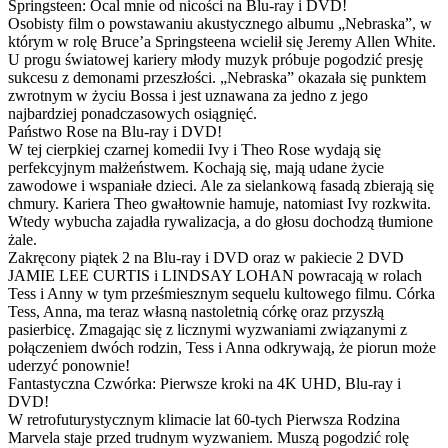
Springsteen: Ocal mnie od nicości na Blu-ray i DVD!
Osobisty film o powstawaniu akustycznego albumu „Nebraska”, w
którym w rolę Bruce’a Springsteena wcielił się Jeremy Allen White.
U progu światowej kariery młody muzyk próbuje pogodzić presję
sukcesu z demonami przeszłości. „Nebraska” okazała się punktem
zwrotnym w życiu Bossa i jest uznawana za jedno z jego
najbardziej ponadczasowych osiągnięć.
Państwo Rose na Blu-ray i DVD!
W tej cierpkiej czarnej komedii Ivy i Theo Rose wydają się
perfekcyjnym małżeństwem. Kochają się, mają udane życie
zawodowe i wspaniałe dzieci. Ale za sielankową fasadą zbierają się
chmury. Kariera Theo gwałtownie hamuje, natomiast Ivy rozkwita.
Wtedy wybucha zajadła rywalizacja, a do głosu dochodzą tłumione
żale.
Zakręcony piątek 2 na Blu-ray i DVD oraz w pakiecie 2 DVD
JAMIE LEE CURTIS i LINDSAY LOHAN powracają w rolach
Tess i Anny w tym prześmiesznym sequelu kultowego filmu. Córka
Tess, Anna, ma teraz własną nastoletnią córkę oraz przyszłą
pasierbicę. Zmagając się z licznymi wyzwaniami związanymi z
połączeniem dwóch rodzin, Tess i Anna odkrywają, że piorun może
uderzyć ponownie!
Fantastyczna Czwórka: Pierwsze kroki na 4K UHD, Blu-ray i
DVD!
W retrofuturystycznym klimacie lat 60-tych Pierwsza Rodzina
Marvela staje przed trudnym wyzwaniem. Muszą pogodzić rolę