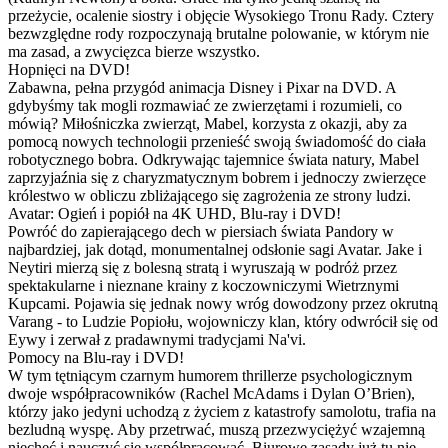
przeżycie, ocalenie siostry i objęcie Wysokiego Tronu Rady. Cztery
bezwzględne rody rozpoczynają brutalne polowanie, w którym nie
ma zasad, a zwycięzca bierze wszystko.
Hopnięci na DVD!
Zabawna, pełna przygód animacja Disney i Pixar na DVD. A
gdybyśmy tak mogli rozmawiać ze zwierzętami i rozumieli, co
mówią? Miłośniczka zwierząt, Mabel, korzysta z okazji, aby za
pomocą nowych technologii przenieść swoją świadomość do ciała
robotycznego bobra. Odkrywając tajemnice świata natury, Mabel
zaprzyjaźnia się z charyzmatycznym bobrem i jednoczy zwierzęce
królestwo w obliczu zbliżającego się zagrożenia ze strony ludzi.
Avatar: Ogień i popiół na 4K UHD, Blu-ray i DVD!
Powróć do zapierającego dech w piersiach świata Pandory w
najbardziej, jak dotąd, monumentalnej odsłonie sagi Avatar. Jake i
Neytiri mierzą się z bolesną stratą i wyruszają w podróż przez
spektakularne i nieznane krainy z koczowniczymi Wietrznymi
Kupcami. Pojawia się jednak nowy wróg dowodzony przez okrutną
Varang - to Ludzie Popiołu, wojowniczy klan, który odwrócił się od
Eywy i zerwał z pradawnymi tradycjami Na'vi.
Pomocy na Blu-ray i DVD!
W tym tętniącym czarnym humorem thrillerze psychologicznym
dwoje współpracowników (Rachel McAdams i Dylan O’Brien),
którzy jako jedyni uchodzą z życiem z katastrofy samolotu, trafia na
bezludną wyspę. Aby przetrwać, muszą przezwyciężyć wzajemną
niechęć i nauczyć się współpracować. Biurowe zasady już tu nie