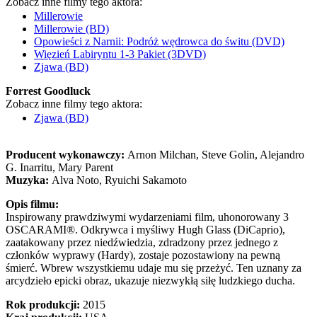
Zobacz inne filmy tego aktora:
Millerowie
Millerowie (BD)
Opowieści z Narnii: Podróż wędrowca do świtu (DVD)
Więzień Labiryntu 1-3 Pakiet (3DVD)
Zjawa (BD)
Forrest Goodluck
Zobacz inne filmy tego aktora:
Zjawa (BD)
Producent wykonawczy:
Arnon Milchan, Steve Golin, Alejandro
G. Inarritu, Mary Parent
Muzyka:
Alva Noto, Ryuichi Sakamoto
Opis filmu:
Inspirowany prawdziwymi wydarzeniami film, uhonorowany 3
OSCARAMI®. Odkrywca i myśliwy Hugh Glass (DiCaprio),
zaatakowany przez niedźwiedzia, zdradzony przez jednego z
członków wyprawy (Hardy), zostaje pozostawiony na pewną
śmierć. Wbrew wszystkiemu udaje mu się przeżyć. Ten uznany za
arcydzieło epicki obraz, ukazuje niezwykłą siłę ludzkiego ducha.
Rok produkcji:
2015