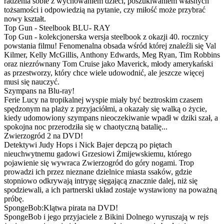
radzenia sobie z wychowaniem dzieci, poszukiwaniem własnych
tożsamości i odpowiedzią na pytanie, czy miłość może przybrać
nowy kształt.
Top Gun - Steelbook BLU- RAY
Top Gun - kolekcjonerska wersja steelbook z okazji 40. rocznicy
powstania filmu! Fenomenalna obsada wśród której znaleźli się Val
Kilmer, Kelly McGillis, Anthony Edwards, Meg Ryan, Tim Robbins
oraz niezrównany Tom Cruise jako Maverick, młody amerykański
as przestworzy, który chce wiele udowodnić, ale jeszcze więcej
musi się nauczyć.
Szympans na Blu-ray!
Ferie Lucy na tropikalnej wyspie miały być beztroskim czasem
spędzonym na plaży z przyjaciółmi, a okazały się walką o życie,
kiedy udomowiony szympans nieoczekiwanie wpadł w dziki szał, a
spokojna noc przerodziła się w chaotyczną batalię...
Zwierzogród 2 na DVD!
Detektywi Judy Hops i Nick Bajer depczą po piętach
nieuchwytnemu gadowi Grzesiowi Żmijewskiemu, którego
pojawienie się wywraca Zwierzogród do góry nogami. Trop
prowadzi ich przez nieznane dzielnice miasta ssaków, gdzie
stopniowo odkrywają intrygę sięgającą znacznie dalej, niż się
spodziewali, a ich partnerski układ zostaje wystawiony na poważną
próbę.
SpongeBob:Klątwa pirata na DVD!
SpongeBob i jego przyjaciele z Bikini Dolnego wyruszają w rejs