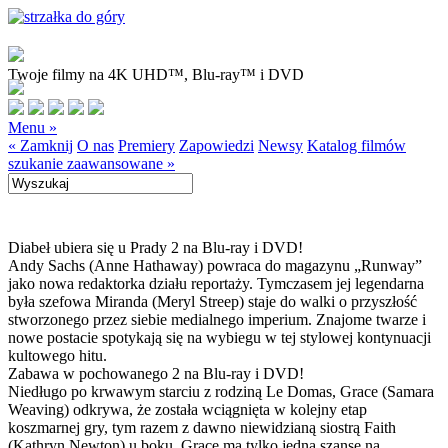
Twoje filmy na 4K UHD™, Blu-ray™ i DVD
Menu »
« Zamknij
O nas
Premiery
Zapowiedzi
Newsy
Katalog filmów
szukanie zaawansowane »
Diabeł ubiera się u Prady 2 na Blu-ray i DVD!
Andy Sachs (Anne Hathaway) powraca do magazynu „Runway”
jako nowa redaktorka działu reportaży. Tymczasem jej legendarna
była szefowa Miranda (Meryl Streep) staje do walki o przyszłość
stworzonego przez siebie medialnego imperium. Znajome twarze i
nowe postacie spotykają się na wybiegu w tej stylowej kontynuacji
kultowego hitu.
Zabawa w pochowanego 2 na Blu-ray i DVD!
Niedługo po krwawym starciu z rodziną Le Domas, Grace (Samara
Weaving) odkrywa, że została wciągnięta w kolejny etap
koszmarnej gry, tym razem z dawno niewidzianą siostrą Faith
(Kathryn Newton) u boku. Grace ma tylko jedną szansę na