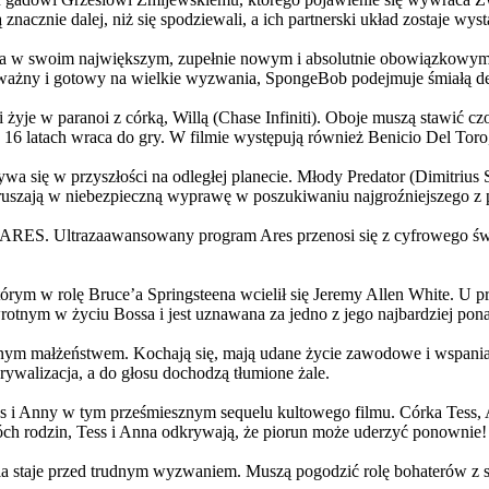
 znacznie dalej, niż się spodziewali, a ich partnerski układ zostaje w
życia w swoim największym, zupełnie nowym i absolutnie obowiązkowy
ażny i gotowy na wielkie wyzwania, SpongeBob podejmuje śmiałą dec
yje w paranoi z córką, Willą (Chase Infiniti). Oboje muszą stawić czoł
16 latach wraca do gry. W filmie występują również Benicio Del Toro,
grywa się w przyszłości na odległej planecie. Młody Predator (Dimitri
 ruszają w niebezpieczną wyprawę w poszukiwaniu najgroźniejszego z
: ARES. Ultrazaawansowany program Ares przenosi się z cyfrowego świ
rym w rolę Bruce’a Springsteena wcielił się Jeremy Allen White. U p
rotnym w życiu Bossa i jest uznawana za jedno z jego najbardziej po
jnym małżeństwem. Kochają się, mają udane życie zawodowe i wspaniałe
ywalizacja, a do głosu dochodzą tłumione żale.
 w tym prześmiesznym sequelu kultowego filmu. Córka Tess, Anna, 
h rodzin, Tess i Anna odkrywają, że piorun może uderzyć ponownie!
la staje przed trudnym wyzwaniem. Muszą pogodzić rolę bohaterów z s