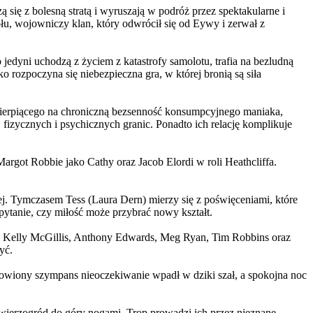
 się z bolesną stratą i wyruszają w podróż przez spektakularne i
, wojowniczy klan, który odwrócił się od Eywy i zerwał z
yni uchodzą z życiem z katastrofy samolotu, trafia na bezludną
rozpoczyna się niebezpieczna gra, w której bronią są siła
ierpiącego na chroniczną bezsenność konsumpcyjnego maniaka,
 fizycznych i psychicznych granic. Ponadto ich relację komplikuje
argot Robbie jako Cathy oraz Jacob Elordi w roli Heathcliffa.
ej. Tymczasem Tess (Laura Dern) mierzy się z poświęceniami, które
ytanie, czy miłość może przybrać nowy kształt.
er, Kelly McGillis, Anthony Edwards, Meg Ryan, Tim Robbins oraz
yć.
omowiony szympans nieoczekiwanie wpadł w dziki szał, a spokojna noc
ierzogród do góry nogami. Trop prowadzi ich przez nieznane