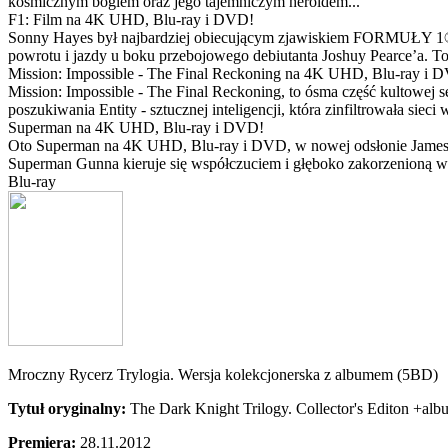
kosmicznym bogiem oraz jego tajemniczym heroldem...
F1: Film na 4K UHD, Blu-ray i DVD!
Sonny Hayes był najbardziej obiecującym zjawiskiem FORMUŁY 1® w 
powrotu i jazdy u boku przebojowego debiutanta Joshuy Pearce’a. To 
Mission: Impossible - The Final Reckoning na 4K UHD, Blu-ray i 
Mission: Impossible - The Final Reckoning, to ósma część kultowej 
poszukiwania Entity - sztucznej inteligencji, która zinfiltrowała sie
Superman na 4K UHD, Blu-ray i DVD!
Oto Superman na 4K UHD, Blu-ray i DVD, w nowej odsłonie Jamesa 
Superman Gunna kieruje się współczuciem i głęboko zakorzenioną wi
Blu-ray
Mroczny Rycerz Trylogia. Wersja kolekcjonerska z albumem (5BD)
Tytuł oryginalny:
The Dark Knight Trilogy. Collector's Editon +al
Premiera:
28.11.2012