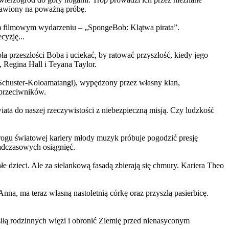
ystawiony na poważną próbę.
m filmowym wydarzeniu – „SpongeBob: Klątwa pirata”.
yzję...
a przeszłości Boba i uciekać, by ratować przyszłość, kiedy jego
 Regina Hall i Teyana Taylor.
us Schuster-Koloamatangi), wypędzony przez własny klan,
 przeciwników.
ata do naszej rzeczywistości z niebezpieczną misją. Czy ludzkość
rogu światowej kariery młody muzyk próbuje pogodzić presję
nadczasowych osiągnięć.
 dzieci. Ale za sielankową fasadą zbierają się chmury. Kariera Theo
ma teraz własną nastoletnią córkę oraz przyszłą pasierbicę.
iłą rodzinnych więzi i obronić Ziemię przed nienasyconym