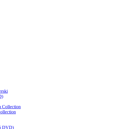
rski
D)
 Collection
llection
(6 DVD)