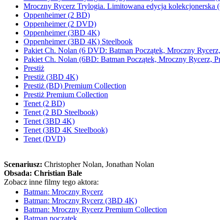
Mroczny Rycerz Trylogia. Limitowana edycja kolekcjonerska 
Oppenheimer (2 BD)
Oppenheimer (2 DVD)
Oppenheimer (3BD 4K)
Oppenheimer (3BD 4K) Steelbook
Pakiet Ch. Nolan (6 DVD: Batman Początek, Mroczny Rycerz, P
Pakiet Ch. Nolan (6BD: Batman Początek, Mroczny Rycerz, Pre
Prestiż
Prestiż (3BD 4K)
Prestiż (BD) Premium Collection
Prestiż Premium Collection
Tenet (2 BD)
Tenet (2 BD Steelbook)
Tenet (3BD 4K)
Tenet (3BD 4K Steelbook)
Tenet (DVD)
Scenariusz:
Christopher Nolan
, Jonathan Nolan
Obsada:
Christian Bale
Zobacz inne filmy tego aktora:
Batman: Mroczny Rycerz
Batman: Mroczny Rycerz (3BD 4K)
Batman: Mroczny Rycerz Premium Collection
Batman początek