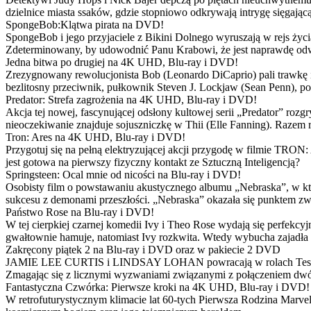
dzielnice miasta ssaków, gdzie stopniowo odkrywają intrygę sięgającą
SpongeBob:Klątwa pirata na DVD!
SpongeBob i jego przyjaciele z Bikini Dolnego wyruszają w rejs 
Zdeterminowany, by udowodnić Panu Krabowi, że jest naprawdę odw
Jedna bitwa po drugiej na 4K UHD, Blu-ray i DVD!
Zrezygnowany rewolucjonista Bob (Leonardo DiCaprio) pali trawkę i ż
bezlitosny przeciwnik, pułkownik Steven J. Lockjaw (Sean Penn), po 
Predator: Strefa zagrożenia na 4K UHD, Blu-ray i DVD!
Akcja tej nowej, fascynującej odsłony kultowej serii „Predator” roz
nieoczekiwanie znajduje sojuszniczkę w Thii (Elle Fanning). Razem
Tron: Ares na 4K UHD, Blu-ray i DVD!
Przygotuj się na pełną elektryzującej akcji przygodę w filmie TRON
jest gotowa na pierwszy fizyczny kontakt ze Sztuczną Inteligencją?
Springsteen: Ocal mnie od nicości na Blu-ray i DVD!
Osobisty film o powstawaniu akustycznego albumu „Nebraska”, w któ
sukcesu z demonami przeszłości. „Nebraska” okazała się punktem zw
Państwo Rose na Blu-ray i DVD!
W tej cierpkiej czarnej komedii Ivy i Theo Rose wydają się perfekcy
gwałtownie hamuje, natomiast Ivy rozkwita. Wtedy wybucha zajadła r
Zakręcony piątek 2 na Blu-ray i DVD oraz w pakiecie 2 DVD
JAMIE LEE CURTIS i LINDSAY LOHAN powracają w rolach Tess i Anny
Zmagając się z licznymi wyzwaniami związanymi z połączeniem dwóc
Fantastyczna Czwórka: Pierwsze kroki na 4K UHD, Blu-ray i DVD!
W retrofuturystycznym klimacie lat 60-tych Pierwsza Rodzina Marve