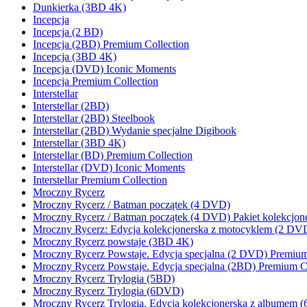
Dunkierka (3BD 4K)
Incepcja
Incepcja (2 BD)
Incepcja (2BD) Premium Collection
Incepcja (3BD 4K)
Incepcja (DVD) Iconic Moments
Incepcja Premium Collection
Interstellar
Interstellar (2BD)
Interstellar (2BD) Steelbook
Interstellar (2BD) Wydanie specjalne Digibook
Interstellar (3BD 4K)
Interstellar (BD) Premium Collection
Interstellar (DVD) Iconic Moments
Interstellar Premium Collection
Mroczny Rycerz
Mroczny Rycerz / Batman początek (4 DVD)
Mroczny Rycerz / Batman początek (4 DVD) Pakiet kolekcjone
Mroczny Rycerz: Edycja kolekcjonerska z motocyklem (2 DV
Mroczny Rycerz powstaje (3BD 4K)
Mroczny Rycerz Powstaje. Edycja specjalna (2 DVD) Premium
Mroczny Rycerz Powstaje. Edycja specjalna (2BD) Premium Co
Mroczny Rycerz Trylogia (5BD)
Mroczny Rycerz Trylogia (6DVD)
Mroczny Rycerz Trylogia. Edycja kolekcjonerska z albumem 