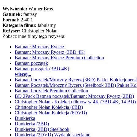
Wytwórnia:
Warner Bros.
Gatunek:
fantasy
Format:
2.40:1
Kategoria filmu:
fabularny
Reżyser:
Christopher Nolan
Zobacz inne filmy tego reżysera:
Batman: Mroczny Rycerz
Batman: Mroczny Rycerz (3BD 4K)
Batman: Mroczny Rycerz Premium Collection
Batman początek
Batman początek (3BD 4K)
więcej...
Batman Początek/Mroczny Rycerz (3BD) Pakiet Kolekcjonersk
Batman Początek/Mroczny Rycerz (Steelbook 3BD) Pakiet Kol
Batman Początek Premium Collection
BD 2Pack Batman początek/Batman: Mroczny Rycerz (2BD)
Christopher Nolan - Kolekcja filmów w 4K (7BD 4K, 14 BD)
Christopher Nolan Kolekcja (6BD)
Christopher Nolan Kolekcja (6DVD)
Dunkierka
Dunkierka (2BD)
Dunkierka (2BD) Steelbook
Dunkierka (2DVD) Wydanie specjalne