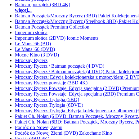
Batman początek (3BD 4K)
więcej...
Batman Początek/Mroczny Rycerz (3BD) Pakiet Kolekcjonersk
Batman Początek/Mroczny Rycerz (Steelbook 3BD) Pakiet Kol
Batman Początek Premium Collection
Imperium słońca
Imperium słońca (2DVD) Iconic Moments
Le Mans '66 (BD)
Le Mans '66 (DVD)
Mocne Kino (3 DVD)
Mroczny Rycerz
Mroczny Rycerz / Batman początek (4 DVD)
Mroczny Rycerz / Batman początek (4 DVD) Pakiet kolekcjone
Mroczny Rycerz: Edycja kolekcjonerska z motocyklem (2 DV
Mroczny Rycerz powstaje (3BD 4K)
Mroczny Rycerz Powstaje. Edycja specjalna (2 DVD) Premium
Mroczny Rycerz Powstaje. Edycja specjalna (2BD) Premium Co
Mroczny Rycerz Trylogia (5BD)
Mroczny Rycerz Trylogia (6DVD)
Mroczny Rycerz Trylogia. Edycja kolekcjonerska z albumem 
Pakiet Ch. Nolan (6 DVD: Batman Początek, Mroczny Rycerz, P
Pakiet Ch. Nolan (6BD: Batman Początek, Mroczny Rycerz, Pre
Podróż do Nowej Ziemi
Podróż do Nowej Ziemi (DVD) Zakochane Kino
Prestiż (3BD 4K)