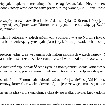
j, jak dotąd, monumentalnej odsłonie sagi Avatar. Jake i Neytiri mierzą
jednak nowy wróg dowodzony przez okrutną Varang - to Ludzie Popiołu
 współpracowników (Rachel McAdams i Dylan O’Brien), którzy jako jed
yć się współpracować. Biurowe zasady już tu nie obowiązują. Szybko 
nej pułapki?
wardem Nortonem w rolach głównych. Popisowy występ Nortona jako c
a buntowniczą, egzystencjalną krucjatę, która zaprowadzi ich na skraj
etacja jednej z najwspanialszych historii miłosnych wszech czasów. M
na namiętność przeradza się z romantycznej w odurzającą i toksyczną.
Arnett) próbuje odnaleźć sens życia na nowojorskiej scenie komediow
owaniem dzieci, poszukiwaniem własnych tożsamości i odpowiedzią na p
wstania filmu! Fenomenalna obsada wśród której znaleźli się Val Kilm
orzy, który chce wiele udowodnić, ale jeszcze więcej musi się naucz
onym na plaży z przyjaciółmi, a okazały się walką o życie, kiedy ud
 gadowi Grzesiowi Żmijewskiemu, którego pojawienie się wywraca Zw