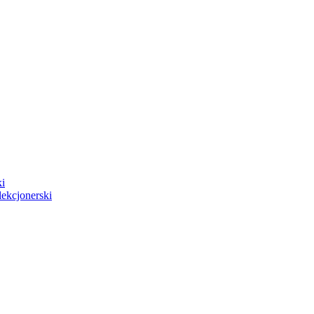
i
ekcjonerski