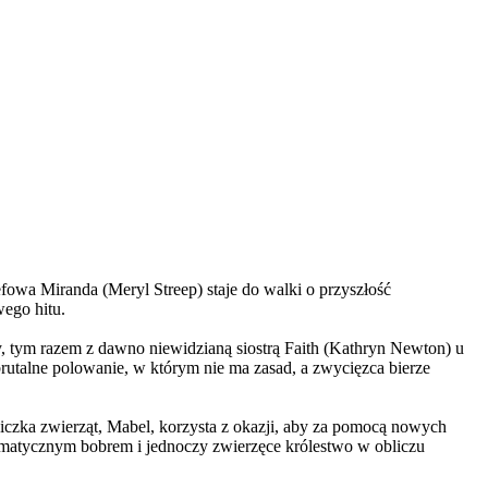
wa Miranda (Meryl Streep) staje do walki o przyszłość
wego hitu.
, tym razem z dawno niewidzianą siostrą Faith (Kathryn Newton) u
brutalne polowanie, w którym nie ma zasad, a zwycięzca bierze
czka zwierząt, Mabel, korzysta z okazji, aby za pomocą nowych
yzmatycznym bobrem i jednoczy zwierzęce królestwo w obliczu