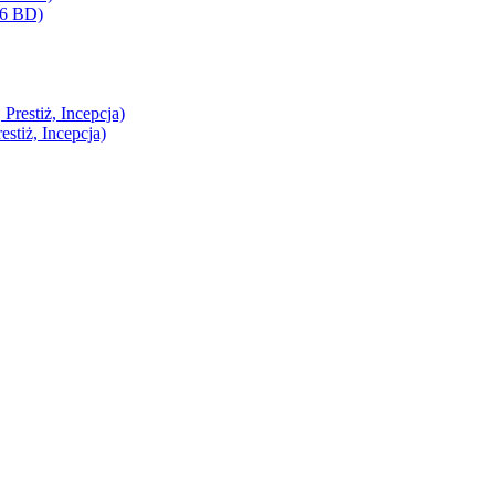
(6 BD)
restiż, Incepcja)
stiż, Incepcja)