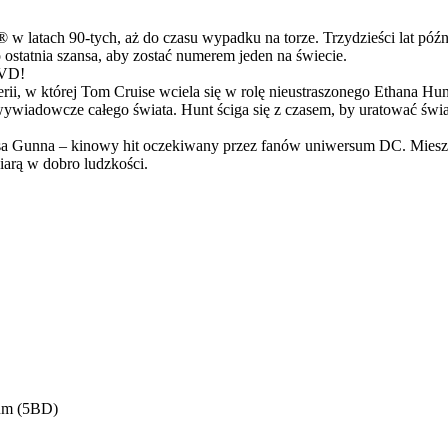
latach 90-tych, aż do czasu wypadku na torze. Trzydzieści lat późn
ostatnia szansa, aby zostać numerem jeden na świecie.
DVD!
serii, w której Tom Cruise wciela się w rolę nieustraszonego Ethana 
ci wywiadowcze całego świata. Hunt ściga się z czasem, by uratować świ
Gunna – kinowy hit oczekiwany przez fanów uniwersum DC. Mieszanka
arą w dobro ludzkości.
bum (5BD)