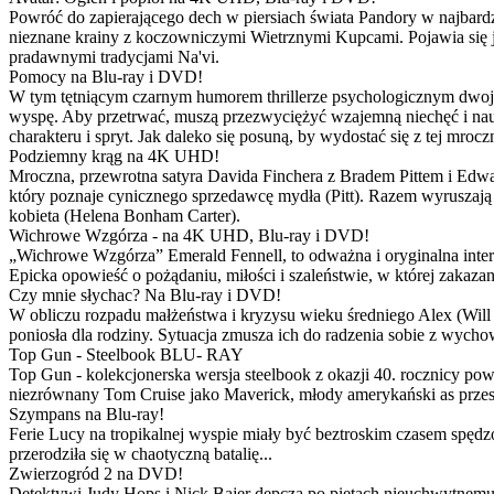
Powróć do zapierającego dech w piersiach świata Pandory w najbardzie
nieznane krainy z koczowniczymi Wietrznymi Kupcami. Pojawia się 
pradawnymi tradycjami Na'vi.
Pomocy na Blu-ray i DVD!
W tym tętniącym czarnym humorem thrillerze psychologicznym dwoje
wyspę. Aby przetrwać, muszą przezwyciężyć wzajemną niechęć i naucz
charakteru i spryt. Jak daleko się posuną, by wydostać się z tej mrocz
Podziemny krąg na 4K UHD!
Mroczna, przewrotna satyra Davida Finchera z Bradem Pittem i Ed
który poznaje cynicznego sprzedawcę mydła (Pitt). Razem wyruszają n
kobieta (Helena Bonham Carter).
Wichrowe Wzgórza - na 4K UHD, Blu-ray i DVD!
„Wichrowe Wzgórza” Emerald Fennell, to odważna i oryginalna interpr
Epicka opowieść o pożądaniu, miłości i szaleństwie, w której zakaza
Czy mnie słychac? Na Blu-ray i DVD!
W obliczu rozpadu małżeństwa i kryzysu wieku średniego Alex (Will 
poniosła dla rodziny. Sytuacja zmusza ich do radzenia sobie z wych
Top Gun - Steelbook BLU- RAY
Top Gun - kolekcjonerska wersja steelbook z okazji 40. rocznicy po
niezrównany Tom Cruise jako Maverick, młody amerykański as przestw
Szympans na Blu-ray!
Ferie Lucy na tropikalnej wyspie miały być beztroskim czasem spędz
przerodziła się w chaotyczną batalię...
Zwierzogród 2 na DVD!
Detektywi Judy Hops i Nick Bajer depczą po piętach nieuchwytnemu