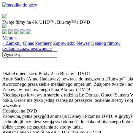
Twoje filmy na 4K UHD™, Blu-ray™ i DVD
Menu »
« Zamknij
O nas
Premiery
Zapowiedzi
Newsy
Katalog filmów
szukanie zaawansowane »
Diabeł ubiera się u Prady 2 na Blu-ray i DVD!
Andy Sachs (Anne Hathaway) powraca do magazynu „Runway” jako now
stworzonego przez siebie medialnego imperium. Znajome twarze i now
Zabawa w pochowanego 2 na Blu-ray i DVD!
Niedługo po krwawym starciu z rodziną Le Domas, Grace (Samara Wea
boku. Grace ma tylko jedną szansę na przeżycie, ocalenie siostry i
wszystko.
Hopnięci na DVD!
Zabawna, pełna przygód animacja Disney i Pixar na DVD. A gdybyśmy
technologii przenieść swoją świadomość do ciała robotycznego bobra
zbliżającego się zagrożenia ze strony ludzi.
Avatar: Ogień i popiół na 4K UHD, Blu-ray i DVD!