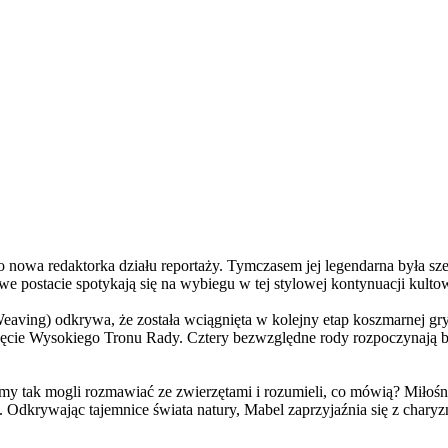
a redaktorka działu reportaży. Tymczasem jej legendarna była szefo
e postacie spotykają się na wybiegu w tej stylowej kontynuacji kulto
ving) odkrywa, że została wciągnięta w kolejny etap koszmarnej gry
 objęcie Wysokiego Tronu Rady. Cztery bezwzględne rody rozpoczynają 
 tak mogli rozmawiać ze zwierzętami i rozumieli, co mówią? Miłośni
. Odkrywając tajemnice świata natury, Mabel zaprzyjaźnia się z char