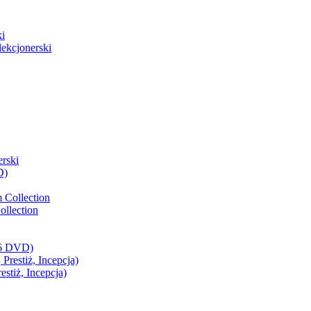
i
ekcjonerski
rski
D)
 Collection
llection
(6 DVD)
restiż, Incepcja)
stiż, Incepcja)