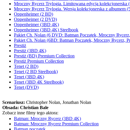
Mroczny Rycerz Trylogia. Limitowana edycja kolekcjonerska 
Mroczny Rycerz Trylogia. Wersja kolekcjonerska z albumem 
Oppenheimer (2 BD)
Oppenheimer (2 DVD)
Oppenheimer (3BD 4K)
Oppenheimer (3BD 4K) Steelbook
Pakiet Ch. Nolan (6 DVD: Batman Początek, Mroczny Rycerz, P
Pakiet Ch. Nolan (6BD: Batman Początek, Mroczny Rycerz, Pre
Prestiż
Prestiż (3BD 4K)
Prestiż (BD) Premium Collection
Prestiż Premium Collection
Tenet (2 BD)
Tenet (2 BD Steelbook)
Tenet (3BD 4K)
Tenet (3BD 4K Steelbook)
Tenet (DVD)
Scenariusz:
Christopher Nolan
, Jonathan Nolan
Obsada:
Christian Bale
Zobacz inne filmy tego aktora:
Batman: Mroczny Rycerz (3BD 4K)
Batman: Mroczny Rycerz Premium Collection
Batman początek