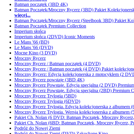
Batman początek (3BD 4K)
Batman Początek/Mroczny Rycerz (3BD) Pakiet Kolekcjonersk
więcej...
Batman Początek/Mroczny Rycerz (Steelbook 3BD) Pakiet Kol
Batman Początek Premium Collection
Imperium słońca
Imperium słońca (2DVD) Iconic Moments
Le Mans '66 (BD)
Le Mans '66 (DVD)
Mocne Kino (3 DVD)
Mroczny Rycerz
Mroczny Rycerz / Batman początek (4 DVD)
Mroczny Rycerz / Batman początek (4 DVD) Pakiet kolekcjone
Mroczny Rycerz: Edycja kolekcjonerska z motocyklem (2 DV
Mroczny Rycerz powstaje (3BD 4K)
Mroczny Rycerz Powstaje. Edycja specjalna (2 DVD) Premium
Mroczny Rycerz Powstaje. Edycja specjalna (2BD) Premium Co
Mroczny Rycerz Trylogia (5BD)
Mroczny Rycerz Trylogia (6DVD)
Mroczny Rycerz Trylogia. Edycja kolekcjonerska z albumem 
Mroczny Rycerz Trylogia. Wersja kolekcjonerska z albumem 
Pakiet Ch. Nolan (6 DVD: Batman Początek, Mroczny Rycerz, P
Pakiet Ch. Nolan (6BD: Batman Początek, Mroczny Rycerz, Pre
Podróż do Nowej Ziemi
Podróż do Nowej Ziemi (DVD) Zakochane Kino