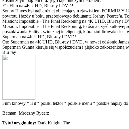
kosmicznym bogiem oraz jego tajemniczym heroldem...
F1: Film na 4K UHD, Blu-ray i DVD!
Sonny Hayes był najbardziej obiecującym zjawiskiem FORMUŁY 1® w 
powrotu i jazdy u boku przebojowego debiutanta Joshuy Pearce’a. To 
Mission: Impossible - The Final Reckoning na 4K UHD, Blu-ray i 
Mission: Impossible - The Final Reckoning, to ósma część kultowej 
poszukiwania Entity - sztucznej inteligencji, która zinfiltrowała sie
Superman na 4K UHD, Blu-ray i DVD!
Oto Superman na 4K UHD, Blu-ray i DVD, w nowej odsłonie Jamesa 
Superman Gunna kieruje się współczuciem i głęboko zakorzenioną wi
Blu-ray
Film kinowy *
Hit *
polski lektor *
polskie menu *
polskie napisy do
Batman: Mroczny Rycerz
Tytuł oryginalny:
Dark Knight, The