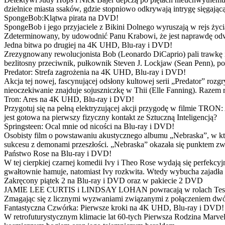
dzielnice miasta ssaków, gdzie stopniowo odkrywają intrygę sięgającą
SpongeBob:Klątwa pirata na DVD!
SpongeBob i jego przyjaciele z Bikini Dolnego wyruszają w rejs 
Zdeterminowany, by udowodnić Panu Krabowi, że jest naprawdę odw
Jedna bitwa po drugiej na 4K UHD, Blu-ray i DVD!
Zrezygnowany rewolucjonista Bob (Leonardo DiCaprio) pali trawkę i ż
bezlitosny przeciwnik, pułkownik Steven J. Lockjaw (Sean Penn), po 
Predator: Strefa zagrożenia na 4K UHD, Blu-ray i DVD!
Akcja tej nowej, fascynującej odsłony kultowej serii „Predator” roz
nieoczekiwanie znajduje sojuszniczkę w Thii (Elle Fanning). Razem
Tron: Ares na 4K UHD, Blu-ray i DVD!
Przygotuj się na pełną elektryzującej akcji przygodę w filmie TRON
jest gotowa na pierwszy fizyczny kontakt ze Sztuczną Inteligencją?
Springsteen: Ocal mnie od nicości na Blu-ray i DVD!
Osobisty film o powstawaniu akustycznego albumu „Nebraska”, w któ
sukcesu z demonami przeszłości. „Nebraska” okazała się punktem zw
Państwo Rose na Blu-ray i DVD!
W tej cierpkiej czarnej komedii Ivy i Theo Rose wydają się perfekcy
gwałtownie hamuje, natomiast Ivy rozkwita. Wtedy wybucha zajadła r
Zakręcony piątek 2 na Blu-ray i DVD oraz w pakiecie 2 DVD
JAMIE LEE CURTIS i LINDSAY LOHAN powracają w rolach Tess i Anny
Zmagając się z licznymi wyzwaniami związanymi z połączeniem dwóc
Fantastyczna Czwórka: Pierwsze kroki na 4K UHD, Blu-ray i DVD!
W retrofuturystycznym klimacie lat 60-tych Pierwsza Rodzina Marve