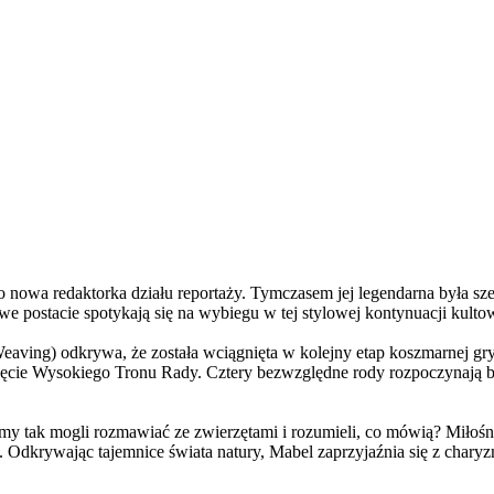
a redaktorka działu reportaży. Tymczasem jej legendarna była szefo
e postacie spotykają się na wybiegu w tej stylowej kontynuacji kulto
ving) odkrywa, że została wciągnięta w kolejny etap koszmarnej gry
 objęcie Wysokiego Tronu Rady. Cztery bezwzględne rody rozpoczynają 
 tak mogli rozmawiać ze zwierzętami i rozumieli, co mówią? Miłośni
. Odkrywając tajemnice świata natury, Mabel zaprzyjaźnia się z char