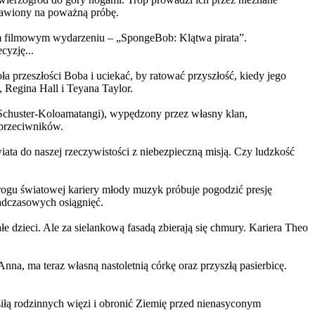
ystawiony na poważną próbę.
m filmowym wydarzeniu – „SpongeBob: Klątwa pirata”.
yzję...
a przeszłości Boba i uciekać, by ratować przyszłość, kiedy jego
 Regina Hall i Teyana Taylor.
us Schuster-Koloamatangi), wypędzony przez własny klan,
 przeciwników.
ata do naszej rzeczywistości z niebezpieczną misją. Czy ludzkość
rogu światowej kariery młody muzyk próbuje pogodzić presję
nadczasowych osiągnięć.
 dzieci. Ale za sielankową fasadą zbierają się chmury. Kariera Theo
ma teraz własną nastoletnią córkę oraz przyszłą pasierbicę.
iłą rodzinnych więzi i obronić Ziemię przed nienasyconym