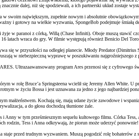
 znacznie dalej, niż się spodziewali, a ich partnerski układ zostaje w
życia w swoim największym, zupełnie nowym i absolutnie obowiązkowy
ażny i gotowy na wielkie wyzwania, SpongeBob podejmuje śmiałą dec
yje w paranoi z córką, Willą (Chase Infiniti). Oboje muszą stawić czoł
16 latach wraca do gry. W filmie występują również Benicio Del Toro,
grywa się w przyszłości na odległej planecie. Młody Predator (Dimitri
 ruszają w niebezpieczną wyprawę w poszukiwaniu najgroźniejszego z
: ARES. Ultrazaawansowany program Ares przenosi się z cyfrowego świ
rym w rolę Bruce’a Springsteena wcielił się Jeremy Allen White. U p
rotnym w życiu Bossa i jest uznawana za jedno z jego najbardziej po
jnym małżeństwem. Kochają się, mają udane życie zawodowe i wspaniałe
ywalizacja, a do głosu dochodzą tłumione żale.
 w tym prześmiesznym sequelu kultowego filmu. Córka Tess, Anna, 
h rodzin, Tess i Anna odkrywają, że piorun może uderzyć ponownie!
la staje przed trudnym wyzwaniem. Muszą pogodzić rolę bohaterów z s