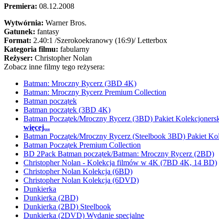
Premiera:
08.12.2008
Wytwórnia:
Warner Bros.
Gatunek:
fantasy
Format:
2.40:1
/Szerokoekranowy (16:9)/
Letterbox
Kategoria filmu:
fabularny
Reżyser:
Christopher Nolan
Zobacz inne filmy tego reżysera:
Batman: Mroczny Rycerz (3BD 4K)
Batman: Mroczny Rycerz Premium Collection
Batman początek
Batman początek (3BD 4K)
Batman Początek/Mroczny Rycerz (3BD) Pakiet Kolekcjonersk
więcej...
Batman Początek/Mroczny Rycerz (Steelbook 3BD) Pakiet Kol
Batman Początek Premium Collection
BD 2Pack Batman początek/Batman: Mroczny Rycerz (2BD)
Christopher Nolan - Kolekcja filmów w 4K (7BD 4K, 14 BD)
Christopher Nolan Kolekcja (6BD)
Christopher Nolan Kolekcja (6DVD)
Dunkierka
Dunkierka (2BD)
Dunkierka (2BD) Steelbook
Dunkierka (2DVD) Wydanie specjalne