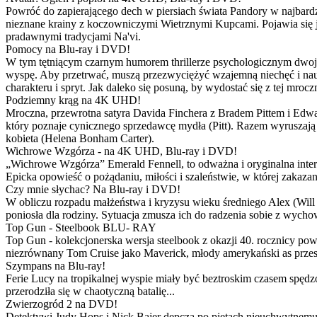
Powróć do zapierającego dech w piersiach świata Pandory w najbardzie
nieznane krainy z koczowniczymi Wietrznymi Kupcami. Pojawia się 
pradawnymi tradycjami Na'vi.
Pomocy na Blu-ray i DVD!
W tym tętniącym czarnym humorem thrillerze psychologicznym dwoje
wyspę. Aby przetrwać, muszą przezwyciężyć wzajemną niechęć i naucz
charakteru i spryt. Jak daleko się posuną, by wydostać się z tej mrocz
Podziemny krąg na 4K UHD!
Mroczna, przewrotna satyra Davida Finchera z Bradem Pittem i Ed
który poznaje cynicznego sprzedawcę mydła (Pitt). Razem wyruszają n
kobieta (Helena Bonham Carter).
Wichrowe Wzgórza - na 4K UHD, Blu-ray i DVD!
„Wichrowe Wzgórza” Emerald Fennell, to odważna i oryginalna interpr
Epicka opowieść o pożądaniu, miłości i szaleństwie, w której zakaza
Czy mnie słychac? Na Blu-ray i DVD!
W obliczu rozpadu małżeństwa i kryzysu wieku średniego Alex (Will 
poniosła dla rodziny. Sytuacja zmusza ich do radzenia sobie z wych
Top Gun - Steelbook BLU- RAY
Top Gun - kolekcjonerska wersja steelbook z okazji 40. rocznicy po
niezrównany Tom Cruise jako Maverick, młody amerykański as przestw
Szympans na Blu-ray!
Ferie Lucy na tropikalnej wyspie miały być beztroskim czasem spędz
przerodziła się w chaotyczną batalię...
Zwierzogród 2 na DVD!
Detektywi Judy Hops i Nick Bajer depczą po piętach nieuchwytnemu