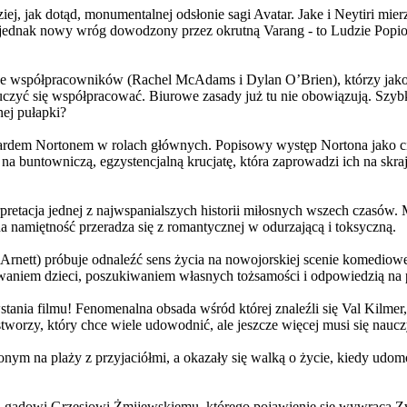
j, jak dotąd, monumentalnej odsłonie sagi Avatar. Jake i Neytiri mierzą
jednak nowy wróg dowodzony przez okrutną Varang - to Ludzie Popiołu
 współpracowników (Rachel McAdams i Dylan O’Brien), którzy jako jed
yć się współpracować. Biurowe zasady już tu nie obowiązują. Szybko 
nej pułapki?
wardem Nortonem w rolach głównych. Popisowy występ Nortona jako c
a buntowniczą, egzystencjalną krucjatę, która zaprowadzi ich na skraj
etacja jednej z najwspanialszych historii miłosnych wszech czasów. M
na namiętność przeradza się z romantycznej w odurzającą i toksyczną.
Arnett) próbuje odnaleźć sens życia na nowojorskiej scenie komediow
owaniem dzieci, poszukiwaniem własnych tożsamości i odpowiedzią na p
wstania filmu! Fenomenalna obsada wśród której znaleźli się Val Kilm
orzy, który chce wiele udowodnić, ale jeszcze więcej musi się naucz
onym na plaży z przyjaciółmi, a okazały się walką o życie, kiedy ud
 gadowi Grzesiowi Żmijewskiemu, którego pojawienie się wywraca Zw