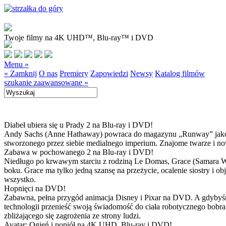
Twoje filmy na 4K UHD™, Blu-ray™ i DVD
Menu »
« Zamknij
O nas
Premiery
Zapowiedzi
Newsy
Katalog filmów
szukanie zaawansowane »
Diabeł ubiera się u Prady 2 na Blu-ray i DVD!
Andy Sachs (Anne Hathaway) powraca do magazynu „Runway” jako now
stworzonego przez siebie medialnego imperium. Znajome twarze i now
Zabawa w pochowanego 2 na Blu-ray i DVD!
Niedługo po krwawym starciu z rodziną Le Domas, Grace (Samara Wea
boku. Grace ma tylko jedną szansę na przeżycie, ocalenie siostry i
wszystko.
Hopnięci na DVD!
Zabawna, pełna przygód animacja Disney i Pixar na DVD. A gdybyśmy
technologii przenieść swoją świadomość do ciała robotycznego bobra
zbliżającego się zagrożenia ze strony ludzi.
Avatar: Ogień i popiół na 4K UHD, Blu-ray i DVD!