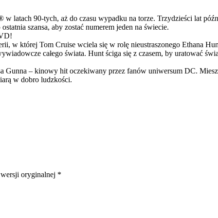
latach 90-tych, aż do czasu wypadku na torze. Trzydzieści lat późn
ostatnia szansa, aby zostać numerem jeden na świecie.
DVD!
serii, w której Tom Cruise wciela się w rolę nieustraszonego Ethana 
ci wywiadowcze całego świata. Hunt ściga się z czasem, by uratować świ
Gunna – kinowy hit oczekiwany przez fanów uniwersum DC. Mieszanka
arą w dobro ludzkości.
 wersji oryginalnej *