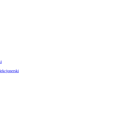
i
ekcjonerski