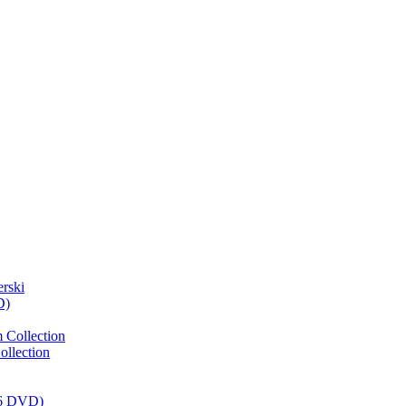
rski
D)
 Collection
llection
(6 DVD)