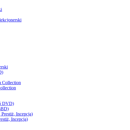
i
ekcjonerski
rski
D)
 Collection
llection
(6 DVD)
(5BD)
restiż, Incepcja)
stiż, Incepcja)