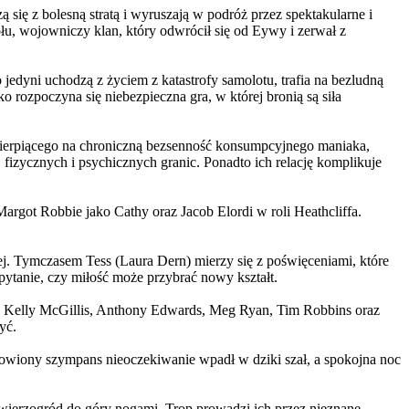
 się z bolesną stratą i wyruszają w podróż przez spektakularne i
, wojowniczy klan, który odwrócił się od Eywy i zerwał z
yni uchodzą z życiem z katastrofy samolotu, trafia na bezludną
rozpoczyna się niebezpieczna gra, w której bronią są siła
ierpiącego na chroniczną bezsenność konsumpcyjnego maniaka,
 fizycznych i psychicznych granic. Ponadto ich relację komplikuje
argot Robbie jako Cathy oraz Jacob Elordi w roli Heathcliffa.
ej. Tymczasem Tess (Laura Dern) mierzy się z poświęceniami, które
ytanie, czy miłość może przybrać nowy kształt.
er, Kelly McGillis, Anthony Edwards, Meg Ryan, Tim Robbins oraz
yć.
omowiony szympans nieoczekiwanie wpadł w dziki szał, a spokojna noc
ierzogród do góry nogami. Trop prowadzi ich przez nieznane