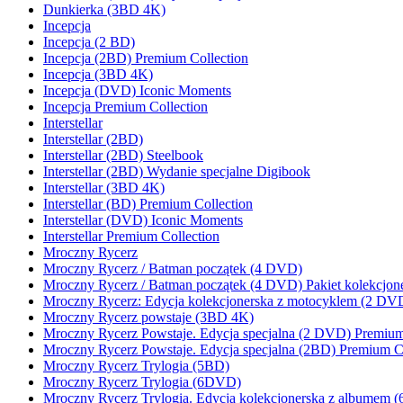
Dunkierka (3BD 4K)
Incepcja
Incepcja (2 BD)
Incepcja (2BD) Premium Collection
Incepcja (3BD 4K)
Incepcja (DVD) Iconic Moments
Incepcja Premium Collection
Interstellar
Interstellar (2BD)
Interstellar (2BD) Steelbook
Interstellar (2BD) Wydanie specjalne Digibook
Interstellar (3BD 4K)
Interstellar (BD) Premium Collection
Interstellar (DVD) Iconic Moments
Interstellar Premium Collection
Mroczny Rycerz
Mroczny Rycerz / Batman początek (4 DVD)
Mroczny Rycerz / Batman początek (4 DVD) Pakiet kolekcjone
Mroczny Rycerz: Edycja kolekcjonerska z motocyklem (2 DV
Mroczny Rycerz powstaje (3BD 4K)
Mroczny Rycerz Powstaje. Edycja specjalna (2 DVD) Premium
Mroczny Rycerz Powstaje. Edycja specjalna (2BD) Premium Co
Mroczny Rycerz Trylogia (5BD)
Mroczny Rycerz Trylogia (6DVD)
Mroczny Rycerz Trylogia. Edycja kolekcjonerska z albumem 