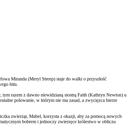
wa Miranda (Meryl Streep) staje do walki o przyszłość
wego hitu.
, tym razem z dawno niewidzianą siostrą Faith (Kathryn Newton) u
brutalne polowanie, w którym nie ma zasad, a zwycięzca bierze
czka zwierząt, Mabel, korzysta z okazji, aby za pomocą nowych
yzmatycznym bobrem i jednoczy zwierzęce królestwo w obliczu