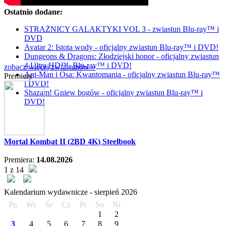
Ostatnio dodane:
STRAŻNICY GALAKTYKI VOL 3 - zwiastun Blu-ray™ i
DVD
Avatar 2: Istota wody - oficjalny zwiastun Blu-ray™ i DVD!
Dungeons & Dragons: Złodziejski honor - oficjalny zwiastun
4 Ultra HD™, Blu-ray™ i DVD!
zobacz więcej zwiastunów »
Ant-Man i Osa: Kwantomania - oficjalny zwiastun Blu-ray™
Premiery
i DVD!
Shazam! Gniew bogów - oficjalny zwiastun Blu-ray™ i
DVD!
Mortal Kombat II (2BD 4K) Steelbook
Premiera:
14.08.2026
1 z 14
Kalendarium wydawnicze -
sierpień
2026
Pn
Wt
Śr
Cz
Pi
So
Ni
1
2
3
4
5
6
7
8
9