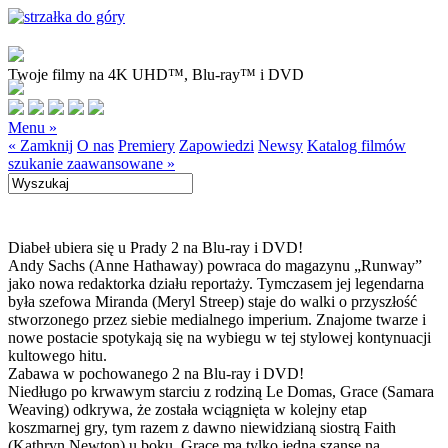
Twoje filmy na 4K UHD™, Blu-ray™ i DVD
Menu »
« Zamknij
O nas
Premiery
Zapowiedzi
Newsy
Katalog filmów
szukanie zaawansowane »
Diabeł ubiera się u Prady 2 na Blu-ray i DVD!
Andy Sachs (Anne Hathaway) powraca do magazynu „Runway”
jako nowa redaktorka działu reportaży. Tymczasem jej legendarna
była szefowa Miranda (Meryl Streep) staje do walki o przyszłość
stworzonego przez siebie medialnego imperium. Znajome twarze i
nowe postacie spotykają się na wybiegu w tej stylowej kontynuacji
kultowego hitu.
Zabawa w pochowanego 2 na Blu-ray i DVD!
Niedługo po krwawym starciu z rodziną Le Domas, Grace (Samara
Weaving) odkrywa, że została wciągnięta w kolejny etap
koszmarnej gry, tym razem z dawno niewidzianą siostrą Faith
(Kathryn Newton) u boku. Grace ma tylko jedną szansę na