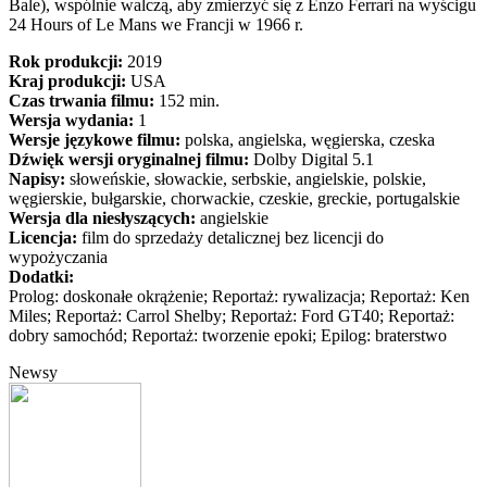
Bale), wspólnie walczą, aby zmierzyć się z Enzo Ferrari na wyścigu
24 Hours of Le Mans we Francji w 1966 r.
Rok produkcji:
2019
Kraj produkcji:
USA
Czas trwania filmu:
152 min.
Wersja wydania:
1
Wersje językowe filmu:
polska, angielska, węgierska, czeska
Dźwięk wersji oryginalnej filmu:
Dolby Digital 5.1
Napisy:
słoweńskie, słowackie, serbskie, angielskie, polskie,
węgierskie, bułgarskie, chorwackie, czeskie, greckie, portugalskie
Wersja dla niesłyszących:
angielskie
Licencja:
film do sprzedaży detalicznej bez licencji do
wypożyczania
Dodatki:
Prolog: doskonałe okrążenie; Reportaż: rywalizacja; Reportaż: Ken
Miles; Reportaż: Carrol Shelby; Reportaż: Ford GT40; Reportaż:
dobry samochód; Reportaż: tworzenie epoki; Epilog: braterstwo
Newsy