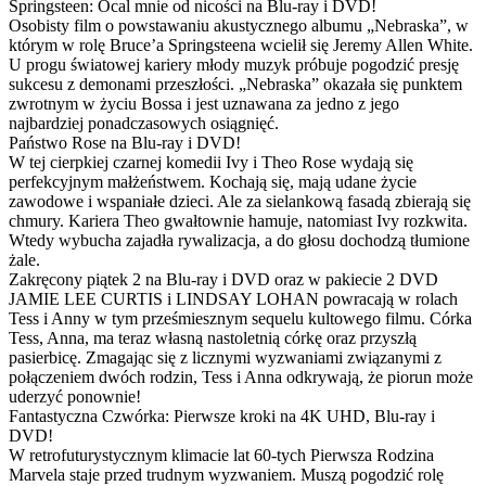
Springsteen: Ocal mnie od nicości na Blu-ray i DVD!
Osobisty film o powstawaniu akustycznego albumu „Nebraska”, w
którym w rolę Bruce’a Springsteena wcielił się Jeremy Allen White.
U progu światowej kariery młody muzyk próbuje pogodzić presję
sukcesu z demonami przeszłości. „Nebraska” okazała się punktem
zwrotnym w życiu Bossa i jest uznawana za jedno z jego
najbardziej ponadczasowych osiągnięć.
Państwo Rose na Blu-ray i DVD!
W tej cierpkiej czarnej komedii Ivy i Theo Rose wydają się
perfekcyjnym małżeństwem. Kochają się, mają udane życie
zawodowe i wspaniałe dzieci. Ale za sielankową fasadą zbierają się
chmury. Kariera Theo gwałtownie hamuje, natomiast Ivy rozkwita.
Wtedy wybucha zajadła rywalizacja, a do głosu dochodzą tłumione
żale.
Zakręcony piątek 2 na Blu-ray i DVD oraz w pakiecie 2 DVD
JAMIE LEE CURTIS i LINDSAY LOHAN powracają w rolach
Tess i Anny w tym prześmiesznym sequelu kultowego filmu. Córka
Tess, Anna, ma teraz własną nastoletnią córkę oraz przyszłą
pasierbicę. Zmagając się z licznymi wyzwaniami związanymi z
połączeniem dwóch rodzin, Tess i Anna odkrywają, że piorun może
uderzyć ponownie!
Fantastyczna Czwórka: Pierwsze kroki na 4K UHD, Blu-ray i
DVD!
W retrofuturystycznym klimacie lat 60-tych Pierwsza Rodzina
Marvela staje przed trudnym wyzwaniem. Muszą pogodzić rolę