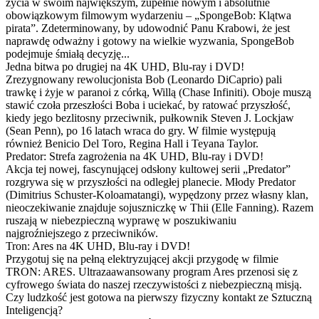
życia w swoim największym, zupełnie nowym i absolutnie
obowiązkowym filmowym wydarzeniu – „SpongeBob: Klątwa
pirata”. Zdeterminowany, by udowodnić Panu Krabowi, że jest
naprawdę odważny i gotowy na wielkie wyzwania, SpongeBob
podejmuje śmiałą decyzję...
Jedna bitwa po drugiej na 4K UHD, Blu-ray i DVD!
Zrezygnowany rewolucjonista Bob (Leonardo DiCaprio) pali
trawkę i żyje w paranoi z córką, Willą (Chase Infiniti). Oboje muszą
stawić czoła przeszłości Boba i uciekać, by ratować przyszłość,
kiedy jego bezlitosny przeciwnik, pułkownik Steven J. Lockjaw
(Sean Penn), po 16 latach wraca do gry. W filmie występują
również Benicio Del Toro, Regina Hall i Teyana Taylor.
Predator: Strefa zagrożenia na 4K UHD, Blu-ray i DVD!
Akcja tej nowej, fascynującej odsłony kultowej serii „Predator”
rozgrywa się w przyszłości na odległej planecie. Młody Predator
(Dimitrius Schuster-Koloamatangi), wypędzony przez własny klan,
nieoczekiwanie znajduje sojuszniczkę w Thii (Elle Fanning). Razem
ruszają w niebezpieczną wyprawę w poszukiwaniu
najgroźniejszego z przeciwników.
Tron: Ares na 4K UHD, Blu-ray i DVD!
Przygotuj się na pełną elektryzującej akcji przygodę w filmie
TRON: ARES. Ultrazaawansowany program Ares przenosi się z
cyfrowego świata do naszej rzeczywistości z niebezpieczną misją.
Czy ludzkość jest gotowa na pierwszy fizyczny kontakt ze Sztuczną
Inteligencją?