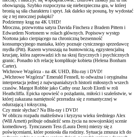
obowiązują. Szybko rozpoczyna się niebezpieczna gra, w której
bronią są siła charakteru i spryt. Jak daleko się posuną, by wydostać
się z tej mrocznej pułapki?
Podziemny krąg na 4K UHD!
Mroczna, przewrotna satyra Davida Finchera z Bradem Pittem i
Edwardem Nortonem w rolach głównych. Popisowy występ
Nortona jako cierpiącego na chroniczną bezsenność
konsumpcyjnego maniaka, który poznaje cynicznego sprzedawcę
mydła (Pitt). Razem wyruszają na buntowniczą, egzystencjalną
krucjatę, która zaprowadzi ich na skraj fizycznych i psychicznych
granic. Ponadto ich relację komplikuje kobieta (Helena Bonham
Carter).
Wichrowe Wzgórza - na 4K UHD, Blu-ray i DVD!
„Wichrowe Wzgórza” Emerald Fennell, to odważna i oryginalna
interpretacja jednej z najwspanialszych historii miłosnych wszech
czasów. Margot Robbie jako Cathy oraz Jacob Elordi w roli
Heathcliffa. Epicka opowieść o pożądaniu, miłości i szaleństwie, w
której zakazana namiętność przeradza się z romantycznej w
odurzającą i toksyczną.
Czy mnie słychac? Na Blu-ray i DVD!
W obliczu rozpadu małżeństwa i kryzysu wieku średniego Alex
(Will Arnett) próbuje odnaleźć sens życia na nowojorskiej scenie
komediowej. Tymczasem Tess (Laura Dern) mierzy się z
poświęceniami, które poniosła dla rodziny. Sytuacja zmusza ich do