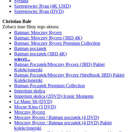
Syriana
Szeregowiec Ryan (4K UHD)
Szeregowiec Ryan (DVD)
Christian Bale
Zobacz inne filmy tego aktora:
Batman: Mroczny Rycerz
Batman: Mroczny Rycerz (3BD 4K)
Batman: Mroczny Rycerz Premium Collection
Batman początek
Batman początek (3BD 4K)
więcej...
Batman Początek/Mroczny Rycerz (3BD) Pakiet
Kolekcjonerski
Batman Początek/Mroczny Rycerz (Steelbook 3BD) Pakiet
Kolekcjonerski
Batman Początek Premium Collection
Imperium słońca
Imperium słońca (2DVD) Iconic Moments
Le Mans '66 (DVD)
Mocne Kino (3 DVD)
Mroczny Rycerz
Mroczny Rycerz / Batman początek (4 DVD)
Mroczny Rycerz / Batman początek (4 DVD) Pakiet
kolekcjonerski