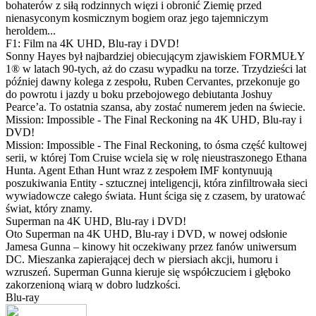
bohaterów z siłą rodzinnych więzi i obronić Ziemię przed
nienasyconym kosmicznym bogiem oraz jego tajemniczym
heroldem...
F1: Film na 4K UHD, Blu-ray i DVD!
Sonny Hayes był najbardziej obiecującym zjawiskiem FORMUŁY
1® w latach 90-tych, aż do czasu wypadku na torze. Trzydzieści lat
później dawny kolega z zespołu, Ruben Cervantes, przekonuje go
do powrotu i jazdy u boku przebojowego debiutanta Joshuy
Pearce’a. To ostatnia szansa, aby zostać numerem jeden na świecie.
Mission: Impossible - The Final Reckoning na 4K UHD, Blu-ray i
DVD!
Mission: Impossible - The Final Reckoning, to ósma część kultowej
serii, w której Tom Cruise wciela się w rolę nieustraszonego Ethana
Hunta. Agent Ethan Hunt wraz z zespołem IMF kontynuują
poszukiwania Entity - sztucznej inteligencji, która zinfiltrowała sieci
wywiadowcze całego świata. Hunt ściga się z czasem, by uratować
świat, który znamy.
Superman na 4K UHD, Blu-ray i DVD!
Oto Superman na 4K UHD, Blu-ray i DVD, w nowej odsłonie
Jamesa Gunna – kinowy hit oczekiwany przez fanów uniwersum
DC. Mieszanka zapierającej dech w piersiach akcji, humoru i
wzruszeń. Superman Gunna kieruje się współczuciem i głęboko
zakorzenioną wiarą w dobro ludzkości.
Blu-ray