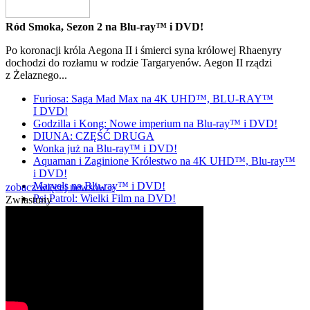
Ród Smoka, Sezon 2 na Blu-ray™ i DVD!
Po koronacji króla Aegona II i śmierci syna królowej Rhaenyry
dochodzi do rozłamu w rodzie Targaryenów. Aegon II rządzi
z Żelaznego...
Furiosa: Saga Mad Max na 4K UHD™, BLU-RAY™
I DVD!
Godzilla i Kong: Nowe imperium na Blu-ray™ i DVD!
DIUNA: CZĘŚĆ DRUGA
Wonka już na Blu-ray™ i DVD!
Aquaman i Zaginione Królestwo na 4K UHD™, Blu-ray™
i DVD!
Marvels na Blu-ray™ i DVD!
zobacz więcej newsów »
Psi Patrol: Wielki Film na DVD!
Zwiastuny