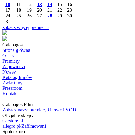
10
11
12
13
14
15
16
17
18
19
20
21
22
23
24
25
26
27
28
29
30
31
zobacz więcej premier »
Galapagos
Strona główna
O nas
Premiery
Zapowiedzi
Newsy
Katalog filmów
Zwiastuny
Pressroom
Kontakt
Galapagos Films
Zobacz nasze premiery kinowe i VOD
Oficjalne sklepy
starstore.pl
allegro.pl/Zafilmowani
Społeczności