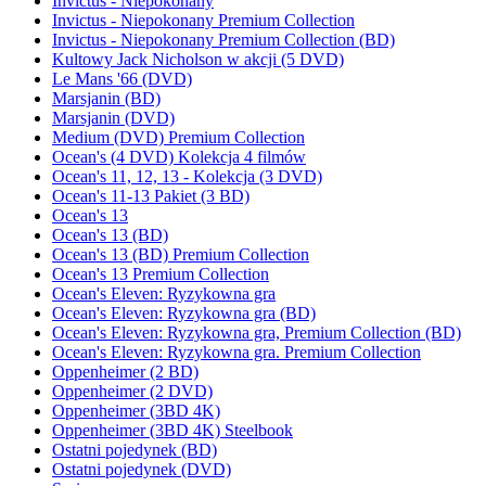
Invictus - Niepokonany
Invictus - Niepokonany Premium Collection
Invictus - Niepokonany Premium Collection (BD)
Kultowy Jack Nicholson w akcji (5 DVD)
Le Mans '66 (DVD)
Marsjanin (BD)
Marsjanin (DVD)
Medium (DVD) Premium Collection
Ocean's (4 DVD) Kolekcja 4 filmów
Ocean's 11, 12, 13 - Kolekcja (3 DVD)
Ocean's 11-13 Pakiet (3 BD)
Ocean's 13
Ocean's 13 (BD)
Ocean's 13 (BD) Premium Collection
Ocean's 13 Premium Collection
Ocean's Eleven: Ryzykowna gra
Ocean's Eleven: Ryzykowna gra (BD)
Ocean's Eleven: Ryzykowna gra, Premium Collection (BD)
Ocean's Eleven: Ryzykowna gra. Premium Collection
Oppenheimer (2 BD)
Oppenheimer (2 DVD)
Oppenheimer (3BD 4K)
Oppenheimer (3BD 4K) Steelbook
Ostatni pojedynek (BD)
Ostatni pojedynek (DVD)