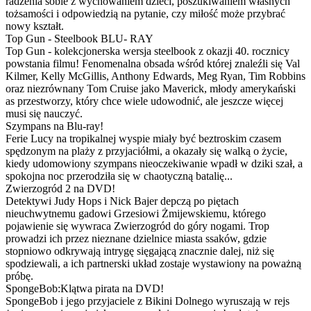
radzenia sobie z wychowaniem dzieci, poszukiwaniem własnych
tożsamości i odpowiedzią na pytanie, czy miłość może przybrać
nowy kształt.
Top Gun - Steelbook BLU- RAY
Top Gun - kolekcjonerska wersja steelbook z okazji 40. rocznicy
powstania filmu! Fenomenalna obsada wśród której znaleźli się Val
Kilmer, Kelly McGillis, Anthony Edwards, Meg Ryan, Tim Robbins
oraz niezrównany Tom Cruise jako Maverick, młody amerykański
as przestworzy, który chce wiele udowodnić, ale jeszcze więcej
musi się nauczyć.
Szympans na Blu-ray!
Ferie Lucy na tropikalnej wyspie miały być beztroskim czasem
spędzonym na plaży z przyjaciółmi, a okazały się walką o życie,
kiedy udomowiony szympans nieoczekiwanie wpadł w dziki szał, a
spokojna noc przerodziła się w chaotyczną batalię...
Zwierzogród 2 na DVD!
Detektywi Judy Hops i Nick Bajer depczą po piętach
nieuchwytnemu gadowi Grzesiowi Żmijewskiemu, którego
pojawienie się wywraca Zwierzogród do góry nogami. Trop
prowadzi ich przez nieznane dzielnice miasta ssaków, gdzie
stopniowo odkrywają intrygę sięgającą znacznie dalej, niż się
spodziewali, a ich partnerski układ zostaje wystawiony na poważną
próbę.
SpongeBob:Klątwa pirata na DVD!
SpongeBob i jego przyjaciele z Bikini Dolnego wyruszają w rejs