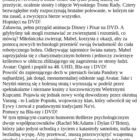
przeżycie, ocalenie siostry i objęcie Wysokiego Tronu Rady. Cztery
bezwzględne rody rozpoczynają brutalne polowanie, w którym nie
ma zasad, a zwycięzca bierze wszystko.
Hopnięci na DVD!
Zabawna, pełna przygód animacja Disney i Pixar na DVD. A
gdybyśmy tak mogli rozmawiać ze zwierzętami i rozumieli, co
mówią? Miłośniczka zwierząt, Mabel, korzysta z okazji, aby za
pomocą nowych technologii przenieść swoją świadomość do ciała
robotycznego bobra. Odkrywając tajemnice świata natury, Mabel
zaprzyjaźnia się z charyzmatycznym bobrem i jednoczy zwierzęce
królestwo w obliczu zbliżającego się zagrożenia ze strony ludzi.
Avatar: Ogień i popiół na 4K UHD, Blu-ray i DVD!
Powróć do zapierającego dech w piersiach świata Pandory w
najbardziej, jak dotąd, monumentalnej odsłonie sagi Avatar. Jake i
Neytiri mierzą się z bolesną stratą i wyruszają w podróż przez
spektakularne i nieznane krainy z koczowniczymi Wietrznymi
Kupcami. Pojawia się jednak nowy wróg dowodzony przez okrutną
Varang - to Ludzie Popiołu, wojowniczy klan, który odwrócił się od
Eywy i zerwał z pradawnymi tradycjami Na'vi.
Pomocy na Blu-ray i DVD!
W tym tętniącym czarnym humorem thrillerze psychologicznym
dwoje współpracowników (Rachel McAdams i Dylan O’Brien),
którzy jako jedyni uchodzą z życiem z katastrofy samolotu, trafia na
bezludną wyspę. Aby przetrwać, muszą przezwyciężyć wzajemną
niechęć i nauczyć się współpracować. Biurowe zasady już tu nie