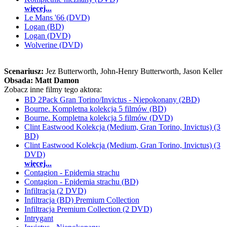
więcej...
Le Mans '66 (DVD)
Logan (BD)
Logan (DVD)
Wolverine (DVD)
Scenariusz:
Jez Butterworth
, John-Henry Butterworth
, Jason Keller
Obsada:
Matt Damon
Zobacz inne filmy tego aktora:
BD 2Pack Gran Torino/Invictus - Niepokonany (2BD)
Bourne. Kompletna kolekcja 5 filmów (BD)
Bourne. Kompletna kolekcja 5 filmów (DVD)
Clint Eastwood Kolekcja (Medium, Gran Torino, Invictus) (3
BD)
Clint Eastwood Kolekcja (Medium, Gran Torino, Invictus) (3
DVD)
więcej...
Contagion - Epidemia strachu
Contagion - Epidemia strachu (BD)
Infiltracja (2 DVD)
Infiltracja (BD) Premium Collection
Infiltracja Premium Collection (2 DVD)
Intrygant