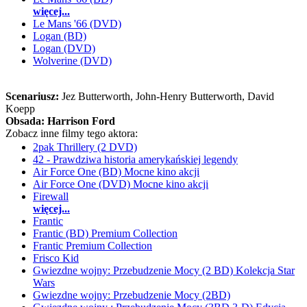
więcej...
Le Mans '66 (DVD)
Logan (BD)
Logan (DVD)
Wolverine (DVD)
Scenariusz:
Jez Butterworth
, John-Henry Butterworth
, David
Koepp
Obsada:
Harrison Ford
Zobacz inne filmy tego aktora:
2pak Thrillery (2 DVD)
42 - Prawdziwa historia amerykańskiej legendy
Air Force One (BD) Mocne kino akcji
Air Force One (DVD) Mocne kino akcji
Firewall
więcej...
Frantic
Frantic (BD) Premium Collection
Frantic Premium Collection
Frisco Kid
Gwiezdne wojny: Przebudzenie Mocy (2 BD) Kolekcja Star
Wars
Gwiezdne wojny: Przebudzenie Mocy (2BD)