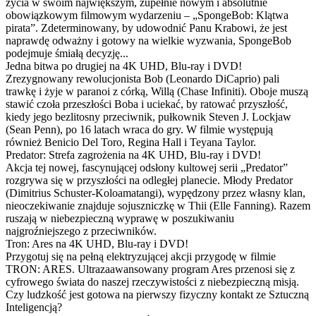
życia w swoim największym, zupełnie nowym i absolutnie
obowiązkowym filmowym wydarzeniu – „SpongeBob: Klątwa
pirata”. Zdeterminowany, by udowodnić Panu Krabowi, że jest
naprawdę odważny i gotowy na wielkie wyzwania, SpongeBob
podejmuje śmiałą decyzję...
Jedna bitwa po drugiej na 4K UHD, Blu-ray i DVD!
Zrezygnowany rewolucjonista Bob (Leonardo DiCaprio) pali
trawkę i żyje w paranoi z córką, Willą (Chase Infiniti). Oboje muszą
stawić czoła przeszłości Boba i uciekać, by ratować przyszłość,
kiedy jego bezlitosny przeciwnik, pułkownik Steven J. Lockjaw
(Sean Penn), po 16 latach wraca do gry. W filmie występują
również Benicio Del Toro, Regina Hall i Teyana Taylor.
Predator: Strefa zagrożenia na 4K UHD, Blu-ray i DVD!
Akcja tej nowej, fascynującej odsłony kultowej serii „Predator”
rozgrywa się w przyszłości na odległej planecie. Młody Predator
(Dimitrius Schuster-Koloamatangi), wypędzony przez własny klan,
nieoczekiwanie znajduje sojuszniczkę w Thii (Elle Fanning). Razem
ruszają w niebezpieczną wyprawę w poszukiwaniu
najgroźniejszego z przeciwników.
Tron: Ares na 4K UHD, Blu-ray i DVD!
Przygotuj się na pełną elektryzującej akcji przygodę w filmie
TRON: ARES. Ultrazaawansowany program Ares przenosi się z
cyfrowego świata do naszej rzeczywistości z niebezpieczną misją.
Czy ludzkość jest gotowa na pierwszy fizyczny kontakt ze Sztuczną
Inteligencją?