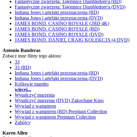
Fantastyczne zwierzęta: Tajemnice Dumbledore'a (BD)
Fantastyczne zwierzęta: Tajemnice Dumbledore'a (DVD)
Indiana Jones i artefakt przeznaczenia (BD)
Indiana Jones i artefakt przeznaczenia (DVD)
JAMES BOND. CASINO ROYALE (2BD 4K)
JAMES BOND. CASINO ROYALE (BD)
JAMES BOND. CASINO ROYALE (DVD)
JAMES BOND. DANIEL CRAIG KOLEKCJA (4 DVD)
Antonio Banderas
Zobacz inne filmy tego aktora:
33
33 (BD)
Indiana Jones i artefakt przeznaczenia (BD)
Indiana Jones i artefakt przeznaczenia (DVD)
Królowie mambo
więcej...
Wytańczyć marzenia
Wytańczyć marzenia (DVD) Zakochane Kino
Wywiad z wampirem
Wywiad z wampirem (BD) Premium Collection
Wywiad z wampirem Premium Collection
Zabójcy
Karen Allen