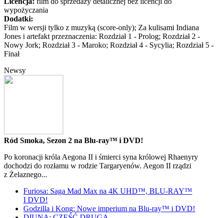
Licencja:
film do sprzedaży detalicznej bez licencji do
wypożyczania
Dodatki:
Film w wersji tylko z muzyką (score-only); Za kulisami Indiana
Jones i artefakt przeznaczenia: Rozdział 1 - Prolog; Rozdział 2 -
Nowy Jork; Rozdział 3 - Maroko; Rozdział 4 - Sycylia; Rozdział 5 -
Finał
Newsy
Ród Smoka, Sezon 2 na Blu-ray™ i DVD!
Po koronacji króla Aegona II i śmierci syna królowej Rhaenyry
dochodzi do rozłamu w rodzie Targaryenów. Aegon II rządzi
z Żelaznego...
Furiosa: Saga Mad Max na 4K UHD™, BLU-RAY™
I DVD!
Godzilla i Kong: Nowe imperium na Blu-ray™ i DVD!
DIUNA: CZĘŚĆ DRUGA