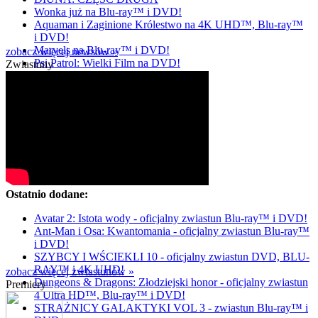
Wonka już na Blu-ray™ i DVD!
Aquaman i Zaginione Królestwo na 4K UHD™, Blu-ray™
i DVD!
Marvels na Blu-ray™ i DVD!
zobacz więcej newsów »
Psi Patrol: Wielki Film na DVD!
Zwiastuny
Ostatnio dodane:
Avatar 2: Istota wody - oficjalny zwiastun Blu-ray™ i DVD!
Ant-Man i Osa: Kwantomania - oficjalny zwiastun Blu-ray™
i DVD!
SZYBCY I WŚCIEKLI 10 - oficjalny zwiastun DVD, BLU-
RAY™ i 4K UHD!
zobacz więcej zwiastunów »
Dungeons & Dragons: Złodziejski honor - oficjalny zwiastun
Premiery
4 Ultra HD™, Blu-ray™ i DVD!
STRAŻNICY GALAKTYKI VOL 3 - zwiastun Blu-ray™ i