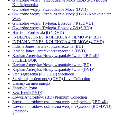
Gwiezdne wojny : Przebudzenie Mocy (3BD 3-D) Edycja
Kolekcjonerska
Gwiezdne wojny: Przebudzenie Mocy (DVD)
Gwiezdne wojny: Przebudzenie Mocy (DVD) Kolekcja Star
Wars
Gwiezdne wojny: Trylogia. Epizody 7-9 (3DVD)
Gwiezdne wojny: Trylogia. Epizody 7-9 (6 BD))
Harrison Ford w akcji (4 DVD)
INDIANA JONES. KOLEKCJA 4 FILMÓW (4 BD)
INDIANA JONES. KOLEKCJA 4 FILMÓW (4 DVD)
Indiana Jones i artefakt przeznaczenia (BD)
Indiana Jones i artefakt przeznaczenia (DVD)
Kapitan Ameryka: Nowy wspaniały świat (2BD 4K)
STEELBOOK
Kapitan Ameryka: Nowy wspaniały świat (BD)
Kapitan Ameryka: Nowy wspaniały świat (DVD)
Stan zagrożenia (4K UHD) Steelbook
Sześć dni, siedem nocy (DVD) Love Collection
Uznany za niewinnego
Zabriskie Point
Zew Krwi (DVD)
Łowca Androidów: (BD) Premium Collection
Łowca androidów: ostateczna wersja reżyserska (2BD 4K)
Łowca androidów: ostateczna wersja reżyserska (BD+DVD)
Steelbook