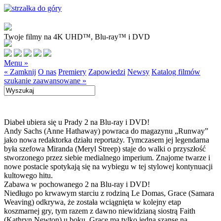
Twoje filmy na 4K UHD™, Blu-ray™ i DVD
Menu »
« Zamknij
O nas
Premiery
Zapowiedzi
Newsy
Katalog filmów
szukanie zaawansowane »
Diabeł ubiera się u Prady 2 na Blu-ray i DVD!
Andy Sachs (Anne Hathaway) powraca do magazynu „Runway”
jako nowa redaktorka działu reportaży. Tymczasem jej legendarna
była szefowa Miranda (Meryl Streep) staje do walki o przyszłość
stworzonego przez siebie medialnego imperium. Znajome twarze i
nowe postacie spotykają się na wybiegu w tej stylowej kontynuacji
kultowego hitu.
Zabawa w pochowanego 2 na Blu-ray i DVD!
Niedługo po krwawym starciu z rodziną Le Domas, Grace (Samara
Weaving) odkrywa, że została wciągnięta w kolejny etap
koszmarnej gry, tym razem z dawno niewidzianą siostrą Faith
(Kathryn Newton) u boku. Grace ma tylko jedną szansę na