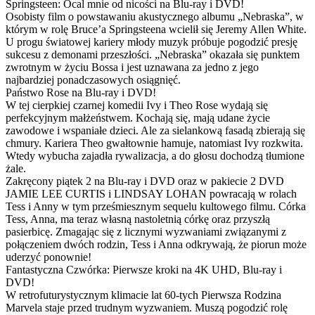
Springsteen: Ocal mnie od nicości na Blu-ray i DVD!
Osobisty film o powstawaniu akustycznego albumu „Nebraska”, w
którym w rolę Bruce’a Springsteena wcielił się Jeremy Allen White.
U progu światowej kariery młody muzyk próbuje pogodzić presję
sukcesu z demonami przeszłości. „Nebraska” okazała się punktem
zwrotnym w życiu Bossa i jest uznawana za jedno z jego
najbardziej ponadczasowych osiągnięć.
Państwo Rose na Blu-ray i DVD!
W tej cierpkiej czarnej komedii Ivy i Theo Rose wydają się
perfekcyjnym małżeństwem. Kochają się, mają udane życie
zawodowe i wspaniałe dzieci. Ale za sielankową fasadą zbierają się
chmury. Kariera Theo gwałtownie hamuje, natomiast Ivy rozkwita.
Wtedy wybucha zajadła rywalizacja, a do głosu dochodzą tłumione
żale.
Zakręcony piątek 2 na Blu-ray i DVD oraz w pakiecie 2 DVD
JAMIE LEE CURTIS i LINDSAY LOHAN powracają w rolach
Tess i Anny w tym prześmiesznym sequelu kultowego filmu. Córka
Tess, Anna, ma teraz własną nastoletnią córkę oraz przyszłą
pasierbicę. Zmagając się z licznymi wyzwaniami związanymi z
połączeniem dwóch rodzin, Tess i Anna odkrywają, że piorun może
uderzyć ponownie!
Fantastyczna Czwórka: Pierwsze kroki na 4K UHD, Blu-ray i
DVD!
W retrofuturystycznym klimacie lat 60-tych Pierwsza Rodzina
Marvela staje przed trudnym wyzwaniem. Muszą pogodzić rolę