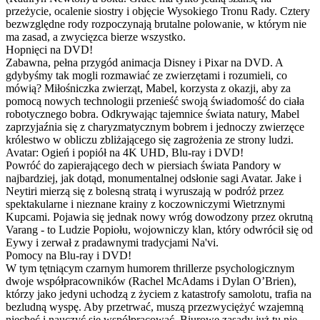
przeżycie, ocalenie siostry i objęcie Wysokiego Tronu Rady. Cztery
bezwzględne rody rozpoczynają brutalne polowanie, w którym nie
ma zasad, a zwycięzca bierze wszystko.
Hopnięci na DVD!
Zabawna, pełna przygód animacja Disney i Pixar na DVD. A
gdybyśmy tak mogli rozmawiać ze zwierzętami i rozumieli, co
mówią? Miłośniczka zwierząt, Mabel, korzysta z okazji, aby za
pomocą nowych technologii przenieść swoją świadomość do ciała
robotycznego bobra. Odkrywając tajemnice świata natury, Mabel
zaprzyjaźnia się z charyzmatycznym bobrem i jednoczy zwierzęce
królestwo w obliczu zbliżającego się zagrożenia ze strony ludzi.
Avatar: Ogień i popiół na 4K UHD, Blu-ray i DVD!
Powróć do zapierającego dech w piersiach świata Pandory w
najbardziej, jak dotąd, monumentalnej odsłonie sagi Avatar. Jake i
Neytiri mierzą się z bolesną stratą i wyruszają w podróż przez
spektakularne i nieznane krainy z koczowniczymi Wietrznymi
Kupcami. Pojawia się jednak nowy wróg dowodzony przez okrutną
Varang - to Ludzie Popiołu, wojowniczy klan, który odwrócił się od
Eywy i zerwał z pradawnymi tradycjami Na'vi.
Pomocy na Blu-ray i DVD!
W tym tętniącym czarnym humorem thrillerze psychologicznym
dwoje współpracowników (Rachel McAdams i Dylan O’Brien),
którzy jako jedyni uchodzą z życiem z katastrofy samolotu, trafia na
bezludną wyspę. Aby przetrwać, muszą przezwyciężyć wzajemną
niechęć i nauczyć się współpracować. Biurowe zasady już tu nie