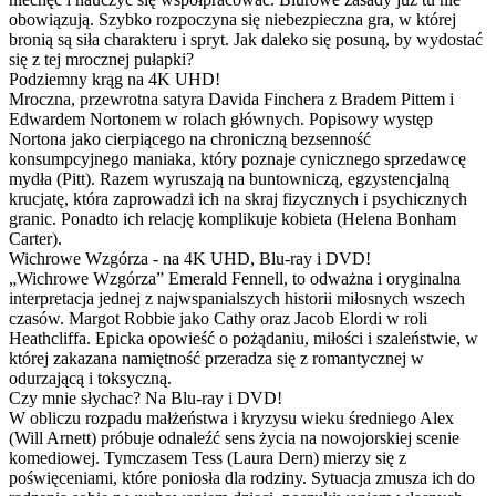
obowiązują. Szybko rozpoczyna się niebezpieczna gra, w której
bronią są siła charakteru i spryt. Jak daleko się posuną, by wydostać
się z tej mrocznej pułapki?
Podziemny krąg na 4K UHD!
Mroczna, przewrotna satyra Davida Finchera z Bradem Pittem i
Edwardem Nortonem w rolach głównych. Popisowy występ
Nortona jako cierpiącego na chroniczną bezsenność
konsumpcyjnego maniaka, który poznaje cynicznego sprzedawcę
mydła (Pitt). Razem wyruszają na buntowniczą, egzystencjalną
krucjatę, która zaprowadzi ich na skraj fizycznych i psychicznych
granic. Ponadto ich relację komplikuje kobieta (Helena Bonham
Carter).
Wichrowe Wzgórza - na 4K UHD, Blu-ray i DVD!
„Wichrowe Wzgórza” Emerald Fennell, to odważna i oryginalna
interpretacja jednej z najwspanialszych historii miłosnych wszech
czasów. Margot Robbie jako Cathy oraz Jacob Elordi w roli
Heathcliffa. Epicka opowieść o pożądaniu, miłości i szaleństwie, w
której zakazana namiętność przeradza się z romantycznej w
odurzającą i toksyczną.
Czy mnie słychac? Na Blu-ray i DVD!
W obliczu rozpadu małżeństwa i kryzysu wieku średniego Alex
(Will Arnett) próbuje odnaleźć sens życia na nowojorskiej scenie
komediowej. Tymczasem Tess (Laura Dern) mierzy się z
poświęceniami, które poniosła dla rodziny. Sytuacja zmusza ich do