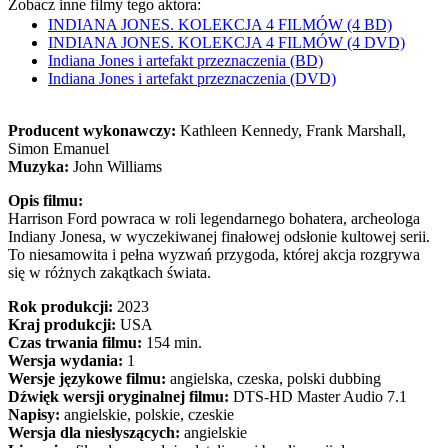
Zobacz inne filmy tego aktora:
INDIANA JONES. KOLEKCJA 4 FILMÓW (4 BD)
INDIANA JONES. KOLEKCJA 4 FILMÓW (4 DVD)
Indiana Jones i artefakt przeznaczenia (BD)
Indiana Jones i artefakt przeznaczenia (DVD)
Producent wykonawczy:
Kathleen Kennedy, Frank Marshall,
Simon Emanuel
Muzyka:
John Williams
Opis filmu:
Harrison Ford powraca w roli legendarnego bohatera, archeologa
Indiany Jonesa, w wyczekiwanej finałowej odsłonie kultowej serii.
To niesamowita i pełna wyzwań przygoda, której akcja rozgrywa
się w różnych zakątkach świata.
Rok produkcji:
2023
Kraj produkcji:
USA
Czas trwania filmu:
154 min.
Wersja wydania:
1
Wersje językowe filmu:
angielska, czeska, polski dubbing
Dźwięk wersji oryginalnej filmu:
DTS-HD Master Audio 7.1
Napisy:
angielskie, polskie, czeskie
Wersja dla niesłyszących:
angielskie