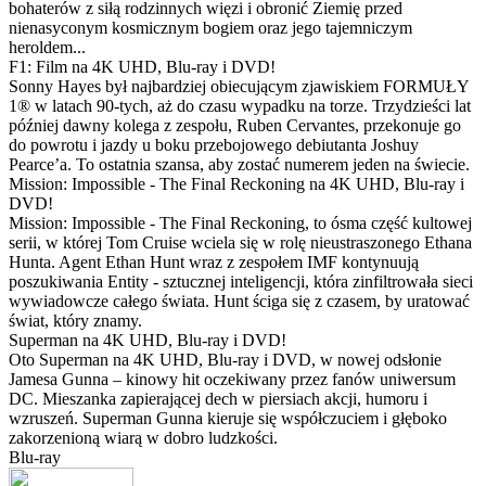
bohaterów z siłą rodzinnych więzi i obronić Ziemię przed
nienasyconym kosmicznym bogiem oraz jego tajemniczym
heroldem...
F1: Film na 4K UHD, Blu-ray i DVD!
Sonny Hayes był najbardziej obiecującym zjawiskiem FORMUŁY
1® w latach 90-tych, aż do czasu wypadku na torze. Trzydzieści lat
później dawny kolega z zespołu, Ruben Cervantes, przekonuje go
do powrotu i jazdy u boku przebojowego debiutanta Joshuy
Pearce’a. To ostatnia szansa, aby zostać numerem jeden na świecie.
Mission: Impossible - The Final Reckoning na 4K UHD, Blu-ray i
DVD!
Mission: Impossible - The Final Reckoning, to ósma część kultowej
serii, w której Tom Cruise wciela się w rolę nieustraszonego Ethana
Hunta. Agent Ethan Hunt wraz z zespołem IMF kontynuują
poszukiwania Entity - sztucznej inteligencji, która zinfiltrowała sieci
wywiadowcze całego świata. Hunt ściga się z czasem, by uratować
świat, który znamy.
Superman na 4K UHD, Blu-ray i DVD!
Oto Superman na 4K UHD, Blu-ray i DVD, w nowej odsłonie
Jamesa Gunna – kinowy hit oczekiwany przez fanów uniwersum
DC. Mieszanka zapierającej dech w piersiach akcji, humoru i
wzruszeń. Superman Gunna kieruje się współczuciem i głęboko
zakorzenioną wiarą w dobro ludzkości.
Blu-ray