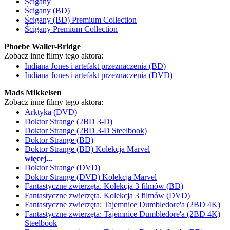
Ścigany
Ścigany (BD)
Ścigany (BD) Premium Collection
Ścigany Premium Collection
Phoebe Waller-Bridge
Zobacz inne filmy tego aktora:
Indiana Jones i artefakt przeznaczenia (BD)
Indiana Jones i artefakt przeznaczenia (DVD)
Mads Mikkelsen
Zobacz inne filmy tego aktora:
Arktyka (DVD)
Doktor Strange (2BD 3-D)
Doktor Strange (2BD 3-D Steelbook)
Doktor Strange (BD)
Doktor Strange (BD) Kolekcja Marvel
więcej...
Doktor Strange (DVD)
Doktor Strange (DVD) Kolekcja Marvel
Fantastyczne zwierzęta. Kolekcja 3 filmów (BD)
Fantastyczne zwierzęta. Kolekcja 3 filmów (DVD)
Fantastyczne zwierzęta: Tajemnice Dumbledore'a (2BD 4K)
Fantastyczne zwierzęta: Tajemnice Dumbledore'a (2BD 4K)
Steelbook