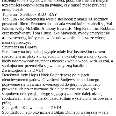
radzenia sobie z wychowaniem dzieci, poszukiwaniem własnych
tożsamości i odpowiedzią na pytanie, czy miłość może przybrać
nowy kształt.
Top Gun - Steelbook BLU- RAY
Top Gun - kolekcjonerska wersja steelbook z okazji 40. rocznicy
powstania filmu! Fenomenalna obsada wśród której znaleźli się Val
Kilmer, Kelly McGillis, Anthony Edwards, Meg Ryan, Tim Robbins
oraz niezrównany Tom Cruise jako Maverick, młody amerykański
as przestworzy, który chce wiele udowodnić, ale jeszcze więcej
musi się nauczyć.
Szympans na Blu-ray!
Ferie Lucy na tropikalnej wyspie miały być beztroskim czasem
spędzonym na plaży z przyjaciółmi, a okazały się walką o życie,
kiedy udomowiony szympans nieoczekiwanie wpadł w dziki szał, a
spokojna noc przerodziła się w chaotyczną batalię...
Zwierzogród 2 na DVD!
Detektywi Judy Hops i Nick Bajer depczą po piętach
nieuchwytnemu gadowi Grzesiowi Żmijewskiemu, którego
pojawienie się wywraca Zwierzogród do góry nogami. Trop
prowadzi ich przez nieznane dzielnice miasta ssaków, gdzie
stopniowo odkrywają intrygę sięgającą znacznie dalej, niż się
spodziewali, a ich partnerski układ zostaje wystawiony na poważną
próbę.
SpongeBob:Klątwa pirata na DVD!
SpongeBob i jego przyjaciele z Bikini Dolnego wyruszają w rejs