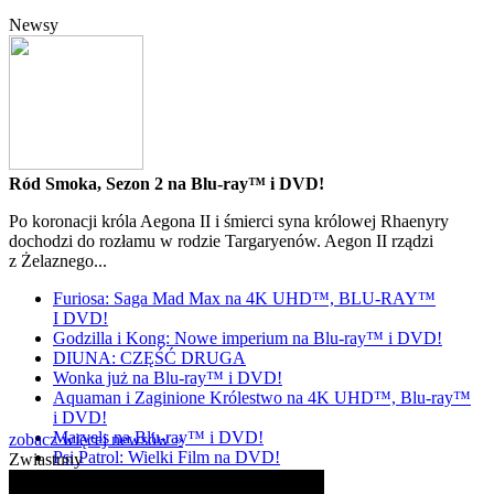
Newsy
Ród Smoka, Sezon 2 na Blu-ray™ i DVD!
Po koronacji króla Aegona II i śmierci syna królowej Rhaenyry
dochodzi do rozłamu w rodzie Targaryenów. Aegon II rządzi
z Żelaznego...
Furiosa: Saga Mad Max na 4K UHD™, BLU-RAY™
I DVD!
Godzilla i Kong: Nowe imperium na Blu-ray™ i DVD!
DIUNA: CZĘŚĆ DRUGA
Wonka już na Blu-ray™ i DVD!
Aquaman i Zaginione Królestwo na 4K UHD™, Blu-ray™
i DVD!
Marvels na Blu-ray™ i DVD!
zobacz więcej newsów »
Psi Patrol: Wielki Film na DVD!
Zwiastuny