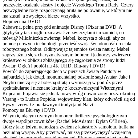
przeżycie, ocalenie siostry i objęcie Wysokiego Tronu Rady. Cztery
bezwzględne rody rozpoczynają brutalne polowanie, w którym nie
ma zasad, a zwycięzca bierze wszystko.
Hopnięci na DVD!
Zabawna, pełna przygód animacja Disney i Pixar na DVD. A
gdybyśmy tak mogli rozmawiać ze zwierzętami i rozumieli, co
mówią? Miłośniczka zwierząt, Mabel, korzysta z okazji, aby za
pomocą nowych technologii przenieść swoją świadomość do ciała
robotycznego bobra. Odkrywając tajemnice świata natury, Mabel
zaprzyjaźnia się z charyzmatycznym bobrem i jednoczy zwierzęce
królestwo w obliczu zbliżającego się zagrożenia ze strony ludzi.
Avatar: Ogień i popiół na 4K UHD, Blu-ray i DVD!
Powróć do zapierającego dech w piersiach świata Pandory w
najbardziej, jak dotąd, monumentalnej odsłonie sagi Avatar. Jake i
Neytiri mierzą się z bolesną stratą i wyruszają w podróż przez
spektakularne i nieznane krainy z koczowniczymi Wietrznymi
Kupcami. Pojawia się jednak nowy wróg dowodzony przez okrutną
Varang - to Ludzie Popiołu, wojowniczy klan, który odwrócił się od
Eywy i zerwał z pradawnymi tradycjami Na'vi.
Pomocy na Blu-ray i DVD!
W tym tętniącym czarnym humorem thrillerze psychologicznym
dwoje współpracowników (Rachel McAdams i Dylan O’Brien),
którzy jako jedyni uchodzą z życiem z katastrofy samolotu, trafia na
bezludną wyspę. Aby przetrwać, muszą przezwyciężyć wzajemną
niechęć i nauczyć się współpracować. Biurowe zasady już tu nie