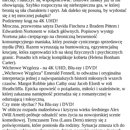
obowiązują. Szybko rozpoczyna się niebezpieczna gra, w której
bronią są siła charakteru i spryt. Jak daleko się posuną, by wydostać
się z tej mrocznej pułapki?
Podziemny krąg na 4K UHD!
Mroczna, przewrotna satyra Davida Finchera z Bradem Pittem i
Edwardem Nortonem w rolach głównych. Popisowy występ
Nortona jako cierpiącego na chroniczną bezsenność
konsumpcyjnego maniaka, który poznaje cynicznego sprzedawcę
mydła (Pitt). Razem wyruszają na buntowniczą, egzystencjalną
krucjatę, która zaprowadzi ich na skraj fizycznych i psychicznych
granic. Ponadto ich relację komplikuje kobieta (Helena Bonham
Carter).
Wichrowe Wzgórza - na 4K UHD, Blu-ray i DVD!
„Wichrowe Wzgórza” Emerald Fennell, to odważna i oryginalna
interpretacja jednej z najwspanialszych historii miłosnych wszech
czasów. Margot Robbie jako Cathy oraz Jacob Elordi w roli
Heathcliffa. Epicka opowieść o pożądaniu, miłości i szaleństwie, w
której zakazana namiętność przeradza się z romantycznej w
odurzającą i toksyczną.
Czy mnie słychac? Na Blu-ray i DVD!
W obliczu rozpadu małżeństwa i kryzysu wieku średniego Alex
(Will Arnett) próbuje odnaleźć sens życia na nowojorskiej scenie
komediowej. Tymczasem Tess (Laura Dern) mierzy się z
poświęceniami, które poniosła dla rodziny. Sytuacja zmusza ich do