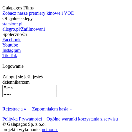
Galapagos Films
Zobacz nasze premiery kinowe i VOD
Oficjalne sklepy
starstore.pl
allegro.pl/Zafilmowani
Społeczności
Facebook
Youtube
Instagram
Tik Tok
Logowanie
Zaloguj się jeśli jesteś
dziennikarzem
Rejestracja »
Zapomniałem hasła »
Polityka Prywatności
Ogólne warunki korzystania z serwisu
© Galapagos Sp. z o.o.
projekt i wykonanie:
nethouse