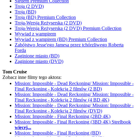
Siedem Premium Collection
Troja (2 DVD)
Troja (BD)
Troja (BD) Premium Collection
Troja-Wersja Reżyserska (2 DVD)
Troja-Wersja Reżyserska (2 DVD) Premium Collection
Wywiad z wampirem
Wywiad z wampirem (BD) Premium Collection
Zabójstwo Jesse'ego Jamesa przez tchórzliwego Roberta
Forda
Zaginione miasto (BD)
Zaginione miasto (DVD)
Tom Cruise
Zobacz inne filmy tego aktora:
Mission: Impossible - Dead Reckoning/ Mission: Impossible -
Final Reckoning - Kolekcja 2 filmów (2 BD)
Mission: Impossible - Dead Reckoning/ Mission: Impossible -
Final Reckoning - Kolekcja 2 filmów (4 BD 4K)
Mission: Impossible - Dead Reckoning/ Mission: Impossible -
Final Reckoning - Kolekcja 2 filmów (DVD)
Mission: Impossible - Final Reckoning (2BD 4K)
Mission: Impossible - Final Reckoning (3BD 4K) Steelbook
więcej...
Mission: Impossible - Final Reckoning (BD)