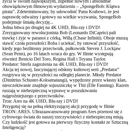
życia w swoim największym, zupełnie nowym i absolutnie
obowiązkowym filmowym wydarzeniu – „SpongeBob: Klątwa
pirata”. Zdeterminowany, by udowodnić Panu Krabowi, że jest
naprawdę odważny i gotowy na wielkie wyzwania, SpongeBob
podejmuje śmiałą decyzję...
Jedna bitwa po drugiej na 4K UHD, Blu-ray i DVD!
Zrezygnowany rewolucjonista Bob (Leonardo DiCaprio) pali
trawkę i żyje w paranoi z córką, Willą (Chase Infiniti). Oboje muszą
stawić czoła przeszłości Boba i uciekać, by ratować przyszłość,
kiedy jego bezlitosny przeciwnik, pułkownik Steven J. Lockjaw
(Sean Penn), po 16 latach wraca do gry. W filmie występują
również Benicio Del Toro, Regina Hall i Teyana Taylor.
Predator: Strefa zagrożenia na 4K UHD, Blu-ray i DVD!
Akcja tej nowej, fascynującej odsłony kultowej serii „Predator”
rozgrywa się w przyszłości na odległej planecie. Młody Predator
(Dimitrius Schuster-Koloamatangi), wypędzony przez własny klan,
nieoczekiwanie znajduje sojuszniczkę w Thii (Elle Fanning). Razem
ruszają w niebezpieczną wyprawę w poszukiwaniu
najgroźniejszego z przeciwników.
Tron: Ares na 4K UHD, Blu-ray i DVD!
Przygotuj się na pełną elektryzującej akcji przygodę w filmie
TRON: ARES. Ultrazaawansowany program Ares przenosi się z
cyfrowego świata do naszej rzeczywistości z niebezpieczną misją.
Czy ludzkość jest gotowa na pierwszy fizyczny kontakt ze Sztuczną
Inteligencją?