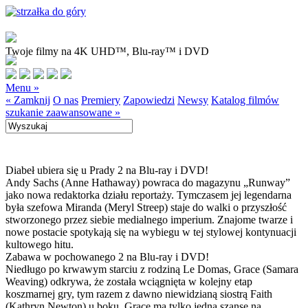
Twoje filmy na 4K UHD™, Blu-ray™ i DVD
Menu »
« Zamknij
O nas
Premiery
Zapowiedzi
Newsy
Katalog filmów
szukanie zaawansowane »
Diabeł ubiera się u Prady 2 na Blu-ray i DVD!
Andy Sachs (Anne Hathaway) powraca do magazynu „Runway”
jako nowa redaktorka działu reportaży. Tymczasem jej legendarna
była szefowa Miranda (Meryl Streep) staje do walki o przyszłość
stworzonego przez siebie medialnego imperium. Znajome twarze i
nowe postacie spotykają się na wybiegu w tej stylowej kontynuacji
kultowego hitu.
Zabawa w pochowanego 2 na Blu-ray i DVD!
Niedługo po krwawym starciu z rodziną Le Domas, Grace (Samara
Weaving) odkrywa, że została wciągnięta w kolejny etap
koszmarnej gry, tym razem z dawno niewidzianą siostrą Faith
(Kathryn Newton) u boku. Grace ma tylko jedną szansę na