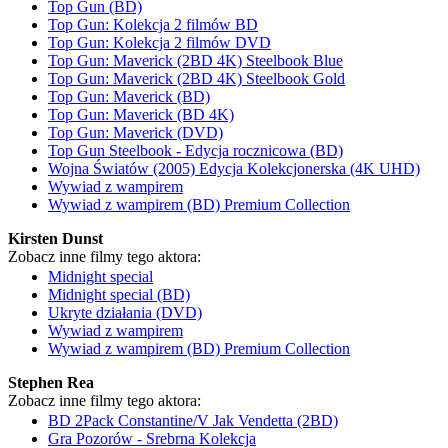
Top Gun (BD)
Top Gun: Kolekcja 2 filmów BD
Top Gun: Kolekcja 2 filmów DVD
Top Gun: Maverick (2BD 4K) Steelbook Blue
Top Gun: Maverick (2BD 4K) Steelbook Gold
Top Gun: Maverick (BD)
Top Gun: Maverick (BD 4K)
Top Gun: Maverick (DVD)
Top Gun Steelbook - Edycja rocznicowa (BD)
Wojna Światów (2005) Edycja Kolekcjonerska (4K UHD)
Wywiad z wampirem
Wywiad z wampirem (BD) Premium Collection
Kirsten Dunst
Zobacz inne filmy tego aktora:
Midnight special
Midnight special (BD)
Ukryte działania (DVD)
Wywiad z wampirem
Wywiad z wampirem (BD) Premium Collection
Stephen Rea
Zobacz inne filmy tego aktora:
BD 2Pack Constantine/V Jak Vendetta (2BD)
Gra Pozorów - Srebrna Kolekcja