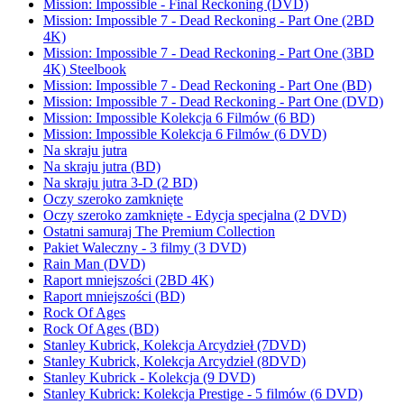
Mission: Impossible - Final Reckoning (DVD)
Mission: Impossible 7 - Dead Reckoning - Part One (2BD
4K)
Mission: Impossible 7 - Dead Reckoning - Part One (3BD
4K) Steelbook
Mission: Impossible 7 - Dead Reckoning - Part One (BD)
Mission: Impossible 7 - Dead Reckoning - Part One (DVD)
Mission: Impossible Kolekcja 6 Filmów (6 BD)
Mission: Impossible Kolekcja 6 Filmów (6 DVD)
Na skraju jutra
Na skraju jutra (BD)
Na skraju jutra 3-D (2 BD)
Oczy szeroko zamknięte
Oczy szeroko zamknięte - Edycja specjalna (2 DVD)
Ostatni samuraj The Premium Collection
Pakiet Waleczny - 3 filmy (3 DVD)
Rain Man (DVD)
Raport mniejszości (2BD 4K)
Raport mniejszości (BD)
Rock Of Ages
Rock Of Ages (BD)
Stanley Kubrick, Kolekcja Arcydzieł (7DVD)
Stanley Kubrick, Kolekcja Arcydzieł (8DVD)
Stanley Kubrick - Kolekcja (9 DVD)
Stanley Kubrick: Kolekcja Prestige - 5 filmów (6 DVD)