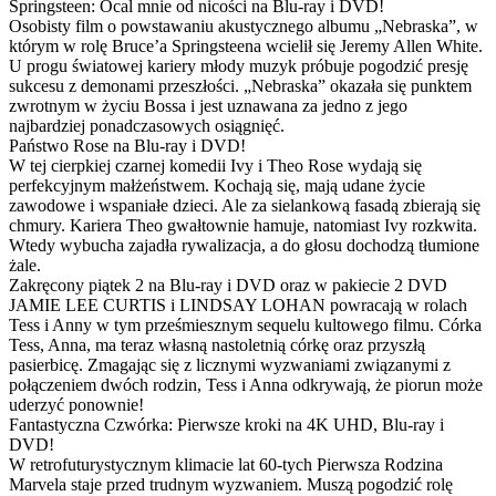
Springsteen: Ocal mnie od nicości na Blu-ray i DVD!
Osobisty film o powstawaniu akustycznego albumu „Nebraska”, w
którym w rolę Bruce’a Springsteena wcielił się Jeremy Allen White.
U progu światowej kariery młody muzyk próbuje pogodzić presję
sukcesu z demonami przeszłości. „Nebraska” okazała się punktem
zwrotnym w życiu Bossa i jest uznawana za jedno z jego
najbardziej ponadczasowych osiągnięć.
Państwo Rose na Blu-ray i DVD!
W tej cierpkiej czarnej komedii Ivy i Theo Rose wydają się
perfekcyjnym małżeństwem. Kochają się, mają udane życie
zawodowe i wspaniałe dzieci. Ale za sielankową fasadą zbierają się
chmury. Kariera Theo gwałtownie hamuje, natomiast Ivy rozkwita.
Wtedy wybucha zajadła rywalizacja, a do głosu dochodzą tłumione
żale.
Zakręcony piątek 2 na Blu-ray i DVD oraz w pakiecie 2 DVD
JAMIE LEE CURTIS i LINDSAY LOHAN powracają w rolach
Tess i Anny w tym prześmiesznym sequelu kultowego filmu. Córka
Tess, Anna, ma teraz własną nastoletnią córkę oraz przyszłą
pasierbicę. Zmagając się z licznymi wyzwaniami związanymi z
połączeniem dwóch rodzin, Tess i Anna odkrywają, że piorun może
uderzyć ponownie!
Fantastyczna Czwórka: Pierwsze kroki na 4K UHD, Blu-ray i
DVD!
W retrofuturystycznym klimacie lat 60-tych Pierwsza Rodzina
Marvela staje przed trudnym wyzwaniem. Muszą pogodzić rolę