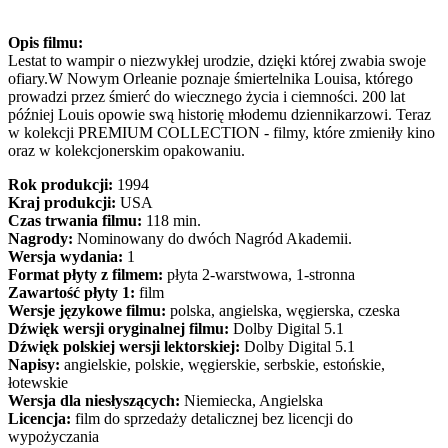
Opis filmu:
Lestat to wampir o niezwykłej urodzie, dzięki której zwabia swoje
ofiary.W Nowym Orleanie poznaje śmiertelnika Louisa, którego
prowadzi przez śmierć do wiecznego życia i ciemności. 200 lat
później Louis opowie swą historię młodemu dziennikarzowi. Teraz
w kolekcji PREMIUM COLLECTION - filmy, które zmieniły kino
oraz w kolekcjonerskim opakowaniu.
Rok produkcji:
1994
Kraj produkcji:
USA
Czas trwania filmu:
118 min.
Nagrody:
Nominowany do dwóch Nagród Akademii.
Wersja wydania:
1
Format płyty z filmem:
płyta 2-warstwowa, 1-stronna
Zawartość płyty 1:
film
Wersje językowe filmu:
polska, angielska, węgierska, czeska
Dźwięk wersji oryginalnej filmu:
Dolby Digital 5.1
Dźwięk polskiej wersji lektorskiej:
Dolby Digital 5.1
Napisy:
angielskie, polskie, węgierskie, serbskie, estońskie,
łotewskie
Wersja dla niesłyszących:
Niemiecka, Angielska
Licencja:
film do sprzedaży detalicznej bez licencji do
wypożyczania