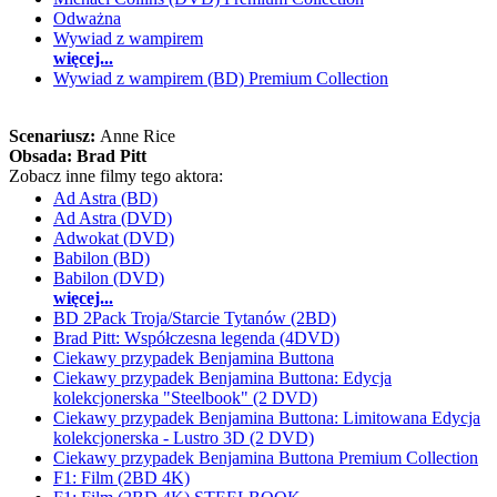
Odważna
Wywiad z wampirem
więcej...
Wywiad z wampirem (BD) Premium Collection
Scenariusz:
Anne Rice
Obsada:
Brad Pitt
Zobacz inne filmy tego aktora:
Ad Astra (BD)
Ad Astra (DVD)
Adwokat (DVD)
Babilon (BD)
Babilon (DVD)
więcej...
BD 2Pack Troja/Starcie Tytanów (2BD)
Brad Pitt: Współczesna legenda (4DVD)
Ciekawy przypadek Benjamina Buttona
Ciekawy przypadek Benjamina Buttona: Edycja
kolekcjonerska "Steelbook" (2 DVD)
Ciekawy przypadek Benjamina Buttona: Limitowana Edycja
kolekcjonerska - Lustro 3D (2 DVD)
Ciekawy przypadek Benjamina Buttona Premium Collection
F1: Film (2BD 4K)