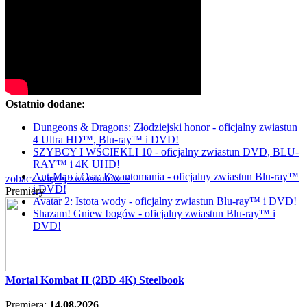
Ostatnio dodane:
Dungeons & Dragons: Złodziejski honor - oficjalny zwiastun
4 Ultra HD™, Blu-ray™ i DVD!
SZYBCY I WŚCIEKLI 10 - oficjalny zwiastun DVD, BLU-
RAY™ i 4K UHD!
Ant-Man i Osa: Kwantomania - oficjalny zwiastun Blu-ray™
zobacz więcej zwiastunów »
i DVD!
Premiery
Avatar 2: Istota wody - oficjalny zwiastun Blu-ray™ i DVD!
Shazam! Gniew bogów - oficjalny zwiastun Blu-ray™ i
DVD!
Mortal Kombat II (2BD 4K) Steelbook
Premiera:
14.08.2026