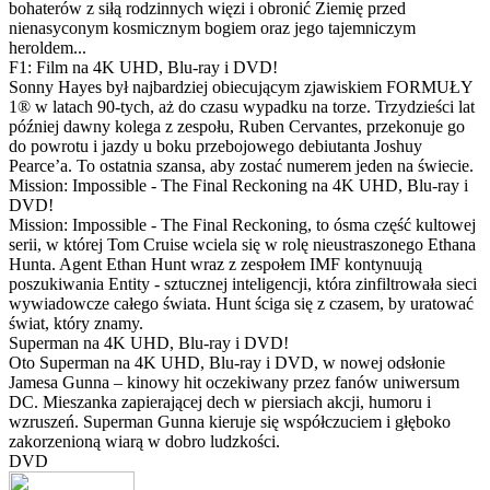
bohaterów z siłą rodzinnych więzi i obronić Ziemię przed
nienasyconym kosmicznym bogiem oraz jego tajemniczym
heroldem...
F1: Film na 4K UHD, Blu-ray i DVD!
Sonny Hayes był najbardziej obiecującym zjawiskiem FORMUŁY
1® w latach 90-tych, aż do czasu wypadku na torze. Trzydzieści lat
później dawny kolega z zespołu, Ruben Cervantes, przekonuje go
do powrotu i jazdy u boku przebojowego debiutanta Joshuy
Pearce’a. To ostatnia szansa, aby zostać numerem jeden na świecie.
Mission: Impossible - The Final Reckoning na 4K UHD, Blu-ray i
DVD!
Mission: Impossible - The Final Reckoning, to ósma część kultowej
serii, w której Tom Cruise wciela się w rolę nieustraszonego Ethana
Hunta. Agent Ethan Hunt wraz z zespołem IMF kontynuują
poszukiwania Entity - sztucznej inteligencji, która zinfiltrowała sieci
wywiadowcze całego świata. Hunt ściga się z czasem, by uratować
świat, który znamy.
Superman na 4K UHD, Blu-ray i DVD!
Oto Superman na 4K UHD, Blu-ray i DVD, w nowej odsłonie
Jamesa Gunna – kinowy hit oczekiwany przez fanów uniwersum
DC. Mieszanka zapierającej dech w piersiach akcji, humoru i
wzruszeń. Superman Gunna kieruje się współczuciem i głęboko
zakorzenioną wiarą w dobro ludzkości.
DVD