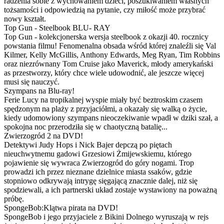
radzenia sobie z wychowaniem dzieci, poszukiwaniem własnych
tożsamości i odpowiedzią na pytanie, czy miłość może przybrać
nowy kształt.
Top Gun - Steelbook BLU- RAY
Top Gun - kolekcjonerska wersja steelbook z okazji 40. rocznicy
powstania filmu! Fenomenalna obsada wśród której znaleźli się Val
Kilmer, Kelly McGillis, Anthony Edwards, Meg Ryan, Tim Robbins
oraz niezrównany Tom Cruise jako Maverick, młody amerykański
as przestworzy, który chce wiele udowodnić, ale jeszcze więcej
musi się nauczyć.
Szympans na Blu-ray!
Ferie Lucy na tropikalnej wyspie miały być beztroskim czasem
spędzonym na plaży z przyjaciółmi, a okazały się walką o życie,
kiedy udomowiony szympans nieoczekiwanie wpadł w dziki szał, a
spokojna noc przerodziła się w chaotyczną batalię...
Zwierzogród 2 na DVD!
Detektywi Judy Hops i Nick Bajer depczą po piętach
nieuchwytnemu gadowi Grzesiowi Żmijewskiemu, którego
pojawienie się wywraca Zwierzogród do góry nogami. Trop
prowadzi ich przez nieznane dzielnice miasta ssaków, gdzie
stopniowo odkrywają intrygę sięgającą znacznie dalej, niż się
spodziewali, a ich partnerski układ zostaje wystawiony na poważną
próbę.
SpongeBob:Klątwa pirata na DVD!
SpongeBob i jego przyjaciele z Bikini Dolnego wyruszają w rejs