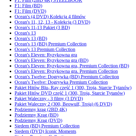
F1: Film (2BD 4K) STEELBOOK
F1: Film (BD)
F1: Film (DVD)
Ocean's (4 DVD) Kolekcja 4 filmów
Ocean's 11, 12, 13 - Kolekcja (3 DVD)
Ocean's 11-13 Pakiet (3 BD)
Ocean's 13
Ocean's 13 (BD)
Ocean's 13 (BD) Premium Collection
Ocean's 13 Premium Collection
Ocean's Eleven: Ryzykowna gra
Ocean's Eleven: Ryzykowna gra (BD)
Ocean's Eleven: Ryzykowna gra, Premium Collection (BD)
Ocean's Eleven: Ryzykowna gra. Premium Collection
Ocean's Twelve: Dogrywka (BD) Premium Collection
Ocean's Twelve: Dogrywka Premium Collection
Pakiet Hitów Blu- Ray część 1 (300, Troja, Starcie Tytanów)
Pakiet Hitów DVD część 1 (300, Troja, Starcie Tytanów)
Pakiet Waleczny - 3 filmy (3 DVD)
Pakiet Waleczny 2 (300, Beowulf, Troja) (6 DVD)
Podziemny krąg (2BD 4K)
Podziemny Krąg (BD)
Podziemny Krąg (DVD)
Siedem (BD) Premium Collection
Siedem (DVD) Iconic Moments