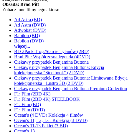
Obsada:
Brad Pitt
Zobacz inne filmy tego aktora:
Ad Astra (BD)
Ad Astra (DVD)
Adwokat (DVD)
Babilon (BD)
Babilon (DVD)
więcej...
BD 2Pack Troja/Starcie Tytanów (2BD)
Brad Pitt: Współczesna legenda (4DVD)
Ciekawy przypadek Benjamina Buttona
Ciekawy przypadek Benjamina Buttona: Edycja
kolekcjonerska "Steelbook" (2 DVD)
Ciekawy przypadek Benjamina Buttona: Limitowana Edycja
kolekcjonerska - Lustro 3D (2 DVD)
Ciekawy przypadek Benjamina Buttona Premium Collection
F1: Film (2BD 4K)
F1: Film (2BD 4K) STEELBOOK
F1: Film (BD)
F1: Film (DVD)
Ocean's (4 DVD) Kolekcja 4 filmów
Ocean's 11, 12, 13 - Kolekcja (3 DVD)
Ocean's 11-13 Pakiet (3 BD)
Ocean's 13