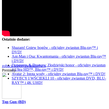
Ostatnio dodane:
Shazam! Gniew bogów - oficjalny zwiastun Blu-ray™ i
DVD!
Ant-Man i Osa: Kwantomania - oficjalny zwiastun Blu-ray™
i DVD!
Dungeons & Dragons: Złodziejski honor - oficjalny zwiastun
zobacz więcej zwiastunów »
4 Ultra HD™, Blu-ray™ i DVD!
Premiery
Avatar 2: Istota wody - oficjalny zwiastun Blu-ray™ i DVD!
SZYBCY I WŚCIEKLI 10 - oficjalny zwiastun DVD, BLU-
RAY™ i 4K UHD!
Top Gun (BD)