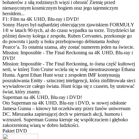
bohaterów z siłą rodzinnych więzi i obronić Ziemię przed
nienasyconym kosmicznym bogiem oraz jego tajemniczym
heroldem...
F1: Film na 4K UHD, Blu-ray i DVD!
Sonny Hayes był najbardziej obiecującym zjawiskiem FORMUŁY
1® w latach 90-tych, aż do czasu wypadku na torze. Trzydzieści lat
później dawny kolega z zespołu, Ruben Cervantes, przekonuje go
do powrotu i jazdy u boku przebojowego debiutanta Joshuy
Pearce’a. To ostatnia szansa, aby zostać numerem jeden na świecie.
Mission: Impossible - The Final Reckoning na 4K UHD, Blu-ray i
DVD!
Mission: Impossible - The Final Reckoning, to ósma część kultowej
serii, w której Tom Cruise wciela się w rolę nieustraszonego Ethana
Hunta. Agent Ethan Hunt wraz z zespołem IMF kontynuują
poszukiwania Entity - sztucznej inteligencji, która zinfiltrowała sieci
wywiadowcze całego świata. Hunt ściga się z czasem, by uratować
świat, który znamy.
Superman na 4K UHD, Blu-ray i DVD!
Oto Superman na 4K UHD, Blu-ray i DVD, w nowej odsłonie
Jamesa Gunna – kinowy hit oczekiwany przez fanów uniwersum
DC. Mieszanka zapierającej dech w piersiach akcji, humoru i
wzruszeń. Superman Gunna kieruje się współczuciem i głęboko
zakorzenioną wiarą w dobro ludzkości.
Pakiet DVD