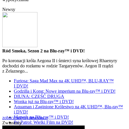
Newsy
Ród Smoka, Sezon 2 na Blu-ray™ i DVD!
Po koronacji króla Aegona II i śmierci syna królowej Rhaenyry
dochodzi do rozłamu w rodzie Targaryenów. Aegon II rządzi
z Żelaznego...
Furiosa: Saga Mad Max na 4K UHD™, BLU-RAY™
I DVD!
Godzilla i Kong: Nowe imperium na Blu-ray™ i DVD!
DIUNA: CZĘŚĆ DRUGA
Wonka już na Blu-ray™ i DVD!
Aquaman i Zaginione Królestwo na 4K UHD™, Blu-ray™
i DVD!
Marvels na Blu-ray™ i DVD!
zobacz więcej newsów »
Psi Patrol: Wielki Film na DVD!
Zwiastuny