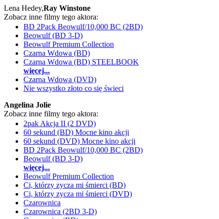
Lena Hedey,
Ray Winstone
Zobacz inne filmy tego aktora:
BD 2Pack Beowulf/10,000 BC (2BD)
Beowulf (BD 3-D)
Beowulf Premium Collection
Czarna Wdowa (BD)
Czarna Wdowa (BD) STEELBOOK
więcej...
Czarna Wdowa (DVD)
Nie wszystko złoto co się świeci
Angelina Jolie
Zobacz inne filmy tego aktora:
2pak Akcja II (2 DVD)
60 sekund (BD) Mocne kino akcji
60 sekund (DVD) Mocne kino akcji
BD 2Pack Beowulf/10,000 BC (2BD)
Beowulf (BD 3-D)
więcej...
Beowulf Premium Collection
Ci, którzy zycza mi śmierci (BD)
Ci, którzy zycza mi śmierci (DVD)
Czarownica
Czarownica (2BD 3-D)