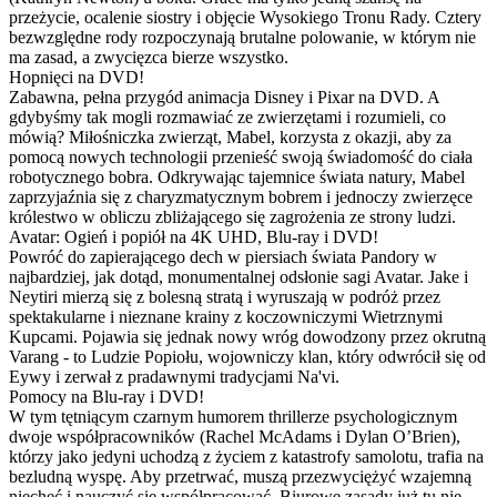
przeżycie, ocalenie siostry i objęcie Wysokiego Tronu Rady. Cztery
bezwzględne rody rozpoczynają brutalne polowanie, w którym nie
ma zasad, a zwycięzca bierze wszystko.
Hopnięci na DVD!
Zabawna, pełna przygód animacja Disney i Pixar na DVD. A
gdybyśmy tak mogli rozmawiać ze zwierzętami i rozumieli, co
mówią? Miłośniczka zwierząt, Mabel, korzysta z okazji, aby za
pomocą nowych technologii przenieść swoją świadomość do ciała
robotycznego bobra. Odkrywając tajemnice świata natury, Mabel
zaprzyjaźnia się z charyzmatycznym bobrem i jednoczy zwierzęce
królestwo w obliczu zbliżającego się zagrożenia ze strony ludzi.
Avatar: Ogień i popiół na 4K UHD, Blu-ray i DVD!
Powróć do zapierającego dech w piersiach świata Pandory w
najbardziej, jak dotąd, monumentalnej odsłonie sagi Avatar. Jake i
Neytiri mierzą się z bolesną stratą i wyruszają w podróż przez
spektakularne i nieznane krainy z koczowniczymi Wietrznymi
Kupcami. Pojawia się jednak nowy wróg dowodzony przez okrutną
Varang - to Ludzie Popiołu, wojowniczy klan, który odwrócił się od
Eywy i zerwał z pradawnymi tradycjami Na'vi.
Pomocy na Blu-ray i DVD!
W tym tętniącym czarnym humorem thrillerze psychologicznym
dwoje współpracowników (Rachel McAdams i Dylan O’Brien),
którzy jako jedyni uchodzą z życiem z katastrofy samolotu, trafia na
bezludną wyspę. Aby przetrwać, muszą przezwyciężyć wzajemną
niechęć i nauczyć się współpracować. Biurowe zasady już tu nie