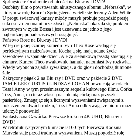
Springsteen: Ocal mnie od nicości na Blu-ray i DVD!
Osobisty film o powstawaniu akustycznego albumu „Nebraska”, w
którym w rolę Bruce’a Springsteena wcielił się Jeremy Allen White.
U progu światowej kariery młody muzyk próbuje pogodzić presję
sukcesu z demonami przeszłości. „Nebraska” okazała się punktem
zwrotnym w życiu Bossa i jest uznawana za jedno z jego
najbardziej ponadczasowych osiągnięć.
Państwo Rose na Blu-ray i DVD!
W tej cierpkiej czarnej komedii Ivy i Theo Rose wydają się
perfekcyjnym małżeństwem. Kochają się, mają udane życie
zawodowe i wspaniałe dzieci. Ale za sielankową fasadą zbierają się
chmury. Kariera Theo gwałtownie hamuje, natomiast Ivy rozkwita.
Wtedy wybucha zajadła rywalizacja, a do głosu dochodzą tłumione
żale.
Zakręcony piątek 2 na Blu-ray i DVD oraz w pakiecie 2 DVD
JAMIE LEE CURTIS i LINDSAY LOHAN powracają w rolach
Tess i Anny w tym prześmiesznym sequelu kultowego filmu. Córka
Tess, Anna, ma teraz własną nastoletnią córkę oraz przyszłą
pasierbicę. Zmagając się z licznymi wyzwaniami związanymi z
połączeniem dwóch rodzin, Tess i Anna odkrywają, że piorun może
uderzyć ponownie!
Fantastyczna Czwórka: Pierwsze kroki na 4K UHD, Blu-ray i
DVD!
W retrofuturystycznym klimacie lat 60-tych Pierwsza Rodzina
Marvela staje przed trudnym wyzwaniem. Muszą pogodzić rolę