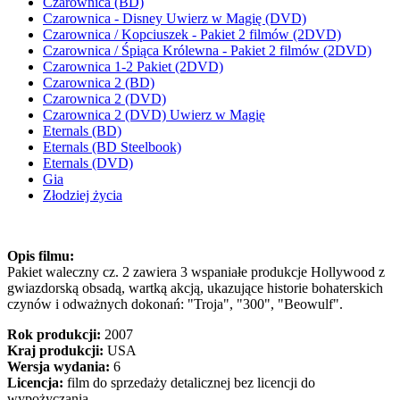
Czarownica (BD)
Czarownica - Disney Uwierz w Magię (DVD)
Czarownica / Kopciuszek - Pakiet 2 filmów (2DVD)
Czarownica / Śpiąca Królewna - Pakiet 2 filmów (2DVD)
Czarownica 1-2 Pakiet (2DVD)
Czarownica 2 (BD)
Czarownica 2 (DVD)
Czarownica 2 (DVD) Uwierz w Magię
Eternals (BD)
Eternals (BD Steelbook)
Eternals (DVD)
Gia
Złodziej życia
Opis filmu:
Pakiet waleczny cz. 2 zawiera 3 wspaniałe produkcje Hollywood z
gwiazdorską obsadą, wartką akcją, ukazujące historie bohaterskich
czynów i odważnych dokonań: "Troja", "300", "Beowulf".
Rok produkcji:
2007
Kraj produkcji:
USA
Wersja wydania:
6
Licencja:
film do sprzedaży detalicznej bez licencji do
wypożyczania