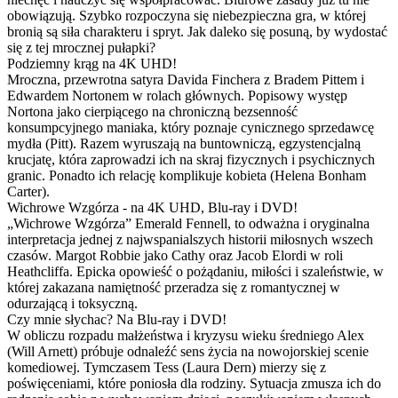
obowiązują. Szybko rozpoczyna się niebezpieczna gra, w której
bronią są siła charakteru i spryt. Jak daleko się posuną, by wydostać
się z tej mrocznej pułapki?
Podziemny krąg na 4K UHD!
Mroczna, przewrotna satyra Davida Finchera z Bradem Pittem i
Edwardem Nortonem w rolach głównych. Popisowy występ
Nortona jako cierpiącego na chroniczną bezsenność
konsumpcyjnego maniaka, który poznaje cynicznego sprzedawcę
mydła (Pitt). Razem wyruszają na buntowniczą, egzystencjalną
krucjatę, która zaprowadzi ich na skraj fizycznych i psychicznych
granic. Ponadto ich relację komplikuje kobieta (Helena Bonham
Carter).
Wichrowe Wzgórza - na 4K UHD, Blu-ray i DVD!
„Wichrowe Wzgórza” Emerald Fennell, to odważna i oryginalna
interpretacja jednej z najwspanialszych historii miłosnych wszech
czasów. Margot Robbie jako Cathy oraz Jacob Elordi w roli
Heathcliffa. Epicka opowieść o pożądaniu, miłości i szaleństwie, w
której zakazana namiętność przeradza się z romantycznej w
odurzającą i toksyczną.
Czy mnie słychac? Na Blu-ray i DVD!
W obliczu rozpadu małżeństwa i kryzysu wieku średniego Alex
(Will Arnett) próbuje odnaleźć sens życia na nowojorskiej scenie
komediowej. Tymczasem Tess (Laura Dern) mierzy się z
poświęceniami, które poniosła dla rodziny. Sytuacja zmusza ich do