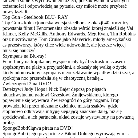
radzenia sobie z wychowaniem dzieci, poszukiwaniem własnych
tożsamości i odpowiedzią na pytanie, czy miłość może przybrać
nowy kształt.
Top Gun - Steelbook BLU- RAY
Top Gun - kolekcjonerska wersja steelbook z okazji 40. rocznicy
powstania filmu! Fenomenalna obsada wśród której znaleźli się Val
Kilmer, Kelly McGillis, Anthony Edwards, Meg Ryan, Tim Robbins
oraz niezrównany Tom Cruise jako Maverick, młody amerykański
as przestworzy, który chce wiele udowodnić, ale jeszcze więcej
musi się nauczyć.
Szympans na Blu-ray!
Ferie Lucy na tropikalnej wyspie miały być beztroskim czasem
spędzonym na plaży z przyjaciółmi, a okazały się walką o życie,
kiedy udomowiony szympans nieoczekiwanie wpadł w dziki szał, a
spokojna noc przerodziła się w chaotyczną batalię...
Zwierzogród 2 na DVD!
Detektywi Judy Hops i Nick Bajer depczą po piętach
nieuchwytnemu gadowi Grzesiowi Żmijewskiemu, którego
pojawienie się wywraca Zwierzogród do góry nogami. Trop
prowadzi ich przez nieznane dzielnice miasta ssaków, gdzie
stopniowo odkrywają intrygę sięgającą znacznie dalej, niż się
spodziewali, a ich partnerski układ zostaje wystawiony na poważną
próbę.
SpongeBob:Klątwa pirata na DVD!
SpongeBob i jego przyjaciele z Bikini Dolnego wyruszają w rejs