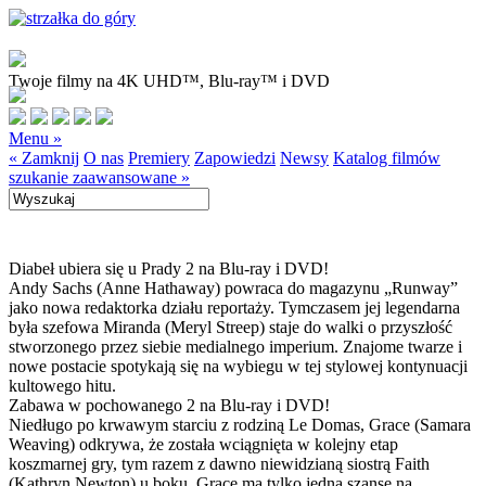
Twoje filmy na 4K UHD™, Blu-ray™ i DVD
Menu »
« Zamknij
O nas
Premiery
Zapowiedzi
Newsy
Katalog filmów
szukanie zaawansowane »
Diabeł ubiera się u Prady 2 na Blu-ray i DVD!
Andy Sachs (Anne Hathaway) powraca do magazynu „Runway”
jako nowa redaktorka działu reportaży. Tymczasem jej legendarna
była szefowa Miranda (Meryl Streep) staje do walki o przyszłość
stworzonego przez siebie medialnego imperium. Znajome twarze i
nowe postacie spotykają się na wybiegu w tej stylowej kontynuacji
kultowego hitu.
Zabawa w pochowanego 2 na Blu-ray i DVD!
Niedługo po krwawym starciu z rodziną Le Domas, Grace (Samara
Weaving) odkrywa, że została wciągnięta w kolejny etap
koszmarnej gry, tym razem z dawno niewidzianą siostrą Faith
(Kathryn Newton) u boku. Grace ma tylko jedną szansę na