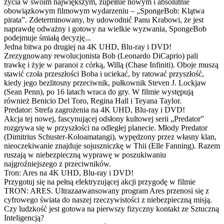
życia w swoim największym, zupełnie nowym i absolutnie
obowiązkowym filmowym wydarzeniu – „SpongeBob: Klątwa
pirata”. Zdeterminowany, by udowodnić Panu Krabowi, że jest
naprawdę odważny i gotowy na wielkie wyzwania, SpongeBob
podejmuje śmiałą decyzję...
Jedna bitwa po drugiej na 4K UHD, Blu-ray i DVD!
Zrezygnowany rewolucjonista Bob (Leonardo DiCaprio) pali
trawkę i żyje w paranoi z córką, Willą (Chase Infiniti). Oboje muszą
stawić czoła przeszłości Boba i uciekać, by ratować przyszłość,
kiedy jego bezlitosny przeciwnik, pułkownik Steven J. Lockjaw
(Sean Penn), po 16 latach wraca do gry. W filmie występują
również Benicio Del Toro, Regina Hall i Teyana Taylor.
Predator: Strefa zagrożenia na 4K UHD, Blu-ray i DVD!
Akcja tej nowej, fascynującej odsłony kultowej serii „Predator”
rozgrywa się w przyszłości na odległej planecie. Młody Predator
(Dimitrius Schuster-Koloamatangi), wypędzony przez własny klan,
nieoczekiwanie znajduje sojuszniczkę w Thii (Elle Fanning). Razem
ruszają w niebezpieczną wyprawę w poszukiwaniu
najgroźniejszego z przeciwników.
Tron: Ares na 4K UHD, Blu-ray i DVD!
Przygotuj się na pełną elektryzującej akcji przygodę w filmie
TRON: ARES. Ultrazaawansowany program Ares przenosi się z
cyfrowego świata do naszej rzeczywistości z niebezpieczną misją.
Czy ludzkość jest gotowa na pierwszy fizyczny kontakt ze Sztuczną
Inteligencją?