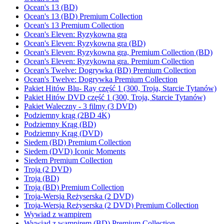
Ocean's 13 (BD)
Ocean's 13 (BD) Premium Collection
Ocean's 13 Premium Collection
Ocean's Eleven: Ryzykowna gra
Ocean's Eleven: Ryzykowna gra (BD)
Ocean's Eleven: Ryzykowna gra, Premium Collection (BD)
Ocean's Eleven: Ryzykowna gra. Premium Collection
Ocean's Twelve: Dogrywka (BD) Premium Collection
Ocean's Twelve: Dogrywka Premium Collection
Pakiet Hitów Blu- Ray część 1 (300, Troja, Starcie Tytanów)
Pakiet Hitów DVD część 1 (300, Troja, Starcie Tytanów)
Pakiet Waleczny - 3 filmy (3 DVD)
Podziemny krąg (2BD 4K)
Podziemny Krąg (BD)
Podziemny Krąg (DVD)
Siedem (BD) Premium Collection
Siedem (DVD) Iconic Moments
Siedem Premium Collection
Troja (2 DVD)
Troja (BD)
Troja (BD) Premium Collection
Troja-Wersja Reżyserska (2 DVD)
Troja-Wersja Reżyserska (2 DVD) Premium Collection
Wywiad z wampirem
Wywiad z wampirem (BD) Premium Collection