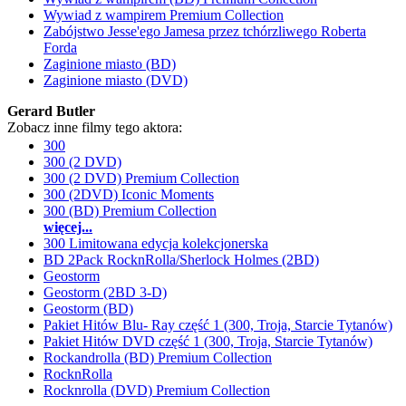
Wywiad z wampirem Premium Collection
Zabójstwo Jesse'ego Jamesa przez tchórzliwego Roberta
Forda
Zaginione miasto (BD)
Zaginione miasto (DVD)
Gerard Butler
Zobacz inne filmy tego aktora:
300
300 (2 DVD)
300 (2 DVD) Premium Collection
300 (2DVD) Iconic Moments
300 (BD) Premium Collection
więcej...
300 Limitowana edycja kolekcjonerska
BD 2Pack RocknRolla/Sherlock Holmes (2BD)
Geostorm
Geostorm (2BD 3-D)
Geostorm (BD)
Pakiet Hitów Blu- Ray część 1 (300, Troja, Starcie Tytanów)
Pakiet Hitów DVD część 1 (300, Troja, Starcie Tytanów)
Rockandrolla (BD) Premium Collection
RocknRolla
Rocknrolla (DVD) Premium Collection