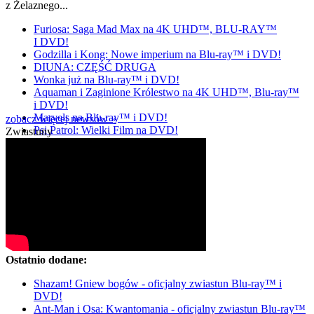
z Żelaznego...
Furiosa: Saga Mad Max na 4K UHD™, BLU-RAY™
I DVD!
Godzilla i Kong: Nowe imperium na Blu-ray™ i DVD!
DIUNA: CZĘŚĆ DRUGA
Wonka już na Blu-ray™ i DVD!
Aquaman i Zaginione Królestwo na 4K UHD™, Blu-ray™
i DVD!
Marvels na Blu-ray™ i DVD!
zobacz więcej newsów »
Psi Patrol: Wielki Film na DVD!
Zwiastuny
Ostatnio dodane:
Shazam! Gniew bogów - oficjalny zwiastun Blu-ray™ i
DVD!
Ant-Man i Osa: Kwantomania - oficjalny zwiastun Blu-ray™