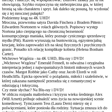
obowiązują. Szybko rozpoczyna się niebezpieczna gra, w której
bronią są siła charakteru i spryt. Jak daleko się posuną, by wydostać
się z tej mrocznej pułapki?
Podziemny krąg na 4K UHD!
Mroczna, przewrotna satyra Davida Finchera z Bradem Pittem i
Edwardem Nortonem w rolach głównych. Popisowy występ
Nortona jako cierpiącego na chroniczną bezsenność
konsumpcyjnego maniaka, który poznaje cynicznego sprzedawcę
mydła (Pitt). Razem wyruszają na buntowniczą, egzystencjalną
krucjatę, która zaprowadzi ich na skraj fizycznych i psychicznych
granic. Ponadto ich relację komplikuje kobieta (Helena Bonham
Carter).
Wichrowe Wzgórza - na 4K UHD, Blu-ray i DVD!
„Wichrowe Wzgórza” Emerald Fennell, to odważna i oryginalna
interpretacja jednej z najwspanialszych historii miłosnych wszech
czasów. Margot Robbie jako Cathy oraz Jacob Elordi w roli
Heathcliffa. Epicka opowieść o pożądaniu, miłości i szaleństwie, w
której zakazana namiętność przeradza się z romantycznej w
odurzającą i toksyczną.
Czy mnie słychac? Na Blu-ray i DVD!
W obliczu rozpadu małżeństwa i kryzysu wieku średniego Alex
(Will Arnett) próbuje odnaleźć sens życia na nowojorskiej scenie
komediowej. Tymczasem Tess (Laura Dern) mierzy się z
poświęceniami, które poniosła dla rodziny. Sytuacja zmusza ich do