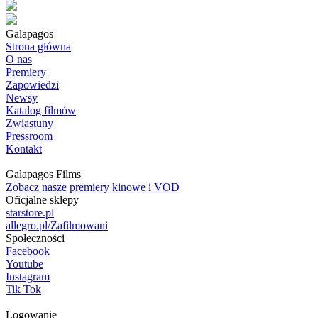
Galapagos
Strona główna
O nas
Premiery
Zapowiedzi
Newsy
Katalog filmów
Zwiastuny
Pressroom
Kontakt
Galapagos Films
Zobacz nasze premiery kinowe i VOD
Oficjalne sklepy
starstore.pl
allegro.pl/Zafilmowani
Społeczności
Facebook
Youtube
Instagram
Tik Tok
Logowanie