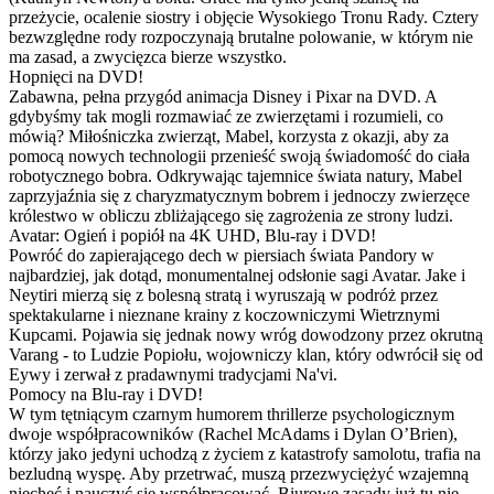
przeżycie, ocalenie siostry i objęcie Wysokiego Tronu Rady. Cztery
bezwzględne rody rozpoczynają brutalne polowanie, w którym nie
ma zasad, a zwycięzca bierze wszystko.
Hopnięci na DVD!
Zabawna, pełna przygód animacja Disney i Pixar na DVD. A
gdybyśmy tak mogli rozmawiać ze zwierzętami i rozumieli, co
mówią? Miłośniczka zwierząt, Mabel, korzysta z okazji, aby za
pomocą nowych technologii przenieść swoją świadomość do ciała
robotycznego bobra. Odkrywając tajemnice świata natury, Mabel
zaprzyjaźnia się z charyzmatycznym bobrem i jednoczy zwierzęce
królestwo w obliczu zbliżającego się zagrożenia ze strony ludzi.
Avatar: Ogień i popiół na 4K UHD, Blu-ray i DVD!
Powróć do zapierającego dech w piersiach świata Pandory w
najbardziej, jak dotąd, monumentalnej odsłonie sagi Avatar. Jake i
Neytiri mierzą się z bolesną stratą i wyruszają w podróż przez
spektakularne i nieznane krainy z koczowniczymi Wietrznymi
Kupcami. Pojawia się jednak nowy wróg dowodzony przez okrutną
Varang - to Ludzie Popiołu, wojowniczy klan, który odwrócił się od
Eywy i zerwał z pradawnymi tradycjami Na'vi.
Pomocy na Blu-ray i DVD!
W tym tętniącym czarnym humorem thrillerze psychologicznym
dwoje współpracowników (Rachel McAdams i Dylan O’Brien),
którzy jako jedyni uchodzą z życiem z katastrofy samolotu, trafia na
bezludną wyspę. Aby przetrwać, muszą przezwyciężyć wzajemną
niechęć i nauczyć się współpracować. Biurowe zasady już tu nie