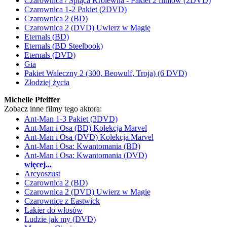
Czarownica / Śpiąca Królewna - Pakiet 2 filmów (2DVD)
Czarownica 1-2 Pakiet (2DVD)
Czarownica 2 (BD)
Czarownica 2 (DVD) Uwierz w Magię
Eternals (BD)
Eternals (BD Steelbook)
Eternals (DVD)
Gia
Pakiet Waleczny 2 (300, Beowulf, Troja) (6 DVD)
Złodziej życia
Michelle Pfeiffer
Zobacz inne filmy tego aktora:
Ant-Man 1-3 Pakiet (3DVD)
Ant-Man i Osa (BD) Kolekcja Marvel
Ant-Man i Osa (DVD) Kolekcja Marvel
Ant-Man i Osa: Kwantomania (BD)
Ant-Man i Osa: Kwantomania (DVD)
więcej...
Arcyoszust
Czarownica 2 (BD)
Czarownica 2 (DVD) Uwierz w Magię
Czarownice z Eastwick
Lakier do włosów
Ludzie jak my (DVD)