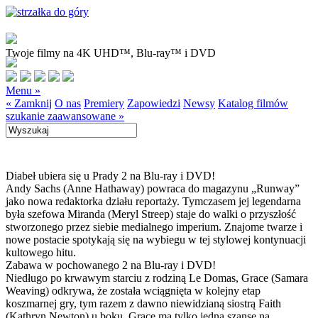
Twoje filmy na 4K UHD™, Blu-ray™ i DVD
Menu »
« Zamknij
O nas
Premiery
Zapowiedzi
Newsy
Katalog filmów
szukanie zaawansowane »
Diabeł ubiera się u Prady 2 na Blu-ray i DVD!
Andy Sachs (Anne Hathaway) powraca do magazynu „Runway”
jako nowa redaktorka działu reportaży. Tymczasem jej legendarna
była szefowa Miranda (Meryl Streep) staje do walki o przyszłość
stworzonego przez siebie medialnego imperium. Znajome twarze i
nowe postacie spotykają się na wybiegu w tej stylowej kontynuacji
kultowego hitu.
Zabawa w pochowanego 2 na Blu-ray i DVD!
Niedługo po krwawym starciu z rodziną Le Domas, Grace (Samara
Weaving) odkrywa, że została wciągnięta w kolejny etap
koszmarnej gry, tym razem z dawno niewidzianą siostrą Faith
(Kathryn Newton) u boku. Grace ma tylko jedną szansę na