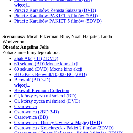
więcej...
Piraci z Karaibów: Zemsta Salazara (DVD)
Piraci z Karaibów PAKIET 5 filmów (5BD)
Piraci z Karaibów PAKIET 5 filmów (5DVD)
Scenariusz:
Micah Fitzerman-Blue
, Noah Harpster
, Linda
Woolverton
Obsada:
Angelina Jolie
Zobacz inne filmy tego aktora:
2pak Akcja II (2 DVD)
60 sekund (BD) Mocne kino akcji
60 sekund (DVD) Mocne kino akcji
BD 2Pack Beowulf/10,000 BC (2BD)
Beowulf (BD 3-D)
więcej...
Beowulf Premium Collection
Ci, którzy zycza mi śmierci (BD)
Ci, którzy zycza mi śmierci (DVD)
Czarownica
Czarownica (2BD 3-D)
Czarownica (BD)
Czarownica - Disney Uwierz w Magię (DVD)
Czarownica / Kopciuszek - Pakiet 2 filmów (2DVD)