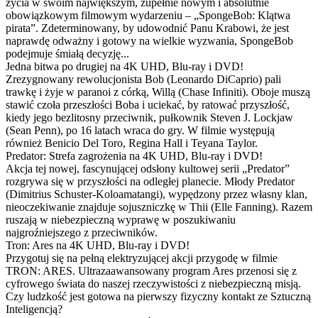
życia w swoim największym, zupełnie nowym i absolutnie
obowiązkowym filmowym wydarzeniu – „SpongeBob: Klątwa
pirata”. Zdeterminowany, by udowodnić Panu Krabowi, że jest
naprawdę odważny i gotowy na wielkie wyzwania, SpongeBob
podejmuje śmiałą decyzję...
Jedna bitwa po drugiej na 4K UHD, Blu-ray i DVD!
Zrezygnowany rewolucjonista Bob (Leonardo DiCaprio) pali
trawkę i żyje w paranoi z córką, Willą (Chase Infiniti). Oboje muszą
stawić czoła przeszłości Boba i uciekać, by ratować przyszłość,
kiedy jego bezlitosny przeciwnik, pułkownik Steven J. Lockjaw
(Sean Penn), po 16 latach wraca do gry. W filmie występują
również Benicio Del Toro, Regina Hall i Teyana Taylor.
Predator: Strefa zagrożenia na 4K UHD, Blu-ray i DVD!
Akcja tej nowej, fascynującej odsłony kultowej serii „Predator”
rozgrywa się w przyszłości na odległej planecie. Młody Predator
(Dimitrius Schuster-Koloamatangi), wypędzony przez własny klan,
nieoczekiwanie znajduje sojuszniczkę w Thii (Elle Fanning). Razem
ruszają w niebezpieczną wyprawę w poszukiwaniu
najgroźniejszego z przeciwników.
Tron: Ares na 4K UHD, Blu-ray i DVD!
Przygotuj się na pełną elektryzującej akcji przygodę w filmie
TRON: ARES. Ultrazaawansowany program Ares przenosi się z
cyfrowego świata do naszej rzeczywistości z niebezpieczną misją.
Czy ludzkość jest gotowa na pierwszy fizyczny kontakt ze Sztuczną
Inteligencją?