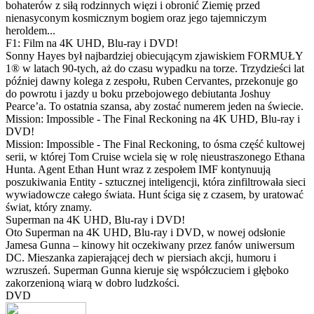
bohaterów z siłą rodzinnych więzi i obronić Ziemię przed
nienasyconym kosmicznym bogiem oraz jego tajemniczym
heroldem...
F1: Film na 4K UHD, Blu-ray i DVD!
Sonny Hayes był najbardziej obiecującym zjawiskiem FORMUŁY
1® w latach 90-tych, aż do czasu wypadku na torze. Trzydzieści lat
później dawny kolega z zespołu, Ruben Cervantes, przekonuje go
do powrotu i jazdy u boku przebojowego debiutanta Joshuy
Pearce’a. To ostatnia szansa, aby zostać numerem jeden na świecie.
Mission: Impossible - The Final Reckoning na 4K UHD, Blu-ray i
DVD!
Mission: Impossible - The Final Reckoning, to ósma część kultowej
serii, w której Tom Cruise wciela się w rolę nieustraszonego Ethana
Hunta. Agent Ethan Hunt wraz z zespołem IMF kontynuują
poszukiwania Entity - sztucznej inteligencji, która zinfiltrowała sieci
wywiadowcze całego świata. Hunt ściga się z czasem, by uratować
świat, który znamy.
Superman na 4K UHD, Blu-ray i DVD!
Oto Superman na 4K UHD, Blu-ray i DVD, w nowej odsłonie
Jamesa Gunna – kinowy hit oczekiwany przez fanów uniwersum
DC. Mieszanka zapierającej dech w piersiach akcji, humoru i
wzruszeń. Superman Gunna kieruje się współczuciem i głęboko
zakorzenioną wiarą w dobro ludzkości.
DVD