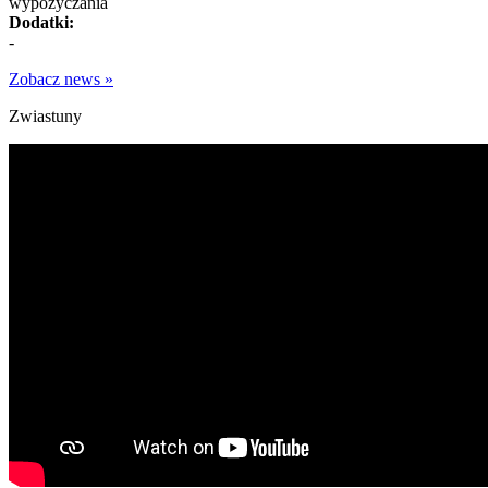
wypożyczania
Dodatki:
-
Zobacz news »
Zwiastuny