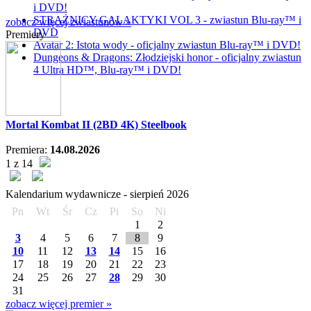
i DVD!
STRAŻNICY GALAKTYKI VOL 3 - zwiastun Blu-ray™ i
zobacz więcej zwiastunów »
DVD
Premiery
Avatar 2: Istota wody - oficjalny zwiastun Blu-ray™ i DVD!
Dungeons & Dragons: Złodziejski honor - oficjalny zwiastun
4 Ultra HD™, Blu-ray™ i DVD!
Mortal Kombat II (2BD 4K) Steelbook
Premiera:
14.08.2026
1 z 14
Kalendarium wydawnicze -
sierpień
2026
Pn
Wt
Śr
Cz
Pi
So
Ni
1
2
3
4
5
6
7
8
9
10
11
12
13
14
15
16
17
18
19
20
21
22
23
24
25
26
27
28
29
30
31
zobacz więcej premier »