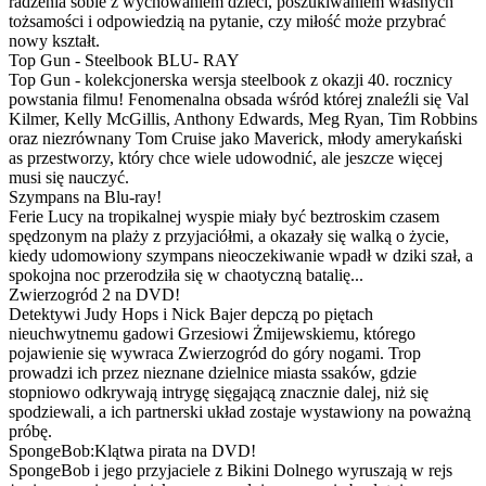
radzenia sobie z wychowaniem dzieci, poszukiwaniem własnych
tożsamości i odpowiedzią na pytanie, czy miłość może przybrać
nowy kształt.
Top Gun - Steelbook BLU- RAY
Top Gun - kolekcjonerska wersja steelbook z okazji 40. rocznicy
powstania filmu! Fenomenalna obsada wśród której znaleźli się Val
Kilmer, Kelly McGillis, Anthony Edwards, Meg Ryan, Tim Robbins
oraz niezrównany Tom Cruise jako Maverick, młody amerykański
as przestworzy, który chce wiele udowodnić, ale jeszcze więcej
musi się nauczyć.
Szympans na Blu-ray!
Ferie Lucy na tropikalnej wyspie miały być beztroskim czasem
spędzonym na plaży z przyjaciółmi, a okazały się walką o życie,
kiedy udomowiony szympans nieoczekiwanie wpadł w dziki szał, a
spokojna noc przerodziła się w chaotyczną batalię...
Zwierzogród 2 na DVD!
Detektywi Judy Hops i Nick Bajer depczą po piętach
nieuchwytnemu gadowi Grzesiowi Żmijewskiemu, którego
pojawienie się wywraca Zwierzogród do góry nogami. Trop
prowadzi ich przez nieznane dzielnice miasta ssaków, gdzie
stopniowo odkrywają intrygę sięgającą znacznie dalej, niż się
spodziewali, a ich partnerski układ zostaje wystawiony na poważną
próbę.
SpongeBob:Klątwa pirata na DVD!
SpongeBob i jego przyjaciele z Bikini Dolnego wyruszają w rejs