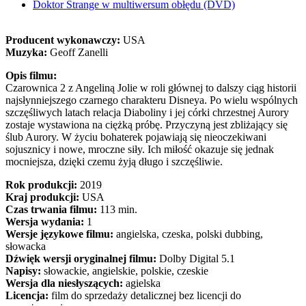
Doktor Strange w multiwersum obłędu (DVD)
Producent wykonawczy:
USA
Muzyka:
Geoff Zanelli
Opis filmu:
Czarownica 2 z Angeliną Jolie w roli głównej to dalszy ciąg historii
najsłynniejszego czarnego charakteru Disneya. Po wielu wspólnych
szczęśliwych latach relacja Diaboliny i jej córki chrzestnej Aurory
zostaje wystawiona na ciężką próbę. Przyczyną jest zbliżający się
ślub Aurory. W życiu bohaterek pojawiają się nieoczekiwani
sojusznicy i nowe, mroczne siły. Ich miłość okazuje się jednak
mocniejsza, dzięki czemu żyją długo i szczęśliwie.
Rok produkcji:
2019
Kraj produkcji:
USA
Czas trwania filmu:
113 min.
Wersja wydania:
1
Wersje językowe filmu:
angielska, czeska, polski dubbing,
słowacka
Dźwięk wersji oryginalnej filmu:
Dolby Digital 5.1
Napisy:
słowackie, angielskie, polskie, czeskie
Wersja dla niesłyszących:
agielska
Licencja:
film do sprzedaży detalicznej bez licencji do