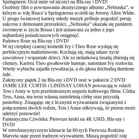
Springsteen: Ocal mnie od nicości na Blu-ray i DVD!
Osobisty film o powstawaniu akustycznego albumu „Nebraska”, w
którym w rolę Bruce’a Springsteena wcielił się Jeremy Allen White.
U progu światowej kariery młody muzyk próbuje pogodzić presję
sukcesu z demonami przeszłości. „Nebraska” okazała się punktem
zwrotnym w życiu Bossa i jest uznawana za jedno z jego
najbardziej ponadczasowych osiągnięć.
Państwo Rose na Blu-ray i DVD!
W tej cierpkiej czarnej komedii Ivy i Theo Rose wydają się
perfekcyjnym małżeństwem. Kochają się, mają udane życie
zawodowe i wspaniałe dzieci. Ale za sielankową fasadą zbierają się
chmury. Kariera Theo gwałtownie hamuje, natomiast Ivy rozkwita.
Wtedy wybucha zajadła rywalizacja, a do głosu dochodzą tłumione
żale.
Zakręcony piątek 2 na Blu-ray i DVD oraz w pakiecie 2 DVD
JAMIE LEE CURTIS i LINDSAY LOHAN powracają w rolach
Tess i Anny w tym prześmiesznym sequelu kultowego filmu. Córka
Tess, Anna, ma teraz własną nastoletnią córkę oraz przyszłą
pasierbicę. Zmagając się z licznymi wyzwaniami związanymi z
połączeniem dwóch rodzin, Tess i Anna odkrywają, że piorun może
uderzyć ponownie!
Fantastyczna Czwórka: Pierwsze kroki na 4K UHD, Blu-ray i
DVD!
W retrofuturystycznym klimacie lat 60-tych Pierwsza Rodzina
Marvela staje przed trudnym wyzwaniem. Muszą pogodzić rolę