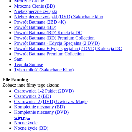
Mroczne Cienie
Mroczne Cienie (BD)
Niebezpieczne związki
Niebezpieczne związki (DVD) Zakochane kino
Powrót Batmana (2BD 4K)
Powrót Batmana (BD)
Powrót Batmana (BD) Kolekcja DC
Powrót Batmana (BD) Premium Collection
Powrót Batmana - Edycja Specjalna (2 DVD)
Powrót Batmana Edycja specjalna (2 DVD) Kolekcja DC
Powrót Batmana Premium Collection
Sam
Tequila Sunrise
Tylko miłość (Zakochane Kino)
Elle Fanning
Zobacz inne filmy tego aktora:
Czarownica 1-2 Pakiet (2DVD)
Czarownica 2 (BD)
Czarownica 2 (DVD) Uwierz w Magię
Kompletnie nieznany (BD)
Kompletnie nieznany (DVD)
więcej...
Nocne życie
Nocne życie (BD)