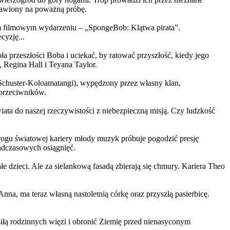
ystawiony na poważną próbę.
m filmowym wydarzeniu – „SpongeBob: Klątwa pirata”.
yzję...
a przeszłości Boba i uciekać, by ratować przyszłość, kiedy jego
 Regina Hall i Teyana Taylor.
us Schuster-Koloamatangi), wypędzony przez własny klan,
 przeciwników.
ata do naszej rzeczywistości z niebezpieczną misją. Czy ludzkość
rogu światowej kariery młody muzyk próbuje pogodzić presję
nadczasowych osiągnięć.
 dzieci. Ale za sielankową fasadą zbierają się chmury. Kariera Theo
ma teraz własną nastoletnią córkę oraz przyszłą pasierbicę.
iłą rodzinnych więzi i obronić Ziemię przed nienasyconym