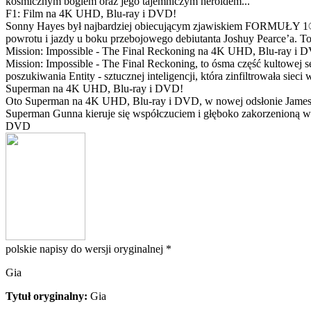
kosmicznym bogiem oraz jego tajemniczym heroldem...
F1: Film na 4K UHD, Blu-ray i DVD!
Sonny Hayes był najbardziej obiecującym zjawiskiem FORMUŁY 1® w 
powrotu i jazdy u boku przebojowego debiutanta Joshuy Pearce’a. To 
Mission: Impossible - The Final Reckoning na 4K UHD, Blu-ray i 
Mission: Impossible - The Final Reckoning, to ósma część kultowej 
poszukiwania Entity - sztucznej inteligencji, która zinfiltrowała sie
Superman na 4K UHD, Blu-ray i DVD!
Oto Superman na 4K UHD, Blu-ray i DVD, w nowej odsłonie Jamesa 
Superman Gunna kieruje się współczuciem i głęboko zakorzenioną wi
DVD
polskie napisy do wersji oryginalnej *
Gia
Tytuł oryginalny:
Gia