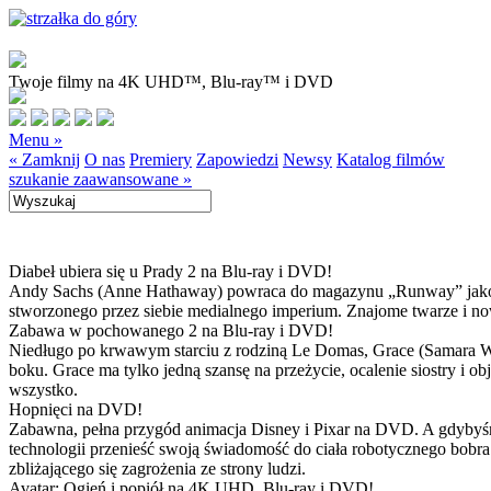
Twoje filmy na 4K UHD™, Blu-ray™ i DVD
Menu »
« Zamknij
O nas
Premiery
Zapowiedzi
Newsy
Katalog filmów
szukanie zaawansowane »
Diabeł ubiera się u Prady 2 na Blu-ray i DVD!
Andy Sachs (Anne Hathaway) powraca do magazynu „Runway” jako now
stworzonego przez siebie medialnego imperium. Znajome twarze i now
Zabawa w pochowanego 2 na Blu-ray i DVD!
Niedługo po krwawym starciu z rodziną Le Domas, Grace (Samara Wea
boku. Grace ma tylko jedną szansę na przeżycie, ocalenie siostry i
wszystko.
Hopnięci na DVD!
Zabawna, pełna przygód animacja Disney i Pixar na DVD. A gdybyśmy
technologii przenieść swoją świadomość do ciała robotycznego bobra
zbliżającego się zagrożenia ze strony ludzi.
Avatar: Ogień i popiół na 4K UHD, Blu-ray i DVD!