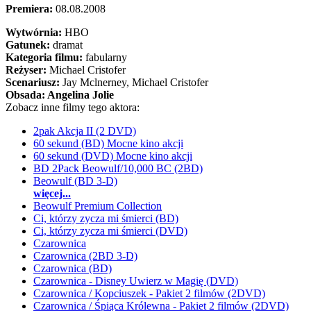
Premiera:
08.08.2008
Wytwórnia:
HBO
Gatunek:
dramat
Kategoria filmu:
fabularny
Reżyser:
Michael Cristofer
Scenariusz:
Jay Mclnerney
, Michael Cristofer
Obsada:
Angelina Jolie
Zobacz inne filmy tego aktora:
2pak Akcja II (2 DVD)
60 sekund (BD) Mocne kino akcji
60 sekund (DVD) Mocne kino akcji
BD 2Pack Beowulf/10,000 BC (2BD)
Beowulf (BD 3-D)
więcej...
Beowulf Premium Collection
Ci, którzy zycza mi śmierci (BD)
Ci, którzy zycza mi śmierci (DVD)
Czarownica
Czarownica (2BD 3-D)
Czarownica (BD)
Czarownica - Disney Uwierz w Magię (DVD)
Czarownica / Kopciuszek - Pakiet 2 filmów (2DVD)
Czarownica / Śpiąca Królewna - Pakiet 2 filmów (2DVD)