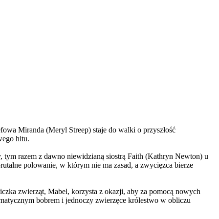
wa Miranda (Meryl Streep) staje do walki o przyszłość
wego hitu.
, tym razem z dawno niewidzianą siostrą Faith (Kathryn Newton) u
brutalne polowanie, w którym nie ma zasad, a zwycięzca bierze
czka zwierząt, Mabel, korzysta z okazji, aby za pomocą nowych
yzmatycznym bobrem i jednoczy zwierzęce królestwo w obliczu