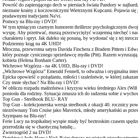
Powróć do zapierającego dech w piersiach świata Pandory w najbardzie
nieznane krainy z koczowniczymi Wietrznymi Kupcami. Pojawia się 
pradawnymi tradycjami Na'vi.
Pomocy na Blu-ray i DVD!
W tym tętniącym czarnym humorem thrillerze psychologicznym dwoje
wyspę. Aby przetrwać, muszą przezwyciężyć wzajemną niechęć i naucz
charakteru i spryt. Jak daleko się posuną, by wydostać się z tej mrocz
Podziemny krąg na 4K UHD!
Mroczna, przewrotna satyra Davida Finchera z Bradem Pittem i Ed
który poznaje cynicznego sprzedawcę mydła (Pitt). Razem wyruszają n
kobieta (Helena Bonham Carter).
Wichrowe Wzgórza - na 4K UHD, Blu-ray i DVD!
„Wichrowe Wzgórza” Emerald Fennell, to odważna i oryginalna interpr
Epicka opowieść o pożądaniu, miłości i szaleństwie, w której zakaza
Czy mnie słychac? Na Blu-ray i DVD!
W obliczu rozpadu małżeństwa i kryzysu wieku średniego Alex (Will 
poniosła dla rodziny. Sytuacja zmusza ich do radzenia sobie z wych
Top Gun - Steelbook BLU- RAY
Top Gun - kolekcjonerska wersja steelbook z okazji 40. rocznicy po
niezrównany Tom Cruise jako Maverick, młody amerykański as przestw
Szympans na Blu-ray!
Ferie Lucy na tropikalnej wyspie miały być beztroskim czasem spędz
przerodziła się w chaotyczną batalię...
Zwierzogród 2 na DVD!
Detektywi Judy Hops i Nick Bajer depczą po piętach nieuchwytnemu