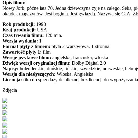
Opis filmu:
Nowy Jork, późne lata 70. Jedna dziewczyna żyje na całego. Seks, pie
okładek magazynów. Jest boginią. Jest gwiazdą. Nazywa się GIA. Zby
Rok produkcji:
1998
Kraj produkcji:
USA
Czas trwania filmu:
120 min.
Wersja wydania:
1
Format płyty z filmem:
płyta 2-warstwowa, 1-stronna
Zawartość płyty 1:
film
Wersje językowe filmu:
angielska, francuska, włoska
Dźwięk wersji oryginalnej filmu:
Dolby Digital 2.0
Napisy:
holenderskie, duńskie, fińskie, szwedzkie, norweskie, hebrajs
Wersja dla niesłyszących:
Włoska, Angielska
Licencja:
film do sprzedaży detalicznej bez licencji do wypożyczania
Zdjęcia