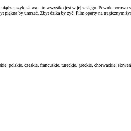
niądze, szyk, sława... to wszystko jest w jej zasięgu. Pewnie porusza 
t piękna by umrzeć. Zbyt dzika by żyć. Film oparty na tragicznym ży
kie, polskie, czeskie, francuskie, tureckie, greckie, chorwackie, słowe