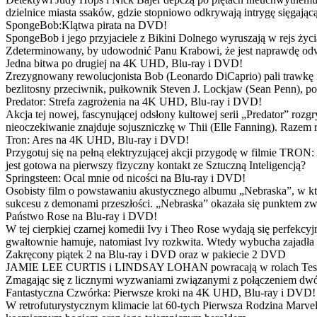
dzielnice miasta ssaków, gdzie stopniowo odkrywają intrygę sięgającą
SpongeBob:Klątwa pirata na DVD!
SpongeBob i jego przyjaciele z Bikini Dolnego wyruszają w rejs 
Zdeterminowany, by udowodnić Panu Krabowi, że jest naprawdę odw
Jedna bitwa po drugiej na 4K UHD, Blu-ray i DVD!
Zrezygnowany rewolucjonista Bob (Leonardo DiCaprio) pali trawkę i ż
bezlitosny przeciwnik, pułkownik Steven J. Lockjaw (Sean Penn), po 
Predator: Strefa zagrożenia na 4K UHD, Blu-ray i DVD!
Akcja tej nowej, fascynującej odsłony kultowej serii „Predator” roz
nieoczekiwanie znajduje sojuszniczkę w Thii (Elle Fanning). Razem
Tron: Ares na 4K UHD, Blu-ray i DVD!
Przygotuj się na pełną elektryzującej akcji przygodę w filmie TRON
jest gotowa na pierwszy fizyczny kontakt ze Sztuczną Inteligencją?
Springsteen: Ocal mnie od nicości na Blu-ray i DVD!
Osobisty film o powstawaniu akustycznego albumu „Nebraska”, w któ
sukcesu z demonami przeszłości. „Nebraska” okazała się punktem zw
Państwo Rose na Blu-ray i DVD!
W tej cierpkiej czarnej komedii Ivy i Theo Rose wydają się perfekcy
gwałtownie hamuje, natomiast Ivy rozkwita. Wtedy wybucha zajadła r
Zakręcony piątek 2 na Blu-ray i DVD oraz w pakiecie 2 DVD
JAMIE LEE CURTIS i LINDSAY LOHAN powracają w rolach Tess i Anny
Zmagając się z licznymi wyzwaniami związanymi z połączeniem dwóc
Fantastyczna Czwórka: Pierwsze kroki na 4K UHD, Blu-ray i DVD!
W retrofuturystycznym klimacie lat 60-tych Pierwsza Rodzina Marve