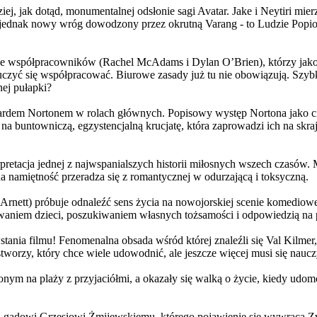
j, jak dotąd, monumentalnej odsłonie sagi Avatar. Jake i Neytiri mierzą
jednak nowy wróg dowodzony przez okrutną Varang - to Ludzie Popiołu
 współpracowników (Rachel McAdams i Dylan O’Brien), którzy jako jed
yć się współpracować. Biurowe zasady już tu nie obowiązują. Szybko 
nej pułapki?
wardem Nortonem w rolach głównych. Popisowy występ Nortona jako c
a buntowniczą, egzystencjalną krucjatę, która zaprowadzi ich na skraj
etacja jednej z najwspanialszych historii miłosnych wszech czasów. M
na namiętność przeradza się z romantycznej w odurzającą i toksyczną.
Arnett) próbuje odnaleźć sens życia na nowojorskiej scenie komediow
owaniem dzieci, poszukiwaniem własnych tożsamości i odpowiedzią na p
wstania filmu! Fenomenalna obsada wśród której znaleźli się Val Kilm
orzy, który chce wiele udowodnić, ale jeszcze więcej musi się naucz
onym na plaży z przyjaciółmi, a okazały się walką o życie, kiedy ud
 gadowi Grzesiowi Żmijewskiemu, którego pojawienie się wywraca Zw