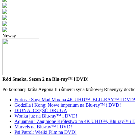
Newsy
Ród Smoka, Sezon 2 na Blu-ray™ i DVD!
Po koronacji króla Aegona II i śmierci syna królowej Rhaenyry doch
Furiosa: Saga Mad Max na 4K UHD™, BLU-RAY™ I DVD
Godzilla i Kong: Nowe imperium na Blu-ray™ i DVD!
DIUNA: CZĘŚĆ DRUGA
Wonka już na Blu-ray™ i DVD!
Aquaman i Zaginione Królestwo na 4K UHD™, Blu-ray™ i
Marvels na Blu-ray™ i DVD!
Psi Patrol: Wielki Film na DVD!