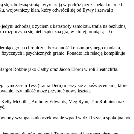
 się z bolesną stratą i wyruszają w podróż przez spektakularne i
, wojowniczy klan, który odwrócił się od Eywy i zerwał z
yni uchodzą z życiem z katastrofy samolotu, trafia na bezludną
rozpoczyna się niebezpieczna gra, w której bronią są siła
ierpiącego na chroniczną bezsenność konsumpcyjnego maniaka,
 fizycznych i psychicznych granic. Ponadto ich relację komplikuje
argot Robbie jako Cathy oraz Jacob Elordi w roli Heathcliffa.
ej. Tymczasem Tess (Laura Dern) mierzy się z poświęceniami, które
ytanie, czy miłość może przybrać nowy kształt.
er, Kelly McGillis, Anthony Edwards, Meg Ryan, Tim Robbins oraz
yć.
omowiony szympans nieoczekiwanie wpadł w dziki szał, a spokojna noc
ierzogród do góry nogami. Trop prowadzi ich przez nieznane