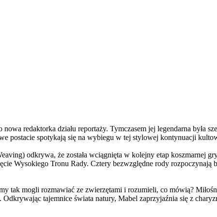
a redaktorka działu reportaży. Tymczasem jej legendarna była szefo
e postacie spotykają się na wybiegu w tej stylowej kontynuacji kulto
ving) odkrywa, że została wciągnięta w kolejny etap koszmarnej gry
 objęcie Wysokiego Tronu Rady. Cztery bezwzględne rody rozpoczynają 
 tak mogli rozmawiać ze zwierzętami i rozumieli, co mówią? Miłośni
. Odkrywając tajemnice świata natury, Mabel zaprzyjaźnia się z char