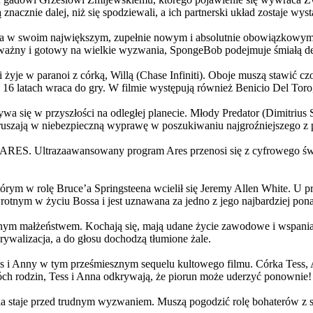
 znacznie dalej, niż się spodziewali, a ich partnerski układ zostaje w
życia w swoim największym, zupełnie nowym i absolutnie obowiązkowy
ażny i gotowy na wielkie wyzwania, SpongeBob podejmuje śmiałą dec
yje w paranoi z córką, Willą (Chase Infiniti). Oboje muszą stawić czoł
16 latach wraca do gry. W filmie występują również Benicio Del Toro,
grywa się w przyszłości na odległej planecie. Młody Predator (Dimitri
 ruszają w niebezpieczną wyprawę w poszukiwaniu najgroźniejszego z
: ARES. Ultrazaawansowany program Ares przenosi się z cyfrowego świ
rym w rolę Bruce’a Springsteena wcielił się Jeremy Allen White. U p
rotnym w życiu Bossa i jest uznawana za jedno z jego najbardziej po
jnym małżeństwem. Kochają się, mają udane życie zawodowe i wspaniałe
ywalizacja, a do głosu dochodzą tłumione żale.
 w tym prześmiesznym sequelu kultowego filmu. Córka Tess, Anna, 
h rodzin, Tess i Anna odkrywają, że piorun może uderzyć ponownie!
la staje przed trudnym wyzwaniem. Muszą pogodzić rolę bohaterów z s