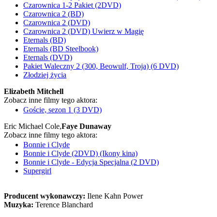
Czarownica 1-2 Pakiet (2DVD)
Czarownica 2 (BD)
Czarownica 2 (DVD)
Czarownica 2 (DVD) Uwierz w Magię
Eternals (BD)
Eternals (BD Steelbook)
Eternals (DVD)
Pakiet Waleczny 2 (300, Beowulf, Troja) (6 DVD)
Złodziej życia
Elizabeth Mitchell
Zobacz inne filmy tego aktora:
Goście, sezon 1 (3 DVD)
Eric Michael Cole,
Faye Dunaway
Zobacz inne filmy tego aktora:
Bonnie i Clyde
Bonnie i Clyde (2DVD) (Ikony kina)
Bonnie i Clyde - Edycja Specjalna (2 DVD)
Supergirl
Producent wykonawczy:
Ilene Kahn Power
Muzyka:
Terence Blanchard