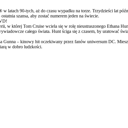
latach 90-tych, aż do czasu wypadku na torze. Trzydzieści lat późn
ostatnia szansa, aby zostać numerem jeden na świecie.
DVD!
serii, w której Tom Cruise wciela się w rolę nieustraszonego Ethana 
ci wywiadowcze całego świata. Hunt ściga się z czasem, by uratować świ
Gunna – kinowy hit oczekiwany przez fanów uniwersum DC. Mieszanka
arą w dobro ludzkości.