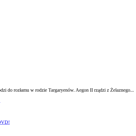
odzi do rozłamu w rodzie Targaryenów. Aegon II rządzi z Żelaznego...
!
 DVD!