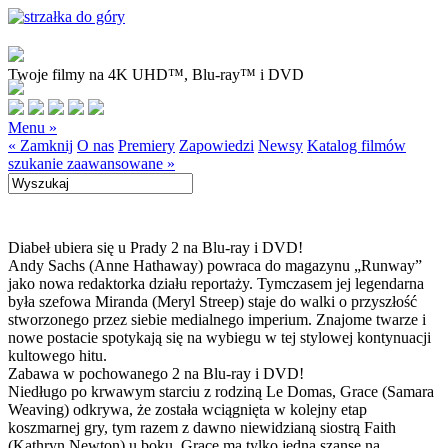
Twoje filmy na 4K UHD™, Blu-ray™ i DVD
Menu »
« Zamknij
O nas
Premiery
Zapowiedzi
Newsy
Katalog filmów
szukanie zaawansowane »
Diabeł ubiera się u Prady 2 na Blu-ray i DVD!
Andy Sachs (Anne Hathaway) powraca do magazynu „Runway”
jako nowa redaktorka działu reportaży. Tymczasem jej legendarna
była szefowa Miranda (Meryl Streep) staje do walki o przyszłość
stworzonego przez siebie medialnego imperium. Znajome twarze i
nowe postacie spotykają się na wybiegu w tej stylowej kontynuacji
kultowego hitu.
Zabawa w pochowanego 2 na Blu-ray i DVD!
Niedługo po krwawym starciu z rodziną Le Domas, Grace (Samara
Weaving) odkrywa, że została wciągnięta w kolejny etap
koszmarnej gry, tym razem z dawno niewidzianą siostrą Faith
(Kathryn Newton) u boku. Grace ma tylko jedną szansę na