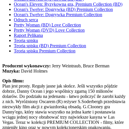
Ocean's Eleven: Ryzykowna gra, Premium Collection (BD)
Ocean's Twelve: Dogrywka (BD) Premium Collection
Ocean's Twelve: Dogrywka Premium Collection
Odruch serca
Pretty Woman (BD) Love Collection
Pretty Woman (DVD) Love Collection
Raport Pelikana
Teoria spisku
Teoria spisku (BD) Premium Collection
Teoria spisku Premium Collection
Producent wykonawczy:
Jerry Weintraub, Bruce Berman
Muzyka:
David Holmes
Opis filmu:
Plan jest prosty. Reguły jasne jak słońce. Jeśli wszystko pójdzie
dobrze, Danny Ocean i jego wspólnicy zgarną 150 milionów
dolarów. Do podziału na jedenastu - łatwo policzyć ile zarobi każdy
z nich. Wyróżniony Oscarem (R) reżyser S.Soderbergh przedstawia
niezwykły film akcji z gwiazdorską obsadą. G.Clooney gra
Danny'ego, który stawia wszystko na jedna karte i postanawia
wciągu jednej nocy obrabować trzy najwieksze kasyna w Las
Vegas. Teraz w kolekcji PREMIUM COLLECTION - filmy, które
zmieniły kino oraz w nowym kolekcjonerskim opakowaniu.