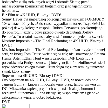
bohaterów z siłą rodzinnych więzi i obronić Ziemię przed
nienasyconym kosmicznym bogiem oraz jego tajemniczym
heroldem...
F1: Film na 4K UHD, Blu-ray i DVD!
Sonny Hayes był najbardziej obiecującym zjawiskiem FORMUŁY
1® w latach 90-tych, aż do czasu wypadku na torze. Trzydzieści lat
później dawny kolega z zespołu, Ruben Cervantes, przekonuje go
do powrotu i jazdy u boku przebojowego debiutanta Joshuy
Pearce’a. To ostatnia szansa, aby zostać numerem jeden na świecie.
Mission: Impossible - The Final Reckoning na 4K UHD, Blu-ray i
DVD!
Mission: Impossible - The Final Reckoning, to ósma część kultowej
serii, w której Tom Cruise wciela się w rolę nieustraszonego Ethana
Hunta. Agent Ethan Hunt wraz z zespołem IMF kontynuują
poszukiwania Entity - sztucznej inteligencji, która zinfiltrowała sieci
wywiadowcze całego świata. Hunt ściga się z czasem, by uratować
świat, który znamy.
Superman na 4K UHD, Blu-ray i DVD!
Oto Superman na 4K UHD, Blu-ray i DVD, w nowej odsłonie
Jamesa Gunna – kinowy hit oczekiwany przez fanów uniwersum
DC. Mieszanka zapierającej dech w piersiach akcji, humoru i
wzruszeń. Superman Gunna kieruje się współczuciem i głęboko
zakorzenioną wiarą w dobro ludzkości.
DVD