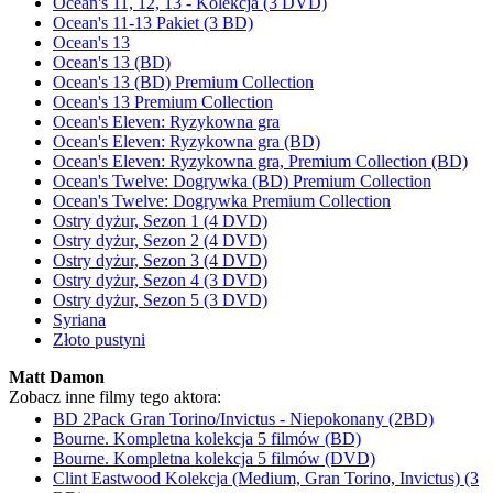
Ocean's 11, 12, 13 - Kolekcja (3 DVD)
Ocean's 11-13 Pakiet (3 BD)
Ocean's 13
Ocean's 13 (BD)
Ocean's 13 (BD) Premium Collection
Ocean's 13 Premium Collection
Ocean's Eleven: Ryzykowna gra
Ocean's Eleven: Ryzykowna gra (BD)
Ocean's Eleven: Ryzykowna gra, Premium Collection (BD)
Ocean's Twelve: Dogrywka (BD) Premium Collection
Ocean's Twelve: Dogrywka Premium Collection
Ostry dyżur, Sezon 1 (4 DVD)
Ostry dyżur, Sezon 2 (4 DVD)
Ostry dyżur, Sezon 3 (4 DVD)
Ostry dyżur, Sezon 4 (3 DVD)
Ostry dyżur, Sezon 5 (3 DVD)
Syriana
Złoto pustyni
Matt Damon
Zobacz inne filmy tego aktora:
BD 2Pack Gran Torino/Invictus - Niepokonany (2BD)
Bourne. Kompletna kolekcja 5 filmów (BD)
Bourne. Kompletna kolekcja 5 filmów (DVD)
Clint Eastwood Kolekcja (Medium, Gran Torino, Invictus) (3