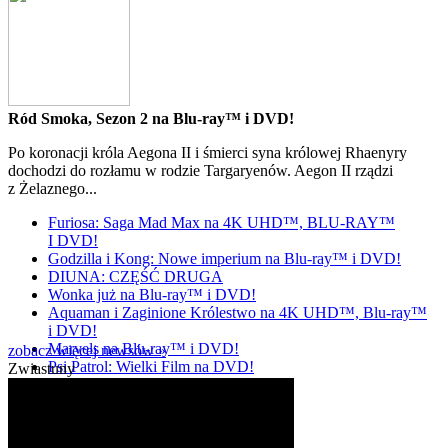
Ród Smoka, Sezon 2 na Blu-ray™ i DVD!
Po koronacji króla Aegona II i śmierci syna królowej Rhaenyry
dochodzi do rozłamu w rodzie Targaryenów. Aegon II rządzi
z Żelaznego...
Furiosa: Saga Mad Max na 4K UHD™, BLU-RAY™
I DVD!
Godzilla i Kong: Nowe imperium na Blu-ray™ i DVD!
DIUNA: CZĘŚĆ DRUGA
Wonka już na Blu-ray™ i DVD!
Aquaman i Zaginione Królestwo na 4K UHD™, Blu-ray™
i DVD!
Marvels na Blu-ray™ i DVD!
zobacz więcej newsów »
Psi Patrol: Wielki Film na DVD!
Zwiastuny