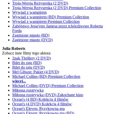
Troja-Wersja Reżyserska (2 DVD)
Troja-Wersja Reżyserska (2 DVD) Premium Collection
Wywiad z wampirem
Wywiad z wampirem (BD) Premium Collection
Wywiad z wampirem Premium Collection
Zabójstwo Jesse'ego Jamesa przez tchórzliwego Roberta
Forda
Zaginione miasto (BD)
Zaginione miasto (DVD)
Julia Roberts
Zobacz inne filmy tego aktora:
2pak Thrillery (2 DVD)
Bilet do raju (BD)
Bilet do raju (DVD)
Mel Gibson: Pakiet (4 DVD)
Michael Collins (BD) Premium Collection
więcej...
Michael Collins (DVD) Premium Collection
Miłosna rozgrywka
Miłosna rozgrywka (DVD) Zakochane kino
Ocean's (4 BD) Kolekcja 4 filmów
Ocean's (4 DVD) Kolekcja 4 filmów
Ocean's Eleven: Ryzykowna gra
Ocean's Eleven: Ryzykowna gra (BD)