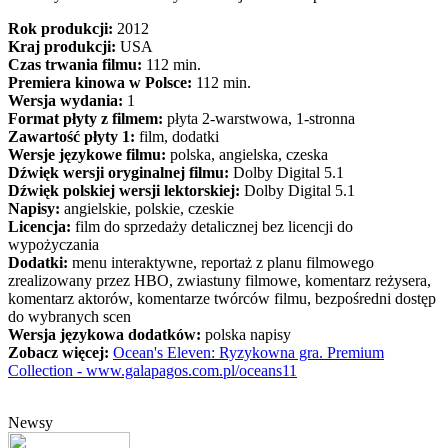
Rok produkcji:
2012
Kraj produkcji:
USA
Czas trwania filmu:
112 min.
Premiera kinowa w Polsce:
112 min.
Wersja wydania:
1
Format płyty z filmem:
płyta 2-warstwowa, 1-stronna
Zawartość płyty 1:
film, dodatki
Wersje językowe filmu:
polska, angielska, czeska
Dźwięk wersji oryginalnej filmu:
Dolby Digital 5.1
Dźwięk polskiej wersji lektorskiej:
Dolby Digital 5.1
Napisy:
angielskie, polskie, czeskie
Licencja:
film do sprzedaży detalicznej bez licencji do
wypożyczania
Dodatki:
menu interaktywne, reportaż z planu filmowego
zrealizowany przez HBO, zwiastuny filmowe, komentarz reżysera,
komentarz aktorów, komentarze twórców filmu, bezpośredni dostęp
do wybranych scen
Wersja językowa dodatków:
polska napisy
Zobacz więcej:
Ocean's Eleven: Ryzykowna gra. Premium
Collection - www.galapagos.com.pl/oceans11
Newsy