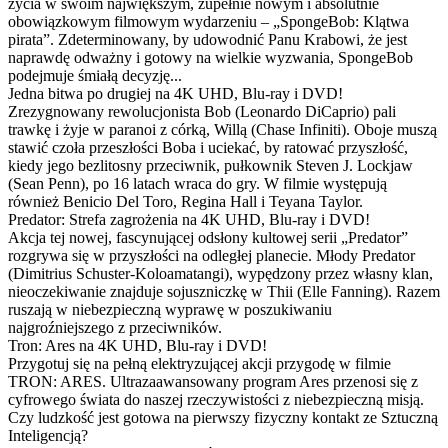
życia w swoim największym, zupełnie nowym i absolutnie
obowiązkowym filmowym wydarzeniu – „SpongeBob: Klątwa
pirata”. Zdeterminowany, by udowodnić Panu Krabowi, że jest
naprawdę odważny i gotowy na wielkie wyzwania, SpongeBob
podejmuje śmiałą decyzję...
Jedna bitwa po drugiej na 4K UHD, Blu-ray i DVD!
Zrezygnowany rewolucjonista Bob (Leonardo DiCaprio) pali
trawkę i żyje w paranoi z córką, Willą (Chase Infiniti). Oboje muszą
stawić czoła przeszłości Boba i uciekać, by ratować przyszłość,
kiedy jego bezlitosny przeciwnik, pułkownik Steven J. Lockjaw
(Sean Penn), po 16 latach wraca do gry. W filmie występują
również Benicio Del Toro, Regina Hall i Teyana Taylor.
Predator: Strefa zagrożenia na 4K UHD, Blu-ray i DVD!
Akcja tej nowej, fascynującej odsłony kultowej serii „Predator”
rozgrywa się w przyszłości na odległej planecie. Młody Predator
(Dimitrius Schuster-Koloamatangi), wypędzony przez własny klan,
nieoczekiwanie znajduje sojuszniczkę w Thii (Elle Fanning). Razem
ruszają w niebezpieczną wyprawę w poszukiwaniu
najgroźniejszego z przeciwników.
Tron: Ares na 4K UHD, Blu-ray i DVD!
Przygotuj się na pełną elektryzującej akcji przygodę w filmie
TRON: ARES. Ultrazaawansowany program Ares przenosi się z
cyfrowego świata do naszej rzeczywistości z niebezpieczną misją.
Czy ludzkość jest gotowa na pierwszy fizyczny kontakt ze Sztuczną
Inteligencją?