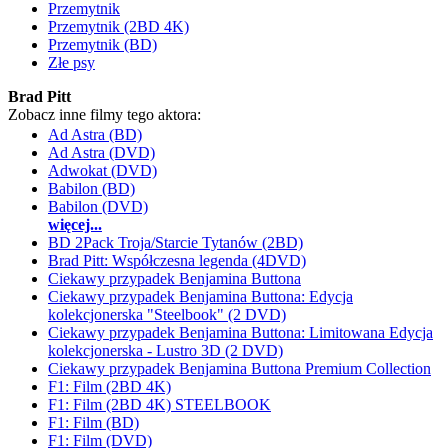
Przemytnik
Przemytnik (2BD 4K)
Przemytnik (BD)
Złe psy
Brad Pitt
Zobacz inne filmy tego aktora:
Ad Astra (BD)
Ad Astra (DVD)
Adwokat (DVD)
Babilon (BD)
Babilon (DVD)
więcej...
BD 2Pack Troja/Starcie Tytanów (2BD)
Brad Pitt: Współczesna legenda (4DVD)
Ciekawy przypadek Benjamina Buttona
Ciekawy przypadek Benjamina Buttona: Edycja
kolekcjonerska "Steelbook" (2 DVD)
Ciekawy przypadek Benjamina Buttona: Limitowana Edycja
kolekcjonerska - Lustro 3D (2 DVD)
Ciekawy przypadek Benjamina Buttona Premium Collection
F1: Film (2BD 4K)
F1: Film (2BD 4K) STEELBOOK
F1: Film (BD)
F1: Film (DVD)