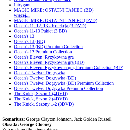
Intrygant
MAGIC MIKE: OSTATNI TANIEC (BD)
więcej...
MAGIC MIKE: OSTATNI TANIEC (DVD)
Ocean's 11, 12, 13 - Kolekcja (3 DVD)
Ocean's 11-13 Pakiet (3 BD)
Ocean's 13
Ocean's 13 (BD)
Ocean's 13 (BD) Premium Collection
Ocean's 13 Premium Collection
Ocean's Eleven: Ryzykowna gra
Ocean's Eleven: Ryzykowna gra (BD)
Ocean's Eleven: Ryzykowna gra, Premium Collection (BD)
Ocean's Twelve: Dogrywka
Ocean's Twelve: Dogrywka (BD)
Ocean's Twelve: Dogrywka (BD) Premium Collection
Ocean's Twelve: Dogrywka Premium Collection
The Knick, Sezon 1 (4DVD)
The Knick, Sezon 2 (4DVD)
The Knick, Sezony 1-2 (8DVD)
Scenariusz:
George Clayton Johnson
, Jack Golden Russell
Obsada:
George Clooney
Zobacz inne filmy tego aktora: