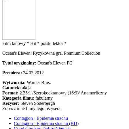
Film kinowy *
Hit *
polski lektor *
Ocean's Eleven: Ryzykowna gra. Premium Collection
Tytuł oryginalny:
Ocean's Eleven PC
Premiera:
24.02.2012
Wytwórnia:
Warner Bros.
Gatunek:
akcja
Format:
2.35:1
/Szerokoekranowy (16:9)/
Anamorficzny
Kategoria filmu:
fabularny
Reżyser:
Steven Soderbergh
Zobacz inne filmy tego reżysera:
Contagion - Epidemia strachu
Contagion - Epidemia strachu (BD)
Good German: Dobry Niemiec