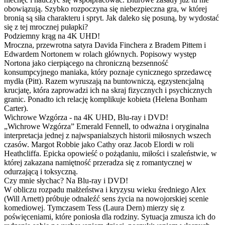
obowiązują. Szybko rozpoczyna się niebezpieczna gra, w której
bronią są siła charakteru i spryt. Jak daleko się posuną, by wydostać
się z tej mrocznej pułapki?
Podziemny krąg na 4K UHD!
Mroczna, przewrotna satyra Davida Finchera z Bradem Pittem i
Edwardem Nortonem w rolach głównych. Popisowy występ
Nortona jako cierpiącego na chroniczną bezsenność
konsumpcyjnego maniaka, który poznaje cynicznego sprzedawcę
mydła (Pitt). Razem wyruszają na buntowniczą, egzystencjalną
krucjatę, która zaprowadzi ich na skraj fizycznych i psychicznych
granic. Ponadto ich relację komplikuje kobieta (Helena Bonham
Carter).
Wichrowe Wzgórza - na 4K UHD, Blu-ray i DVD!
„Wichrowe Wzgórza” Emerald Fennell, to odważna i oryginalna
interpretacja jednej z najwspanialszych historii miłosnych wszech
czasów. Margot Robbie jako Cathy oraz Jacob Elordi w roli
Heathcliffa. Epicka opowieść o pożądaniu, miłości i szaleństwie, w
której zakazana namiętność przeradza się z romantycznej w
odurzającą i toksyczną.
Czy mnie słychac? Na Blu-ray i DVD!
W obliczu rozpadu małżeństwa i kryzysu wieku średniego Alex
(Will Arnett) próbuje odnaleźć sens życia na nowojorskiej scenie
komediowej. Tymczasem Tess (Laura Dern) mierzy się z
poświęceniami, które poniosła dla rodziny. Sytuacja zmusza ich do