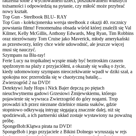
radzenia sobie z wychowaniem dzieci, poszukiwaniem własnych
tożsamości i odpowiedzią na pytanie, czy miłość może przybrać
nowy kształt.
Top Gun - Steelbook BLU- RAY
Top Gun - kolekcjonerska wersja steelbook z okazji 40. rocznicy
powstania filmu! Fenomenalna obsada wśród której znaleźli się Val
Kilmer, Kelly McGillis, Anthony Edwards, Meg Ryan, Tim Robbins
oraz niezrównany Tom Cruise jako Maverick, młody amerykański
as przestworzy, który chce wiele udowodnić, ale jeszcze więcej
musi się nauczyć.
Szympans na Blu-ray!
Ferie Lucy na tropikalnej wyspie miały być beztroskim czasem
spędzonym na plaży z przyjaciółmi, a okazały się walką o życie,
kiedy udomowiony szympans nieoczekiwanie wpadł w dziki szał, a
spokojna noc przerodziła się w chaotyczną batalię...
Zwierzogród 2 na DVD!
Detektywi Judy Hops i Nick Bajer depczą po piętach
nieuchwytnemu gadowi Grzesiowi Żmijewskiemu, którego
pojawienie się wywraca Zwierzogród do góry nogami. Trop
prowadzi ich przez nieznane dzielnice miasta ssaków, gdzie
stopniowo odkrywają intrygę sięgającą znacznie dalej, niż się
spodziewali, a ich partnerski układ zostaje wystawiony na poważną
próbę.
SpongeBob:Klątwa pirata na DVD!
SpongeBob i jego przyjaciele z Bikini Dolnego wyruszają w rejs