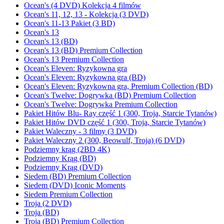
Ocean's (4 DVD) Kolekcja 4 filmów
Ocean's 11, 12, 13 - Kolekcja (3 DVD)
Ocean's 11-13 Pakiet (3 BD)
Ocean's 13
Ocean's 13 (BD)
Ocean's 13 (BD) Premium Collection
Ocean's 13 Premium Collection
Ocean's Eleven: Ryzykowna gra
Ocean's Eleven: Ryzykowna gra (BD)
Ocean's Eleven: Ryzykowna gra, Premium Collection (BD)
Ocean's Twelve: Dogrywka (BD) Premium Collection
Ocean's Twelve: Dogrywka Premium Collection
Pakiet Hitów Blu- Ray część 1 (300, Troja, Starcie Tytanów)
Pakiet Hitów DVD część 1 (300, Troja, Starcie Tytanów)
Pakiet Waleczny - 3 filmy (3 DVD)
Pakiet Waleczny 2 (300, Beowulf, Troja) (6 DVD)
Podziemny krąg (2BD 4K)
Podziemny Krąg (BD)
Podziemny Krąg (DVD)
Siedem (BD) Premium Collection
Siedem (DVD) Iconic Moments
Siedem Premium Collection
Troja (2 DVD)
Troja (BD)
Troja (BD) Premium Collection