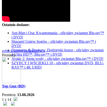
Ostatnio dodane:
Ant-Man i Osa: Kwantomania - oficjalny zwiastun Blu-ray™
i DVD!
Shazam! Gniew bogów - oficjalny zwiastun Blu-ray™ i
DVD!
Dungeons & Dragons: Złodziejski honor - oficjalny zwiastun
zobacz więcej zwiastunów »
4 Ultra HD™, Blu-ray™ i DVD!
Premiery
Avatar 2: Istota wody - oficjalny zwiastun Blu-ray™ i DVD!
SZYBCY I WŚCIEKLI 10 - oficjalny zwiastun DVD, BLU-
RAY™ i 4K UHD!
Top Gun (BD)
Premiera:
13.08.2026
1 z 14