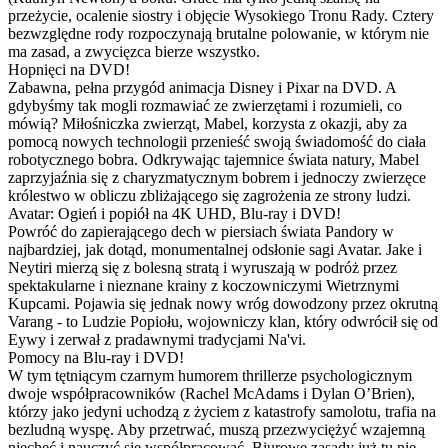
przeżycie, ocalenie siostry i objęcie Wysokiego Tronu Rady. Cztery
bezwzględne rody rozpoczynają brutalne polowanie, w którym nie
ma zasad, a zwycięzca bierze wszystko.
Hopnięci na DVD!
Zabawna, pełna przygód animacja Disney i Pixar na DVD. A
gdybyśmy tak mogli rozmawiać ze zwierzętami i rozumieli, co
mówią? Miłośniczka zwierząt, Mabel, korzysta z okazji, aby za
pomocą nowych technologii przenieść swoją świadomość do ciała
robotycznego bobra. Odkrywając tajemnice świata natury, Mabel
zaprzyjaźnia się z charyzmatycznym bobrem i jednoczy zwierzęce
królestwo w obliczu zbliżającego się zagrożenia ze strony ludzi.
Avatar: Ogień i popiół na 4K UHD, Blu-ray i DVD!
Powróć do zapierającego dech w piersiach świata Pandory w
najbardziej, jak dotąd, monumentalnej odsłonie sagi Avatar. Jake i
Neytiri mierzą się z bolesną stratą i wyruszają w podróż przez
spektakularne i nieznane krainy z koczowniczymi Wietrznymi
Kupcami. Pojawia się jednak nowy wróg dowodzony przez okrutną
Varang - to Ludzie Popiołu, wojowniczy klan, który odwrócił się od
Eywy i zerwał z pradawnymi tradycjami Na'vi.
Pomocy na Blu-ray i DVD!
W tym tętniącym czarnym humorem thrillerze psychologicznym
dwoje współpracowników (Rachel McAdams i Dylan O’Brien),
którzy jako jedyni uchodzą z życiem z katastrofy samolotu, trafia na
bezludną wyspę. Aby przetrwać, muszą przezwyciężyć wzajemną
niechęć i nauczyć się współpracować. Biurowe zasady już tu nie