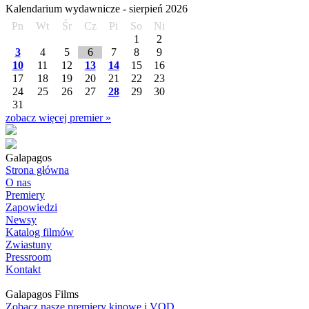
Kalendarium wydawnicze -
sierpień
2026
Pn
Wt
Śr
Cz
Pi
So
Ni
1
2
3
4
5
6
7
8
9
10
11
12
13
14
15
16
17
18
19
20
21
22
23
24
25
26
27
28
29
30
31
zobacz więcej premier »
Galapagos
Strona główna
O nas
Premiery
Zapowiedzi
Newsy
Katalog filmów
Zwiastuny
Pressroom
Kontakt
Galapagos Films
Zobacz nasze premiery kinowe i VOD