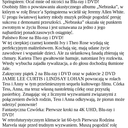
Springsteen: Ocal mnie od nicości na Blu-ray i DVD!
Osobisty film o powstawaniu akustycznego albumu „Nebraska”, w
którym w rolę Bruce’a Springsteena wcielił się Jeremy Allen White.
U progu światowej kariery młody muzyk próbuje pogodzić presję
sukcesu z demonami przeszłości. „Nebraska” okazała się punktem
zwrotnym w życiu Bossa i jest uznawana za jedno z jego
najbardziej ponadczasowych osiągnięć.
Państwo Rose na Blu-ray i DVD!
W tej cierpkiej czarnej komedii Ivy i Theo Rose wydają się
perfekcyjnym małżeństwem. Kochają się, mają udane życie
zawodowe i wspaniałe dzieci. Ale za sielankową fasadą zbierają się
chmury. Kariera Theo gwałtownie hamuje, natomiast Ivy rozkwita.
Wtedy wybucha zajadła rywalizacja, a do głosu dochodzą tłumione
żale.
Zakręcony piątek 2 na Blu-ray i DVD oraz w pakiecie 2 DVD
JAMIE LEE CURTIS i LINDSAY LOHAN powracają w rolach
Tess i Anny w tym prześmiesznym sequelu kultowego filmu. Córka
Tess, Anna, ma teraz własną nastoletnią córkę oraz przyszłą
pasierbicę. Zmagając się z licznymi wyzwaniami związanymi z
połączeniem dwóch rodzin, Tess i Anna odkrywają, że piorun może
uderzyć ponownie!
Fantastyczna Czwórka: Pierwsze kroki na 4K UHD, Blu-ray i
DVD!
W retrofuturystycznym klimacie lat 60-tych Pierwsza Rodzina
Marvela staje przed trudnym wyzwaniem. Muszą pogodzić rolę