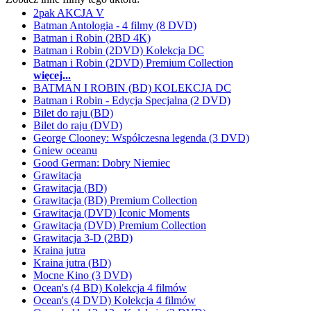
2pak AKCJA V
Batman Antologia - 4 filmy (8 DVD)
Batman i Robin (2BD 4K)
Batman i Robin (2DVD) Kolekcja DC
Batman i Robin (2DVD) Premium Collection
więcej...
BATMAN I ROBIN (BD) KOLEKCJA DC
Batman i Robin - Edycja Specjalna (2 DVD)
Bilet do raju (BD)
Bilet do raju (DVD)
George Clooney: Współczesna legenda (3 DVD)
Gniew oceanu
Good German: Dobry Niemiec
Grawitacja
Grawitacja (BD)
Grawitacja (BD) Premium Collection
Grawitacja (DVD) Iconic Moments
Grawitacja (DVD) Premium Collection
Grawitacja 3-D (2BD)
Kraina jutra
Kraina jutra (BD)
Mocne Kino (3 DVD)
Ocean's (4 BD) Kolekcja 4 filmów
Ocean's (4 DVD) Kolekcja 4 filmów