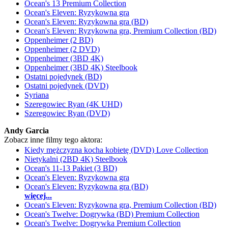
Ocean's 13 Premium Collection
Ocean's Eleven: Ryzykowna gra
Ocean's Eleven: Ryzykowna gra (BD)
Ocean's Eleven: Ryzykowna gra, Premium Collection (BD)
Oppenheimer (2 BD)
Oppenheimer (2 DVD)
Oppenheimer (3BD 4K)
Oppenheimer (3BD 4K) Steelbook
Ostatni pojedynek (BD)
Ostatni pojedynek (DVD)
Syriana
Szeregowiec Ryan (4K UHD)
Szeregowiec Ryan (DVD)
Andy Garcia
Zobacz inne filmy tego aktora:
Kiedy mężczyzna kocha kobietę (DVD) Love Collection
Nietykalni (2BD 4K) Steelbook
Ocean's 11-13 Pakiet (3 BD)
Ocean's Eleven: Ryzykowna gra
Ocean's Eleven: Ryzykowna gra (BD)
więcej...
Ocean's Eleven: Ryzykowna gra, Premium Collection (BD)
Ocean's Twelve: Dogrywka (BD) Premium Collection
Ocean's Twelve: Dogrywka Premium Collection