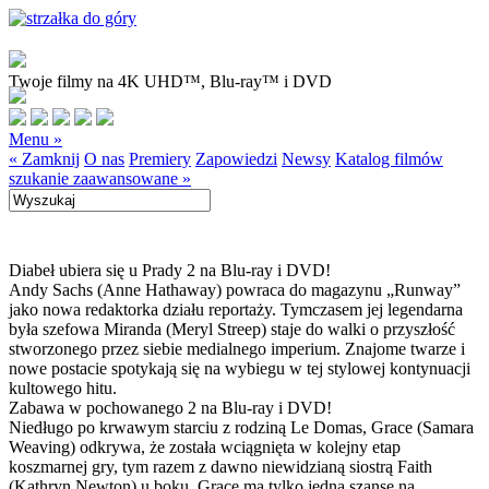
Twoje filmy na 4K UHD™, Blu-ray™ i DVD
Menu »
« Zamknij
O nas
Premiery
Zapowiedzi
Newsy
Katalog filmów
szukanie zaawansowane »
Diabeł ubiera się u Prady 2 na Blu-ray i DVD!
Andy Sachs (Anne Hathaway) powraca do magazynu „Runway”
jako nowa redaktorka działu reportaży. Tymczasem jej legendarna
była szefowa Miranda (Meryl Streep) staje do walki o przyszłość
stworzonego przez siebie medialnego imperium. Znajome twarze i
nowe postacie spotykają się na wybiegu w tej stylowej kontynuacji
kultowego hitu.
Zabawa w pochowanego 2 na Blu-ray i DVD!
Niedługo po krwawym starciu z rodziną Le Domas, Grace (Samara
Weaving) odkrywa, że została wciągnięta w kolejny etap
koszmarnej gry, tym razem z dawno niewidzianą siostrą Faith
(Kathryn Newton) u boku. Grace ma tylko jedną szansę na