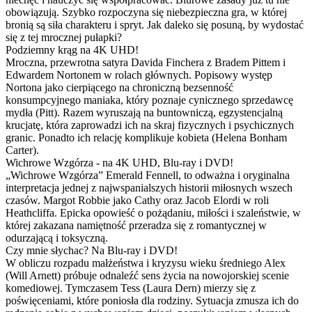
obowiązują. Szybko rozpoczyna się niebezpieczna gra, w której
bronią są siła charakteru i spryt. Jak daleko się posuną, by wydostać
się z tej mrocznej pułapki?
Podziemny krąg na 4K UHD!
Mroczna, przewrotna satyra Davida Finchera z Bradem Pittem i
Edwardem Nortonem w rolach głównych. Popisowy występ
Nortona jako cierpiącego na chroniczną bezsenność
konsumpcyjnego maniaka, który poznaje cynicznego sprzedawcę
mydła (Pitt). Razem wyruszają na buntowniczą, egzystencjalną
krucjatę, która zaprowadzi ich na skraj fizycznych i psychicznych
granic. Ponadto ich relację komplikuje kobieta (Helena Bonham
Carter).
Wichrowe Wzgórza - na 4K UHD, Blu-ray i DVD!
„Wichrowe Wzgórza” Emerald Fennell, to odważna i oryginalna
interpretacja jednej z najwspanialszych historii miłosnych wszech
czasów. Margot Robbie jako Cathy oraz Jacob Elordi w roli
Heathcliffa. Epicka opowieść o pożądaniu, miłości i szaleństwie, w
której zakazana namiętność przeradza się z romantycznej w
odurzającą i toksyczną.
Czy mnie słychac? Na Blu-ray i DVD!
W obliczu rozpadu małżeństwa i kryzysu wieku średniego Alex
(Will Arnett) próbuje odnaleźć sens życia na nowojorskiej scenie
komediowej. Tymczasem Tess (Laura Dern) mierzy się z
poświęceniami, które poniosła dla rodziny. Sytuacja zmusza ich do