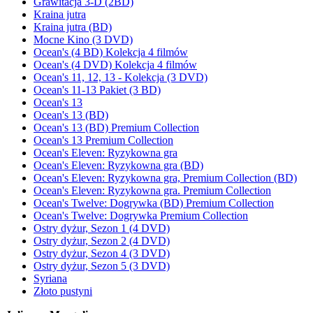
Grawitacja 3-D (2BD)
Kraina jutra
Kraina jutra (BD)
Mocne Kino (3 DVD)
Ocean's (4 BD) Kolekcja 4 filmów
Ocean's (4 DVD) Kolekcja 4 filmów
Ocean's 11, 12, 13 - Kolekcja (3 DVD)
Ocean's 11-13 Pakiet (3 BD)
Ocean's 13
Ocean's 13 (BD)
Ocean's 13 (BD) Premium Collection
Ocean's 13 Premium Collection
Ocean's Eleven: Ryzykowna gra
Ocean's Eleven: Ryzykowna gra (BD)
Ocean's Eleven: Ryzykowna gra, Premium Collection (BD)
Ocean's Eleven: Ryzykowna gra. Premium Collection
Ocean's Twelve: Dogrywka (BD) Premium Collection
Ocean's Twelve: Dogrywka Premium Collection
Ostry dyżur, Sezon 1 (4 DVD)
Ostry dyżur, Sezon 2 (4 DVD)
Ostry dyżur, Sezon 4 (3 DVD)
Ostry dyżur, Sezon 5 (3 DVD)
Syriana
Złoto pustyni