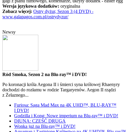
gagi z planu filmowego, komentarze, ukryty dodatek - easter egg
Wersja językowa dodatków:
oryginalna
Zobacz więcej:
Ostry dyżur, Sezon 3 (4 DVD) -
www.galapagos.com.pl/ostrydyzur/
Newsy
Ród Smoka, Sezon 2 na Blu-ray™ i DVD!
Po koronacji króla Aegona II i śmierci syna królowej Rhaenyry
dochodzi do rozłamu w rodzie Targaryenów. Aegon II rządzi
z Żelaznego...
Furiosa: Saga Mad Max na 4K UHD™, BLU-RAY™
I DVD!
Godzilla i Kong: Nowe imperium na Blu-ray™ i DVD!
DIUNA: CZĘŚĆ DRUGA
Wonka już na Blu-ray™ i DVD!
Aquaman i Zaginione Królestwo na 4K UHD™, Blu-ray™