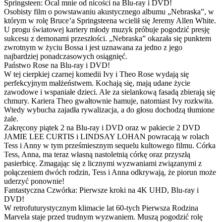
Springsteen: Ocal mnie od nicości na Blu-ray i DVD!
Osobisty film o powstawaniu akustycznego albumu „Nebraska”, w
którym w rolę Bruce’a Springsteena wcielił się Jeremy Allen White.
U progu światowej kariery młody muzyk próbuje pogodzić presję
sukcesu z demonami przeszłości. „Nebraska” okazała się punktem
zwrotnym w życiu Bossa i jest uznawana za jedno z jego
najbardziej ponadczasowych osiągnięć.
Państwo Rose na Blu-ray i DVD!
W tej cierpkiej czarnej komedii Ivy i Theo Rose wydają się
perfekcyjnym małżeństwem. Kochają się, mają udane życie
zawodowe i wspaniałe dzieci. Ale za sielankową fasadą zbierają się
chmury. Kariera Theo gwałtownie hamuje, natomiast Ivy rozkwita.
Wtedy wybucha zajadła rywalizacja, a do głosu dochodzą tłumione
żale.
Zakręcony piątek 2 na Blu-ray i DVD oraz w pakiecie 2 DVD
JAMIE LEE CURTIS i LINDSAY LOHAN powracają w rolach
Tess i Anny w tym prześmiesznym sequelu kultowego filmu. Córka
Tess, Anna, ma teraz własną nastoletnią córkę oraz przyszłą
pasierbicę. Zmagając się z licznymi wyzwaniami związanymi z
połączeniem dwóch rodzin, Tess i Anna odkrywają, że piorun może
uderzyć ponownie!
Fantastyczna Czwórka: Pierwsze kroki na 4K UHD, Blu-ray i
DVD!
W retrofuturystycznym klimacie lat 60-tych Pierwsza Rodzina
Marvela staje przed trudnym wyzwaniem. Muszą pogodzić rolę