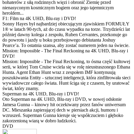
bohaterów z siłą rodzinnych więzi i obronić Ziemię przed
nienasyconym kosmicznym bogiem oraz jego tajemniczym
heroldem...
F1: Film na 4K UHD, Blu-ray i DVD!
Sonny Hayes był najbardziej obiecującym zjawiskiem FORMUŁY
1® w latach 90-tych, aż do czasu wypadku na torze. Trzydzieści lat
później dawny kolega z zespołu, Ruben Cervantes, przekonuje go
do powrotu i jazdy u boku przebojowego debiutanta Joshuy
Pearce’a. To ostatnia szansa, aby zostać numerem jeden na świecie.
Mission: Impossible - The Final Reckoning na 4K UHD, Blu-ray i
DVD!
Mission: Impossible - The Final Reckoning, to ósma część kultowej
serii, w której Tom Cruise wciela się w rolę nieustraszonego Ethana
Hunta. Agent Ethan Hunt wraz z zespołem IMF kontynuują
poszukiwania Entity - sztucznej inteligencji, która zinfiltrowała sieci
wywiadowcze całego świata. Hunt ściga się z czasem, by uratować
świat, który znamy.
Superman na 4K UHD, Blu-ray i DVD!
Oto Superman na 4K UHD, Blu-ray i DVD, w nowej odsłonie
Jamesa Gunna – kinowy hit oczekiwany przez fanów uniwersum
DC. Mieszanka zapierającej dech w piersiach akcji, humoru i
wzruszeń. Superman Gunna kieruje się współczuciem i głęboko
zakorzenioną wiarą w dobro ludzkości.
DVD