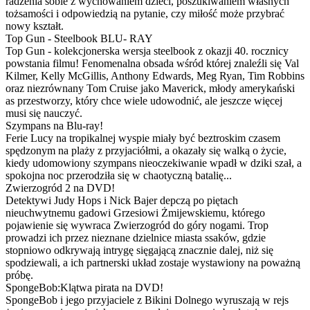
radzenia sobie z wychowaniem dzieci, poszukiwaniem własnych
tożsamości i odpowiedzią na pytanie, czy miłość może przybrać
nowy kształt.
Top Gun - Steelbook BLU- RAY
Top Gun - kolekcjonerska wersja steelbook z okazji 40. rocznicy
powstania filmu! Fenomenalna obsada wśród której znaleźli się Val
Kilmer, Kelly McGillis, Anthony Edwards, Meg Ryan, Tim Robbins
oraz niezrównany Tom Cruise jako Maverick, młody amerykański
as przestworzy, który chce wiele udowodnić, ale jeszcze więcej
musi się nauczyć.
Szympans na Blu-ray!
Ferie Lucy na tropikalnej wyspie miały być beztroskim czasem
spędzonym na plaży z przyjaciółmi, a okazały się walką o życie,
kiedy udomowiony szympans nieoczekiwanie wpadł w dziki szał, a
spokojna noc przerodziła się w chaotyczną batalię...
Zwierzogród 2 na DVD!
Detektywi Judy Hops i Nick Bajer depczą po piętach
nieuchwytnemu gadowi Grzesiowi Żmijewskiemu, którego
pojawienie się wywraca Zwierzogród do góry nogami. Trop
prowadzi ich przez nieznane dzielnice miasta ssaków, gdzie
stopniowo odkrywają intrygę sięgającą znacznie dalej, niż się
spodziewali, a ich partnerski układ zostaje wystawiony na poważną
próbę.
SpongeBob:Klątwa pirata na DVD!
SpongeBob i jego przyjaciele z Bikini Dolnego wyruszają w rejs