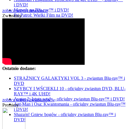
i DVD!
Marvels na Blu-ray™ i DVD!
zobacz więcej newsów »
Psi Patrol: Wielki Film na DVD!
Zwiastuny
Ostatnio dodane:
STRAŻNICY GALAKTYKI VOL 3 - zwiastun Blu-ray™ i
DVD
SZYBCY I WŚCIEKLI 10 - oficjalny zwiastun DVD, BLU-
RAY™ i 4K UHD!
Avatar 2: Istota wody - oficjalny zwiastun Blu-ray™ i DVD!
zobacz więcej zwiastunów »
Ant-Man i Osa: Kwantomania - oficjalny zwiastun Blu-ray™
Premiery
i DVD!
Shazam! Gniew bogów - oficjalny zwiastun Blu-ray™ i
DVD!