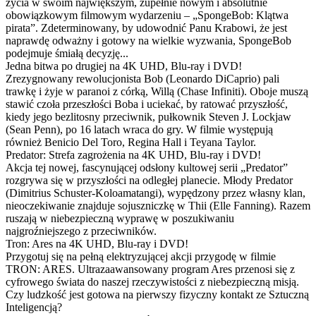
życia w swoim największym, zupełnie nowym i absolutnie
obowiązkowym filmowym wydarzeniu – „SpongeBob: Klątwa
pirata”. Zdeterminowany, by udowodnić Panu Krabowi, że jest
naprawdę odważny i gotowy na wielkie wyzwania, SpongeBob
podejmuje śmiałą decyzję...
Jedna bitwa po drugiej na 4K UHD, Blu-ray i DVD!
Zrezygnowany rewolucjonista Bob (Leonardo DiCaprio) pali
trawkę i żyje w paranoi z córką, Willą (Chase Infiniti). Oboje muszą
stawić czoła przeszłości Boba i uciekać, by ratować przyszłość,
kiedy jego bezlitosny przeciwnik, pułkownik Steven J. Lockjaw
(Sean Penn), po 16 latach wraca do gry. W filmie występują
również Benicio Del Toro, Regina Hall i Teyana Taylor.
Predator: Strefa zagrożenia na 4K UHD, Blu-ray i DVD!
Akcja tej nowej, fascynującej odsłony kultowej serii „Predator”
rozgrywa się w przyszłości na odległej planecie. Młody Predator
(Dimitrius Schuster-Koloamatangi), wypędzony przez własny klan,
nieoczekiwanie znajduje sojuszniczkę w Thii (Elle Fanning). Razem
ruszają w niebezpieczną wyprawę w poszukiwaniu
najgroźniejszego z przeciwników.
Tron: Ares na 4K UHD, Blu-ray i DVD!
Przygotuj się na pełną elektryzującej akcji przygodę w filmie
TRON: ARES. Ultrazaawansowany program Ares przenosi się z
cyfrowego świata do naszej rzeczywistości z niebezpieczną misją.
Czy ludzkość jest gotowa na pierwszy fizyczny kontakt ze Sztuczną
Inteligencją?