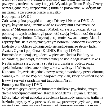
przeżycie, ocalenie siostry i objęcie Wysokiego Tronu Rady. Cztery
bezwzględne rody rozpoczynają brutalne polowanie, w którym nie
ma zasad, a zwycięzca bierze wszystko.
Hopnięci na DVD!
Zabawna, pełna przygód animacja Disney i Pixar na DVD. A
gdybyśmy tak mogli rozmawiać ze zwierzętami i rozumieli, co
mówią? Miłośniczka zwierząt, Mabel, korzysta z okazji, aby za
pomocą nowych technologii przenieść swoją świadomość do ciała
robotycznego bobra. Odkrywając tajemnice świata natury, Mabel
zaprzyjaźnia się z charyzmatycznym bobrem i jednoczy zwierzęce
królestwo w obliczu zbliżającego się zagrożenia ze strony ludzi.
Avatar: Ogień i popiół na 4K UHD, Blu-ray i DVD!
Powróć do zapierającego dech w piersiach świata Pandory w
najbardziej, jak dotąd, monumentalnej odsłonie sagi Avatar. Jake i
Neytiri mierzą się z bolesną stratą i wyruszają w podróż przez
spektakularne i nieznane krainy z koczowniczymi Wietrznymi
Kupcami. Pojawia się jednak nowy wróg dowodzony przez okrutną
Varang - to Ludzie Popiołu, wojowniczy klan, który odwrócił się od
Eywy i zerwał z pradawnymi tradycjami Na'vi.
Pomocy na Blu-ray i DVD!
W tym tętniącym czarnym humorem thrillerze psychologicznym
dwoje współpracowników (Rachel McAdams i Dylan O’Brien),
którzy jako jedyni uchodzą z życiem z katastrofy samolotu, trafia na
bezludną wyspę. Aby przetrwać, muszą przezwyciężyć wzajemną
niechęć i nauczyć się współpracować. Biurowe zasady już tu nie