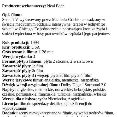
Producent wykonawczy:
Neal Baer
Opis filmu:
Serial TV wykreowany przez Michaela Crichtona osadzony w
świecie medycznym oddziału intensywnej terapii w jednym ze
szpitali w Chicago. To jednocześnie poruszająca kronika życia i
śmierci wpleciona w losy pracowników szpitala i jego pacjentów.
Rok produkcji:
1994
Kraj produkcji:
USA
Czas trwania filmu:
1128 min.
Wersja wydania:
4
Format płyty z filmem:
płyta 2-stronna, 2-warstwowa
Zawartość płyty 1:
film
Zawartość płyty 2:
film
Zawartość płyty 3 i więcej:
płyta 3: film płyta 4: film
Wersje językowe filmu:
angielska, niemiecka, hiszpańska
Dźwięk wersji oryginalnej filmu:
Dolby Digital Surround 2.0
Napisy:
angielskie, niemieckie, norweskie, hebrajskie, polskie,
czeskie, portugalskie, francuskie, tureckie, hiszpańskie, włoskie
Wersja dla niesłyszących:
Niemiecka, Angielska
Licencja:
film do sprzedaży detalicznej bez licencji do
wypożyczania
Dodatki:
sceny niewykorzystane w filmie, sylwetki twórców filmu,