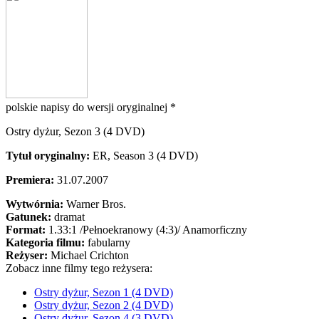
polskie napisy do wersji oryginalnej *
Ostry dyżur, Sezon 3 (4 DVD)
Tytuł oryginalny:
ER, Season 3 (4 DVD)
Premiera:
31.07.2007
Wytwórnia:
Warner Bros.
Gatunek:
dramat
Format:
1.33:1
/Pełnoekranowy (4:3)/
Anamorficzny
Kategoria filmu:
fabularny
Reżyser:
Michael Crichton
Zobacz inne filmy tego reżysera:
Ostry dyżur, Sezon 1 (4 DVD)
Ostry dyżur, Sezon 2 (4 DVD)
Ostry dyżur, Sezon 4 (3 DVD)