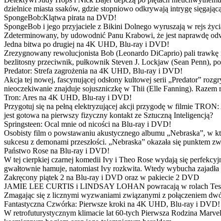
dzielnice miasta ssaków, gdzie stopniowo odkrywają intrygę sięgającą
SpongeBob:Klątwa pirata na DVD!
SpongeBob i jego przyjaciele z Bikini Dolnego wyruszają w rejs 
Zdeterminowany, by udowodnić Panu Krabowi, że jest naprawdę odw
Jedna bitwa po drugiej na 4K UHD, Blu-ray i DVD!
Zrezygnowany rewolucjonista Bob (Leonardo DiCaprio) pali trawkę i ż
bezlitosny przeciwnik, pułkownik Steven J. Lockjaw (Sean Penn), po 
Predator: Strefa zagrożenia na 4K UHD, Blu-ray i DVD!
Akcja tej nowej, fascynującej odsłony kultowej serii „Predator” roz
nieoczekiwanie znajduje sojuszniczkę w Thii (Elle Fanning). Razem
Tron: Ares na 4K UHD, Blu-ray i DVD!
Przygotuj się na pełną elektryzującej akcji przygodę w filmie TRON
jest gotowa na pierwszy fizyczny kontakt ze Sztuczną Inteligencją?
Springsteen: Ocal mnie od nicości na Blu-ray i DVD!
Osobisty film o powstawaniu akustycznego albumu „Nebraska”, w któ
sukcesu z demonami przeszłości. „Nebraska” okazała się punktem zw
Państwo Rose na Blu-ray i DVD!
W tej cierpkiej czarnej komedii Ivy i Theo Rose wydają się perfekcy
gwałtownie hamuje, natomiast Ivy rozkwita. Wtedy wybucha zajadła r
Zakręcony piątek 2 na Blu-ray i DVD oraz w pakiecie 2 DVD
JAMIE LEE CURTIS i LINDSAY LOHAN powracają w rolach Tess i Anny
Zmagając się z licznymi wyzwaniami związanymi z połączeniem dwóc
Fantastyczna Czwórka: Pierwsze kroki na 4K UHD, Blu-ray i DVD!
W retrofuturystycznym klimacie lat 60-tych Pierwsza Rodzina Marve