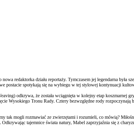
a redaktorka działu reportaży. Tymczasem jej legendarna była szefo
e postacie spotykają się na wybiegu w tej stylowej kontynuacji kulto
ving) odkrywa, że została wciągnięta w kolejny etap koszmarnej gry
 objęcie Wysokiego Tronu Rady. Cztery bezwzględne rody rozpoczynają 
 tak mogli rozmawiać ze zwierzętami i rozumieli, co mówią? Miłośni
. Odkrywając tajemnice świata natury, Mabel zaprzyjaźnia się z char