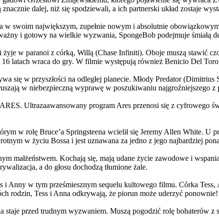
 znacznie dalej, niż się spodziewali, a ich partnerski układ zostaje w
życia w swoim największym, zupełnie nowym i absolutnie obowiązkowy
ażny i gotowy na wielkie wyzwania, SpongeBob podejmuje śmiałą dec
yje w paranoi z córką, Willą (Chase Infiniti). Oboje muszą stawić czoł
16 latach wraca do gry. W filmie występują również Benicio Del Toro,
grywa się w przyszłości na odległej planecie. Młody Predator (Dimitri
 ruszają w niebezpieczną wyprawę w poszukiwaniu najgroźniejszego z
: ARES. Ultrazaawansowany program Ares przenosi się z cyfrowego świ
rym w rolę Bruce’a Springsteena wcielił się Jeremy Allen White. U p
rotnym w życiu Bossa i jest uznawana za jedno z jego najbardziej po
jnym małżeństwem. Kochają się, mają udane życie zawodowe i wspaniałe
ywalizacja, a do głosu dochodzą tłumione żale.
 w tym prześmiesznym sequelu kultowego filmu. Córka Tess, Anna, 
h rodzin, Tess i Anna odkrywają, że piorun może uderzyć ponownie!
la staje przed trudnym wyzwaniem. Muszą pogodzić rolę bohaterów z s