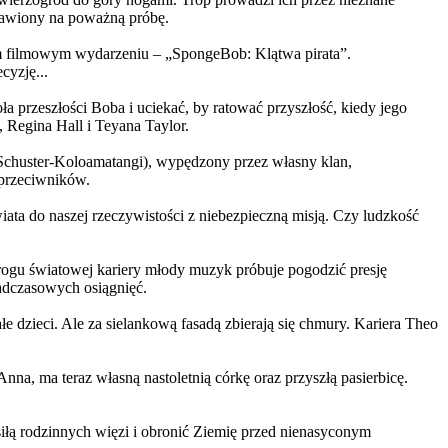
ystawiony na poważną próbę.
m filmowym wydarzeniu – „SpongeBob: Klątwa pirata”.
yzję...
a przeszłości Boba i uciekać, by ratować przyszłość, kiedy jego
 Regina Hall i Teyana Taylor.
us Schuster-Koloamatangi), wypędzony przez własny klan,
 przeciwników.
ata do naszej rzeczywistości z niebezpieczną misją. Czy ludzkość
rogu światowej kariery młody muzyk próbuje pogodzić presję
nadczasowych osiągnięć.
 dzieci. Ale za sielankową fasadą zbierają się chmury. Kariera Theo
ma teraz własną nastoletnią córkę oraz przyszłą pasierbicę.
iłą rodzinnych więzi i obronić Ziemię przed nienasyconym