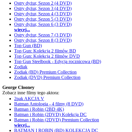
Ostry dyżur, Sezon 2 (4 DVD)
Ostry dyżur, Sezon 3 (4 DVD)
Ostry dyżur, Sezon 4 (3 DVD)
Ostry dyżur, Sezon 5 (3 DVD)
Ostry dyżur, Sezon 6 (3 DVD)
więcej...
Ostry dyżur, Sezon 7 (3 DVD)
Ostry dyżur, Sezon 8 (3 DVD)
Top Gun (BD)
Top Gun: Kolekcja 2 filmów BD
Top Gun: Kolekcja 2 filmów DVD
Top Gun Steelbook - Edycja rocznicowa (BD)
Zodiak
Zodiak (BD) Premium Collection
Zodiak (DVD) Premium Collection
George Clooney
Zobacz inne filmy tego aktora:
2pak AKCJA V
Batman Antologia - 4 filmy (8 DVD)
Batman i Robin (2BD 4K)
Batman i Robin (2DVD) Kolekcja DC
Batman i Robin (2DVD) Premium Collection
więcej...
BATMAN I ROBIN (BD) KOLEKCJA DC