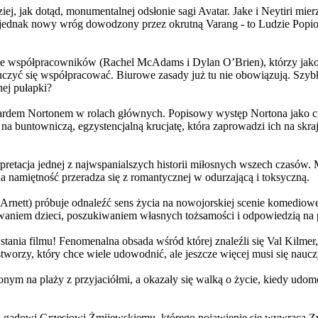
j, jak dotąd, monumentalnej odsłonie sagi Avatar. Jake i Neytiri mierzą
jednak nowy wróg dowodzony przez okrutną Varang - to Ludzie Popiołu
 współpracowników (Rachel McAdams i Dylan O’Brien), którzy jako jed
yć się współpracować. Biurowe zasady już tu nie obowiązują. Szybko 
nej pułapki?
wardem Nortonem w rolach głównych. Popisowy występ Nortona jako c
a buntowniczą, egzystencjalną krucjatę, która zaprowadzi ich na skraj
etacja jednej z najwspanialszych historii miłosnych wszech czasów. M
na namiętność przeradza się z romantycznej w odurzającą i toksyczną.
Arnett) próbuje odnaleźć sens życia na nowojorskiej scenie komediow
owaniem dzieci, poszukiwaniem własnych tożsamości i odpowiedzią na p
wstania filmu! Fenomenalna obsada wśród której znaleźli się Val Kilm
orzy, który chce wiele udowodnić, ale jeszcze więcej musi się naucz
onym na plaży z przyjaciółmi, a okazały się walką o życie, kiedy ud
 gadowi Grzesiowi Żmijewskiemu, którego pojawienie się wywraca Zw