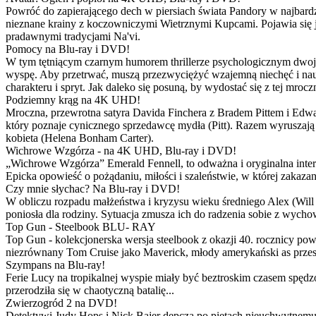
Powróć do zapierającego dech w piersiach świata Pandory w najbardzie
nieznane krainy z koczowniczymi Wietrznymi Kupcami. Pojawia się 
pradawnymi tradycjami Na'vi.
Pomocy na Blu-ray i DVD!
W tym tętniącym czarnym humorem thrillerze psychologicznym dwoje
wyspę. Aby przetrwać, muszą przezwyciężyć wzajemną niechęć i naucz
charakteru i spryt. Jak daleko się posuną, by wydostać się z tej mrocz
Podziemny krąg na 4K UHD!
Mroczna, przewrotna satyra Davida Finchera z Bradem Pittem i Ed
który poznaje cynicznego sprzedawcę mydła (Pitt). Razem wyruszają n
kobieta (Helena Bonham Carter).
Wichrowe Wzgórza - na 4K UHD, Blu-ray i DVD!
„Wichrowe Wzgórza” Emerald Fennell, to odważna i oryginalna interpr
Epicka opowieść o pożądaniu, miłości i szaleństwie, w której zakaza
Czy mnie słychac? Na Blu-ray i DVD!
W obliczu rozpadu małżeństwa i kryzysu wieku średniego Alex (Will 
poniosła dla rodziny. Sytuacja zmusza ich do radzenia sobie z wych
Top Gun - Steelbook BLU- RAY
Top Gun - kolekcjonerska wersja steelbook z okazji 40. rocznicy po
niezrównany Tom Cruise jako Maverick, młody amerykański as przestw
Szympans na Blu-ray!
Ferie Lucy na tropikalnej wyspie miały być beztroskim czasem spędz
przerodziła się w chaotyczną batalię...
Zwierzogród 2 na DVD!
Detektywi Judy Hops i Nick Bajer depczą po piętach nieuchwytnemu