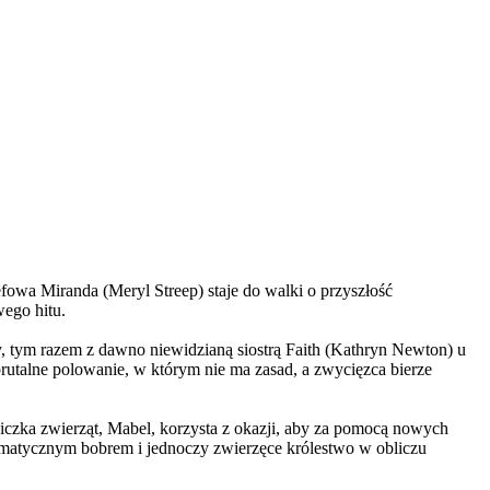
wa Miranda (Meryl Streep) staje do walki o przyszłość
wego hitu.
, tym razem z dawno niewidzianą siostrą Faith (Kathryn Newton) u
brutalne polowanie, w którym nie ma zasad, a zwycięzca bierze
czka zwierząt, Mabel, korzysta z okazji, aby za pomocą nowych
yzmatycznym bobrem i jednoczy zwierzęce królestwo w obliczu