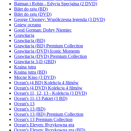
Batman i Robin - Edycja Specjalna (2 DVD)
Bilet do raju (BD)
Bilet do raju (DVD)
George Clooney: Współczesna legenda (3 DVD)
Gniew oceanu
Good German: Dobry Niemiec
Grawitacja
Grawitacja (BD)
Grawitacja (BD) Premium Collection
Grawitacja (DVD) Iconic Moments
Grawitacja (DVD) Premium Collection
Grawitacja 3-D (2BD)
Kraina jutra
Kraina jutra (BD)
Mocne Kino (3 DVD)
Ocean's (4 BD) Kolekcja 4 filmów
Ocean's (4 DVD) Kolekcja 4 filmów
Ocean's 11, 12, 13 - Kolekcja (3 DVD)
Ocean's 11-13 Pakiet (3 BD)
Ocean's 13
Ocean's 13 (BD)
Ocean's 13 (BD) Premium Collection
Ocean's 13 Premium Collection
Ocean's Eleven: Ryzykowna gra
Ocean's Eleven: Ryzykowna gra (BD)