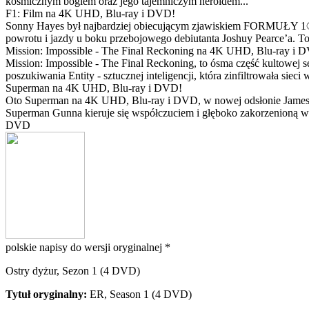
kosmicznym bogiem oraz jego tajemniczym heroldem...
F1: Film na 4K UHD, Blu-ray i DVD!
Sonny Hayes był najbardziej obiecującym zjawiskiem FORMUŁY 1® w 
powrotu i jazdy u boku przebojowego debiutanta Joshuy Pearce’a. To 
Mission: Impossible - The Final Reckoning na 4K UHD, Blu-ray i 
Mission: Impossible - The Final Reckoning, to ósma część kultowej 
poszukiwania Entity - sztucznej inteligencji, która zinfiltrowała sie
Superman na 4K UHD, Blu-ray i DVD!
Oto Superman na 4K UHD, Blu-ray i DVD, w nowej odsłonie Jamesa 
Superman Gunna kieruje się współczuciem i głęboko zakorzenioną wi
DVD
polskie napisy do wersji oryginalnej *
Ostry dyżur, Sezon 1 (4 DVD)
Tytuł oryginalny:
ER, Season 1 (4 DVD)