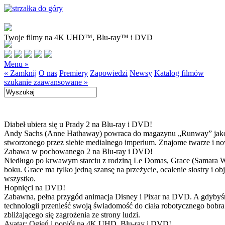
Twoje filmy na 4K UHD™, Blu-ray™ i DVD
Menu »
« Zamknij
O nas
Premiery
Zapowiedzi
Newsy
Katalog filmów
szukanie zaawansowane »
Diabeł ubiera się u Prady 2 na Blu-ray i DVD!
Andy Sachs (Anne Hathaway) powraca do magazynu „Runway” jako now
stworzonego przez siebie medialnego imperium. Znajome twarze i now
Zabawa w pochowanego 2 na Blu-ray i DVD!
Niedługo po krwawym starciu z rodziną Le Domas, Grace (Samara Wea
boku. Grace ma tylko jedną szansę na przeżycie, ocalenie siostry i
wszystko.
Hopnięci na DVD!
Zabawna, pełna przygód animacja Disney i Pixar na DVD. A gdybyśmy
technologii przenieść swoją świadomość do ciała robotycznego bobra
zbliżającego się zagrożenia ze strony ludzi.
Avatar: Ogień i popiół na 4K UHD, Blu-ray i DVD!