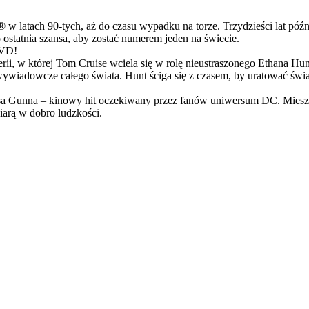
latach 90-tych, aż do czasu wypadku na torze. Trzydzieści lat późn
ostatnia szansa, aby zostać numerem jeden na świecie.
DVD!
serii, w której Tom Cruise wciela się w rolę nieustraszonego Ethana 
ci wywiadowcze całego świata. Hunt ściga się z czasem, by uratować świ
Gunna – kinowy hit oczekiwany przez fanów uniwersum DC. Mieszanka
arą w dobro ludzkości.