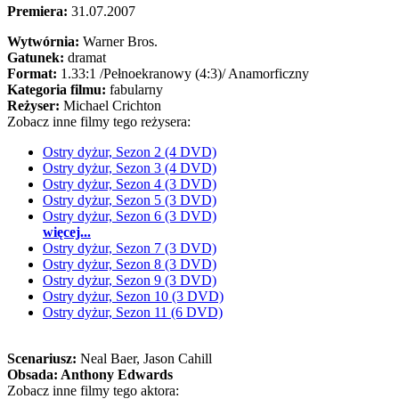
Premiera:
31.07.2007
Wytwórnia:
Warner Bros.
Gatunek:
dramat
Format:
1.33:1
/Pełnoekranowy (4:3)/
Anamorficzny
Kategoria filmu:
fabularny
Reżyser:
Michael Crichton
Zobacz inne filmy tego reżysera:
Ostry dyżur, Sezon 2 (4 DVD)
Ostry dyżur, Sezon 3 (4 DVD)
Ostry dyżur, Sezon 4 (3 DVD)
Ostry dyżur, Sezon 5 (3 DVD)
Ostry dyżur, Sezon 6 (3 DVD)
więcej...
Ostry dyżur, Sezon 7 (3 DVD)
Ostry dyżur, Sezon 8 (3 DVD)
Ostry dyżur, Sezon 9 (3 DVD)
Ostry dyżur, Sezon 10 (3 DVD)
Ostry dyżur, Sezon 11 (6 DVD)
Scenariusz:
Neal Baer
, Jason Cahill
Obsada:
Anthony Edwards
Zobacz inne filmy tego aktora: