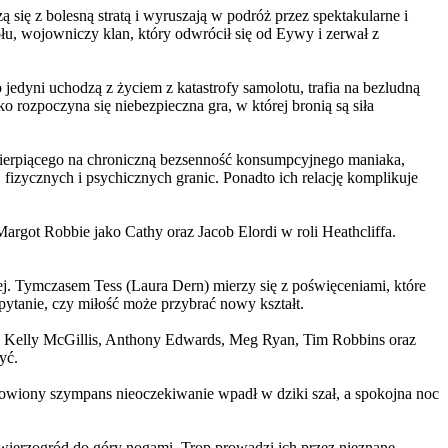
 się z bolesną stratą i wyruszają w podróż przez spektakularne i
, wojowniczy klan, który odwrócił się od Eywy i zerwał z
yni uchodzą z życiem z katastrofy samolotu, trafia na bezludną
rozpoczyna się niebezpieczna gra, w której bronią są siła
ierpiącego na chroniczną bezsenność konsumpcyjnego maniaka,
 fizycznych i psychicznych granic. Ponadto ich relację komplikuje
argot Robbie jako Cathy oraz Jacob Elordi w roli Heathcliffa.
ej. Tymczasem Tess (Laura Dern) mierzy się z poświęceniami, które
ytanie, czy miłość może przybrać nowy kształt.
er, Kelly McGillis, Anthony Edwards, Meg Ryan, Tim Robbins oraz
yć.
omowiony szympans nieoczekiwanie wpadł w dziki szał, a spokojna noc
ierzogród do góry nogami. Trop prowadzi ich przez nieznane