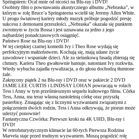
Springsteen: Ocal mnie od nicości na Blu-ray i DVD!
Osobisty film o powstawaniu akustycznego albumu „Nebraska”, w
którym w rolę Bruce’a Springsteena wcielił się Jeremy Allen White.
U progu światowej kariery młody muzyk próbuje pogodzić presję
sukcesu z demonami przeszłości. „Nebraska” okazała się punktem
zwrotnym w życiu Bossa i jest uznawana za jedno z jego
najbardziej ponadczasowych osiągnięć.
Państwo Rose na Blu-ray i DVD!
W tej cierpkiej czarnej komedii Ivy i Theo Rose wydają się
perfekcyjnym małżeństwem. Kochają się, mają udane życie
zawodowe i wspaniałe dzieci. Ale za sielankową fasadą zbierają się
chmury. Kariera Theo gwałtownie hamuje, natomiast Ivy rozkwita.
Wtedy wybucha zajadła rywalizacja, a do głosu dochodzą tłumione
żale.
Zakręcony piątek 2 na Blu-ray i DVD oraz w pakiecie 2 DVD
JAMIE LEE CURTIS i LINDSAY LOHAN powracają w rolach
Tess i Anny w tym prześmiesznym sequelu kultowego filmu. Córka
Tess, Anna, ma teraz własną nastoletnią córkę oraz przyszłą
pasierbicę. Zmagając się z licznymi wyzwaniami związanymi z
połączeniem dwóch rodzin, Tess i Anna odkrywają, że piorun może
uderzyć ponownie!
Fantastyczna Czwórka: Pierwsze kroki na 4K UHD, Blu-ray i
DVD!
W retrofuturystycznym klimacie lat 60-tych Pierwsza Rodzina
Marvela staje przed trudnym wyzwaniem. Muszą pogodzić rolę