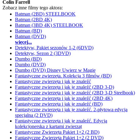
Colin Farrell
Zobacz inne filmy tego aktora:
Batman (2BD) STEELBOOK
Batman (2BD 4K)
Batman (3BD 4K) STEELBOOK
Batman (BD)
Batman (DVD)
więcej...
Detektyw, Pakiet sezonów 1-2 (6DVD)
Detektyw, Sezon 2 (3DVD)
Dumbo (BD)
Dumbo (DVD)
Dumbo (DVD) Disney Uwierz w Magię
Fantastyczne zwierzęta. Kolekcja 3 filmów (BD)
Fantastyczne zwierzęta i jak je znaleźć
Fantastyczne zwierzęta i jak je znaleźć (2BD 3-D)
Fantastyczne zwierzęta i jak je znaleźć (2BD 3-D Steelbook)
Fantastyczne zwierzęta i jak je znaleźć (2BD 4K)
Fantastyczne zwierzęta i jak je znaleźć (BD)
Fantastyczne zwierzęta i jak je znaleźć. 2-płytowa edycja
specjalna (2 DVD)
Fantastyczne zwierzęta i jak je znaleźć. Edycja
kolekcjonerska z kartami zwierząt
Fantastyczne Zwierzęta Pakiet 1+2 (2 BD)
Fantastyczne Zwierzęta Pakiet 1+2 (2 DVD)