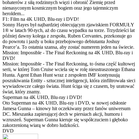
bohaterów z siłą rodzinnych więzi i obronić Ziemię przed
nienasyconym kosmicznym bogiem oraz jego tajemniczym
heroldem...
F1: Film na 4K UHD, Blu-ray i DVD!
Sonny Hayes był najbardziej obiecującym zjawiskiem FORMUŁY
1® w latach 90-tych, aż do czasu wypadku na torze. Trzydzieści lat
później dawny kolega z zespołu, Ruben Cervantes, przekonuje go
do powrotu i jazdy u boku przebojowego debiutanta Joshuy
Pearce’a. To ostatnia szansa, aby zostać numerem jeden na świecie.
Mission: Impossible - The Final Reckoning na 4K UHD, Blu-ray i
DVD!
Mission: Impossible - The Final Reckoning, to ósma część kultowej
serii, w której Tom Cruise wciela się w rolę nieustraszonego Ethana
Hunta. Agent Ethan Hunt wraz z zespołem IMF kontynuują
poszukiwania Entity - sztucznej inteligencji, która zinfiltrowała sieci
wywiadowcze całego świata. Hunt ściga się z czasem, by uratować
świat, który znamy.
Superman na 4K UHD, Blu-ray i DVD!
Oto Superman na 4K UHD, Blu-ray i DVD, w nowej odsłonie
Jamesa Gunna – kinowy hit oczekiwany przez fanów uniwersum
DC. Mieszanka zapierającej dech w piersiach akcji, humoru i
wzruszeń. Superman Gunna kieruje się współczuciem i głęboko
zakorzenioną wiarą w dobro ludzkości.
DVD