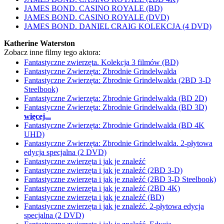
JAMES BOND. CASINO ROYALE (BD)
JAMES BOND. CASINO ROYALE (DVD)
JAMES BOND. DANIEL CRAIG KOLEKCJA (4 DVD)
Katherine Waterston
Zobacz inne filmy tego aktora:
Fantastyczne zwierzęta. Kolekcja 3 filmów (BD)
Fantastyczne Zwierzęta: Zbrodnie Grindelwalda
Fantastyczne Zwierzęta: Zbrodnie Grindelwalda (2BD 3-D
Steelbook)
Fantastyczne Zwierzęta: Zbrodnie Grindelwalda (BD 2D)
Fantastyczne Zwierzęta: Zbrodnie Grindelwalda (BD 3D)
więcej...
Fantastyczne Zwierzęta: Zbrodnie Grindelwalda (BD 4K
UHD)
Fantastyczne Zwierzęta: Zbrodnie Grindelwalda. 2-płytowa
edycja specjalna (2 DVD)
Fantastyczne zwierzęta i jak je znaleźć
Fantastyczne zwierzęta i jak je znaleźć (2BD 3-D)
Fantastyczne zwierzęta i jak je znaleźć (2BD 3-D Steelbook)
Fantastyczne zwierzęta i jak je znaleźć (2BD 4K)
Fantastyczne zwierzęta i jak je znaleźć (BD)
Fantastyczne zwierzęta i jak je znaleźć. 2-płytowa edycja
specjalna (2 DVD)