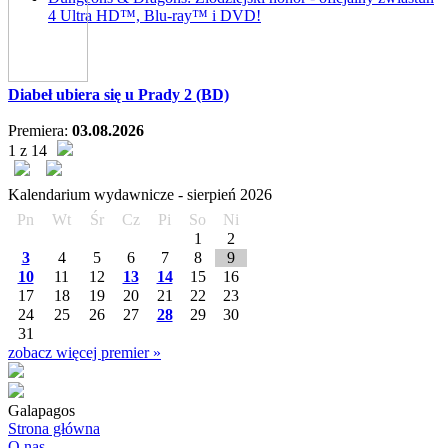
4 Ultra HD™, Blu-ray™ i DVD!
Diabeł ubiera się u Prady 2 (BD)
Premiera:
03.08.2026
1 z 14
Kalendarium wydawnicze -
sierpień
2026
Pn
Wt
Śr
Cz
Pi
So
Ni
1
2
3
4
5
6
7
8
9
10
11
12
13
14
15
16
17
18
19
20
21
22
23
24
25
26
27
28
29
30
31
zobacz więcej premier »
Galapagos
Strona główna
O nas