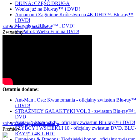
DIUNA: CZĘŚĆ DRUGA
Wonka już na Blu-ray™ i DVD!
Aquaman i Zaginione Królestwo na 4K UHD™, Blu-ray™
i DVD!
Marvels na Blu-ray™ i DVD!
zobacz więcej newsów »
Psi Patrol: Wielki Film na DVD!
Zwiastuny
Ostatnio dodane:
Ant-Man i Osa: Kwantomania - oficjalny zwiastun Blu-ray™
i DVD!
STRAŻNICY GALAKTYKI VOL 3 - zwiastun Blu-ray™ i
DVD
Avatar 2: Istota wody - oficjalny zwiastun Blu-ray™ i DVD!
zobacz więcej zwiastunów »
SZYBCY I WŚCIEKLI 10 - oficjalny zwiastun DVD, BLU-
Premiery
RAY™ i 4K UHD!
Dungeons & Dragons: Złodziejski honor - oficjalny zwiastun