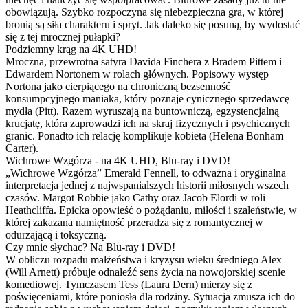
obowiązują. Szybko rozpoczyna się niebezpieczna gra, w której
bronią są siła charakteru i spryt. Jak daleko się posuną, by wydostać
się z tej mrocznej pułapki?
Podziemny krąg na 4K UHD!
Mroczna, przewrotna satyra Davida Finchera z Bradem Pittem i
Edwardem Nortonem w rolach głównych. Popisowy występ
Nortona jako cierpiącego na chroniczną bezsenność
konsumpcyjnego maniaka, który poznaje cynicznego sprzedawcę
mydła (Pitt). Razem wyruszają na buntowniczą, egzystencjalną
krucjatę, która zaprowadzi ich na skraj fizycznych i psychicznych
granic. Ponadto ich relację komplikuje kobieta (Helena Bonham
Carter).
Wichrowe Wzgórza - na 4K UHD, Blu-ray i DVD!
„Wichrowe Wzgórza” Emerald Fennell, to odważna i oryginalna
interpretacja jednej z najwspanialszych historii miłosnych wszech
czasów. Margot Robbie jako Cathy oraz Jacob Elordi w roli
Heathcliffa. Epicka opowieść o pożądaniu, miłości i szaleństwie, w
której zakazana namiętność przeradza się z romantycznej w
odurzającą i toksyczną.
Czy mnie słychac? Na Blu-ray i DVD!
W obliczu rozpadu małżeństwa i kryzysu wieku średniego Alex
(Will Arnett) próbuje odnaleźć sens życia na nowojorskiej scenie
komediowej. Tymczasem Tess (Laura Dern) mierzy się z
poświęceniami, które poniosła dla rodziny. Sytuacja zmusza ich do