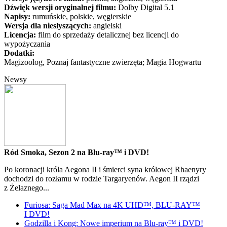
Dźwięk wersji oryginalnej filmu:
Dolby Digital 5.1
Napisy:
rumuńskie, polskie, węgierskie
Wersja dla niesłyszących:
angielski
Licencja:
film do sprzedaży detalicznej bez licencji do
wypożyczania
Dodatki:
Magizoolog, Poznaj fantastyczne zwierzęta; Magia Hogwartu
Newsy
Ród Smoka, Sezon 2 na Blu-ray™ i DVD!
Po koronacji króla Aegona II i śmierci syna królowej Rhaenyry
dochodzi do rozłamu w rodzie Targaryenów. Aegon II rządzi
z Żelaznego...
Furiosa: Saga Mad Max na 4K UHD™, BLU-RAY™
I DVD!
Godzilla i Kong: Nowe imperium na Blu-ray™ i DVD!