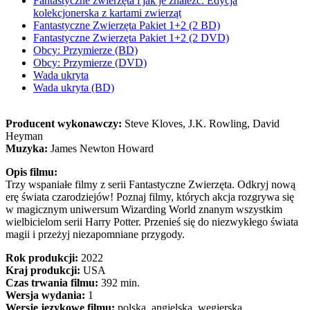
Fantastyczne zwierzęta i jak je znaleźć. Edycja
kolekcjonerska z kartami zwierząt
Fantastyczne Zwierzęta Pakiet 1+2 (2 BD)
Fantastyczne Zwierzęta Pakiet 1+2 (2 DVD)
Obcy: Przymierze (BD)
Obcy: Przymierze (DVD)
Wada ukryta
Wada ukryta (BD)
Producent wykonawczy:
Steve Kloves, J.K. Rowling, David
Heyman
Muzyka:
James Newton Howard
Opis filmu:
Trzy wspaniałe filmy z serii Fantastyczne Zwierzęta. Odkryj nową
erę świata czarodziejów! Poznaj filmy, których akcja rozgrywa się
w magicznym uniwersum Wizarding World znanym wszystkim
wielbicielom serii Harry Potter. Przenieś się do niezwykłego świata
magii i przeżyj niezapomniane przygody.
Rok produkcji:
2022
Kraj produkcji:
USA
Czas trwania filmu:
392 min.
Wersja wydania:
1
Wersje językowe filmu:
polska, angielska, węgierska