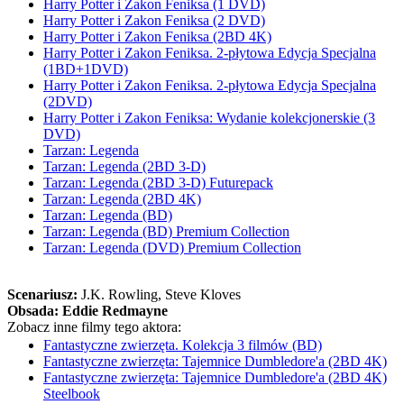
Harry Potter i Zakon Feniksa (1 DVD)
Harry Potter i Zakon Feniksa (2 DVD)
Harry Potter i Zakon Feniksa (2BD 4K)
Harry Potter i Zakon Feniksa. 2-płytowa Edycja Specjalna
(1BD+1DVD)
Harry Potter i Zakon Feniksa. 2-płytowa Edycja Specjalna
(2DVD)
Harry Potter i Zakon Feniksa: Wydanie kolekcjonerskie (3
DVD)
Tarzan: Legenda
Tarzan: Legenda (2BD 3-D)
Tarzan: Legenda (2BD 3-D) Futurepack
Tarzan: Legenda (2BD 4K)
Tarzan: Legenda (BD)
Tarzan: Legenda (BD) Premium Collection
Tarzan: Legenda (DVD) Premium Collection
Scenariusz:
J.K. Rowling
, Steve Kloves
Obsada:
Eddie Redmayne
Zobacz inne filmy tego aktora:
Fantastyczne zwierzęta. Kolekcja 3 filmów (BD)
Fantastyczne zwierzęta: Tajemnice Dumbledore'a (2BD 4K)
Fantastyczne zwierzęta: Tajemnice Dumbledore'a (2BD 4K)
Steelbook