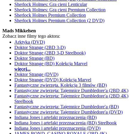
Sherlock Holmes: Gra cieni Lenticular
Sherlock Holmes: Gra cieni Premium Collection
Sherlock Holmes Premium Collection
Sherlock Holmes Premium Collection (2 DVD)
Mads Mikkelsen
Zobacz inne filmy tego aktora:
Arktyka (DVD)
Doktor Strange (2BD 3-D)
Doktor Strange (2BD 3-D Steelbook)
Doktor Strange (BD)
Doktor Strange (BD) Kolekcja Marvel
więcej...
Doktor Strange (DVD)
Doktor Strange (DVD) Kolekcja Marvel
Fantastyczne zwierzęta. Kolekcja 3 filmów (BD)
Fantastyczne zwierzęta: Tajemnice Dumbledore'a (2BD 4K)
Fantastyczne zwierzęta: Tajemnice Dumbledore'a (2BD 4K)
Steelbook
Fantastyczne zwierzęta: Tajemnice Dumbledore'a (BD)
Fantastyczne zwierzęta: Tajemnice Dumbledore'a (DVD)
Indiana Jones i artefakt przeznaczenia (BD)
Indiana Jones i artefakt przeznaczenia (BD) Steelbook
Indiana Jones i artefakt przeznaczenia (DVD)
JAMES BOND. CASINO ROYALE (2BD 4K)