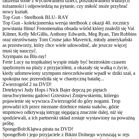
radzenia sobie z wychowaniem dzieci, poszukiwaniem własnych
tożsamości i odpowiedzią na pytanie, czy miłość może przybrać
nowy kształt.
Top Gun - Steelbook BLU- RAY
Top Gun - kolekcjonerska wersja steelbook z okazji 40. rocznicy
powstania filmu! Fenomenalna obsada wśród której znaleźli się Val
Kilmer, Kelly McGillis, Anthony Edwards, Meg Ryan, Tim Robbins
oraz niezrównany Tom Cruise jako Maverick, młody amerykański
as przestworzy, który chce wiele udowodnić, ale jeszcze więcej
musi się nauczyć.
Szympans na Blu-ray!
Ferie Lucy na tropikalnej wyspie miały być beztroskim czasem
spędzonym na plaży z przyjaciółmi, a okazały się walką o życie,
kiedy udomowiony szympans nieoczekiwanie wpadł w dziki szał, a
spokojna noc przerodziła się w chaotyczną batalię...
Zwierzogród 2 na DVD!
Detektywi Judy Hops i Nick Bajer depczą po piętach
nieuchwytnemu gadowi Grzesiowi Żmijewskiemu, którego
pojawienie się wywraca Zwierzogród do góry nogami. Trop
prowadzi ich przez nieznane dzielnice miasta ssaków, gdzie
stopniowo odkrywają intrygę sięgającą znacznie dalej, niż się
spodziewali, a ich partnerski układ zostaje wystawiony na poważną
próbę.
SpongeBob:Klątwa pirata na DVD!
SpongeBob i jego przyjaciele z Bikini Dolnego wyruszają w rejs