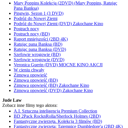
Mary Poppins Kolekcja (2DVD) (Mary Poppins, Ratując
Pana Banksa)
Pingwin, Sezon 1 (3 DVD)
Podróż do Nowej Ziemi
Podróż do Nowej Ziemi (DVD) Zakochane Kino
Postrach nocy
Postrach nocy (BD)
Raport mniejszości (2BD 4K)
Ratując pana Banksa (BD)
Ratując pana Banksa (DVD)
Szefowie wrogowie (BD)
Szefowie wrogowie (DVD)
Veronica Guerin (DVD) MOCNE KINO AKCJI
W cieniu chwały
Zimowa opowieść
Zimowa opowieść (BD)
Zimowa opowieść (BD) Zakochane Kino
Zimowa opowieść (DVD) Zakochane Kino
Jude Law
Zobacz inne filmy tego aktora:
A.I. Sztuczna inteligencja Premium Collection
BD 2Pack RocknRolla/Sherlock Holmes (2BD)
Fantastyczne zwierzęta. Kolekcja 3 filmów (BD)
Fantastyczne zwierzęta: Tajemnice Dumbledore'a (2BD 4K)