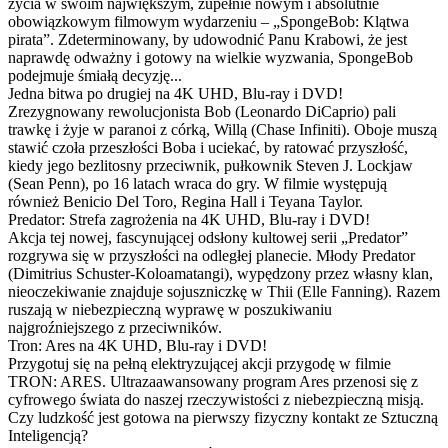
życia w swoim największym, zupełnie nowym i absolutnie
obowiązkowym filmowym wydarzeniu – „SpongeBob: Klątwa
pirata”. Zdeterminowany, by udowodnić Panu Krabowi, że jest
naprawdę odważny i gotowy na wielkie wyzwania, SpongeBob
podejmuje śmiałą decyzję...
Jedna bitwa po drugiej na 4K UHD, Blu-ray i DVD!
Zrezygnowany rewolucjonista Bob (Leonardo DiCaprio) pali
trawkę i żyje w paranoi z córką, Willą (Chase Infiniti). Oboje muszą
stawić czoła przeszłości Boba i uciekać, by ratować przyszłość,
kiedy jego bezlitosny przeciwnik, pułkownik Steven J. Lockjaw
(Sean Penn), po 16 latach wraca do gry. W filmie występują
również Benicio Del Toro, Regina Hall i Teyana Taylor.
Predator: Strefa zagrożenia na 4K UHD, Blu-ray i DVD!
Akcja tej nowej, fascynującej odsłony kultowej serii „Predator”
rozgrywa się w przyszłości na odległej planecie. Młody Predator
(Dimitrius Schuster-Koloamatangi), wypędzony przez własny klan,
nieoczekiwanie znajduje sojuszniczkę w Thii (Elle Fanning). Razem
ruszają w niebezpieczną wyprawę w poszukiwaniu
najgroźniejszego z przeciwników.
Tron: Ares na 4K UHD, Blu-ray i DVD!
Przygotuj się na pełną elektryzującej akcji przygodę w filmie
TRON: ARES. Ultrazaawansowany program Ares przenosi się z
cyfrowego świata do naszej rzeczywistości z niebezpieczną misją.
Czy ludzkość jest gotowa na pierwszy fizyczny kontakt ze Sztuczną
Inteligencją?