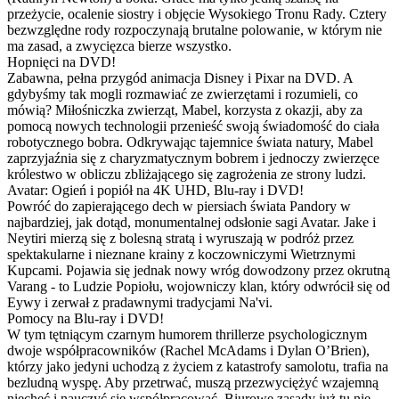
przeżycie, ocalenie siostry i objęcie Wysokiego Tronu Rady. Cztery
bezwzględne rody rozpoczynają brutalne polowanie, w którym nie
ma zasad, a zwycięzca bierze wszystko.
Hopnięci na DVD!
Zabawna, pełna przygód animacja Disney i Pixar na DVD. A
gdybyśmy tak mogli rozmawiać ze zwierzętami i rozumieli, co
mówią? Miłośniczka zwierząt, Mabel, korzysta z okazji, aby za
pomocą nowych technologii przenieść swoją świadomość do ciała
robotycznego bobra. Odkrywając tajemnice świata natury, Mabel
zaprzyjaźnia się z charyzmatycznym bobrem i jednoczy zwierzęce
królestwo w obliczu zbliżającego się zagrożenia ze strony ludzi.
Avatar: Ogień i popiół na 4K UHD, Blu-ray i DVD!
Powróć do zapierającego dech w piersiach świata Pandory w
najbardziej, jak dotąd, monumentalnej odsłonie sagi Avatar. Jake i
Neytiri mierzą się z bolesną stratą i wyruszają w podróż przez
spektakularne i nieznane krainy z koczowniczymi Wietrznymi
Kupcami. Pojawia się jednak nowy wróg dowodzony przez okrutną
Varang - to Ludzie Popiołu, wojowniczy klan, który odwrócił się od
Eywy i zerwał z pradawnymi tradycjami Na'vi.
Pomocy na Blu-ray i DVD!
W tym tętniącym czarnym humorem thrillerze psychologicznym
dwoje współpracowników (Rachel McAdams i Dylan O’Brien),
którzy jako jedyni uchodzą z życiem z katastrofy samolotu, trafia na
bezludną wyspę. Aby przetrwać, muszą przezwyciężyć wzajemną
niechęć i nauczyć się współpracować. Biurowe zasady już tu nie