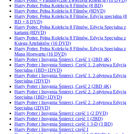
Harry Potter + Fantastyczne Zwierzęta Kolekcja (10 DVD)
Harry Potter. Pełna Kolekcja 8 Filmów (8 BD)
Harry Potter. Pełna Kolekcja 8 Filmów (8DVD)
Harry Potter. Pełna Kolekcja 8 Filmów. Edycja specjalna (8
BD + 8 DVD)
Harry Potter. Pełna Kolekcja 8 Filmów. Edycja Specjalna z
kartami (8DVD)
Harry Potter. Pełna Kolekcja 8 Filmów. Edycja Specjalna z
Księgą Artefaktów (16 DVD)
Harry Potter. Pełna Kolekcja 8 Filmów. Edycja Specjalna z
Mapą Hogwartu (16 DVD)
Harry Potter i Insygnia Śmierci, Część 1 (2BD 4K)
Harry Potter i Insygnia Śmierci, Część 1. 2-płytowa Edycja
Specjalna (1BD+1DVD)
Harry Potter i Insygnia Śmierci, Część 1. 2-płytowa Edycja
Specjalna (2DVD)
Harry Potter i Insygnia Śmierci, Część 2 (2BD 4K)
Harry Potter i Insygnia Śmierci, Część 2. 2-płytowa Edycja
Specjalna (1BD+1DVD)
Harry Potter i Insygnia Śmierci, Część 2. 2-płytowa Edycja
Specjalna (2DVD)
Harry Potter i Insygnia Śmierci: część 1 (2 DVD)
Harry Potter i Insygnia Śmierci: część 1 (2BD)
Harry Potter i Insygnia Śmierci: część 1 3-D (3 BD)
Harry Potter i Insygnia Śmierci: część I