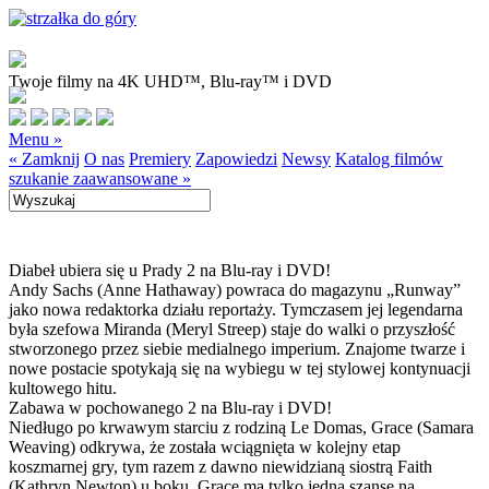
Twoje filmy na 4K UHD™, Blu-ray™ i DVD
Menu »
« Zamknij
O nas
Premiery
Zapowiedzi
Newsy
Katalog filmów
szukanie zaawansowane »
Diabeł ubiera się u Prady 2 na Blu-ray i DVD!
Andy Sachs (Anne Hathaway) powraca do magazynu „Runway”
jako nowa redaktorka działu reportaży. Tymczasem jej legendarna
była szefowa Miranda (Meryl Streep) staje do walki o przyszłość
stworzonego przez siebie medialnego imperium. Znajome twarze i
nowe postacie spotykają się na wybiegu w tej stylowej kontynuacji
kultowego hitu.
Zabawa w pochowanego 2 na Blu-ray i DVD!
Niedługo po krwawym starciu z rodziną Le Domas, Grace (Samara
Weaving) odkrywa, że została wciągnięta w kolejny etap
koszmarnej gry, tym razem z dawno niewidzianą siostrą Faith
(Kathryn Newton) u boku. Grace ma tylko jedną szansę na