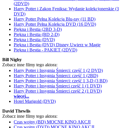
(2DVD)
Harry Potter i Zakon Feniksa: Wydanie kolekcjonerskie (3
DVD)
Harry Potter Pełna Kolekcja Blu-ray (11 BD)
Harry Potter Pełna Kolekcja DVD (16 DVD)
Piękna i Bestia (2BD 3-D)
Piękna i Bestia (BD 2-D)
Piękna i Bestia (DVD)
Piękna i Bestia (DVD) Disney Uwierz w Magię
Piękna i Bestia - PAKIET (2DVD)
Bill Nighy
Zobacz inne filmy tego aktora:
Harry Potter i Insygnia Śmierci: część 1 (2 DVD)
Harry Potter i Insygnia Śmierci: część 1 (2BD)
Harry Potter i Insygnia Śmierci: część 1 3-D (3 BD)
Harry Potter i Insygnia Śmierci część 1 (1 DVD)
Harry Potter i Insygnia Śmierci część 2 (1 DVD)
więcej...
Hotel Marigold (DVD)
David Thewlis
Zobacz inne filmy tego aktora:
Czas wojny (BD) MOCNE KINO AKCJI
Czas wojny (DVD) MOCNE KINO AKCJI