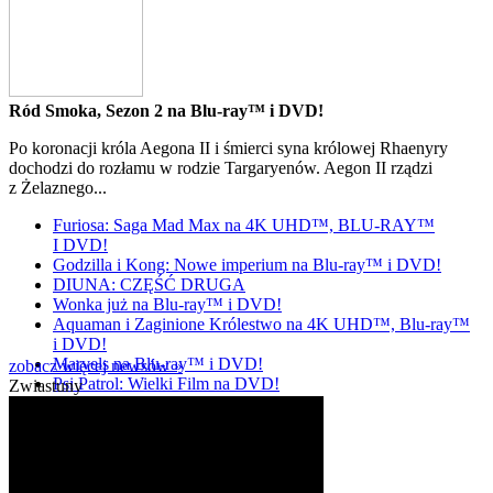
Ród Smoka, Sezon 2 na Blu-ray™ i DVD!
Po koronacji króla Aegona II i śmierci syna królowej Rhaenyry
dochodzi do rozłamu w rodzie Targaryenów. Aegon II rządzi
z Żelaznego...
Furiosa: Saga Mad Max na 4K UHD™, BLU-RAY™
I DVD!
Godzilla i Kong: Nowe imperium na Blu-ray™ i DVD!
DIUNA: CZĘŚĆ DRUGA
Wonka już na Blu-ray™ i DVD!
Aquaman i Zaginione Królestwo na 4K UHD™, Blu-ray™
i DVD!
Marvels na Blu-ray™ i DVD!
zobacz więcej newsów »
Psi Patrol: Wielki Film na DVD!
Zwiastuny