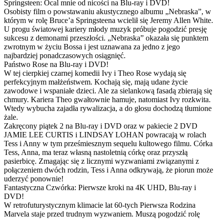
Springsteen: Ocal mnie od nicości na Blu-ray i DVD!
Osobisty film o powstawaniu akustycznego albumu „Nebraska”, w
którym w rolę Bruce’a Springsteena wcielił się Jeremy Allen White.
U progu światowej kariery młody muzyk próbuje pogodzić presję
sukcesu z demonami przeszłości. „Nebraska” okazała się punktem
zwrotnym w życiu Bossa i jest uznawana za jedno z jego
najbardziej ponadczasowych osiągnięć.
Państwo Rose na Blu-ray i DVD!
W tej cierpkiej czarnej komedii Ivy i Theo Rose wydają się
perfekcyjnym małżeństwem. Kochają się, mają udane życie
zawodowe i wspaniałe dzieci. Ale za sielankową fasadą zbierają się
chmury. Kariera Theo gwałtownie hamuje, natomiast Ivy rozkwita.
Wtedy wybucha zajadła rywalizacja, a do głosu dochodzą tłumione
żale.
Zakręcony piątek 2 na Blu-ray i DVD oraz w pakiecie 2 DVD
JAMIE LEE CURTIS i LINDSAY LOHAN powracają w rolach
Tess i Anny w tym prześmiesznym sequelu kultowego filmu. Córka
Tess, Anna, ma teraz własną nastoletnią córkę oraz przyszłą
pasierbicę. Zmagając się z licznymi wyzwaniami związanymi z
połączeniem dwóch rodzin, Tess i Anna odkrywają, że piorun może
uderzyć ponownie!
Fantastyczna Czwórka: Pierwsze kroki na 4K UHD, Blu-ray i
DVD!
W retrofuturystycznym klimacie lat 60-tych Pierwsza Rodzina
Marvela staje przed trudnym wyzwaniem. Muszą pogodzić rolę