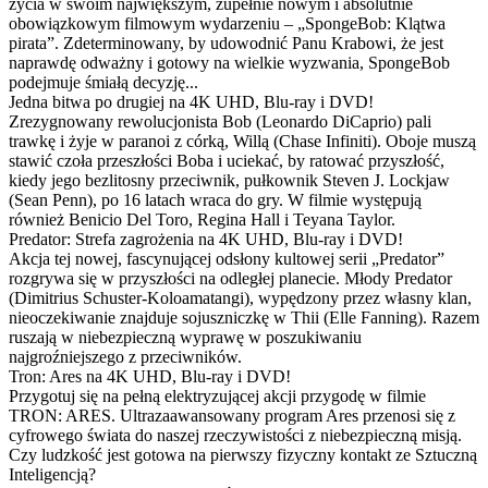
życia w swoim największym, zupełnie nowym i absolutnie
obowiązkowym filmowym wydarzeniu – „SpongeBob: Klątwa
pirata”. Zdeterminowany, by udowodnić Panu Krabowi, że jest
naprawdę odważny i gotowy na wielkie wyzwania, SpongeBob
podejmuje śmiałą decyzję...
Jedna bitwa po drugiej na 4K UHD, Blu-ray i DVD!
Zrezygnowany rewolucjonista Bob (Leonardo DiCaprio) pali
trawkę i żyje w paranoi z córką, Willą (Chase Infiniti). Oboje muszą
stawić czoła przeszłości Boba i uciekać, by ratować przyszłość,
kiedy jego bezlitosny przeciwnik, pułkownik Steven J. Lockjaw
(Sean Penn), po 16 latach wraca do gry. W filmie występują
również Benicio Del Toro, Regina Hall i Teyana Taylor.
Predator: Strefa zagrożenia na 4K UHD, Blu-ray i DVD!
Akcja tej nowej, fascynującej odsłony kultowej serii „Predator”
rozgrywa się w przyszłości na odległej planecie. Młody Predator
(Dimitrius Schuster-Koloamatangi), wypędzony przez własny klan,
nieoczekiwanie znajduje sojuszniczkę w Thii (Elle Fanning). Razem
ruszają w niebezpieczną wyprawę w poszukiwaniu
najgroźniejszego z przeciwników.
Tron: Ares na 4K UHD, Blu-ray i DVD!
Przygotuj się na pełną elektryzującej akcji przygodę w filmie
TRON: ARES. Ultrazaawansowany program Ares przenosi się z
cyfrowego świata do naszej rzeczywistości z niebezpieczną misją.
Czy ludzkość jest gotowa na pierwszy fizyczny kontakt ze Sztuczną
Inteligencją?