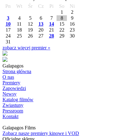
Pn
Wt
Śr
Cz
Pi
So
Ni
1
2
3
4
5
6
7
8
9
10
11
12
13
14
15
16
17
18
19
20
21
22
23
24
25
26
27
28
29
30
31
zobacz więcej premier »
Galapagos
Strona główna
O nas
Premiery
Zapowiedzi
Newsy
Katalog filmów
Zwiastuny
Pressroom
Kontakt
Galapagos Films
Zobacz nasze premiery kinowe i VOD
Oficjalne sklepy