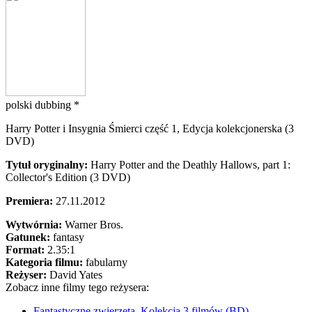
polski dubbing *
Harry Potter i Insygnia Śmierci część 1, Edycja kolekcjonerska (3
DVD)
Tytuł oryginalny:
Harry Potter and the Deathly Hallows, part 1:
Collector's Edition (3 DVD)
Premiera:
27.11.2012
Wytwórnia:
Warner Bros.
Gatunek:
fantasy
Format:
2.35:1
Kategoria filmu:
fabularny
Reżyser:
David Yates
Zobacz inne filmy tego reżysera:
Fantastyczne zwierzęta. Kolekcja 3 filmów (BD)