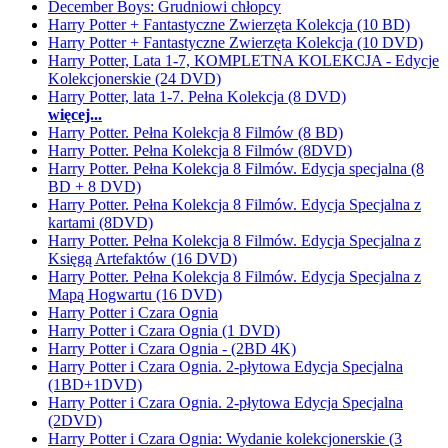
December Boys: Grudniowi chłopcy
Harry Potter + Fantastyczne Zwierzęta Kolekcja (10 BD)
Harry Potter + Fantastyczne Zwierzęta Kolekcja (10 DVD)
Harry Potter, Lata 1-7, KOMPLETNA KOLEKCJA - Edycje
Kolekcjonerskie (24 DVD)
Harry Potter, lata 1-7. Pełna Kolekcja (8 DVD)
więcej...
Harry Potter. Pełna Kolekcja 8 Filmów (8 BD)
Harry Potter. Pełna Kolekcja 8 Filmów (8DVD)
Harry Potter. Pełna Kolekcja 8 Filmów. Edycja specjalna (8
BD + 8 DVD)
Harry Potter. Pełna Kolekcja 8 Filmów. Edycja Specjalna z
kartami (8DVD)
Harry Potter. Pełna Kolekcja 8 Filmów. Edycja Specjalna z
Księgą Artefaktów (16 DVD)
Harry Potter. Pełna Kolekcja 8 Filmów. Edycja Specjalna z
Mapą Hogwartu (16 DVD)
Harry Potter i Czara Ognia
Harry Potter i Czara Ognia (1 DVD)
Harry Potter i Czara Ognia - (2BD 4K)
Harry Potter i Czara Ognia. 2-płytowa Edycja Specjalna
(1BD+1DVD)
Harry Potter i Czara Ognia. 2-płytowa Edycja Specjalna
(2DVD)
Harry Potter i Czara Ognia: Wydanie kolekcjonerskie (3