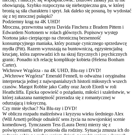
obowiązują. Szybko rozpoczyna się niebezpieczna gra, w której
bronią są siła charakteru i spryt. Jak daleko się posuną, by wydostać
się z tej mrocznej pułapki?
Podziemny krąg na 4K UHD!
Mroczna, przewrotna satyra Davida Finchera z Bradem Pittem i
Edwardem Nortonem w rolach głównych. Popisowy występ
Nortona jako cierpiącego na chroniczną bezsenność
konsumpcyjnego maniaka, który poznaje cynicznego sprzedawcę
mydła (Pitt). Razem wyruszają na buntowniczą, egzystencjalną
krucjatę, która zaprowadzi ich na skraj fizycznych i psychicznych
granic. Ponadto ich relację komplikuje kobieta (Helena Bonham
Carter).
Wichrowe Wzgórza - na 4K UHD, Blu-ray i DVD!
„Wichrowe Wzgórza” Emerald Fennell, to odważna i oryginalna
interpretacja jednej z najwspanialszych historii miłosnych wszech
czasów. Margot Robbie jako Cathy oraz Jacob Elordi w roli
Heathcliffa. Epicka opowieść o pożądaniu, miłości i szaleństwie, w
której zakazana namiętność przeradza się z romantycznej w
odurzającą i toksyczną.
Czy mnie słychac? Na Blu-ray i DVD!
W obliczu rozpadu małżeństwa i kryzysu wieku średniego Alex
(Will Arnett) próbuje odnaleźć sens życia na nowojorskiej scenie
komediowej. Tymczasem Tess (Laura Dern) mierzy się z
poświęceniami, które poniosła dla rodziny. Sytuacja zmusza ich do