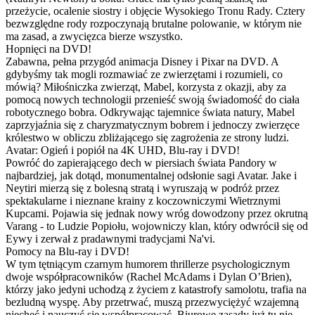
przeżycie, ocalenie siostry i objęcie Wysokiego Tronu Rady. Cztery
bezwzględne rody rozpoczynają brutalne polowanie, w którym nie
ma zasad, a zwycięzca bierze wszystko.
Hopnięci na DVD!
Zabawna, pełna przygód animacja Disney i Pixar na DVD. A
gdybyśmy tak mogli rozmawiać ze zwierzętami i rozumieli, co
mówią? Miłośniczka zwierząt, Mabel, korzysta z okazji, aby za
pomocą nowych technologii przenieść swoją świadomość do ciała
robotycznego bobra. Odkrywając tajemnice świata natury, Mabel
zaprzyjaźnia się z charyzmatycznym bobrem i jednoczy zwierzęce
królestwo w obliczu zbliżającego się zagrożenia ze strony ludzi.
Avatar: Ogień i popiół na 4K UHD, Blu-ray i DVD!
Powróć do zapierającego dech w piersiach świata Pandory w
najbardziej, jak dotąd, monumentalnej odsłonie sagi Avatar. Jake i
Neytiri mierzą się z bolesną stratą i wyruszają w podróż przez
spektakularne i nieznane krainy z koczowniczymi Wietrznymi
Kupcami. Pojawia się jednak nowy wróg dowodzony przez okrutną
Varang - to Ludzie Popiołu, wojowniczy klan, który odwrócił się od
Eywy i zerwał z pradawnymi tradycjami Na'vi.
Pomocy na Blu-ray i DVD!
W tym tętniącym czarnym humorem thrillerze psychologicznym
dwoje współpracowników (Rachel McAdams i Dylan O’Brien),
którzy jako jedyni uchodzą z życiem z katastrofy samolotu, trafia na
bezludną wyspę. Aby przetrwać, muszą przezwyciężyć wzajemną
niechęć i nauczyć się współpracować. Biurowe zasady już tu nie