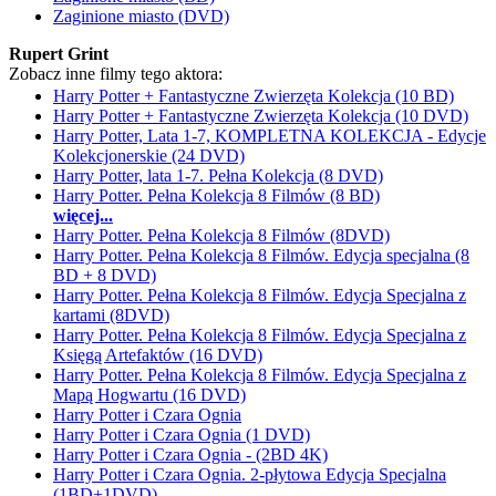
Zaginione miasto (DVD)
Rupert Grint
Zobacz inne filmy tego aktora:
Harry Potter + Fantastyczne Zwierzęta Kolekcja (10 BD)
Harry Potter + Fantastyczne Zwierzęta Kolekcja (10 DVD)
Harry Potter, Lata 1-7, KOMPLETNA KOLEKCJA - Edycje
Kolekcjonerskie (24 DVD)
Harry Potter, lata 1-7. Pełna Kolekcja (8 DVD)
Harry Potter. Pełna Kolekcja 8 Filmów (8 BD)
więcej...
Harry Potter. Pełna Kolekcja 8 Filmów (8DVD)
Harry Potter. Pełna Kolekcja 8 Filmów. Edycja specjalna (8
BD + 8 DVD)
Harry Potter. Pełna Kolekcja 8 Filmów. Edycja Specjalna z
kartami (8DVD)
Harry Potter. Pełna Kolekcja 8 Filmów. Edycja Specjalna z
Księgą Artefaktów (16 DVD)
Harry Potter. Pełna Kolekcja 8 Filmów. Edycja Specjalna z
Mapą Hogwartu (16 DVD)
Harry Potter i Czara Ognia
Harry Potter i Czara Ognia (1 DVD)
Harry Potter i Czara Ognia - (2BD 4K)
Harry Potter i Czara Ognia. 2-płytowa Edycja Specjalna
(1BD+1DVD)