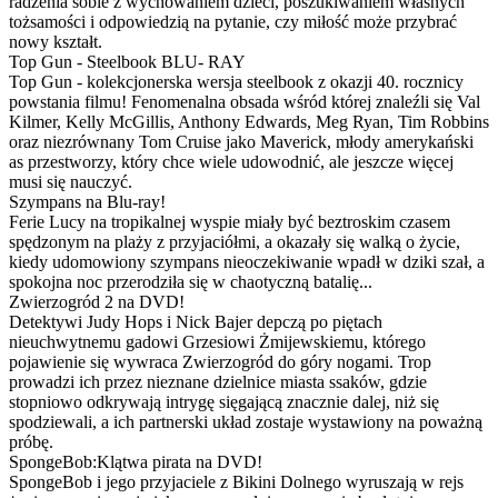
radzenia sobie z wychowaniem dzieci, poszukiwaniem własnych
tożsamości i odpowiedzią na pytanie, czy miłość może przybrać
nowy kształt.
Top Gun - Steelbook BLU- RAY
Top Gun - kolekcjonerska wersja steelbook z okazji 40. rocznicy
powstania filmu! Fenomenalna obsada wśród której znaleźli się Val
Kilmer, Kelly McGillis, Anthony Edwards, Meg Ryan, Tim Robbins
oraz niezrównany Tom Cruise jako Maverick, młody amerykański
as przestworzy, który chce wiele udowodnić, ale jeszcze więcej
musi się nauczyć.
Szympans na Blu-ray!
Ferie Lucy na tropikalnej wyspie miały być beztroskim czasem
spędzonym na plaży z przyjaciółmi, a okazały się walką o życie,
kiedy udomowiony szympans nieoczekiwanie wpadł w dziki szał, a
spokojna noc przerodziła się w chaotyczną batalię...
Zwierzogród 2 na DVD!
Detektywi Judy Hops i Nick Bajer depczą po piętach
nieuchwytnemu gadowi Grzesiowi Żmijewskiemu, którego
pojawienie się wywraca Zwierzogród do góry nogami. Trop
prowadzi ich przez nieznane dzielnice miasta ssaków, gdzie
stopniowo odkrywają intrygę sięgającą znacznie dalej, niż się
spodziewali, a ich partnerski układ zostaje wystawiony na poważną
próbę.
SpongeBob:Klątwa pirata na DVD!
SpongeBob i jego przyjaciele z Bikini Dolnego wyruszają w rejs