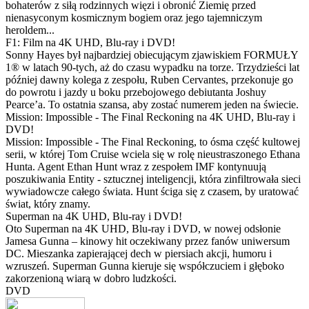
bohaterów z siłą rodzinnych więzi i obronić Ziemię przed
nienasyconym kosmicznym bogiem oraz jego tajemniczym
heroldem...
F1: Film na 4K UHD, Blu-ray i DVD!
Sonny Hayes był najbardziej obiecującym zjawiskiem FORMUŁY
1® w latach 90-tych, aż do czasu wypadku na torze. Trzydzieści lat
później dawny kolega z zespołu, Ruben Cervantes, przekonuje go
do powrotu i jazdy u boku przebojowego debiutanta Joshuy
Pearce’a. To ostatnia szansa, aby zostać numerem jeden na świecie.
Mission: Impossible - The Final Reckoning na 4K UHD, Blu-ray i
DVD!
Mission: Impossible - The Final Reckoning, to ósma część kultowej
serii, w której Tom Cruise wciela się w rolę nieustraszonego Ethana
Hunta. Agent Ethan Hunt wraz z zespołem IMF kontynuują
poszukiwania Entity - sztucznej inteligencji, która zinfiltrowała sieci
wywiadowcze całego świata. Hunt ściga się z czasem, by uratować
świat, który znamy.
Superman na 4K UHD, Blu-ray i DVD!
Oto Superman na 4K UHD, Blu-ray i DVD, w nowej odsłonie
Jamesa Gunna – kinowy hit oczekiwany przez fanów uniwersum
DC. Mieszanka zapierającej dech w piersiach akcji, humoru i
wzruszeń. Superman Gunna kieruje się współczuciem i głęboko
zakorzenioną wiarą w dobro ludzkości.
DVD