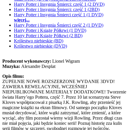
Harry Potter i Insygnia Śmierci: część 1 (2 DVD)
Harry Potter i Insygnia Śmierci: część 1 (2BD)
Harry Potter i Insygnia Śmierci część 1 (1 DVD)
więcej...
Harry Potter i Insygnia Śmierci część 2 (1 DVD)
Harry Potter i Książę Półkrwi (1 DVD)
Harry Potter i Książę Półkrwi (2 BD)
Królestwo niebieskie (BD)
Królestwo niebieskie (DVD)
Producent wykonawczy:
Lionel Wigram
Muzyka:
Alexandre Desplat
Opis filmu:
ZUPEŁNIE NOWE ROZSZERZONE WYDANIE 3DVD!
ZAWIERA REWELACYJNE, WCZEŚNIEJ
NIEPUBLIKOWANE MATERIAŁY DODATKOWE! Tworzenie
świata Harry’ego Pottera, część 7. Przez 10 lat scenarzysta Steve
Kloves współpracował z pisarką J.K. Rowling, aby przenieść jej
magiczne książki na ekran filmowy. Od samego początku Kloves
musiał decydować, które wątki zatrzymać, które zmienić, a które
wyciąć, aby film pozostał wierny wizji Rowling. Przez długi czas
nie miał pojęcia, jaki będzie koniec serii! Poznaj historię zza kulis
serii filmów w szczerej, swobodnej rozmowie jej twórców.