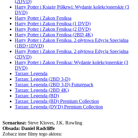
(2DVD)
Harry Potter i Książę Półkrwi: Wydanie kolekcjonerskie (3
DVD)
Harry Potter i Zakon Feniksa
Harry Potter i Zakon Feniksa (1 DVD)
Harry Potter i Zakon Feniksa (2 DVD)
Harry Potter i Zakon Feniksa (2BD 4K)
Harry Potter i Zakon Feniksa. 2-płytowa Edycja Specjalna
(1BD+1DVD)
Harry Potter i Zakon Feniksa. 2-płytowa Edycja Specjalna
(2DVD)
Harry Potter i Zakon Feniksa: Wydanie kolekcjonerskie (3
DVD)
Tarzan: Legenda
Tarzan: Legenda (2BD 3-D)
Tarzan: Legenda (2BD 3-D) Futurepack
Tarzan: Legenda (2BD 4K)
Tarzan: Legenda (BD)
Tarzan: Legenda (BD) Premium Collection
Tarzan: Legenda (DVD) Premium Collection
Scenariusz:
Steve Kloves
, J.K. Rowling
Obsada:
Daniel Radcliffe
Zobacz inne filmy tego aktora: