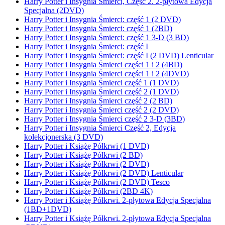
Harry Potter i Insygnia Śmierci, Część 2. 2-płytowa Edycja
Specjalna (2DVD)
Harry Potter i Insygnia Śmierci: część 1 (2 DVD)
Harry Potter i Insygnia Śmierci: część 1 (2BD)
Harry Potter i Insygnia Śmierci: część 1 3-D (3 BD)
Harry Potter i Insygnia Śmierci: część I
Harry Potter i Insygnia Śmierci: część I (2 DVD) Lenticular
Harry Potter i Insygnia Śmierci części 1 i 2 (4BD)
Harry Potter i Insygnia Śmierci części 1 i 2 (4DVD)
Harry Potter i Insygnia Śmierci część 1 (1 DVD)
Harry Potter i Insygnia Śmierci część 2 (1 DVD)
Harry Potter i Insygnia Śmierci część 2 (2 BD)
Harry Potter i Insygnia Śmierci część 2 (2 DVD)
Harry Potter i Insygnia Śmierci część 2 3-D (3BD)
Harry Potter i Insygnia Śmierci Część 2, Edycja
kolekcjonerska (3 DVD)
Harry Potter i Książę Półkrwi (1 DVD)
Harry Potter i Książę Półkrwi (2 BD)
Harry Potter i Książę Półkrwi (2 DVD)
Harry Potter i Książę Półkrwi (2 DVD) Lenticular
Harry Potter i Książę Półkrwi (2 DVD) Tesco
Harry Potter i Książę Półkrwi (2BD 4K)
Harry Potter i Książę Półkrwi. 2-płytowa Edycja Specjalna
(1BD+1DVD)
Harry Potter i Książę Półkrwi. 2-płytowa Edycja Specjalna