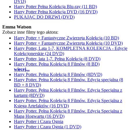
DVD)
Harry Potter Pełna Kolekcja Blu-ray (11 BD)
Harry Potter Pełna Kolekcja DVD (16 DVD)
PUKAJĄC DO DRZWI (DVD)
Emma Watson
Zobacz inne filmy tego aktora:
Harry Potter + Fantastyczne Zwierzęta Kolekcja (10 BD)
Harry Potter + Fantastyczne Zwierzęta Kolekcja (10 DVD)
Harry Potter, Lata 1-7, KOMPLETNA KOLEKCJA - Edycje
Kolekcjonerskie (24 DVD)
Harry Potter, lata 1-7. Pełna Kolekcja (8 DVD)
Harry Potter. Pełna Kolekcja 8 Filmów (8 BD)
więcej...
Harry Potter. Pełna Kolekcja 8 Filmów (8DVD)
Harry Potter. Pełna Kolekcja 8 Filmów. Edycja specjalna (8
BD + 8 DVD)
Harry Potter. Pełna Kolekcja 8 Filmów. Edycja Specjalna z
kartami (8DVD)
Harry Potter. Pełna Kolekcja 8 Filmów. Edycja Specjalna z
Księgą Artefaktów (16 DVD)
Harry Potter. Pełna Kolekcja 8 Filmów. Edycja Specjalna z
Mapą Hogwartu (16 DVD)
Harry Potter i Czara Ognia
Harry Potter i Czara Ognia (1 DVD)