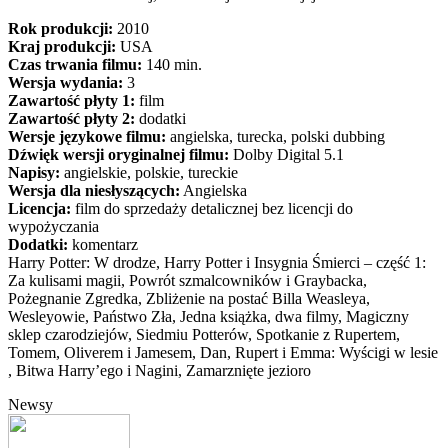
Rok produkcji:
2010
Kraj produkcji:
USA
Czas trwania filmu:
140 min.
Wersja wydania:
3
Zawartość płyty 1:
film
Zawartość płyty 2:
dodatki
Wersje językowe filmu:
angielska, turecka, polski dubbing
Dźwięk wersji oryginalnej filmu:
Dolby Digital 5.1
Napisy:
angielskie, polskie, tureckie
Wersja dla niesłyszących:
Angielska
Licencja:
film do sprzedaży detalicznej bez licencji do
wypożyczania
Dodatki:
komentarz
Harry Potter: W drodze, Harry Potter i Insygnia Śmierci – część 1:
Za kulisami magii, Powrót szmalcowników i Graybacka,
Pożegnanie Zgredka, Zbliżenie na postać Billa Weasleya,
Wesleyowie, Państwo Zła, Jedna książka, dwa filmy, Magiczny
sklep czarodziejów, Siedmiu Potterów, Spotkanie z Rupertem,
Tomem, Oliverem i Jamesem, Dan, Rupert i Emma: Wyścigi w lesie
, Bitwa Harry’ego i Nagini, Zamarznięte jezioro
Newsy