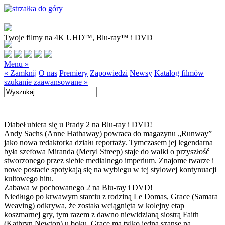
Twoje filmy na 4K UHD™, Blu-ray™ i DVD
Menu »
« Zamknij
O nas
Premiery
Zapowiedzi
Newsy
Katalog filmów
szukanie zaawansowane »
Diabeł ubiera się u Prady 2 na Blu-ray i DVD!
Andy Sachs (Anne Hathaway) powraca do magazynu „Runway”
jako nowa redaktorka działu reportaży. Tymczasem jej legendarna
była szefowa Miranda (Meryl Streep) staje do walki o przyszłość
stworzonego przez siebie medialnego imperium. Znajome twarze i
nowe postacie spotykają się na wybiegu w tej stylowej kontynuacji
kultowego hitu.
Zabawa w pochowanego 2 na Blu-ray i DVD!
Niedługo po krwawym starciu z rodziną Le Domas, Grace (Samara
Weaving) odkrywa, że została wciągnięta w kolejny etap
koszmarnej gry, tym razem z dawno niewidzianą siostrą Faith
(Kathryn Newton) u boku. Grace ma tylko jedną szansę na