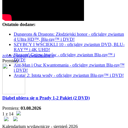
Ostatnio dodane:
Dungeons & Dragons: Złodziejski honor - oficjalny zwiastun
4 Ultra HD™, Blu-ray™ i DVD!
SZYBCY I WŚCIEKLI 10 - oficjalny zwiastun DVD, BLU-
RAY™ i 4K UHD!
Shazam! Gniew bogów - oficjalny zwiastun Blu-ray™ i
zobacz więcej zwiastunów »
DVD!
Premiery
Ant-Man i Osa: Kwantomania - oficjalny zwiastun Blu-ray™
i DVD!
Avatar 2: Istota wody - oficjalny zwiastun Blu-ray™ i DVD!
Diabeł ubiera się u Prady 1-2 Pakiet (2 DVD)
Premiera:
03.08.2026
1 z 14
Kalendarium wydawnicze -
sierpień
2026