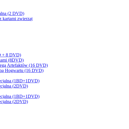
cjalna (2 DVD)
z kartami zwierząt
BD + 8 DVD)
artami (8DVD)
sięgą Artefaktów (16 DVD)
Mapą Hogwartu (16 DVD)
 Specjalna (1BD+1DVD)
pecjalna (2DVD)
 Specjalna (1BD+1DVD)
pecjalna (2DVD)