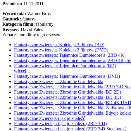
Premiera:
11.11.2011
Wytwórnia:
Warner Bros.
Gatunek:
fantasy
Kategoria filmu:
fabularny
Reżyser:
David Yates
Zobacz inne filmy tego reżysera:
Fantastyczne zwierzęta. Kolekcja 3 filmów (BD)
Fantastyczne zwierzęta. Kolekcja 3 filmów (DVD)
Fantastyczne zwierzęta: Tajemnice Dumbledore'a (2BD 4K)
Fantastyczne zwierzęta: Tajemnice Dumbledore'a (2BD 4K) St
Fantastyczne zwierzęta: Tajemnice Dumbledore'a (BD)
więcej...
Fantastyczne zwierzęta: Tajemnice Dumbledore'a (DVD)
Fantastyczne Zwierzęta: Zbrodnie Grindelwalda
Fantastyczne Zwierzęta: Zbrodnie Grindelwalda (2BD 3-D Ste
Fantastyczne Zwierzęta: Zbrodnie Grindelwalda (BD 2D)
Fantastyczne Zwierzęta: Zbrodnie Grindelwalda (BD 3D)
Fantastyczne Zwierzęta: Zbrodnie Grindelwalda (BD 4K UHD
Fantastyczne Zwierzęta: Zbrodnie Grindelwalda. 2-płytowa ed
Fantastyczne Zwierzęta: Zbrodnie Grindelwalda. Edycja kolek
Fantastyczne zwierzęta i jak je znaleźć
Fantastyczne zwierzęta i jak je znaleźć (2BD 3-D)
Fantastyczne zwierzęta i jak je znaleźć (2BD 3-D Steelbook)