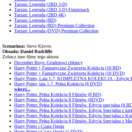
Tarzan: Legenda (2BD 3-D)
Tarzan: Legenda (2BD 3-D) Futurepack
Tarzan: Legenda (2BD 4K)
Tarzan: Legenda (BD)
Tarzan: Legenda (BD) Premium Collection
Tarzan: Legenda (DVD) Premium Collection
Scenariusz:
Steve Kloves
Obsada:
Daniel Radcliffe
Zobacz inne filmy tego aktora:
December Boys: Grudniowi chłopcy
Harry Potter + Fantastyczne Zwierzęta Kolekcja (10 BD)
Harry Potter + Fantastyczne Zwierzęta Kolekcja (10 DVD)
Harry Potter, Lata 1-7, KOMPLETNA KOLEKCJA - Edycje K
Harry Potter, lata 1-7. Pełna Kolekcja (8 DVD)
więcej...
Harry Potter. Pełna Kolekcja 8 Filmów (8 BD)
Harry Potter. Pełna Kolekcja 8 Filmów (8DVD)
Harry Potter. Pełna Kolekcja 8 Filmów. Edycja specjalna (8 
Harry Potter. Pełna Kolekcja 8 Filmów. Edycja Specjalna z k
Harry Potter. Pełna Kolekcja 8 Filmów. Edycja Specjalna z K
Harry Potter. Pełna Kolekcja 8 Filmów. Edycja Specjalna z 
Harry Potter i Czara Ognia
Harry Potter i Czara Ognia (1 DVD)