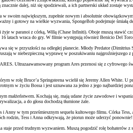
 znacznie dalej, niż się spodziewali, a ich partnerski układ zostaje w
życia w swoim największym, zupełnie nowym i absolutnie obowiązkowy
ażny i gotowy na wielkie wyzwania, SpongeBob podejmuje śmiałą dec
yje w paranoi z córką, Willą (Chase Infiniti). Oboje muszą stawić czoł
16 latach wraca do gry. W filmie występują również Benicio Del Toro,
grywa się w przyszłości na odległej planecie. Młody Predator (Dimitri
 ruszają w niebezpieczną wyprawę w poszukiwaniu najgroźniejszego z
: ARES. Ultrazaawansowany program Ares przenosi się z cyfrowego świ
rym w rolę Bruce’a Springsteena wcielił się Jeremy Allen White. U p
rotnym w życiu Bossa i jest uznawana za jedno z jego najbardziej po
jnym małżeństwem. Kochają się, mają udane życie zawodowe i wspaniałe
ywalizacja, a do głosu dochodzą tłumione żale.
 w tym prześmiesznym sequelu kultowego filmu. Córka Tess, Anna, 
h rodzin, Tess i Anna odkrywają, że piorun może uderzyć ponownie!
la staje przed trudnym wyzwaniem. Muszą pogodzić rolę bohaterów z s