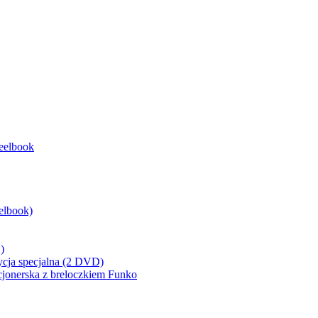
eelbook
elbook)
)
ycja specjalna (2 DVD)
cjonerska z breloczkiem Funko