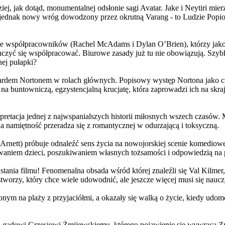
j, jak dotąd, monumentalnej odsłonie sagi Avatar. Jake i Neytiri mierzą
jednak nowy wróg dowodzony przez okrutną Varang - to Ludzie Popiołu
 współpracowników (Rachel McAdams i Dylan O’Brien), którzy jako jed
yć się współpracować. Biurowe zasady już tu nie obowiązują. Szybko 
nej pułapki?
wardem Nortonem w rolach głównych. Popisowy występ Nortona jako c
a buntowniczą, egzystencjalną krucjatę, która zaprowadzi ich na skraj
etacja jednej z najwspanialszych historii miłosnych wszech czasów. M
na namiętność przeradza się z romantycznej w odurzającą i toksyczną.
Arnett) próbuje odnaleźć sens życia na nowojorskiej scenie komediow
owaniem dzieci, poszukiwaniem własnych tożsamości i odpowiedzią na p
wstania filmu! Fenomenalna obsada wśród której znaleźli się Val Kilm
orzy, który chce wiele udowodnić, ale jeszcze więcej musi się naucz
onym na plaży z przyjaciółmi, a okazały się walką o życie, kiedy ud
 gadowi Grzesiowi Żmijewskiemu, którego pojawienie się wywraca Zw