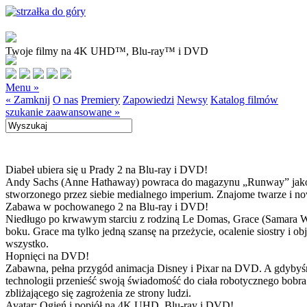
Twoje filmy na 4K UHD™, Blu-ray™ i DVD
Menu »
« Zamknij
O nas
Premiery
Zapowiedzi
Newsy
Katalog filmów
szukanie zaawansowane »
Diabeł ubiera się u Prady 2 na Blu-ray i DVD!
Andy Sachs (Anne Hathaway) powraca do magazynu „Runway” jako now
stworzonego przez siebie medialnego imperium. Znajome twarze i now
Zabawa w pochowanego 2 na Blu-ray i DVD!
Niedługo po krwawym starciu z rodziną Le Domas, Grace (Samara Wea
boku. Grace ma tylko jedną szansę na przeżycie, ocalenie siostry i
wszystko.
Hopnięci na DVD!
Zabawna, pełna przygód animacja Disney i Pixar na DVD. A gdybyśmy
technologii przenieść swoją świadomość do ciała robotycznego bobra
zbliżającego się zagrożenia ze strony ludzi.
Avatar: Ogień i popiół na 4K UHD, Blu-ray i DVD!