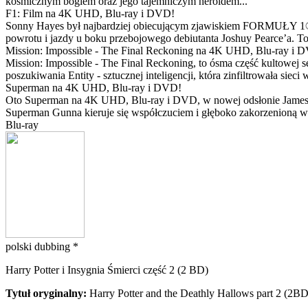
kosmicznym bogiem oraz jego tajemniczym heroldem...
F1: Film na 4K UHD, Blu-ray i DVD!
Sonny Hayes był najbardziej obiecującym zjawiskiem FORMUŁY 1® w 
powrotu i jazdy u boku przebojowego debiutanta Joshuy Pearce’a. To 
Mission: Impossible - The Final Reckoning na 4K UHD, Blu-ray i 
Mission: Impossible - The Final Reckoning, to ósma część kultowej 
poszukiwania Entity - sztucznej inteligencji, która zinfiltrowała sie
Superman na 4K UHD, Blu-ray i DVD!
Oto Superman na 4K UHD, Blu-ray i DVD, w nowej odsłonie Jamesa 
Superman Gunna kieruje się współczuciem i głęboko zakorzenioną wi
Blu-ray
polski dubbing *
Harry Potter i Insygnia Śmierci część 2 (2 BD)
Tytuł oryginalny:
Harry Potter and the Deathly Hallows part 2 (2BD