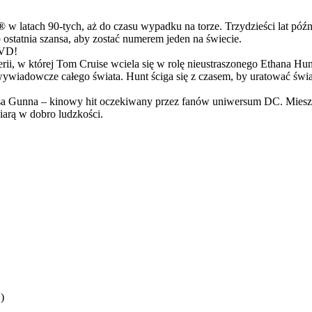
latach 90-tych, aż do czasu wypadku na torze. Trzydzieści lat późn
ostatnia szansa, aby zostać numerem jeden na świecie.
DVD!
serii, w której Tom Cruise wciela się w rolę nieustraszonego Ethana 
ci wywiadowcze całego świata. Hunt ściga się z czasem, by uratować świ
Gunna – kinowy hit oczekiwany przez fanów uniwersum DC. Mieszanka
arą w dobro ludzkości.
)