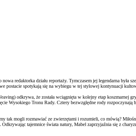
a redaktorka działu reportaży. Tymczasem jej legendarna była szefo
e postacie spotykają się na wybiegu w tej stylowej kontynuacji kulto
ving) odkrywa, że została wciągnięta w kolejny etap koszmarnej gry
 objęcie Wysokiego Tronu Rady. Cztery bezwzględne rody rozpoczynają 
 tak mogli rozmawiać ze zwierzętami i rozumieli, co mówią? Miłośni
. Odkrywając tajemnice świata natury, Mabel zaprzyjaźnia się z char