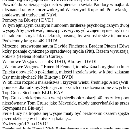
Powróć do zapierającego dech w piersiach świata Pandory w najbardzie
nieznane krainy z koczowniczymi Wietrznymi Kupcami. Pojawia się 
pradawnymi tradycjami Na'vi.
Pomocy na Blu-ray i DVD!
W tym tętniącym czarnym humorem thrillerze psychologicznym dwoje
wyspę. Aby przetrwać, muszą przezwyciężyć wzajemną niechęć i naucz
charakteru i spryt. Jak daleko się posuną, by wydostać się z tej mrocz
Podziemny krąg na 4K UHD!
Mroczna, przewrotna satyra Davida Finchera z Bradem Pittem i Ed
który poznaje cynicznego sprzedawcę mydła (Pitt). Razem wyruszają n
kobieta (Helena Bonham Carter).
Wichrowe Wzgórza - na 4K UHD, Blu-ray i DVD!
„Wichrowe Wzgórza” Emerald Fennell, to odważna i oryginalna interpr
Epicka opowieść o pożądaniu, miłości i szaleństwie, w której zakaza
Czy mnie słychac? Na Blu-ray i DVD!
W obliczu rozpadu małżeństwa i kryzysu wieku średniego Alex (Will 
poniosła dla rodziny. Sytuacja zmusza ich do radzenia sobie z wych
Top Gun - Steelbook BLU- RAY
Top Gun - kolekcjonerska wersja steelbook z okazji 40. rocznicy po
niezrównany Tom Cruise jako Maverick, młody amerykański as przestw
Szympans na Blu-ray!
Ferie Lucy na tropikalnej wyspie miały być beztroskim czasem spędz
przerodziła się w chaotyczną batalię...
Zwierzogród 2 na DVD!
Detektywi Judy Hops i Nick Bajer depczą po piętach nieuchwytnemu