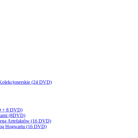
olekcjonerskie (24 DVD)
BD + 8 DVD)
artami (8DVD)
sięgą Artefaktów (16 DVD)
Mapą Hogwartu (16 DVD)