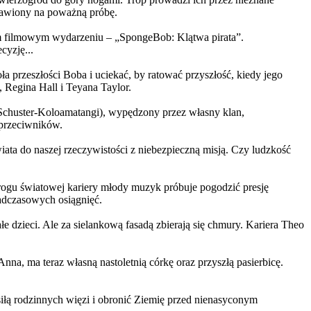
ystawiony na poważną próbę.
m filmowym wydarzeniu – „SpongeBob: Klątwa pirata”.
yzję...
a przeszłości Boba i uciekać, by ratować przyszłość, kiedy jego
 Regina Hall i Teyana Taylor.
us Schuster-Koloamatangi), wypędzony przez własny klan,
 przeciwników.
ata do naszej rzeczywistości z niebezpieczną misją. Czy ludzkość
rogu światowej kariery młody muzyk próbuje pogodzić presję
nadczasowych osiągnięć.
 dzieci. Ale za sielankową fasadą zbierają się chmury. Kariera Theo
ma teraz własną nastoletnią córkę oraz przyszłą pasierbicę.
iłą rodzinnych więzi i obronić Ziemię przed nienasyconym