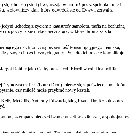
 się z bolesną stratą i wyruszają w podróż przez spektakularne i
, wojowniczy klan, który odwrócił się od Eywy i zerwał z
yni uchodzą z życiem z katastrofy samolotu, trafia na bezludną
rozpoczyna się niebezpieczna gra, w której bronią są siła
ierpiącego na chroniczną bezsenność konsumpcyjnego maniaka,
 fizycznych i psychicznych granic. Ponadto ich relację komplikuje
argot Robbie jako Cathy oraz Jacob Elordi w roli Heathcliffa.
ej. Tymczasem Tess (Laura Dern) mierzy się z poświęceniami, które
ytanie, czy miłość może przybrać nowy kształt.
er, Kelly McGillis, Anthony Edwards, Meg Ryan, Tim Robbins oraz
yć.
omowiony szympans nieoczekiwanie wpadł w dziki szał, a spokojna noc
ierzogród do góry nogami. Trop prowadzi ich przez nieznane