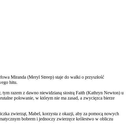
wa Miranda (Meryl Streep) staje do walki o przyszłość
wego hitu.
, tym razem z dawno niewidzianą siostrą Faith (Kathryn Newton) u
brutalne polowanie, w którym nie ma zasad, a zwycięzca bierze
czka zwierząt, Mabel, korzysta z okazji, aby za pomocą nowych
yzmatycznym bobrem i jednoczy zwierzęce królestwo w obliczu