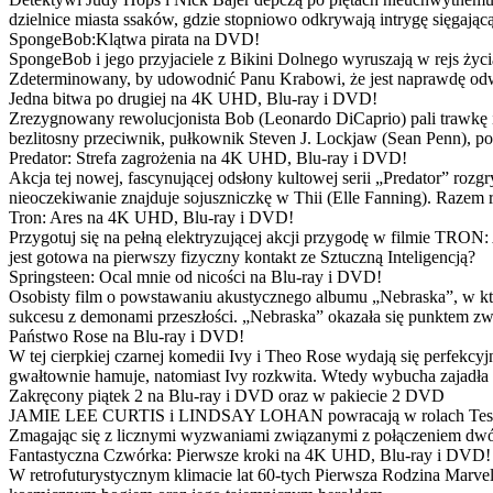
dzielnice miasta ssaków, gdzie stopniowo odkrywają intrygę sięgającą
SpongeBob:Klątwa pirata na DVD!
SpongeBob i jego przyjaciele z Bikini Dolnego wyruszają w rejs 
Zdeterminowany, by udowodnić Panu Krabowi, że jest naprawdę odw
Jedna bitwa po drugiej na 4K UHD, Blu-ray i DVD!
Zrezygnowany rewolucjonista Bob (Leonardo DiCaprio) pali trawkę i ż
bezlitosny przeciwnik, pułkownik Steven J. Lockjaw (Sean Penn), po 
Predator: Strefa zagrożenia na 4K UHD, Blu-ray i DVD!
Akcja tej nowej, fascynującej odsłony kultowej serii „Predator” roz
nieoczekiwanie znajduje sojuszniczkę w Thii (Elle Fanning). Razem
Tron: Ares na 4K UHD, Blu-ray i DVD!
Przygotuj się na pełną elektryzującej akcji przygodę w filmie TRON
jest gotowa na pierwszy fizyczny kontakt ze Sztuczną Inteligencją?
Springsteen: Ocal mnie od nicości na Blu-ray i DVD!
Osobisty film o powstawaniu akustycznego albumu „Nebraska”, w któ
sukcesu z demonami przeszłości. „Nebraska” okazała się punktem zw
Państwo Rose na Blu-ray i DVD!
W tej cierpkiej czarnej komedii Ivy i Theo Rose wydają się perfekcy
gwałtownie hamuje, natomiast Ivy rozkwita. Wtedy wybucha zajadła r
Zakręcony piątek 2 na Blu-ray i DVD oraz w pakiecie 2 DVD
JAMIE LEE CURTIS i LINDSAY LOHAN powracają w rolach Tess i Anny
Zmagając się z licznymi wyzwaniami związanymi z połączeniem dwóc
Fantastyczna Czwórka: Pierwsze kroki na 4K UHD, Blu-ray i DVD!
W retrofuturystycznym klimacie lat 60-tych Pierwsza Rodzina Marve