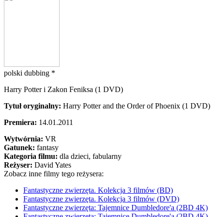
polski dubbing *
Harry Potter i Zakon Feniksa (1 DVD)
Tytuł oryginalny:
Harry Potter and the Order of Phoenix (1 DVD)
Premiera:
14.01.2011
Wytwórnia:
VR
Gatunek:
fantasy
Kategoria filmu:
dla dzieci, fabularny
Reżyser:
David Yates
Zobacz inne filmy tego reżysera:
Fantastyczne zwierzęta. Kolekcja 3 filmów (BD)
Fantastyczne zwierzęta. Kolekcja 3 filmów (DVD)
Fantastyczne zwierzęta: Tajemnice Dumbledore'a (2BD 4K)
Fantastyczne zwierzęta: Tajemnice Dumbledore'a (2BD 4K)