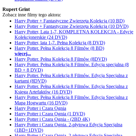
Rupert Grint
Zobacz inne filmy tego aktora:
Harry Potter + Fantastyczne Zwierzęta Kolekcja (10 BD)
Harry Potter + Fantastyczne Zwierzęta Kolekcja (10 DVD)
Harry Potter, Lata 1-7, KOMPLETNA KOLEKCJA - Edycje
Kolekcjonerskie (24 DVD)
Harry Potter, lata 1-7. Pełna Kolekcja (8 DVD)
Harry Potter. Pełna Kolekcja 8 Filmów (8 BD)
więcej...
Harry Potter. Pełna Kolekcja 8 Filmów (8DVD)
Harry Potter. Pełna Kolekcja 8 Filmów. Edycja specjalna (8
BD + 8 DVD)
Harry Potter. Pełna Kolekcja 8 Filmów. Edycja Specjalna z
kartami (8DVD)
Harry Potter. Pełna Kolekcja 8 Filmów. Edycja Specjalna z
Księgą Artefaktów (16 DVD)
Harry Potter. Pełna Kolekcja 8 Filmów. Edycja Specjalna z
Mapą Hogwartu (16 DVD)
Harry Potter i Czara Ognia
Harry Potter i Czara Ognia (1 DVD)
Harry Potter i Czara Ognia - (2BD 4K)
Harry Potter i Czara Ognia. 2-płytowa Edycja Specjalna
(1BD+1DVD)
Harry Potter i Czara Ognia. 2-płytowa Edycja Specjalna