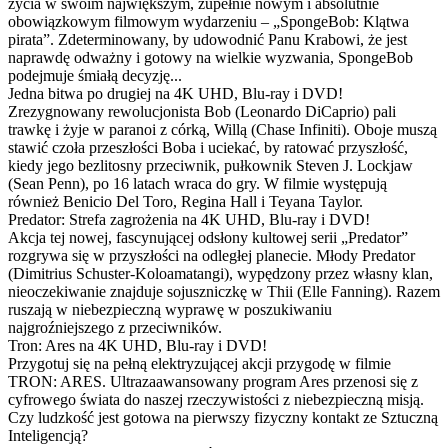
życia w swoim największym, zupełnie nowym i absolutnie
obowiązkowym filmowym wydarzeniu – „SpongeBob: Klątwa
pirata”. Zdeterminowany, by udowodnić Panu Krabowi, że jest
naprawdę odważny i gotowy na wielkie wyzwania, SpongeBob
podejmuje śmiałą decyzję...
Jedna bitwa po drugiej na 4K UHD, Blu-ray i DVD!
Zrezygnowany rewolucjonista Bob (Leonardo DiCaprio) pali
trawkę i żyje w paranoi z córką, Willą (Chase Infiniti). Oboje muszą
stawić czoła przeszłości Boba i uciekać, by ratować przyszłość,
kiedy jego bezlitosny przeciwnik, pułkownik Steven J. Lockjaw
(Sean Penn), po 16 latach wraca do gry. W filmie występują
również Benicio Del Toro, Regina Hall i Teyana Taylor.
Predator: Strefa zagrożenia na 4K UHD, Blu-ray i DVD!
Akcja tej nowej, fascynującej odsłony kultowej serii „Predator”
rozgrywa się w przyszłości na odległej planecie. Młody Predator
(Dimitrius Schuster-Koloamatangi), wypędzony przez własny klan,
nieoczekiwanie znajduje sojuszniczkę w Thii (Elle Fanning). Razem
ruszają w niebezpieczną wyprawę w poszukiwaniu
najgroźniejszego z przeciwników.
Tron: Ares na 4K UHD, Blu-ray i DVD!
Przygotuj się na pełną elektryzującej akcji przygodę w filmie
TRON: ARES. Ultrazaawansowany program Ares przenosi się z
cyfrowego świata do naszej rzeczywistości z niebezpieczną misją.
Czy ludzkość jest gotowa na pierwszy fizyczny kontakt ze Sztuczną
Inteligencją?