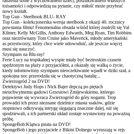
radzenia sobie z wychowaniem dzieci, poszukiwaniem własnych
tożsamości i odpowiedzią na pytanie, czy miłość może przybrać
nowy kształt.
Top Gun - Steelbook BLU- RAY
Top Gun - kolekcjonerska wersja steelbook z okazji 40. rocznicy
powstania filmu! Fenomenalna obsada wśród której znaleźli się Val
Kilmer, Kelly McGillis, Anthony Edwards, Meg Ryan, Tim Robbins
oraz niezrównany Tom Cruise jako Maverick, młody amerykański
as przestworzy, który chce wiele udowodnić, ale jeszcze więcej
musi się nauczyć.
Szympans na Blu-ray!
Ferie Lucy na tropikalnej wyspie miały być beztroskim czasem
spędzonym na plaży z przyjaciółmi, a okazały się walką o życie,
kiedy udomowiony szympans nieoczekiwanie wpadł w dziki szał, a
spokojna noc przerodziła się w chaotyczną batalię...
Zwierzogród 2 na DVD!
Detektywi Judy Hops i Nick Bajer depczą po piętach
nieuchwytnemu gadowi Grzesiowi Żmijewskiemu, którego
pojawienie się wywraca Zwierzogród do góry nogami. Trop
prowadzi ich przez nieznane dzielnice miasta ssaków, gdzie
stopniowo odkrywają intrygę sięgającą znacznie dalej, niż się
spodziewali, a ich partnerski układ zostaje wystawiony na poważną
próbę.
SpongeBob:Klątwa pirata na DVD!
SpongeBob i jego przyjaciele z Bikini Dolnego wyruszają w rejs