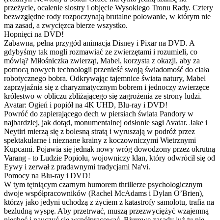
przeżycie, ocalenie siostry i objęcie Wysokiego Tronu Rady. Cztery
bezwzględne rody rozpoczynają brutalne polowanie, w którym nie
ma zasad, a zwycięzca bierze wszystko.
Hopnięci na DVD!
Zabawna, pełna przygód animacja Disney i Pixar na DVD. A
gdybyśmy tak mogli rozmawiać ze zwierzętami i rozumieli, co
mówią? Miłośniczka zwierząt, Mabel, korzysta z okazji, aby za
pomocą nowych technologii przenieść swoją świadomość do ciała
robotycznego bobra. Odkrywając tajemnice świata natury, Mabel
zaprzyjaźnia się z charyzmatycznym bobrem i jednoczy zwierzęce
królestwo w obliczu zbliżającego się zagrożenia ze strony ludzi.
Avatar: Ogień i popiół na 4K UHD, Blu-ray i DVD!
Powróć do zapierającego dech w piersiach świata Pandory w
najbardziej, jak dotąd, monumentalnej odsłonie sagi Avatar. Jake i
Neytiri mierzą się z bolesną stratą i wyruszają w podróż przez
spektakularne i nieznane krainy z koczowniczymi Wietrznymi
Kupcami. Pojawia się jednak nowy wróg dowodzony przez okrutną
Varang - to Ludzie Popiołu, wojowniczy klan, który odwrócił się od
Eywy i zerwał z pradawnymi tradycjami Na'vi.
Pomocy na Blu-ray i DVD!
W tym tętniącym czarnym humorem thrillerze psychologicznym
dwoje współpracowników (Rachel McAdams i Dylan O’Brien),
którzy jako jedyni uchodzą z życiem z katastrofy samolotu, trafia na
bezludną wyspę. Aby przetrwać, muszą przezwyciężyć wzajemną
niechęć i nauczyć się współpracować. Biurowe zasady już tu nie