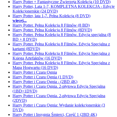
Harry Potter + Fantastyczne Zwierzęta Kolekcja (10 DVD)
Harry Potter, Lata 1-7, KOMPLETNA KOLEKCJA - Edycje
Kolekcjonerskie (24 DVD)
Harry Potter, lata 1-7. Pełna Kolekcja (8 DVD)
więcej...
Harry Potter. Pełna Kolekcja 8 Filmów (8 BD)
Harry Potter. Pełna Kolekcja 8 Filmów (8DVD)
Harry Potter. Pełna Kolekcja 8 Filmów. Edycja specjalna (8
BD + 8 DVD)
Harry Potter. Pełna Kolekcja 8 Filmów. Edycja Specjalna z
kartami (8DVD)
Harry Potter. Pełna Kolekcja 8 Filmów. Edycja Specjalna z
Księgą Artefaktów (16 DVD)
Harry Potter. Pełna Kolekcja 8 Filmów. Edycja Specjalna z
Mapą Hogwartu (16 DVD)
Harry Potter i Czara Ognia
Harry Potter i Czara Ognia (1 DVD)
Harry Potter i Czara Ognia - (2BD 4K)
Harry Potter i Czara Ognia. 2-płytowa Edycja Specjalna
(1BD+1DVD)
Harry Potter i Czara Ognia. 2-płytowa Edycja Specjalna
(2DVD)
Harry Potter i Czara Ognia: Wydanie kolekcjonerskie (3
DVD)
Harry Potter i Insygnia Śmierci, Część 1 (2BD 4K)