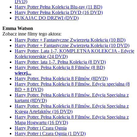
DVD)
Harry Potter Pełna Kolekcja Blu-ray (11 BD)
Harry Potter Pełna Kolekcja DVD (16 DVD)
PUKAJĄC DO DRZWI (DVD)
Emma Watson
Zobacz inne filmy tego aktora:
Harry Potter + Fantastyczne Zwierzęta Kolekcja (10 BD)
Harry Potter + Fantastyczne Zwierzęta Kolekcja (10 DVD)
Harry Potter, Lata 1-7, KOMPLETNA KOLEKCJA - Edycje
Kolekcjonerskie (24 DVD)
Harry Potter, lata 1-7. Pełna Kolekcja (8 DVD)
Harry Potter. Pełna Kolekcja 8 Filmów (8 BD)
więcej...
Harry Potter. Pełna Kolekcja 8 Filmów (8DVD)
Harry Potter. Pełna Kolekcja 8 Filmów. Edycja specjalna (8
BD + 8 DVD)
Harry Potter. Pełna Kolekcja 8 Filmów. Edycja Specjalna z
kartami (8DVD)
Harry Potter. Pełna Kolekcja 8 Filmów. Edycja Specjalna z
Księgą Artefaktów (16 DVD)
Harry Potter. Pełna Kolekcja 8 Filmów. Edycja Specjalna z
Mapą Hogwartu (16 DVD)
Harry Potter i Czara Ognia
Harry Potter i Czara Ognia (1 DVD)