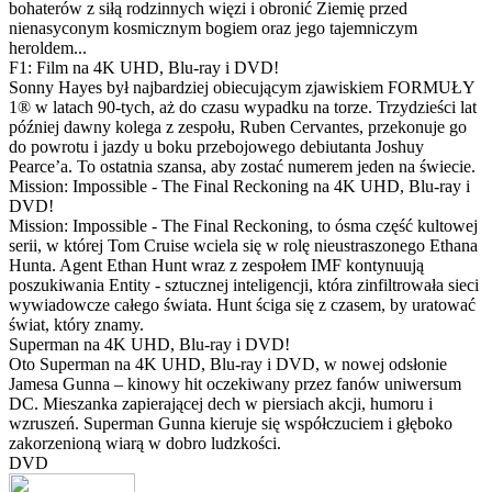
bohaterów z siłą rodzinnych więzi i obronić Ziemię przed
nienasyconym kosmicznym bogiem oraz jego tajemniczym
heroldem...
F1: Film na 4K UHD, Blu-ray i DVD!
Sonny Hayes był najbardziej obiecującym zjawiskiem FORMUŁY
1® w latach 90-tych, aż do czasu wypadku na torze. Trzydzieści lat
później dawny kolega z zespołu, Ruben Cervantes, przekonuje go
do powrotu i jazdy u boku przebojowego debiutanta Joshuy
Pearce’a. To ostatnia szansa, aby zostać numerem jeden na świecie.
Mission: Impossible - The Final Reckoning na 4K UHD, Blu-ray i
DVD!
Mission: Impossible - The Final Reckoning, to ósma część kultowej
serii, w której Tom Cruise wciela się w rolę nieustraszonego Ethana
Hunta. Agent Ethan Hunt wraz z zespołem IMF kontynuują
poszukiwania Entity - sztucznej inteligencji, która zinfiltrowała sieci
wywiadowcze całego świata. Hunt ściga się z czasem, by uratować
świat, który znamy.
Superman na 4K UHD, Blu-ray i DVD!
Oto Superman na 4K UHD, Blu-ray i DVD, w nowej odsłonie
Jamesa Gunna – kinowy hit oczekiwany przez fanów uniwersum
DC. Mieszanka zapierającej dech w piersiach akcji, humoru i
wzruszeń. Superman Gunna kieruje się współczuciem i głęboko
zakorzenioną wiarą w dobro ludzkości.
DVD