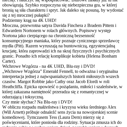
obowiązują. Szybko rozpoczyna się niebezpieczna gra, w której
bronią są siła charakteru i spryt. Jak daleko się posuną, by wydostać
się z tej mrocznej pułapki?
Podziemny krąg na 4K UHD!
Mroczna, przewrotna satyra Davida Finchera z Bradem Pittem i
Edwardem Nortonem w rolach głównych. Popisowy występ
Nortona jako cierpiącego na chroniczną bezsenność
konsumpcyjnego maniaka, który poznaje cynicznego sprzedawcę
mydła (Pitt). Razem wyruszają na buntowniczą, egzystencjalną
krucjatę, która zaprowadzi ich na skraj fizycznych i psychicznych
granic. Ponadto ich relację komplikuje kobieta (Helena Bonham
Carter).
Wichrowe Wzgórza - na 4K UHD, Blu-ray i DVD!
„Wichrowe Wzgórza” Emerald Fennell, to odważna i oryginalna
interpretacja jednej z najwspanialszych historii miłosnych wszech
czasów. Margot Robbie jako Cathy oraz Jacob Elordi w roli
Heathcliffa. Epicka opowieść o pożądaniu, miłości i szaleństwie, w
której zakazana namiętność przeradza się z romantycznej w
odurzającą i toksyczną.
Czy mnie słychac? Na Blu-ray i DVD!
W obliczu rozpadu małżeństwa i kryzysu wieku średniego Alex
(Will Arnett) próbuje odnaleźć sens życia na nowojorskiej scenie
komediowej. Tymczasem Tess (Laura Dern) mierzy się z
poświęceniami, które poniosła dla rodziny. Sytuacja zmusza ich do