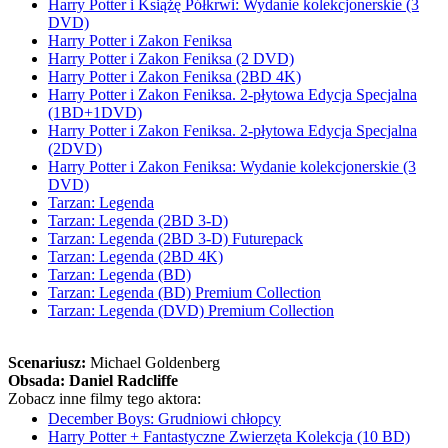
Harry Potter i Książę Półkrwi: Wydanie kolekcjonerskie (3
DVD)
Harry Potter i Zakon Feniksa
Harry Potter i Zakon Feniksa (2 DVD)
Harry Potter i Zakon Feniksa (2BD 4K)
Harry Potter i Zakon Feniksa. 2-płytowa Edycja Specjalna
(1BD+1DVD)
Harry Potter i Zakon Feniksa. 2-płytowa Edycja Specjalna
(2DVD)
Harry Potter i Zakon Feniksa: Wydanie kolekcjonerskie (3
DVD)
Tarzan: Legenda
Tarzan: Legenda (2BD 3-D)
Tarzan: Legenda (2BD 3-D) Futurepack
Tarzan: Legenda (2BD 4K)
Tarzan: Legenda (BD)
Tarzan: Legenda (BD) Premium Collection
Tarzan: Legenda (DVD) Premium Collection
Scenariusz:
Michael Goldenberg
Obsada:
Daniel Radcliffe
Zobacz inne filmy tego aktora:
December Boys: Grudniowi chłopcy
Harry Potter + Fantastyczne Zwierzęta Kolekcja (10 BD)