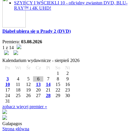
SZYBCY I WŚCIEKLI 10 - oficjalny zwiastun DVD, BLU-
RAY™ i 4K UHD!
Diabeł ubiera się u Prady 2 (DVD)
Premiera:
03.08.2026
1 z 14
Kalendarium wydawnicze -
sierpień
2026
Pn
Wt
Śr
Cz
Pi
So
Ni
1
2
3
4
5
6
7
8
9
10
11
12
13
14
15
16
17
18
19
20
21
22
23
24
25
26
27
28
29
30
31
zobacz więcej premier »
Galapagos
Strona główna