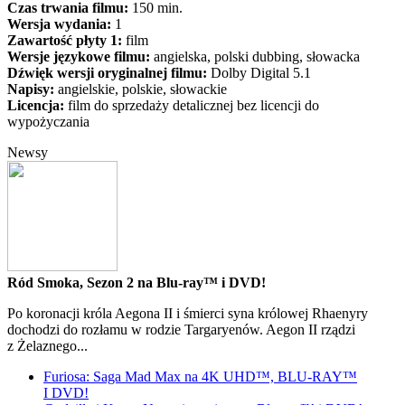
Czas trwania filmu:
150 min.
Wersja wydania:
1
Zawartość płyty 1:
film
Wersje językowe filmu:
angielska, polski dubbing, słowacka
Dźwięk wersji oryginalnej filmu:
Dolby Digital 5.1
Napisy:
angielskie, polskie, słowackie
Licencja:
film do sprzedaży detalicznej bez licencji do
wypożyczania
Newsy
Ród Smoka, Sezon 2 na Blu-ray™ i DVD!
Po koronacji króla Aegona II i śmierci syna królowej Rhaenyry
dochodzi do rozłamu w rodzie Targaryenów. Aegon II rządzi
z Żelaznego...
Furiosa: Saga Mad Max na 4K UHD™, BLU-RAY™
I DVD!