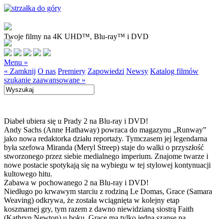
Twoje filmy na 4K UHD™, Blu-ray™ i DVD
Menu »
« Zamknij
O nas
Premiery
Zapowiedzi
Newsy
Katalog filmów
szukanie zaawansowane »
Diabeł ubiera się u Prady 2 na Blu-ray i DVD!
Andy Sachs (Anne Hathaway) powraca do magazynu „Runway”
jako nowa redaktorka działu reportaży. Tymczasem jej legendarna
była szefowa Miranda (Meryl Streep) staje do walki o przyszłość
stworzonego przez siebie medialnego imperium. Znajome twarze i
nowe postacie spotykają się na wybiegu w tej stylowej kontynuacji
kultowego hitu.
Zabawa w pochowanego 2 na Blu-ray i DVD!
Niedługo po krwawym starciu z rodziną Le Domas, Grace (Samara
Weaving) odkrywa, że została wciągnięta w kolejny etap
koszmarnej gry, tym razem z dawno niewidzianą siostrą Faith
(Kathryn Newton) u boku. Grace ma tylko jedną szansę na