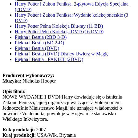
Harry Potter i Zakon Feniksa. 2-płytowa Edycja Specjalna
(2DVD)
Harry Potter i Zakon Feniksa: Wydanie kolekcjonerskie (3
DVD)
Harry Potter Pełna Kolekcja Blu-ray (11 BD)
Harry Potter Pełna Kolekcja DVD (16 DVD)
Piękna i Bestia (2BD 3-D)
Piękna i Bestia (BD 2-D)
Piękna i Bestia (DVD)
Piękna i Bestia (DVD) Disney Uwierz w Magię
Piękna i Bestia - PAKIET (2DVD)
Producent wykonawczy:
Muzyka:
Nicholas Hooper
Opis filmu:
NOWE WYDANIE 1 DVD! Harry dowiaduje się o istnieniu
Zakonu Feniksa, tajnej organizacji walczącej z Voldemortem.
Jednocześnie Ministerstwo Magii, nie uznające wiadomości o
powrocie Voldemorta, powołuje w Hogwarcie stanowisko
Wielkiego Inkwizytora.
Rok produkcji:
2007
Kraj produkcji:
USA/Wlk. Brytania