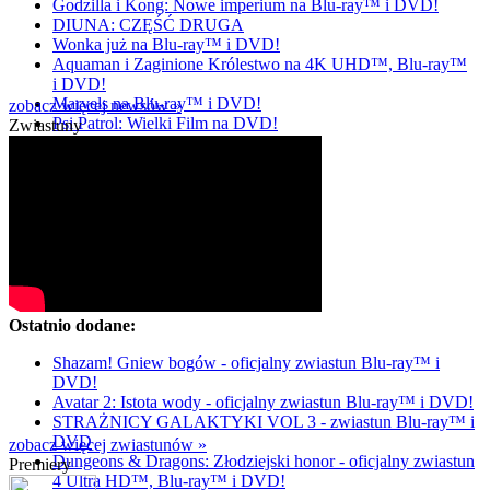
Godzilla i Kong: Nowe imperium na Blu-ray™ i DVD!
DIUNA: CZĘŚĆ DRUGA
Wonka już na Blu-ray™ i DVD!
Aquaman i Zaginione Królestwo na 4K UHD™, Blu-ray™
i DVD!
Marvels na Blu-ray™ i DVD!
zobacz więcej newsów »
Psi Patrol: Wielki Film na DVD!
Zwiastuny
Ostatnio dodane:
Shazam! Gniew bogów - oficjalny zwiastun Blu-ray™ i
DVD!
Avatar 2: Istota wody - oficjalny zwiastun Blu-ray™ i DVD!
STRAŻNICY GALAKTYKI VOL 3 - zwiastun Blu-ray™ i
DVD
zobacz więcej zwiastunów »
Dungeons & Dragons: Złodziejski honor - oficjalny zwiastun
Premiery
4 Ultra HD™, Blu-ray™ i DVD!