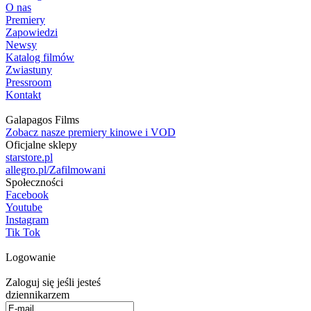
O nas
Premiery
Zapowiedzi
Newsy
Katalog filmów
Zwiastuny
Pressroom
Kontakt
Galapagos Films
Zobacz nasze premiery kinowe i VOD
Oficjalne sklepy
starstore.pl
allegro.pl/Zafilmowani
Społeczności
Facebook
Youtube
Instagram
Tik Tok
Logowanie
Zaloguj się jeśli jesteś
dziennikarzem