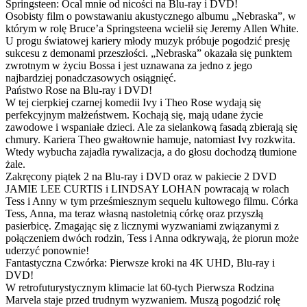
Springsteen: Ocal mnie od nicości na Blu-ray i DVD!
Osobisty film o powstawaniu akustycznego albumu „Nebraska”, w
którym w rolę Bruce’a Springsteena wcielił się Jeremy Allen White.
U progu światowej kariery młody muzyk próbuje pogodzić presję
sukcesu z demonami przeszłości. „Nebraska” okazała się punktem
zwrotnym w życiu Bossa i jest uznawana za jedno z jego
najbardziej ponadczasowych osiągnięć.
Państwo Rose na Blu-ray i DVD!
W tej cierpkiej czarnej komedii Ivy i Theo Rose wydają się
perfekcyjnym małżeństwem. Kochają się, mają udane życie
zawodowe i wspaniałe dzieci. Ale za sielankową fasadą zbierają się
chmury. Kariera Theo gwałtownie hamuje, natomiast Ivy rozkwita.
Wtedy wybucha zajadła rywalizacja, a do głosu dochodzą tłumione
żale.
Zakręcony piątek 2 na Blu-ray i DVD oraz w pakiecie 2 DVD
JAMIE LEE CURTIS i LINDSAY LOHAN powracają w rolach
Tess i Anny w tym prześmiesznym sequelu kultowego filmu. Córka
Tess, Anna, ma teraz własną nastoletnią córkę oraz przyszłą
pasierbicę. Zmagając się z licznymi wyzwaniami związanymi z
połączeniem dwóch rodzin, Tess i Anna odkrywają, że piorun może
uderzyć ponownie!
Fantastyczna Czwórka: Pierwsze kroki na 4K UHD, Blu-ray i
DVD!
W retrofuturystycznym klimacie lat 60-tych Pierwsza Rodzina
Marvela staje przed trudnym wyzwaniem. Muszą pogodzić rolę