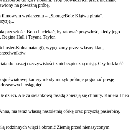
ystawiony na poważną próbę.
m filmowym wydarzeniu – „SpongeBob: Klątwa pirata”.
yzję...
a przeszłości Boba i uciekać, by ratować przyszłość, kiedy jego
 Regina Hall i Teyana Taylor.
us Schuster-Koloamatangi), wypędzony przez własny klan,
 przeciwników.
ata do naszej rzeczywistości z niebezpieczną misją. Czy ludzkość
rogu światowej kariery młody muzyk próbuje pogodzić presję
nadczasowych osiągnięć.
 dzieci. Ale za sielankową fasadą zbierają się chmury. Kariera Theo
ma teraz własną nastoletnią córkę oraz przyszłą pasierbicę.
iłą rodzinnych więzi i obronić Ziemię przed nienasyconym