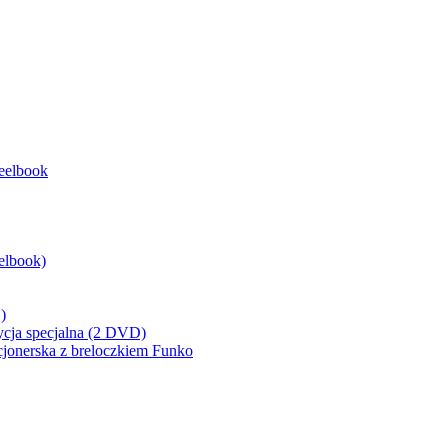
eelbook
elbook)
)
ycja specjalna (2 DVD)
cjonerska z breloczkiem Funko