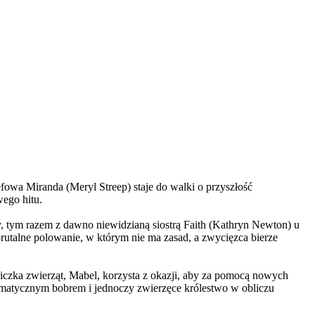
wa Miranda (Meryl Streep) staje do walki o przyszłość
wego hitu.
, tym razem z dawno niewidzianą siostrą Faith (Kathryn Newton) u
brutalne polowanie, w którym nie ma zasad, a zwycięzca bierze
czka zwierząt, Mabel, korzysta z okazji, aby za pomocą nowych
yzmatycznym bobrem i jednoczy zwierzęce królestwo w obliczu