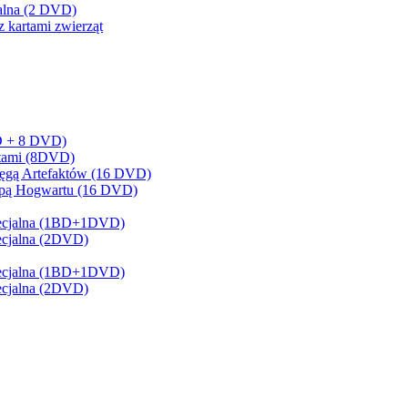
cjalna (2 DVD)
z kartami zwierząt
BD + 8 DVD)
artami (8DVD)
sięgą Artefaktów (16 DVD)
Mapą Hogwartu (16 DVD)
 Specjalna (1BD+1DVD)
pecjalna (2DVD)
 Specjalna (1BD+1DVD)
pecjalna (2DVD)