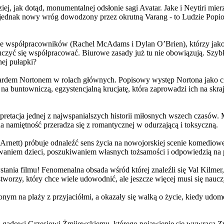
j, jak dotąd, monumentalnej odsłonie sagi Avatar. Jake i Neytiri mierzą
jednak nowy wróg dowodzony przez okrutną Varang - to Ludzie Popiołu
 współpracowników (Rachel McAdams i Dylan O’Brien), którzy jako jed
yć się współpracować. Biurowe zasady już tu nie obowiązują. Szybko 
nej pułapki?
wardem Nortonem w rolach głównych. Popisowy występ Nortona jako c
a buntowniczą, egzystencjalną krucjatę, która zaprowadzi ich na skraj
etacja jednej z najwspanialszych historii miłosnych wszech czasów. M
na namiętność przeradza się z romantycznej w odurzającą i toksyczną.
Arnett) próbuje odnaleźć sens życia na nowojorskiej scenie komediow
owaniem dzieci, poszukiwaniem własnych tożsamości i odpowiedzią na p
wstania filmu! Fenomenalna obsada wśród której znaleźli się Val Kilm
orzy, który chce wiele udowodnić, ale jeszcze więcej musi się naucz
onym na plaży z przyjaciółmi, a okazały się walką o życie, kiedy ud
 gadowi Grzesiowi Żmijewskiemu, którego pojawienie się wywraca Zw