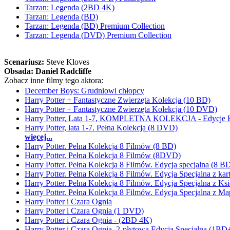
Tarzan: Legenda (2BD 4K)
Tarzan: Legenda (BD)
Tarzan: Legenda (BD) Premium Collection
Tarzan: Legenda (DVD) Premium Collection
Scenariusz:
Steve Kloves
Obsada:
Daniel Radcliffe
Zobacz inne filmy tego aktora:
December Boys: Grudniowi chłopcy
Harry Potter + Fantastyczne Zwierzęta Kolekcja (10 BD)
Harry Potter + Fantastyczne Zwierzęta Kolekcja (10 DVD)
Harry Potter, Lata 1-7, KOMPLETNA KOLEKCJA - Edycje K
Harry Potter, lata 1-7. Pełna Kolekcja (8 DVD)
więcej...
Harry Potter. Pełna Kolekcja 8 Filmów (8 BD)
Harry Potter. Pełna Kolekcja 8 Filmów (8DVD)
Harry Potter. Pełna Kolekcja 8 Filmów. Edycja specjalna (8 
Harry Potter. Pełna Kolekcja 8 Filmów. Edycja Specjalna z k
Harry Potter. Pełna Kolekcja 8 Filmów. Edycja Specjalna z K
Harry Potter. Pełna Kolekcja 8 Filmów. Edycja Specjalna z 
Harry Potter i Czara Ognia
Harry Potter i Czara Ognia (1 DVD)
Harry Potter i Czara Ognia - (2BD 4K)
Harry Potter i Czara Ognia. 2-płytowa Edycja Specjalna (1