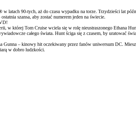
latach 90-tych, aż do czasu wypadku na torze. Trzydzieści lat późn
ostatnia szansa, aby zostać numerem jeden na świecie.
DVD!
serii, w której Tom Cruise wciela się w rolę nieustraszonego Ethana 
ci wywiadowcze całego świata. Hunt ściga się z czasem, by uratować świ
Gunna – kinowy hit oczekiwany przez fanów uniwersum DC. Mieszanka
arą w dobro ludzkości.