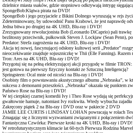
dzielnice miasta ssaków, gdzie stopniowo odkrywają intrygę sięgającą
SpongeBob:Klątwa pirata na DVD!
SpongeBob i jego przyjaciele z Bikini Dolnego wyruszają w rejs 
Zdeterminowany, by udowodnić Panu Krabowi, że jest naprawdę odw
Jedna bitwa po drugiej na 4K UHD, Blu-ray i DVD!
Zrezygnowany rewolucjonista Bob (Leonardo DiCaprio) pali trawkę i ż
bezlitosny przeciwnik, pułkownik Steven J. Lockjaw (Sean Penn), po 
Predator: Strefa zagrożenia na 4K UHD, Blu-ray i DVD!
Akcja tej nowej, fascynującej odsłony kultowej serii „Predator” roz
nieoczekiwanie znajduje sojuszniczkę w Thii (Elle Fanning). Razem
Tron: Ares na 4K UHD, Blu-ray i DVD!
Przygotuj się na pełną elektryzującej akcji przygodę w filmie TRON
jest gotowa na pierwszy fizyczny kontakt ze Sztuczną Inteligencją?
Springsteen: Ocal mnie od nicości na Blu-ray i DVD!
Osobisty film o powstawaniu akustycznego albumu „Nebraska”, w któ
sukcesu z demonami przeszłości. „Nebraska” okazała się punktem zw
Państwo Rose na Blu-ray i DVD!
W tej cierpkiej czarnej komedii Ivy i Theo Rose wydają się perfekcy
gwałtownie hamuje, natomiast Ivy rozkwita. Wtedy wybucha zajadła r
Zakręcony piątek 2 na Blu-ray i DVD oraz w pakiecie 2 DVD
JAMIE LEE CURTIS i LINDSAY LOHAN powracają w rolach Tess i Anny
Zmagając się z licznymi wyzwaniami związanymi z połączeniem dwóc
Fantastyczna Czwórka: Pierwsze kroki na 4K UHD, Blu-ray i DVD!
W retrofuturystycznym klimacie lat 60-tych Pierwsza Rodzina Marve