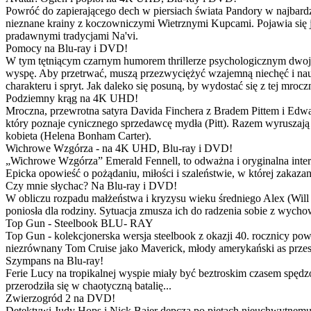
Powróć do zapierającego dech w piersiach świata Pandory w najbardzie
nieznane krainy z koczowniczymi Wietrznymi Kupcami. Pojawia się 
pradawnymi tradycjami Na'vi.
Pomocy na Blu-ray i DVD!
W tym tętniącym czarnym humorem thrillerze psychologicznym dwoje
wyspę. Aby przetrwać, muszą przezwyciężyć wzajemną niechęć i naucz
charakteru i spryt. Jak daleko się posuną, by wydostać się z tej mrocz
Podziemny krąg na 4K UHD!
Mroczna, przewrotna satyra Davida Finchera z Bradem Pittem i Ed
który poznaje cynicznego sprzedawcę mydła (Pitt). Razem wyruszają n
kobieta (Helena Bonham Carter).
Wichrowe Wzgórza - na 4K UHD, Blu-ray i DVD!
„Wichrowe Wzgórza” Emerald Fennell, to odważna i oryginalna interpr
Epicka opowieść o pożądaniu, miłości i szaleństwie, w której zakaza
Czy mnie słychac? Na Blu-ray i DVD!
W obliczu rozpadu małżeństwa i kryzysu wieku średniego Alex (Will 
poniosła dla rodziny. Sytuacja zmusza ich do radzenia sobie z wych
Top Gun - Steelbook BLU- RAY
Top Gun - kolekcjonerska wersja steelbook z okazji 40. rocznicy po
niezrównany Tom Cruise jako Maverick, młody amerykański as przestw
Szympans na Blu-ray!
Ferie Lucy na tropikalnej wyspie miały być beztroskim czasem spędz
przerodziła się w chaotyczną batalię...
Zwierzogród 2 na DVD!
Detektywi Judy Hops i Nick Bajer depczą po piętach nieuchwytnemu