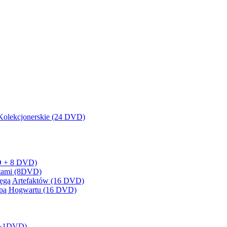
olekcjonerskie (24 DVD)
BD + 8 DVD)
artami (8DVD)
sięgą Artefaktów (16 DVD)
Mapą Hogwartu (16 DVD)
BD+1DVD)