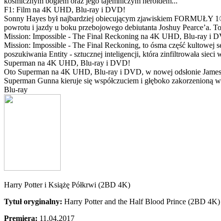
kosmicznym bogiem oraz jego tajemniczym heroldem...
F1: Film na 4K UHD, Blu-ray i DVD!
Sonny Hayes był najbardziej obiecującym zjawiskiem FORMUŁY 1® w 
powrotu i jazdy u boku przebojowego debiutanta Joshuy Pearce’a. To 
Mission: Impossible - The Final Reckoning na 4K UHD, Blu-ray i 
Mission: Impossible - The Final Reckoning, to ósma część kultowej 
poszukiwania Entity - sztucznej inteligencji, która zinfiltrowała sie
Superman na 4K UHD, Blu-ray i DVD!
Oto Superman na 4K UHD, Blu-ray i DVD, w nowej odsłonie Jamesa 
Superman Gunna kieruje się współczuciem i głęboko zakorzenioną wi
Blu-ray
Harry Potter i Książę Półkrwi (2BD 4K)
Tytuł oryginalny:
Harry Potter and the Half Blood Prince (2BD 4K)
Premiera:
11.04.2017