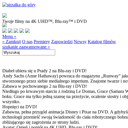
Twoje filmy na 4K UHD™, Blu-ray™ i DVD
Menu »
« Zamknij
O nas
Premiery
Zapowiedzi
Newsy
Katalog filmów
szukanie zaawansowane »
Diabeł ubiera się u Prady 2 na Blu-ray i DVD!
Andy Sachs (Anne Hathaway) powraca do magazynu „Runway” jako now
stworzonego przez siebie medialnego imperium. Znajome twarze i now
Zabawa w pochowanego 2 na Blu-ray i DVD!
Niedługo po krwawym starciu z rodziną Le Domas, Grace (Samara Wea
boku. Grace ma tylko jedną szansę na przeżycie, ocalenie siostry i
wszystko.
Hopnięci na DVD!
Zabawna, pełna przygód animacja Disney i Pixar na DVD. A gdybyśmy
technologii przenieść swoją świadomość do ciała robotycznego bobra
zbliżającego się zagrożenia ze strony ludzi.
Avatar: Ogień i popiół na 4K UHD, Blu-ray i DVD!