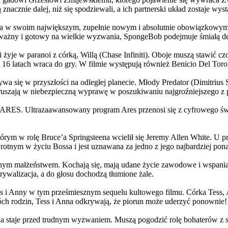
 znacznie dalej, niż się spodziewali, a ich partnerski układ zostaje w
życia w swoim największym, zupełnie nowym i absolutnie obowiązkowy
ażny i gotowy na wielkie wyzwania, SpongeBob podejmuje śmiałą dec
yje w paranoi z córką, Willą (Chase Infiniti). Oboje muszą stawić czoł
16 latach wraca do gry. W filmie występują również Benicio Del Toro,
grywa się w przyszłości na odległej planecie. Młody Predator (Dimitri
 ruszają w niebezpieczną wyprawę w poszukiwaniu najgroźniejszego z
: ARES. Ultrazaawansowany program Ares przenosi się z cyfrowego świ
rym w rolę Bruce’a Springsteena wcielił się Jeremy Allen White. U p
rotnym w życiu Bossa i jest uznawana za jedno z jego najbardziej po
jnym małżeństwem. Kochają się, mają udane życie zawodowe i wspaniałe
ywalizacja, a do głosu dochodzą tłumione żale.
 w tym prześmiesznym sequelu kultowego filmu. Córka Tess, Anna, 
h rodzin, Tess i Anna odkrywają, że piorun może uderzyć ponownie!
la staje przed trudnym wyzwaniem. Muszą pogodzić rolę bohaterów z s