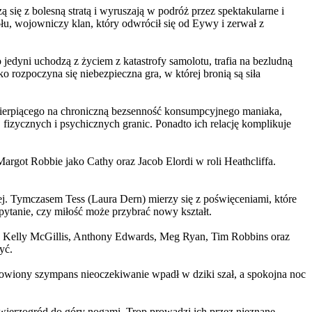
 się z bolesną stratą i wyruszają w podróż przez spektakularne i
, wojowniczy klan, który odwrócił się od Eywy i zerwał z
yni uchodzą z życiem z katastrofy samolotu, trafia na bezludną
rozpoczyna się niebezpieczna gra, w której bronią są siła
ierpiącego na chroniczną bezsenność konsumpcyjnego maniaka,
 fizycznych i psychicznych granic. Ponadto ich relację komplikuje
argot Robbie jako Cathy oraz Jacob Elordi w roli Heathcliffa.
ej. Tymczasem Tess (Laura Dern) mierzy się z poświęceniami, które
ytanie, czy miłość może przybrać nowy kształt.
er, Kelly McGillis, Anthony Edwards, Meg Ryan, Tim Robbins oraz
yć.
omowiony szympans nieoczekiwanie wpadł w dziki szał, a spokojna noc
ierzogród do góry nogami. Trop prowadzi ich przez nieznane