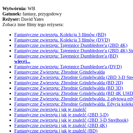
Wytwórnia:
WB
Gatunek:
fantasy, przygodowy
Reżyser:
David Yates
Zobacz inne filmy tego reżysera:
Fantastyczne zwierzęta. Kolekcja 3 filmów (BD)
Fantastyczne zwierzęta. Kolekcja 3 filmów (DVD)
Fantastyczne zwierzęta: Tajemnice Dumbledore'a (2BD 4K)
Fantastyczne zwierzęta: Tajemnice Dumbledore'a (2BD 4K) St
Fantastyczne zwierzęta: Tajemnice Dumbledore'a (BD)
więcej...
Fantastyczne zwierzęta: Tajemnice Dumbledore'a (DVD)
Fantastyczne Zwierzęta: Zbrodnie Grindelwalda
Fantastyczne Zwierzęta: Zbrodnie Grindelwalda (2BD 3-D Ste
Fantastyczne Zwierzęta: Zbrodnie Grindelwalda (BD 2D)
Fantastyczne Zwierzęta: Zbrodnie Grindelwalda (BD 3D)
Fantastyczne Zwierzęta: Zbrodnie Grindelwalda (BD 4K UHD
Fantastyczne Zwierzęta: Zbrodnie Grindelwalda. 2-płytowa ed
Fantastyczne Zwierzęta: Zbrodnie Grindelwalda. Edycja kolek
Fantastyczne zwierzęta i jak je znaleźć
Fantastyczne zwierzęta i jak je znaleźć (2BD 3-D)
Fantastyczne zwierzęta i jak je znaleźć (2BD 3-D Steelbook)
Fantastyczne zwierzęta i jak je znaleźć (2BD 4K)
Fantastyczne zwierzęta i jak je znaleźć (BD)