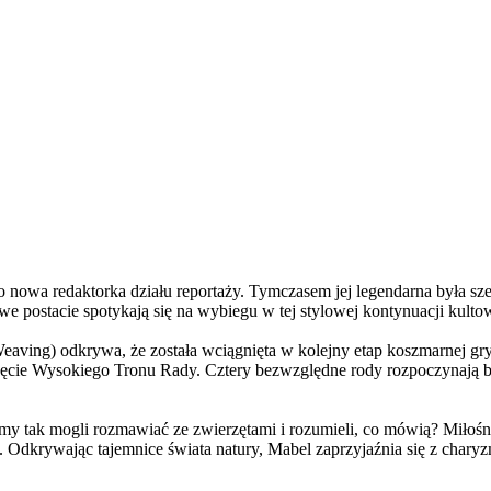
a redaktorka działu reportaży. Tymczasem jej legendarna była szefo
e postacie spotykają się na wybiegu w tej stylowej kontynuacji kulto
ving) odkrywa, że została wciągnięta w kolejny etap koszmarnej gry
 objęcie Wysokiego Tronu Rady. Cztery bezwzględne rody rozpoczynają 
 tak mogli rozmawiać ze zwierzętami i rozumieli, co mówią? Miłośni
. Odkrywając tajemnice świata natury, Mabel zaprzyjaźnia się z char