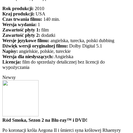
Rok produkcji:
2010
Kraj produkcji:
USA
Czas trwania filmu:
140 min.
Wersja wydania:
1
Zawartość płyty 1:
film
Zawartość płyty 2:
dodatki
Wersje językowe filmu:
angielska, turecka, polski dubbing
Dźwięk wersji oryginalnej filmu:
Dolby Digital 5.1
Napisy:
angielskie, polskie, tureckie
Wersja dla niesłyszących:
Angielska
Licencja:
film do sprzedaży detalicznej bez licencji do
wypożyczania
Newsy
Ród Smoka, Sezon 2 na Blu-ray™ i DVD!
Po koronacji króla Aegona II i śmierci syna królowej Rhaenyry