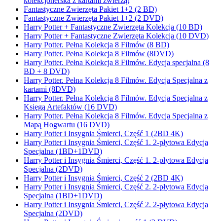
kolekcjonerska z kartami zwierząt
Fantastyczne Zwierzęta Pakiet 1+2 (2 BD)
Fantastyczne Zwierzęta Pakiet 1+2 (2 DVD)
Harry Potter + Fantastyczne Zwierzęta Kolekcja (10 BD)
Harry Potter + Fantastyczne Zwierzęta Kolekcja (10 DVD)
Harry Potter. Pełna Kolekcja 8 Filmów (8 BD)
Harry Potter. Pełna Kolekcja 8 Filmów (8DVD)
Harry Potter. Pełna Kolekcja 8 Filmów. Edycja specjalna (8
BD + 8 DVD)
Harry Potter. Pełna Kolekcja 8 Filmów. Edycja Specjalna z
kartami (8DVD)
Harry Potter. Pełna Kolekcja 8 Filmów. Edycja Specjalna z
Księgą Artefaktów (16 DVD)
Harry Potter. Pełna Kolekcja 8 Filmów. Edycja Specjalna z
Mapą Hogwartu (16 DVD)
Harry Potter i Insygnia Śmierci, Część 1 (2BD 4K)
Harry Potter i Insygnia Śmierci, Część 1. 2-płytowa Edycja
Specjalna (1BD+1DVD)
Harry Potter i Insygnia Śmierci, Część 1. 2-płytowa Edycja
Specjalna (2DVD)
Harry Potter i Insygnia Śmierci, Część 2 (2BD 4K)
Harry Potter i Insygnia Śmierci, Część 2. 2-płytowa Edycja
Specjalna (1BD+1DVD)
Harry Potter i Insygnia Śmierci, Część 2. 2-płytowa Edycja
Specjalna (2DVD)