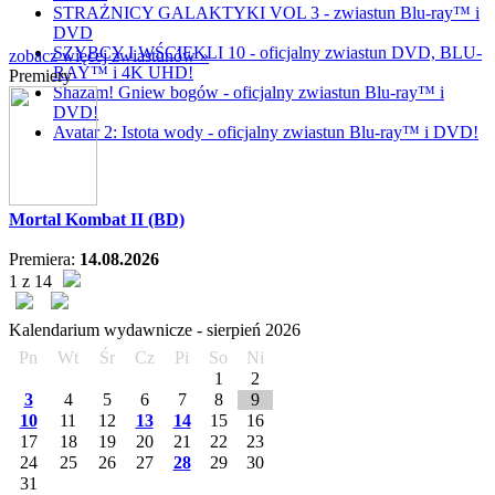
STRAŻNICY GALAKTYKI VOL 3 - zwiastun Blu-ray™ i
DVD
SZYBCY I WŚCIEKLI 10 - oficjalny zwiastun DVD, BLU-
zobacz więcej zwiastunów »
RAY™ i 4K UHD!
Premiery
Shazam! Gniew bogów - oficjalny zwiastun Blu-ray™ i
DVD!
Avatar 2: Istota wody - oficjalny zwiastun Blu-ray™ i DVD!
Mortal Kombat II (BD)
Premiera:
14.08.2026
1 z 14
Kalendarium wydawnicze -
sierpień
2026
Pn
Wt
Śr
Cz
Pi
So
Ni
1
2
3
4
5
6
7
8
9
10
11
12
13
14
15
16
17
18
19
20
21
22
23
24
25
26
27
28
29
30
31