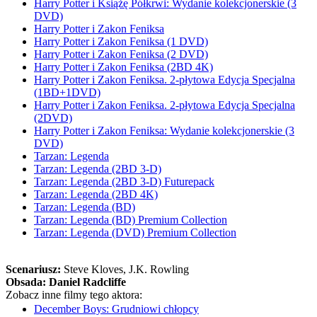
Harry Potter i Książę Półkrwi: Wydanie kolekcjonerskie (3
DVD)
Harry Potter i Zakon Feniksa
Harry Potter i Zakon Feniksa (1 DVD)
Harry Potter i Zakon Feniksa (2 DVD)
Harry Potter i Zakon Feniksa (2BD 4K)
Harry Potter i Zakon Feniksa. 2-płytowa Edycja Specjalna
(1BD+1DVD)
Harry Potter i Zakon Feniksa. 2-płytowa Edycja Specjalna
(2DVD)
Harry Potter i Zakon Feniksa: Wydanie kolekcjonerskie (3
DVD)
Tarzan: Legenda
Tarzan: Legenda (2BD 3-D)
Tarzan: Legenda (2BD 3-D) Futurepack
Tarzan: Legenda (2BD 4K)
Tarzan: Legenda (BD)
Tarzan: Legenda (BD) Premium Collection
Tarzan: Legenda (DVD) Premium Collection
Scenariusz:
Steve Kloves
, J.K. Rowling
Obsada:
Daniel Radcliffe
Zobacz inne filmy tego aktora:
December Boys: Grudniowi chłopcy