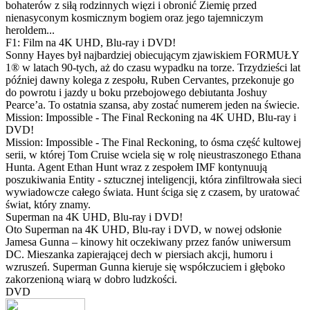
bohaterów z siłą rodzinnych więzi i obronić Ziemię przed
nienasyconym kosmicznym bogiem oraz jego tajemniczym
heroldem...
F1: Film na 4K UHD, Blu-ray i DVD!
Sonny Hayes był najbardziej obiecującym zjawiskiem FORMUŁY
1® w latach 90-tych, aż do czasu wypadku na torze. Trzydzieści lat
później dawny kolega z zespołu, Ruben Cervantes, przekonuje go
do powrotu i jazdy u boku przebojowego debiutanta Joshuy
Pearce’a. To ostatnia szansa, aby zostać numerem jeden na świecie.
Mission: Impossible - The Final Reckoning na 4K UHD, Blu-ray i
DVD!
Mission: Impossible - The Final Reckoning, to ósma część kultowej
serii, w której Tom Cruise wciela się w rolę nieustraszonego Ethana
Hunta. Agent Ethan Hunt wraz z zespołem IMF kontynuują
poszukiwania Entity - sztucznej inteligencji, która zinfiltrowała sieci
wywiadowcze całego świata. Hunt ściga się z czasem, by uratować
świat, który znamy.
Superman na 4K UHD, Blu-ray i DVD!
Oto Superman na 4K UHD, Blu-ray i DVD, w nowej odsłonie
Jamesa Gunna – kinowy hit oczekiwany przez fanów uniwersum
DC. Mieszanka zapierającej dech w piersiach akcji, humoru i
wzruszeń. Superman Gunna kieruje się współczuciem i głęboko
zakorzenioną wiarą w dobro ludzkości.
DVD