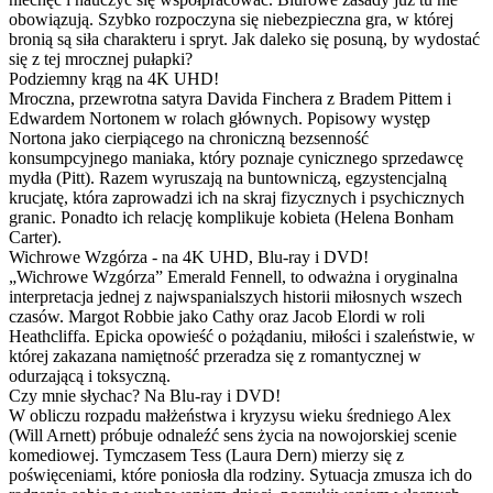
obowiązują. Szybko rozpoczyna się niebezpieczna gra, w której
bronią są siła charakteru i spryt. Jak daleko się posuną, by wydostać
się z tej mrocznej pułapki?
Podziemny krąg na 4K UHD!
Mroczna, przewrotna satyra Davida Finchera z Bradem Pittem i
Edwardem Nortonem w rolach głównych. Popisowy występ
Nortona jako cierpiącego na chroniczną bezsenność
konsumpcyjnego maniaka, który poznaje cynicznego sprzedawcę
mydła (Pitt). Razem wyruszają na buntowniczą, egzystencjalną
krucjatę, która zaprowadzi ich na skraj fizycznych i psychicznych
granic. Ponadto ich relację komplikuje kobieta (Helena Bonham
Carter).
Wichrowe Wzgórza - na 4K UHD, Blu-ray i DVD!
„Wichrowe Wzgórza” Emerald Fennell, to odważna i oryginalna
interpretacja jednej z najwspanialszych historii miłosnych wszech
czasów. Margot Robbie jako Cathy oraz Jacob Elordi w roli
Heathcliffa. Epicka opowieść o pożądaniu, miłości i szaleństwie, w
której zakazana namiętność przeradza się z romantycznej w
odurzającą i toksyczną.
Czy mnie słychac? Na Blu-ray i DVD!
W obliczu rozpadu małżeństwa i kryzysu wieku średniego Alex
(Will Arnett) próbuje odnaleźć sens życia na nowojorskiej scenie
komediowej. Tymczasem Tess (Laura Dern) mierzy się z
poświęceniami, które poniosła dla rodziny. Sytuacja zmusza ich do