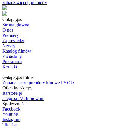
zobacz więcej premier »
Galapagos
Strona główna
O nas
Premiery
Zapowiedzi
Newsy
Katalog filmów
Zwiastuny
Pressroom
Kontakt
Galapagos Films
Zobacz nasze premiery kinowe i VOD
Oficjalne sklepy
starstore.pl
allegro.pl/Zafilmowani
Społeczności
Facebook
Youtube
Instagram
Tik Tok