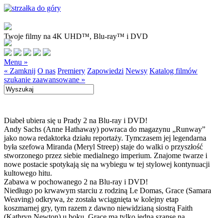
Twoje filmy na 4K UHD™, Blu-ray™ i DVD
Menu »
« Zamknij
O nas
Premiery
Zapowiedzi
Newsy
Katalog filmów
szukanie zaawansowane »
Diabeł ubiera się u Prady 2 na Blu-ray i DVD!
Andy Sachs (Anne Hathaway) powraca do magazynu „Runway”
jako nowa redaktorka działu reportaży. Tymczasem jej legendarna
była szefowa Miranda (Meryl Streep) staje do walki o przyszłość
stworzonego przez siebie medialnego imperium. Znajome twarze i
nowe postacie spotykają się na wybiegu w tej stylowej kontynuacji
kultowego hitu.
Zabawa w pochowanego 2 na Blu-ray i DVD!
Niedługo po krwawym starciu z rodziną Le Domas, Grace (Samara
Weaving) odkrywa, że została wciągnięta w kolejny etap
koszmarnej gry, tym razem z dawno niewidzianą siostrą Faith
(Kathryn Newton) u boku. Grace ma tylko jedną szansę na