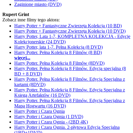
Zaginione miasto (DVD)
Rupert Grint
Zobacz inne filmy tego aktora:
Harry Potter + Fantastyczne Zwierzęta Kolekcja (10 BD)
Harry Potter + Fantastyczne Zwierzęta Kolekcja (10 DVD)
Harry Potter, Lata 1-7, KOMPLETNA KOLEKCJA - Edycje
Kolekcjonerskie (24 DVD)
Harry Potter, lata 1-7. Pełna Kolekcja (8 DVD)
Harry Potter. Pełna Kolekcja 8 Filmów (8 BD)
więcej...
Harry Potter. Pełna Kolekcja 8 Filmów (8DVD)
Harry Potter. Pełna Kolekcja 8 Filmów. Edycja specjalna (8
BD + 8 DVD)
Harry Potter. Pełna Kolekcja 8 Filmów. Edycja Specjalna z
kartami (8DVD)
Harry Potter. Pełna Kolekcja 8 Filmów. Edycja Specjalna z
Księgą Artefaktów (16 DVD)
Harry Potter. Pełna Kolekcja 8 Filmów. Edycja Specjalna z
Mapą Hogwartu (16 DVD)
Harry Potter i Czara Ognia
Harry Potter i Czara Ognia (1 DVD)
Harry Potter i Czara Ognia - (2BD 4K)
Harry Potter i Czara Ognia. 2-płytowa Edycja Specjalna
(1BD+1DVD)