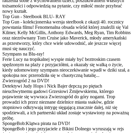
radzenia sobie z wychowaniem dzieci, poszukiwaniem własnych
tożsamości i odpowiedzią na pytanie, czy miłość może przybrać
nowy kształt.
Top Gun - Steelbook BLU- RAY
Top Gun - kolekcjonerska wersja steelbook z okazji 40. rocznicy
powstania filmu! Fenomenalna obsada wśród której znaleźli się Val
Kilmer, Kelly McGillis, Anthony Edwards, Meg Ryan, Tim Robbins
oraz niezrównany Tom Cruise jako Maverick, młody amerykański
as przestworzy, który chce wiele udowodnić, ale jeszcze więcej
musi się nauczyć.
Szympans na Blu-ray!
Ferie Lucy na tropikalnej wyspie miały być beztroskim czasem
spędzonym na plaży z przyjaciółmi, a okazały się walką o życie,
kiedy udomowiony szympans nieoczekiwanie wpadł w dziki szał, a
spokojna noc przerodziła się w chaotyczną batalię...
Zwierzogród 2 na DVD!
Detektywi Judy Hops i Nick Bajer depczą po piętach
nieuchwytnemu gadowi Grzesiowi Żmijewskiemu, którego
pojawienie się wywraca Zwierzogród do góry nogami. Trop
prowadzi ich przez nieznane dzielnice miasta ssaków, gdzie
stopniowo odkrywają intrygę sięgającą znacznie dalej, niż się
spodziewali, a ich partnerski układ zostaje wystawiony na poważną
próbę.
SpongeBob:Klątwa pirata na DVD!
SpongeBob i jego przyjaciele z Bikini Dolnego wyruszają w rejs