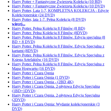
Harry Potter + Fantastyczne Zwierzęta Kolekcja (10 BD)
Harry Potter + Fantastyczne Zwierzęta Kolekcja (10 DVD)
Harry Potter, Lata 1-7, KOMPLETNA KOLEKCJA - Edycje
Kolekcjonerskie (24 DVD)
Harry Potter, lata 1-7. Pełna Kolekcja (8 DVD)
więcej...
Harry Potter. Pełna Kolekcja 8 Filmów (8 BD)
Harry Potter. Pełna Kolekcja 8 Filmów (8DVD)
Harry Potter. Pełna Kolekcja 8 Filmów. Edycja specjalna (8
BD + 8 DVD)
Harry Potter. Pełna Kolekcja 8 Filmów. Edycja Specjalna z
kartami (8DVD)
Harry Potter. Pełna Kolekcja 8 Filmów. Edycja Specjalna z
Księgą Artefaktów (16 DVD)
Harry Potter. Pełna Kolekcja 8 Filmów. Edycja Specjalna z
Mapą Hogwartu (16 DVD)
Harry Potter i Czara Ognia
Harry Potter i Czara Ognia (1 DVD)
Harry Potter i Czara Ognia - (2BD 4K)
Harry Potter i Czara Ognia. 2-płytowa Edycja Specjalna
(1BD+1DVD)
Harry Potter i Czara Ognia. 2-płytowa Edycja Specjalna
(2DVD)
Harry Potter i Czara Ognia: Wydanie kolekcjonerskie (3
DVD)