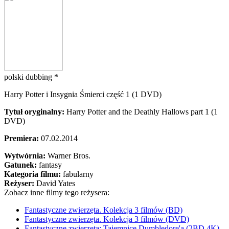
polski dubbing *
Harry Potter i Insygnia Śmierci część 1 (1 DVD)
Tytuł oryginalny:
Harry Potter and the Deathly Hallows part 1 (1
DVD)
Premiera:
07.02.2014
Wytwórnia:
Warner Bros.
Gatunek:
fantasy
Kategoria filmu:
fabularny
Reżyser:
David Yates
Zobacz inne filmy tego reżysera:
Fantastyczne zwierzęta. Kolekcja 3 filmów (BD)
Fantastyczne zwierzęta. Kolekcja 3 filmów (DVD)
Fantastyczne zwierzęta: Tajemnice Dumbledore'a (2BD 4K)