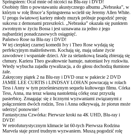
Springsteen: Ocal mnie od nicości na Blu-ray i DVD!
Osobisty film o powstawaniu akustycznego albumu „Nebraska”, w
którym w rolę Bruce’a Springsteena wcielił się Jeremy Allen White.
U progu światowej kariery młody muzyk próbuje pogodzić presję
sukcesu z demonami przeszłości. „Nebraska” okazała się punktem
zwrotnym w życiu Bossa i jest uznawana za jedno z jego
najbardziej ponadczasowych osiągnięć.
Państwo Rose na Blu-ray i DVD!
W tej cierpkiej czarnej komedii Ivy i Theo Rose wydają się
perfekcyjnym małżeństwem. Kochają się, mają udane życie
zawodowe i wspaniałe dzieci. Ale za sielankową fasadą zbierają się
chmury. Kariera Theo gwałtownie hamuje, natomiast Ivy rozkwita.
Wtedy wybucha zajadła rywalizacja, a do głosu dochodzą tłumione
żale.
Zakręcony piątek 2 na Blu-ray i DVD oraz w pakiecie 2 DVD
JAMIE LEE CURTIS i LINDSAY LOHAN powracają w rolach
Tess i Anny w tym prześmiesznym sequelu kultowego filmu. Córka
Tess, Anna, ma teraz własną nastoletnią córkę oraz przyszłą
pasierbicę. Zmagając się z licznymi wyzwaniami związanymi z
połączeniem dwóch rodzin, Tess i Anna odkrywają, że piorun może
uderzyć ponownie!
Fantastyczna Czwórka: Pierwsze kroki na 4K UHD, Blu-ray i
DVD!
W retrofuturystycznym klimacie lat 60-tych Pierwsza Rodzina
Marvela staje przed trudnym wyzwaniem. Muszą pogodzić rolę