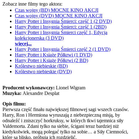
Zobacz inne filmy tego aktora:
Czas wojny (BD) MOCNE KINO AKCJI
Czas wojny (DVD) MOCNE KINO AKCJI
Harry Potter i Insygnia Śmierci: część 1 (2 DVD)
Harry Potter i Insygnia Śmierci: część 1 (2BD)
Harry Potter i Insygnia Śmierci część 1, Edycja
kolekcjonerska (3 DVD)
więcej...
Harry Potter i Insygnia Śmierci część 2 (1 DVD)
Harry Potter i Książę Półkrwi (1 DVD)
Harry Potter i Książę Półkrwi (2 BD)
Królestwo niebieskie (BD)
Królestwo niebieskie (DVD)
Producent wykonawczy:
Lionel Wigram
Muzyka:
Alexandre Desplat
Opis filmu:
Pierwsza część finału największej filmowej sagi wszech czasów.
Harry, Ron i Hermiona wyruszają z niebezpieczną misją, by
odnaleźć i zniszczyć horkruksy, w których tkwi tajemnica siły
Valdemorta. Zdani tylko na siebie, ścigani teraz bardziej niż
kiedykolwiek, mogą polegać tylko na sobie… a Siły Ciemności,
które są blisko, próbują ich rozdzielić.