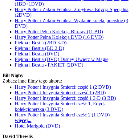
(1BD+1DVD)
Harry Potter i Zakon Feniksa. 2-płytowa Edycja Specjalna
(2DVD)
Harry Potter i Zakon Feniksa: Wydanie kolekcjonerskie (3
DVD)
Harry Potter Pełna Kolekcja Blu-ray (11 BD)
Harry Potter Pełna Kolekcja DVD (16 DVD)
Piękna i Bestia (2BD 3-D)
Piękna i Bestia (BD 2-D)
Piękna i Bestia (DVD)
Piękna i Bestia (DVD) Disney Uwierz w Magię
Piękna i Bestia - PAKIET (2DVD)
Bill Nighy
Zobacz inne filmy tego aktora:
Harry Potter i Insygnia Śmierci: część 1 (2 DVD)
Harry Potter i Insygnia Śmierci: część 1 (2BD)
Harry Potter i Insygnia Śmierci: część 1 3-D (3 BD)
Harry Potter i Insygnia Śmierci część 1, Edycja
kolekcjonerska (3 DVD)
Harry Potter i Insygnia Śmierci część 2 (1 DVD)
więcej...
Hotel Marigold (DVD)
David Thewlis