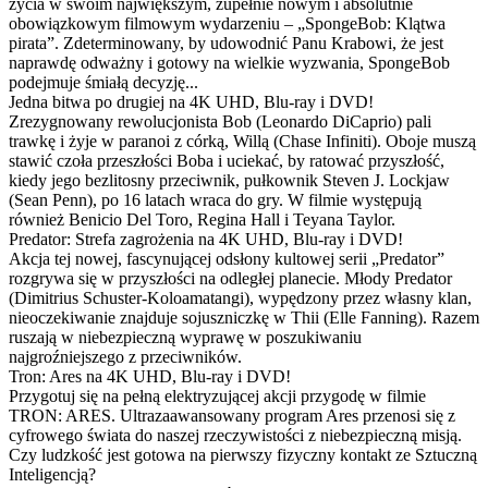
życia w swoim największym, zupełnie nowym i absolutnie
obowiązkowym filmowym wydarzeniu – „SpongeBob: Klątwa
pirata”. Zdeterminowany, by udowodnić Panu Krabowi, że jest
naprawdę odważny i gotowy na wielkie wyzwania, SpongeBob
podejmuje śmiałą decyzję...
Jedna bitwa po drugiej na 4K UHD, Blu-ray i DVD!
Zrezygnowany rewolucjonista Bob (Leonardo DiCaprio) pali
trawkę i żyje w paranoi z córką, Willą (Chase Infiniti). Oboje muszą
stawić czoła przeszłości Boba i uciekać, by ratować przyszłość,
kiedy jego bezlitosny przeciwnik, pułkownik Steven J. Lockjaw
(Sean Penn), po 16 latach wraca do gry. W filmie występują
również Benicio Del Toro, Regina Hall i Teyana Taylor.
Predator: Strefa zagrożenia na 4K UHD, Blu-ray i DVD!
Akcja tej nowej, fascynującej odsłony kultowej serii „Predator”
rozgrywa się w przyszłości na odległej planecie. Młody Predator
(Dimitrius Schuster-Koloamatangi), wypędzony przez własny klan,
nieoczekiwanie znajduje sojuszniczkę w Thii (Elle Fanning). Razem
ruszają w niebezpieczną wyprawę w poszukiwaniu
najgroźniejszego z przeciwników.
Tron: Ares na 4K UHD, Blu-ray i DVD!
Przygotuj się na pełną elektryzującej akcji przygodę w filmie
TRON: ARES. Ultrazaawansowany program Ares przenosi się z
cyfrowego świata do naszej rzeczywistości z niebezpieczną misją.
Czy ludzkość jest gotowa na pierwszy fizyczny kontakt ze Sztuczną
Inteligencją?