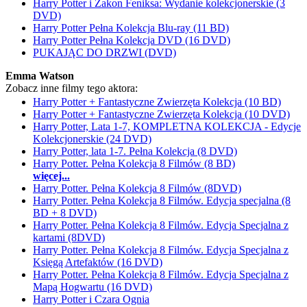
Harry Potter i Zakon Feniksa: Wydanie kolekcjonerskie (3
DVD)
Harry Potter Pełna Kolekcja Blu-ray (11 BD)
Harry Potter Pełna Kolekcja DVD (16 DVD)
PUKAJĄC DO DRZWI (DVD)
Emma Watson
Zobacz inne filmy tego aktora:
Harry Potter + Fantastyczne Zwierzęta Kolekcja (10 BD)
Harry Potter + Fantastyczne Zwierzęta Kolekcja (10 DVD)
Harry Potter, Lata 1-7, KOMPLETNA KOLEKCJA - Edycje
Kolekcjonerskie (24 DVD)
Harry Potter, lata 1-7. Pełna Kolekcja (8 DVD)
Harry Potter. Pełna Kolekcja 8 Filmów (8 BD)
więcej...
Harry Potter. Pełna Kolekcja 8 Filmów (8DVD)
Harry Potter. Pełna Kolekcja 8 Filmów. Edycja specjalna (8
BD + 8 DVD)
Harry Potter. Pełna Kolekcja 8 Filmów. Edycja Specjalna z
kartami (8DVD)
Harry Potter. Pełna Kolekcja 8 Filmów. Edycja Specjalna z
Księgą Artefaktów (16 DVD)
Harry Potter. Pełna Kolekcja 8 Filmów. Edycja Specjalna z
Mapą Hogwartu (16 DVD)
Harry Potter i Czara Ognia