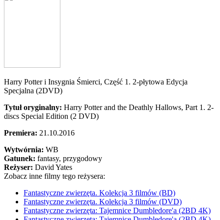
Harry Potter i Insygnia Śmierci, Część 1. 2-płytowa Edycja
Specjalna (2DVD)
Tytuł oryginalny:
Harry Potter and the Deathly Hallows, Part 1. 2-
discs Special Edition (2 DVD)
Premiera:
21.10.2016
Wytwórnia:
WB
Gatunek:
fantasy, przygodowy
Reżyser:
David Yates
Zobacz inne filmy tego reżysera:
Fantastyczne zwierzęta. Kolekcja 3 filmów (BD)
Fantastyczne zwierzęta. Kolekcja 3 filmów (DVD)
Fantastyczne zwierzęta: Tajemnice Dumbledore'a (2BD 4K)
Fantastyczne zwierzęta: Tajemnice Dumbledore'a (2BD 4K)