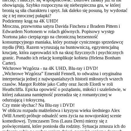
obowiązują. Szybko rozpoczyna się niebezpieczna gra, w której
bronią są siła charakteru i spryt. Jak daleko się posuną, by wydostać
się z tej mrocznej pułapki?
Podziemny krąg na 4K UHD!
Mroczna, przewrotna satyra Davida Finchera z Bradem Pittem i
Edwardem Nortonem w rolach głównych. Popisowy występ
Nortona jako cierpiącego na chroniczną bezsenność
konsumpcyjnego maniaka, który poznaje cynicznego sprzedawcę
mydła (Pitt). Razem wyruszają na buntowniczą, egzystencjalną
krucjatę, która zaprowadzi ich na skraj fizycznych i psychicznych
granic. Ponadto ich relację komplikuje kobieta (Helena Bonham
Carter).
Wichrowe Wzgórza - na 4K UHD, Blu-ray i DVD!
„Wichrowe Wzgórza” Emerald Fennell, to odważna i oryginalna
interpretacja jednej z najwspanialszych historii miłosnych wszech
czasów. Margot Robbie jako Cathy oraz Jacob Elordi w roli
Heathcliffa. Epicka opowieść o pożądaniu, miłości i szaleństwie, w
której zakazana namiętność przeradza się z romantycznej w
odurzającą i toksyczną.
Czy mnie słychac? Na Blu-ray i DVD!
W obliczu rozpadu małżeństwa i kryzysu wieku średniego Alex
(Will Arnett) próbuje odnaleźć sens życia na nowojorskiej scenie
komediowej. Tymczasem Tess (Laura Dern) mierzy się z
poświęceniami, które poniosła dla rodziny. Sytuacja zmusza ich do