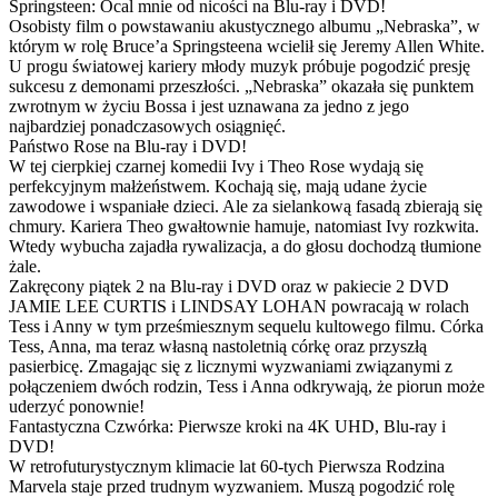
Springsteen: Ocal mnie od nicości na Blu-ray i DVD!
Osobisty film o powstawaniu akustycznego albumu „Nebraska”, w
którym w rolę Bruce’a Springsteena wcielił się Jeremy Allen White.
U progu światowej kariery młody muzyk próbuje pogodzić presję
sukcesu z demonami przeszłości. „Nebraska” okazała się punktem
zwrotnym w życiu Bossa i jest uznawana za jedno z jego
najbardziej ponadczasowych osiągnięć.
Państwo Rose na Blu-ray i DVD!
W tej cierpkiej czarnej komedii Ivy i Theo Rose wydają się
perfekcyjnym małżeństwem. Kochają się, mają udane życie
zawodowe i wspaniałe dzieci. Ale za sielankową fasadą zbierają się
chmury. Kariera Theo gwałtownie hamuje, natomiast Ivy rozkwita.
Wtedy wybucha zajadła rywalizacja, a do głosu dochodzą tłumione
żale.
Zakręcony piątek 2 na Blu-ray i DVD oraz w pakiecie 2 DVD
JAMIE LEE CURTIS i LINDSAY LOHAN powracają w rolach
Tess i Anny w tym prześmiesznym sequelu kultowego filmu. Córka
Tess, Anna, ma teraz własną nastoletnią córkę oraz przyszłą
pasierbicę. Zmagając się z licznymi wyzwaniami związanymi z
połączeniem dwóch rodzin, Tess i Anna odkrywają, że piorun może
uderzyć ponownie!
Fantastyczna Czwórka: Pierwsze kroki na 4K UHD, Blu-ray i
DVD!
W retrofuturystycznym klimacie lat 60-tych Pierwsza Rodzina
Marvela staje przed trudnym wyzwaniem. Muszą pogodzić rolę