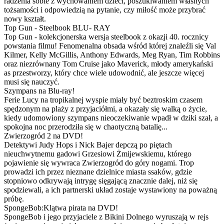
radzenia sobie z wychowaniem dzieci, poszukiwaniem własnych
tożsamości i odpowiedzią na pytanie, czy miłość może przybrać
nowy kształt.
Top Gun - Steelbook BLU- RAY
Top Gun - kolekcjonerska wersja steelbook z okazji 40. rocznicy
powstania filmu! Fenomenalna obsada wśród której znaleźli się Val
Kilmer, Kelly McGillis, Anthony Edwards, Meg Ryan, Tim Robbins
oraz niezrównany Tom Cruise jako Maverick, młody amerykański
as przestworzy, który chce wiele udowodnić, ale jeszcze więcej
musi się nauczyć.
Szympans na Blu-ray!
Ferie Lucy na tropikalnej wyspie miały być beztroskim czasem
spędzonym na plaży z przyjaciółmi, a okazały się walką o życie,
kiedy udomowiony szympans nieoczekiwanie wpadł w dziki szał, a
spokojna noc przerodziła się w chaotyczną batalię...
Zwierzogród 2 na DVD!
Detektywi Judy Hops i Nick Bajer depczą po piętach
nieuchwytnemu gadowi Grzesiowi Żmijewskiemu, którego
pojawienie się wywraca Zwierzogród do góry nogami. Trop
prowadzi ich przez nieznane dzielnice miasta ssaków, gdzie
stopniowo odkrywają intrygę sięgającą znacznie dalej, niż się
spodziewali, a ich partnerski układ zostaje wystawiony na poważną
próbę.
SpongeBob:Klątwa pirata na DVD!
SpongeBob i jego przyjaciele z Bikini Dolnego wyruszają w rejs