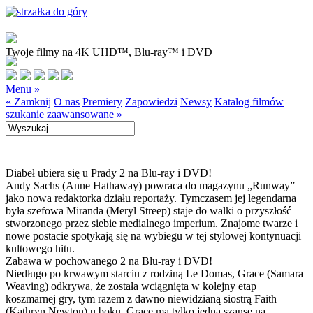
Twoje filmy na 4K UHD™, Blu-ray™ i DVD
Menu »
« Zamknij
O nas
Premiery
Zapowiedzi
Newsy
Katalog filmów
szukanie zaawansowane »
Diabeł ubiera się u Prady 2 na Blu-ray i DVD!
Andy Sachs (Anne Hathaway) powraca do magazynu „Runway”
jako nowa redaktorka działu reportaży. Tymczasem jej legendarna
była szefowa Miranda (Meryl Streep) staje do walki o przyszłość
stworzonego przez siebie medialnego imperium. Znajome twarze i
nowe postacie spotykają się na wybiegu w tej stylowej kontynuacji
kultowego hitu.
Zabawa w pochowanego 2 na Blu-ray i DVD!
Niedługo po krwawym starciu z rodziną Le Domas, Grace (Samara
Weaving) odkrywa, że została wciągnięta w kolejny etap
koszmarnej gry, tym razem z dawno niewidzianą siostrą Faith
(Kathryn Newton) u boku. Grace ma tylko jedną szansę na