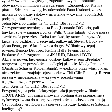
życia w swoim największym, zupełnie nowym i absolutnie
obowiązkowym filmowym wydarzeniu – „SpongeBob: Klątwa
pirata”. Zdeterminowany, by udowodnić Panu Krabowi, że jest
naprawdę odważny i gotowy na wielkie wyzwania, SpongeBob
podejmuje śmiałą decyzję...
Jedna bitwa po drugiej na 4K UHD, Blu-ray i DVD!
Zrezygnowany rewolucjonista Bob (Leonardo DiCaprio) pali
trawkę i żyje w paranoi z córką, Willą (Chase Infiniti). Oboje muszą
stawić czoła przeszłości Boba i uciekać, by ratować przyszłość,
kiedy jego bezlitosny przeciwnik, pułkownik Steven J. Lockjaw
(Sean Penn), po 16 latach wraca do gry. W filmie występują
również Benicio Del Toro, Regina Hall i Teyana Taylor.
Predator: Strefa zagrożenia na 4K UHD, Blu-ray i DVD!
Akcja tej nowej, fascynującej odsłony kultowej serii „Predator”
rozgrywa się w przyszłości na odległej planecie. Młody Predator
(Dimitrius Schuster-Koloamatangi), wypędzony przez własny klan,
nieoczekiwanie znajduje sojuszniczkę w Thii (Elle Fanning). Razem
ruszają w niebezpieczną wyprawę w poszukiwaniu
najgroźniejszego z przeciwników.
Tron: Ares na 4K UHD, Blu-ray i DVD!
Przygotuj się na pełną elektryzującej akcji przygodę w filmie
TRON: ARES. Ultrazaawansowany program Ares przenosi się z
cyfrowego świata do naszej rzeczywistości z niebezpieczną misją.
Czy ludzkość jest gotowa na pierwszy fizyczny kontakt ze Sztuczną
Inteligencją?