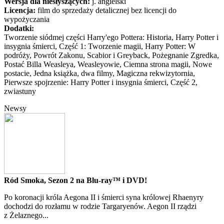
Wersja dla niesłyszących:
j. angielski
Licencja:
film do sprzedaży detalicznej bez licencji do
wypożyczania
Dodatki:
Tworzenie siódmej części Harry'ego Pottera: Historia, Harry Potter i
insygnia śmierci, Część 1: Tworzenie magii, Harry Potter: W
podróży, Powrót Zakonu, Scabior i Greyback, Pożegnanie Zgredka,
Postać Billa Weasleya, Weasleyowie, Ciemna strona magii, Nowe
postacie, Jedna książka, dwa filmy, Magiczna rekwizytornia,
Pierwsze spojrzenie: Harry Potter i insygnia śmierci, Część 2,
zwiastuny
Newsy
Ród Smoka, Sezon 2 na Blu-ray™ i DVD!
Po koronacji króla Aegona II i śmierci syna królowej Rhaenyry
dochodzi do rozłamu w rodzie Targaryenów. Aegon II rządzi
z Żelaznego...