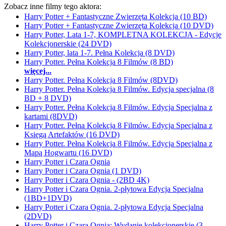
Zobacz inne filmy tego aktora:
Harry Potter + Fantastyczne Zwierzęta Kolekcja (10 BD)
Harry Potter + Fantastyczne Zwierzęta Kolekcja (10 DVD)
Harry Potter, Lata 1-7, KOMPLETNA KOLEKCJA - Edycje
Kolekcjonerskie (24 DVD)
Harry Potter, lata 1-7. Pełna Kolekcja (8 DVD)
Harry Potter. Pełna Kolekcja 8 Filmów (8 BD)
więcej...
Harry Potter. Pełna Kolekcja 8 Filmów (8DVD)
Harry Potter. Pełna Kolekcja 8 Filmów. Edycja specjalna (8
BD + 8 DVD)
Harry Potter. Pełna Kolekcja 8 Filmów. Edycja Specjalna z
kartami (8DVD)
Harry Potter. Pełna Kolekcja 8 Filmów. Edycja Specjalna z
Księgą Artefaktów (16 DVD)
Harry Potter. Pełna Kolekcja 8 Filmów. Edycja Specjalna z
Mapą Hogwartu (16 DVD)
Harry Potter i Czara Ognia
Harry Potter i Czara Ognia (1 DVD)
Harry Potter i Czara Ognia - (2BD 4K)
Harry Potter i Czara Ognia. 2-płytowa Edycja Specjalna
(1BD+1DVD)
Harry Potter i Czara Ognia. 2-płytowa Edycja Specjalna
(2DVD)
Harry Potter i Czara Ognia: Wydanie kolekcjonerskie (3