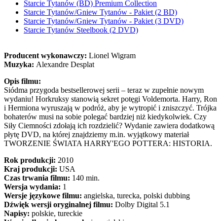
Starcie Tytanów (BD) Premium Collection
Starcie Tytanów/Gniew Tytanów - Pakiet (2 BD)
Starcie Tytanów/Gniew Tytanów - Pakiet (3 DVD)
Starcie Tytanów Steelbook (2 DVD)
Producent wykonawczy:
Lionel Wigram
Muzyka:
Alexandre Desplat
Opis filmu:
Siódma przygoda bestsellerowej serii – teraz w zupełnie nowym
wydaniu! Horkruksy stanowią sekret potęgi Voldemorta. Harry, Ron
i Hermiona wyruszają w podróż, aby je wytropić i zniszczyć. Trójka
bohaterów musi na sobie polegać bardziej niż kiedykolwiek. Czy
Siły Ciemności zdołają ich rozdzielić? Wydanie zawiera dodatkową
płytę DVD, na której znajdziemy m.in. wyjątkowy materiał
TWORZENIE ŚWIATA HARRY'EGO POTTERA: HISTORIA.
Rok produkcji:
2010
Kraj produkcji:
USA
Czas trwania filmu:
140 min.
Wersja wydania:
1
Wersje językowe filmu:
angielska, turecka, polski dubbing
Dźwięk wersji oryginalnej filmu:
Dolby Digital 5.1
Napisy:
polskie, tureckie