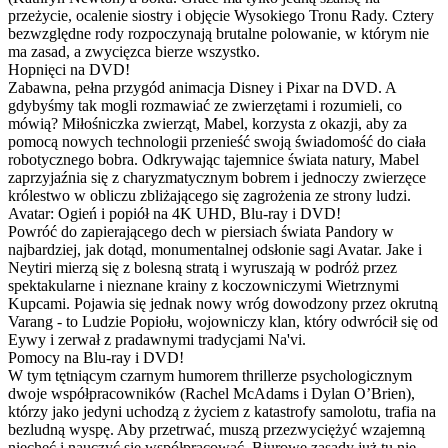
przeżycie, ocalenie siostry i objęcie Wysokiego Tronu Rady. Cztery
bezwzględne rody rozpoczynają brutalne polowanie, w którym nie
ma zasad, a zwycięzca bierze wszystko.
Hopnięci na DVD!
Zabawna, pełna przygód animacja Disney i Pixar na DVD. A
gdybyśmy tak mogli rozmawiać ze zwierzętami i rozumieli, co
mówią? Miłośniczka zwierząt, Mabel, korzysta z okazji, aby za
pomocą nowych technologii przenieść swoją świadomość do ciała
robotycznego bobra. Odkrywając tajemnice świata natury, Mabel
zaprzyjaźnia się z charyzmatycznym bobrem i jednoczy zwierzęce
królestwo w obliczu zbliżającego się zagrożenia ze strony ludzi.
Avatar: Ogień i popiół na 4K UHD, Blu-ray i DVD!
Powróć do zapierającego dech w piersiach świata Pandory w
najbardziej, jak dotąd, monumentalnej odsłonie sagi Avatar. Jake i
Neytiri mierzą się z bolesną stratą i wyruszają w podróż przez
spektakularne i nieznane krainy z koczowniczymi Wietrznymi
Kupcami. Pojawia się jednak nowy wróg dowodzony przez okrutną
Varang - to Ludzie Popiołu, wojowniczy klan, który odwrócił się od
Eywy i zerwał z pradawnymi tradycjami Na'vi.
Pomocy na Blu-ray i DVD!
W tym tętniącym czarnym humorem thrillerze psychologicznym
dwoje współpracowników (Rachel McAdams i Dylan O’Brien),
którzy jako jedyni uchodzą z życiem z katastrofy samolotu, trafia na
bezludną wyspę. Aby przetrwać, muszą przezwyciężyć wzajemną
niechęć i nauczyć się współpracować. Biurowe zasady już tu nie