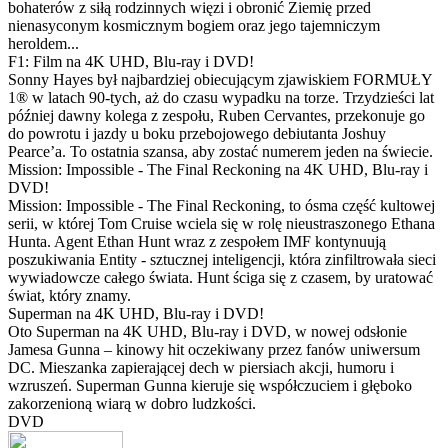
bohaterów z siłą rodzinnych więzi i obronić Ziemię przed
nienasyconym kosmicznym bogiem oraz jego tajemniczym
heroldem...
F1: Film na 4K UHD, Blu-ray i DVD!
Sonny Hayes był najbardziej obiecującym zjawiskiem FORMUŁY
1® w latach 90-tych, aż do czasu wypadku na torze. Trzydzieści lat
później dawny kolega z zespołu, Ruben Cervantes, przekonuje go
do powrotu i jazdy u boku przebojowego debiutanta Joshuy
Pearce’a. To ostatnia szansa, aby zostać numerem jeden na świecie.
Mission: Impossible - The Final Reckoning na 4K UHD, Blu-ray i
DVD!
Mission: Impossible - The Final Reckoning, to ósma część kultowej
serii, w której Tom Cruise wciela się w rolę nieustraszonego Ethana
Hunta. Agent Ethan Hunt wraz z zespołem IMF kontynuują
poszukiwania Entity - sztucznej inteligencji, która zinfiltrowała sieci
wywiadowcze całego świata. Hunt ściga się z czasem, by uratować
świat, który znamy.
Superman na 4K UHD, Blu-ray i DVD!
Oto Superman na 4K UHD, Blu-ray i DVD, w nowej odsłonie
Jamesa Gunna – kinowy hit oczekiwany przez fanów uniwersum
DC. Mieszanka zapierającej dech w piersiach akcji, humoru i
wzruszeń. Superman Gunna kieruje się współczuciem i głęboko
zakorzenioną wiarą w dobro ludzkości.
DVD