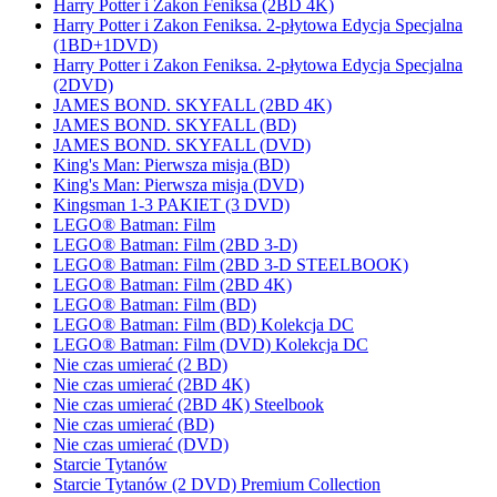
Harry Potter i Zakon Feniksa (2BD 4K)
Harry Potter i Zakon Feniksa. 2-płytowa Edycja Specjalna
(1BD+1DVD)
Harry Potter i Zakon Feniksa. 2-płytowa Edycja Specjalna
(2DVD)
JAMES BOND. SKYFALL (2BD 4K)
JAMES BOND. SKYFALL (BD)
JAMES BOND. SKYFALL (DVD)
King's Man: Pierwsza misja (BD)
King's Man: Pierwsza misja (DVD)
Kingsman 1-3 PAKIET (3 DVD)
LEGO® Batman: Film
LEGO® Batman: Film (2BD 3-D)
LEGO® Batman: Film (2BD 3-D STEELBOOK)
LEGO® Batman: Film (2BD 4K)
LEGO® Batman: Film (BD)
LEGO® Batman: Film (BD) Kolekcja DC
LEGO® Batman: Film (DVD) Kolekcja DC
Nie czas umierać (2 BD)
Nie czas umierać (2BD 4K)
Nie czas umierać (2BD 4K) Steelbook
Nie czas umierać (BD)
Nie czas umierać (DVD)
Starcie Tytanów
Starcie Tytanów (2 DVD) Premium Collection