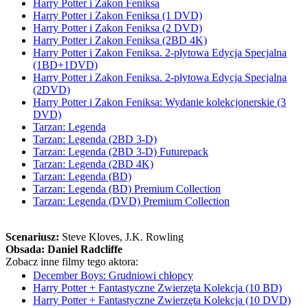
Harry Potter i Zakon Feniksa
Harry Potter i Zakon Feniksa (1 DVD)
Harry Potter i Zakon Feniksa (2 DVD)
Harry Potter i Zakon Feniksa (2BD 4K)
Harry Potter i Zakon Feniksa. 2-płytowa Edycja Specjalna
(1BD+1DVD)
Harry Potter i Zakon Feniksa. 2-płytowa Edycja Specjalna
(2DVD)
Harry Potter i Zakon Feniksa: Wydanie kolekcjonerskie (3
DVD)
Tarzan: Legenda
Tarzan: Legenda (2BD 3-D)
Tarzan: Legenda (2BD 3-D) Futurepack
Tarzan: Legenda (2BD 4K)
Tarzan: Legenda (BD)
Tarzan: Legenda (BD) Premium Collection
Tarzan: Legenda (DVD) Premium Collection
Scenariusz:
Steve Kloves
, J.K. Rowling
Obsada:
Daniel Radcliffe
Zobacz inne filmy tego aktora:
December Boys: Grudniowi chłopcy
Harry Potter + Fantastyczne Zwierzęta Kolekcja (10 BD)
Harry Potter + Fantastyczne Zwierzęta Kolekcja (10 DVD)