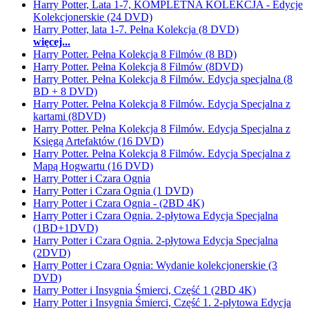
Harry Potter, Lata 1-7, KOMPLETNA KOLEKCJA - Edycje
Kolekcjonerskie (24 DVD)
Harry Potter, lata 1-7. Pełna Kolekcja (8 DVD)
więcej...
Harry Potter. Pełna Kolekcja 8 Filmów (8 BD)
Harry Potter. Pełna Kolekcja 8 Filmów (8DVD)
Harry Potter. Pełna Kolekcja 8 Filmów. Edycja specjalna (8
BD + 8 DVD)
Harry Potter. Pełna Kolekcja 8 Filmów. Edycja Specjalna z
kartami (8DVD)
Harry Potter. Pełna Kolekcja 8 Filmów. Edycja Specjalna z
Księgą Artefaktów (16 DVD)
Harry Potter. Pełna Kolekcja 8 Filmów. Edycja Specjalna z
Mapą Hogwartu (16 DVD)
Harry Potter i Czara Ognia
Harry Potter i Czara Ognia (1 DVD)
Harry Potter i Czara Ognia - (2BD 4K)
Harry Potter i Czara Ognia. 2-płytowa Edycja Specjalna
(1BD+1DVD)
Harry Potter i Czara Ognia. 2-płytowa Edycja Specjalna
(2DVD)
Harry Potter i Czara Ognia: Wydanie kolekcjonerskie (3
DVD)
Harry Potter i Insygnia Śmierci, Część 1 (2BD 4K)
Harry Potter i Insygnia Śmierci, Część 1. 2-płytowa Edycja