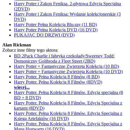
Harry Potter i Zakon Feniksa. 2-płytowa Edycja Specjalna
(2DVD)
Harry Potter i Zakon Feniksa: Wydanie kolekcjonerskie (3
DVD)
Harry Potter Pełna Kolekcja Blu-ray (11 BD)
Harry Potter Pełna Kolekcja DVD (16 DVD)
PUKAJĄC DO DRZWI (DVD)
Alan Rickman
Zobacz inne filmy tego aktora:
BD 2Pack Charlie i fabryka czekolady/Sweeney Todd:
Demoniczny Golibroda z Fleet Street (2BD)
Harry Potter + Fantastyczne Zwierzęta Kolekcja (10 BD)
Harry Potter + Fantastyczne Zwierzęta Kolekcja (10 DVD)
Harry Potter. Pełna Kolekcja 8 Filmów (8 BD)
Harry Potter. Pełna Kolekcja 8 Filmów (8DVD)
więcej...
Harry Potter. Pełna Kolekcja 8 Filmów. Edycja specjalna (8
BD + 8 DVD)
Harry Potter. Pełna Kolekcja 8 Filmów. Edycja Specjalna z
kartami (8DVD)
Harry Potter. Pełna Kolekcja 8 Filmów. Edycja Specjalna z
Księgą Artefaktów (16 DVD)
Harry Potter. Pełna Kolekcja 8 Filmów. Edycja Specjalna z
Mapą Hogwartu (16 DVD)