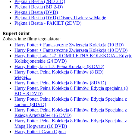
Piękna i Bestia (2BD 3-D)
Piękna i Bestia (BD 2-D)
Piękna i Bestia (DVD)
Piękna i Bestia (DVD) Disney Uwierz w Magię
Piękna i Bestia - PAKIET (2DVD)
Rupert Grint
Zobacz inne filmy tego aktora:
Harry Potter + Fantastyczne Zwierzęta Kolekcja (10 BD)
Harry Potter + Fantastyczne Zwierzęta Kolekcja (10 DVD)
Harry Potter, Lata 1-7, KOMPLETNA KOLEKCJA - Edycje
Kolekcjonerskie (24 DVD)
Harry Potter, lata 1-7. Pełna Kolekcja (8 DVD)
Harry Potter. Pełna Kolekcja 8 Filmów (8 BD)
więcej...
Harry Potter. Pełna Kolekcja 8 Filmów (8DVD)
Harry Potter. Pełna Kolekcja 8 Filmów. Edycja specjalna (8
BD + 8 DVD)
Harry Potter. Pełna Kolekcja 8 Filmów. Edycja Specjalna z
kartami (8DVD)
Harry Potter. Pełna Kolekcja 8 Filmów. Edycja Specjalna z
Księgą Artefaktów (16 DVD)
Harry Potter. Pełna Kolekcja 8 Filmów. Edycja Specjalna z
Mapą Hogwartu (16 DVD)
Harry Potter i Czara Ognia