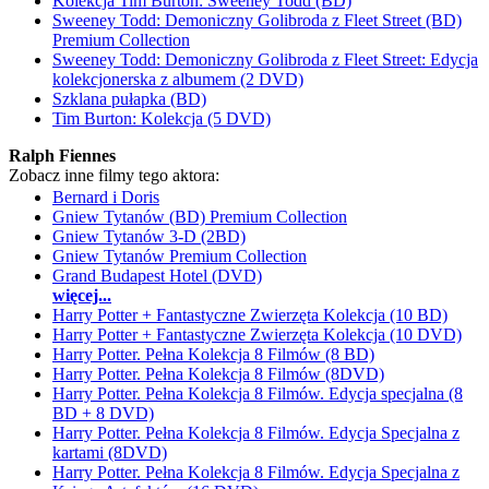
Kolekcja Tim Burton: Sweeney Todd (BD)
Sweeney Todd: Demoniczny Golibroda z Fleet Street (BD)
Premium Collection
Sweeney Todd: Demoniczny Golibroda z Fleet Street: Edycja
kolekcjonerska z albumem (2 DVD)
Szklana pułapka (BD)
Tim Burton: Kolekcja (5 DVD)
Ralph Fiennes
Zobacz inne filmy tego aktora:
Bernard i Doris
Gniew Tytanów (BD) Premium Collection
Gniew Tytanów 3-D (2BD)
Gniew Tytanów Premium Collection
Grand Budapest Hotel (DVD)
więcej...
Harry Potter + Fantastyczne Zwierzęta Kolekcja (10 BD)
Harry Potter + Fantastyczne Zwierzęta Kolekcja (10 DVD)
Harry Potter. Pełna Kolekcja 8 Filmów (8 BD)
Harry Potter. Pełna Kolekcja 8 Filmów (8DVD)
Harry Potter. Pełna Kolekcja 8 Filmów. Edycja specjalna (8
BD + 8 DVD)
Harry Potter. Pełna Kolekcja 8 Filmów. Edycja Specjalna z
kartami (8DVD)
Harry Potter. Pełna Kolekcja 8 Filmów. Edycja Specjalna z