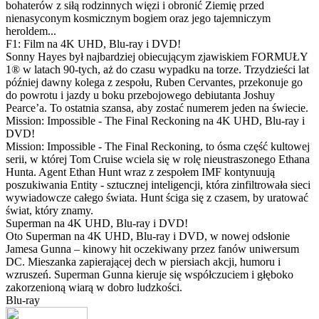
bohaterów z siłą rodzinnych więzi i obronić Ziemię przed
nienasyconym kosmicznym bogiem oraz jego tajemniczym
heroldem...
F1: Film na 4K UHD, Blu-ray i DVD!
Sonny Hayes był najbardziej obiecującym zjawiskiem FORMUŁY
1® w latach 90-tych, aż do czasu wypadku na torze. Trzydzieści lat
później dawny kolega z zespołu, Ruben Cervantes, przekonuje go
do powrotu i jazdy u boku przebojowego debiutanta Joshuy
Pearce’a. To ostatnia szansa, aby zostać numerem jeden na świecie.
Mission: Impossible - The Final Reckoning na 4K UHD, Blu-ray i
DVD!
Mission: Impossible - The Final Reckoning, to ósma część kultowej
serii, w której Tom Cruise wciela się w rolę nieustraszonego Ethana
Hunta. Agent Ethan Hunt wraz z zespołem IMF kontynuują
poszukiwania Entity - sztucznej inteligencji, która zinfiltrowała sieci
wywiadowcze całego świata. Hunt ściga się z czasem, by uratować
świat, który znamy.
Superman na 4K UHD, Blu-ray i DVD!
Oto Superman na 4K UHD, Blu-ray i DVD, w nowej odsłonie
Jamesa Gunna – kinowy hit oczekiwany przez fanów uniwersum
DC. Mieszanka zapierającej dech w piersiach akcji, humoru i
wzruszeń. Superman Gunna kieruje się współczuciem i głęboko
zakorzenioną wiarą w dobro ludzkości.
Blu-ray