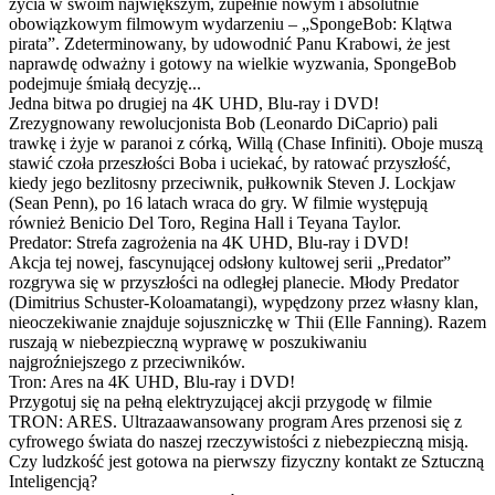
życia w swoim największym, zupełnie nowym i absolutnie
obowiązkowym filmowym wydarzeniu – „SpongeBob: Klątwa
pirata”. Zdeterminowany, by udowodnić Panu Krabowi, że jest
naprawdę odważny i gotowy na wielkie wyzwania, SpongeBob
podejmuje śmiałą decyzję...
Jedna bitwa po drugiej na 4K UHD, Blu-ray i DVD!
Zrezygnowany rewolucjonista Bob (Leonardo DiCaprio) pali
trawkę i żyje w paranoi z córką, Willą (Chase Infiniti). Oboje muszą
stawić czoła przeszłości Boba i uciekać, by ratować przyszłość,
kiedy jego bezlitosny przeciwnik, pułkownik Steven J. Lockjaw
(Sean Penn), po 16 latach wraca do gry. W filmie występują
również Benicio Del Toro, Regina Hall i Teyana Taylor.
Predator: Strefa zagrożenia na 4K UHD, Blu-ray i DVD!
Akcja tej nowej, fascynującej odsłony kultowej serii „Predator”
rozgrywa się w przyszłości na odległej planecie. Młody Predator
(Dimitrius Schuster-Koloamatangi), wypędzony przez własny klan,
nieoczekiwanie znajduje sojuszniczkę w Thii (Elle Fanning). Razem
ruszają w niebezpieczną wyprawę w poszukiwaniu
najgroźniejszego z przeciwników.
Tron: Ares na 4K UHD, Blu-ray i DVD!
Przygotuj się na pełną elektryzującej akcji przygodę w filmie
TRON: ARES. Ultrazaawansowany program Ares przenosi się z
cyfrowego świata do naszej rzeczywistości z niebezpieczną misją.
Czy ludzkość jest gotowa na pierwszy fizyczny kontakt ze Sztuczną
Inteligencją?