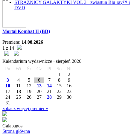
STRAŻNICY GALAKTYKI VOL 3 - zwiastun Blu-ray™ i
DVD
Mortal Kombat II (BD)
Premiera:
14.08.2026
1 z 14
Kalendarium wydawnicze -
sierpień
2026
Pn
Wt
Śr
Cz
Pi
So
Ni
1
2
3
4
5
6
7
8
9
10
11
12
13
14
15
16
17
18
19
20
21
22
23
24
25
26
27
28
29
30
31
zobacz więcej premier »
Galapagos
Strona główna