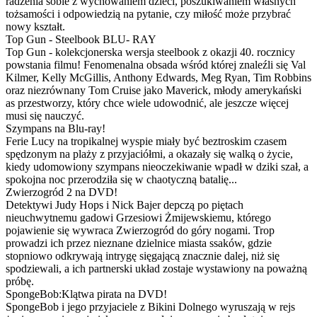
radzenia sobie z wychowaniem dzieci, poszukiwaniem własnych
tożsamości i odpowiedzią na pytanie, czy miłość może przybrać
nowy kształt.
Top Gun - Steelbook BLU- RAY
Top Gun - kolekcjonerska wersja steelbook z okazji 40. rocznicy
powstania filmu! Fenomenalna obsada wśród której znaleźli się Val
Kilmer, Kelly McGillis, Anthony Edwards, Meg Ryan, Tim Robbins
oraz niezrównany Tom Cruise jako Maverick, młody amerykański
as przestworzy, który chce wiele udowodnić, ale jeszcze więcej
musi się nauczyć.
Szympans na Blu-ray!
Ferie Lucy na tropikalnej wyspie miały być beztroskim czasem
spędzonym na plaży z przyjaciółmi, a okazały się walką o życie,
kiedy udomowiony szympans nieoczekiwanie wpadł w dziki szał, a
spokojna noc przerodziła się w chaotyczną batalię...
Zwierzogród 2 na DVD!
Detektywi Judy Hops i Nick Bajer depczą po piętach
nieuchwytnemu gadowi Grzesiowi Żmijewskiemu, którego
pojawienie się wywraca Zwierzogród do góry nogami. Trop
prowadzi ich przez nieznane dzielnice miasta ssaków, gdzie
stopniowo odkrywają intrygę sięgającą znacznie dalej, niż się
spodziewali, a ich partnerski układ zostaje wystawiony na poważną
próbę.
SpongeBob:Klątwa pirata na DVD!
SpongeBob i jego przyjaciele z Bikini Dolnego wyruszają w rejs