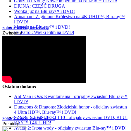
Godzilla i Kong: Nowe imperium na Blu-ray™ i DVD!
DIUNA: CZĘŚĆ DRUGA
Wonka już na Blu-ray™ i DVD!
Aquaman i Zaginione Królestwo na 4K UHD™, Blu-ray™
i DVD!
Marvels na Blu-ray™ i DVD!
zobacz więcej newsów »
Psi Patrol: Wielki Film na DVD!
Zwiastuny
Ostatnio dodane:
Ant-Man i Osa: Kwantomania - oficjalny zwiastun Blu-ray™
i DVD!
Dungeons & Dragons: Złodziejski honor - oficjalny zwiastun
4 Ultra HD™, Blu-ray™ i DVD!
SZYBCY I WŚCIEKLI 10 - oficjalny zwiastun DVD, BLU-
zobacz więcej zwiastunów »
RAY™ i 4K UHD!
Premiery
Avatar 2: Istota wody - oficjalny zwiastun Blu-ray™ i DVD!