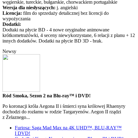
węgierskie, tureckie, bułgarskie, chorwackiem portugalskie
Wersja dla niesłyszących:
j. angielski
Licencja:
film do sprzedaży detalicznej bez licencji do
wypożyczania
Dodatki:
Dodtaki na płycie BD - 4 nowe oryginalne animowane
krótkometrażówki, 4 seceny niewykorzystane, 6 relacji z planu + 12
innych dodatków. Dodatki na płycie BD 3D - brak.
Newsy
Ród Smoka, Sezon 2 na Blu-ray™ i DVD!
Po koronacji króla Aegona II i śmierci syna królowej Rhaenyry
dochodzi do rozłamu w rodzie Targaryenów. Aegon II rządzi
z Żelaznego...
Furiosa: Saga Mad Max na 4K UHD™, BLU-RAY™
I DVD!