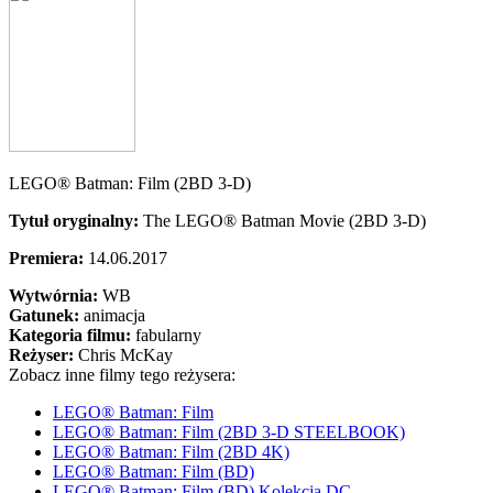
LEGO® Batman: Film (2BD 3-D)
Tytuł oryginalny:
The LEGO® Batman Movie (2BD 3-D)
Premiera:
14.06.2017
Wytwórnia:
WB
Gatunek:
animacja
Kategoria filmu:
fabularny
Reżyser:
Chris McKay
Zobacz inne filmy tego reżysera:
LEGO® Batman: Film
LEGO® Batman: Film (2BD 3-D STEELBOOK)
LEGO® Batman: Film (2BD 4K)
LEGO® Batman: Film (BD)
LEGO® Batman: Film (BD) Kolekcja DC