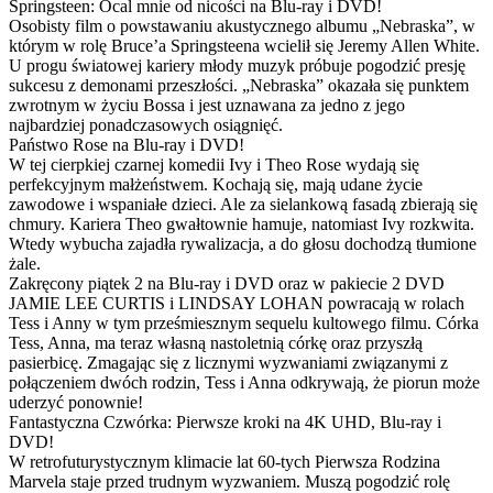
Springsteen: Ocal mnie od nicości na Blu-ray i DVD!
Osobisty film o powstawaniu akustycznego albumu „Nebraska”, w
którym w rolę Bruce’a Springsteena wcielił się Jeremy Allen White.
U progu światowej kariery młody muzyk próbuje pogodzić presję
sukcesu z demonami przeszłości. „Nebraska” okazała się punktem
zwrotnym w życiu Bossa i jest uznawana za jedno z jego
najbardziej ponadczasowych osiągnięć.
Państwo Rose na Blu-ray i DVD!
W tej cierpkiej czarnej komedii Ivy i Theo Rose wydają się
perfekcyjnym małżeństwem. Kochają się, mają udane życie
zawodowe i wspaniałe dzieci. Ale za sielankową fasadą zbierają się
chmury. Kariera Theo gwałtownie hamuje, natomiast Ivy rozkwita.
Wtedy wybucha zajadła rywalizacja, a do głosu dochodzą tłumione
żale.
Zakręcony piątek 2 na Blu-ray i DVD oraz w pakiecie 2 DVD
JAMIE LEE CURTIS i LINDSAY LOHAN powracają w rolach
Tess i Anny w tym prześmiesznym sequelu kultowego filmu. Córka
Tess, Anna, ma teraz własną nastoletnią córkę oraz przyszłą
pasierbicę. Zmagając się z licznymi wyzwaniami związanymi z
połączeniem dwóch rodzin, Tess i Anna odkrywają, że piorun może
uderzyć ponownie!
Fantastyczna Czwórka: Pierwsze kroki na 4K UHD, Blu-ray i
DVD!
W retrofuturystycznym klimacie lat 60-tych Pierwsza Rodzina
Marvela staje przed trudnym wyzwaniem. Muszą pogodzić rolę