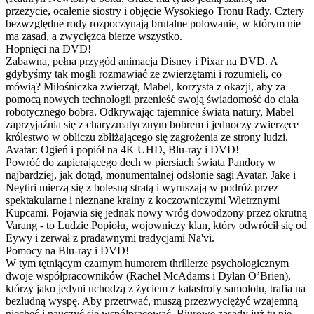
przeżycie, ocalenie siostry i objęcie Wysokiego Tronu Rady. Cztery
bezwzględne rody rozpoczynają brutalne polowanie, w którym nie
ma zasad, a zwycięzca bierze wszystko.
Hopnięci na DVD!
Zabawna, pełna przygód animacja Disney i Pixar na DVD. A
gdybyśmy tak mogli rozmawiać ze zwierzętami i rozumieli, co
mówią? Miłośniczka zwierząt, Mabel, korzysta z okazji, aby za
pomocą nowych technologii przenieść swoją świadomość do ciała
robotycznego bobra. Odkrywając tajemnice świata natury, Mabel
zaprzyjaźnia się z charyzmatycznym bobrem i jednoczy zwierzęce
królestwo w obliczu zbliżającego się zagrożenia ze strony ludzi.
Avatar: Ogień i popiół na 4K UHD, Blu-ray i DVD!
Powróć do zapierającego dech w piersiach świata Pandory w
najbardziej, jak dotąd, monumentalnej odsłonie sagi Avatar. Jake i
Neytiri mierzą się z bolesną stratą i wyruszają w podróż przez
spektakularne i nieznane krainy z koczowniczymi Wietrznymi
Kupcami. Pojawia się jednak nowy wróg dowodzony przez okrutną
Varang - to Ludzie Popiołu, wojowniczy klan, który odwrócił się od
Eywy i zerwał z pradawnymi tradycjami Na'vi.
Pomocy na Blu-ray i DVD!
W tym tętniącym czarnym humorem thrillerze psychologicznym
dwoje współpracowników (Rachel McAdams i Dylan O’Brien),
którzy jako jedyni uchodzą z życiem z katastrofy samolotu, trafia na
bezludną wyspę. Aby przetrwać, muszą przezwyciężyć wzajemną
niechęć i nauczyć się współpracować. Biurowe zasady już tu nie