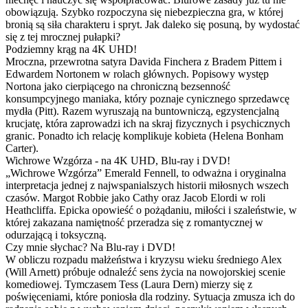
obowiązują. Szybko rozpoczyna się niebezpieczna gra, w której
bronią są siła charakteru i spryt. Jak daleko się posuną, by wydostać
się z tej mrocznej pułapki?
Podziemny krąg na 4K UHD!
Mroczna, przewrotna satyra Davida Finchera z Bradem Pittem i
Edwardem Nortonem w rolach głównych. Popisowy występ
Nortona jako cierpiącego na chroniczną bezsenność
konsumpcyjnego maniaka, który poznaje cynicznego sprzedawcę
mydła (Pitt). Razem wyruszają na buntowniczą, egzystencjalną
krucjatę, która zaprowadzi ich na skraj fizycznych i psychicznych
granic. Ponadto ich relację komplikuje kobieta (Helena Bonham
Carter).
Wichrowe Wzgórza - na 4K UHD, Blu-ray i DVD!
„Wichrowe Wzgórza” Emerald Fennell, to odważna i oryginalna
interpretacja jednej z najwspanialszych historii miłosnych wszech
czasów. Margot Robbie jako Cathy oraz Jacob Elordi w roli
Heathcliffa. Epicka opowieść o pożądaniu, miłości i szaleństwie, w
której zakazana namiętność przeradza się z romantycznej w
odurzającą i toksyczną.
Czy mnie słychac? Na Blu-ray i DVD!
W obliczu rozpadu małżeństwa i kryzysu wieku średniego Alex
(Will Arnett) próbuje odnaleźć sens życia na nowojorskiej scenie
komediowej. Tymczasem Tess (Laura Dern) mierzy się z
poświęceniami, które poniosła dla rodziny. Sytuacja zmusza ich do