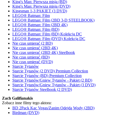
King's Man: Pierwsza misja (BD)
King's Man: Pierwsza misja (DVD)
Kingsman 1-3 PAKIET (3 DVD)
LEGO® Batman: Film
LEGO® Batman: Film (2BD 3-D STEELBOOK)
LEGO® Batman: Film (2BD 4K)
LEGO® Batman: Film (BD)
LEGO® Batman: Film (BD) Kolekcja DC
LEGO® Batman: Film (DVD) Kolekcja DC
Nie czas umierać (2 BD)
Nie czas umierać (2BD 4K)
Nie czas umierać (2BD 4K) Steelbook
Nie czas umierać (BD)
Nie czas umierać (DVD)
Starcie Tytanów
Starcie Tytanów (2 DVD) Premium Collection
Starcie Tytanów (BD) Premium Collection
Starcie Tytanów/Gniew Tytanów - Pakiet (2 BD)
Starcie Tytanów/Gniew Tytanów - Pakiet (3 DVD)
Starcie Tytanów Steelbook (2 DVD)
Zach Galifianakis
Zobacz inne filmy tego aktora:
BD 2Pack Kac Vegas/Zanim Odejdą Wody (2BD)
Birdman (DVD)