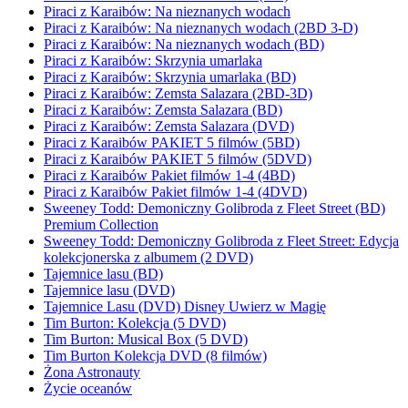
Piraci z Karaibów: Na nieznanych wodach
Piraci z Karaibów: Na nieznanych wodach (2BD 3-D)
Piraci z Karaibów: Na nieznanych wodach (BD)
Piraci z Karaibów: Skrzynia umarlaka
Piraci z Karaibów: Skrzynia umarlaka (BD)
Piraci z Karaibów: Zemsta Salazara (2BD-3D)
Piraci z Karaibów: Zemsta Salazara (BD)
Piraci z Karaibów: Zemsta Salazara (DVD)
Piraci z Karaibów PAKIET 5 filmów (5BD)
Piraci z Karaibów PAKIET 5 filmów (5DVD)
Piraci z Karaibów Pakiet filmów 1-4 (4BD)
Piraci z Karaibów Pakiet filmów 1-4 (4DVD)
Sweeney Todd: Demoniczny Golibroda z Fleet Street (BD)
Premium Collection
Sweeney Todd: Demoniczny Golibroda z Fleet Street: Edycja
kolekcjonerska z albumem (2 DVD)
Tajemnice lasu (BD)
Tajemnice lasu (DVD)
Tajemnice Lasu (DVD) Disney Uwierz w Magię
Tim Burton: Kolekcja (5 DVD)
Tim Burton: Musical Box (5 DVD)
Tim Burton Kolekcja DVD (8 filmów)
Żona Astronauty
Życie oceanów