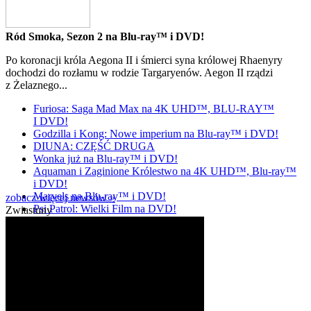
Ród Smoka, Sezon 2 na Blu-ray™ i DVD!
Po koronacji króla Aegona II i śmierci syna królowej Rhaenyry
dochodzi do rozłamu w rodzie Targaryenów. Aegon II rządzi
z Żelaznego...
Furiosa: Saga Mad Max na 4K UHD™, BLU-RAY™
I DVD!
Godzilla i Kong: Nowe imperium na Blu-ray™ i DVD!
DIUNA: CZĘŚĆ DRUGA
Wonka już na Blu-ray™ i DVD!
Aquaman i Zaginione Królestwo na 4K UHD™, Blu-ray™
i DVD!
Marvels na Blu-ray™ i DVD!
zobacz więcej newsów »
Psi Patrol: Wielki Film na DVD!
Zwiastuny