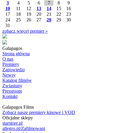
3
4
5
6
7
8
9
10
11
12
13
14
15
16
17
18
19
20
21
22
23
24
25
26
27
28
29
30
31
zobacz więcej premier »
Galapagos
Strona główna
O nas
Premiery
Zapowiedzi
Newsy
Katalog filmów
Zwiastuny
Pressroom
Kontakt
Galapagos Films
Zobacz nasze premiery kinowe i VOD
Oficjalne sklepy
starstore.pl
allegro.pl/Zafilmowani