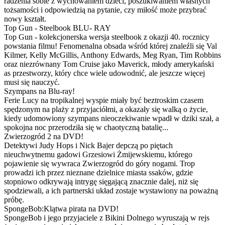
radzenia sobie z wychowaniem dzieci, poszukiwaniem własnych
tożsamości i odpowiedzią na pytanie, czy miłość może przybrać
nowy kształt.
Top Gun - Steelbook BLU- RAY
Top Gun - kolekcjonerska wersja steelbook z okazji 40. rocznicy
powstania filmu! Fenomenalna obsada wśród której znaleźli się Val
Kilmer, Kelly McGillis, Anthony Edwards, Meg Ryan, Tim Robbins
oraz niezrównany Tom Cruise jako Maverick, młody amerykański
as przestworzy, który chce wiele udowodnić, ale jeszcze więcej
musi się nauczyć.
Szympans na Blu-ray!
Ferie Lucy na tropikalnej wyspie miały być beztroskim czasem
spędzonym na plaży z przyjaciółmi, a okazały się walką o życie,
kiedy udomowiony szympans nieoczekiwanie wpadł w dziki szał, a
spokojna noc przerodziła się w chaotyczną batalię...
Zwierzogród 2 na DVD!
Detektywi Judy Hops i Nick Bajer depczą po piętach
nieuchwytnemu gadowi Grzesiowi Żmijewskiemu, którego
pojawienie się wywraca Zwierzogród do góry nogami. Trop
prowadzi ich przez nieznane dzielnice miasta ssaków, gdzie
stopniowo odkrywają intrygę sięgającą znacznie dalej, niż się
spodziewali, a ich partnerski układ zostaje wystawiony na poważną
próbę.
SpongeBob:Klątwa pirata na DVD!
SpongeBob i jego przyjaciele z Bikini Dolnego wyruszają w rejs