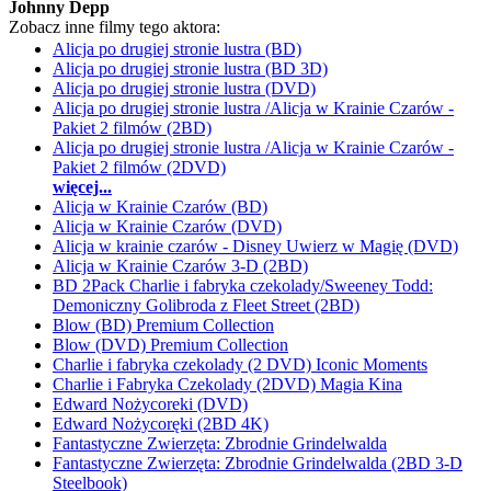
Johnny Depp
Zobacz inne filmy tego aktora:
Alicja po drugiej stronie lustra (BD)
Alicja po drugiej stronie lustra (BD 3D)
Alicja po drugiej stronie lustra (DVD)
Alicja po drugiej stronie lustra /Alicja w Krainie Czarów -
Pakiet 2 filmów (2BD)
Alicja po drugiej stronie lustra /Alicja w Krainie Czarów -
Pakiet 2 filmów (2DVD)
więcej...
Alicja w Krainie Czarów (BD)
Alicja w Krainie Czarów (DVD)
Alicja w krainie czarów - Disney Uwierz w Magię (DVD)
Alicja w Krainie Czarów 3-D (2BD)
BD 2Pack Charlie i fabryka czekolady/Sweeney Todd:
Demoniczny Golibroda z Fleet Street (2BD)
Blow (BD) Premium Collection
Blow (DVD) Premium Collection
Charlie i fabryka czekolady (2 DVD) Iconic Moments
Charlie i Fabryka Czekolady (2DVD) Magia Kina
Edward Nożycoreki (DVD)
Edward Nożycoręki (2BD 4K)
Fantastyczne Zwierzęta: Zbrodnie Grindelwalda
Fantastyczne Zwierzęta: Zbrodnie Grindelwalda (2BD 3-D
Steelbook)