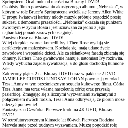
Springsteen: Ocal mnie od nicości na Blu-ray i DVD!
Osobisty film o powstawaniu akustycznego albumu „Nebraska”, w
którym w rolę Bruce’a Springsteena wcielił się Jeremy Allen White.
U progu światowej kariery młody muzyk próbuje pogodzić presję
sukcesu z demonami przeszłości. „Nebraska” okazała się punktem
zwrotnym w życiu Bossa i jest uznawana za jedno z jego
najbardziej ponadczasowych osiągnięć.
Państwo Rose na Blu-ray i DVD!
W tej cierpkiej czarnej komedii Ivy i Theo Rose wydają się
perfekcyjnym małżeństwem. Kochają się, mają udane życie
zawodowe i wspaniałe dzieci. Ale za sielankową fasadą zbierają się
chmury. Kariera Theo gwałtownie hamuje, natomiast Ivy rozkwita.
Wtedy wybucha zajadła rywalizacja, a do głosu dochodzą tłumione
żale.
Zakręcony piątek 2 na Blu-ray i DVD oraz w pakiecie 2 DVD
JAMIE LEE CURTIS i LINDSAY LOHAN powracają w rolach
Tess i Anny w tym prześmiesznym sequelu kultowego filmu. Córka
Tess, Anna, ma teraz własną nastoletnią córkę oraz przyszłą
pasierbicę. Zmagając się z licznymi wyzwaniami związanymi z
połączeniem dwóch rodzin, Tess i Anna odkrywają, że piorun może
uderzyć ponownie!
Fantastyczna Czwórka: Pierwsze kroki na 4K UHD, Blu-ray i
DVD!
W retrofuturystycznym klimacie lat 60-tych Pierwsza Rodzina
Marvela staje przed trudnym wyzwaniem. Muszą pogodzić rolę