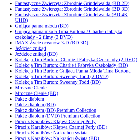
Fantastyczne Zwierzęta: Zbrodnie Grindelwalda (BD 2D)
Fantastyczne Zwierzęta: Zbrodnie Grindelwalda (BD 3D)
Fantastyczne Zwierzęta: Zbrodnie Grindelwalda (BD 4K
UHD)
Gnijąca panna młoda (BD)
Gnijąca panna młoda Tima Burtona / Charlie i fabryka
czekolady - 2 filmy (3 DVD)
IMAX Życie oceanów 3-D (BD 3D)
Jeździec znikąd
Jeździec znikąd (BD)
Kolekcja Tim Burton : Charlie I Fabryka Czekolady (2 DVD)
Kolekcja Tim Burton: Charlie i Fabryka Czekolady (BD)
Kolekcja Tim Burton: Gnijaca Panna Mloda Tima Burtona
Kolekcja Tim Burton: Sweeney Todd (2 DVD)
Kolekcja Tim Burton: Sweeney Todd (BD)
Mroczne Cienie
Mroczne Cienie (BD)
Pakt z diabłem
Pakt z diabłem (BD)
Pakt z diabłem (BD) Premium Collection
Pakt z diabłem (DVD) Premium Collection
Piraci z Karaibów: Klątwa Czarnej Perły
Piraci z Karaibów: Klątwa Czarnej Perły (BD)
Piraci z Karaibów: Na krańcu świata
Piraci z Karaibów: Na krańcu świata (BD)