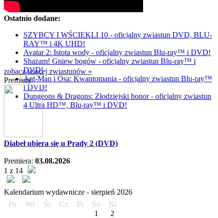
Ostatnio dodane:
SZYBCY I WŚCIEKLI 10 - oficjalny zwiastun DVD, BLU-
RAY™ i 4K UHD!
Avatar 2: Istota wody - oficjalny zwiastun Blu-ray™ i DVD!
Shazam! Gniew bogów - oficjalny zwiastun Blu-ray™ i
DVD!
zobacz więcej zwiastunów »
Ant-Man i Osa: Kwantomania - oficjalny zwiastun Blu-ray™
Premiery
i DVD!
Dungeons & Dragons: Złodziejski honor - oficjalny zwiastun
4 Ultra HD™, Blu-ray™ i DVD!
Diabeł ubiera się u Prady 2 (DVD)
Premiera:
03.08.2026
1 z 14
Kalendarium wydawnicze -
sierpień
2026
Pn
Wt
Śr
Cz
Pi
So
Ni
1
2