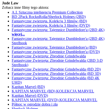
Jude Law
Zobacz inne filmy tego aktora:
A.I. Sztuczna inteligencja Premium Collection
BD 2Pack RocknRolla/Sherlock Holmes (2BD)
Fantastyczne zwierzęta. Kolekcja 3 filmów (BD)
Fantastyczne zwierzęta. Kolekcja 3 filmów (DVD)
Fantastyczne zwierzęta: Tajemnice Dumbledore'a (2BD 4K)
więcej...
Fantastyczne zwierzęta: Tajemnice Dumbledore'a (2BD 4K)
Steelbook
Fantastyczne zwierzęta: Tajemnice Dumbledore'a (BD)
Fantastyczne zwierzęta: Tajemnice Dumbledore'a (DVD)
Fantastyczne Zwierzęta: Zbrodnie Grindelwalda
Fantastyczne Zwierzęta: Zbrodnie Grindelwalda (2BD 3-D
Steelbook)
Fantastyczne Zwierzęta: Zbrodnie Grindelwalda (BD 2D)
Fantastyczne Zwierzęta: Zbrodnie Grindelwalda (BD 3D)
Fantastyczne Zwierzęta: Zbrodnie Grindelwalda (BD 4K
UHD)
Kapitan Marvel (BD)
KAPITAN MARVEL (BD) KOLEKCJA MARVEL
Kapitan Marvel (DVD)
KAPITAN MARVEL (DVD) KOLEKCJA MARVEL
Północ w ogrodzie dobra i zła
Sherlock Holmes