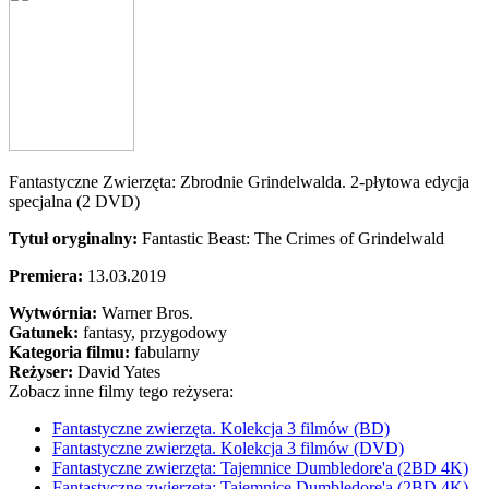
Fantastyczne Zwierzęta: Zbrodnie Grindelwalda. 2-płytowa edycja
specjalna (2 DVD)
Tytuł oryginalny:
Fantastic Beast: The Crimes of Grindelwald
Premiera:
13.03.2019
Wytwórnia:
Warner Bros.
Gatunek:
fantasy, przygodowy
Kategoria filmu:
fabularny
Reżyser:
David Yates
Zobacz inne filmy tego reżysera:
Fantastyczne zwierzęta. Kolekcja 3 filmów (BD)
Fantastyczne zwierzęta. Kolekcja 3 filmów (DVD)
Fantastyczne zwierzęta: Tajemnice Dumbledore'a (2BD 4K)
Fantastyczne zwierzęta: Tajemnice Dumbledore'a (2BD 4K)