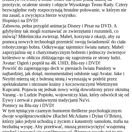
przeżycie, ocalenie siostry i objęcie Wysokiego Tronu Rady. Cztery
bezwzględne rody rozpoczynają brutalne polowanie, w którym nie
ma zasad, a zwycięzca bierze wszystko.
Hopnięci na DVD!
Zabawna, pełna przygód animacja Disney i Pixar na DVD. A
gdybyśmy tak mogli rozmawiać ze zwierzętami i rozumieli, co
mówią? Miłośniczka zwierząt, Mabel, korzysta z okazji, aby za
pomocą nowych technologii przenieść swoją świadomość do ciała
robotycznego bobra. Odkrywając tajemnice świata natury, Mabel
zaprzyjaźnia się z charyzmatycznym bobrem i jednoczy zwierzęce
królestwo w obliczu zbliżającego się zagrożenia ze strony ludzi.
Avatar: Ogień i popiół na 4K UHD, Blu-ray i DVD!
Powróć do zapierającego dech w piersiach świata Pandory w
najbardziej, jak dotąd, monumentalnej odsłonie sagi Avatar. Jake i
Neytiri mierzą się z bolesną stratą i wyruszają w podróż przez
spektakularne i nieznane krainy z koczowniczymi Wietrznymi
Kupcami. Pojawia się jednak nowy wróg dowodzony przez okrutną
Varang - to Ludzie Popiołu, wojowniczy klan, który odwrócił się od
Eywy i zerwał z pradawnymi tradycjami Na'vi.
Pomocy na Blu-ray i DVD!
W tym tętniącym czarnym humorem thrillerze psychologicznym
dwoje współpracowników (Rachel McAdams i Dylan O’Brien),
którzy jako jedyni uchodzą z życiem z katastrofy samolotu, trafia na
bezludną wyspę. Aby przetrwać, muszą przezwyciężyć wzajemną
niechęć i nauczyć się współpracować. Biurowe zasady już tu nie