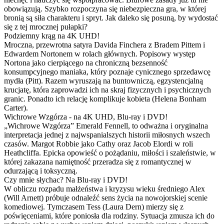
obowiązują. Szybko rozpoczyna się niebezpieczna gra, w której
bronią są siła charakteru i spryt. Jak daleko się posuną, by wydostać
się z tej mrocznej pułapki?
Podziemny krąg na 4K UHD!
Mroczna, przewrotna satyra Davida Finchera z Bradem Pittem i
Edwardem Nortonem w rolach głównych. Popisowy występ
Nortona jako cierpiącego na chroniczną bezsenność
konsumpcyjnego maniaka, który poznaje cynicznego sprzedawcę
mydła (Pitt). Razem wyruszają na buntowniczą, egzystencjalną
krucjatę, która zaprowadzi ich na skraj fizycznych i psychicznych
granic. Ponadto ich relację komplikuje kobieta (Helena Bonham
Carter).
Wichrowe Wzgórza - na 4K UHD, Blu-ray i DVD!
„Wichrowe Wzgórza” Emerald Fennell, to odważna i oryginalna
interpretacja jednej z najwspanialszych historii miłosnych wszech
czasów. Margot Robbie jako Cathy oraz Jacob Elordi w roli
Heathcliffa. Epicka opowieść o pożądaniu, miłości i szaleństwie, w
której zakazana namiętność przeradza się z romantycznej w
odurzającą i toksyczną.
Czy mnie słychac? Na Blu-ray i DVD!
W obliczu rozpadu małżeństwa i kryzysu wieku średniego Alex
(Will Arnett) próbuje odnaleźć sens życia na nowojorskiej scenie
komediowej. Tymczasem Tess (Laura Dern) mierzy się z
poświęceniami, które poniosła dla rodziny. Sytuacja zmusza ich do