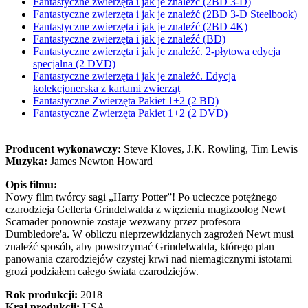
Fantastyczne zwierzęta i jak je znaleźć (2BD 3-D)
Fantastyczne zwierzęta i jak je znaleźć (2BD 3-D Steelbook)
Fantastyczne zwierzęta i jak je znaleźć (2BD 4K)
Fantastyczne zwierzęta i jak je znaleźć (BD)
Fantastyczne zwierzęta i jak je znaleźć. 2-płytowa edycja
specjalna (2 DVD)
Fantastyczne zwierzęta i jak je znaleźć. Edycja
kolekcjonerska z kartami zwierząt
Fantastyczne Zwierzęta Pakiet 1+2 (2 BD)
Fantastyczne Zwierzęta Pakiet 1+2 (2 DVD)
Producent wykonawczy:
Steve Kloves, J.K. Rowling, Tim Lewis
Muzyka:
James Newton Howard
Opis filmu:
Nowy film twórcy sagi „Harry Potter”! Po ucieczce potężnego
czarodzieja Gellerta Grindelwalda z więzienia magizoolog Newt
Scamader ponownie zostaje wezwany przez profesora
Dumbledore'a. W obliczu nieprzewidzianych zagrożeń Newt musi
znaleźć sposób, aby powstrzymać Grindelwalda, którego plan
panowania czarodziejów czystej krwi nad niemagicznymi istotami
grozi podziałem całego świata czarodziejów.
Rok produkcji:
2018
Kraj produkcji:
USA