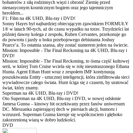
bohaterów z siłą rodzinnych więzi i obronić Ziemię przed
nienasyconym kosmicznym bogiem oraz jego tajemniczym
heroldem...
F1: Film na 4K UHD, Blu-ray i DVD!
Sonny Hayes był najbardziej obiecującym zjawiskiem FORMUŁY
1® w latach 90-tych, aż do czasu wypadku na torze. Trzydzieści lat
później dawny kolega z zespołu, Ruben Cervantes, przekonuje go
do powrotu i jazdy u boku przebojowego debiutanta Joshuy
Pearce’a. To ostatnia szansa, aby zostać numerem jeden na świecie.
Mission: Impossible - The Final Reckoning na 4K UHD, Blu-ray i
DVD!
Mission: Impossible - The Final Reckoning, to ósma część kultowej
serii, w której Tom Cruise wciela się w rolę nieustraszonego Ethana
Hunta. Agent Ethan Hunt wraz z zespołem IMF kontynuują
poszukiwania Entity - sztucznej inteligencji, która zinfiltrowała sieci
wywiadowcze całego świata. Hunt ściga się z czasem, by uratować
świat, który znamy.
Superman na 4K UHD, Blu-ray i DVD!
Oto Superman na 4K UHD, Blu-ray i DVD, w nowej odsłonie
Jamesa Gunna – kinowy hit oczekiwany przez fanów uniwersum
DC. Mieszanka zapierającej dech w piersiach akcji, humoru i
wzruszeń. Superman Gunna kieruje się współczuciem i głęboko
zakorzenioną wiarą w dobro ludzkości.
DVD