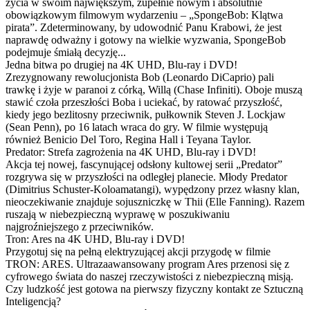
życia w swoim największym, zupełnie nowym i absolutnie
obowiązkowym filmowym wydarzeniu – „SpongeBob: Klątwa
pirata”. Zdeterminowany, by udowodnić Panu Krabowi, że jest
naprawdę odważny i gotowy na wielkie wyzwania, SpongeBob
podejmuje śmiałą decyzję...
Jedna bitwa po drugiej na 4K UHD, Blu-ray i DVD!
Zrezygnowany rewolucjonista Bob (Leonardo DiCaprio) pali
trawkę i żyje w paranoi z córką, Willą (Chase Infiniti). Oboje muszą
stawić czoła przeszłości Boba i uciekać, by ratować przyszłość,
kiedy jego bezlitosny przeciwnik, pułkownik Steven J. Lockjaw
(Sean Penn), po 16 latach wraca do gry. W filmie występują
również Benicio Del Toro, Regina Hall i Teyana Taylor.
Predator: Strefa zagrożenia na 4K UHD, Blu-ray i DVD!
Akcja tej nowej, fascynującej odsłony kultowej serii „Predator”
rozgrywa się w przyszłości na odległej planecie. Młody Predator
(Dimitrius Schuster-Koloamatangi), wypędzony przez własny klan,
nieoczekiwanie znajduje sojuszniczkę w Thii (Elle Fanning). Razem
ruszają w niebezpieczną wyprawę w poszukiwaniu
najgroźniejszego z przeciwników.
Tron: Ares na 4K UHD, Blu-ray i DVD!
Przygotuj się na pełną elektryzującej akcji przygodę w filmie
TRON: ARES. Ultrazaawansowany program Ares przenosi się z
cyfrowego świata do naszej rzeczywistości z niebezpieczną misją.
Czy ludzkość jest gotowa na pierwszy fizyczny kontakt ze Sztuczną
Inteligencją?