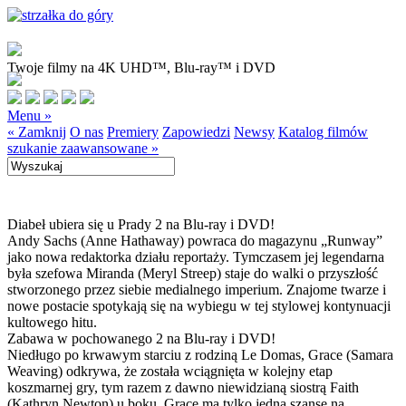
Twoje filmy na 4K UHD™, Blu-ray™ i DVD
Menu »
« Zamknij
O nas
Premiery
Zapowiedzi
Newsy
Katalog filmów
szukanie zaawansowane »
Diabeł ubiera się u Prady 2 na Blu-ray i DVD!
Andy Sachs (Anne Hathaway) powraca do magazynu „Runway”
jako nowa redaktorka działu reportaży. Tymczasem jej legendarna
była szefowa Miranda (Meryl Streep) staje do walki o przyszłość
stworzonego przez siebie medialnego imperium. Znajome twarze i
nowe postacie spotykają się na wybiegu w tej stylowej kontynuacji
kultowego hitu.
Zabawa w pochowanego 2 na Blu-ray i DVD!
Niedługo po krwawym starciu z rodziną Le Domas, Grace (Samara
Weaving) odkrywa, że została wciągnięta w kolejny etap
koszmarnej gry, tym razem z dawno niewidzianą siostrą Faith
(Kathryn Newton) u boku. Grace ma tylko jedną szansę na