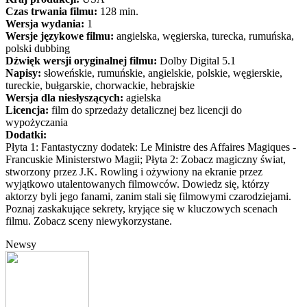
Czas trwania filmu:
128 min.
Wersja wydania:
1
Wersje językowe filmu:
angielska, węgierska, turecka, rumuńska,
polski dubbing
Dźwięk wersji oryginalnej filmu:
Dolby Digital 5.1
Napisy:
słoweńskie, rumuńskie, angielskie, polskie, węgierskie,
tureckie, bułgarskie, chorwackie, hebrajskie
Wersja dla niesłyszących:
agielska
Licencja:
film do sprzedaży detalicznej bez licencji do
wypożyczania
Dodatki:
Płyta 1: Fantastyczny dodatek: Le Ministre des Affaires Magiques -
Francuskie Ministerstwo Magii; Płyta 2: Zobacz magiczny świat,
stworzony przez J.K. Rowling i ożywiony na ekranie przez
wyjątkowo utalentowanych filmowców. Dowiedz się, którzy
aktorzy byli jego fanami, zanim stali się filmowymi czarodziejami.
Poznaj zaskakujące sekrety, kryjące się w kluczowych scenach
filmu. Zobacz sceny niewykorzystane.
Newsy