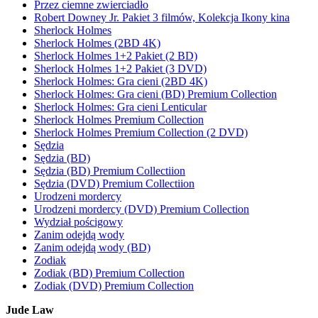
Przez ciemne zwierciadło
Robert Downey Jr. Pakiet 3 filmów, Kolekcja Ikony kina
Sherlock Holmes
Sherlock Holmes (2BD 4K)
Sherlock Holmes 1+2 Pakiet (2 BD)
Sherlock Holmes 1+2 Pakiet (3 DVD)
Sherlock Holmes: Gra cieni (2BD 4K)
Sherlock Holmes: Gra cieni (BD) Premium Collection
Sherlock Holmes: Gra cieni Lenticular
Sherlock Holmes Premium Collection
Sherlock Holmes Premium Collection (2 DVD)
Sędzia
Sędzia (BD)
Sędzia (BD) Premium Collectiion
Sędzia (DVD) Premium Collectiion
Urodzeni mordercy
Urodzeni mordercy (DVD) Premium Collection
Wydział pościgowy
Zanim odejdą wody
Zanim odejdą wody (BD)
Zodiak
Zodiak (BD) Premium Collection
Zodiak (DVD) Premium Collection
Jude Law