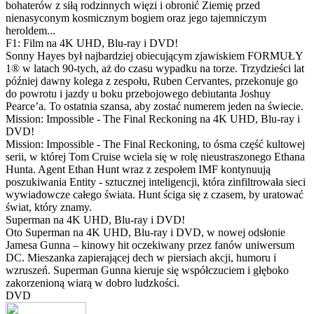
bohaterów z siłą rodzinnych więzi i obronić Ziemię przed
nienasyconym kosmicznym bogiem oraz jego tajemniczym
heroldem...
F1: Film na 4K UHD, Blu-ray i DVD!
Sonny Hayes był najbardziej obiecującym zjawiskiem FORMUŁY
1® w latach 90-tych, aż do czasu wypadku na torze. Trzydzieści lat
później dawny kolega z zespołu, Ruben Cervantes, przekonuje go
do powrotu i jazdy u boku przebojowego debiutanta Joshuy
Pearce’a. To ostatnia szansa, aby zostać numerem jeden na świecie.
Mission: Impossible - The Final Reckoning na 4K UHD, Blu-ray i
DVD!
Mission: Impossible - The Final Reckoning, to ósma część kultowej
serii, w której Tom Cruise wciela się w rolę nieustraszonego Ethana
Hunta. Agent Ethan Hunt wraz z zespołem IMF kontynuują
poszukiwania Entity - sztucznej inteligencji, która zinfiltrowała sieci
wywiadowcze całego świata. Hunt ściga się z czasem, by uratować
świat, który znamy.
Superman na 4K UHD, Blu-ray i DVD!
Oto Superman na 4K UHD, Blu-ray i DVD, w nowej odsłonie
Jamesa Gunna – kinowy hit oczekiwany przez fanów uniwersum
DC. Mieszanka zapierającej dech w piersiach akcji, humoru i
wzruszeń. Superman Gunna kieruje się współczuciem i głęboko
zakorzenioną wiarą w dobro ludzkości.
DVD