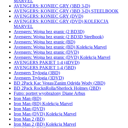
MARVEL
AVENGERS: KONIEC GRY (3BD 3-D)
AVENGERS: KONIEC GRY (3BD 3-D) STEELBOOK
AVENGERS: KONIEC GRY (DVD)
AVENGERS: KONIEC GRY (DVD) KOLEKCJA
MARVEL
Avengers: Wojna bez granic (2 BD3D)
Avengers: Wojna bez granic (2 BD3D Steelbook)
Avengers: Wojna bez granic (BD)
Avengers: Wojna bez granic (BD) Kolekcja Marvel
Avengers: Wojna bez granic (DVD)
Avengers: Wojna bez granic (DVD) Kolekcja Marvel
AVENGERS PAKIET 1-4 (4DVD)
AVENGERS PAKIET 1-4 (5BD)
Avengers Trylogia (3BD)
Avengers Trylogia (3DVD)
BD 2Pack Kac Vegas/Zanim Odejdą Wody (2BD)
BD 2Pack RocknRolla/Sherlock Holmes (2BD)
Futro: portret wyobrażony Diane Arbus
Iron Man (BD)
Iron Man (BD) Kolekcja Marvel
Iron Man (DVD)
Iron Man (DVD) Kolekcja Marvel
Iron Man 2 (BD)
Iron Man 2 (BD) Kolekcja Marvel