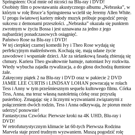
Springsteen: Ocal mnie od nicości na Blu-ray i DVD!
Osobisty film o powstawaniu akustycznego albumu „Nebraska”, w
którym w rolę Bruce’a Springsteena wcielił się Jeremy Allen White.
U progu światowej kariery młody muzyk próbuje pogodzić presję
sukcesu z demonami przeszłości. „Nebraska” okazała się punktem
zwrotnym w życiu Bossa i jest uznawana za jedno z jego
najbardziej ponadczasowych osiągnięć.
Państwo Rose na Blu-ray i DVD!
W tej cierpkiej czarnej komedii Ivy i Theo Rose wydają się
perfekcyjnym małżeństwem. Kochają się, mają udane życie
zawodowe i wspaniałe dzieci. Ale za sielankową fasadą zbierają się
chmury. Kariera Theo gwałtownie hamuje, natomiast Ivy rozkwita.
Wtedy wybucha zajadła rywalizacja, a do głosu dochodzą tłumione
żale.
Zakręcony piątek 2 na Blu-ray i DVD oraz w pakiecie 2 DVD
JAMIE LEE CURTIS i LINDSAY LOHAN powracają w rolach
Tess i Anny w tym prześmiesznym sequelu kultowego filmu. Córka
Tess, Anna, ma teraz własną nastoletnią córkę oraz przyszłą
pasierbicę. Zmagając się z licznymi wyzwaniami związanymi z
połączeniem dwóch rodzin, Tess i Anna odkrywają, że piorun może
uderzyć ponownie!
Fantastyczna Czwórka: Pierwsze kroki na 4K UHD, Blu-ray i
DVD!
W retrofuturystycznym klimacie lat 60-tych Pierwsza Rodzina
Marvela staje przed trudnym wyzwaniem. Muszą pogodzić rolę