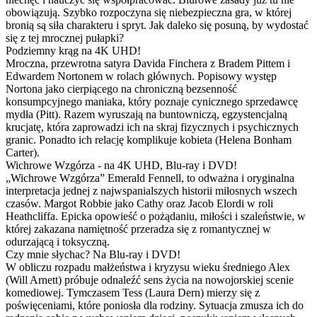
obowiązują. Szybko rozpoczyna się niebezpieczna gra, w której
bronią są siła charakteru i spryt. Jak daleko się posuną, by wydostać
się z tej mrocznej pułapki?
Podziemny krąg na 4K UHD!
Mroczna, przewrotna satyra Davida Finchera z Bradem Pittem i
Edwardem Nortonem w rolach głównych. Popisowy występ
Nortona jako cierpiącego na chroniczną bezsenność
konsumpcyjnego maniaka, który poznaje cynicznego sprzedawcę
mydła (Pitt). Razem wyruszają na buntowniczą, egzystencjalną
krucjatę, która zaprowadzi ich na skraj fizycznych i psychicznych
granic. Ponadto ich relację komplikuje kobieta (Helena Bonham
Carter).
Wichrowe Wzgórza - na 4K UHD, Blu-ray i DVD!
„Wichrowe Wzgórza” Emerald Fennell, to odważna i oryginalna
interpretacja jednej z najwspanialszych historii miłosnych wszech
czasów. Margot Robbie jako Cathy oraz Jacob Elordi w roli
Heathcliffa. Epicka opowieść o pożądaniu, miłości i szaleństwie, w
której zakazana namiętność przeradza się z romantycznej w
odurzającą i toksyczną.
Czy mnie słychac? Na Blu-ray i DVD!
W obliczu rozpadu małżeństwa i kryzysu wieku średniego Alex
(Will Arnett) próbuje odnaleźć sens życia na nowojorskiej scenie
komediowej. Tymczasem Tess (Laura Dern) mierzy się z
poświęceniami, które poniosła dla rodziny. Sytuacja zmusza ich do