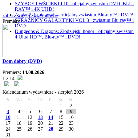
SZYBCY I WŚCIEKLI 10 - oficjalny zwiastun DVD, BLU-
RAY™ i 4K UHD!
Avatar 2: Istota wody - oficjalny zwiastun Blu-ray™ i DVD!
zobacz więcej zwiastunów »
STRAŻNICY GALAKTYKI VOL 3 - zwiastun Blu-ray™ i
Premiery
DVD
Dungeons & Dragons: Złodziejski honor - oficjalny zwiastun
4 Ultra HD™, Blu-ray™ i DVD!
Dom dobry (DVD)
Premiera:
14.08.2026
1 z 14
Kalendarium wydawnicze -
sierpień
2026
Pn
Wt
Śr
Cz
Pi
So
Ni
1
2
3
4
5
6
7
8
9
10
11
12
13
14
15
16
17
18
19
20
21
22
23
24
25
26
27
28
29
30
31