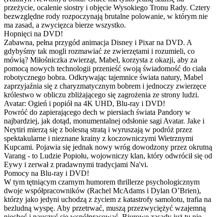
przeżycie, ocalenie siostry i objęcie Wysokiego Tronu Rady. Cztery
bezwzględne rody rozpoczynają brutalne polowanie, w którym nie
ma zasad, a zwycięzca bierze wszystko.
Hopnięci na DVD!
Zabawna, pełna przygód animacja Disney i Pixar na DVD. A
gdybyśmy tak mogli rozmawiać ze zwierzętami i rozumieli, co
mówią? Miłośniczka zwierząt, Mabel, korzysta z okazji, aby za
pomocą nowych technologii przenieść swoją świadomość do ciała
robotycznego bobra. Odkrywając tajemnice świata natury, Mabel
zaprzyjaźnia się z charyzmatycznym bobrem i jednoczy zwierzęce
królestwo w obliczu zbliżającego się zagrożenia ze strony ludzi.
Avatar: Ogień i popiół na 4K UHD, Blu-ray i DVD!
Powróć do zapierającego dech w piersiach świata Pandory w
najbardziej, jak dotąd, monumentalnej odsłonie sagi Avatar. Jake i
Neytiri mierzą się z bolesną stratą i wyruszają w podróż przez
spektakularne i nieznane krainy z koczowniczymi Wietrznymi
Kupcami. Pojawia się jednak nowy wróg dowodzony przez okrutną
Varang - to Ludzie Popiołu, wojowniczy klan, który odwrócił się od
Eywy i zerwał z pradawnymi tradycjami Na'vi.
Pomocy na Blu-ray i DVD!
W tym tętniącym czarnym humorem thrillerze psychologicznym
dwoje współpracowników (Rachel McAdams i Dylan O’Brien),
którzy jako jedyni uchodzą z życiem z katastrofy samolotu, trafia na
bezludną wyspę. Aby przetrwać, muszą przezwyciężyć wzajemną
niechęć i nauczyć się współpracować. Biurowe zasady już tu nie