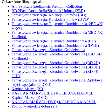
Zobacz inne filmy tego aktora:
A.I. Sztuczna inteligencja Premium Collection
BD 2Pack RocknRolla/Sherlock Holmes (2BD)
Fantastyczne zwierzęta. Kolekcja 3 filmów (BD)
Fantastyczne zwierzęta. Kolekcja 3 filmów (DVD)
Fantastyczne zwierzęta: Tajemnice Dumbledore'a (2BD 4K)
więcej...
Fantastyczne zwierzęta: Tajemnice Dumbledore'a (2BD 4K)
Steelbook
Fantastyczne zwierzęta: Tajemnice Dumbledore'a (BD)
Fantastyczne zwierzęta: Tajemnice Dumbledore'a (DVD)
Fantastyczne Zwierzęta: Zbrodnie Grindelwalda
Fantastyczne Zwierzęta: Zbrodnie Grindelwalda (2BD 3-D
Steelbook)
Fantastyczne Zwierzęta: Zbrodnie Grindelwalda (BD 2D)
Fantastyczne Zwierzęta: Zbrodnie Grindelwalda (BD 3D)
Fantastyczne Zwierzęta: Zbrodnie Grindelwalda (BD 4K
UHD)
Fantastyczne Zwierzęta: Zbrodnie Grindelwalda. 2-płytowa
edycja specjalna (2 DVD)
Kapitan Marvel (BD)
KAPITAN MARVEL (BD) KOLEKCJA MARVEL
Kapitan Marvel (DVD)
KAPITAN MARVEL (DVD) KOLEKCJA MARVEL
Północ w ogrodzie dobra i zła