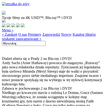
Twoje filmy na 4K UHD™, Blu-ray™ i DVD
Menu »
« Zamknij
O nas
Premiery
Zapowiedzi
Newsy
Katalog filmów
szukanie zaawansowane »
Diabeł ubiera się u Prady 2 na Blu-ray i DVD!
Andy Sachs (Anne Hathaway) powraca do magazynu „Runway”
jako nowa redaktorka działu reportaży. Tymczasem jej legendarna
była szefowa Miranda (Meryl Streep) staje do walki o przyszłość
stworzonego przez siebie medialnego imperium. Znajome twarze i
nowe postacie spotykają się na wybiegu w tej stylowej kontynuacji
kultowego hitu.
Zabawa w pochowanego 2 na Blu-ray i DVD!
Niedługo po krwawym starciu z rodziną Le Domas, Grace (Samara
Weaving) odkrywa, że została wciągnięta w kolejny etap
koszmarnej gry, tym razem z dawno niewidzianą siostrą Faith
(Kathryn Newton) u boku. Grace ma tylko jedną szansę na