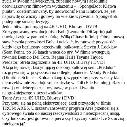
życia w swoim największym, zupełnie nowym i absolutnie
obowiązkowym filmowym wydarzeniu – „SpongeBob: Klątwa
pirata”. Zdeterminowany, by udowodnić Panu Krabowi, że jest
naprawdę odważny i gotowy na wielkie wyzwania, SpongeBob
podejmuje śmiałą decyzję...
Jedna bitwa po drugiej na 4K UHD, Blu-ray i DVD!
Zrezygnowany rewolucjonista Bob (Leonardo DiCaprio) pali
trawkę i żyje w paranoi z córką, Willą (Chase Infiniti). Oboje muszą
stawić czoła przeszłości Boba i uciekać, by ratować przyszłość,
kiedy jego bezlitosny przeciwnik, pułkownik Steven J. Lockjaw
(Sean Penn), po 16 latach wraca do gry. W filmie występują
również Benicio Del Toro, Regina Hall i Teyana Taylor.
Predator: Strefa zagrożenia na 4K UHD, Blu-ray i DVD!
Akcja tej nowej, fascynującej odsłony kultowej serii „Predator”
rozgrywa się w przyszłości na odległej planecie. Młody Predator
(Dimitrius Schuster-Koloamatangi), wypędzony przez własny klan,
nieoczekiwanie znajduje sojuszniczkę w Thii (Elle Fanning). Razem
ruszają w niebezpieczną wyprawę w poszukiwaniu
najgroźniejszego z przeciwników.
Tron: Ares na 4K UHD, Blu-ray i DVD!
Przygotuj się na pełną elektryzującej akcji przygodę w filmie
TRON: ARES. Ultrazaawansowany program Ares przenosi się z
cyfrowego świata do naszej rzeczywistości z niebezpieczną misją.
Czy ludzkość jest gotowa na pierwszy fizyczny kontakt ze Sztuczną
Inteligencją?