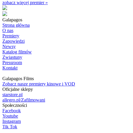
zobacz więcej premier »
Galapagos
Strona główna
O nas
Premiery
Zapowiedzi
Newsy
Katalog filmów
Zwiastuny
Pressroom
Kontakt
Galapagos Films
Zobacz nasze premiery kinowe i VOD
Oficjalne sklepy
starstore.pl
allegro.pl/Zafilmowani
Społeczności
Facebook
Youtube
Instagram
Tik Tok