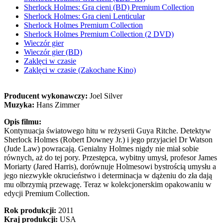
Sherlock Holmes: Gra cieni (BD) Premium Collection
Sherlock Holmes: Gra cieni Lenticular
Sherlock Holmes Premium Collection
Sherlock Holmes Premium Collection (2 DVD)
Wieczór gier
Wieczór gier (BD)
Zaklęci w czasie
Zaklęci w czasie (Zakochane Kino)
Producent wykonawczy:
Joel Silver
Muzyka:
Hans Zimmer
Opis filmu:
Kontynuacja światowego hitu w reżyserii Guya Ritche. Detektyw
Sherlock Holmes (Robert Downey Jr.) i jego przyjaciel Dr Watson
(Jude Law) powracają. Genialny Holmes nigdy nie miał sobie
równych, aż do tej pory. Przestępca, wybitny umysł, profesor James
Moriarty (Jared Harris), dorównuje Holmesowi bystrością umysłu a
jego niezwykłe okrucieństwo i determinacja w dążeniu do zła dają
mu olbrzymią przewagę. Teraz w kolekcjonerskim opakowaniu w
edycji Premium Collection.
Rok produkcji:
2011
Kraj produkcji:
USA