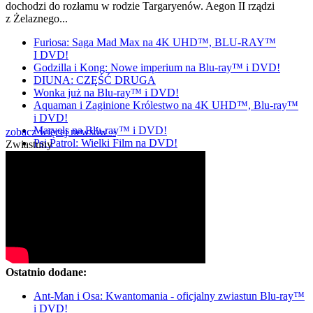
dochodzi do rozłamu w rodzie Targaryenów. Aegon II rządzi
z Żelaznego...
Furiosa: Saga Mad Max na 4K UHD™, BLU-RAY™
I DVD!
Godzilla i Kong: Nowe imperium na Blu-ray™ i DVD!
DIUNA: CZĘŚĆ DRUGA
Wonka już na Blu-ray™ i DVD!
Aquaman i Zaginione Królestwo na 4K UHD™, Blu-ray™
i DVD!
Marvels na Blu-ray™ i DVD!
zobacz więcej newsów »
Psi Patrol: Wielki Film na DVD!
Zwiastuny
Ostatnio dodane:
Ant-Man i Osa: Kwantomania - oficjalny zwiastun Blu-ray™
i DVD!