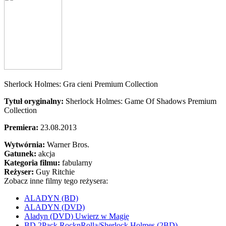
Sherlock Holmes: Gra cieni Premium Collection
Tytuł oryginalny:
Sherlock Holmes: Game Of Shadows Premium
Collection
Premiera:
23.08.2013
Wytwórnia:
Warner Bros.
Gatunek:
akcja
Kategoria filmu:
fabularny
Reżyser:
Guy Ritchie
Zobacz inne filmy tego reżysera:
ALADYN (BD)
ALADYN (DVD)
Aladyn (DVD) Uwierz w Magię
BD 2Pack RocknRolla/Sherlock Holmes (2BD)