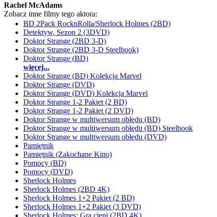
Rachel McAdams
Zobacz inne filmy tego aktora:
BD 2Pack RocknRolla/Sherlock Holmes (2BD)
Detektyw, Sezon 2 (3DVD)
Doktor Strange (2BD 3-D)
Doktor Strange (2BD 3-D Steelbook)
Doktor Strange (BD)
więcej...
Doktor Strange (BD) Kolekcja Marvel
Doktor Strange (DVD)
Doktor Strange (DVD) Kolekcja Marvel
Doktor Strange 1-2 Pakiet (2 BD)
Doktor Strange 1-2 Pakiet (2 DVD)
Doktor Strange w multiwersum obłędu (BD)
Doktor Strange w multiwersum obłędu (BD) Steelbook
Doktor Strange w multiwersum obłędu (DVD)
Pamiętnik
Pamiętnik (Zakochane Kino)
Pomocy (BD)
Pomocy (DVD)
Sherlock Holmes
Sherlock Holmes (2BD 4K)
Sherlock Holmes 1+2 Pakiet (2 BD)
Sherlock Holmes 1+2 Pakiet (3 DVD)
Sherlock Holmes: Gra cieni (2BD 4K)