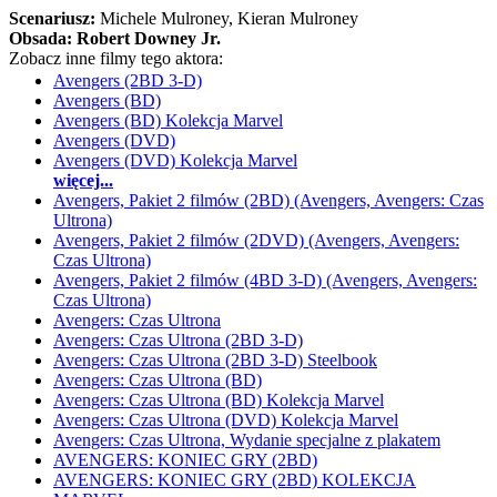
Scenariusz:
Michele Mulroney
, Kieran Mulroney
Obsada:
Robert Downey Jr.
Zobacz inne filmy tego aktora:
Avengers (2BD 3-D)
Avengers (BD)
Avengers (BD) Kolekcja Marvel
Avengers (DVD)
Avengers (DVD) Kolekcja Marvel
więcej...
Avengers, Pakiet 2 filmów (2BD) (Avengers, Avengers: Czas
Ultrona)
Avengers, Pakiet 2 filmów (2DVD) (Avengers, Avengers:
Czas Ultrona)
Avengers, Pakiet 2 filmów (4BD 3-D) (Avengers, Avengers:
Czas Ultrona)
Avengers: Czas Ultrona
Avengers: Czas Ultrona (2BD 3-D)
Avengers: Czas Ultrona (2BD 3-D) Steelbook
Avengers: Czas Ultrona (BD)
Avengers: Czas Ultrona (BD) Kolekcja Marvel
Avengers: Czas Ultrona (DVD) Kolekcja Marvel
Avengers: Czas Ultrona, Wydanie specjalne z plakatem
AVENGERS: KONIEC GRY (2BD)
AVENGERS: KONIEC GRY (2BD) KOLEKCJA