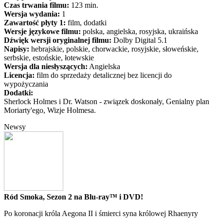
Czas trwania filmu:
123 min.
Wersja wydania:
1
Zawartość płyty 1:
film, dodatki
Wersje językowe filmu:
polska, angielska, rosyjska, ukraińska
Dźwięk wersji oryginalnej filmu:
Dolby Digital 5.1
Napisy:
hebrajskie, polskie, chorwackie, rosyjskie, słoweńskie,
serbskie, estońskie, łotewskie
Wersja dla niesłyszących:
Angielska
Licencja:
film do sprzedaży detalicznej bez licencji do
wypożyczania
Dodatki:
Sherlock Holmes i Dr. Watson - związek doskonały, Genialny plan
Moriarty'ego, Wizje Holmesa.
Newsy
Ród Smoka, Sezon 2 na Blu-ray™ i DVD!
Po koronacji króla Aegona II i śmierci syna królowej Rhaenyry