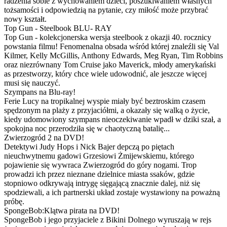
radzenia sobie z wychowaniem dzieci, poszukiwaniem własnych
tożsamości i odpowiedzią na pytanie, czy miłość może przybrać
nowy kształt.
Top Gun - Steelbook BLU- RAY
Top Gun - kolekcjonerska wersja steelbook z okazji 40. rocznicy
powstania filmu! Fenomenalna obsada wśród której znaleźli się Val
Kilmer, Kelly McGillis, Anthony Edwards, Meg Ryan, Tim Robbins
oraz niezrównany Tom Cruise jako Maverick, młody amerykański
as przestworzy, który chce wiele udowodnić, ale jeszcze więcej
musi się nauczyć.
Szympans na Blu-ray!
Ferie Lucy na tropikalnej wyspie miały być beztroskim czasem
spędzonym na plaży z przyjaciółmi, a okazały się walką o życie,
kiedy udomowiony szympans nieoczekiwanie wpadł w dziki szał, a
spokojna noc przerodziła się w chaotyczną batalię...
Zwierzogród 2 na DVD!
Detektywi Judy Hops i Nick Bajer depczą po piętach
nieuchwytnemu gadowi Grzesiowi Żmijewskiemu, którego
pojawienie się wywraca Zwierzogród do góry nogami. Trop
prowadzi ich przez nieznane dzielnice miasta ssaków, gdzie
stopniowo odkrywają intrygę sięgającą znacznie dalej, niż się
spodziewali, a ich partnerski układ zostaje wystawiony na poważną
próbę.
SpongeBob:Klątwa pirata na DVD!
SpongeBob i jego przyjaciele z Bikini Dolnego wyruszają w rejs