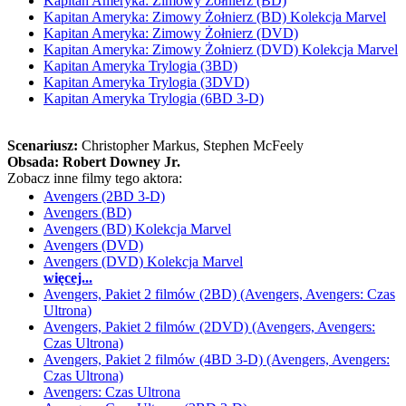
Kapitan Ameryka: Zimowy Żołnierz (BD)
Kapitan Ameryka: Zimowy Żołnierz (BD) Kolekcja Marvel
Kapitan Ameryka: Zimowy Żołnierz (DVD)
Kapitan Ameryka: Zimowy Żołnierz (DVD) Kolekcja Marvel
Kapitan Ameryka Trylogia (3BD)
Kapitan Ameryka Trylogia (3DVD)
Kapitan Ameryka Trylogia (6BD 3-D)
Scenariusz:
Christopher Markus
, Stephen McFeely
Obsada:
Robert Downey Jr.
Zobacz inne filmy tego aktora:
Avengers (2BD 3-D)
Avengers (BD)
Avengers (BD) Kolekcja Marvel
Avengers (DVD)
Avengers (DVD) Kolekcja Marvel
więcej...
Avengers, Pakiet 2 filmów (2BD) (Avengers, Avengers: Czas
Ultrona)
Avengers, Pakiet 2 filmów (2DVD) (Avengers, Avengers:
Czas Ultrona)
Avengers, Pakiet 2 filmów (4BD 3-D) (Avengers, Avengers:
Czas Ultrona)
Avengers: Czas Ultrona