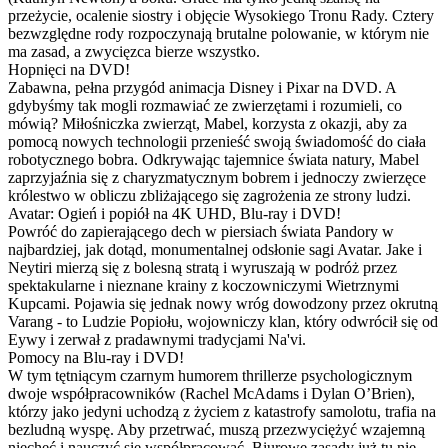
przeżycie, ocalenie siostry i objęcie Wysokiego Tronu Rady. Cztery
bezwzględne rody rozpoczynają brutalne polowanie, w którym nie
ma zasad, a zwycięzca bierze wszystko.
Hopnięci na DVD!
Zabawna, pełna przygód animacja Disney i Pixar na DVD. A
gdybyśmy tak mogli rozmawiać ze zwierzętami i rozumieli, co
mówią? Miłośniczka zwierząt, Mabel, korzysta z okazji, aby za
pomocą nowych technologii przenieść swoją świadomość do ciała
robotycznego bobra. Odkrywając tajemnice świata natury, Mabel
zaprzyjaźnia się z charyzmatycznym bobrem i jednoczy zwierzęce
królestwo w obliczu zbliżającego się zagrożenia ze strony ludzi.
Avatar: Ogień i popiół na 4K UHD, Blu-ray i DVD!
Powróć do zapierającego dech w piersiach świata Pandory w
najbardziej, jak dotąd, monumentalnej odsłonie sagi Avatar. Jake i
Neytiri mierzą się z bolesną stratą i wyruszają w podróż przez
spektakularne i nieznane krainy z koczowniczymi Wietrznymi
Kupcami. Pojawia się jednak nowy wróg dowodzony przez okrutną
Varang - to Ludzie Popiołu, wojowniczy klan, który odwrócił się od
Eywy i zerwał z pradawnymi tradycjami Na'vi.
Pomocy na Blu-ray i DVD!
W tym tętniącym czarnym humorem thrillerze psychologicznym
dwoje współpracowników (Rachel McAdams i Dylan O’Brien),
którzy jako jedyni uchodzą z życiem z katastrofy samolotu, trafia na
bezludną wyspę. Aby przetrwać, muszą przezwyciężyć wzajemną
niechęć i nauczyć się współpracować. Biurowe zasady już tu nie