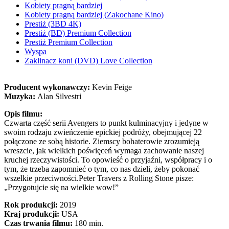
Kobiety pragną bardziej
Kobiety pragną bardziej (Zakochane Kino)
Prestiż (3BD 4K)
Prestiż (BD) Premium Collection
Prestiż Premium Collection
Wyspa
Zaklinacz koni (DVD) Love Collection
Producent wykonawczy:
Kevin Feige
Muzyka:
Alan Silvestri
Opis filmu:
Czwarta część serii Avengers to punkt kulminacyjny i jedyne w
swoim rodzaju zwieńczenie epickiej podróży, obejmującej 22
połączone ze sobą historie. Ziemscy bohaterowie zrozumieją
wreszcie, jak wielkich poświęceń wymaga zachowanie naszej
kruchej rzeczywistości. To opowieść o przyjaźni, współpracy i o
tym, że trzeba zapomnieć o tym, co nas dzieli, żeby pokonać
wszelkie przeciwności.Peter Travers z Rolling Stone pisze:
„Przygotujcie się na wielkie wow!”
Rok produkcji:
2019
Kraj produkcji:
USA
Czas trwania filmu:
180 min.