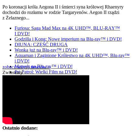
Po koronacji króla Aegona II i śmierci syna królowej Rhaenyry
dochodzi do rozłamu w rodzie Targaryenów. Aegon II rządzi
z Żelaznego...
Furiosa: Saga Mad Max na 4K UHD™, BLU-RAY™
I DVD!
Godzilla i Kong: Nowe imperium na Blu-ray™ i DVD!
DIUNA: CZĘŚĆ DRUGA
Wonka już na Blu-ray™ i DVD!
Aquaman i Zaginione Królestwo na 4K UHD™, Blu-ray™
i DVD!
Marvels na Blu-ray™ i DVD!
zobacz więcej newsów »
Psi Patrol: Wielki Film na DVD!
Zwiastuny
Ostatnio dodane: