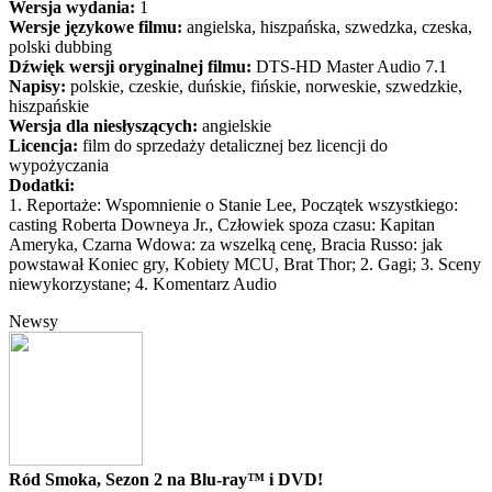
Wersja wydania:
1
Wersje językowe filmu:
angielska, hiszpańska, szwedzka, czeska,
polski dubbing
Dźwięk wersji oryginalnej filmu:
DTS-HD Master Audio 7.1
Napisy:
polskie, czeskie, duńskie, fińskie, norweskie, szwedzkie,
hiszpańskie
Wersja dla niesłyszących:
angielskie
Licencja:
film do sprzedaży detalicznej bez licencji do
wypożyczania
Dodatki:
1. Reportaże: Wspomnienie o Stanie Lee, Początek wszystkiego:
casting Roberta Downeya Jr., Człowiek spoza czasu: Kapitan
Ameryka, Czarna Wdowa: za wszelką cenę, Bracia Russo: jak
powstawał Koniec gry, Kobiety MCU, Brat Thor; 2. Gagi; 3. Sceny
niewykorzystane; 4. Komentarz Audio
Newsy
Ród Smoka, Sezon 2 na Blu-ray™ i DVD!