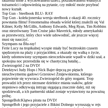
radzenia sobie z wychowaniem dzieci, poszukiwaniem własnych
tożsamości i odpowiedzią na pytanie, czy miłość może przybrać
nowy kształt.
Top Gun - Steelbook BLU- RAY
Top Gun - kolekcjonerska wersja steelbook z okazji 40. rocznicy
powstania filmu! Fenomenalna obsada wśród której znaleźli się Val
Kilmer, Kelly McGillis, Anthony Edwards, Meg Ryan, Tim Robbins
oraz niezrównany Tom Cruise jako Maverick, młody amerykański
as przestworzy, który chce wiele udowodnić, ale jeszcze więcej
musi się nauczyć.
Szympans na Blu-ray!
Ferie Lucy na tropikalnej wyspie miały być beztroskim czasem
spędzonym na plaży z przyjaciółmi, a okazały się walką o życie,
kiedy udomowiony szympans nieoczekiwanie wpadł w dziki szał, a
spokojna noc przerodziła się w chaotyczną batalię...
Zwierzogród 2 na DVD!
Detektywi Judy Hops i Nick Bajer depczą po piętach
nieuchwytnemu gadowi Grzesiowi Żmijewskiemu, którego
pojawienie się wywraca Zwierzogród do góry nogami. Trop
prowadzi ich przez nieznane dzielnice miasta ssaków, gdzie
stopniowo odkrywają intrygę sięgającą znacznie dalej, niż się
spodziewali, a ich partnerski układ zostaje wystawiony na poważną
próbę.
SpongeBob:Klątwa pirata na DVD!
SpongeBob i jego przyjaciele z Bikini Dolnego wyruszają w rejs