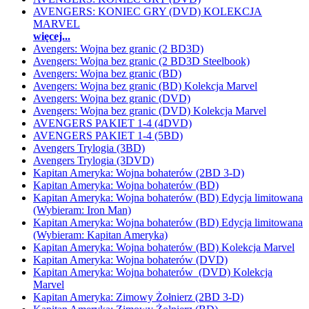
AVENGERS: KONIEC GRY (DVD) KOLEKCJA
MARVEL
więcej...
Avengers: Wojna bez granic (2 BD3D)
Avengers: Wojna bez granic (2 BD3D Steelbook)
Avengers: Wojna bez granic (BD)
Avengers: Wojna bez granic (BD) Kolekcja Marvel
Avengers: Wojna bez granic (DVD)
Avengers: Wojna bez granic (DVD) Kolekcja Marvel
AVENGERS PAKIET 1-4 (4DVD)
AVENGERS PAKIET 1-4 (5BD)
Avengers Trylogia (3BD)
Avengers Trylogia (3DVD)
Kapitan Ameryka: Wojna bohaterów (2BD 3-D)
Kapitan Ameryka: Wojna bohaterów (BD)
Kapitan Ameryka: Wojna bohaterów (BD) Edycja limitowana
(Wybieram: Iron Man)
Kapitan Ameryka: Wojna bohaterów (BD) Edycja limitowana
(Wybieram: Kapitan Ameryka)
Kapitan Ameryka: Wojna bohaterów (BD) Kolekcja Marvel
Kapitan Ameryka: Wojna bohaterów (DVD)
Kapitan Ameryka: Wojna bohaterów (DVD) Kolekcja
Marvel
Kapitan Ameryka: Zimowy Żołnierz (2BD 3-D)