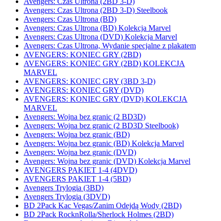
Avengers: Czas Ultrona (2BD 3-D)
Avengers: Czas Ultrona (2BD 3-D) Steelbook
Avengers: Czas Ultrona (BD)
Avengers: Czas Ultrona (BD) Kolekcja Marvel
Avengers: Czas Ultrona (DVD) Kolekcja Marvel
Avengers: Czas Ultrona, Wydanie specjalne z plakatem
AVENGERS: KONIEC GRY (2BD)
AVENGERS: KONIEC GRY (2BD) KOLEKCJA
MARVEL
AVENGERS: KONIEC GRY (3BD 3-D)
AVENGERS: KONIEC GRY (DVD)
AVENGERS: KONIEC GRY (DVD) KOLEKCJA
MARVEL
Avengers: Wojna bez granic (2 BD3D)
Avengers: Wojna bez granic (2 BD3D Steelbook)
Avengers: Wojna bez granic (BD)
Avengers: Wojna bez granic (BD) Kolekcja Marvel
Avengers: Wojna bez granic (DVD)
Avengers: Wojna bez granic (DVD) Kolekcja Marvel
AVENGERS PAKIET 1-4 (4DVD)
AVENGERS PAKIET 1-4 (5BD)
Avengers Trylogia (3BD)
Avengers Trylogia (3DVD)
BD 2Pack Kac Vegas/Zanim Odejdą Wody (2BD)
BD 2Pack RocknRolla/Sherlock Holmes (2BD)