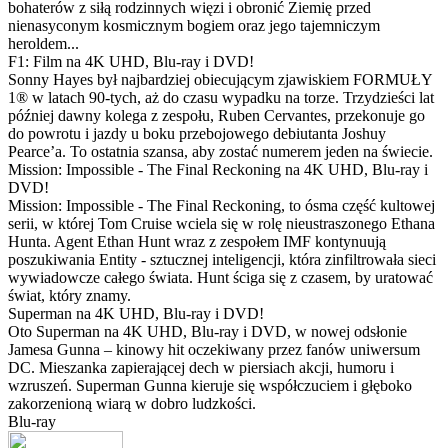
bohaterów z siłą rodzinnych więzi i obronić Ziemię przed
nienasyconym kosmicznym bogiem oraz jego tajemniczym
heroldem...
F1: Film na 4K UHD, Blu-ray i DVD!
Sonny Hayes był najbardziej obiecującym zjawiskiem FORMUŁY
1® w latach 90-tych, aż do czasu wypadku na torze. Trzydzieści lat
później dawny kolega z zespołu, Ruben Cervantes, przekonuje go
do powrotu i jazdy u boku przebojowego debiutanta Joshuy
Pearce’a. To ostatnia szansa, aby zostać numerem jeden na świecie.
Mission: Impossible - The Final Reckoning na 4K UHD, Blu-ray i
DVD!
Mission: Impossible - The Final Reckoning, to ósma część kultowej
serii, w której Tom Cruise wciela się w rolę nieustraszonego Ethana
Hunta. Agent Ethan Hunt wraz z zespołem IMF kontynuują
poszukiwania Entity - sztucznej inteligencji, która zinfiltrowała sieci
wywiadowcze całego świata. Hunt ściga się z czasem, by uratować
świat, który znamy.
Superman na 4K UHD, Blu-ray i DVD!
Oto Superman na 4K UHD, Blu-ray i DVD, w nowej odsłonie
Jamesa Gunna – kinowy hit oczekiwany przez fanów uniwersum
DC. Mieszanka zapierającej dech w piersiach akcji, humoru i
wzruszeń. Superman Gunna kieruje się współczuciem i głęboko
zakorzenioną wiarą w dobro ludzkości.
Blu-ray