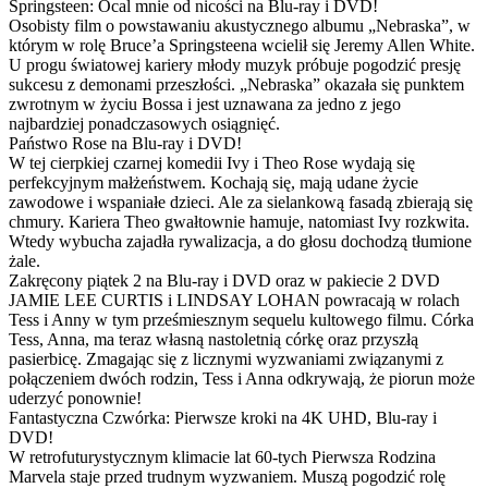
Springsteen: Ocal mnie od nicości na Blu-ray i DVD!
Osobisty film o powstawaniu akustycznego albumu „Nebraska”, w
którym w rolę Bruce’a Springsteena wcielił się Jeremy Allen White.
U progu światowej kariery młody muzyk próbuje pogodzić presję
sukcesu z demonami przeszłości. „Nebraska” okazała się punktem
zwrotnym w życiu Bossa i jest uznawana za jedno z jego
najbardziej ponadczasowych osiągnięć.
Państwo Rose na Blu-ray i DVD!
W tej cierpkiej czarnej komedii Ivy i Theo Rose wydają się
perfekcyjnym małżeństwem. Kochają się, mają udane życie
zawodowe i wspaniałe dzieci. Ale za sielankową fasadą zbierają się
chmury. Kariera Theo gwałtownie hamuje, natomiast Ivy rozkwita.
Wtedy wybucha zajadła rywalizacja, a do głosu dochodzą tłumione
żale.
Zakręcony piątek 2 na Blu-ray i DVD oraz w pakiecie 2 DVD
JAMIE LEE CURTIS i LINDSAY LOHAN powracają w rolach
Tess i Anny w tym prześmiesznym sequelu kultowego filmu. Córka
Tess, Anna, ma teraz własną nastoletnią córkę oraz przyszłą
pasierbicę. Zmagając się z licznymi wyzwaniami związanymi z
połączeniem dwóch rodzin, Tess i Anna odkrywają, że piorun może
uderzyć ponownie!
Fantastyczna Czwórka: Pierwsze kroki na 4K UHD, Blu-ray i
DVD!
W retrofuturystycznym klimacie lat 60-tych Pierwsza Rodzina
Marvela staje przed trudnym wyzwaniem. Muszą pogodzić rolę