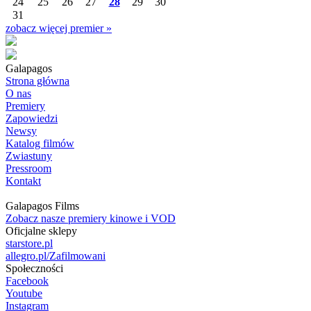
24
25
26
27
28
29
30
31
zobacz więcej premier »
Galapagos
Strona główna
O nas
Premiery
Zapowiedzi
Newsy
Katalog filmów
Zwiastuny
Pressroom
Kontakt
Galapagos Films
Zobacz nasze premiery kinowe i VOD
Oficjalne sklepy
starstore.pl
allegro.pl/Zafilmowani
Społeczności
Facebook
Youtube
Instagram