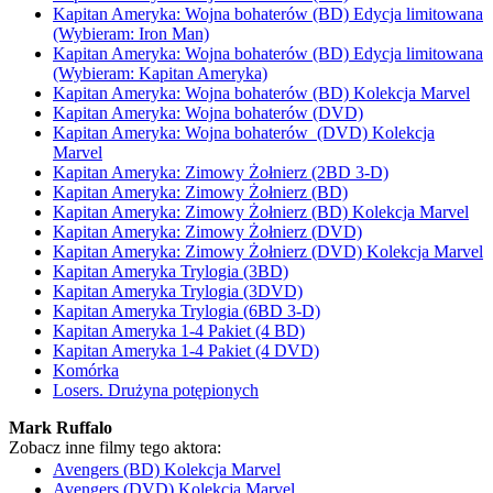
Kapitan Ameryka: Wojna bohaterów (BD) Edycja limitowana
(Wybieram: Iron Man)
Kapitan Ameryka: Wojna bohaterów (BD) Edycja limitowana
(Wybieram: Kapitan Ameryka)
Kapitan Ameryka: Wojna bohaterów (BD) Kolekcja Marvel
Kapitan Ameryka: Wojna bohaterów (DVD)
Kapitan Ameryka: Wojna bohaterów (DVD) Kolekcja
Marvel
Kapitan Ameryka: Zimowy Żołnierz (2BD 3-D)
Kapitan Ameryka: Zimowy Żołnierz (BD)
Kapitan Ameryka: Zimowy Żołnierz (BD) Kolekcja Marvel
Kapitan Ameryka: Zimowy Żołnierz (DVD)
Kapitan Ameryka: Zimowy Żołnierz (DVD) Kolekcja Marvel
Kapitan Ameryka Trylogia (3BD)
Kapitan Ameryka Trylogia (3DVD)
Kapitan Ameryka Trylogia (6BD 3-D)
Kapitan Ameryka 1-4 Pakiet (4 BD)
Kapitan Ameryka 1-4 Pakiet (4 DVD)
Komórka
Losers. Drużyna potępionych
Mark Ruffalo
Zobacz inne filmy tego aktora:
Avengers (BD) Kolekcja Marvel
Avengers (DVD) Kolekcja Marvel