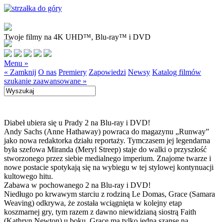
Twoje filmy na 4K UHD™, Blu-ray™ i DVD
Menu »
« Zamknij
O nas
Premiery
Zapowiedzi
Newsy
Katalog filmów
szukanie zaawansowane »
Diabeł ubiera się u Prady 2 na Blu-ray i DVD!
Andy Sachs (Anne Hathaway) powraca do magazynu „Runway”
jako nowa redaktorka działu reportaży. Tymczasem jej legendarna
była szefowa Miranda (Meryl Streep) staje do walki o przyszłość
stworzonego przez siebie medialnego imperium. Znajome twarze i
nowe postacie spotykają się na wybiegu w tej stylowej kontynuacji
kultowego hitu.
Zabawa w pochowanego 2 na Blu-ray i DVD!
Niedługo po krwawym starciu z rodziną Le Domas, Grace (Samara
Weaving) odkrywa, że została wciągnięta w kolejny etap
koszmarnej gry, tym razem z dawno niewidzianą siostrą Faith
(Kathryn Newton) u boku. Grace ma tylko jedną szansę na