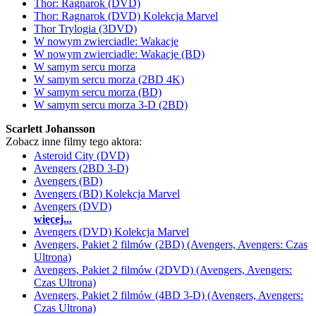
Thor: Ragnarok (DVD)
Thor: Ragnarok (DVD) Kolekcja Marvel
Thor Trylogia (3DVD)
W nowym zwierciadle: Wakacje
W nowym zwierciadle: Wakacje (BD)
W samym sercu morza
W samym sercu morza (2BD 4K)
W samym sercu morza (BD)
W samym sercu morza 3-D (2BD)
Scarlett Johansson
Zobacz inne filmy tego aktora:
Asteroid City (DVD)
Avengers (2BD 3-D)
Avengers (BD)
Avengers (BD) Kolekcja Marvel
Avengers (DVD)
więcej...
Avengers (DVD) Kolekcja Marvel
Avengers, Pakiet 2 filmów (2BD) (Avengers, Avengers: Czas
Ultrona)
Avengers, Pakiet 2 filmów (2DVD) (Avengers, Avengers:
Czas Ultrona)
Avengers, Pakiet 2 filmów (4BD 3-D) (Avengers, Avengers:
Czas Ultrona)