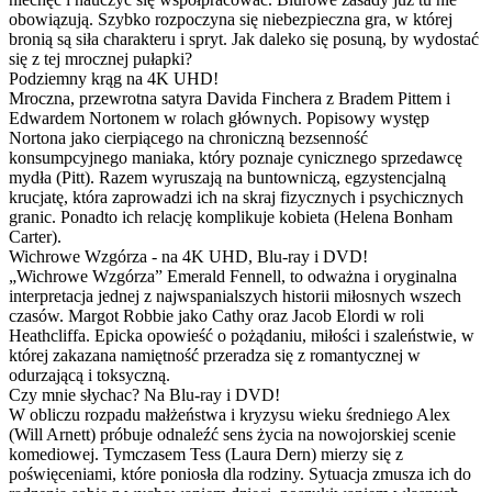
obowiązują. Szybko rozpoczyna się niebezpieczna gra, w której
bronią są siła charakteru i spryt. Jak daleko się posuną, by wydostać
się z tej mrocznej pułapki?
Podziemny krąg na 4K UHD!
Mroczna, przewrotna satyra Davida Finchera z Bradem Pittem i
Edwardem Nortonem w rolach głównych. Popisowy występ
Nortona jako cierpiącego na chroniczną bezsenność
konsumpcyjnego maniaka, który poznaje cynicznego sprzedawcę
mydła (Pitt). Razem wyruszają na buntowniczą, egzystencjalną
krucjatę, która zaprowadzi ich na skraj fizycznych i psychicznych
granic. Ponadto ich relację komplikuje kobieta (Helena Bonham
Carter).
Wichrowe Wzgórza - na 4K UHD, Blu-ray i DVD!
„Wichrowe Wzgórza” Emerald Fennell, to odważna i oryginalna
interpretacja jednej z najwspanialszych historii miłosnych wszech
czasów. Margot Robbie jako Cathy oraz Jacob Elordi w roli
Heathcliffa. Epicka opowieść o pożądaniu, miłości i szaleństwie, w
której zakazana namiętność przeradza się z romantycznej w
odurzającą i toksyczną.
Czy mnie słychac? Na Blu-ray i DVD!
W obliczu rozpadu małżeństwa i kryzysu wieku średniego Alex
(Will Arnett) próbuje odnaleźć sens życia na nowojorskiej scenie
komediowej. Tymczasem Tess (Laura Dern) mierzy się z
poświęceniami, które poniosła dla rodziny. Sytuacja zmusza ich do