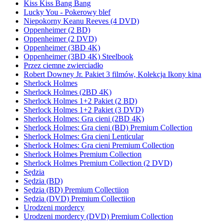
Kiss Kiss Bang Bang
Lucky You - Pokerowy blef
Niepokorny Keanu Reeves (4 DVD)
Oppenheimer (2 BD)
Oppenheimer (2 DVD)
Oppenheimer (3BD 4K)
Oppenheimer (3BD 4K) Steelbook
Przez ciemne zwierciadło
Robert Downey Jr. Pakiet 3 filmów, Kolekcja Ikony kina
Sherlock Holmes
Sherlock Holmes (2BD 4K)
Sherlock Holmes 1+2 Pakiet (2 BD)
Sherlock Holmes 1+2 Pakiet (3 DVD)
Sherlock Holmes: Gra cieni (2BD 4K)
Sherlock Holmes: Gra cieni (BD) Premium Collection
Sherlock Holmes: Gra cieni Lenticular
Sherlock Holmes: Gra cieni Premium Collection
Sherlock Holmes Premium Collection
Sherlock Holmes Premium Collection (2 DVD)
Sędzia
Sędzia (BD)
Sędzia (BD) Premium Collectiion
Sędzia (DVD) Premium Collectiion
Urodzeni mordercy
Urodzeni mordercy (DVD) Premium Collection