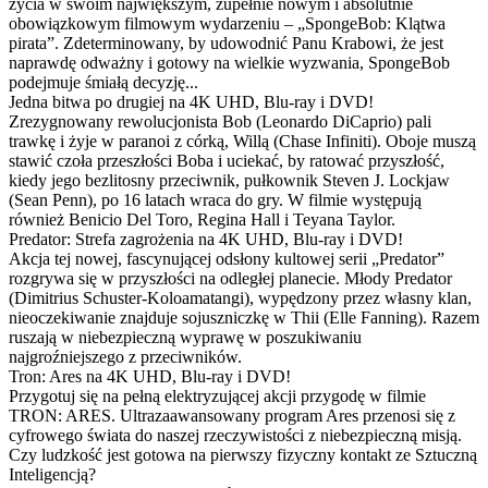
życia w swoim największym, zupełnie nowym i absolutnie
obowiązkowym filmowym wydarzeniu – „SpongeBob: Klątwa
pirata”. Zdeterminowany, by udowodnić Panu Krabowi, że jest
naprawdę odważny i gotowy na wielkie wyzwania, SpongeBob
podejmuje śmiałą decyzję...
Jedna bitwa po drugiej na 4K UHD, Blu-ray i DVD!
Zrezygnowany rewolucjonista Bob (Leonardo DiCaprio) pali
trawkę i żyje w paranoi z córką, Willą (Chase Infiniti). Oboje muszą
stawić czoła przeszłości Boba i uciekać, by ratować przyszłość,
kiedy jego bezlitosny przeciwnik, pułkownik Steven J. Lockjaw
(Sean Penn), po 16 latach wraca do gry. W filmie występują
również Benicio Del Toro, Regina Hall i Teyana Taylor.
Predator: Strefa zagrożenia na 4K UHD, Blu-ray i DVD!
Akcja tej nowej, fascynującej odsłony kultowej serii „Predator”
rozgrywa się w przyszłości na odległej planecie. Młody Predator
(Dimitrius Schuster-Koloamatangi), wypędzony przez własny klan,
nieoczekiwanie znajduje sojuszniczkę w Thii (Elle Fanning). Razem
ruszają w niebezpieczną wyprawę w poszukiwaniu
najgroźniejszego z przeciwników.
Tron: Ares na 4K UHD, Blu-ray i DVD!
Przygotuj się na pełną elektryzującej akcji przygodę w filmie
TRON: ARES. Ultrazaawansowany program Ares przenosi się z
cyfrowego świata do naszej rzeczywistości z niebezpieczną misją.
Czy ludzkość jest gotowa na pierwszy fizyczny kontakt ze Sztuczną
Inteligencją?