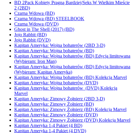
BD 2Pack Kobiety Pragną Bardziej/Seks W Wielkim Mieście
2 (2BD)
Czarna Wdowa (BD)
Czarna Wdowa (BD) STEELBOOK
Czarna Wdowa (DVD)
Ghost in The Shell (2017) (BD)
Jojo Rabbit (BD)
Jojo Rabbit (DVD)
Kapitan Ameryka: Wojna bohaterów (2BD 3-D)
Kapitan Ameryka: Wojna bohaterów (BD)
Kapitan Ameryka: Wojna bohaterów (BD) Edycja limitowana
(Wybieram: Iron Man)
Kapitan Ameryka: Wojna bohaterów (BD) Edycja limitowana
(Wybieram: Kapitan Ameryka)
Kapitan Ameryka: Wojna bohaterów (BD) Kolekcja Marvel
Kapitan Ameryka: Wojna bohaterów (DVD)
Kapitan Ameryka: Wojna bohaterów (DVD) Kolekcja
Marvel
Kapitan Ameryka: Zimowy Żołnierz (2BD 3-D)
Kapitan Ameryka: Zimowy Żołnierz (BD)
Kapitan Ameryka: Zimowy Żołnierz (BD) Kolekcja Marvel
Kapitan Ameryka: Zimowy Żołnierz (DVD)
Kapitan Ameryka: Zimowy Żołnierz (DVD) Kolekcja Marvel
Kapitan Ameryka 1-4 Pakiet (4 BD)
Kapitan Ameryka 1-4 Pakiet (4 DVD)