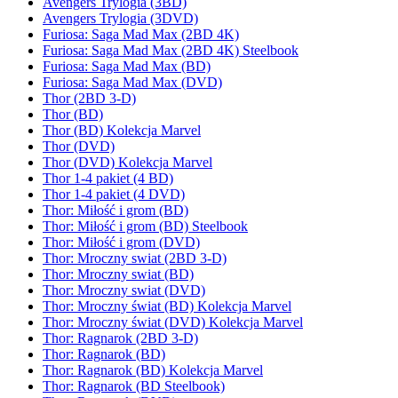
Avengers Trylogia (3BD)
Avengers Trylogia (3DVD)
Furiosa: Saga Mad Max (2BD 4K)
Furiosa: Saga Mad Max (2BD 4K) Steelbook
Furiosa: Saga Mad Max (BD)
Furiosa: Saga Mad Max (DVD)
Thor (2BD 3-D)
Thor (BD)
Thor (BD) Kolekcja Marvel
Thor (DVD)
Thor (DVD) Kolekcja Marvel
Thor 1-4 pakiet (4 BD)
Thor 1-4 pakiet (4 DVD)
Thor: Miłość i grom (BD)
Thor: Miłość i grom (BD) Steelbook
Thor: Miłość i grom (DVD)
Thor: Mroczny swiat (2BD 3-D)
Thor: Mroczny swiat (BD)
Thor: Mroczny swiat (DVD)
Thor: Mroczny świat (BD) Kolekcja Marvel
Thor: Mroczny świat (DVD) Kolekcja Marvel
Thor: Ragnarok (2BD 3-D)
Thor: Ragnarok (BD)
Thor: Ragnarok (BD) Kolekcja Marvel
Thor: Ragnarok (BD Steelbook)