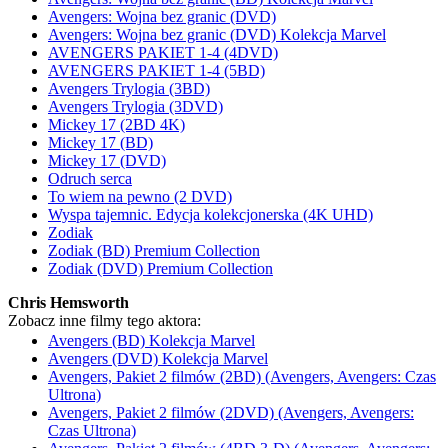
Avengers: Wojna bez granic (DVD)
Avengers: Wojna bez granic (DVD) Kolekcja Marvel
AVENGERS PAKIET 1-4 (4DVD)
AVENGERS PAKIET 1-4 (5BD)
Avengers Trylogia (3BD)
Avengers Trylogia (3DVD)
Mickey 17 (2BD 4K)
Mickey 17 (BD)
Mickey 17 (DVD)
Odruch serca
To wiem na pewno (2 DVD)
Wyspa tajemnic. Edycja kolekcjonerska (4K UHD)
Zodiak
Zodiak (BD) Premium Collection
Zodiak (DVD) Premium Collection
Chris Hemsworth
Zobacz inne filmy tego aktora:
Avengers (BD) Kolekcja Marvel
Avengers (DVD) Kolekcja Marvel
Avengers, Pakiet 2 filmów (2BD) (Avengers, Avengers: Czas
Ultrona)
Avengers, Pakiet 2 filmów (2DVD) (Avengers, Avengers:
Czas Ultrona)