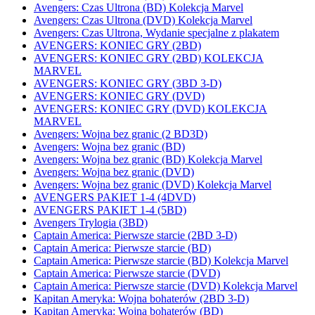
Avengers: Czas Ultrona (BD) Kolekcja Marvel
Avengers: Czas Ultrona (DVD) Kolekcja Marvel
Avengers: Czas Ultrona, Wydanie specjalne z plakatem
AVENGERS: KONIEC GRY (2BD)
AVENGERS: KONIEC GRY (2BD) KOLEKCJA
MARVEL
AVENGERS: KONIEC GRY (3BD 3-D)
AVENGERS: KONIEC GRY (DVD)
AVENGERS: KONIEC GRY (DVD) KOLEKCJA
MARVEL
Avengers: Wojna bez granic (2 BD3D)
Avengers: Wojna bez granic (BD)
Avengers: Wojna bez granic (BD) Kolekcja Marvel
Avengers: Wojna bez granic (DVD)
Avengers: Wojna bez granic (DVD) Kolekcja Marvel
AVENGERS PAKIET 1-4 (4DVD)
AVENGERS PAKIET 1-4 (5BD)
Avengers Trylogia (3BD)
Captain America: Pierwsze starcie (2BD 3-D)
Captain America: Pierwsze starcie (BD)
Captain America: Pierwsze starcie (BD) Kolekcja Marvel
Captain America: Pierwsze starcie (DVD)
Captain America: Pierwsze starcie (DVD) Kolekcja Marvel
Kapitan Ameryka: Wojna bohaterów (2BD 3-D)
Kapitan Ameryka: Wojna bohaterów (BD)