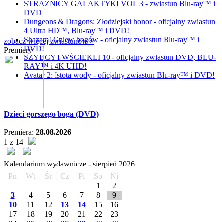
STRAŻNICY GALAKTYKI VOL 3 - zwiastun Blu-ray™ i
DVD
Dungeons & Dragons: Złodziejski honor - oficjalny zwiastun
4 Ultra HD™, Blu-ray™ i DVD!
Shazam! Gniew bogów - oficjalny zwiastun Blu-ray™ i
zobacz więcej zwiastunów »
DVD!
Premiery
SZYBCY I WŚCIEKLI 10 - oficjalny zwiastun DVD, BLU-
RAY™ i 4K UHD!
Avatar 2: Istota wody - oficjalny zwiastun Blu-ray™ i DVD!
Dzieci gorszego boga (DVD)
Premiera:
28.08.2026
1 z 14
Kalendarium wydawnicze -
sierpień
2026
Pn
Wt
Śr
Cz
Pi
So
Ni
1
2
3
4
5
6
7
8
9
10
11
12
13
14
15
16
17
18
19
20
21
22
23