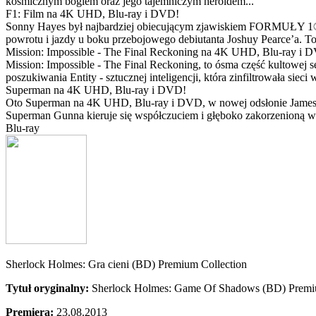
kosmicznym bogiem oraz jego tajemniczym heroldem...
F1: Film na 4K UHD, Blu-ray i DVD!
Sonny Hayes był najbardziej obiecującym zjawiskiem FORMUŁY 1® w 
powrotu i jazdy u boku przebojowego debiutanta Joshuy Pearce’a. To 
Mission: Impossible - The Final Reckoning na 4K UHD, Blu-ray i 
Mission: Impossible - The Final Reckoning, to ósma część kultowej 
poszukiwania Entity - sztucznej inteligencji, która zinfiltrowała sie
Superman na 4K UHD, Blu-ray i DVD!
Oto Superman na 4K UHD, Blu-ray i DVD, w nowej odsłonie Jamesa 
Superman Gunna kieruje się współczuciem i głęboko zakorzenioną wi
Blu-ray
Sherlock Holmes: Gra cieni (BD) Premium Collection
Tytuł oryginalny:
Sherlock Holmes: Game Of Shadows (BD) Premi
Premiera:
23.08.2013