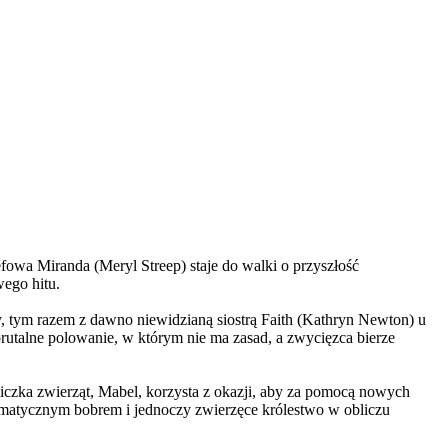
wa Miranda (Meryl Streep) staje do walki o przyszłość
wego hitu.
, tym razem z dawno niewidzianą siostrą Faith (Kathryn Newton) u
brutalne polowanie, w którym nie ma zasad, a zwycięzca bierze
czka zwierząt, Mabel, korzysta z okazji, aby za pomocą nowych
yzmatycznym bobrem i jednoczy zwierzęce królestwo w obliczu