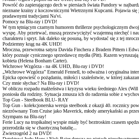
Powróć do zapierającego dech w piersiach świata Pandory w najbardzie
nieznane krainy z koczowniczymi Wietrznymi Kupcami. Pojawia się 
pradawnymi tradycjami Na'vi.
Pomocy na Blu-ray i DVD!
W tym tętniącym czarnym humorem thrillerze psychologicznym dwoje
wyspę. Aby przetrwać, muszą przezwyciężyć wzajemną niechęć i naucz
charakteru i spryt. Jak daleko się posuną, by wydostać się z tej mrocz
Podziemny krąg na 4K UHD!
Mroczna, przewrotna satyra Davida Finchera z Bradem Pittem i Ed
który poznaje cynicznego sprzedawcę mydła (Pitt). Razem wyruszają n
kobieta (Helena Bonham Carter).
Wichrowe Wzgórza - na 4K UHD, Blu-ray i DVD!
„Wichrowe Wzgórza” Emerald Fennell, to odważna i oryginalna interpr
Epicka opowieść o pożądaniu, miłości i szaleństwie, w której zakaza
Czy mnie słychac? Na Blu-ray i DVD!
W obliczu rozpadu małżeństwa i kryzysu wieku średniego Alex (Will 
poniosła dla rodziny. Sytuacja zmusza ich do radzenia sobie z wych
Top Gun - Steelbook BLU- RAY
Top Gun - kolekcjonerska wersja steelbook z okazji 40. rocznicy po
niezrównany Tom Cruise jako Maverick, młody amerykański as przestw
Szympans na Blu-ray!
Ferie Lucy na tropikalnej wyspie miały być beztroskim czasem spędz
przerodziła się w chaotyczną batalię...
Zwierzogród 2 na DVD!
Detektywi Judy Hops i Nick Bajer depczą po piętach nieuchwytnemu