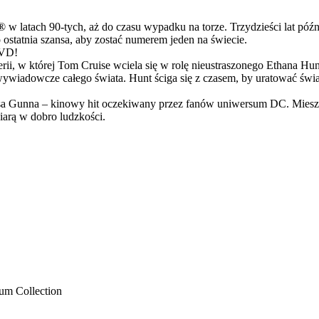
latach 90-tych, aż do czasu wypadku na torze. Trzydzieści lat późn
ostatnia szansa, aby zostać numerem jeden na świecie.
DVD!
serii, w której Tom Cruise wciela się w rolę nieustraszonego Ethana 
ci wywiadowcze całego świata. Hunt ściga się z czasem, by uratować świ
Gunna – kinowy hit oczekiwany przez fanów uniwersum DC. Mieszanka
arą w dobro ludzkości.
um Collection