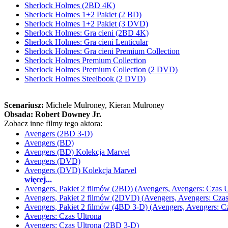
Sherlock Holmes (2BD 4K)
Sherlock Holmes 1+2 Pakiet (2 BD)
Sherlock Holmes 1+2 Pakiet (3 DVD)
Sherlock Holmes: Gra cieni (2BD 4K)
Sherlock Holmes: Gra cieni Lenticular
Sherlock Holmes: Gra cieni Premium Collection
Sherlock Holmes Premium Collection
Sherlock Holmes Premium Collection (2 DVD)
Sherlock Holmes Steelbook (2 DVD)
Scenariusz:
Michele Mulroney
, Kieran Mulroney
Obsada:
Robert Downey Jr.
Zobacz inne filmy tego aktora:
Avengers (2BD 3-D)
Avengers (BD)
Avengers (BD) Kolekcja Marvel
Avengers (DVD)
Avengers (DVD) Kolekcja Marvel
więcej...
Avengers, Pakiet 2 filmów (2BD) (Avengers, Avengers: Czas U
Avengers, Pakiet 2 filmów (2DVD) (Avengers, Avengers: Czas
Avengers, Pakiet 2 filmów (4BD 3-D) (Avengers, Avengers: Cz
Avengers: Czas Ultrona
Avengers: Czas Ultrona (2BD 3-D)