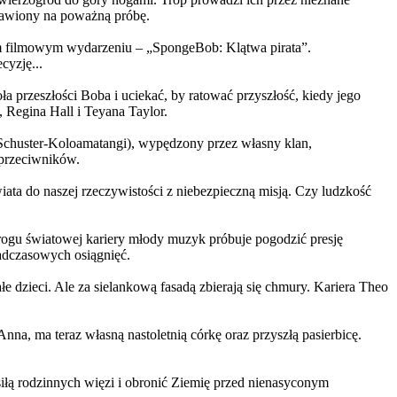
ystawiony na poważną próbę.
m filmowym wydarzeniu – „SpongeBob: Klątwa pirata”.
yzję...
a przeszłości Boba i uciekać, by ratować przyszłość, kiedy jego
 Regina Hall i Teyana Taylor.
us Schuster-Koloamatangi), wypędzony przez własny klan,
 przeciwników.
ata do naszej rzeczywistości z niebezpieczną misją. Czy ludzkość
rogu światowej kariery młody muzyk próbuje pogodzić presję
nadczasowych osiągnięć.
 dzieci. Ale za sielankową fasadą zbierają się chmury. Kariera Theo
ma teraz własną nastoletnią córkę oraz przyszłą pasierbicę.
iłą rodzinnych więzi i obronić Ziemię przed nienasyconym