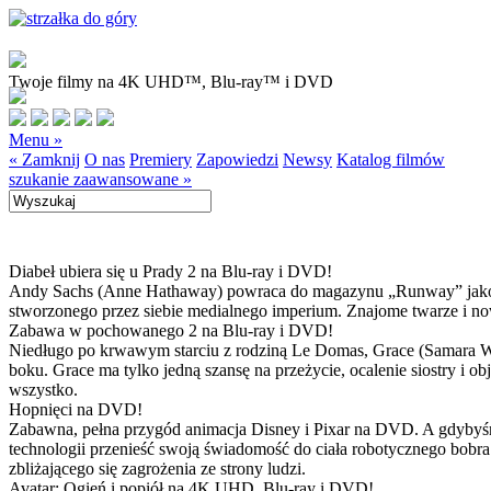
Twoje filmy na 4K UHD™, Blu-ray™ i DVD
Menu »
« Zamknij
O nas
Premiery
Zapowiedzi
Newsy
Katalog filmów
szukanie zaawansowane »
Diabeł ubiera się u Prady 2 na Blu-ray i DVD!
Andy Sachs (Anne Hathaway) powraca do magazynu „Runway” jako now
stworzonego przez siebie medialnego imperium. Znajome twarze i now
Zabawa w pochowanego 2 na Blu-ray i DVD!
Niedługo po krwawym starciu z rodziną Le Domas, Grace (Samara Wea
boku. Grace ma tylko jedną szansę na przeżycie, ocalenie siostry i
wszystko.
Hopnięci na DVD!
Zabawna, pełna przygód animacja Disney i Pixar na DVD. A gdybyśmy
technologii przenieść swoją świadomość do ciała robotycznego bobra
zbliżającego się zagrożenia ze strony ludzi.
Avatar: Ogień i popiół na 4K UHD, Blu-ray i DVD!