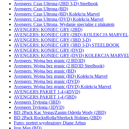
Avengers: Czas Ultrona (2BD 3-D) Steelbook
Avengers: Czas Ultrona (BD)
Avengers: Czas Ultrona (BD) Kolekcja Marvel
Avengers: Czas Ultrona (DVD) Kolekcja Marvel
Avengers: Czas Ultrona, Wydanie specjalne z plakatem
AVENGERS: KONIEC GRY (2BD)
AVENGERS: KONIEC GRY (2BD) KOLEKCJA MARVEL
AVENGERS: KONIEC GRY (3BD 3-D)
AVENGERS: KONIEC GRY (3BD 3-D) STEELBOOK
AVENGERS: KONIEC GRY (DVD)
AVENGERS: KONIEC GRY (DVD) KOLEKCJA MARVE
Avengers: Wojna bez granic (2 BD3D)
Avengers: Wojna bez granic (2 BD3D Steelbook)
Avengers: Wojna bez granic (BD)
Avengers: Wojna bez granic (BD) Kolekcja Marvel
Avengers: Wojna bez granic (DVD)
Avengers: Wojna bez granic (DVD) Kolekcja Marvel
AVENGERS PAKIET 1-4 (4DVD)
AVENGERS PAKIET 1-4 (5BD)
Avengers Trylogia (3BD)
Avengers Trylogia (3DVD)
BD 2Pack Kac Vegas/Zanim Odejdą Wody (2BD)
BD 2Pack RocknRolla/Sherlock Holmes (2BD)
Futro: portret wyobrażony Diane Arbus
Iron Man (BD)