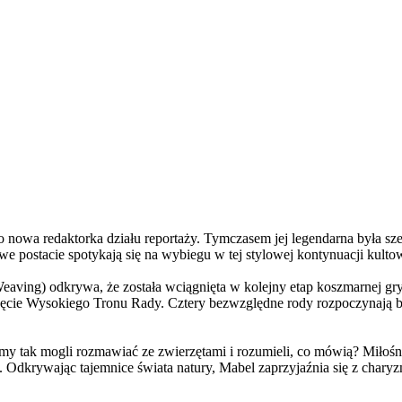
a redaktorka działu reportaży. Tymczasem jej legendarna była szefo
e postacie spotykają się na wybiegu w tej stylowej kontynuacji kulto
ving) odkrywa, że została wciągnięta w kolejny etap koszmarnej gry
 objęcie Wysokiego Tronu Rady. Cztery bezwzględne rody rozpoczynają 
 tak mogli rozmawiać ze zwierzętami i rozumieli, co mówią? Miłośni
. Odkrywając tajemnice świata natury, Mabel zaprzyjaźnia się z char