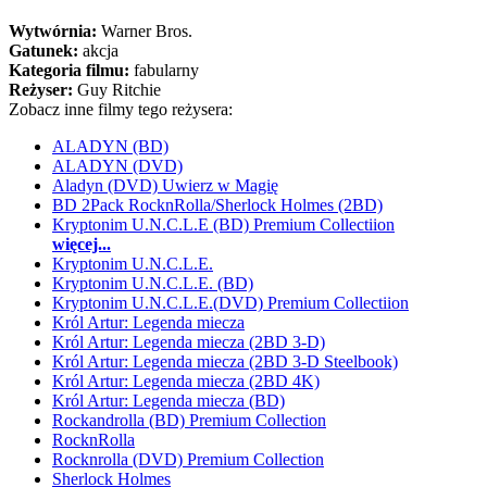
Wytwórnia:
Warner Bros.
Gatunek:
akcja
Kategoria filmu:
fabularny
Reżyser:
Guy Ritchie
Zobacz inne filmy tego reżysera:
ALADYN (BD)
ALADYN (DVD)
Aladyn (DVD) Uwierz w Magię
BD 2Pack RocknRolla/Sherlock Holmes (2BD)
Kryptonim U.N.C.L.E (BD) Premium Collectiion
więcej...
Kryptonim U.N.C.L.E.
Kryptonim U.N.C.L.E. (BD)
Kryptonim U.N.C.L.E.(DVD) Premium Collectiion
Król Artur: Legenda miecza
Król Artur: Legenda miecza (2BD 3-D)
Król Artur: Legenda miecza (2BD 3-D Steelbook)
Król Artur: Legenda miecza (2BD 4K)
Król Artur: Legenda miecza (BD)
Rockandrolla (BD) Premium Collection
RocknRolla
Rocknrolla (DVD) Premium Collection
Sherlock Holmes