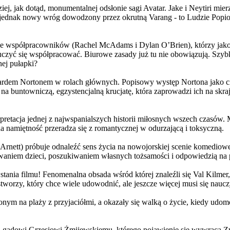
j, jak dotąd, monumentalnej odsłonie sagi Avatar. Jake i Neytiri mierzą
jednak nowy wróg dowodzony przez okrutną Varang - to Ludzie Popiołu
 współpracowników (Rachel McAdams i Dylan O’Brien), którzy jako jed
yć się współpracować. Biurowe zasady już tu nie obowiązują. Szybko 
nej pułapki?
wardem Nortonem w rolach głównych. Popisowy występ Nortona jako c
a buntowniczą, egzystencjalną krucjatę, która zaprowadzi ich na skraj
etacja jednej z najwspanialszych historii miłosnych wszech czasów. M
na namiętność przeradza się z romantycznej w odurzającą i toksyczną.
Arnett) próbuje odnaleźć sens życia na nowojorskiej scenie komediow
owaniem dzieci, poszukiwaniem własnych tożsamości i odpowiedzią na p
wstania filmu! Fenomenalna obsada wśród której znaleźli się Val Kilm
orzy, który chce wiele udowodnić, ale jeszcze więcej musi się naucz
onym na plaży z przyjaciółmi, a okazały się walką o życie, kiedy ud
 gadowi Grzesiowi Żmijewskiemu, którego pojawienie się wywraca Zw