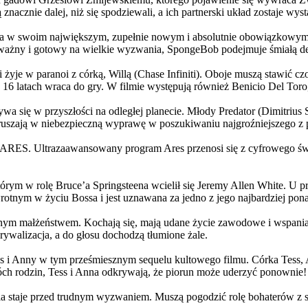
 znacznie dalej, niż się spodziewali, a ich partnerski układ zostaje w
życia w swoim największym, zupełnie nowym i absolutnie obowiązkowy
ażny i gotowy na wielkie wyzwania, SpongeBob podejmuje śmiałą dec
yje w paranoi z córką, Willą (Chase Infiniti). Oboje muszą stawić czoł
16 latach wraca do gry. W filmie występują również Benicio Del Toro,
grywa się w przyszłości na odległej planecie. Młody Predator (Dimitri
 ruszają w niebezpieczną wyprawę w poszukiwaniu najgroźniejszego z
: ARES. Ultrazaawansowany program Ares przenosi się z cyfrowego świ
rym w rolę Bruce’a Springsteena wcielił się Jeremy Allen White. U p
rotnym w życiu Bossa i jest uznawana za jedno z jego najbardziej po
jnym małżeństwem. Kochają się, mają udane życie zawodowe i wspaniałe
ywalizacja, a do głosu dochodzą tłumione żale.
 w tym prześmiesznym sequelu kultowego filmu. Córka Tess, Anna, 
h rodzin, Tess i Anna odkrywają, że piorun może uderzyć ponownie!
la staje przed trudnym wyzwaniem. Muszą pogodzić rolę bohaterów z s