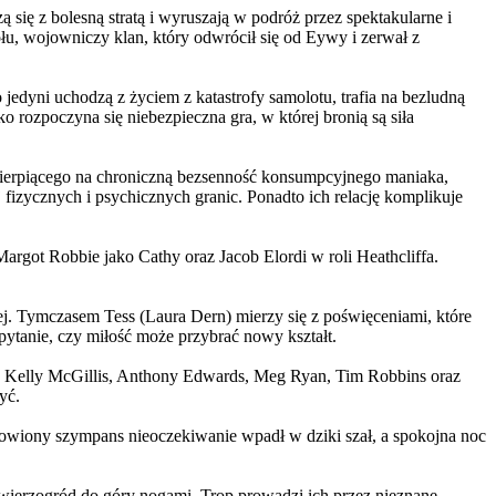
 się z bolesną stratą i wyruszają w podróż przez spektakularne i
, wojowniczy klan, który odwrócił się od Eywy i zerwał z
yni uchodzą z życiem z katastrofy samolotu, trafia na bezludną
rozpoczyna się niebezpieczna gra, w której bronią są siła
ierpiącego na chroniczną bezsenność konsumpcyjnego maniaka,
 fizycznych i psychicznych granic. Ponadto ich relację komplikuje
argot Robbie jako Cathy oraz Jacob Elordi w roli Heathcliffa.
ej. Tymczasem Tess (Laura Dern) mierzy się z poświęceniami, które
ytanie, czy miłość może przybrać nowy kształt.
er, Kelly McGillis, Anthony Edwards, Meg Ryan, Tim Robbins oraz
yć.
omowiony szympans nieoczekiwanie wpadł w dziki szał, a spokojna noc
ierzogród do góry nogami. Trop prowadzi ich przez nieznane