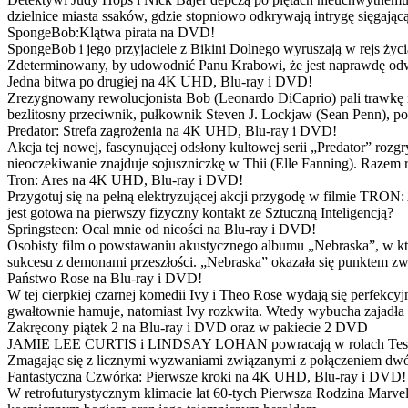
dzielnice miasta ssaków, gdzie stopniowo odkrywają intrygę sięgającą
SpongeBob:Klątwa pirata na DVD!
SpongeBob i jego przyjaciele z Bikini Dolnego wyruszają w rejs 
Zdeterminowany, by udowodnić Panu Krabowi, że jest naprawdę odw
Jedna bitwa po drugiej na 4K UHD, Blu-ray i DVD!
Zrezygnowany rewolucjonista Bob (Leonardo DiCaprio) pali trawkę i ż
bezlitosny przeciwnik, pułkownik Steven J. Lockjaw (Sean Penn), po 
Predator: Strefa zagrożenia na 4K UHD, Blu-ray i DVD!
Akcja tej nowej, fascynującej odsłony kultowej serii „Predator” roz
nieoczekiwanie znajduje sojuszniczkę w Thii (Elle Fanning). Razem
Tron: Ares na 4K UHD, Blu-ray i DVD!
Przygotuj się na pełną elektryzującej akcji przygodę w filmie TRON
jest gotowa na pierwszy fizyczny kontakt ze Sztuczną Inteligencją?
Springsteen: Ocal mnie od nicości na Blu-ray i DVD!
Osobisty film o powstawaniu akustycznego albumu „Nebraska”, w któ
sukcesu z demonami przeszłości. „Nebraska” okazała się punktem zw
Państwo Rose na Blu-ray i DVD!
W tej cierpkiej czarnej komedii Ivy i Theo Rose wydają się perfekcy
gwałtownie hamuje, natomiast Ivy rozkwita. Wtedy wybucha zajadła r
Zakręcony piątek 2 na Blu-ray i DVD oraz w pakiecie 2 DVD
JAMIE LEE CURTIS i LINDSAY LOHAN powracają w rolach Tess i Anny
Zmagając się z licznymi wyzwaniami związanymi z połączeniem dwóc
Fantastyczna Czwórka: Pierwsze kroki na 4K UHD, Blu-ray i DVD!
W retrofuturystycznym klimacie lat 60-tych Pierwsza Rodzina Marve