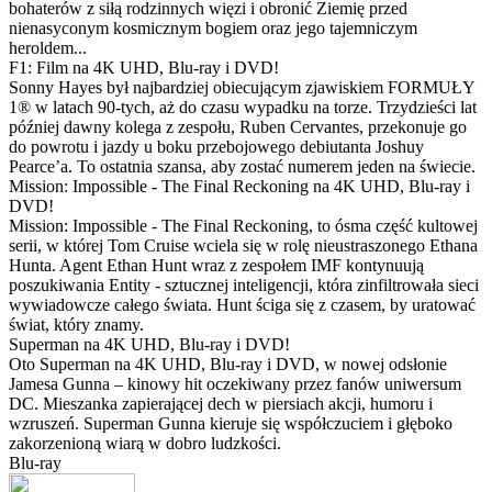
bohaterów z siłą rodzinnych więzi i obronić Ziemię przed
nienasyconym kosmicznym bogiem oraz jego tajemniczym
heroldem...
F1: Film na 4K UHD, Blu-ray i DVD!
Sonny Hayes był najbardziej obiecującym zjawiskiem FORMUŁY
1® w latach 90-tych, aż do czasu wypadku na torze. Trzydzieści lat
później dawny kolega z zespołu, Ruben Cervantes, przekonuje go
do powrotu i jazdy u boku przebojowego debiutanta Joshuy
Pearce’a. To ostatnia szansa, aby zostać numerem jeden na świecie.
Mission: Impossible - The Final Reckoning na 4K UHD, Blu-ray i
DVD!
Mission: Impossible - The Final Reckoning, to ósma część kultowej
serii, w której Tom Cruise wciela się w rolę nieustraszonego Ethana
Hunta. Agent Ethan Hunt wraz z zespołem IMF kontynuują
poszukiwania Entity - sztucznej inteligencji, która zinfiltrowała sieci
wywiadowcze całego świata. Hunt ściga się z czasem, by uratować
świat, który znamy.
Superman na 4K UHD, Blu-ray i DVD!
Oto Superman na 4K UHD, Blu-ray i DVD, w nowej odsłonie
Jamesa Gunna – kinowy hit oczekiwany przez fanów uniwersum
DC. Mieszanka zapierającej dech w piersiach akcji, humoru i
wzruszeń. Superman Gunna kieruje się współczuciem i głęboko
zakorzenioną wiarą w dobro ludzkości.
Blu-ray