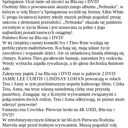
Springsteen: Ocal mnie od nicości na Blu-ray i DVD!
Osobisty film o powstawaniu akustycznego albumu „Nebraska”, w
którym w rolę Bruce’a Springsteena wcielił się Jeremy Allen White.
U progu światowej kariery młody muzyk próbuje pogodzić presję
sukcesu z demonami przeszłości. „Nebraska” okazała się punktem
zwrotnym w życiu Bossa i jest uznawana za jedno z jego
najbardziej ponadczasowych osiągnięć.
Państwo Rose na Blu-ray i DVD!
W tej cierpkiej czarnej komedii Ivy i Theo Rose wydają się
perfekcyjnym małżeństwem. Kochają się, mają udane życie
zawodowe i wspaniałe dzieci. Ale za sielankową fasadą zbierają się
chmury. Kariera Theo gwałtownie hamuje, natomiast Ivy rozkwita.
Wtedy wybucha zajadła rywalizacja, a do głosu dochodzą tłumione
żale.
Zakręcony piątek 2 na Blu-ray i DVD oraz w pakiecie 2 DVD
JAMIE LEE CURTIS i LINDSAY LOHAN powracają w rolach
Tess i Anny w tym prześmiesznym sequelu kultowego filmu. Córka
Tess, Anna, ma teraz własną nastoletnią córkę oraz przyszłą
pasierbicę. Zmagając się z licznymi wyzwaniami związanymi z
połączeniem dwóch rodzin, Tess i Anna odkrywają, że piorun może
uderzyć ponownie!
Fantastyczna Czwórka: Pierwsze kroki na 4K UHD, Blu-ray i
DVD!
W retrofuturystycznym klimacie lat 60-tych Pierwsza Rodzina
Marvela staje przed trudnym wyzwaniem. Muszą pogodzić rolę