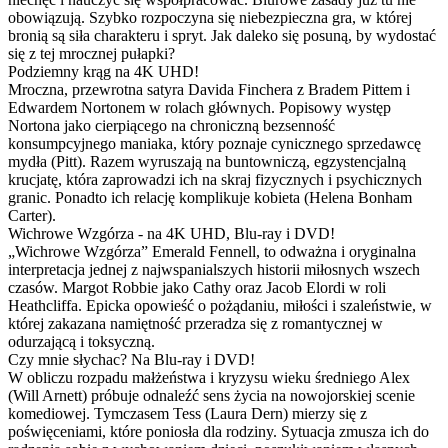
obowiązują. Szybko rozpoczyna się niebezpieczna gra, w której
bronią są siła charakteru i spryt. Jak daleko się posuną, by wydostać
się z tej mrocznej pułapki?
Podziemny krąg na 4K UHD!
Mroczna, przewrotna satyra Davida Finchera z Bradem Pittem i
Edwardem Nortonem w rolach głównych. Popisowy występ
Nortona jako cierpiącego na chroniczną bezsenność
konsumpcyjnego maniaka, który poznaje cynicznego sprzedawcę
mydła (Pitt). Razem wyruszają na buntowniczą, egzystencjalną
krucjatę, która zaprowadzi ich na skraj fizycznych i psychicznych
granic. Ponadto ich relację komplikuje kobieta (Helena Bonham
Carter).
Wichrowe Wzgórza - na 4K UHD, Blu-ray i DVD!
„Wichrowe Wzgórza” Emerald Fennell, to odważna i oryginalna
interpretacja jednej z najwspanialszych historii miłosnych wszech
czasów. Margot Robbie jako Cathy oraz Jacob Elordi w roli
Heathcliffa. Epicka opowieść o pożądaniu, miłości i szaleństwie, w
której zakazana namiętność przeradza się z romantycznej w
odurzającą i toksyczną.
Czy mnie słychac? Na Blu-ray i DVD!
W obliczu rozpadu małżeństwa i kryzysu wieku średniego Alex
(Will Arnett) próbuje odnaleźć sens życia na nowojorskiej scenie
komediowej. Tymczasem Tess (Laura Dern) mierzy się z
poświęceniami, które poniosła dla rodziny. Sytuacja zmusza ich do