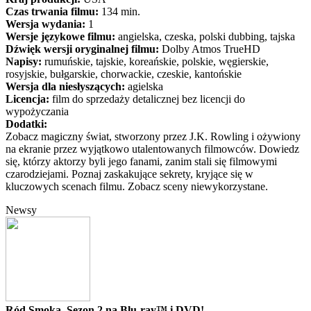
Czas trwania filmu:
134 min.
Wersja wydania:
1
Wersje językowe filmu:
angielska, czeska, polski dubbing, tajska
Dźwięk wersji oryginalnej filmu:
Dolby Atmos TrueHD
Napisy:
rumuńskie, tajskie, koreańskie, polskie, węgierskie,
rosyjskie, bułgarskie, chorwackie, czeskie, kantońskie
Wersja dla niesłyszących:
agielska
Licencja:
film do sprzedaży detalicznej bez licencji do
wypożyczania
Dodatki:
Zobacz magiczny świat, stworzony przez J.K. Rowling i ożywiony
na ekranie przez wyjątkowo utalentowanych filmowców. Dowiedz
się, którzy aktorzy byli jego fanami, zanim stali się filmowymi
czarodziejami. Poznaj zaskakujące sekrety, kryjące się w
kluczowych scenach filmu. Zobacz sceny niewykorzystane.
Newsy
Ród Smoka, Sezon 2 na Blu-ray™ i DVD!