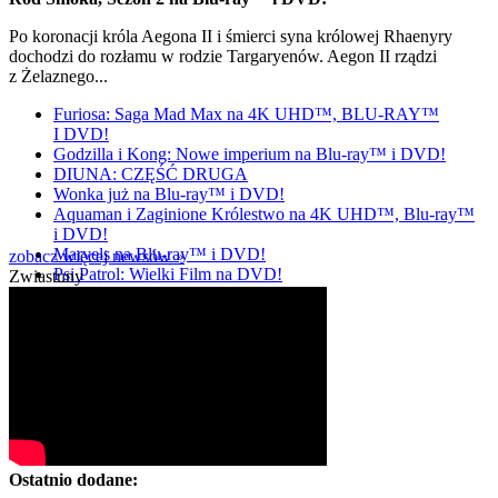
Po koronacji króla Aegona II i śmierci syna królowej Rhaenyry
dochodzi do rozłamu w rodzie Targaryenów. Aegon II rządzi
z Żelaznego...
Furiosa: Saga Mad Max na 4K UHD™, BLU-RAY™
I DVD!
Godzilla i Kong: Nowe imperium na Blu-ray™ i DVD!
DIUNA: CZĘŚĆ DRUGA
Wonka już na Blu-ray™ i DVD!
Aquaman i Zaginione Królestwo na 4K UHD™, Blu-ray™
i DVD!
Marvels na Blu-ray™ i DVD!
zobacz więcej newsów »
Psi Patrol: Wielki Film na DVD!
Zwiastuny
Ostatnio dodane: