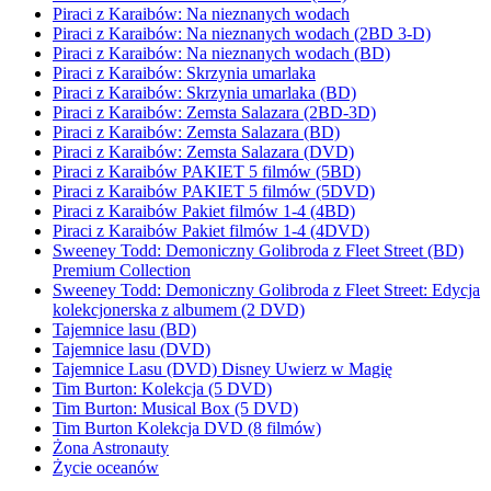
Piraci z Karaibów: Na nieznanych wodach
Piraci z Karaibów: Na nieznanych wodach (2BD 3-D)
Piraci z Karaibów: Na nieznanych wodach (BD)
Piraci z Karaibów: Skrzynia umarlaka
Piraci z Karaibów: Skrzynia umarlaka (BD)
Piraci z Karaibów: Zemsta Salazara (2BD-3D)
Piraci z Karaibów: Zemsta Salazara (BD)
Piraci z Karaibów: Zemsta Salazara (DVD)
Piraci z Karaibów PAKIET 5 filmów (5BD)
Piraci z Karaibów PAKIET 5 filmów (5DVD)
Piraci z Karaibów Pakiet filmów 1-4 (4BD)
Piraci z Karaibów Pakiet filmów 1-4 (4DVD)
Sweeney Todd: Demoniczny Golibroda z Fleet Street (BD)
Premium Collection
Sweeney Todd: Demoniczny Golibroda z Fleet Street: Edycja
kolekcjonerska z albumem (2 DVD)
Tajemnice lasu (BD)
Tajemnice lasu (DVD)
Tajemnice Lasu (DVD) Disney Uwierz w Magię
Tim Burton: Kolekcja (5 DVD)
Tim Burton: Musical Box (5 DVD)
Tim Burton Kolekcja DVD (8 filmów)
Żona Astronauty
Życie oceanów