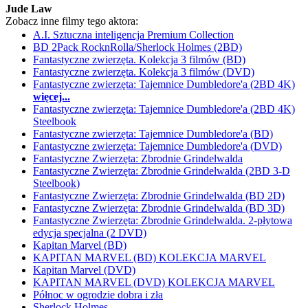
Jude Law
Zobacz inne filmy tego aktora:
A.I. Sztuczna inteligencja Premium Collection
BD 2Pack RocknRolla/Sherlock Holmes (2BD)
Fantastyczne zwierzęta. Kolekcja 3 filmów (BD)
Fantastyczne zwierzęta. Kolekcja 3 filmów (DVD)
Fantastyczne zwierzęta: Tajemnice Dumbledore'a (2BD 4K)
więcej...
Fantastyczne zwierzęta: Tajemnice Dumbledore'a (2BD 4K)
Steelbook
Fantastyczne zwierzęta: Tajemnice Dumbledore'a (BD)
Fantastyczne zwierzęta: Tajemnice Dumbledore'a (DVD)
Fantastyczne Zwierzęta: Zbrodnie Grindelwalda
Fantastyczne Zwierzęta: Zbrodnie Grindelwalda (2BD 3-D
Steelbook)
Fantastyczne Zwierzęta: Zbrodnie Grindelwalda (BD 2D)
Fantastyczne Zwierzęta: Zbrodnie Grindelwalda (BD 3D)
Fantastyczne Zwierzęta: Zbrodnie Grindelwalda. 2-płytowa
edycja specjalna (2 DVD)
Kapitan Marvel (BD)
KAPITAN MARVEL (BD) KOLEKCJA MARVEL
Kapitan Marvel (DVD)
KAPITAN MARVEL (DVD) KOLEKCJA MARVEL
Północ w ogrodzie dobra i zła
Sherlock Holmes