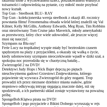
radzenia sobie z wychowaniem dzieci, poszukiwaniem własnych
tożsamości i odpowiedzią na pytanie, czy miłość może przybrać
nowy kształt.
Top Gun - Steelbook BLU- RAY
Top Gun - kolekcjonerska wersja steelbook z okazji 40. rocznicy
powstania filmu! Fenomenalna obsada wśród której znaleźli się Val
Kilmer, Kelly McGillis, Anthony Edwards, Meg Ryan, Tim Robbins
oraz niezrównany Tom Cruise jako Maverick, młody amerykański
as przestworzy, który chce wiele udowodnić, ale jeszcze więcej
musi się nauczyć.
Szympans na Blu-ray!
Ferie Lucy na tropikalnej wyspie miały być beztroskim czasem
spędzonym na plaży z przyjaciółmi, a okazały się walką o życie,
kiedy udomowiony szympans nieoczekiwanie wpadł w dziki szał, a
spokojna noc przerodziła się w chaotyczną batalię...
Zwierzogród 2 na DVD!
Detektywi Judy Hops i Nick Bajer depczą po piętach
nieuchwytnemu gadowi Grzesiowi Żmijewskiemu, którego
pojawienie się wywraca Zwierzogród do góry nogami. Trop
prowadzi ich przez nieznane dzielnice miasta ssaków, gdzie
stopniowo odkrywają intrygę sięgającą znacznie dalej, niż się
spodziewali, a ich partnerski układ zostaje wystawiony na poważną
próbę.
SpongeBob:Klątwa pirata na DVD!
SpongeBob i jego przyjaciele z Bikini Dolnego wyruszają w rejs