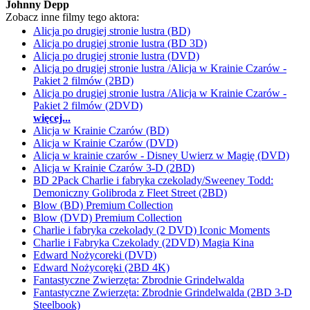
Johnny Depp
Zobacz inne filmy tego aktora:
Alicja po drugiej stronie lustra (BD)
Alicja po drugiej stronie lustra (BD 3D)
Alicja po drugiej stronie lustra (DVD)
Alicja po drugiej stronie lustra /Alicja w Krainie Czarów -
Pakiet 2 filmów (2BD)
Alicja po drugiej stronie lustra /Alicja w Krainie Czarów -
Pakiet 2 filmów (2DVD)
więcej...
Alicja w Krainie Czarów (BD)
Alicja w Krainie Czarów (DVD)
Alicja w krainie czarów - Disney Uwierz w Magię (DVD)
Alicja w Krainie Czarów 3-D (2BD)
BD 2Pack Charlie i fabryka czekolady/Sweeney Todd:
Demoniczny Golibroda z Fleet Street (2BD)
Blow (BD) Premium Collection
Blow (DVD) Premium Collection
Charlie i fabryka czekolady (2 DVD) Iconic Moments
Charlie i Fabryka Czekolady (2DVD) Magia Kina
Edward Nożycoreki (DVD)
Edward Nożycoręki (2BD 4K)
Fantastyczne Zwierzęta: Zbrodnie Grindelwalda
Fantastyczne Zwierzęta: Zbrodnie Grindelwalda (2BD 3-D
Steelbook)