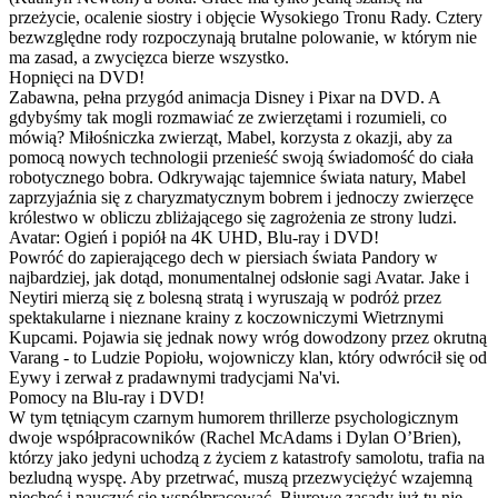
przeżycie, ocalenie siostry i objęcie Wysokiego Tronu Rady. Cztery
bezwzględne rody rozpoczynają brutalne polowanie, w którym nie
ma zasad, a zwycięzca bierze wszystko.
Hopnięci na DVD!
Zabawna, pełna przygód animacja Disney i Pixar na DVD. A
gdybyśmy tak mogli rozmawiać ze zwierzętami i rozumieli, co
mówią? Miłośniczka zwierząt, Mabel, korzysta z okazji, aby za
pomocą nowych technologii przenieść swoją świadomość do ciała
robotycznego bobra. Odkrywając tajemnice świata natury, Mabel
zaprzyjaźnia się z charyzmatycznym bobrem i jednoczy zwierzęce
królestwo w obliczu zbliżającego się zagrożenia ze strony ludzi.
Avatar: Ogień i popiół na 4K UHD, Blu-ray i DVD!
Powróć do zapierającego dech w piersiach świata Pandory w
najbardziej, jak dotąd, monumentalnej odsłonie sagi Avatar. Jake i
Neytiri mierzą się z bolesną stratą i wyruszają w podróż przez
spektakularne i nieznane krainy z koczowniczymi Wietrznymi
Kupcami. Pojawia się jednak nowy wróg dowodzony przez okrutną
Varang - to Ludzie Popiołu, wojowniczy klan, który odwrócił się od
Eywy i zerwał z pradawnymi tradycjami Na'vi.
Pomocy na Blu-ray i DVD!
W tym tętniącym czarnym humorem thrillerze psychologicznym
dwoje współpracowników (Rachel McAdams i Dylan O’Brien),
którzy jako jedyni uchodzą z życiem z katastrofy samolotu, trafia na
bezludną wyspę. Aby przetrwać, muszą przezwyciężyć wzajemną
niechęć i nauczyć się współpracować. Biurowe zasady już tu nie