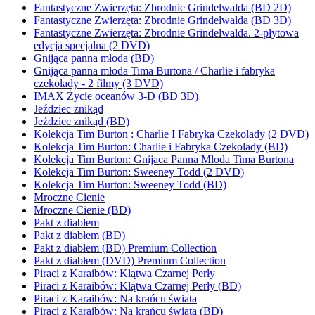
Fantastyczne Zwierzęta: Zbrodnie Grindelwalda (BD 2D)
Fantastyczne Zwierzęta: Zbrodnie Grindelwalda (BD 3D)
Fantastyczne Zwierzęta: Zbrodnie Grindelwalda. 2-płytowa
edycja specjalna (2 DVD)
Gnijąca panna młoda (BD)
Gnijąca panna młoda Tima Burtona / Charlie i fabryka
czekolady - 2 filmy (3 DVD)
IMAX Życie oceanów 3-D (BD 3D)
Jeździec znikąd
Jeździec znikąd (BD)
Kolekcja Tim Burton : Charlie I Fabryka Czekolady (2 DVD)
Kolekcja Tim Burton: Charlie i Fabryka Czekolady (BD)
Kolekcja Tim Burton: Gnijaca Panna Mloda Tima Burtona
Kolekcja Tim Burton: Sweeney Todd (2 DVD)
Kolekcja Tim Burton: Sweeney Todd (BD)
Mroczne Cienie
Mroczne Cienie (BD)
Pakt z diabłem
Pakt z diabłem (BD)
Pakt z diabłem (BD) Premium Collection
Pakt z diabłem (DVD) Premium Collection
Piraci z Karaibów: Klątwa Czarnej Perły
Piraci z Karaibów: Klątwa Czarnej Perły (BD)
Piraci z Karaibów: Na krańcu świata
Piraci z Karaibów: Na krańcu świata (BD)