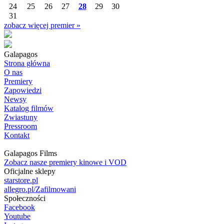
24
25
26
27
28
29
30
31
zobacz więcej premier »
Galapagos
Strona główna
O nas
Premiery
Zapowiedzi
Newsy
Katalog filmów
Zwiastuny
Pressroom
Kontakt
Galapagos Films
Zobacz nasze premiery kinowe i VOD
Oficjalne sklepy
starstore.pl
allegro.pl/Zafilmowani
Społeczności
Facebook
Youtube