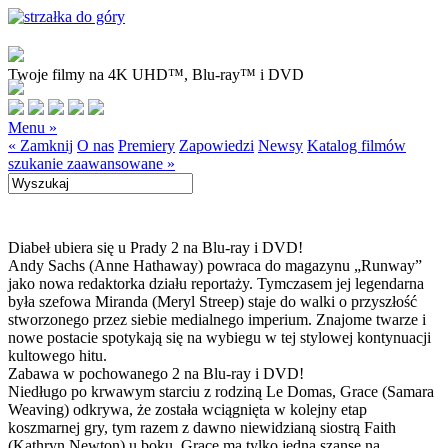
Twoje filmy na 4K UHD™, Blu-ray™ i DVD
Menu »
« Zamknij
O nas
Premiery
Zapowiedzi
Newsy
Katalog filmów
szukanie zaawansowane »
Diabeł ubiera się u Prady 2 na Blu-ray i DVD!
Andy Sachs (Anne Hathaway) powraca do magazynu „Runway”
jako nowa redaktorka działu reportaży. Tymczasem jej legendarna
była szefowa Miranda (Meryl Streep) staje do walki o przyszłość
stworzonego przez siebie medialnego imperium. Znajome twarze i
nowe postacie spotykają się na wybiegu w tej stylowej kontynuacji
kultowego hitu.
Zabawa w pochowanego 2 na Blu-ray i DVD!
Niedługo po krwawym starciu z rodziną Le Domas, Grace (Samara
Weaving) odkrywa, że została wciągnięta w kolejny etap
koszmarnej gry, tym razem z dawno niewidzianą siostrą Faith
(Kathryn Newton) u boku. Grace ma tylko jedną szansę na