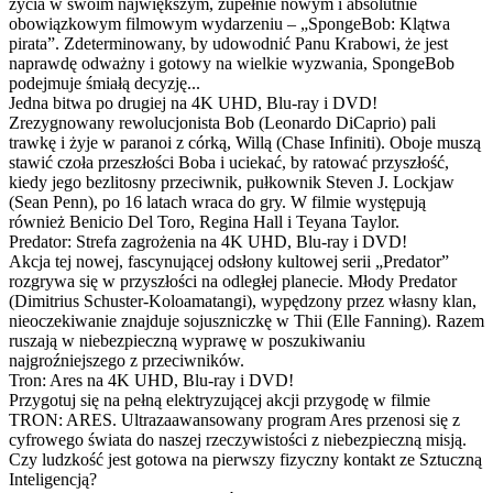
życia w swoim największym, zupełnie nowym i absolutnie
obowiązkowym filmowym wydarzeniu – „SpongeBob: Klątwa
pirata”. Zdeterminowany, by udowodnić Panu Krabowi, że jest
naprawdę odważny i gotowy na wielkie wyzwania, SpongeBob
podejmuje śmiałą decyzję...
Jedna bitwa po drugiej na 4K UHD, Blu-ray i DVD!
Zrezygnowany rewolucjonista Bob (Leonardo DiCaprio) pali
trawkę i żyje w paranoi z córką, Willą (Chase Infiniti). Oboje muszą
stawić czoła przeszłości Boba i uciekać, by ratować przyszłość,
kiedy jego bezlitosny przeciwnik, pułkownik Steven J. Lockjaw
(Sean Penn), po 16 latach wraca do gry. W filmie występują
również Benicio Del Toro, Regina Hall i Teyana Taylor.
Predator: Strefa zagrożenia na 4K UHD, Blu-ray i DVD!
Akcja tej nowej, fascynującej odsłony kultowej serii „Predator”
rozgrywa się w przyszłości na odległej planecie. Młody Predator
(Dimitrius Schuster-Koloamatangi), wypędzony przez własny klan,
nieoczekiwanie znajduje sojuszniczkę w Thii (Elle Fanning). Razem
ruszają w niebezpieczną wyprawę w poszukiwaniu
najgroźniejszego z przeciwników.
Tron: Ares na 4K UHD, Blu-ray i DVD!
Przygotuj się na pełną elektryzującej akcji przygodę w filmie
TRON: ARES. Ultrazaawansowany program Ares przenosi się z
cyfrowego świata do naszej rzeczywistości z niebezpieczną misją.
Czy ludzkość jest gotowa na pierwszy fizyczny kontakt ze Sztuczną
Inteligencją?