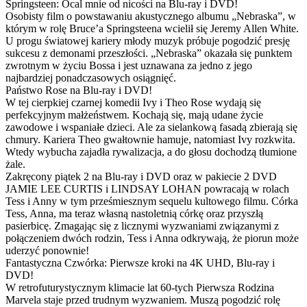
Springsteen: Ocal mnie od nicości na Blu-ray i DVD!
Osobisty film o powstawaniu akustycznego albumu „Nebraska”, w
którym w rolę Bruce’a Springsteena wcielił się Jeremy Allen White.
U progu światowej kariery młody muzyk próbuje pogodzić presję
sukcesu z demonami przeszłości. „Nebraska” okazała się punktem
zwrotnym w życiu Bossa i jest uznawana za jedno z jego
najbardziej ponadczasowych osiągnięć.
Państwo Rose na Blu-ray i DVD!
W tej cierpkiej czarnej komedii Ivy i Theo Rose wydają się
perfekcyjnym małżeństwem. Kochają się, mają udane życie
zawodowe i wspaniałe dzieci. Ale za sielankową fasadą zbierają się
chmury. Kariera Theo gwałtownie hamuje, natomiast Ivy rozkwita.
Wtedy wybucha zajadła rywalizacja, a do głosu dochodzą tłumione
żale.
Zakręcony piątek 2 na Blu-ray i DVD oraz w pakiecie 2 DVD
JAMIE LEE CURTIS i LINDSAY LOHAN powracają w rolach
Tess i Anny w tym prześmiesznym sequelu kultowego filmu. Córka
Tess, Anna, ma teraz własną nastoletnią córkę oraz przyszłą
pasierbicę. Zmagając się z licznymi wyzwaniami związanymi z
połączeniem dwóch rodzin, Tess i Anna odkrywają, że piorun może
uderzyć ponownie!
Fantastyczna Czwórka: Pierwsze kroki na 4K UHD, Blu-ray i
DVD!
W retrofuturystycznym klimacie lat 60-tych Pierwsza Rodzina
Marvela staje przed trudnym wyzwaniem. Muszą pogodzić rolę