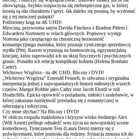
obowiązują. Szybko rozpoczyna się niebezpieczna gra, w której
bronią są siła charakteru i spryt. Jak daleko się posuną, by wydostać
się z tej mrocznej pułapki?
Podziemny krąg na 4K UHD!
Mroczna, przewrotna satyra Davida Finchera z Bradem Pittem i
Edwardem Nortonem w rolach głównych. Popisowy występ
Nortona jako cierpiącego na chroniczną bezsenność
konsumpcyjnego maniaka, który poznaje cynicznego sprzedawcę
mydła (Pitt). Razem wyruszają na buntowniczą, egzystencjalną
krucjatę, która zaprowadzi ich na skraj fizycznych i psychicznych
granic. Ponadto ich relację komplikuje kobieta (Helena Bonham
Carter).
Wichrowe Wzgórza - na 4K UHD, Blu-ray i DVD!
„Wichrowe Wzgórza” Emerald Fennell, to odważna i oryginalna
interpretacja jednej z najwspanialszych historii miłosnych wszech
czasów. Margot Robbie jako Cathy oraz Jacob Elordi w roli
Heathcliffa. Epicka opowieść o pożądaniu, miłości i szaleństwie, w
której zakazana namiętność przeradza się z romantycznej w
odurzającą i toksyczną.
Czy mnie słychac? Na Blu-ray i DVD!
W obliczu rozpadu małżeństwa i kryzysu wieku średniego Alex
(Will Arnett) próbuje odnaleźć sens życia na nowojorskiej scenie
komediowej. Tymczasem Tess (Laura Dern) mierzy się z
poświęceniami, które poniosła dla rodziny. Sytuacja zmusza ich do