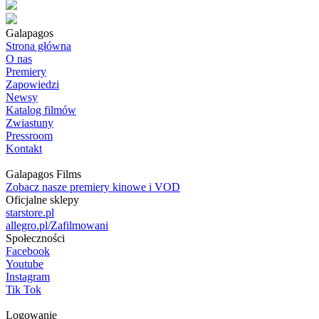
Galapagos
Strona główna
O nas
Premiery
Zapowiedzi
Newsy
Katalog filmów
Zwiastuny
Pressroom
Kontakt
Galapagos Films
Zobacz nasze premiery kinowe i VOD
Oficjalne sklepy
starstore.pl
allegro.pl/Zafilmowani
Społeczności
Facebook
Youtube
Instagram
Tik Tok
Logowanie