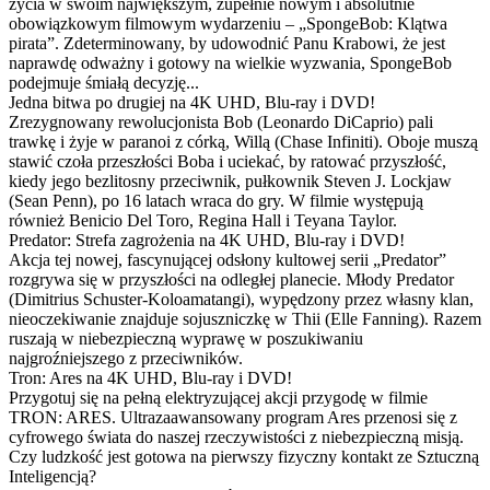
życia w swoim największym, zupełnie nowym i absolutnie
obowiązkowym filmowym wydarzeniu – „SpongeBob: Klątwa
pirata”. Zdeterminowany, by udowodnić Panu Krabowi, że jest
naprawdę odważny i gotowy na wielkie wyzwania, SpongeBob
podejmuje śmiałą decyzję...
Jedna bitwa po drugiej na 4K UHD, Blu-ray i DVD!
Zrezygnowany rewolucjonista Bob (Leonardo DiCaprio) pali
trawkę i żyje w paranoi z córką, Willą (Chase Infiniti). Oboje muszą
stawić czoła przeszłości Boba i uciekać, by ratować przyszłość,
kiedy jego bezlitosny przeciwnik, pułkownik Steven J. Lockjaw
(Sean Penn), po 16 latach wraca do gry. W filmie występują
również Benicio Del Toro, Regina Hall i Teyana Taylor.
Predator: Strefa zagrożenia na 4K UHD, Blu-ray i DVD!
Akcja tej nowej, fascynującej odsłony kultowej serii „Predator”
rozgrywa się w przyszłości na odległej planecie. Młody Predator
(Dimitrius Schuster-Koloamatangi), wypędzony przez własny klan,
nieoczekiwanie znajduje sojuszniczkę w Thii (Elle Fanning). Razem
ruszają w niebezpieczną wyprawę w poszukiwaniu
najgroźniejszego z przeciwników.
Tron: Ares na 4K UHD, Blu-ray i DVD!
Przygotuj się na pełną elektryzującej akcji przygodę w filmie
TRON: ARES. Ultrazaawansowany program Ares przenosi się z
cyfrowego świata do naszej rzeczywistości z niebezpieczną misją.
Czy ludzkość jest gotowa na pierwszy fizyczny kontakt ze Sztuczną
Inteligencją?