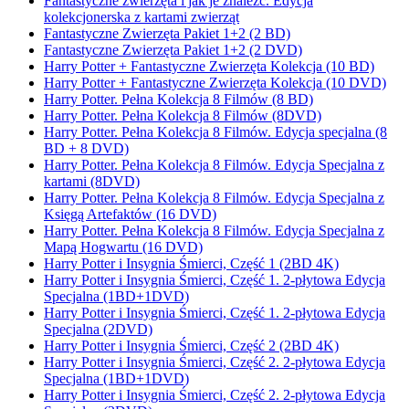
Fantastyczne zwierzęta i jak je znaleźć. Edycja
kolekcjonerska z kartami zwierząt
Fantastyczne Zwierzęta Pakiet 1+2 (2 BD)
Fantastyczne Zwierzęta Pakiet 1+2 (2 DVD)
Harry Potter + Fantastyczne Zwierzęta Kolekcja (10 BD)
Harry Potter + Fantastyczne Zwierzęta Kolekcja (10 DVD)
Harry Potter. Pełna Kolekcja 8 Filmów (8 BD)
Harry Potter. Pełna Kolekcja 8 Filmów (8DVD)
Harry Potter. Pełna Kolekcja 8 Filmów. Edycja specjalna (8
BD + 8 DVD)
Harry Potter. Pełna Kolekcja 8 Filmów. Edycja Specjalna z
kartami (8DVD)
Harry Potter. Pełna Kolekcja 8 Filmów. Edycja Specjalna z
Księgą Artefaktów (16 DVD)
Harry Potter. Pełna Kolekcja 8 Filmów. Edycja Specjalna z
Mapą Hogwartu (16 DVD)
Harry Potter i Insygnia Śmierci, Część 1 (2BD 4K)
Harry Potter i Insygnia Śmierci, Część 1. 2-płytowa Edycja
Specjalna (1BD+1DVD)
Harry Potter i Insygnia Śmierci, Część 1. 2-płytowa Edycja
Specjalna (2DVD)
Harry Potter i Insygnia Śmierci, Część 2 (2BD 4K)
Harry Potter i Insygnia Śmierci, Część 2. 2-płytowa Edycja
Specjalna (1BD+1DVD)
Harry Potter i Insygnia Śmierci, Część 2. 2-płytowa Edycja