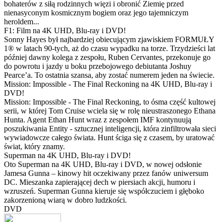
bohaterów z siłą rodzinnych więzi i obronić Ziemię przed
nienasyconym kosmicznym bogiem oraz jego tajemniczym
heroldem...
F1: Film na 4K UHD, Blu-ray i DVD!
Sonny Hayes był najbardziej obiecującym zjawiskiem FORMUŁY
1® w latach 90-tych, aż do czasu wypadku na torze. Trzydzieści lat
później dawny kolega z zespołu, Ruben Cervantes, przekonuje go
do powrotu i jazdy u boku przebojowego debiutanta Joshuy
Pearce’a. To ostatnia szansa, aby zostać numerem jeden na świecie.
Mission: Impossible - The Final Reckoning na 4K UHD, Blu-ray i
DVD!
Mission: Impossible - The Final Reckoning, to ósma część kultowej
serii, w której Tom Cruise wciela się w rolę nieustraszonego Ethana
Hunta. Agent Ethan Hunt wraz z zespołem IMF kontynuują
poszukiwania Entity - sztucznej inteligencji, która zinfiltrowała sieci
wywiadowcze całego świata. Hunt ściga się z czasem, by uratować
świat, który znamy.
Superman na 4K UHD, Blu-ray i DVD!
Oto Superman na 4K UHD, Blu-ray i DVD, w nowej odsłonie
Jamesa Gunna – kinowy hit oczekiwany przez fanów uniwersum
DC. Mieszanka zapierającej dech w piersiach akcji, humoru i
wzruszeń. Superman Gunna kieruje się współczuciem i głęboko
zakorzenioną wiarą w dobro ludzkości.
DVD