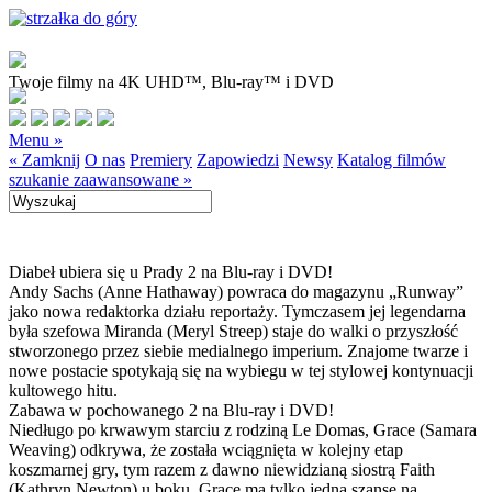
Twoje filmy na 4K UHD™, Blu-ray™ i DVD
Menu »
« Zamknij
O nas
Premiery
Zapowiedzi
Newsy
Katalog filmów
szukanie zaawansowane »
Diabeł ubiera się u Prady 2 na Blu-ray i DVD!
Andy Sachs (Anne Hathaway) powraca do magazynu „Runway”
jako nowa redaktorka działu reportaży. Tymczasem jej legendarna
była szefowa Miranda (Meryl Streep) staje do walki o przyszłość
stworzonego przez siebie medialnego imperium. Znajome twarze i
nowe postacie spotykają się na wybiegu w tej stylowej kontynuacji
kultowego hitu.
Zabawa w pochowanego 2 na Blu-ray i DVD!
Niedługo po krwawym starciu z rodziną Le Domas, Grace (Samara
Weaving) odkrywa, że została wciągnięta w kolejny etap
koszmarnej gry, tym razem z dawno niewidzianą siostrą Faith
(Kathryn Newton) u boku. Grace ma tylko jedną szansę na