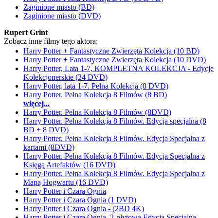
Zaginione miasto (BD)
Zaginione miasto (DVD)
Rupert Grint
Zobacz inne filmy tego aktora:
Harry Potter + Fantastyczne Zwierzęta Kolekcja (10 BD)
Harry Potter + Fantastyczne Zwierzęta Kolekcja (10 DVD)
Harry Potter, Lata 1-7, KOMPLETNA KOLEKCJA - Edycje
Kolekcjonerskie (24 DVD)
Harry Potter, lata 1-7. Pełna Kolekcja (8 DVD)
Harry Potter. Pełna Kolekcja 8 Filmów (8 BD)
więcej...
Harry Potter. Pełna Kolekcja 8 Filmów (8DVD)
Harry Potter. Pełna Kolekcja 8 Filmów. Edycja specjalna (8
BD + 8 DVD)
Harry Potter. Pełna Kolekcja 8 Filmów. Edycja Specjalna z
kartami (8DVD)
Harry Potter. Pełna Kolekcja 8 Filmów. Edycja Specjalna z
Księgą Artefaktów (16 DVD)
Harry Potter. Pełna Kolekcja 8 Filmów. Edycja Specjalna z
Mapą Hogwartu (16 DVD)
Harry Potter i Czara Ognia
Harry Potter i Czara Ognia (1 DVD)
Harry Potter i Czara Ognia - (2BD 4K)
Harry Potter i Czara Ognia. 2-płytowa Edycja Specjalna