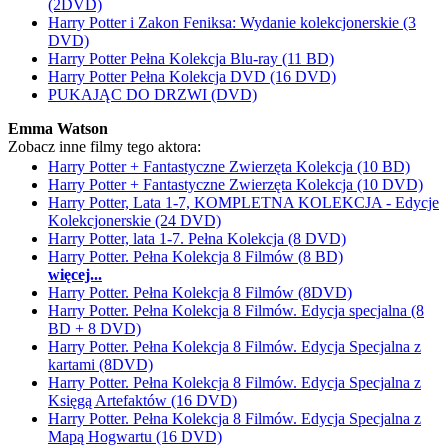
(2DVD)
Harry Potter i Zakon Feniksa: Wydanie kolekcjonerskie (3
DVD)
Harry Potter Pełna Kolekcja Blu-ray (11 BD)
Harry Potter Pełna Kolekcja DVD (16 DVD)
PUKAJĄC DO DRZWI (DVD)
Emma Watson
Zobacz inne filmy tego aktora:
Harry Potter + Fantastyczne Zwierzęta Kolekcja (10 BD)
Harry Potter + Fantastyczne Zwierzęta Kolekcja (10 DVD)
Harry Potter, Lata 1-7, KOMPLETNA KOLEKCJA - Edycje
Kolekcjonerskie (24 DVD)
Harry Potter, lata 1-7. Pełna Kolekcja (8 DVD)
Harry Potter. Pełna Kolekcja 8 Filmów (8 BD)
więcej...
Harry Potter. Pełna Kolekcja 8 Filmów (8DVD)
Harry Potter. Pełna Kolekcja 8 Filmów. Edycja specjalna (8
BD + 8 DVD)
Harry Potter. Pełna Kolekcja 8 Filmów. Edycja Specjalna z
kartami (8DVD)
Harry Potter. Pełna Kolekcja 8 Filmów. Edycja Specjalna z
Księgą Artefaktów (16 DVD)
Harry Potter. Pełna Kolekcja 8 Filmów. Edycja Specjalna z
Mapą Hogwartu (16 DVD)