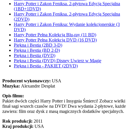
Harry Potter i Zakon Feniksa. 2-płytowa Edycja Specjalna
(1BD+1DVD)
Harry Potter i Zakon Feniksa. 2-płytowa Edycja Specjalna
(2DVD)
Harry Potter i Zakon Feniksa: Wydanie kolekcjonerskie (3
DVD)
Harry Potter Pełna Kolekcja Blu-ray (11 BD)
Harry Potter Pełna Kolekcja DVD (16 DVD)
Piękna i Bestia (2BD 3-D)
Piękna i Bestia (BD 2-D)
Piękna i Bestia (DVD)
Piękna i Bestia (DVD) Disney Uwierz w Magię
Piękna i Bestia - PAKIET (2DVD)
Producent wykonawczy:
USA
Muzyka:
Alexandre Desplat
Opis filmu:
Pakiet dwóch części Harry Potter i Insygnia Śmierci! Zobacz wielki
finał sagi wszech czasów na DVD! Dwa wydania 2-płytowe, każde
zawiera: film oraz dysk z masą magicznych dodatków specjalnych.
Rok produkcji:
2011
Kraj produkcji:
USA