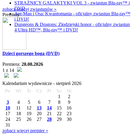
STRAŻNICY GALAKTYKI VOL 3 - zwiastun Blu-ray™ i
DVD
zobacz więcej zwiastunów »
Ant-Man i Osa: Kwantomania - oficjalny zwiastun Blu-ray™
Premiery
i DVD!
Dungeons & Dragons: Złodziejski honor - oficjalny zwiastun
4 Ultra HD™, Blu-ray™ i DVD!
Dzieci gorszego boga (DVD)
Premiera:
28.08.2026
1 z 14
Kalendarium wydawnicze -
sierpień
2026
Pn
Wt
Śr
Cz
Pi
So
Ni
1
2
3
4
5
6
7
8
9
10
11
12
13
14
15
16
17
18
19
20
21
22
23
24
25
26
27
28
29
30
31
zobacz więcej premier »