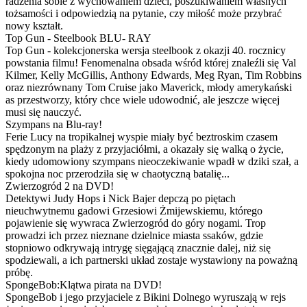
radzenia sobie z wychowaniem dzieci, poszukiwaniem własnych
tożsamości i odpowiedzią na pytanie, czy miłość może przybrać
nowy kształt.
Top Gun - Steelbook BLU- RAY
Top Gun - kolekcjonerska wersja steelbook z okazji 40. rocznicy
powstania filmu! Fenomenalna obsada wśród której znaleźli się Val
Kilmer, Kelly McGillis, Anthony Edwards, Meg Ryan, Tim Robbins
oraz niezrównany Tom Cruise jako Maverick, młody amerykański
as przestworzy, który chce wiele udowodnić, ale jeszcze więcej
musi się nauczyć.
Szympans na Blu-ray!
Ferie Lucy na tropikalnej wyspie miały być beztroskim czasem
spędzonym na plaży z przyjaciółmi, a okazały się walką o życie,
kiedy udomowiony szympans nieoczekiwanie wpadł w dziki szał, a
spokojna noc przerodziła się w chaotyczną batalię...
Zwierzogród 2 na DVD!
Detektywi Judy Hops i Nick Bajer depczą po piętach
nieuchwytnemu gadowi Grzesiowi Żmijewskiemu, którego
pojawienie się wywraca Zwierzogród do góry nogami. Trop
prowadzi ich przez nieznane dzielnice miasta ssaków, gdzie
stopniowo odkrywają intrygę sięgającą znacznie dalej, niż się
spodziewali, a ich partnerski układ zostaje wystawiony na poważną
próbę.
SpongeBob:Klątwa pirata na DVD!
SpongeBob i jego przyjaciele z Bikini Dolnego wyruszają w rejs