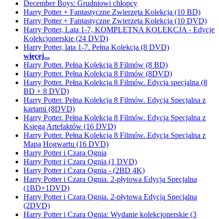
December Boys: Grudniowi chłopcy
Harry Potter + Fantastyczne Zwierzęta Kolekcja (10 BD)
Harry Potter + Fantastyczne Zwierzęta Kolekcja (10 DVD)
Harry Potter, Lata 1-7, KOMPLETNA KOLEKCJA - Edycje
Kolekcjonerskie (24 DVD)
Harry Potter, lata 1-7. Pełna Kolekcja (8 DVD)
więcej...
Harry Potter. Pełna Kolekcja 8 Filmów (8 BD)
Harry Potter. Pełna Kolekcja 8 Filmów (8DVD)
Harry Potter. Pełna Kolekcja 8 Filmów. Edycja specjalna (8
BD + 8 DVD)
Harry Potter. Pełna Kolekcja 8 Filmów. Edycja Specjalna z
kartami (8DVD)
Harry Potter. Pełna Kolekcja 8 Filmów. Edycja Specjalna z
Księgą Artefaktów (16 DVD)
Harry Potter. Pełna Kolekcja 8 Filmów. Edycja Specjalna z
Mapą Hogwartu (16 DVD)
Harry Potter i Czara Ognia
Harry Potter i Czara Ognia (1 DVD)
Harry Potter i Czara Ognia - (2BD 4K)
Harry Potter i Czara Ognia. 2-płytowa Edycja Specjalna
(1BD+1DVD)
Harry Potter i Czara Ognia. 2-płytowa Edycja Specjalna
(2DVD)
Harry Potter i Czara Ognia: Wydanie kolekcjonerskie (3