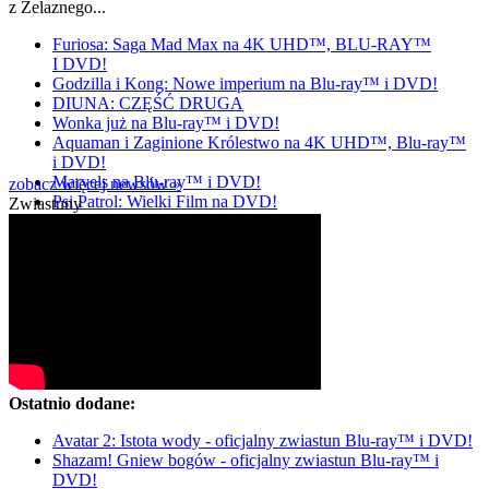
z Żelaznego...
Furiosa: Saga Mad Max na 4K UHD™, BLU-RAY™
I DVD!
Godzilla i Kong: Nowe imperium na Blu-ray™ i DVD!
DIUNA: CZĘŚĆ DRUGA
Wonka już na Blu-ray™ i DVD!
Aquaman i Zaginione Królestwo na 4K UHD™, Blu-ray™
i DVD!
Marvels na Blu-ray™ i DVD!
zobacz więcej newsów »
Psi Patrol: Wielki Film na DVD!
Zwiastuny
Ostatnio dodane:
Avatar 2: Istota wody - oficjalny zwiastun Blu-ray™ i DVD!
Shazam! Gniew bogów - oficjalny zwiastun Blu-ray™ i
DVD!