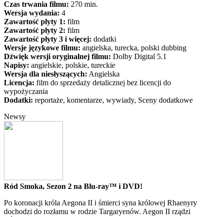
Czas trwania filmu:
270 min.
Wersja wydania:
4
Zawartość płyty 1:
film
Zawartość płyty 2:
film
Zawartość płyty 3 i więcej:
dodatki
Wersje językowe filmu:
angielska, turecka, polski dubbing
Dźwięk wersji oryginalnej filmu:
Dolby Digital 5.1
Napisy:
angielskie, polskie, tureckie
Wersja dla niesłyszących:
Angielska
Licencja:
film do sprzedaży detalicznej bez licencji do
wypożyczania
Dodatki:
reportaże, komentarze, wywiady, Sceny dodatkowe
Newsy
Ród Smoka, Sezon 2 na Blu-ray™ i DVD!
Po koronacji króla Aegona II i śmierci syna królowej Rhaenyry
dochodzi do rozłamu w rodzie Targaryenów. Aegon II rządzi