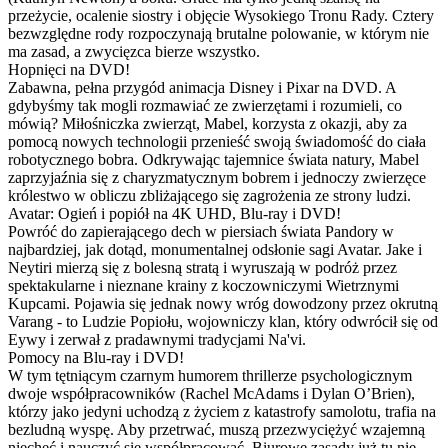
przeżycie, ocalenie siostry i objęcie Wysokiego Tronu Rady. Cztery
bezwzględne rody rozpoczynają brutalne polowanie, w którym nie
ma zasad, a zwycięzca bierze wszystko.
Hopnięci na DVD!
Zabawna, pełna przygód animacja Disney i Pixar na DVD. A
gdybyśmy tak mogli rozmawiać ze zwierzętami i rozumieli, co
mówią? Miłośniczka zwierząt, Mabel, korzysta z okazji, aby za
pomocą nowych technologii przenieść swoją świadomość do ciała
robotycznego bobra. Odkrywając tajemnice świata natury, Mabel
zaprzyjaźnia się z charyzmatycznym bobrem i jednoczy zwierzęce
królestwo w obliczu zbliżającego się zagrożenia ze strony ludzi.
Avatar: Ogień i popiół na 4K UHD, Blu-ray i DVD!
Powróć do zapierającego dech w piersiach świata Pandory w
najbardziej, jak dotąd, monumentalnej odsłonie sagi Avatar. Jake i
Neytiri mierzą się z bolesną stratą i wyruszają w podróż przez
spektakularne i nieznane krainy z koczowniczymi Wietrznymi
Kupcami. Pojawia się jednak nowy wróg dowodzony przez okrutną
Varang - to Ludzie Popiołu, wojowniczy klan, który odwrócił się od
Eywy i zerwał z pradawnymi tradycjami Na'vi.
Pomocy na Blu-ray i DVD!
W tym tętniącym czarnym humorem thrillerze psychologicznym
dwoje współpracowników (Rachel McAdams i Dylan O’Brien),
którzy jako jedyni uchodzą z życiem z katastrofy samolotu, trafia na
bezludną wyspę. Aby przetrwać, muszą przezwyciężyć wzajemną
niechęć i nauczyć się współpracować. Biurowe zasady już tu nie