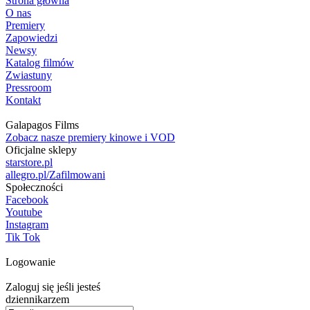
Strona główna
O nas
Premiery
Zapowiedzi
Newsy
Katalog filmów
Zwiastuny
Pressroom
Kontakt
Galapagos Films
Zobacz nasze premiery kinowe i VOD
Oficjalne sklepy
starstore.pl
allegro.pl/Zafilmowani
Społeczności
Facebook
Youtube
Instagram
Tik Tok
Logowanie
Zaloguj się jeśli jesteś
dziennikarzem