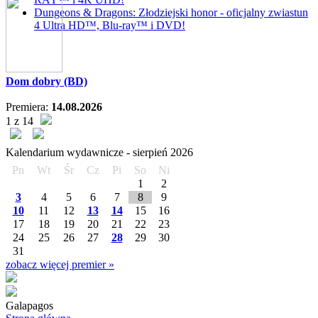
Dungeons & Dragons: Złodziejski honor - oficjalny zwiastun
4 Ultra HD™, Blu-ray™ i DVD!
Dom dobry (BD)
Premiera:
14.08.2026
1 z 14
Kalendarium wydawnicze -
sierpień
2026
Pn
Wt
Śr
Cz
Pi
So
Ni
1
2
3
4
5
6
7
8
9
10
11
12
13
14
15
16
17
18
19
20
21
22
23
24
25
26
27
28
29
30
31
zobacz więcej premier »
Galapagos