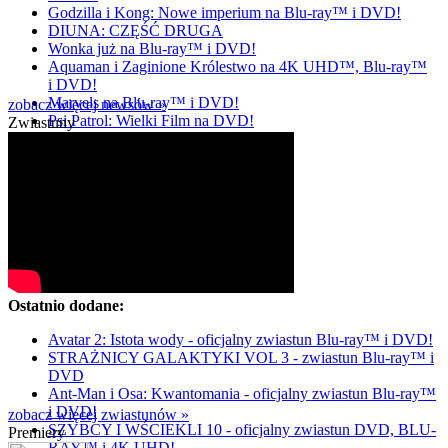
Godzilla i Kong: Nowe imperium na Blu-ray™ i DVD!
DIUNA: CZĘŚĆ DRUGA
Wonka już na Blu-ray™ i DVD!
Aquaman i Zaginione Królestwo na 4K UHD™, Blu-ray™
i DVD!
Marvels na Blu-ray™ i DVD!
zobacz więcej newsów »
Psi Patrol: Wielki Film na DVD!
Zwiastuny
Ostatnio dodane:
Avatar 2: Istota wody - oficjalny zwiastun Blu-ray™ i DVD!
STRAŻNICY GALAKTYKI VOL 3 - zwiastun Blu-ray™ i
DVD
Ant-Man i Osa: Kwantomania - oficjalny zwiastun Blu-ray™
i DVD!
zobacz więcej zwiastunów »
SZYBCY I WŚCIEKLI 10 - oficjalny zwiastun DVD, BLU-
Premiery
RAY™ i 4K UHD!