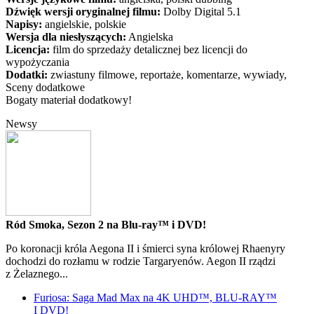
Dźwięk wersji oryginalnej filmu:
Dolby Digital 5.1
Napisy:
angielskie, polskie
Wersja dla niesłyszących:
Angielska
Licencja:
film do sprzedaży detalicznej bez licencji do
wypożyczania
Dodatki:
zwiastuny filmowe, reportaże, komentarze, wywiady,
Sceny dodatkowe
Bogaty materiał dodatkowy!
Newsy
Ród Smoka, Sezon 2 na Blu-ray™ i DVD!
Po koronacji króla Aegona II i śmierci syna królowej Rhaenyry
dochodzi do rozłamu w rodzie Targaryenów. Aegon II rządzi
z Żelaznego...
Furiosa: Saga Mad Max na 4K UHD™, BLU-RAY™
I DVD!