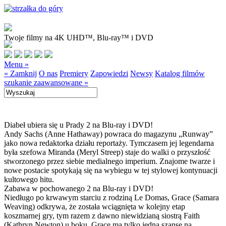
Twoje filmy na 4K UHD™, Blu-ray™ i DVD
Menu »
« Zamknij
O nas
Premiery
Zapowiedzi
Newsy
Katalog filmów
szukanie zaawansowane »
Diabeł ubiera się u Prady 2 na Blu-ray i DVD!
Andy Sachs (Anne Hathaway) powraca do magazynu „Runway”
jako nowa redaktorka działu reportaży. Tymczasem jej legendarna
była szefowa Miranda (Meryl Streep) staje do walki o przyszłość
stworzonego przez siebie medialnego imperium. Znajome twarze i
nowe postacie spotykają się na wybiegu w tej stylowej kontynuacji
kultowego hitu.
Zabawa w pochowanego 2 na Blu-ray i DVD!
Niedługo po krwawym starciu z rodziną Le Domas, Grace (Samara
Weaving) odkrywa, że została wciągnięta w kolejny etap
koszmarnej gry, tym razem z dawno niewidzianą siostrą Faith
(Kathryn Newton) u boku. Grace ma tylko jedną szansę na