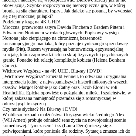
obowiązują. Szybko rozpoczyna się niebezpieczna gra, w której
bronią są siła charakteru i spryt. Jak daleko się posuną, by wydostać
się z tej mrocznej pułapki?
Podziemny krąg na 4K UHD!
Mroczna, przewrotna satyra Davida Finchera z Bradem Pittem i
Edwardem Nortonem w rolach głównych. Popisowy występ
Nortona jako cierpiącego na chroniczną bezsenność
konsumpcyjnego maniaka, który poznaje cynicznego sprzedawcę
mydła (Pitt). Razem wyruszają na buntowniczą, egzystencjalną
krucjatę, która zaprowadzi ich na skraj fizycznych i psychicznych
granic. Ponadto ich relację komplikuje kobieta (Helena Bonham
Carter).
Wichrowe Wzgórza - na 4K UHD, Blu-ray i DVD!
„Wichrowe Wzgórza” Emerald Fennell, to odważna i oryginalna
interpretacja jednej z najwspanialszych historii miłosnych wszech
czasów. Margot Robbie jako Cathy oraz Jacob Elordi w roli
Heathcliffa. Epicka opowieść o pożądaniu, miłości i szaleństwie, w
której zakazana namiętność przeradza się z romantycznej w
odurzającą i toksyczną.
Czy mnie słychac? Na Blu-ray i DVD!
W obliczu rozpadu małżeństwa i kryzysu wieku średniego Alex
(Will Arnett) próbuje odnaleźć sens życia na nowojorskiej scenie
komediowej. Tymczasem Tess (Laura Dern) mierzy się z
poświęceniami, które poniosła dla rodziny. Sytuacja zmusza ich do