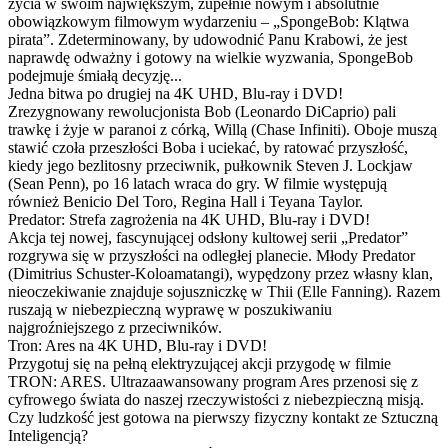
życia w swoim największym, zupełnie nowym i absolutnie
obowiązkowym filmowym wydarzeniu – „SpongeBob: Klątwa
pirata”. Zdeterminowany, by udowodnić Panu Krabowi, że jest
naprawdę odważny i gotowy na wielkie wyzwania, SpongeBob
podejmuje śmiałą decyzję...
Jedna bitwa po drugiej na 4K UHD, Blu-ray i DVD!
Zrezygnowany rewolucjonista Bob (Leonardo DiCaprio) pali
trawkę i żyje w paranoi z córką, Willą (Chase Infiniti). Oboje muszą
stawić czoła przeszłości Boba i uciekać, by ratować przyszłość,
kiedy jego bezlitosny przeciwnik, pułkownik Steven J. Lockjaw
(Sean Penn), po 16 latach wraca do gry. W filmie występują
również Benicio Del Toro, Regina Hall i Teyana Taylor.
Predator: Strefa zagrożenia na 4K UHD, Blu-ray i DVD!
Akcja tej nowej, fascynującej odsłony kultowej serii „Predator”
rozgrywa się w przyszłości na odległej planecie. Młody Predator
(Dimitrius Schuster-Koloamatangi), wypędzony przez własny klan,
nieoczekiwanie znajduje sojuszniczkę w Thii (Elle Fanning). Razem
ruszają w niebezpieczną wyprawę w poszukiwaniu
najgroźniejszego z przeciwników.
Tron: Ares na 4K UHD, Blu-ray i DVD!
Przygotuj się na pełną elektryzującej akcji przygodę w filmie
TRON: ARES. Ultrazaawansowany program Ares przenosi się z
cyfrowego świata do naszej rzeczywistości z niebezpieczną misją.
Czy ludzkość jest gotowa na pierwszy fizyczny kontakt ze Sztuczną
Inteligencją?