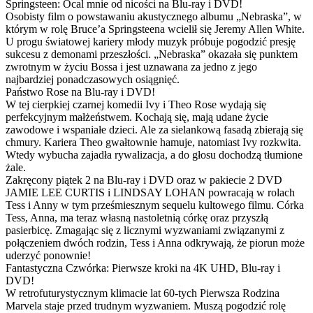
Springsteen: Ocal mnie od nicości na Blu-ray i DVD!
Osobisty film o powstawaniu akustycznego albumu „Nebraska”, w
którym w rolę Bruce’a Springsteena wcielił się Jeremy Allen White.
U progu światowej kariery młody muzyk próbuje pogodzić presję
sukcesu z demonami przeszłości. „Nebraska” okazała się punktem
zwrotnym w życiu Bossa i jest uznawana za jedno z jego
najbardziej ponadczasowych osiągnięć.
Państwo Rose na Blu-ray i DVD!
W tej cierpkiej czarnej komedii Ivy i Theo Rose wydają się
perfekcyjnym małżeństwem. Kochają się, mają udane życie
zawodowe i wspaniałe dzieci. Ale za sielankową fasadą zbierają się
chmury. Kariera Theo gwałtownie hamuje, natomiast Ivy rozkwita.
Wtedy wybucha zajadła rywalizacja, a do głosu dochodzą tłumione
żale.
Zakręcony piątek 2 na Blu-ray i DVD oraz w pakiecie 2 DVD
JAMIE LEE CURTIS i LINDSAY LOHAN powracają w rolach
Tess i Anny w tym prześmiesznym sequelu kultowego filmu. Córka
Tess, Anna, ma teraz własną nastoletnią córkę oraz przyszłą
pasierbicę. Zmagając się z licznymi wyzwaniami związanymi z
połączeniem dwóch rodzin, Tess i Anna odkrywają, że piorun może
uderzyć ponownie!
Fantastyczna Czwórka: Pierwsze kroki na 4K UHD, Blu-ray i
DVD!
W retrofuturystycznym klimacie lat 60-tych Pierwsza Rodzina
Marvela staje przed trudnym wyzwaniem. Muszą pogodzić rolę