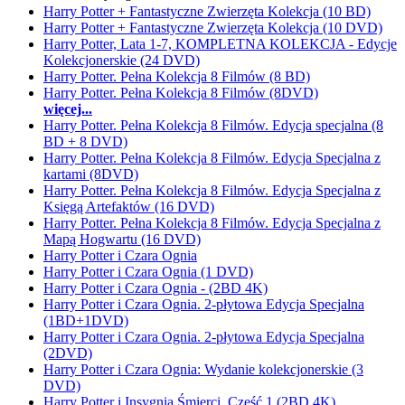
Harry Potter + Fantastyczne Zwierzęta Kolekcja (10 BD)
Harry Potter + Fantastyczne Zwierzęta Kolekcja (10 DVD)
Harry Potter, Lata 1-7, KOMPLETNA KOLEKCJA - Edycje
Kolekcjonerskie (24 DVD)
Harry Potter. Pełna Kolekcja 8 Filmów (8 BD)
Harry Potter. Pełna Kolekcja 8 Filmów (8DVD)
więcej...
Harry Potter. Pełna Kolekcja 8 Filmów. Edycja specjalna (8
BD + 8 DVD)
Harry Potter. Pełna Kolekcja 8 Filmów. Edycja Specjalna z
kartami (8DVD)
Harry Potter. Pełna Kolekcja 8 Filmów. Edycja Specjalna z
Księgą Artefaktów (16 DVD)
Harry Potter. Pełna Kolekcja 8 Filmów. Edycja Specjalna z
Mapą Hogwartu (16 DVD)
Harry Potter i Czara Ognia
Harry Potter i Czara Ognia (1 DVD)
Harry Potter i Czara Ognia - (2BD 4K)
Harry Potter i Czara Ognia. 2-płytowa Edycja Specjalna
(1BD+1DVD)
Harry Potter i Czara Ognia. 2-płytowa Edycja Specjalna
(2DVD)
Harry Potter i Czara Ognia: Wydanie kolekcjonerskie (3
DVD)
Harry Potter i Insygnia Śmierci, Część 1 (2BD 4K)