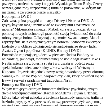
przeżycie, ocalenie siostry i objęcie Wysokiego Tronu Rady. Cztery
bezwzględne rody rozpoczynają brutalne polowanie, w którym nie
ma zasad, a zwycięzca bierze wszystko.
Hopnięci na DVD!
Zabawna, pełna przygód animacja Disney i Pixar na DVD. A
gdybyśmy tak mogli rozmawiać ze zwierzętami i rozumieli, co
mówią? Miłośniczka zwierząt, Mabel, korzysta z okazji, aby za
pomocą nowych technologii przenieść swoją świadomość do ciała
robotycznego bobra. Odkrywając tajemnice świata natury, Mabel
zaprzyjaźnia się z charyzmatycznym bobrem i jednoczy zwierzęce
królestwo w obliczu zbliżającego się zagrożenia ze strony ludzi.
Avatar: Ogień i popiół na 4K UHD, Blu-ray i DVD!
Powróć do zapierającego dech w piersiach świata Pandory w
najbardziej, jak dotąd, monumentalnej odsłonie sagi Avatar. Jake i
Neytiri mierzą się z bolesną stratą i wyruszają w podróż przez
spektakularne i nieznane krainy z koczowniczymi Wietrznymi
Kupcami. Pojawia się jednak nowy wróg dowodzony przez okrutną
Varang - to Ludzie Popiołu, wojowniczy klan, który odwrócił się od
Eywy i zerwał z pradawnymi tradycjami Na'vi.
Pomocy na Blu-ray i DVD!
W tym tętniącym czarnym humorem thrillerze psychologicznym
dwoje współpracowników (Rachel McAdams i Dylan O’Brien),
którzy jako jedyni uchodzą z życiem z katastrofy samolotu, trafia na
bezludną wyspę. Aby przetrwać, muszą przezwyciężyć wzajemną
niechęć i nauczyć się współpracować. Biurowe zasady już tu nie