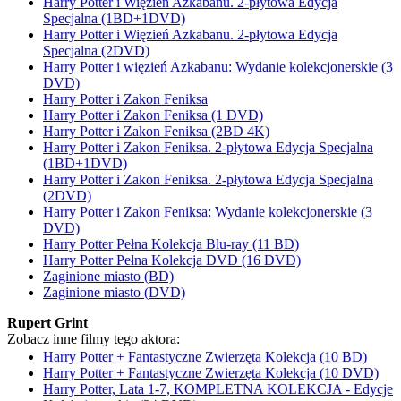
Harry Potter i Więzień Azkabanu. 2-płytowa Edycja
Specjalna (1BD+1DVD)
Harry Potter i Więzień Azkabanu. 2-płytowa Edycja
Specjalna (2DVD)
Harry Potter i więzień Azkabanu: Wydanie kolekcjonerskie (3
DVD)
Harry Potter i Zakon Feniksa
Harry Potter i Zakon Feniksa (1 DVD)
Harry Potter i Zakon Feniksa (2BD 4K)
Harry Potter i Zakon Feniksa. 2-płytowa Edycja Specjalna
(1BD+1DVD)
Harry Potter i Zakon Feniksa. 2-płytowa Edycja Specjalna
(2DVD)
Harry Potter i Zakon Feniksa: Wydanie kolekcjonerskie (3
DVD)
Harry Potter Pełna Kolekcja Blu-ray (11 BD)
Harry Potter Pełna Kolekcja DVD (16 DVD)
Zaginione miasto (BD)
Zaginione miasto (DVD)
Rupert Grint
Zobacz inne filmy tego aktora:
Harry Potter + Fantastyczne Zwierzęta Kolekcja (10 BD)
Harry Potter + Fantastyczne Zwierzęta Kolekcja (10 DVD)
Harry Potter, Lata 1-7, KOMPLETNA KOLEKCJA - Edycje