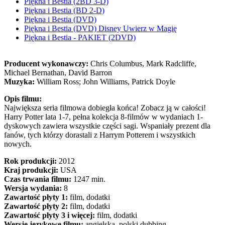
Piękna i Bestia (2BD 3-D)
Piękna i Bestia (BD 2-D)
Piękna i Bestia (DVD)
Piękna i Bestia (DVD) Disney Uwierz w Magię
Piękna i Bestia - PAKIET (2DVD)
Producent wykonawczy:
Chris Columbus, Mark Radcliffe,
Michael Bernathan, David Barron
Muzyka:
William Ross; John Williams, Patrick Doyle
Opis filmu:
Największa seria filmowa dobiegła końca! Zobacz ją w całości!
Harry Potter lata 1-7, pełna kolekcja 8-filmów w wydaniach 1-
dyskowych zawiera wszystkie części sagi. Wspaniały prezent dla
fanów, tych którzy dorastali z Harrym Potterem i wszystkich
nowych.
Rok produkcji:
2012
Kraj produkcji:
USA
Czas trwania filmu:
1247 min.
Wersja wydania:
8
Zawartość płyty 1:
film, dodatki
Zawartość płyty 2:
film, dodatki
Zawartość płyty 3 i więcej:
film, dodatki
Wersje językowe filmu:
angielska, polski dubbing