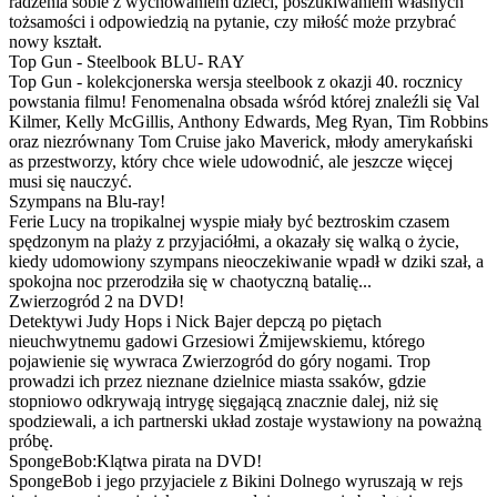
radzenia sobie z wychowaniem dzieci, poszukiwaniem własnych
tożsamości i odpowiedzią na pytanie, czy miłość może przybrać
nowy kształt.
Top Gun - Steelbook BLU- RAY
Top Gun - kolekcjonerska wersja steelbook z okazji 40. rocznicy
powstania filmu! Fenomenalna obsada wśród której znaleźli się Val
Kilmer, Kelly McGillis, Anthony Edwards, Meg Ryan, Tim Robbins
oraz niezrównany Tom Cruise jako Maverick, młody amerykański
as przestworzy, który chce wiele udowodnić, ale jeszcze więcej
musi się nauczyć.
Szympans na Blu-ray!
Ferie Lucy na tropikalnej wyspie miały być beztroskim czasem
spędzonym na plaży z przyjaciółmi, a okazały się walką o życie,
kiedy udomowiony szympans nieoczekiwanie wpadł w dziki szał, a
spokojna noc przerodziła się w chaotyczną batalię...
Zwierzogród 2 na DVD!
Detektywi Judy Hops i Nick Bajer depczą po piętach
nieuchwytnemu gadowi Grzesiowi Żmijewskiemu, którego
pojawienie się wywraca Zwierzogród do góry nogami. Trop
prowadzi ich przez nieznane dzielnice miasta ssaków, gdzie
stopniowo odkrywają intrygę sięgającą znacznie dalej, niż się
spodziewali, a ich partnerski układ zostaje wystawiony na poważną
próbę.
SpongeBob:Klątwa pirata na DVD!
SpongeBob i jego przyjaciele z Bikini Dolnego wyruszają w rejs