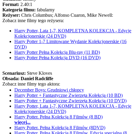
Format:
2.40:1
Kategoria filmu:
fabularny
Reżyser:
Chris Columbus; Alfonso Cuaron, Mike Newell:
Zobacz inne filmy tego reżysera:
Harry Potter, Lata 1-7, KOMPLETNA KOLEKCJA - Edycje
Kolekcjonerskie (24 DVD)
Harry Potter 1-7 Limitowane Wydanie Kolekcjonerskie (16
DVD)
Harry Potter Pełna Kolekcja Blu-ray (11 BD)
Harry Potter Pełna Kolekcja DVD (16 DVD)
Scenariusz:
Steve Kloves
Obsada:
Daniel Radcliffe
Zobacz inne filmy tego aktora:
December Boys: Grudniowi chłopcy
Harry Potter + Fantastyczne Zwierzęta Kolekcja (10 BD)
Harry Potter + Fantastyczne Zwierzęta Kolekcja (10 DVD)
Harry Potter, Lata 1-7, KOMPLETNA KOLEKCJA - Edycje
Kolekcjonerskie (24 DVD)
Harry Potter. Pełna Kolekcja 8 Filmów (8 BD)
więcej...
Harry Potter. Pełna Kolekcja 8 Filmów (8DVD)
Harry Potter. Pełna Kolekcja 8 Filmów. Edycja specjalna (8