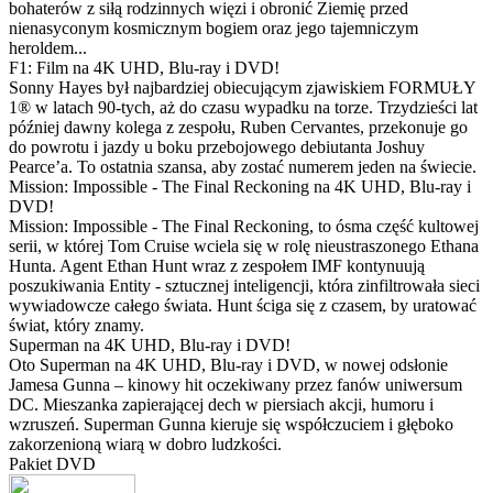
bohaterów z siłą rodzinnych więzi i obronić Ziemię przed
nienasyconym kosmicznym bogiem oraz jego tajemniczym
heroldem...
F1: Film na 4K UHD, Blu-ray i DVD!
Sonny Hayes był najbardziej obiecującym zjawiskiem FORMUŁY
1® w latach 90-tych, aż do czasu wypadku na torze. Trzydzieści lat
później dawny kolega z zespołu, Ruben Cervantes, przekonuje go
do powrotu i jazdy u boku przebojowego debiutanta Joshuy
Pearce’a. To ostatnia szansa, aby zostać numerem jeden na świecie.
Mission: Impossible - The Final Reckoning na 4K UHD, Blu-ray i
DVD!
Mission: Impossible - The Final Reckoning, to ósma część kultowej
serii, w której Tom Cruise wciela się w rolę nieustraszonego Ethana
Hunta. Agent Ethan Hunt wraz z zespołem IMF kontynuują
poszukiwania Entity - sztucznej inteligencji, która zinfiltrowała sieci
wywiadowcze całego świata. Hunt ściga się z czasem, by uratować
świat, który znamy.
Superman na 4K UHD, Blu-ray i DVD!
Oto Superman na 4K UHD, Blu-ray i DVD, w nowej odsłonie
Jamesa Gunna – kinowy hit oczekiwany przez fanów uniwersum
DC. Mieszanka zapierającej dech w piersiach akcji, humoru i
wzruszeń. Superman Gunna kieruje się współczuciem i głęboko
zakorzenioną wiarą w dobro ludzkości.
Pakiet DVD