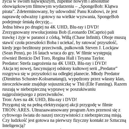
życia w swoim największym, zupełnie nowym i absolutnie
obowiązkowym filmowym wydarzeniu – „SpongeBob: Klątwa
pirata”. Zdeterminowany, by udowodnić Panu Krabowi, że jest
naprawdę odważny i gotowy na wielkie wyzwania, SpongeBob
podejmuje śmiałą decyzję...
Jedna bitwa po drugiej na 4K UHD, Blu-ray i DVD!
Zrezygnowany rewolucjonista Bob (Leonardo DiCaprio) pali
trawkę i żyje w paranoi z córką, Willą (Chase Infiniti). Oboje muszą
stawić czoła przeszłości Boba i uciekać, by ratować przyszłość,
kiedy jego bezlitosny przeciwnik, pułkownik Steven J. Lockjaw
(Sean Penn), po 16 latach wraca do gry. W filmie występują
również Benicio Del Toro, Regina Hall i Teyana Taylor.
Predator: Strefa zagrożenia na 4K UHD, Blu-ray i DVD!
Akcja tej nowej, fascynującej odsłony kultowej serii „Predator”
rozgrywa się w przyszłości na odległej planecie. Młody Predator
(Dimitrius Schuster-Koloamatangi), wypędzony przez własny klan,
nieoczekiwanie znajduje sojuszniczkę w Thii (Elle Fanning). Razem
ruszają w niebezpieczną wyprawę w poszukiwaniu
najgroźniejszego z przeciwników.
Tron: Ares na 4K UHD, Blu-ray i DVD!
Przygotuj się na pełną elektryzującej akcji przygodę w filmie
TRON: ARES. Ultrazaawansowany program Ares przenosi się z
cyfrowego świata do naszej rzeczywistości z niebezpieczną misją.
Czy ludzkość jest gotowa na pierwszy fizyczny kontakt ze Sztuczną
Inteligencją?