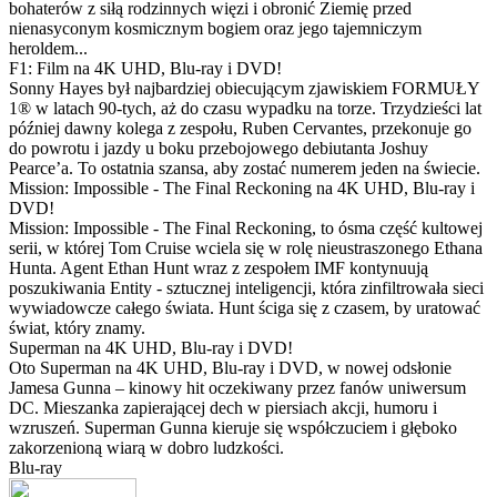
bohaterów z siłą rodzinnych więzi i obronić Ziemię przed
nienasyconym kosmicznym bogiem oraz jego tajemniczym
heroldem...
F1: Film na 4K UHD, Blu-ray i DVD!
Sonny Hayes był najbardziej obiecującym zjawiskiem FORMUŁY
1® w latach 90-tych, aż do czasu wypadku na torze. Trzydzieści lat
później dawny kolega z zespołu, Ruben Cervantes, przekonuje go
do powrotu i jazdy u boku przebojowego debiutanta Joshuy
Pearce’a. To ostatnia szansa, aby zostać numerem jeden na świecie.
Mission: Impossible - The Final Reckoning na 4K UHD, Blu-ray i
DVD!
Mission: Impossible - The Final Reckoning, to ósma część kultowej
serii, w której Tom Cruise wciela się w rolę nieustraszonego Ethana
Hunta. Agent Ethan Hunt wraz z zespołem IMF kontynuują
poszukiwania Entity - sztucznej inteligencji, która zinfiltrowała sieci
wywiadowcze całego świata. Hunt ściga się z czasem, by uratować
świat, który znamy.
Superman na 4K UHD, Blu-ray i DVD!
Oto Superman na 4K UHD, Blu-ray i DVD, w nowej odsłonie
Jamesa Gunna – kinowy hit oczekiwany przez fanów uniwersum
DC. Mieszanka zapierającej dech w piersiach akcji, humoru i
wzruszeń. Superman Gunna kieruje się współczuciem i głęboko
zakorzenioną wiarą w dobro ludzkości.
Blu-ray