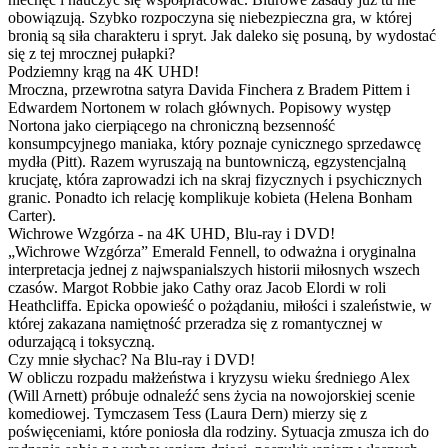
obowiązują. Szybko rozpoczyna się niebezpieczna gra, w której
bronią są siła charakteru i spryt. Jak daleko się posuną, by wydostać
się z tej mrocznej pułapki?
Podziemny krąg na 4K UHD!
Mroczna, przewrotna satyra Davida Finchera z Bradem Pittem i
Edwardem Nortonem w rolach głównych. Popisowy występ
Nortona jako cierpiącego na chroniczną bezsenność
konsumpcyjnego maniaka, który poznaje cynicznego sprzedawcę
mydła (Pitt). Razem wyruszają na buntowniczą, egzystencjalną
krucjatę, która zaprowadzi ich na skraj fizycznych i psychicznych
granic. Ponadto ich relację komplikuje kobieta (Helena Bonham
Carter).
Wichrowe Wzgórza - na 4K UHD, Blu-ray i DVD!
„Wichrowe Wzgórza” Emerald Fennell, to odważna i oryginalna
interpretacja jednej z najwspanialszych historii miłosnych wszech
czasów. Margot Robbie jako Cathy oraz Jacob Elordi w roli
Heathcliffa. Epicka opowieść o pożądaniu, miłości i szaleństwie, w
której zakazana namiętność przeradza się z romantycznej w
odurzającą i toksyczną.
Czy mnie słychac? Na Blu-ray i DVD!
W obliczu rozpadu małżeństwa i kryzysu wieku średniego Alex
(Will Arnett) próbuje odnaleźć sens życia na nowojorskiej scenie
komediowej. Tymczasem Tess (Laura Dern) mierzy się z
poświęceniami, które poniosła dla rodziny. Sytuacja zmusza ich do