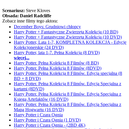
Scenariusz:
Steve Kloves
Obsada:
Daniel Radcliffe
Zobacz inne filmy tego aktora:
December Boys: Grudniowi chłopcy
Harry Potter + Fantastyczne Zwierzęta Kolekcja (10 BD)
Harry Potter + Fantastyczne Zwierzęta Kolekcja (10 DVD)
Harry Potter, Lata 1-7, KOMPLETNA KOLEKCJA - Edycje
Kolekcjonerskie (24 DVD)
Harry Potter, lata 1-7. Pełna Kolekcja (8 DVD)
więcej...
Harry Potter. Pełna Kolekcja 8 Filmów (8 BD)
Harry Potter. Pełna Kolekcja 8 Filmów (8DVD)
Harry Potter. Pełna Kolekcja 8 Filmów. Edycja specjalna (8
BD + 8 DVD)
Harry Potter. Pełna Kolekcja 8 Filmów. Edycja Specjalna z
kartami (8DVD)
Harry Potter. Pełna Kolekcja 8 Filmów. Edycja Specjalna z
Księgą Artefaktów (16 DVD)
Harry Potter. Pełna Kolekcja 8 Filmów. Edycja Specjalna z
Mapą Hogwartu (16 DVD)
Harry Potter i Czara Ognia
Harry Potter i Czara Ognia (1 DVD)
Harry Potter i Czara Ognia - (2BD 4K)