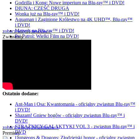
Godzilla i Kong: Nowe imperium na Blu-ray™ i DVD!
DIUNA: CZĘŚĆ DRUGA
Wonka już na Blu-ray™ i DVD!
Aquaman i Zaginione Królestwo na 4K UHD™, Blu-ray™
i DVD!
Marvels na Blu-ray™ i DVD!
zobacz więcej newsów »
Psi Patrol: Wielki Film na DVD!
Zwiastuny
Ostatnio dodane:
Ant-Man i Osa: Kwantomania - oficjalny zwiastun Blu-ray™
i DVD!
Shazam! Gniew bogów - oficjalny zwiastun Blu-ray™ i
DVD!
STRAŻNICY GALAKTYKI VOL 3 - zwiastun Blu-ray™ i
zobacz więcej zwiastunów »
DVD
Premiery
Dungeons & Dragons: Złodziejski honor - oficjalny zwiastun