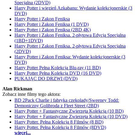
Specjalna (2DVD)
Harry Potter i więzień Azkabanu: Wydanie kolekcjonerskie (3
DVD)
Harry Potter i Zakon Feniksa
Harry Potter i Zakon Feniksa (1 DVD)
Harry Potter i Zakon Feniksa (2BD 4K)
Harry Potter i Zakon Feniksa. 2-płytowa Edycja Specjalna
(1BD+1DVD)
Harry Potter i Zakon Feniksa. 2-płytowa Edycja Specjalna
(2DVD)
Harry Potter i Zakon Feniksa: Wydanie kolekcjonerskie (3
DVD)
Harry Potter Pełna Kolekcja Blu-ray (11 BD)
Harry Potter Pełna Kolekcja DVD (16 DVD)
PUKAJĄC DO DRZWI (DVD)
Alan Rickman
Zobacz inne filmy tego aktora:
BD 2Pack Charlie i fabryka czekolady/Sweeney Todd:
Demoniczny Golibroda z Fleet Street (2BD)
Harry Potter + Fantastyczne Zwierzęta Kolekcja (10 BD)
Harry Potter + Fantastyczne Zwierzęta Kolekcja (10 DVD)
Harry Potter. Pełna Kolekcja 8 Filmów (8 BD)
Harry Potter. Pełna Kolekcja 8 Filmów (8DVD)
więcej...