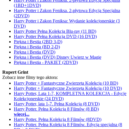
Harry Potter i Zakon Feniksa. 2-płytowa Edycja Specjalna
(1BD+1DVD)
Harry Potter i Zakon Feniksa. 2-płytowa Edycja Specjalna
(2DVD)
Harry Potter i Zakon Feniksa: Wydanie kolekcjonerskie (3
DVD)
Harry Potter Pełna Kolekcja Blu-ray (11 BD)
Harry Potter Pełna Kolekcja DVD (16 DVD)
Piękna i Bestia (2BD 3-D)
Piękna i Bestia (BD 2-D)
Piękna i Bestia (DVD)
Piękna i Bestia (DVD) Disney Uwierz w Magię
Piękna i Bestia - PAKIET (2DVD)
Rupert Grint
Zobacz inne filmy tego aktora:
Harry Potter + Fantastyczne Zwierzęta Kolekcja (10 BD)
Harry Potter + Fantastyczne Zwierzęta Kolekcja (10 DVD)
Harry Potter, Lata 1-7, KOMPLETNA KOLEKCJA - Edycje
Kolekcjonerskie (24 DVD)
Harry Potter, lata 1-7. Pełna Kolekcja (8 DVD)
Harry Potter. Pełna Kolekcja 8 Filmów (8 BD)
więcej...
Harry Potter. Pełna Kolekcja 8 Filmów (8DVD)
Harry Potter. Pełna Kolekcja 8 Filmów. Edycja specjalna (8