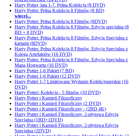
Harry Potter, lata 1-7. Pełna Kolekcja (8 DVD)
Harry Potter. Pełna Kolekcja 8 Filmów (8 BD)
więcej...
Harry Potter. Pełna Kolekcja 8 Filmów (8DVD)
Harry Potter. Pełna Kolekcja 8 Filmów. Edycja specjalna (8
BD + 8 DVD)
Harry Potter. Pełna Kolekcja 8 Filmów. Edycja Specjalna z
kartami (8DVD)
Harry Potter. Pełna Kolekcja 8 Filmów. Edycja Specjalna z
Księgą Artefaktów (16 DVD)
Harry Potter. Pełna Kolekcja 8 Filmów. Edycja Specjalna z
Mapą Hogwartu (16 DVD)
Harry Potter 1-6 Pakiet (7 BD)
Harry Potter 1-6 Pakiet (12 DVD)
Harry Potter 1-7 Limitowane Wydanie Kolekcjonerskie (16
DVD)
Harry Potter: Kolekcja - 5 filmów (10 DVD)
Harry Potter i Kamień Filozoficzny
Harry Potter i Kamień Filozoficzny (2 DVD)
Harry Potter i Kamień Filozoficzny - (2BD 4K)
Harry Potter i Kamień Filozoficzny. 2-płytowa Edycja
Specjalna (1BD+1DVD)
Harry Potter i Kamień Filozoficzny. 2-płytowa Edycja
Specjalna (2DVD)