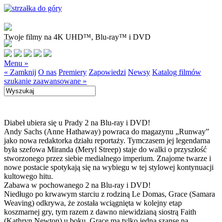
Twoje filmy na 4K UHD™, Blu-ray™ i DVD
Menu »
« Zamknij
O nas
Premiery
Zapowiedzi
Newsy
Katalog filmów
szukanie zaawansowane »
Diabeł ubiera się u Prady 2 na Blu-ray i DVD!
Andy Sachs (Anne Hathaway) powraca do magazynu „Runway”
jako nowa redaktorka działu reportaży. Tymczasem jej legendarna
była szefowa Miranda (Meryl Streep) staje do walki o przyszłość
stworzonego przez siebie medialnego imperium. Znajome twarze i
nowe postacie spotykają się na wybiegu w tej stylowej kontynuacji
kultowego hitu.
Zabawa w pochowanego 2 na Blu-ray i DVD!
Niedługo po krwawym starciu z rodziną Le Domas, Grace (Samara
Weaving) odkrywa, że została wciągnięta w kolejny etap
koszmarnej gry, tym razem z dawno niewidzianą siostrą Faith
(Kathryn Newton) u boku. Grace ma tylko jedną szansę na