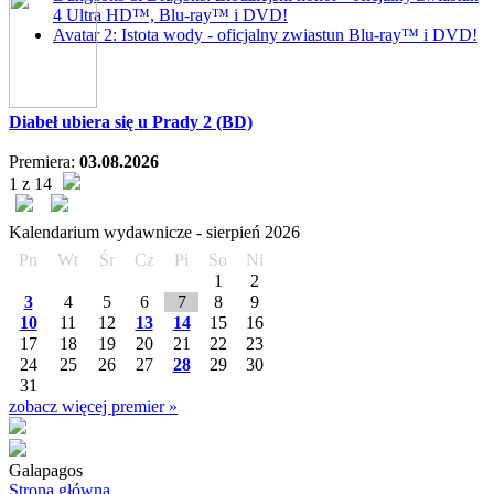
4 Ultra HD™, Blu-ray™ i DVD!
Avatar 2: Istota wody - oficjalny zwiastun Blu-ray™ i DVD!
Diabeł ubiera się u Prady 2 (BD)
Premiera:
03.08.2026
1 z 14
Kalendarium wydawnicze -
sierpień
2026
Pn
Wt
Śr
Cz
Pi
So
Ni
1
2
3
4
5
6
7
8
9
10
11
12
13
14
15
16
17
18
19
20
21
22
23
24
25
26
27
28
29
30
31
zobacz więcej premier »
Galapagos
Strona główna