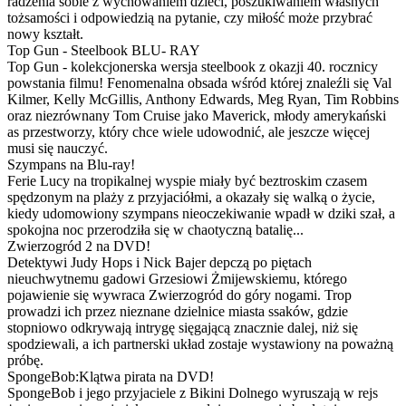
radzenia sobie z wychowaniem dzieci, poszukiwaniem własnych
tożsamości i odpowiedzią na pytanie, czy miłość może przybrać
nowy kształt.
Top Gun - Steelbook BLU- RAY
Top Gun - kolekcjonerska wersja steelbook z okazji 40. rocznicy
powstania filmu! Fenomenalna obsada wśród której znaleźli się Val
Kilmer, Kelly McGillis, Anthony Edwards, Meg Ryan, Tim Robbins
oraz niezrównany Tom Cruise jako Maverick, młody amerykański
as przestworzy, który chce wiele udowodnić, ale jeszcze więcej
musi się nauczyć.
Szympans na Blu-ray!
Ferie Lucy na tropikalnej wyspie miały być beztroskim czasem
spędzonym na plaży z przyjaciółmi, a okazały się walką o życie,
kiedy udomowiony szympans nieoczekiwanie wpadł w dziki szał, a
spokojna noc przerodziła się w chaotyczną batalię...
Zwierzogród 2 na DVD!
Detektywi Judy Hops i Nick Bajer depczą po piętach
nieuchwytnemu gadowi Grzesiowi Żmijewskiemu, którego
pojawienie się wywraca Zwierzogród do góry nogami. Trop
prowadzi ich przez nieznane dzielnice miasta ssaków, gdzie
stopniowo odkrywają intrygę sięgającą znacznie dalej, niż się
spodziewali, a ich partnerski układ zostaje wystawiony na poważną
próbę.
SpongeBob:Klątwa pirata na DVD!
SpongeBob i jego przyjaciele z Bikini Dolnego wyruszają w rejs