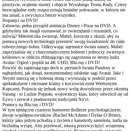
przeżycie, ocalenie siostry i objęcie Wysokiego Tronu Rady. Cztery
bezwzględne rody rozpoczynają brutalne polowanie, w którym nie
ma zasad, a zwycięzca bierze wszystko.
Hopnięci na DVD!
Zabawna, pełna przygód animacja Disney i Pixar na DVD. A
gdybyśmy tak mogli rozmawiać ze zwierzętami i rozumieli, co
mówią? Miłośniczka zwierząt, Mabel, korzysta z okazji, aby za
pomocą nowych technologii przenieść swoją świadomość do ciała
robotycznego bobra. Odkrywając tajemnice świata natury, Mabel
zaprzyjaźnia się z charyzmatycznym bobrem i jednoczy zwierzęce
królestwo w obliczu zbliżającego się zagrożenia ze strony ludzi.
Avatar: Ogień i popiół na 4K UHD, Blu-ray i DVD!
Powróć do zapierającego dech w piersiach świata Pandory w
najbardziej, jak dotąd, monumentalnej odsłonie sagi Avatar. Jake i
Neytiri mierzą się z bolesną stratą i wyruszają w podróż przez
spektakularne i nieznane krainy z koczowniczymi Wietrznymi
Kupcami. Pojawia się jednak nowy wróg dowodzony przez okrutną
Varang - to Ludzie Popiołu, wojowniczy klan, który odwrócił się od
Eywy i zerwał z pradawnymi tradycjami Na'vi.
Pomocy na Blu-ray i DVD!
W tym tętniącym czarnym humorem thrillerze psychologicznym
dwoje współpracowników (Rachel McAdams i Dylan O’Brien),
którzy jako jedyni uchodzą z życiem z katastrofy samolotu, trafia na
bezludną wyspę. Aby przetrwać, muszą przezwyciężyć wzajemną
niechęć i nauczyć się współpracować. Biurowe zasady już tu nie