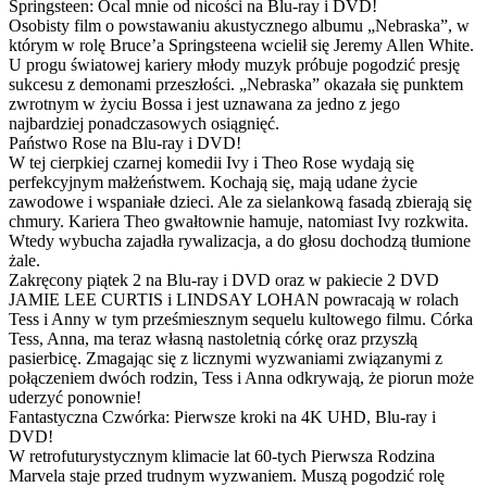
Springsteen: Ocal mnie od nicości na Blu-ray i DVD!
Osobisty film o powstawaniu akustycznego albumu „Nebraska”, w
którym w rolę Bruce’a Springsteena wcielił się Jeremy Allen White.
U progu światowej kariery młody muzyk próbuje pogodzić presję
sukcesu z demonami przeszłości. „Nebraska” okazała się punktem
zwrotnym w życiu Bossa i jest uznawana za jedno z jego
najbardziej ponadczasowych osiągnięć.
Państwo Rose na Blu-ray i DVD!
W tej cierpkiej czarnej komedii Ivy i Theo Rose wydają się
perfekcyjnym małżeństwem. Kochają się, mają udane życie
zawodowe i wspaniałe dzieci. Ale za sielankową fasadą zbierają się
chmury. Kariera Theo gwałtownie hamuje, natomiast Ivy rozkwita.
Wtedy wybucha zajadła rywalizacja, a do głosu dochodzą tłumione
żale.
Zakręcony piątek 2 na Blu-ray i DVD oraz w pakiecie 2 DVD
JAMIE LEE CURTIS i LINDSAY LOHAN powracają w rolach
Tess i Anny w tym prześmiesznym sequelu kultowego filmu. Córka
Tess, Anna, ma teraz własną nastoletnią córkę oraz przyszłą
pasierbicę. Zmagając się z licznymi wyzwaniami związanymi z
połączeniem dwóch rodzin, Tess i Anna odkrywają, że piorun może
uderzyć ponownie!
Fantastyczna Czwórka: Pierwsze kroki na 4K UHD, Blu-ray i
DVD!
W retrofuturystycznym klimacie lat 60-tych Pierwsza Rodzina
Marvela staje przed trudnym wyzwaniem. Muszą pogodzić rolę