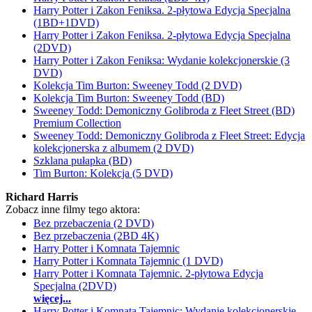
Harry Potter i Zakon Feniksa. 2-płytowa Edycja Specjalna
(1BD+1DVD)
Harry Potter i Zakon Feniksa. 2-płytowa Edycja Specjalna
(2DVD)
Harry Potter i Zakon Feniksa: Wydanie kolekcjonerskie (3
DVD)
Kolekcja Tim Burton: Sweeney Todd (2 DVD)
Kolekcja Tim Burton: Sweeney Todd (BD)
Sweeney Todd: Demoniczny Golibroda z Fleet Street (BD)
Premium Collection
Sweeney Todd: Demoniczny Golibroda z Fleet Street: Edycja
kolekcjonerska z albumem (2 DVD)
Szklana pułapka (BD)
Tim Burton: Kolekcja (5 DVD)
Richard Harris
Zobacz inne filmy tego aktora:
Bez przebaczenia (2 DVD)
Bez przebaczenia (2BD 4K)
Harry Potter i Komnata Tajemnic
Harry Potter i Komnata Tajemnic (1 DVD)
Harry Potter i Komnata Tajemnic. 2-płytowa Edycja
Specjalna (2DVD)
więcej...
Harry Potter i Komnata Tajemnic: Wydanie kolekcjonerskie