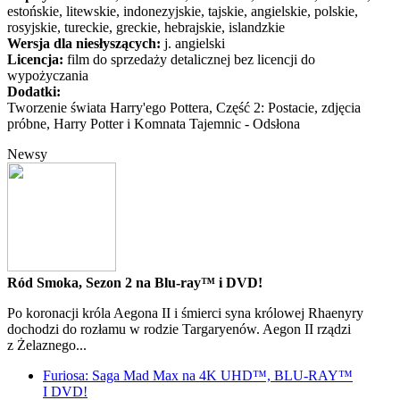
estońskie, litewskie, indonezyjskie, tajskie, angielskie, polskie,
rosyjskie, tureckie, greckie, hebrajskie, islandzkie
Wersja dla niesłyszących:
j. angielski
Licencja:
film do sprzedaży detalicznej bez licencji do
wypożyczania
Dodatki:
Tworzenie świata Harry'ego Pottera, Część 2: Postacie, zdjęcia
próbne, Harry Potter i Komnata Tajemnic - Odsłona
Newsy
Ród Smoka, Sezon 2 na Blu-ray™ i DVD!
Po koronacji króla Aegona II i śmierci syna królowej Rhaenyry
dochodzi do rozłamu w rodzie Targaryenów. Aegon II rządzi
z Żelaznego...
Furiosa: Saga Mad Max na 4K UHD™, BLU-RAY™
I DVD!