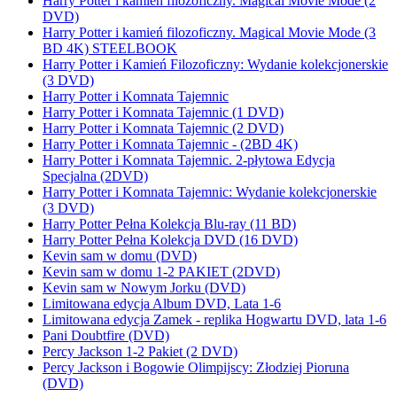
Harry Potter i kamień filozoficzny. Magical Movie Mode (2
DVD)
Harry Potter i kamień filozoficzny. Magical Movie Mode (3
BD 4K) STEELBOOK
Harry Potter i Kamień Filozoficzny: Wydanie kolekcjonerskie
(3 DVD)
Harry Potter i Komnata Tajemnic
Harry Potter i Komnata Tajemnic (1 DVD)
Harry Potter i Komnata Tajemnic (2 DVD)
Harry Potter i Komnata Tajemnic - (2BD 4K)
Harry Potter i Komnata Tajemnic. 2-płytowa Edycja
Specjalna (2DVD)
Harry Potter i Komnata Tajemnic: Wydanie kolekcjonerskie
(3 DVD)
Harry Potter Pełna Kolekcja Blu-ray (11 BD)
Harry Potter Pełna Kolekcja DVD (16 DVD)
Kevin sam w domu (DVD)
Kevin sam w domu 1-2 PAKIET (2DVD)
Kevin sam w Nowym Jorku (DVD)
Limitowana edycja Album DVD, Lata 1-6
Limitowana edycja Zamek - replika Hogwartu DVD, lata 1-6
Pani Doubtfire (DVD)
Percy Jackson 1-2 Pakiet (2 DVD)
Percy Jackson i Bogowie Olimpijscy: Złodziej Pioruna
(DVD)