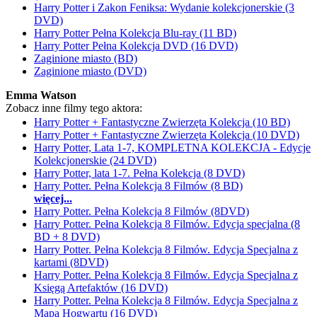
Harry Potter i Zakon Feniksa: Wydanie kolekcjonerskie (3
DVD)
Harry Potter Pełna Kolekcja Blu-ray (11 BD)
Harry Potter Pełna Kolekcja DVD (16 DVD)
Zaginione miasto (BD)
Zaginione miasto (DVD)
Emma Watson
Zobacz inne filmy tego aktora:
Harry Potter + Fantastyczne Zwierzęta Kolekcja (10 BD)
Harry Potter + Fantastyczne Zwierzęta Kolekcja (10 DVD)
Harry Potter, Lata 1-7, KOMPLETNA KOLEKCJA - Edycje
Kolekcjonerskie (24 DVD)
Harry Potter, lata 1-7. Pełna Kolekcja (8 DVD)
Harry Potter. Pełna Kolekcja 8 Filmów (8 BD)
więcej...
Harry Potter. Pełna Kolekcja 8 Filmów (8DVD)
Harry Potter. Pełna Kolekcja 8 Filmów. Edycja specjalna (8
BD + 8 DVD)
Harry Potter. Pełna Kolekcja 8 Filmów. Edycja Specjalna z
kartami (8DVD)
Harry Potter. Pełna Kolekcja 8 Filmów. Edycja Specjalna z
Księgą Artefaktów (16 DVD)
Harry Potter. Pełna Kolekcja 8 Filmów. Edycja Specjalna z
Mapą Hogwartu (16 DVD)