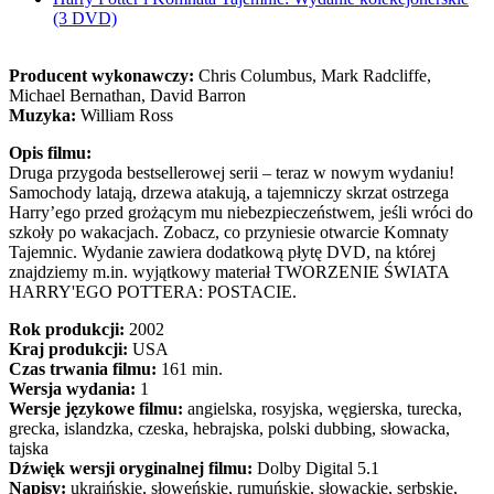
(3 DVD)
Producent wykonawczy:
Chris Columbus, Mark Radcliffe,
Michael Bernathan, David Barron
Muzyka:
William Ross
Opis filmu:
Druga przygoda bestsellerowej serii – teraz w nowym wydaniu!
Samochody latają, drzewa atakują, a tajemniczy skrzat ostrzega
Harry’ego przed grożącym mu niebezpieczeństwem, jeśli wróci do
szkoły po wakacjach. Zobacz, co przyniesie otwarcie Komnaty
Tajemnic. Wydanie zawiera dodatkową płytę DVD, na której
znajdziemy m.in. wyjątkowy materiał TWORZENIE ŚWIATA
HARRY'EGO POTTERA: POSTACIE.
Rok produkcji:
2002
Kraj produkcji:
USA
Czas trwania filmu:
161 min.
Wersja wydania:
1
Wersje językowe filmu:
angielska, rosyjska, węgierska, turecka,
grecka, islandzka, czeska, hebrajska, polski dubbing, słowacka,
tajska
Dźwięk wersji oryginalnej filmu:
Dolby Digital 5.1
Napisy:
ukraińskie, słoweńskie, rumuńskie, słowackie, serbskie,