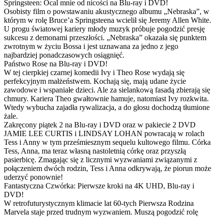
Springsteen: Ocal mnie od nicości na Blu-ray i DVD!
Osobisty film o powstawaniu akustycznego albumu „Nebraska”, w
którym w rolę Bruce’a Springsteena wcielił się Jeremy Allen White.
U progu światowej kariery młody muzyk próbuje pogodzić presję
sukcesu z demonami przeszłości. „Nebraska” okazała się punktem
zwrotnym w życiu Bossa i jest uznawana za jedno z jego
najbardziej ponadczasowych osiągnięć.
Państwo Rose na Blu-ray i DVD!
W tej cierpkiej czarnej komedii Ivy i Theo Rose wydają się
perfekcyjnym małżeństwem. Kochają się, mają udane życie
zawodowe i wspaniałe dzieci. Ale za sielankową fasadą zbierają się
chmury. Kariera Theo gwałtownie hamuje, natomiast Ivy rozkwita.
Wtedy wybucha zajadła rywalizacja, a do głosu dochodzą tłumione
żale.
Zakręcony piątek 2 na Blu-ray i DVD oraz w pakiecie 2 DVD
JAMIE LEE CURTIS i LINDSAY LOHAN powracają w rolach
Tess i Anny w tym prześmiesznym sequelu kultowego filmu. Córka
Tess, Anna, ma teraz własną nastoletnią córkę oraz przyszłą
pasierbicę. Zmagając się z licznymi wyzwaniami związanymi z
połączeniem dwóch rodzin, Tess i Anna odkrywają, że piorun może
uderzyć ponownie!
Fantastyczna Czwórka: Pierwsze kroki na 4K UHD, Blu-ray i
DVD!
W retrofuturystycznym klimacie lat 60-tych Pierwsza Rodzina
Marvela staje przed trudnym wyzwaniem. Muszą pogodzić rolę