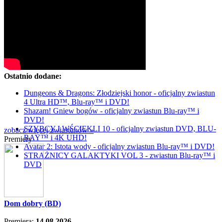
Ostatnio dodane:
Dungeons & Dragons: Złodziejski honor - oficjalny zwiastun
4 Ultra HD™, Blu-ray™ i DVD!
Shazam! Gniew bogów - oficjalny zwiastun Blu-ray™ i
DVD!
SZYBCY I WŚCIEKLI 10 - oficjalny zwiastun DVD, BLU-
zobacz więcej zwiastunów »
RAY™ i 4K UHD!
Premiery
Avatar 2: Istota wody - oficjalny zwiastun Blu-ray™ i DVD!
STRAŻNICY GALAKTYKI VOL 3 - zwiastun Blu-ray™ i
DVD
Dom dobry (BD)
Premiera:
14.08.2026