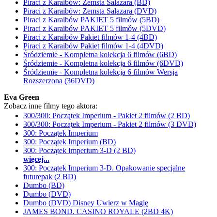
Piraci z Karaibów: Zemsta Salazara (BD)
Piraci z Karaibów: Zemsta Salazara (DVD)
Piraci z Karaibów PAKIET 5 filmów (5BD)
Piraci z Karaibów PAKIET 5 filmów (5DVD)
Piraci z Karaibów Pakiet filmów 1-4 (4BD)
Piraci z Karaibów Pakiet filmów 1-4 (4DVD)
Śródziemie - Kompletna kolekcja 6 filmów (6BD)
Śródziemie - Kompletna kolekcja 6 filmów (6DVD)
Śródziemie - Kompletna kolekcja 6 filmów Wersja
Rozszerzona (36DVD)
Eva Green
Zobacz inne filmy tego aktora:
300/300: Początek Imperium - Pakiet 2 filmów (2 BD)
300/300: Początek Imperium - Pakiet 2 filmów (3 DVD)
300: Początek Imperium
300: Początek Imperium (BD)
300: Początek Imperium 3-D (2 BD)
więcej...
300: Początek Imperium 3-D. Opakowanie specjalne
futurepak (2 BD)
Dumbo (BD)
Dumbo (DVD)
Dumbo (DVD) Disney Uwierz w Magię
JAMES BOND. CASINO ROYALE (2BD 4K)