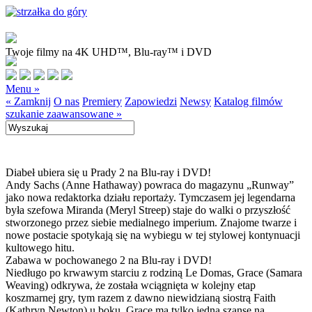
Twoje filmy na 4K UHD™, Blu-ray™ i DVD
Menu »
« Zamknij
O nas
Premiery
Zapowiedzi
Newsy
Katalog filmów
szukanie zaawansowane »
Diabeł ubiera się u Prady 2 na Blu-ray i DVD!
Andy Sachs (Anne Hathaway) powraca do magazynu „Runway”
jako nowa redaktorka działu reportaży. Tymczasem jej legendarna
była szefowa Miranda (Meryl Streep) staje do walki o przyszłość
stworzonego przez siebie medialnego imperium. Znajome twarze i
nowe postacie spotykają się na wybiegu w tej stylowej kontynuacji
kultowego hitu.
Zabawa w pochowanego 2 na Blu-ray i DVD!
Niedługo po krwawym starciu z rodziną Le Domas, Grace (Samara
Weaving) odkrywa, że została wciągnięta w kolejny etap
koszmarnej gry, tym razem z dawno niewidzianą siostrą Faith
(Kathryn Newton) u boku. Grace ma tylko jedną szansę na