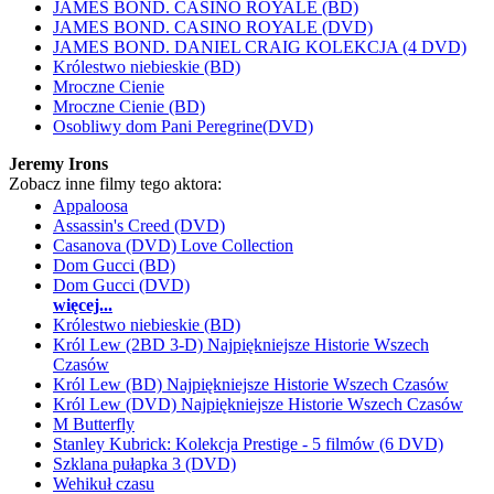
JAMES BOND. CASINO ROYALE (BD)
JAMES BOND. CASINO ROYALE (DVD)
JAMES BOND. DANIEL CRAIG KOLEKCJA (4 DVD)
Królestwo niebieskie (BD)
Mroczne Cienie
Mroczne Cienie (BD)
Osobliwy dom Pani Peregrine(DVD)
Jeremy Irons
Zobacz inne filmy tego aktora:
Appaloosa
Assassin's Creed (DVD)
Casanova (DVD) Love Collection
Dom Gucci (BD)
Dom Gucci (DVD)
więcej...
Królestwo niebieskie (BD)
Król Lew (2BD 3-D) Najpiękniejsze Historie Wszech
Czasów
Król Lew (BD) Najpiękniejsze Historie Wszech Czasów
Król Lew (DVD) Najpiękniejsze Historie Wszech Czasów
M Butterfly
Stanley Kubrick: Kolekcja Prestige - 5 filmów (6 DVD)
Szklana pułapka 3 (DVD)
Wehikuł czasu