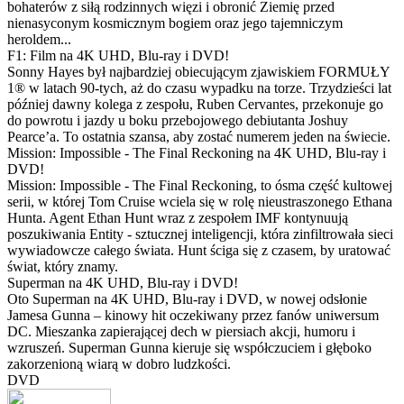
bohaterów z siłą rodzinnych więzi i obronić Ziemię przed
nienasyconym kosmicznym bogiem oraz jego tajemniczym
heroldem...
F1: Film na 4K UHD, Blu-ray i DVD!
Sonny Hayes był najbardziej obiecującym zjawiskiem FORMUŁY
1® w latach 90-tych, aż do czasu wypadku na torze. Trzydzieści lat
później dawny kolega z zespołu, Ruben Cervantes, przekonuje go
do powrotu i jazdy u boku przebojowego debiutanta Joshuy
Pearce’a. To ostatnia szansa, aby zostać numerem jeden na świecie.
Mission: Impossible - The Final Reckoning na 4K UHD, Blu-ray i
DVD!
Mission: Impossible - The Final Reckoning, to ósma część kultowej
serii, w której Tom Cruise wciela się w rolę nieustraszonego Ethana
Hunta. Agent Ethan Hunt wraz z zespołem IMF kontynuują
poszukiwania Entity - sztucznej inteligencji, która zinfiltrowała sieci
wywiadowcze całego świata. Hunt ściga się z czasem, by uratować
świat, który znamy.
Superman na 4K UHD, Blu-ray i DVD!
Oto Superman na 4K UHD, Blu-ray i DVD, w nowej odsłonie
Jamesa Gunna – kinowy hit oczekiwany przez fanów uniwersum
DC. Mieszanka zapierającej dech w piersiach akcji, humoru i
wzruszeń. Superman Gunna kieruje się współczuciem i głęboko
zakorzenioną wiarą w dobro ludzkości.
DVD