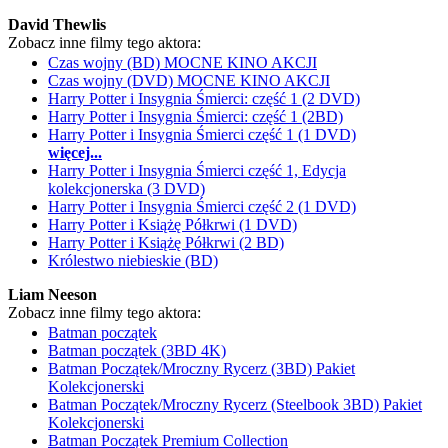
David Thewlis
Zobacz inne filmy tego aktora:
Czas wojny (BD) MOCNE KINO AKCJI
Czas wojny (DVD) MOCNE KINO AKCJI
Harry Potter i Insygnia Śmierci: część 1 (2 DVD)
Harry Potter i Insygnia Śmierci: część 1 (2BD)
Harry Potter i Insygnia Śmierci część 1 (1 DVD)
więcej...
Harry Potter i Insygnia Śmierci część 1, Edycja
kolekcjonerska (3 DVD)
Harry Potter i Insygnia Śmierci część 2 (1 DVD)
Harry Potter i Książę Półkrwi (1 DVD)
Harry Potter i Książę Półkrwi (2 BD)
Królestwo niebieskie (BD)
Liam Neeson
Zobacz inne filmy tego aktora:
Batman początek
Batman początek (3BD 4K)
Batman Początek/Mroczny Rycerz (3BD) Pakiet
Kolekcjonerski
Batman Początek/Mroczny Rycerz (Steelbook 3BD) Pakiet
Kolekcjonerski
Batman Początek Premium Collection