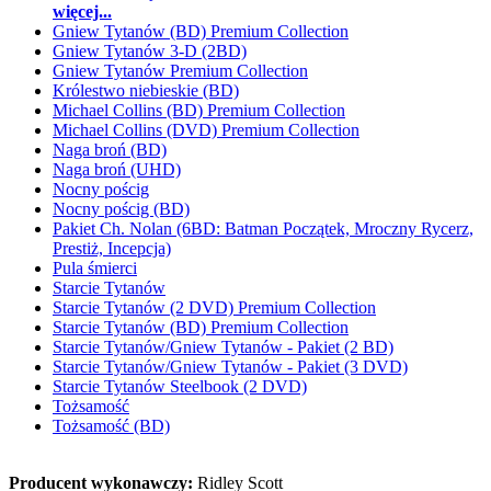
więcej...
Gniew Tytanów (BD) Premium Collection
Gniew Tytanów 3-D (2BD)
Gniew Tytanów Premium Collection
Królestwo niebieskie (BD)
Michael Collins (BD) Premium Collection
Michael Collins (DVD) Premium Collection
Naga broń (BD)
Naga broń (UHD)
Nocny pościg
Nocny pościg (BD)
Pakiet Ch. Nolan (6BD: Batman Początek, Mroczny Rycerz,
Prestiż, Incepcja)
Pula śmierci
Starcie Tytanów
Starcie Tytanów (2 DVD) Premium Collection
Starcie Tytanów (BD) Premium Collection
Starcie Tytanów/Gniew Tytanów - Pakiet (2 BD)
Starcie Tytanów/Gniew Tytanów - Pakiet (3 DVD)
Starcie Tytanów Steelbook (2 DVD)
Tożsamość
Tożsamość (BD)
Producent wykonawczy:
Ridley Scott