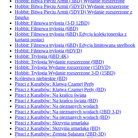
Hobbit: Bitwa Pięciu Armii (3BD) Wydanie rozszerzone
Hobbit: Bitwa Pięciu Armii (5DVD) Wydanie rozszerzone
Hobbit: Bitwa Pięciu Armii (5DVD) Wydanie rozszerzone z
figurką
Hobbit: Filmowa trylogia (3-D 12BD)
Hobbit: Filmowa trylogia (6BD)
Hobbit: Filmowa trylogia (6BD) Edycja kolekcjonerska z
kartami postaci
Hobbit: Filmowa trylogia (6BD) Edycja limitowana steelbook
Hobbit: Filmowa trylogia (6DVD)
Hobbit: Trylogia (6BD 4K)
Hobbit: Trylogia Wydanie rozszerzone (9BD)
Hobbit: Trylogia Wydanie rozszerzone (15DVD)
Hobbit: Trylogia Wydanie rozszerzone 3-D (15BD)
Królestwo niebieskie (BD)
Piraci z Karaibów: Klątwa Czarnej Perły
Piraci z Karaibów: Klątwa Czarnej Perły (BD)
Piraci z Karaibów: Na krańcu świata
Piraci z Karaibów: Na krańcu świata (BD)
Piraci z Karaibów: Na nieznanych wodach
Piraci z Karaibów: Na nieznanych wodach (2BD 3-D)
Piraci z Karaibów: Na nieznanych wodach (BD)
Piraci z Karaibów: Skrzynia umarlaka
Piraci z Karaibów: Skrzynia umarlaka (BD)
Piraci z Karaibów: Zemsta Salazara (2BD-3D)