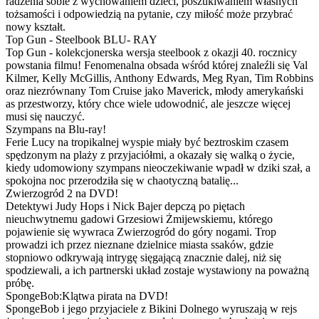
radzenia sobie z wychowaniem dzieci, poszukiwaniem własnych
tożsamości i odpowiedzią na pytanie, czy miłość może przybrać
nowy kształt.
Top Gun - Steelbook BLU- RAY
Top Gun - kolekcjonerska wersja steelbook z okazji 40. rocznicy
powstania filmu! Fenomenalna obsada wśród której znaleźli się Val
Kilmer, Kelly McGillis, Anthony Edwards, Meg Ryan, Tim Robbins
oraz niezrównany Tom Cruise jako Maverick, młody amerykański
as przestworzy, który chce wiele udowodnić, ale jeszcze więcej
musi się nauczyć.
Szympans na Blu-ray!
Ferie Lucy na tropikalnej wyspie miały być beztroskim czasem
spędzonym na plaży z przyjaciółmi, a okazały się walką o życie,
kiedy udomowiony szympans nieoczekiwanie wpadł w dziki szał, a
spokojna noc przerodziła się w chaotyczną batalię...
Zwierzogród 2 na DVD!
Detektywi Judy Hops i Nick Bajer depczą po piętach
nieuchwytnemu gadowi Grzesiowi Żmijewskiemu, którego
pojawienie się wywraca Zwierzogród do góry nogami. Trop
prowadzi ich przez nieznane dzielnice miasta ssaków, gdzie
stopniowo odkrywają intrygę sięgającą znacznie dalej, niż się
spodziewali, a ich partnerski układ zostaje wystawiony na poważną
próbę.
SpongeBob:Klątwa pirata na DVD!
SpongeBob i jego przyjaciele z Bikini Dolnego wyruszają w rejs