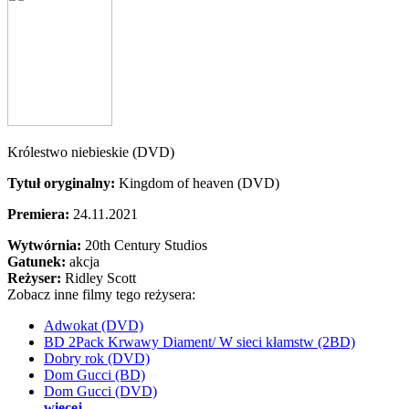
Królestwo niebieskie (DVD)
Tytuł oryginalny:
Kingdom of heaven (DVD)
Premiera:
24.11.2021
Wytwórnia:
20th Century Studios
Gatunek:
akcja
Reżyser:
Ridley Scott
Zobacz inne filmy tego reżysera:
Adwokat (DVD)
BD 2Pack Krwawy Diament/ W sieci kłamstw (2BD)
Dobry rok (DVD)
Dom Gucci (BD)
Dom Gucci (DVD)
więcej...