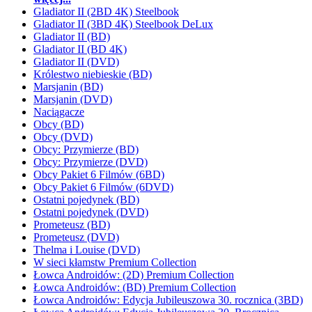
Gladiator II (2BD 4K) Steelbook
Gladiator II (3BD 4K) Steelbook DeLux
Gladiator II (BD)
Gladiator II (BD 4K)
Gladiator II (DVD)
Królestwo niebieskie (BD)
Marsjanin (BD)
Marsjanin (DVD)
Naciągacze
Obcy (BD)
Obcy (DVD)
Obcy: Przymierze (BD)
Obcy: Przymierze (DVD)
Obcy Pakiet 6 Filmów (6BD)
Obcy Pakiet 6 Filmów (6DVD)
Ostatni pojedynek (BD)
Ostatni pojedynek (DVD)
Prometeusz (BD)
Prometeusz (DVD)
Thelma i Louise (DVD)
W sieci kłamstw Premium Collection
Łowca Androidów: (2D) Premium Collection
Łowca Androidów: (BD) Premium Collection
Łowca Androidów: Edycja Jubileuszowa 30. rocznica (3BD)