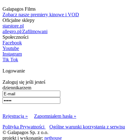
Galapagos Films
Zobacz nasze premiery kinowe i VOD
Oficjalne sklepy
starstore.pl
allegro.pl/Zafilmowani
Społeczności
Facebook
Youtube
Instagram
Tik Tok
Logowanie
Zaloguj się jeśli jesteś
dziennikarzem
Rejestracja »
Zapomniałem hasła »
Polityka Prywatności
Ogólne warunki korzystania z serwisu
© Galapagos Sp. z o.o.
projekt i wykonanie:
nethouse