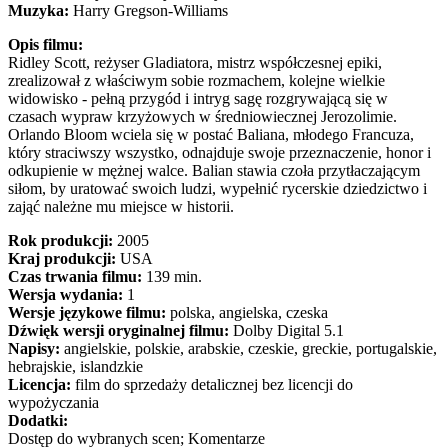
Muzyka:
Harry Gregson-Williams
Opis filmu:
Ridley Scott, reżyser Gladiatora, mistrz współczesnej epiki,
zrealizował z właściwym sobie rozmachem, kolejne wielkie
widowisko - pełną przygód i intryg sagę rozgrywającą się w
czasach wypraw krzyżowych w średniowiecznej Jerozolimie.
Orlando Bloom wciela się w postać Baliana, młodego Francuza,
który straciwszy wszystko, odnajduje swoje przeznaczenie, honor i
odkupienie w mężnej walce. Balian stawia czoła przytłaczającym
siłom, by uratować swoich ludzi, wypełnić rycerskie dziedzictwo i
zająć należne mu miejsce w historii.
Rok produkcji:
2005
Kraj produkcji:
USA
Czas trwania filmu:
139 min.
Wersja wydania:
1
Wersje językowe filmu:
polska, angielska, czeska
Dźwięk wersji oryginalnej filmu:
Dolby Digital 5.1
Napisy:
angielskie, polskie, arabskie, czeskie, greckie, portugalskie,
hebrajskie, islandzkie
Licencja:
film do sprzedaży detalicznej bez licencji do
wypożyczania
Dodatki:
Dostęp do wybranych scen; Komentarze