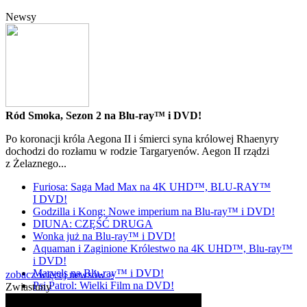
Newsy
Ród Smoka, Sezon 2 na Blu-ray™ i DVD!
Po koronacji króla Aegona II i śmierci syna królowej Rhaenyry
dochodzi do rozłamu w rodzie Targaryenów. Aegon II rządzi
z Żelaznego...
Furiosa: Saga Mad Max na 4K UHD™, BLU-RAY™
I DVD!
Godzilla i Kong: Nowe imperium na Blu-ray™ i DVD!
DIUNA: CZĘŚĆ DRUGA
Wonka już na Blu-ray™ i DVD!
Aquaman i Zaginione Królestwo na 4K UHD™, Blu-ray™
i DVD!
Marvels na Blu-ray™ i DVD!
zobacz więcej newsów »
Psi Patrol: Wielki Film na DVD!
Zwiastuny