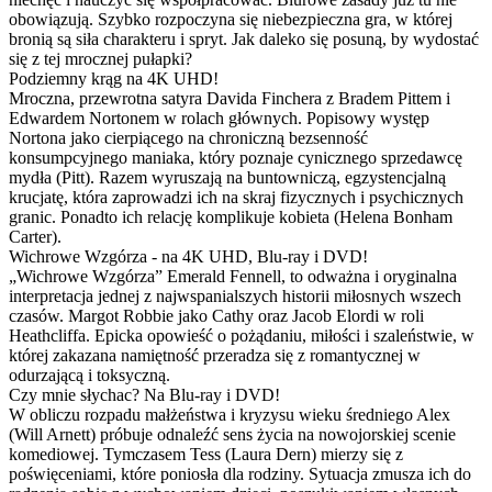
obowiązują. Szybko rozpoczyna się niebezpieczna gra, w której
bronią są siła charakteru i spryt. Jak daleko się posuną, by wydostać
się z tej mrocznej pułapki?
Podziemny krąg na 4K UHD!
Mroczna, przewrotna satyra Davida Finchera z Bradem Pittem i
Edwardem Nortonem w rolach głównych. Popisowy występ
Nortona jako cierpiącego na chroniczną bezsenność
konsumpcyjnego maniaka, który poznaje cynicznego sprzedawcę
mydła (Pitt). Razem wyruszają na buntowniczą, egzystencjalną
krucjatę, która zaprowadzi ich na skraj fizycznych i psychicznych
granic. Ponadto ich relację komplikuje kobieta (Helena Bonham
Carter).
Wichrowe Wzgórza - na 4K UHD, Blu-ray i DVD!
„Wichrowe Wzgórza” Emerald Fennell, to odważna i oryginalna
interpretacja jednej z najwspanialszych historii miłosnych wszech
czasów. Margot Robbie jako Cathy oraz Jacob Elordi w roli
Heathcliffa. Epicka opowieść o pożądaniu, miłości i szaleństwie, w
której zakazana namiętność przeradza się z romantycznej w
odurzającą i toksyczną.
Czy mnie słychac? Na Blu-ray i DVD!
W obliczu rozpadu małżeństwa i kryzysu wieku średniego Alex
(Will Arnett) próbuje odnaleźć sens życia na nowojorskiej scenie
komediowej. Tymczasem Tess (Laura Dern) mierzy się z
poświęceniami, które poniosła dla rodziny. Sytuacja zmusza ich do