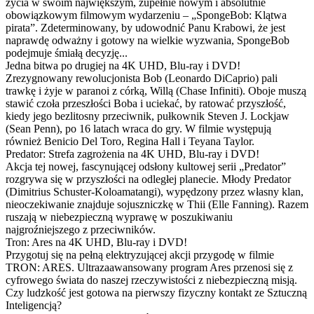
życia w swoim największym, zupełnie nowym i absolutnie
obowiązkowym filmowym wydarzeniu – „SpongeBob: Klątwa
pirata”. Zdeterminowany, by udowodnić Panu Krabowi, że jest
naprawdę odważny i gotowy na wielkie wyzwania, SpongeBob
podejmuje śmiałą decyzję...
Jedna bitwa po drugiej na 4K UHD, Blu-ray i DVD!
Zrezygnowany rewolucjonista Bob (Leonardo DiCaprio) pali
trawkę i żyje w paranoi z córką, Willą (Chase Infiniti). Oboje muszą
stawić czoła przeszłości Boba i uciekać, by ratować przyszłość,
kiedy jego bezlitosny przeciwnik, pułkownik Steven J. Lockjaw
(Sean Penn), po 16 latach wraca do gry. W filmie występują
również Benicio Del Toro, Regina Hall i Teyana Taylor.
Predator: Strefa zagrożenia na 4K UHD, Blu-ray i DVD!
Akcja tej nowej, fascynującej odsłony kultowej serii „Predator”
rozgrywa się w przyszłości na odległej planecie. Młody Predator
(Dimitrius Schuster-Koloamatangi), wypędzony przez własny klan,
nieoczekiwanie znajduje sojuszniczkę w Thii (Elle Fanning). Razem
ruszają w niebezpieczną wyprawę w poszukiwaniu
najgroźniejszego z przeciwników.
Tron: Ares na 4K UHD, Blu-ray i DVD!
Przygotuj się na pełną elektryzującej akcji przygodę w filmie
TRON: ARES. Ultrazaawansowany program Ares przenosi się z
cyfrowego świata do naszej rzeczywistości z niebezpieczną misją.
Czy ludzkość jest gotowa na pierwszy fizyczny kontakt ze Sztuczną
Inteligencją?