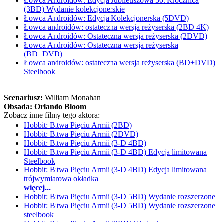
Łowca Androidów: Edycja Jubileuszowa 30. Rrocznica
(3BD) Wydanie kolekcjonerskie
Łowca Androidów: Edycja Kolekcjonerska (5DVD)
Łowca androidów: ostateczna wersja reżyserska (2BD 4K)
Łowca Androidów: Ostateczna wersja reżyserska (2DVD)
Łowca Androidów: Ostateczna wersja reżyserska
(BD+DVD)
Łowca androidów: ostateczna wersja reżyserska (BD+DVD)
Steelbook
Scenariusz:
William Monahan
Obsada:
Orlando Bloom
Zobacz inne filmy tego aktora:
Hobbit: Bitwa Pięciu Armii (2BD)
Hobbit: Bitwa Pięciu Armii (2DVD)
Hobbit: Bitwa Pięciu Armii (3-D 4BD)
Hobbit: Bitwa Pięciu Armii (3-D 4BD) Edycja limitowana
Steelbook
Hobbit: Bitwa Pięciu Armii (3-D 4BD) Edycja limitowana
trójwymiarowa okładka
więcej...
Hobbit: Bitwa Pięciu Armii (3-D 5BD) Wydanie rozszerzone
Hobbit: Bitwa Pięciu Armii (3-D 5BD) Wydanie rozszerzone
steelbook