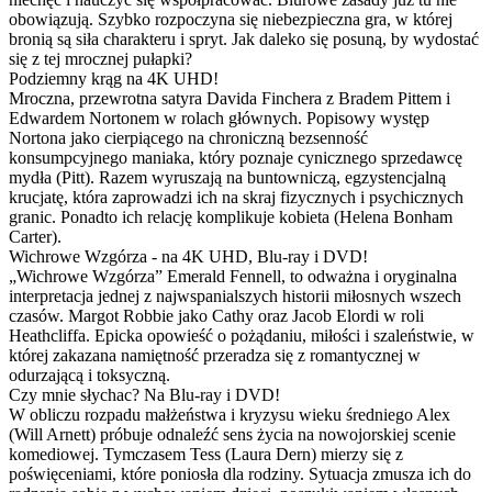
obowiązują. Szybko rozpoczyna się niebezpieczna gra, w której
bronią są siła charakteru i spryt. Jak daleko się posuną, by wydostać
się z tej mrocznej pułapki?
Podziemny krąg na 4K UHD!
Mroczna, przewrotna satyra Davida Finchera z Bradem Pittem i
Edwardem Nortonem w rolach głównych. Popisowy występ
Nortona jako cierpiącego na chroniczną bezsenność
konsumpcyjnego maniaka, który poznaje cynicznego sprzedawcę
mydła (Pitt). Razem wyruszają na buntowniczą, egzystencjalną
krucjatę, która zaprowadzi ich na skraj fizycznych i psychicznych
granic. Ponadto ich relację komplikuje kobieta (Helena Bonham
Carter).
Wichrowe Wzgórza - na 4K UHD, Blu-ray i DVD!
„Wichrowe Wzgórza” Emerald Fennell, to odważna i oryginalna
interpretacja jednej z najwspanialszych historii miłosnych wszech
czasów. Margot Robbie jako Cathy oraz Jacob Elordi w roli
Heathcliffa. Epicka opowieść o pożądaniu, miłości i szaleństwie, w
której zakazana namiętność przeradza się z romantycznej w
odurzającą i toksyczną.
Czy mnie słychac? Na Blu-ray i DVD!
W obliczu rozpadu małżeństwa i kryzysu wieku średniego Alex
(Will Arnett) próbuje odnaleźć sens życia na nowojorskiej scenie
komediowej. Tymczasem Tess (Laura Dern) mierzy się z
poświęceniami, które poniosła dla rodziny. Sytuacja zmusza ich do