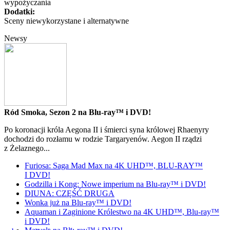
wypożyczania
Dodatki:
Sceny niewykorzystane i alternatywne
Newsy
Ród Smoka, Sezon 2 na Blu-ray™ i DVD!
Po koronacji króla Aegona II i śmierci syna królowej Rhaenyry
dochodzi do rozłamu w rodzie Targaryenów. Aegon II rządzi
z Żelaznego...
Furiosa: Saga Mad Max na 4K UHD™, BLU-RAY™
I DVD!
Godzilla i Kong: Nowe imperium na Blu-ray™ i DVD!
DIUNA: CZĘŚĆ DRUGA
Wonka już na Blu-ray™ i DVD!
Aquaman i Zaginione Królestwo na 4K UHD™, Blu-ray™
i DVD!