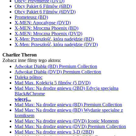
Obcy: Przymierze (DVD)
Obcy Pakiet 6 Filmów (6BD)
Obcy Pakiet 6 Filmów (6DVD)
Prometeusz (BD)
X-MEN: Apocalypse (DVD)
X-MEN: Mroczna Phoenix (BD)
X-MEN: Mroczna Phoenix (DVD)
X-Men: Przeszłość, która nadejdzie (BD)
X-Men: Przeszłość, która nadejdzie (DVD)
Charlize Theron
Zobacz inne filmy tego aktora:
Adwokat Diabła (BD) Premium Collection
Adwokat Diabła (DVD) Premium Collection
Daleka północ
Mad Max. Kolekcja 5 filmów (5 DVD)
Mad Max: Na drodze gniewu (2BD) Edycja specjalna
Black&Chrome
więcej...
Mad Max: Na drodze gniewu (BD) Premium Collection
Mad Max: Na drodze gniewu (BD) Wydanie specjalne z
komiksem
Mad Max: Na drodze gniewu (DVD) Iconic Moments
Mad Max: Na drodze gniewu (DVD) Premium Collection
Mad Max: Na drodze gniewu 3-D (2BD)