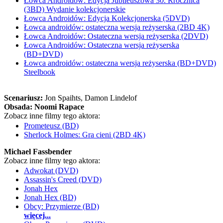
Łowca Androidów: Edycja Jubileuszowa 30. Rrocznica
(3BD) Wydanie kolekcjonerskie
Łowca Androidów: Edycja Kolekcjonerska (5DVD)
Łowca androidów: ostateczna wersja reżyserska (2BD 4K)
Łowca Androidów: Ostateczna wersja reżyserska (2DVD)
Łowca Androidów: Ostateczna wersja reżyserska
(BD+DVD)
Łowca androidów: ostateczna wersja reżyserska (BD+DVD)
Steelbook
Scenariusz:
Jon Spaihts
, Damon Lindelof
Obsada:
Noomi Rapace
Zobacz inne filmy tego aktora:
Prometeusz (BD)
Sherlock Holmes: Gra cieni (2BD 4K)
Michael Fassbender
Zobacz inne filmy tego aktora:
Adwokat (DVD)
Assassin's Creed (DVD)
Jonah Hex
Jonah Hex (BD)
Obcy: Przymierze (BD)
więcej...