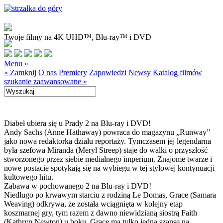
Twoje filmy na 4K UHD™, Blu-ray™ i DVD
Menu »
« Zamknij
O nas
Premiery
Zapowiedzi
Newsy
Katalog filmów
szukanie zaawansowane »
Diabeł ubiera się u Prady 2 na Blu-ray i DVD!
Andy Sachs (Anne Hathaway) powraca do magazynu „Runway”
jako nowa redaktorka działu reportaży. Tymczasem jej legendarna
była szefowa Miranda (Meryl Streep) staje do walki o przyszłość
stworzonego przez siebie medialnego imperium. Znajome twarze i
nowe postacie spotykają się na wybiegu w tej stylowej kontynuacji
kultowego hitu.
Zabawa w pochowanego 2 na Blu-ray i DVD!
Niedługo po krwawym starciu z rodziną Le Domas, Grace (Samara
Weaving) odkrywa, że została wciągnięta w kolejny etap
koszmarnej gry, tym razem z dawno niewidzianą siostrą Faith
(Kathryn Newton) u boku. Grace ma tylko jedną szansę na