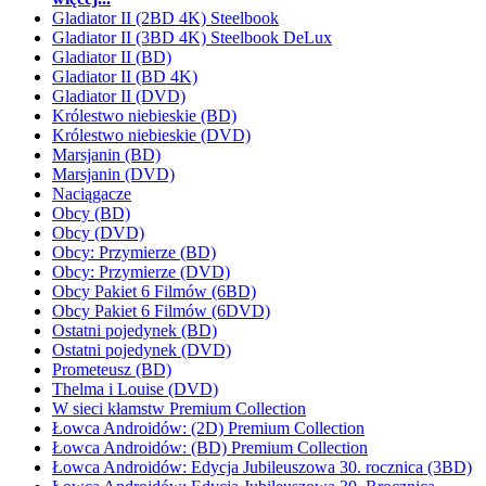
Gladiator II (2BD 4K) Steelbook
Gladiator II (3BD 4K) Steelbook DeLux
Gladiator II (BD)
Gladiator II (BD 4K)
Gladiator II (DVD)
Królestwo niebieskie (BD)
Królestwo niebieskie (DVD)
Marsjanin (BD)
Marsjanin (DVD)
Naciągacze
Obcy (BD)
Obcy (DVD)
Obcy: Przymierze (BD)
Obcy: Przymierze (DVD)
Obcy Pakiet 6 Filmów (6BD)
Obcy Pakiet 6 Filmów (6DVD)
Ostatni pojedynek (BD)
Ostatni pojedynek (DVD)
Prometeusz (BD)
Thelma i Louise (DVD)
W sieci kłamstw Premium Collection
Łowca Androidów: (2D) Premium Collection
Łowca Androidów: (BD) Premium Collection
Łowca Androidów: Edycja Jubileuszowa 30. rocznica (3BD)