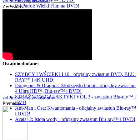
Marvels na Blu-ray™ i DVD!
zobacz więcej newsów »
Psi Patrol: Wielki Film na DVD!
Zwiastuny
Ostatnio dodane:
SZYBCY I WŚCIEKLI 10 - oficjalny zwiastun DVD, BLU-
RAY™ i 4K UHD!
Dungeons & Dragons: Złodziejski honor - oficjalny zwiastun
4 Ultra HD™, Blu-ray™ i DVD!
STRAŻNICY GALAKTYKI VOL 3 - zwiastun Blu-ray™ i
zobacz więcej zwiastunów »
DVD
Premiery
Ant-Man i Osa: Kwantomania - oficjalny zwiastun Blu-ray™
i DVD!
Avatar 2: Istota wody - oficjalny zwiastun Blu-ray™ i DVD!