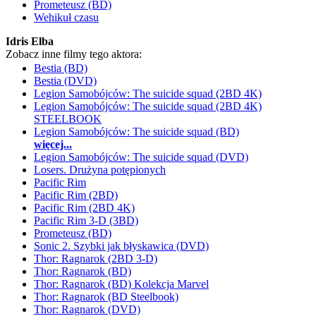
Prometeusz (BD)
Wehikuł czasu
Idris Elba
Zobacz inne filmy tego aktora:
Bestia (BD)
Bestia (DVD)
Legion Samobójców: The suicide squad (2BD 4K)
Legion Samobójców: The suicide squad (2BD 4K)
STEELBOOK
Legion Samobójców: The suicide squad (BD)
więcej...
Legion Samobójców: The suicide squad (DVD)
Losers. Drużyna potępionych
Pacific Rim
Pacific Rim (2BD)
Pacific Rim (2BD 4K)
Pacific Rim 3-D (3BD)
Prometeusz (BD)
Sonic 2. Szybki jak błyskawica (DVD)
Thor: Ragnarok (2BD 3-D)
Thor: Ragnarok (BD)
Thor: Ragnarok (BD) Kolekcja Marvel
Thor: Ragnarok (BD Steelbook)
Thor: Ragnarok (DVD)