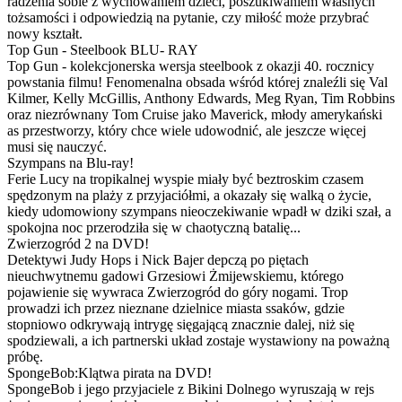
radzenia sobie z wychowaniem dzieci, poszukiwaniem własnych
tożsamości i odpowiedzią na pytanie, czy miłość może przybrać
nowy kształt.
Top Gun - Steelbook BLU- RAY
Top Gun - kolekcjonerska wersja steelbook z okazji 40. rocznicy
powstania filmu! Fenomenalna obsada wśród której znaleźli się Val
Kilmer, Kelly McGillis, Anthony Edwards, Meg Ryan, Tim Robbins
oraz niezrównany Tom Cruise jako Maverick, młody amerykański
as przestworzy, który chce wiele udowodnić, ale jeszcze więcej
musi się nauczyć.
Szympans na Blu-ray!
Ferie Lucy na tropikalnej wyspie miały być beztroskim czasem
spędzonym na plaży z przyjaciółmi, a okazały się walką o życie,
kiedy udomowiony szympans nieoczekiwanie wpadł w dziki szał, a
spokojna noc przerodziła się w chaotyczną batalię...
Zwierzogród 2 na DVD!
Detektywi Judy Hops i Nick Bajer depczą po piętach
nieuchwytnemu gadowi Grzesiowi Żmijewskiemu, którego
pojawienie się wywraca Zwierzogród do góry nogami. Trop
prowadzi ich przez nieznane dzielnice miasta ssaków, gdzie
stopniowo odkrywają intrygę sięgającą znacznie dalej, niż się
spodziewali, a ich partnerski układ zostaje wystawiony na poważną
próbę.
SpongeBob:Klątwa pirata na DVD!
SpongeBob i jego przyjaciele z Bikini Dolnego wyruszają w rejs