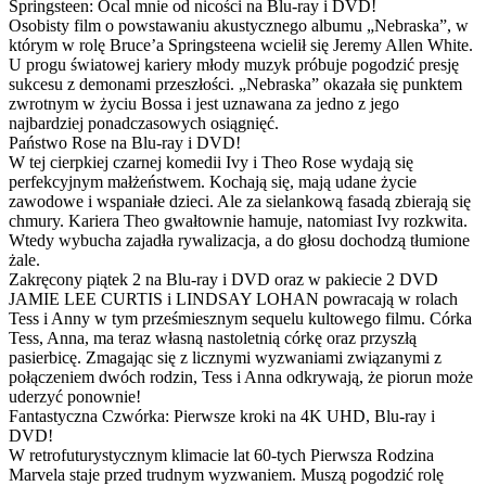
Springsteen: Ocal mnie od nicości na Blu-ray i DVD!
Osobisty film o powstawaniu akustycznego albumu „Nebraska”, w
którym w rolę Bruce’a Springsteena wcielił się Jeremy Allen White.
U progu światowej kariery młody muzyk próbuje pogodzić presję
sukcesu z demonami przeszłości. „Nebraska” okazała się punktem
zwrotnym w życiu Bossa i jest uznawana za jedno z jego
najbardziej ponadczasowych osiągnięć.
Państwo Rose na Blu-ray i DVD!
W tej cierpkiej czarnej komedii Ivy i Theo Rose wydają się
perfekcyjnym małżeństwem. Kochają się, mają udane życie
zawodowe i wspaniałe dzieci. Ale za sielankową fasadą zbierają się
chmury. Kariera Theo gwałtownie hamuje, natomiast Ivy rozkwita.
Wtedy wybucha zajadła rywalizacja, a do głosu dochodzą tłumione
żale.
Zakręcony piątek 2 na Blu-ray i DVD oraz w pakiecie 2 DVD
JAMIE LEE CURTIS i LINDSAY LOHAN powracają w rolach
Tess i Anny w tym prześmiesznym sequelu kultowego filmu. Córka
Tess, Anna, ma teraz własną nastoletnią córkę oraz przyszłą
pasierbicę. Zmagając się z licznymi wyzwaniami związanymi z
połączeniem dwóch rodzin, Tess i Anna odkrywają, że piorun może
uderzyć ponownie!
Fantastyczna Czwórka: Pierwsze kroki na 4K UHD, Blu-ray i
DVD!
W retrofuturystycznym klimacie lat 60-tych Pierwsza Rodzina
Marvela staje przed trudnym wyzwaniem. Muszą pogodzić rolę