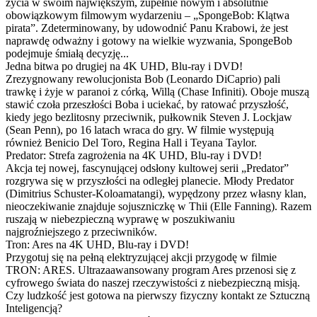
życia w swoim największym, zupełnie nowym i absolutnie
obowiązkowym filmowym wydarzeniu – „SpongeBob: Klątwa
pirata”. Zdeterminowany, by udowodnić Panu Krabowi, że jest
naprawdę odważny i gotowy na wielkie wyzwania, SpongeBob
podejmuje śmiałą decyzję...
Jedna bitwa po drugiej na 4K UHD, Blu-ray i DVD!
Zrezygnowany rewolucjonista Bob (Leonardo DiCaprio) pali
trawkę i żyje w paranoi z córką, Willą (Chase Infiniti). Oboje muszą
stawić czoła przeszłości Boba i uciekać, by ratować przyszłość,
kiedy jego bezlitosny przeciwnik, pułkownik Steven J. Lockjaw
(Sean Penn), po 16 latach wraca do gry. W filmie występują
również Benicio Del Toro, Regina Hall i Teyana Taylor.
Predator: Strefa zagrożenia na 4K UHD, Blu-ray i DVD!
Akcja tej nowej, fascynującej odsłony kultowej serii „Predator”
rozgrywa się w przyszłości na odległej planecie. Młody Predator
(Dimitrius Schuster-Koloamatangi), wypędzony przez własny klan,
nieoczekiwanie znajduje sojuszniczkę w Thii (Elle Fanning). Razem
ruszają w niebezpieczną wyprawę w poszukiwaniu
najgroźniejszego z przeciwników.
Tron: Ares na 4K UHD, Blu-ray i DVD!
Przygotuj się na pełną elektryzującej akcji przygodę w filmie
TRON: ARES. Ultrazaawansowany program Ares przenosi się z
cyfrowego świata do naszej rzeczywistości z niebezpieczną misją.
Czy ludzkość jest gotowa na pierwszy fizyczny kontakt ze Sztuczną
Inteligencją?