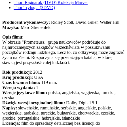
Thor: Ragnarok (DVD) Kolekcja Marvel
Thor Trylogia (3DVD)
Producent wykonawczy:
Ridley Scott, David Giller, Walter Hill
Muzyka:
Marc Streitenfeld
Opis filmu:
W obrazie "Prometeusz" grupa naukowców podróżuje do
najmroczniejszych zakątków wszechświata w poszukiwaniu
początków rodzaju ludzkiego. Lecz to, co odkrywają może zagrozić
życiu na Ziemi. Rozpoczyna się przerażająca batalia, w której
stawką jest przyszłość całej ludzkości.
Rok produkcji:
2012
Kraj produkcji:
USA
Czas trwania filmu:
119 min.
Wersja wydania:
1
Wersje językowe filmu:
polska, angielska, węgierska, turecka,
czeska
Dźwięk wersji oryginalnej filmu:
Dolby Digital 5.1
Napisy:
słoweńskie, rumuńskie, serbskie, angielskie, polskie,
węgierskie, arabskie, tureckie, bułgarskie, chorwackie, czeskie,
greckie, portugalskie, hebrajskie, islandzkie
Licencja:
film do sprzedaży detalicznej bez licencji do