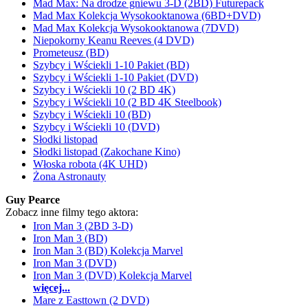
Mad Max: Na drodze gniewu 3-D (2BD) Futurepack
Mad Max Kolekcja Wysokooktanowa (6BD+DVD)
Mad Max Kolekcja Wysokooktanowa (7DVD)
Niepokorny Keanu Reeves (4 DVD)
Prometeusz (BD)
Szybcy i Wściekli 1-10 Pakiet (BD)
Szybcy i Wściekli 1-10 Pakiet (DVD)
Szybcy i Wściekli 10 (2 BD 4K)
Szybcy i Wściekli 10 (2 BD 4K Steelbook)
Szybcy i Wściekli 10 (BD)
Szybcy i Wściekli 10 (DVD)
Słodki listopad
Słodki listopad (Zakochane Kino)
Włoska robota (4K UHD)
Żona Astronauty
Guy Pearce
Zobacz inne filmy tego aktora:
Iron Man 3 (2BD 3-D)
Iron Man 3 (BD)
Iron Man 3 (BD) Kolekcja Marvel
Iron Man 3 (DVD)
Iron Man 3 (DVD) Kolekcja Marvel
więcej...
Mare z Easttown (2 DVD)