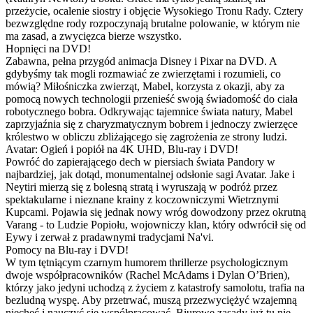
przeżycie, ocalenie siostry i objęcie Wysokiego Tronu Rady. Cztery
bezwzględne rody rozpoczynają brutalne polowanie, w którym nie
ma zasad, a zwycięzca bierze wszystko.
Hopnięci na DVD!
Zabawna, pełna przygód animacja Disney i Pixar na DVD. A
gdybyśmy tak mogli rozmawiać ze zwierzętami i rozumieli, co
mówią? Miłośniczka zwierząt, Mabel, korzysta z okazji, aby za
pomocą nowych technologii przenieść swoją świadomość do ciała
robotycznego bobra. Odkrywając tajemnice świata natury, Mabel
zaprzyjaźnia się z charyzmatycznym bobrem i jednoczy zwierzęce
królestwo w obliczu zbliżającego się zagrożenia ze strony ludzi.
Avatar: Ogień i popiół na 4K UHD, Blu-ray i DVD!
Powróć do zapierającego dech w piersiach świata Pandory w
najbardziej, jak dotąd, monumentalnej odsłonie sagi Avatar. Jake i
Neytiri mierzą się z bolesną stratą i wyruszają w podróż przez
spektakularne i nieznane krainy z koczowniczymi Wietrznymi
Kupcami. Pojawia się jednak nowy wróg dowodzony przez okrutną
Varang - to Ludzie Popiołu, wojowniczy klan, który odwrócił się od
Eywy i zerwał z pradawnymi tradycjami Na'vi.
Pomocy na Blu-ray i DVD!
W tym tętniącym czarnym humorem thrillerze psychologicznym
dwoje współpracowników (Rachel McAdams i Dylan O’Brien),
którzy jako jedyni uchodzą z życiem z katastrofy samolotu, trafia na
bezludną wyspę. Aby przetrwać, muszą przezwyciężyć wzajemną
niechęć i nauczyć się współpracować. Biurowe zasady już tu nie