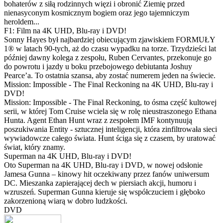
bohaterów z siłą rodzinnych więzi i obronić Ziemię przed
nienasyconym kosmicznym bogiem oraz jego tajemniczym
heroldem...
F1: Film na 4K UHD, Blu-ray i DVD!
Sonny Hayes był najbardziej obiecującym zjawiskiem FORMUŁY
1® w latach 90-tych, aż do czasu wypadku na torze. Trzydzieści lat
później dawny kolega z zespołu, Ruben Cervantes, przekonuje go
do powrotu i jazdy u boku przebojowego debiutanta Joshuy
Pearce’a. To ostatnia szansa, aby zostać numerem jeden na świecie.
Mission: Impossible - The Final Reckoning na 4K UHD, Blu-ray i
DVD!
Mission: Impossible - The Final Reckoning, to ósma część kultowej
serii, w której Tom Cruise wciela się w rolę nieustraszonego Ethana
Hunta. Agent Ethan Hunt wraz z zespołem IMF kontynuują
poszukiwania Entity - sztucznej inteligencji, która zinfiltrowała sieci
wywiadowcze całego świata. Hunt ściga się z czasem, by uratować
świat, który znamy.
Superman na 4K UHD, Blu-ray i DVD!
Oto Superman na 4K UHD, Blu-ray i DVD, w nowej odsłonie
Jamesa Gunna – kinowy hit oczekiwany przez fanów uniwersum
DC. Mieszanka zapierającej dech w piersiach akcji, humoru i
wzruszeń. Superman Gunna kieruje się współczuciem i głęboko
zakorzenioną wiarą w dobro ludzkości.
DVD