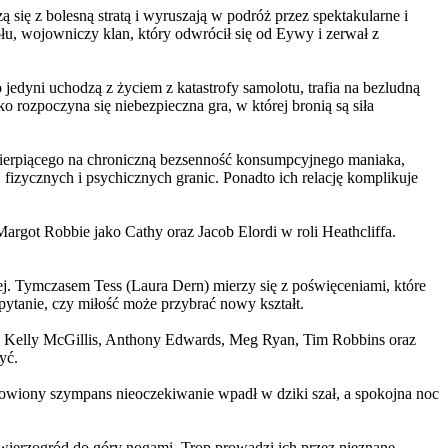
 się z bolesną stratą i wyruszają w podróż przez spektakularne i
, wojowniczy klan, który odwrócił się od Eywy i zerwał z
yni uchodzą z życiem z katastrofy samolotu, trafia na bezludną
rozpoczyna się niebezpieczna gra, w której bronią są siła
ierpiącego na chroniczną bezsenność konsumpcyjnego maniaka,
 fizycznych i psychicznych granic. Ponadto ich relację komplikuje
argot Robbie jako Cathy oraz Jacob Elordi w roli Heathcliffa.
ej. Tymczasem Tess (Laura Dern) mierzy się z poświęceniami, które
ytanie, czy miłość może przybrać nowy kształt.
er, Kelly McGillis, Anthony Edwards, Meg Ryan, Tim Robbins oraz
yć.
omowiony szympans nieoczekiwanie wpadł w dziki szał, a spokojna noc
ierzogród do góry nogami. Trop prowadzi ich przez nieznane