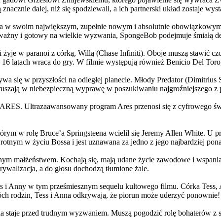
 znacznie dalej, niż się spodziewali, a ich partnerski układ zostaje w
życia w swoim największym, zupełnie nowym i absolutnie obowiązkowy
ażny i gotowy na wielkie wyzwania, SpongeBob podejmuje śmiałą dec
yje w paranoi z córką, Willą (Chase Infiniti). Oboje muszą stawić czoł
16 latach wraca do gry. W filmie występują również Benicio Del Toro,
grywa się w przyszłości na odległej planecie. Młody Predator (Dimitri
 ruszają w niebezpieczną wyprawę w poszukiwaniu najgroźniejszego z
: ARES. Ultrazaawansowany program Ares przenosi się z cyfrowego świ
rym w rolę Bruce’a Springsteena wcielił się Jeremy Allen White. U p
rotnym w życiu Bossa i jest uznawana za jedno z jego najbardziej po
jnym małżeństwem. Kochają się, mają udane życie zawodowe i wspaniałe
ywalizacja, a do głosu dochodzą tłumione żale.
 w tym prześmiesznym sequelu kultowego filmu. Córka Tess, Anna, 
h rodzin, Tess i Anna odkrywają, że piorun może uderzyć ponownie!
la staje przed trudnym wyzwaniem. Muszą pogodzić rolę bohaterów z s