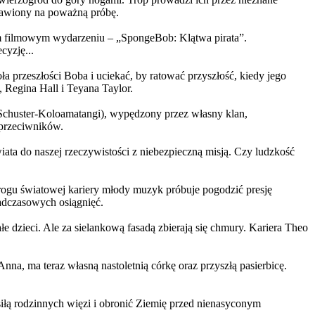
ystawiony na poważną próbę.
m filmowym wydarzeniu – „SpongeBob: Klątwa pirata”.
yzję...
a przeszłości Boba i uciekać, by ratować przyszłość, kiedy jego
 Regina Hall i Teyana Taylor.
us Schuster-Koloamatangi), wypędzony przez własny klan,
 przeciwników.
ata do naszej rzeczywistości z niebezpieczną misją. Czy ludzkość
rogu światowej kariery młody muzyk próbuje pogodzić presję
nadczasowych osiągnięć.
 dzieci. Ale za sielankową fasadą zbierają się chmury. Kariera Theo
ma teraz własną nastoletnią córkę oraz przyszłą pasierbicę.
iłą rodzinnych więzi i obronić Ziemię przed nienasyconym