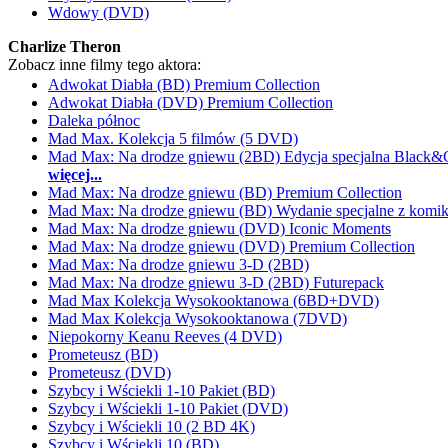
Wdowy (DVD)
Charlize Theron
Zobacz inne filmy tego aktora:
Adwokat Diabła (BD) Premium Collection
Adwokat Diabła (DVD) Premium Collection
Daleka północ
Mad Max. Kolekcja 5 filmów (5 DVD)
Mad Max: Na drodze gniewu (2BD) Edycja specjalna Black
więcej...
Mad Max: Na drodze gniewu (BD) Premium Collection
Mad Max: Na drodze gniewu (BD) Wydanie specjalne z komi
Mad Max: Na drodze gniewu (DVD) Iconic Moments
Mad Max: Na drodze gniewu (DVD) Premium Collection
Mad Max: Na drodze gniewu 3-D (2BD)
Mad Max: Na drodze gniewu 3-D (2BD) Futurepack
Mad Max Kolekcja Wysokooktanowa (6BD+DVD)
Mad Max Kolekcja Wysokooktanowa (7DVD)
Niepokorny Keanu Reeves (4 DVD)
Prometeusz (BD)
Prometeusz (DVD)
Szybcy i Wściekli 1-10 Pakiet (BD)
Szybcy i Wściekli 1-10 Pakiet (DVD)
Szybcy i Wściekli 10 (2 BD 4K)
Szybcy i Wściekli 10 (BD)