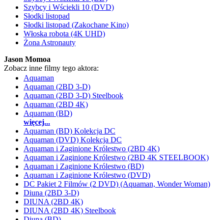
Szybcy i Wściekli 10 (DVD)
Słodki listopad
Słodki listopad (Zakochane Kino)
Włoska robota (4K UHD)
Żona Astronauty
Jason Momoa
Zobacz inne filmy tego aktora:
Aquaman
Aquaman (2BD 3-D)
Aquaman (2BD 3-D) Steelbook
Aquaman (2BD 4K)
Aquaman (BD)
więcej...
Aquaman (BD) Kolekcja DC
Aquaman (DVD) Kolekcja DC
Aquaman i Zaginione Królestwo (2BD 4K)
Aquaman i Zaginione Królestwo (2BD 4K STEELBOOK)
Aquaman i Zaginione Królestwo (BD)
Aquaman i Zaginione Królestwo (DVD)
DC Pakiet 2 Filmów (2 DVD) (Aquaman, Wonder Woman)
Diuna (2BD 3-D)
DIUNA (2BD 4K)
DIUNA (2BD 4K) Steelbook
Diuna (BD)