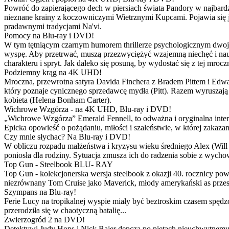
Powróć do zapierającego dech w piersiach świata Pandory w najbardzie
nieznane krainy z koczowniczymi Wietrznymi Kupcami. Pojawia się 
pradawnymi tradycjami Na'vi.
Pomocy na Blu-ray i DVD!
W tym tętniącym czarnym humorem thrillerze psychologicznym dwoje
wyspę. Aby przetrwać, muszą przezwyciężyć wzajemną niechęć i naucz
charakteru i spryt. Jak daleko się posuną, by wydostać się z tej mrocz
Podziemny krąg na 4K UHD!
Mroczna, przewrotna satyra Davida Finchera z Bradem Pittem i Ed
który poznaje cynicznego sprzedawcę mydła (Pitt). Razem wyruszają n
kobieta (Helena Bonham Carter).
Wichrowe Wzgórza - na 4K UHD, Blu-ray i DVD!
„Wichrowe Wzgórza” Emerald Fennell, to odważna i oryginalna interpr
Epicka opowieść o pożądaniu, miłości i szaleństwie, w której zakaza
Czy mnie słychac? Na Blu-ray i DVD!
W obliczu rozpadu małżeństwa i kryzysu wieku średniego Alex (Will 
poniosła dla rodziny. Sytuacja zmusza ich do radzenia sobie z wych
Top Gun - Steelbook BLU- RAY
Top Gun - kolekcjonerska wersja steelbook z okazji 40. rocznicy po
niezrównany Tom Cruise jako Maverick, młody amerykański as przestw
Szympans na Blu-ray!
Ferie Lucy na tropikalnej wyspie miały być beztroskim czasem spędz
przerodziła się w chaotyczną batalię...
Zwierzogród 2 na DVD!
Detektywi Judy Hops i Nick Bajer depczą po piętach nieuchwytnemu