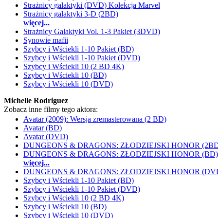
Strażnicy galaktyki (DVD) Kolekcja Marvel
Strażnicy galaktyki 3-D (2BD)
więcej...
Strażnicy Galaktyki Vol. 1-3 Pakiet (3DVD)
Synowie mafii
Szybcy i Wściekli 1-10 Pakiet (BD)
Szybcy i Wściekli 1-10 Pakiet (DVD)
Szybcy i Wściekli 10 (2 BD 4K)
Szybcy i Wściekli 10 (BD)
Szybcy i Wściekli 10 (DVD)
Michelle Rodriguez
Zobacz inne filmy tego aktora:
Avatar (2009): Wersja zremasterowana (2 BD)
Avatar (BD)
Avatar (DVD)
DUNGEONS & DRAGONS: ZŁODZIEJSKI HONOR (2BD
DUNGEONS & DRAGONS: ZŁODZIEJSKI HONOR (BD)
więcej...
DUNGEONS & DRAGONS: ZŁODZIEJSKI HONOR (DV
Szybcy i Wściekli 1-10 Pakiet (BD)
Szybcy i Wściekli 1-10 Pakiet (DVD)
Szybcy i Wściekli 10 (2 BD 4K)
Szybcy i Wściekli 10 (BD)
Szybcy i Wściekli 10 (DVD)