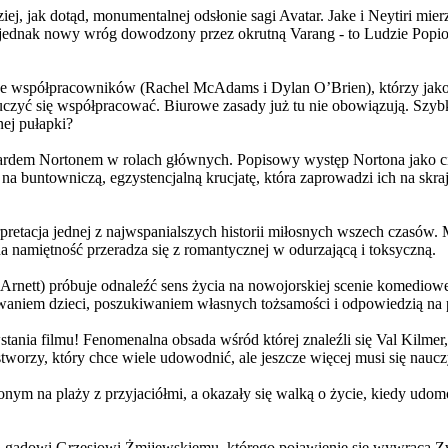
j, jak dotąd, monumentalnej odsłonie sagi Avatar. Jake i Neytiri mierzą
jednak nowy wróg dowodzony przez okrutną Varang - to Ludzie Popiołu
 współpracowników (Rachel McAdams i Dylan O’Brien), którzy jako jed
yć się współpracować. Biurowe zasady już tu nie obowiązują. Szybko 
nej pułapki?
wardem Nortonem w rolach głównych. Popisowy występ Nortona jako c
a buntowniczą, egzystencjalną krucjatę, która zaprowadzi ich na skraj
etacja jednej z najwspanialszych historii miłosnych wszech czasów. M
na namiętność przeradza się z romantycznej w odurzającą i toksyczną.
Arnett) próbuje odnaleźć sens życia na nowojorskiej scenie komediow
owaniem dzieci, poszukiwaniem własnych tożsamości i odpowiedzią na p
wstania filmu! Fenomenalna obsada wśród której znaleźli się Val Kilm
orzy, który chce wiele udowodnić, ale jeszcze więcej musi się naucz
onym na plaży z przyjaciółmi, a okazały się walką o życie, kiedy ud
 gadowi Grzesiowi Żmijewskiemu, którego pojawienie się wywraca Zw