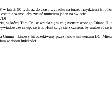
latach 90-tych, aż do czasu wypadku na torze. Trzydzieści lat późn
ostatnia szansa, aby zostać numerem jeden na świecie.
DVD!
serii, w której Tom Cruise wciela się w rolę nieustraszonego Ethana 
ci wywiadowcze całego świata. Hunt ściga się z czasem, by uratować świ
Gunna – kinowy hit oczekiwany przez fanów uniwersum DC. Mieszanka
arą w dobro ludzkości.