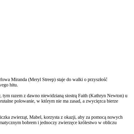
wa Miranda (Meryl Streep) staje do walki o przyszłość
wego hitu.
, tym razem z dawno niewidzianą siostrą Faith (Kathryn Newton) u
brutalne polowanie, w którym nie ma zasad, a zwycięzca bierze
czka zwierząt, Mabel, korzysta z okazji, aby za pomocą nowych
yzmatycznym bobrem i jednoczy zwierzęce królestwo w obliczu