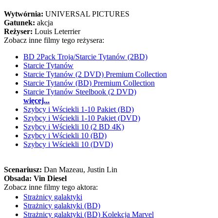
Wytwórnia:
UNIVERSAL PICTURES
Gatunek:
akcja
Reżyser:
Louis Leterrier
Zobacz inne filmy tego reżysera:
BD 2Pack Troja/Starcie Tytanów (2BD)
Starcie Tytanów
Starcie Tytanów (2 DVD) Premium Collection
Starcie Tytanów (BD) Premium Collection
Starcie Tytanów Steelbook (2 DVD)
więcej...
Szybcy i Wściekli 1-10 Pakiet (BD)
Szybcy i Wściekli 1-10 Pakiet (DVD)
Szybcy i Wściekli 10 (2 BD 4K)
Szybcy i Wściekli 10 (BD)
Szybcy i Wściekli 10 (DVD)
Scenariusz:
Dan Mazeau
, Justin Lin
Obsada:
Vin Diesel
Zobacz inne filmy tego aktora:
Strażnicy galaktyki
Strażnicy galaktyki (BD)
Strażnicy galaktyki (BD) Kolekcja Marvel