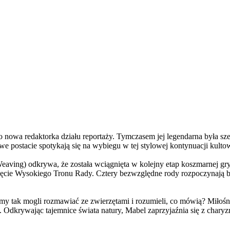
a redaktorka działu reportaży. Tymczasem jej legendarna była szefo
e postacie spotykają się na wybiegu w tej stylowej kontynuacji kulto
ving) odkrywa, że została wciągnięta w kolejny etap koszmarnej gry
 objęcie Wysokiego Tronu Rady. Cztery bezwzględne rody rozpoczynają 
 tak mogli rozmawiać ze zwierzętami i rozumieli, co mówią? Miłośni
. Odkrywając tajemnice świata natury, Mabel zaprzyjaźnia się z char