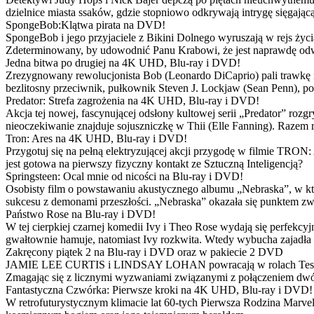
dzielnice miasta ssaków, gdzie stopniowo odkrywają intrygę sięgającą
SpongeBob:Klątwa pirata na DVD!
SpongeBob i jego przyjaciele z Bikini Dolnego wyruszają w rejs 
Zdeterminowany, by udowodnić Panu Krabowi, że jest naprawdę odw
Jedna bitwa po drugiej na 4K UHD, Blu-ray i DVD!
Zrezygnowany rewolucjonista Bob (Leonardo DiCaprio) pali trawkę i ż
bezlitosny przeciwnik, pułkownik Steven J. Lockjaw (Sean Penn), po 
Predator: Strefa zagrożenia na 4K UHD, Blu-ray i DVD!
Akcja tej nowej, fascynującej odsłony kultowej serii „Predator” roz
nieoczekiwanie znajduje sojuszniczkę w Thii (Elle Fanning). Razem
Tron: Ares na 4K UHD, Blu-ray i DVD!
Przygotuj się na pełną elektryzującej akcji przygodę w filmie TRON
jest gotowa na pierwszy fizyczny kontakt ze Sztuczną Inteligencją?
Springsteen: Ocal mnie od nicości na Blu-ray i DVD!
Osobisty film o powstawaniu akustycznego albumu „Nebraska”, w któ
sukcesu z demonami przeszłości. „Nebraska” okazała się punktem zw
Państwo Rose na Blu-ray i DVD!
W tej cierpkiej czarnej komedii Ivy i Theo Rose wydają się perfekcy
gwałtownie hamuje, natomiast Ivy rozkwita. Wtedy wybucha zajadła r
Zakręcony piątek 2 na Blu-ray i DVD oraz w pakiecie 2 DVD
JAMIE LEE CURTIS i LINDSAY LOHAN powracają w rolach Tess i Anny
Zmagając się z licznymi wyzwaniami związanymi z połączeniem dwóc
Fantastyczna Czwórka: Pierwsze kroki na 4K UHD, Blu-ray i DVD!
W retrofuturystycznym klimacie lat 60-tych Pierwsza Rodzina Marve