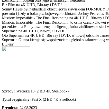
kosmicznym bogiem oraz jego tajemniczym heroldem...
F1: Film na 4K UHD, Blu-ray i DVD!
Sonny Hayes był najbardziej obiecującym zjawiskiem FORMUŁY 1® w 
powrotu i jazdy u boku przebojowego debiutanta Joshuy Pearce’a. To 
Mission: Impossible - The Final Reckoning na 4K UHD, Blu-ray i 
Mission: Impossible - The Final Reckoning, to ósma część kultowej 
poszukiwania Entity - sztucznej inteligencji, która zinfiltrowała sie
Superman na 4K UHD, Blu-ray i DVD!
Oto Superman na 4K UHD, Blu-ray i DVD, w nowej odsłonie Jamesa 
Superman Gunna kieruje się współczuciem i głęboko zakorzenioną wi
Blu-ray
Szybcy i Wściekli 10 (2 BD 4K Steelbook)
Tytuł oryginalny:
Fast X (2 BD 4K Steelbook)
Premiera:
24.08.2023