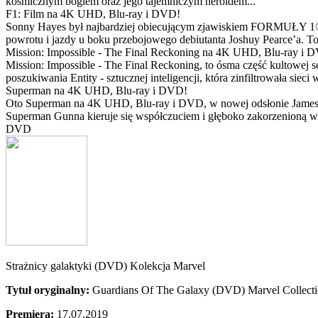
kosmicznym bogiem oraz jego tajemniczym heroldem...
F1: Film na 4K UHD, Blu-ray i DVD!
Sonny Hayes był najbardziej obiecującym zjawiskiem FORMUŁY 1® w 
powrotu i jazdy u boku przebojowego debiutanta Joshuy Pearce’a. To 
Mission: Impossible - The Final Reckoning na 4K UHD, Blu-ray i 
Mission: Impossible - The Final Reckoning, to ósma część kultowej 
poszukiwania Entity - sztucznej inteligencji, która zinfiltrowała sie
Superman na 4K UHD, Blu-ray i DVD!
Oto Superman na 4K UHD, Blu-ray i DVD, w nowej odsłonie Jamesa 
Superman Gunna kieruje się współczuciem i głęboko zakorzenioną wi
DVD
Strażnicy galaktyki (DVD) Kolekcja Marvel
Tytuł oryginalny:
Guardians Of The Galaxy (DVD) Marvel Collect
Premiera:
17.07.2019