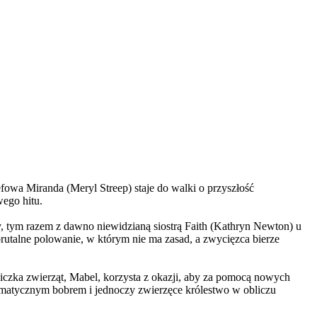
wa Miranda (Meryl Streep) staje do walki o przyszłość
wego hitu.
, tym razem z dawno niewidzianą siostrą Faith (Kathryn Newton) u
brutalne polowanie, w którym nie ma zasad, a zwycięzca bierze
czka zwierząt, Mabel, korzysta z okazji, aby za pomocą nowych
yzmatycznym bobrem i jednoczy zwierzęce królestwo w obliczu