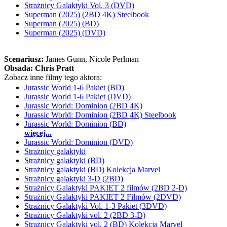
Strażnicy Galaktyki Vol. 3 (DVD)
Superman (2025) (2BD 4K) Steelbook
Superman (2025) (BD)
Superman (2025) (DVD)
Scenariusz:
James Gunn
, Nicole Perlman
Obsada:
Chris Pratt
Zobacz inne filmy tego aktora:
Jurassic World 1-6 Pakiet (BD)
Jurassic World 1-6 Pakiet (DVD)
Jurassic World: Dominion (2BD 4K)
Jurassic World: Dominion (2BD 4K) Steelbook
Jurassic World: Dominion (BD)
więcej...
Jurassic World: Dominion (DVD)
Strażnicy galaktyki
Strażnicy galaktyki (BD)
Strażnicy galaktyki (BD) Kolekcja Marvel
Strażnicy galaktyki 3-D (2BD)
Strażnicy Galaktyki PAKIET 2 filmów (2BD 2-D)
Strażnicy Galaktyki PAKIET 2 Filmów (2DVD)
Strażnicy Galaktyki Vol. 1-3 Pakiet (3DVD)
Strażnicy Galaktyki vol. 2 (2BD 3-D)
Strażnicy Galaktyki vol. 2 (BD) Kolekcja Marvel