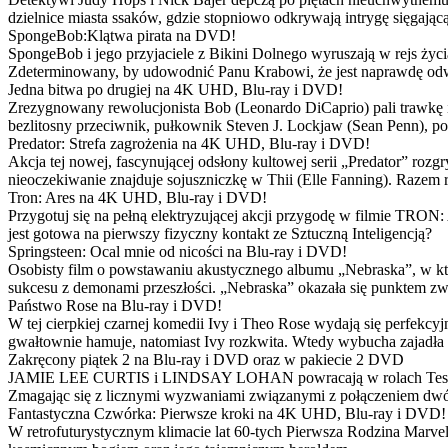
dzielnice miasta ssaków, gdzie stopniowo odkrywają intrygę sięgającą
SpongeBob:Klątwa pirata na DVD!
SpongeBob i jego przyjaciele z Bikini Dolnego wyruszają w rejs 
Zdeterminowany, by udowodnić Panu Krabowi, że jest naprawdę odw
Jedna bitwa po drugiej na 4K UHD, Blu-ray i DVD!
Zrezygnowany rewolucjonista Bob (Leonardo DiCaprio) pali trawkę i ż
bezlitosny przeciwnik, pułkownik Steven J. Lockjaw (Sean Penn), po 
Predator: Strefa zagrożenia na 4K UHD, Blu-ray i DVD!
Akcja tej nowej, fascynującej odsłony kultowej serii „Predator” roz
nieoczekiwanie znajduje sojuszniczkę w Thii (Elle Fanning). Razem
Tron: Ares na 4K UHD, Blu-ray i DVD!
Przygotuj się na pełną elektryzującej akcji przygodę w filmie TRON
jest gotowa na pierwszy fizyczny kontakt ze Sztuczną Inteligencją?
Springsteen: Ocal mnie od nicości na Blu-ray i DVD!
Osobisty film o powstawaniu akustycznego albumu „Nebraska”, w któ
sukcesu z demonami przeszłości. „Nebraska” okazała się punktem zw
Państwo Rose na Blu-ray i DVD!
W tej cierpkiej czarnej komedii Ivy i Theo Rose wydają się perfekcy
gwałtownie hamuje, natomiast Ivy rozkwita. Wtedy wybucha zajadła r
Zakręcony piątek 2 na Blu-ray i DVD oraz w pakiecie 2 DVD
JAMIE LEE CURTIS i LINDSAY LOHAN powracają w rolach Tess i Anny
Zmagając się z licznymi wyzwaniami związanymi z połączeniem dwóc
Fantastyczna Czwórka: Pierwsze kroki na 4K UHD, Blu-ray i DVD!
W retrofuturystycznym klimacie lat 60-tych Pierwsza Rodzina Marve