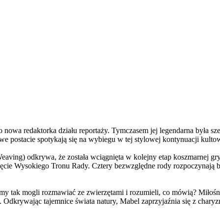
a redaktorka działu reportaży. Tymczasem jej legendarna była szefo
e postacie spotykają się na wybiegu w tej stylowej kontynuacji kulto
ving) odkrywa, że została wciągnięta w kolejny etap koszmarnej gry
 objęcie Wysokiego Tronu Rady. Cztery bezwzględne rody rozpoczynają 
 tak mogli rozmawiać ze zwierzętami i rozumieli, co mówią? Miłośni
. Odkrywając tajemnice świata natury, Mabel zaprzyjaźnia się z char