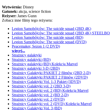
Wytwórnia:
Disney
Gatunek:
akcja, science fiction
Reżyser:
James Gunn
Zobacz inne filmy tego reżysera:
Legion Samobójców: The suicide squad (2BD 4K)
Legion Samobójców: The suicide squad (2BD 4K) STEELB
Legion Samobójców: The suicide squad (BD)
Legion Samobójców: The suicide squad (DVD)
Peacemaker, Sezon 1 (2 DVD)
więcej...
Strażnicy galaktyki
Strażnicy galaktyki (BD)
Strażnicy galaktyki (BD) Kolekcja Marvel
Strażnicy galaktyki 3-D (2BD)
Strażnicy Galaktyki PAKIET 2 filmów (2BD 2-D)
Strażnicy Galaktyki PAKIET 2 Filmów (2DVD)
Strażnicy Galaktyki Vol. 1-3 Pakiet (3DVD)
Strażnicy Galaktyki vol. 2 (2BD 3-D)
Strażnicy Galaktyki vol. 2 (BD) Kolekcja Marvel
Strażnicy Galaktyki vol. 2 (BD 2-D)
Strażnicy Galaktyki vol. 2 (DVD)
Strażnicy Galaktyki vol. 2 (DVD) Kolekcja Marvel
Strażnicy Galaktyki Vol. 3 (BD)