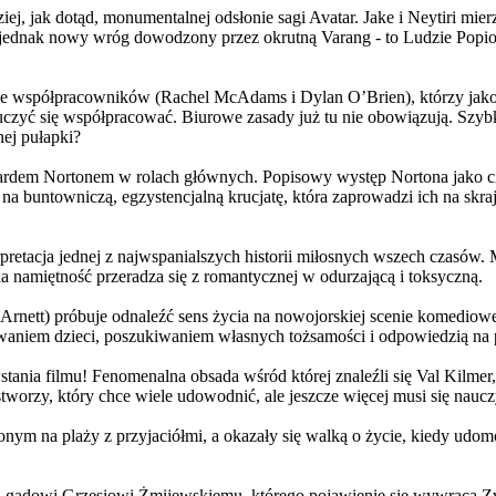
j, jak dotąd, monumentalnej odsłonie sagi Avatar. Jake i Neytiri mierzą
jednak nowy wróg dowodzony przez okrutną Varang - to Ludzie Popiołu
 współpracowników (Rachel McAdams i Dylan O’Brien), którzy jako jed
yć się współpracować. Biurowe zasady już tu nie obowiązują. Szybko 
nej pułapki?
wardem Nortonem w rolach głównych. Popisowy występ Nortona jako c
a buntowniczą, egzystencjalną krucjatę, która zaprowadzi ich na skraj
etacja jednej z najwspanialszych historii miłosnych wszech czasów. M
na namiętność przeradza się z romantycznej w odurzającą i toksyczną.
Arnett) próbuje odnaleźć sens życia na nowojorskiej scenie komediow
owaniem dzieci, poszukiwaniem własnych tożsamości i odpowiedzią na p
wstania filmu! Fenomenalna obsada wśród której znaleźli się Val Kilm
orzy, który chce wiele udowodnić, ale jeszcze więcej musi się naucz
onym na plaży z przyjaciółmi, a okazały się walką o życie, kiedy ud
 gadowi Grzesiowi Żmijewskiemu, którego pojawienie się wywraca Zw