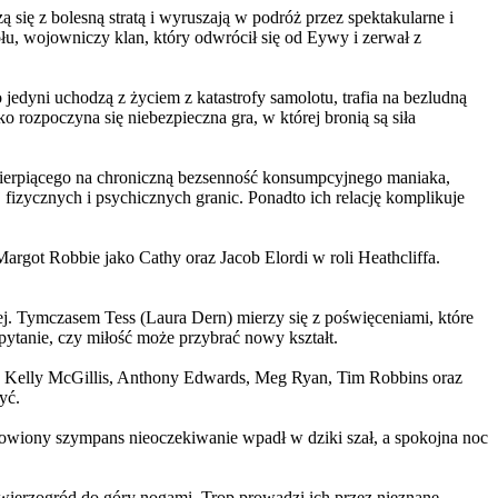
 się z bolesną stratą i wyruszają w podróż przez spektakularne i
, wojowniczy klan, który odwrócił się od Eywy i zerwał z
yni uchodzą z życiem z katastrofy samolotu, trafia na bezludną
rozpoczyna się niebezpieczna gra, w której bronią są siła
ierpiącego na chroniczną bezsenność konsumpcyjnego maniaka,
 fizycznych i psychicznych granic. Ponadto ich relację komplikuje
argot Robbie jako Cathy oraz Jacob Elordi w roli Heathcliffa.
ej. Tymczasem Tess (Laura Dern) mierzy się z poświęceniami, które
ytanie, czy miłość może przybrać nowy kształt.
er, Kelly McGillis, Anthony Edwards, Meg Ryan, Tim Robbins oraz
yć.
omowiony szympans nieoczekiwanie wpadł w dziki szał, a spokojna noc
ierzogród do góry nogami. Trop prowadzi ich przez nieznane