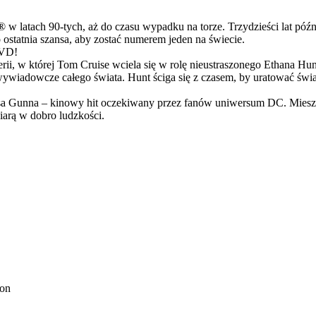
latach 90-tych, aż do czasu wypadku na torze. Trzydzieści lat późn
ostatnia szansa, aby zostać numerem jeden na świecie.
DVD!
serii, w której Tom Cruise wciela się w rolę nieustraszonego Ethana 
ci wywiadowcze całego świata. Hunt ściga się z czasem, by uratować świ
Gunna – kinowy hit oczekiwany przez fanów uniwersum DC. Mieszanka
arą w dobro ludzkości.
ion