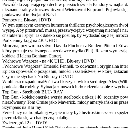
Powróć do zapierającego dech w piersiach świata Pandory w najbardzie
nieznane krainy z koczowniczymi Wietrznymi Kupcami. Pojawia się 
pradawnymi tradycjami Na'vi.
Pomocy na Blu-ray i DVD!
W tym tętniącym czarnym humorem thrillerze psychologicznym dwoje
wyspę. Aby przetrwać, muszą przezwyciężyć wzajemną niechęć i naucz
charakteru i spryt. Jak daleko się posuną, by wydostać się z tej mrocz
Podziemny krąg na 4K UHD!
Mroczna, przewrotna satyra Davida Finchera z Bradem Pittem i Ed
który poznaje cynicznego sprzedawcę mydła (Pitt). Razem wyruszają n
kobieta (Helena Bonham Carter).
Wichrowe Wzgórza - na 4K UHD, Blu-ray i DVD!
„Wichrowe Wzgórza” Emerald Fennell, to odważna i oryginalna interpr
Epicka opowieść o pożądaniu, miłości i szaleństwie, w której zakaza
Czy mnie słychac? Na Blu-ray i DVD!
W obliczu rozpadu małżeństwa i kryzysu wieku średniego Alex (Will 
poniosła dla rodziny. Sytuacja zmusza ich do radzenia sobie z wych
Top Gun - Steelbook BLU- RAY
Top Gun - kolekcjonerska wersja steelbook z okazji 40. rocznicy po
niezrównany Tom Cruise jako Maverick, młody amerykański as przestw
Szympans na Blu-ray!
Ferie Lucy na tropikalnej wyspie miały być beztroskim czasem spędz
przerodziła się w chaotyczną batalię...
Zwierzogród 2 na DVD!
Detektywi Judy Hops i Nick Bajer depczą po piętach nieuchwytnemu