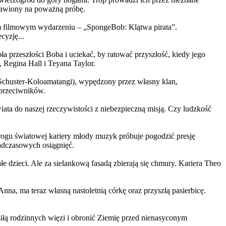
ystawiony na poważną próbę.
m filmowym wydarzeniu – „SpongeBob: Klątwa pirata”.
yzję...
a przeszłości Boba i uciekać, by ratować przyszłość, kiedy jego
 Regina Hall i Teyana Taylor.
us Schuster-Koloamatangi), wypędzony przez własny klan,
 przeciwników.
ata do naszej rzeczywistości z niebezpieczną misją. Czy ludzkość
rogu światowej kariery młody muzyk próbuje pogodzić presję
nadczasowych osiągnięć.
 dzieci. Ale za sielankową fasadą zbierają się chmury. Kariera Theo
ma teraz własną nastoletnią córkę oraz przyszłą pasierbicę.
iłą rodzinnych więzi i obronić Ziemię przed nienasyconym