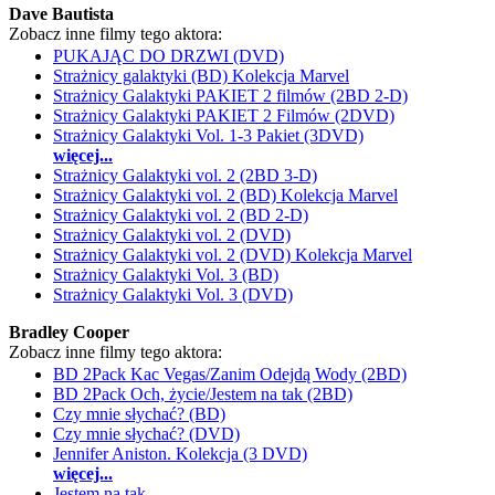
Dave Bautista
Zobacz inne filmy tego aktora:
PUKAJĄC DO DRZWI (DVD)
Strażnicy galaktyki (BD) Kolekcja Marvel
Strażnicy Galaktyki PAKIET 2 filmów (2BD 2-D)
Strażnicy Galaktyki PAKIET 2 Filmów (2DVD)
Strażnicy Galaktyki Vol. 1-3 Pakiet (3DVD)
więcej...
Strażnicy Galaktyki vol. 2 (2BD 3-D)
Strażnicy Galaktyki vol. 2 (BD) Kolekcja Marvel
Strażnicy Galaktyki vol. 2 (BD 2-D)
Strażnicy Galaktyki vol. 2 (DVD)
Strażnicy Galaktyki vol. 2 (DVD) Kolekcja Marvel
Strażnicy Galaktyki Vol. 3 (BD)
Strażnicy Galaktyki Vol. 3 (DVD)
Bradley Cooper
Zobacz inne filmy tego aktora:
BD 2Pack Kac Vegas/Zanim Odejdą Wody (2BD)
BD 2Pack Och, życie/Jestem na tak (2BD)
Czy mnie słychać? (BD)
Czy mnie słychać? (DVD)
Jennifer Aniston. Kolekcja (3 DVD)
więcej...
Jestem na tak