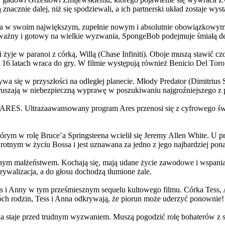
 znacznie dalej, niż się spodziewali, a ich partnerski układ zostaje w
życia w swoim największym, zupełnie nowym i absolutnie obowiązkowy
ażny i gotowy na wielkie wyzwania, SpongeBob podejmuje śmiałą dec
yje w paranoi z córką, Willą (Chase Infiniti). Oboje muszą stawić czoł
16 latach wraca do gry. W filmie występują również Benicio Del Toro,
grywa się w przyszłości na odległej planecie. Młody Predator (Dimitri
 ruszają w niebezpieczną wyprawę w poszukiwaniu najgroźniejszego z
: ARES. Ultrazaawansowany program Ares przenosi się z cyfrowego świ
rym w rolę Bruce’a Springsteena wcielił się Jeremy Allen White. U p
rotnym w życiu Bossa i jest uznawana za jedno z jego najbardziej po
jnym małżeństwem. Kochają się, mają udane życie zawodowe i wspaniałe
ywalizacja, a do głosu dochodzą tłumione żale.
 w tym prześmiesznym sequelu kultowego filmu. Córka Tess, Anna, 
h rodzin, Tess i Anna odkrywają, że piorun może uderzyć ponownie!
la staje przed trudnym wyzwaniem. Muszą pogodzić rolę bohaterów z s