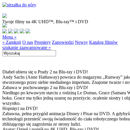
Twoje filmy na 4K UHD™, Blu-ray™ i DVD
Menu »
« Zamknij
O nas
Premiery
Zapowiedzi
Newsy
Katalog filmów
szukanie zaawansowane »
Diabeł ubiera się u Prady 2 na Blu-ray i DVD!
Andy Sachs (Anne Hathaway) powraca do magazynu „Runway” jako now
stworzonego przez siebie medialnego imperium. Znajome twarze i now
Zabawa w pochowanego 2 na Blu-ray i DVD!
Niedługo po krwawym starciu z rodziną Le Domas, Grace (Samara Wea
boku. Grace ma tylko jedną szansę na przeżycie, ocalenie siostry i
wszystko.
Hopnięci na DVD!
Zabawna, pełna przygód animacja Disney i Pixar na DVD. A gdybyśmy
technologii przenieść swoją świadomość do ciała robotycznego bobra
zbliżającego się zagrożenia ze strony ludzi.
Avatar: Ogień i popiół na 4K UHD, Blu-ray i DVD!