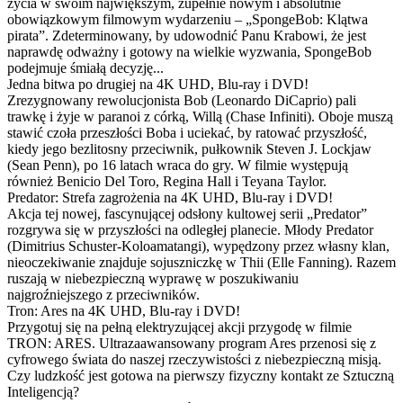
życia w swoim największym, zupełnie nowym i absolutnie
obowiązkowym filmowym wydarzeniu – „SpongeBob: Klątwa
pirata”. Zdeterminowany, by udowodnić Panu Krabowi, że jest
naprawdę odważny i gotowy na wielkie wyzwania, SpongeBob
podejmuje śmiałą decyzję...
Jedna bitwa po drugiej na 4K UHD, Blu-ray i DVD!
Zrezygnowany rewolucjonista Bob (Leonardo DiCaprio) pali
trawkę i żyje w paranoi z córką, Willą (Chase Infiniti). Oboje muszą
stawić czoła przeszłości Boba i uciekać, by ratować przyszłość,
kiedy jego bezlitosny przeciwnik, pułkownik Steven J. Lockjaw
(Sean Penn), po 16 latach wraca do gry. W filmie występują
również Benicio Del Toro, Regina Hall i Teyana Taylor.
Predator: Strefa zagrożenia na 4K UHD, Blu-ray i DVD!
Akcja tej nowej, fascynującej odsłony kultowej serii „Predator”
rozgrywa się w przyszłości na odległej planecie. Młody Predator
(Dimitrius Schuster-Koloamatangi), wypędzony przez własny klan,
nieoczekiwanie znajduje sojuszniczkę w Thii (Elle Fanning). Razem
ruszają w niebezpieczną wyprawę w poszukiwaniu
najgroźniejszego z przeciwników.
Tron: Ares na 4K UHD, Blu-ray i DVD!
Przygotuj się na pełną elektryzującej akcji przygodę w filmie
TRON: ARES. Ultrazaawansowany program Ares przenosi się z
cyfrowego świata do naszej rzeczywistości z niebezpieczną misją.
Czy ludzkość jest gotowa na pierwszy fizyczny kontakt ze Sztuczną
Inteligencją?