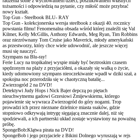
radzenia sobie z wychowaniem dzieci, poszukiwaniem własnych
tożsamości i odpowiedzią na pytanie, czy miłość może przybrać
nowy kształt.
Top Gun - Steelbook BLU- RAY
Top Gun - kolekcjonerska wersja steelbook z okazji 40. rocznicy
powstania filmu! Fenomenalna obsada wśród której znaleźli się Val
Kilmer, Kelly McGillis, Anthony Edwards, Meg Ryan, Tim Robbins
oraz niezrównany Tom Cruise jako Maverick, młody amerykański
as przestworzy, który chce wiele udowodnić, ale jeszcze więcej
musi się nauczyć.
Szympans na Blu-ray!
Ferie Lucy na tropikalnej wyspie miały być beztroskim czasem
spędzonym na plaży z przyjaciółmi, a okazały się walką o życie,
kiedy udomowiony szympans nieoczekiwanie wpadł w dziki szał, a
spokojna noc przerodziła się w chaotyczną batalię...
Zwierzogród 2 na DVD!
Detektywi Judy Hops i Nick Bajer depczą po piętach
nieuchwytnemu gadowi Grzesiowi Żmijewskiemu, którego
pojawienie się wywraca Zwierzogród do góry nogami. Trop
prowadzi ich przez nieznane dzielnice miasta ssaków, gdzie
stopniowo odkrywają intrygę sięgającą znacznie dalej, niż się
spodziewali, a ich partnerski układ zostaje wystawiony na poważną
próbę.
SpongeBob:Klątwa pirata na DVD!
SpongeBob i jego przyjaciele z Bikini Dolnego wyruszają w rejs