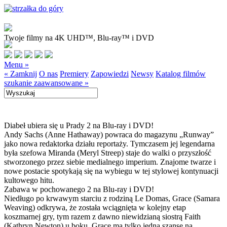
Twoje filmy na 4K UHD™, Blu-ray™ i DVD
Menu »
« Zamknij
O nas
Premiery
Zapowiedzi
Newsy
Katalog filmów
szukanie zaawansowane »
Diabeł ubiera się u Prady 2 na Blu-ray i DVD!
Andy Sachs (Anne Hathaway) powraca do magazynu „Runway”
jako nowa redaktorka działu reportaży. Tymczasem jej legendarna
była szefowa Miranda (Meryl Streep) staje do walki o przyszłość
stworzonego przez siebie medialnego imperium. Znajome twarze i
nowe postacie spotykają się na wybiegu w tej stylowej kontynuacji
kultowego hitu.
Zabawa w pochowanego 2 na Blu-ray i DVD!
Niedługo po krwawym starciu z rodziną Le Domas, Grace (Samara
Weaving) odkrywa, że została wciągnięta w kolejny etap
koszmarnej gry, tym razem z dawno niewidzianą siostrą Faith
(Kathryn Newton) u boku. Grace ma tylko jedną szansę na