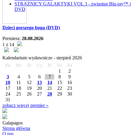
STRAŻNICY GALAKTYKI VOL 3 - zwiastun Blu-ray™ i
DVD
Dzieci gorszego boga (DVD)
Premiera:
28.08.2026
1 z 14
Kalendarium wydawnicze -
sierpień
2026
Pn
Wt
Śr
Cz
Pi
So
Ni
1
2
3
4
5
6
7
8
9
10
11
12
13
14
15
16
17
18
19
20
21
22
23
24
25
26
27
28
29
30
31
zobacz więcej premier »
Galapagos
Strona główna
O nas