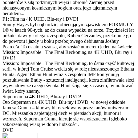
bohaterów z siłą rodzinnych więzi i obronić Ziemię przed
nienasyconym kosmicznym bogiem oraz jego tajemniczym
heroldem...
F1: Film na 4K UHD, Blu-ray i DVD!
Sonny Hayes był najbardziej obiecującym zjawiskiem FORMUŁY
1® w latach 90-tych, aż do czasu wypadku na torze. Trzydzieści lat
później dawny kolega z zespołu, Ruben Cervantes, przekonuje go
do powrotu i jazdy u boku przebojowego debiutanta Joshuy
Pearce’a. To ostatnia szansa, aby zostać numerem jeden na świecie.
Mission: Impossible - The Final Reckoning na 4K UHD, Blu-ray i
DVD!
Mission: Impossible - The Final Reckoning, to ósma część kultowej
serii, w której Tom Cruise wciela się w rolę nieustraszonego Ethana
Hunta. Agent Ethan Hunt wraz z zespołem IMF kontynuują
poszukiwania Entity - sztucznej inteligencji, która zinfiltrowała sieci
wywiadowcze całego świata. Hunt ściga się z czasem, by uratować
świat, który znamy.
Superman na 4K UHD, Blu-ray i DVD!
Oto Superman na 4K UHD, Blu-ray i DVD, w nowej odsłonie
Jamesa Gunna – kinowy hit oczekiwany przez fanów uniwersum
DC. Mieszanka zapierającej dech w piersiach akcji, humoru i
wzruszeń. Superman Gunna kieruje się współczuciem i głęboko
zakorzenioną wiarą w dobro ludzkości.
DVD