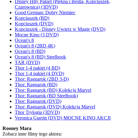
Disney Hity Pakiet (Piękna i Bestia, Kopciuszek,
Czarownica) (3DVD)
Good German: Dobry Niemiec
Kopciuszek (BD)
Kopciuszek (DVD)
Kopciuszek - Disney Uwierz w Magię (DVD)
Mocne Kino (3 DVD)
Ocean's 8
Ocean's 8 (2BD 4K)
Ocean's 8 (BD)
Ocean's 8 (BD) Steelbook
TAR (DVD)
Thor 1-4 pakiet (4 BD)
Thor 1-4 pakiet (4 DVD)
Thor: Ragnarok (2BD 3-D)
Thor: Ragnarok (BD)
Thor: Ragnarok (BD) Kolekcja Marvel
Thor: Ragnarok (BD Steelbook)
Thor: Ragnarok (DVD)
Thor: Ragnarok (DVD) Kolekcja Marvel
Thor Trylogia (3DVD)
Veronica Guerin (DVD) MOCNE KINO AKCJI
Rooney Mara
Zobacz inne filmy tego aktora: