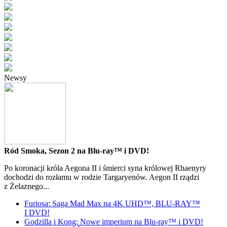
Newsy
Ród Smoka, Sezon 2 na Blu-ray™ i DVD!
Po koronacji króla Aegona II i śmierci syna królowej Rhaenyry
dochodzi do rozłamu w rodzie Targaryenów. Aegon II rządzi
z Żelaznego...
Furiosa: Saga Mad Max na 4K UHD™, BLU-RAY™
I DVD!
Godzilla i Kong: Nowe imperium na Blu-ray™ i DVD!