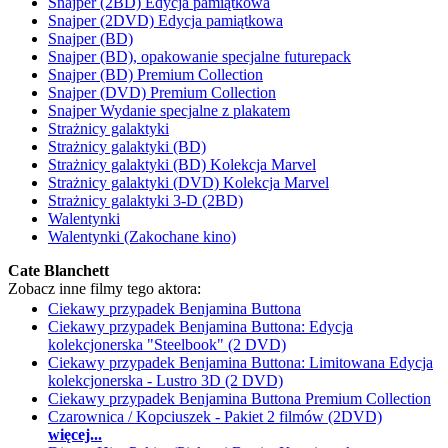
Snajper (2BD) Edycja pamiątkowa
Snajper (2DVD) Edycja pamiątkowa
Snajper (BD)
Snajper (BD), opakowanie specjalne futurepack
Snajper (BD) Premium Collection
Snajper (DVD) Premium Collection
Snajper Wydanie specjalne z plakatem
Strażnicy galaktyki
Strażnicy galaktyki (BD)
Strażnicy galaktyki (BD) Kolekcja Marvel
Strażnicy galaktyki (DVD) Kolekcja Marvel
Strażnicy galaktyki 3-D (2BD)
Walentynki
Walentynki (Zakochane kino)
Cate Blanchett
Zobacz inne filmy tego aktora:
Ciekawy przypadek Benjamina Buttona
Ciekawy przypadek Benjamina Buttona: Edycja
kolekcjonerska "Steelbook" (2 DVD)
Ciekawy przypadek Benjamina Buttona: Limitowana Edycja
kolekcjonerska - Lustro 3D (2 DVD)
Ciekawy przypadek Benjamina Buttona Premium Collection
Czarownica / Kopciuszek - Pakiet 2 filmów (2DVD)
więcej...