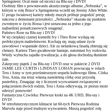
Springsteen: Ocal mnie od nicości na Blu-ray i DVD!
Osobisty film o powstawaniu akustycznego albumu „Nebraska”, w
którym w rolę Bruce’a Springsteena wcielił się Jeremy Allen White.
U progu światowej kariery młody muzyk próbuje pogodzić presję
sukcesu z demonami przeszłości. „Nebraska” okazała się punktem
zwrotnym w życiu Bossa i jest uznawana za jedno z jego
najbardziej ponadczasowych osiągnięć.
Państwo Rose na Blu-ray i DVD!
W tej cierpkiej czarnej komedii Ivy i Theo Rose wydają się
perfekcyjnym małżeństwem. Kochają się, mają udane życie
zawodowe i wspaniałe dzieci. Ale za sielankową fasadą zbierają się
chmury. Kariera Theo gwałtownie hamuje, natomiast Ivy rozkwita.
Wtedy wybucha zajadła rywalizacja, a do głosu dochodzą tłumione
żale.
Zakręcony piątek 2 na Blu-ray i DVD oraz w pakiecie 2 DVD
JAMIE LEE CURTIS i LINDSAY LOHAN powracają w rolach
Tess i Anny w tym prześmiesznym sequelu kultowego filmu. Córka
Tess, Anna, ma teraz własną nastoletnią córkę oraz przyszłą
pasierbicę. Zmagając się z licznymi wyzwaniami związanymi z
połączeniem dwóch rodzin, Tess i Anna odkrywają, że piorun może
uderzyć ponownie!
Fantastyczna Czwórka: Pierwsze kroki na 4K UHD, Blu-ray i
DVD!
W retrofuturystycznym klimacie lat 60-tych Pierwsza Rodzina
Marvela staje przed trudnym wyzwaniem. Muszą pogodzić rolę