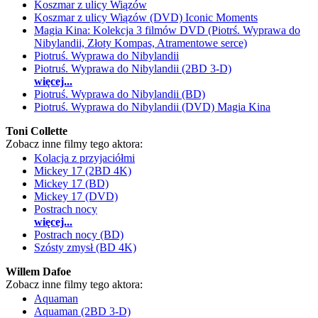
Koszmar z ulicy Wiązów
Koszmar z ulicy Wiązów (DVD) Iconic Moments
Magia Kina: Kolekcja 3 filmów DVD (Piotrś. Wyprawa do
Nibylandii, Złoty Kompas, Atramentowe serce)
Piotruś. Wyprawa do Nibylandii
Piotruś. Wyprawa do Nibylandii (2BD 3-D)
więcej...
Piotruś. Wyprawa do Nibylandii (BD)
Piotruś. Wyprawa do Nibylandii (DVD) Magia Kina
Toni Collette
Zobacz inne filmy tego aktora:
Kolacja z przyjaciółmi
Mickey 17 (2BD 4K)
Mickey 17 (BD)
Mickey 17 (DVD)
Postrach nocy
więcej...
Postrach nocy (BD)
Szósty zmysł (BD 4K)
Willem Dafoe
Zobacz inne filmy tego aktora:
Aquaman
Aquaman (2BD 3-D)