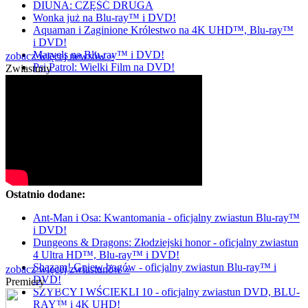
DIUNA: CZĘŚĆ DRUGA
Wonka już na Blu-ray™ i DVD!
Aquaman i Zaginione Królestwo na 4K UHD™, Blu-ray™
i DVD!
Marvels na Blu-ray™ i DVD!
zobacz więcej newsów »
Psi Patrol: Wielki Film na DVD!
Zwiastuny
Ostatnio dodane:
Ant-Man i Osa: Kwantomania - oficjalny zwiastun Blu-ray™
i DVD!
Dungeons & Dragons: Złodziejski honor - oficjalny zwiastun
4 Ultra HD™, Blu-ray™ i DVD!
Shazam! Gniew bogów - oficjalny zwiastun Blu-ray™ i
zobacz więcej zwiastunów »
DVD!
Premiery
SZYBCY I WŚCIEKLI 10 - oficjalny zwiastun DVD, BLU-
RAY™ i 4K UHD!