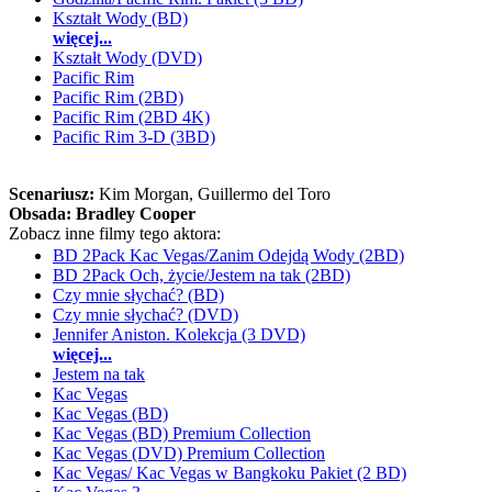
Kształt Wody (BD)
więcej...
Kształt Wody (DVD)
Pacific Rim
Pacific Rim (2BD)
Pacific Rim (2BD 4K)
Pacific Rim 3-D (3BD)
Scenariusz:
Kim Morgan
, Guillermo del Toro
Obsada:
Bradley Cooper
Zobacz inne filmy tego aktora:
BD 2Pack Kac Vegas/Zanim Odejdą Wody (2BD)
BD 2Pack Och, życie/Jestem na tak (2BD)
Czy mnie słychać? (BD)
Czy mnie słychać? (DVD)
Jennifer Aniston. Kolekcja (3 DVD)
więcej...
Jestem na tak
Kac Vegas
Kac Vegas (BD)
Kac Vegas (BD) Premium Collection
Kac Vegas (DVD) Premium Collection
Kac Vegas/ Kac Vegas w Bangkoku Pakiet (2 BD)