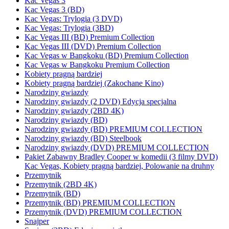
Kac Vegas 3
Kac Vegas 3 (BD)
Kac Vegas: Trylogia (3 DVD)
Kac Vegas: Trylogia (3BD)
Kac Vegas III (BD) Premium Collection
Kac Vegas III (DVD) Premium Collection
Kac Vegas w Bangkoku (BD) Premium Collection
Kac Vegas w Bangkoku Premium Collection
Kobiety pragną bardziej
Kobiety pragną bardziej (Zakochane Kino)
Narodziny gwiazdy
Narodziny gwiazdy (2 DVD) Edycja specjalna
Narodziny gwiazdy (2BD 4K)
Narodziny gwiazdy (BD)
Narodziny gwiazdy (BD) PREMIUM COLLECTION
Narodziny gwiazdy (BD) Steelbook
Narodziny gwiazdy (DVD) PREMIUM COLLECTION
Pakiet Zabawny Bradley Cooper w komedii (3 filmy DVD)
Kac Vegas, Kobiety pragną bardziej, Polowanie na druhny
Przemytnik
Przemytnik (2BD 4K)
Przemytnik (BD)
Przemytnik (BD) PREMIUM COLLECTION
Przemytnik (DVD) PREMIUM COLLECTION
Snajper