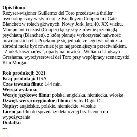
Opis filmu:
Reżyser-wizjoner Guillermo del Toro przedstawia thriller
psychologiczny w stylu noir z Bradleyem Cooperem i Cate
Blanchett w rolach głównych. Nowy Jork, lata 40. XX wieku.
Manipulant i oszust (Cooper) łączy siły z równie przebiegłą
psychiatrą (Blanchett), z którą planuje wykorzystać naiwność
nowojorskich elit. Przekonuje się jednak, że jego wspólniczka
zbrodni może być również jego najgroźniejszym przeciwnikiem.
"Zaułek koszmarów", oparty na powieści Williama Lindsaya
Greshama, wyreżyserował del Toro przy współpracy scenarzystki
Kim Morgan.
Rok produkcji:
2021
Kraj produkcji:
USA
Czas trwania filmu:
144 min.
Wersja wydania:
1
Wersje językowe filmu:
polska, angielska, niemiecka, włoska
Dźwięk wersji oryginalnej filmu:
Dolby Digital 5.1
Napisy:
angielskie, polskie, niemieckie, włoskie
Licencja:
film do sprzedaży detalicznej bez licencji do
wypożyczania
Dodatki:
---