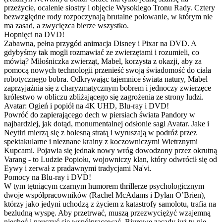
przeżycie, ocalenie siostry i objęcie Wysokiego Tronu Rady. Cztery
bezwzględne rody rozpoczynają brutalne polowanie, w którym nie
ma zasad, a zwycięzca bierze wszystko.
Hopnięci na DVD!
Zabawna, pełna przygód animacja Disney i Pixar na DVD. A
gdybyśmy tak mogli rozmawiać ze zwierzętami i rozumieli, co
mówią? Miłośniczka zwierząt, Mabel, korzysta z okazji, aby za
pomocą nowych technologii przenieść swoją świadomość do ciała
robotycznego bobra. Odkrywając tajemnice świata natury, Mabel
zaprzyjaźnia się z charyzmatycznym bobrem i jednoczy zwierzęce
królestwo w obliczu zbliżającego się zagrożenia ze strony ludzi.
Avatar: Ogień i popiół na 4K UHD, Blu-ray i DVD!
Powróć do zapierającego dech w piersiach świata Pandory w
najbardziej, jak dotąd, monumentalnej odsłonie sagi Avatar. Jake i
Neytiri mierzą się z bolesną stratą i wyruszają w podróż przez
spektakularne i nieznane krainy z koczowniczymi Wietrznymi
Kupcami. Pojawia się jednak nowy wróg dowodzony przez okrutną
Varang - to Ludzie Popiołu, wojowniczy klan, który odwrócił się od
Eywy i zerwał z pradawnymi tradycjami Na'vi.
Pomocy na Blu-ray i DVD!
W tym tętniącym czarnym humorem thrillerze psychologicznym
dwoje współpracowników (Rachel McAdams i Dylan O’Brien),
którzy jako jedyni uchodzą z życiem z katastrofy samolotu, trafia na
bezludną wyspę. Aby przetrwać, muszą przezwyciężyć wzajemną
niechęć i nauczyć się współpracować. Biurowe zasady już tu nie