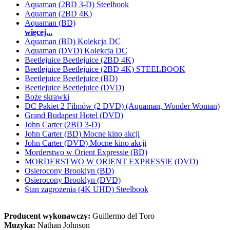
Aquaman (2BD 3-D) Steelbook
Aquaman (2BD 4K)
Aquaman (BD)
więcej...
Aquaman (BD) Kolekcja DC
Aquaman (DVD) Kolekcja DC
Beetlejuice Beetlejuice (2BD 4K)
Beetlejuice Beetlejuice (2BD 4K) STEELBOOK
Beetlejuice Beetlejuice (BD)
Beetlejuice Beetlejuice (DVD)
Boże skrawki
DC Pakiet 2 Filmów (2 DVD) (Aquaman, Wonder Woman)
Grand Budapest Hotel (DVD)
John Carter (2BD 3-D)
John Carter (BD) Mocne kino akcji
John Carter (DVD) Mocne kino akcji
Morderstwo w Orient Expressie (BD)
MORDERSTWO W ORIENT EXPRESSIE (DVD)
Osierocony Brooklyn (BD)
Osierocony Brooklyn (DVD)
Stan zagrożenia (4K UHD) Steelbook
Producent wykonawczy:
Guillermo del Toro
Muzyka:
Nathan Johnson