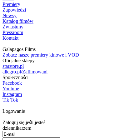
Premiery
Zapowiedzi
Newsy
Katalog filmów
Zwiastuny
Pressroom
Kontakt
Galapagos Films
Zobacz nasze premiery kinowe i VOD
Oficjalne sklepy
starstore.pl
allegro.pl/Zafilmowani
Społeczności
Facebook
Youtube
Instagram
Tik Tok
Logowanie
Zaloguj się jeśli jesteś
dziennikarzem