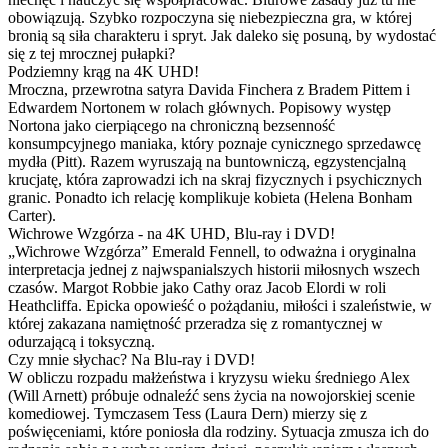
obowiązują. Szybko rozpoczyna się niebezpieczna gra, w której
bronią są siła charakteru i spryt. Jak daleko się posuną, by wydostać
się z tej mrocznej pułapki?
Podziemny krąg na 4K UHD!
Mroczna, przewrotna satyra Davida Finchera z Bradem Pittem i
Edwardem Nortonem w rolach głównych. Popisowy występ
Nortona jako cierpiącego na chroniczną bezsenność
konsumpcyjnego maniaka, który poznaje cynicznego sprzedawcę
mydła (Pitt). Razem wyruszają na buntowniczą, egzystencjalną
krucjatę, która zaprowadzi ich na skraj fizycznych i psychicznych
granic. Ponadto ich relację komplikuje kobieta (Helena Bonham
Carter).
Wichrowe Wzgórza - na 4K UHD, Blu-ray i DVD!
„Wichrowe Wzgórza” Emerald Fennell, to odważna i oryginalna
interpretacja jednej z najwspanialszych historii miłosnych wszech
czasów. Margot Robbie jako Cathy oraz Jacob Elordi w roli
Heathcliffa. Epicka opowieść o pożądaniu, miłości i szaleństwie, w
której zakazana namiętność przeradza się z romantycznej w
odurzającą i toksyczną.
Czy mnie słychac? Na Blu-ray i DVD!
W obliczu rozpadu małżeństwa i kryzysu wieku średniego Alex
(Will Arnett) próbuje odnaleźć sens życia na nowojorskiej scenie
komediowej. Tymczasem Tess (Laura Dern) mierzy się z
poświęceniami, które poniosła dla rodziny. Sytuacja zmusza ich do