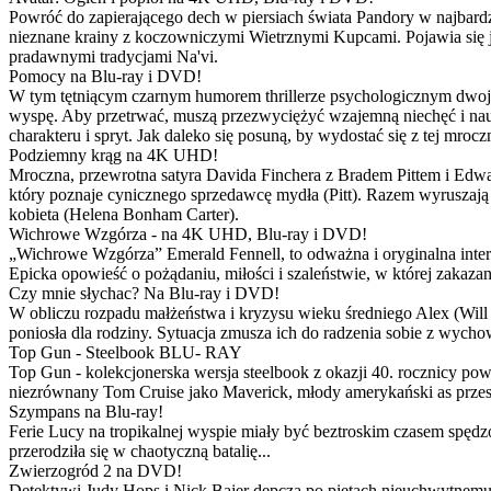
Powróć do zapierającego dech w piersiach świata Pandory w najbardzie
nieznane krainy z koczowniczymi Wietrznymi Kupcami. Pojawia się 
pradawnymi tradycjami Na'vi.
Pomocy na Blu-ray i DVD!
W tym tętniącym czarnym humorem thrillerze psychologicznym dwoje
wyspę. Aby przetrwać, muszą przezwyciężyć wzajemną niechęć i naucz
charakteru i spryt. Jak daleko się posuną, by wydostać się z tej mrocz
Podziemny krąg na 4K UHD!
Mroczna, przewrotna satyra Davida Finchera z Bradem Pittem i Ed
który poznaje cynicznego sprzedawcę mydła (Pitt). Razem wyruszają n
kobieta (Helena Bonham Carter).
Wichrowe Wzgórza - na 4K UHD, Blu-ray i DVD!
„Wichrowe Wzgórza” Emerald Fennell, to odważna i oryginalna interpr
Epicka opowieść o pożądaniu, miłości i szaleństwie, w której zakaza
Czy mnie słychac? Na Blu-ray i DVD!
W obliczu rozpadu małżeństwa i kryzysu wieku średniego Alex (Will 
poniosła dla rodziny. Sytuacja zmusza ich do radzenia sobie z wych
Top Gun - Steelbook BLU- RAY
Top Gun - kolekcjonerska wersja steelbook z okazji 40. rocznicy po
niezrównany Tom Cruise jako Maverick, młody amerykański as przestw
Szympans na Blu-ray!
Ferie Lucy na tropikalnej wyspie miały być beztroskim czasem spędz
przerodziła się w chaotyczną batalię...
Zwierzogród 2 na DVD!
Detektywi Judy Hops i Nick Bajer depczą po piętach nieuchwytnemu