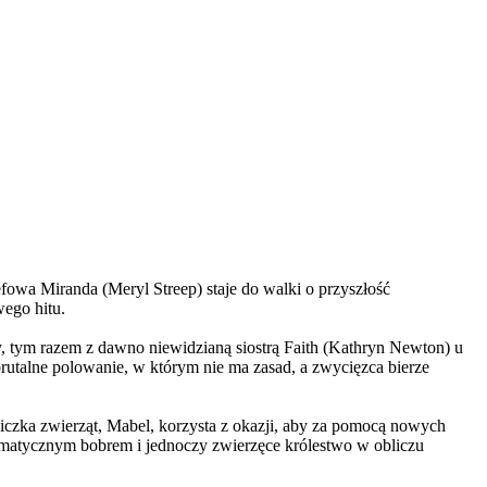
wa Miranda (Meryl Streep) staje do walki o przyszłość
wego hitu.
, tym razem z dawno niewidzianą siostrą Faith (Kathryn Newton) u
brutalne polowanie, w którym nie ma zasad, a zwycięzca bierze
czka zwierząt, Mabel, korzysta z okazji, aby za pomocą nowych
yzmatycznym bobrem i jednoczy zwierzęce królestwo w obliczu