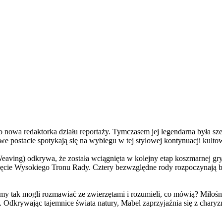
a redaktorka działu reportaży. Tymczasem jej legendarna była szefo
e postacie spotykają się na wybiegu w tej stylowej kontynuacji kulto
ving) odkrywa, że została wciągnięta w kolejny etap koszmarnej gry
 objęcie Wysokiego Tronu Rady. Cztery bezwzględne rody rozpoczynają 
 tak mogli rozmawiać ze zwierzętami i rozumieli, co mówią? Miłośni
. Odkrywając tajemnice świata natury, Mabel zaprzyjaźnia się z char