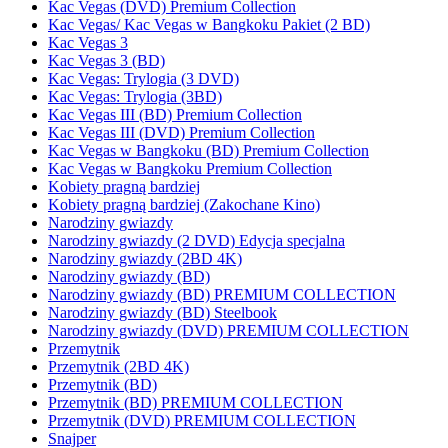
Kac Vegas (DVD) Premium Collection
Kac Vegas/ Kac Vegas w Bangkoku Pakiet (2 BD)
Kac Vegas 3
Kac Vegas 3 (BD)
Kac Vegas: Trylogia (3 DVD)
Kac Vegas: Trylogia (3BD)
Kac Vegas III (BD) Premium Collection
Kac Vegas III (DVD) Premium Collection
Kac Vegas w Bangkoku (BD) Premium Collection
Kac Vegas w Bangkoku Premium Collection
Kobiety pragną bardziej
Kobiety pragną bardziej (Zakochane Kino)
Narodziny gwiazdy
Narodziny gwiazdy (2 DVD) Edycja specjalna
Narodziny gwiazdy (2BD 4K)
Narodziny gwiazdy (BD)
Narodziny gwiazdy (BD) PREMIUM COLLECTION
Narodziny gwiazdy (BD) Steelbook
Narodziny gwiazdy (DVD) PREMIUM COLLECTION
Przemytnik
Przemytnik (2BD 4K)
Przemytnik (BD)
Przemytnik (BD) PREMIUM COLLECTION
Przemytnik (DVD) PREMIUM COLLECTION
Snajper