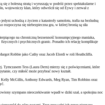
 się z bolesną stratą i wyruszają w podróż przez spektakularne i
, wojowniczy klan, który odwrócił się od Eywy i zerwał z
yni uchodzą z życiem z katastrofy samolotu, trafia na bezludną
rozpoczyna się niebezpieczna gra, w której bronią są siła
ierpiącego na chroniczną bezsenność konsumpcyjnego maniaka,
 fizycznych i psychicznych granic. Ponadto ich relację komplikuje
argot Robbie jako Cathy oraz Jacob Elordi w roli Heathcliffa.
ej. Tymczasem Tess (Laura Dern) mierzy się z poświęceniami, które
ytanie, czy miłość może przybrać nowy kształt.
er, Kelly McGillis, Anthony Edwards, Meg Ryan, Tim Robbins oraz
yć.
omowiony szympans nieoczekiwanie wpadł w dziki szał, a spokojna noc
ierzogród do góry nogami. Trop prowadzi ich przez nieznane