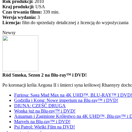
Rok produkcji:
2010
Kraj produkcji:
USA
Czas trwania filmu:
339 min.
Wersja wydania:
3
Licencja:
film do sprzedaży detalicznej z licencją do wypożyczania
Newsy
Ród Smoka, Sezon 2 na Blu-ray™ i DVD!
Po koronacji króla Aegona II i śmierci syna królowej Rhaenyry doch
Furiosa: Saga Mad Max na 4K UHD™, BLU-RAY™ I DVD
Godzilla i Kong: Nowe imperium na Blu-ray™ i DVD!
DIUNA: CZĘŚĆ DRUGA
Wonka już na Blu-ray™ i DVD!
Aquaman i Zaginione Królestwo na 4K UHD™, Blu-ray™ i
Marvels na Blu-ray™ i DVD!
Psi Patrol: Wielki Film na DVD!