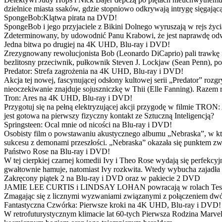
dzielnice miasta ssaków, gdzie stopniowo odkrywają intrygę sięgającą
SpongeBob:Klątwa pirata na DVD!
SpongeBob i jego przyjaciele z Bikini Dolnego wyruszają w rejs 
Zdeterminowany, by udowodnić Panu Krabowi, że jest naprawdę odw
Jedna bitwa po drugiej na 4K UHD, Blu-ray i DVD!
Zrezygnowany rewolucjonista Bob (Leonardo DiCaprio) pali trawkę i ż
bezlitosny przeciwnik, pułkownik Steven J. Lockjaw (Sean Penn), po 
Predator: Strefa zagrożenia na 4K UHD, Blu-ray i DVD!
Akcja tej nowej, fascynującej odsłony kultowej serii „Predator” roz
nieoczekiwanie znajduje sojuszniczkę w Thii (Elle Fanning). Razem
Tron: Ares na 4K UHD, Blu-ray i DVD!
Przygotuj się na pełną elektryzującej akcji przygodę w filmie TRON
jest gotowa na pierwszy fizyczny kontakt ze Sztuczną Inteligencją?
Springsteen: Ocal mnie od nicości na Blu-ray i DVD!
Osobisty film o powstawaniu akustycznego albumu „Nebraska”, w któ
sukcesu z demonami przeszłości. „Nebraska” okazała się punktem zw
Państwo Rose na Blu-ray i DVD!
W tej cierpkiej czarnej komedii Ivy i Theo Rose wydają się perfekcy
gwałtownie hamuje, natomiast Ivy rozkwita. Wtedy wybucha zajadła r
Zakręcony piątek 2 na Blu-ray i DVD oraz w pakiecie 2 DVD
JAMIE LEE CURTIS i LINDSAY LOHAN powracają w rolach Tess i Anny
Zmagając się z licznymi wyzwaniami związanymi z połączeniem dwóc
Fantastyczna Czwórka: Pierwsze kroki na 4K UHD, Blu-ray i DVD!
W retrofuturystycznym klimacie lat 60-tych Pierwsza Rodzina Marve