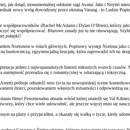
j, jak dotąd, monumentalnej odsłonie sagi Avatar. Jake i Neytiri mierzą
jednak nowy wróg dowodzony przez okrutną Varang - to Ludzie Popiołu
 współpracowników (Rachel McAdams i Dylan O’Brien), którzy jako jed
yć się współpracować. Biurowe zasady już tu nie obowiązują. Szybko 
nej pułapki?
wardem Nortonem w rolach głównych. Popisowy występ Nortona jako c
a buntowniczą, egzystencjalną krucjatę, która zaprowadzi ich na skraj
etacja jednej z najwspanialszych historii miłosnych wszech czasów. M
na namiętność przeradza się z romantycznej w odurzającą i toksyczną.
Arnett) próbuje odnaleźć sens życia na nowojorskiej scenie komediow
owaniem dzieci, poszukiwaniem własnych tożsamości i odpowiedzią na p
wstania filmu! Fenomenalna obsada wśród której znaleźli się Val Kilm
orzy, który chce wiele udowodnić, ale jeszcze więcej musi się naucz
onym na plaży z przyjaciółmi, a okazały się walką o życie, kiedy ud
 gadowi Grzesiowi Żmijewskiemu, którego pojawienie się wywraca Zw