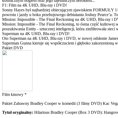
kosmicznym bogiem oraz jego tajemniczym heroldem...
F1: Film na 4K UHD, Blu-ray i DVD!
Sonny Hayes był najbardziej obiecującym zjawiskiem FORMUŁY 1® w 
powrotu i jazdy u boku przebojowego debiutanta Joshuy Pearce’a. To 
Mission: Impossible - The Final Reckoning na 4K UHD, Blu-ray i 
Mission: Impossible - The Final Reckoning, to ósma część kultowej 
poszukiwania Entity - sztucznej inteligencji, która zinfiltrowała sie
Superman na 4K UHD, Blu-ray i DVD!
Oto Superman na 4K UHD, Blu-ray i DVD, w nowej odsłonie Jamesa 
Superman Gunna kieruje się współczuciem i głęboko zakorzenioną wi
Pakiet DVD
Film kinowy *
Pakiet Zabawny Bradley Cooper w komedii (3 filmy DVD) Kac Vegas
Tytuł oryginalny:
Hilarious Bradley Cooper (Box 3 DVD): Hangover