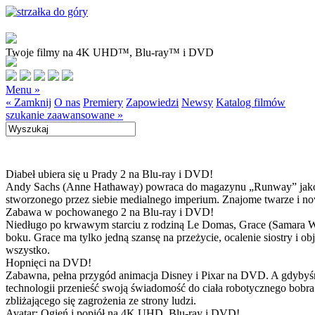
Twoje filmy na 4K UHD™, Blu-ray™ i DVD
Menu »
« Zamknij
O nas
Premiery
Zapowiedzi
Newsy
Katalog filmów
szukanie zaawansowane »
Diabeł ubiera się u Prady 2 na Blu-ray i DVD!
Andy Sachs (Anne Hathaway) powraca do magazynu „Runway” jako now
stworzonego przez siebie medialnego imperium. Znajome twarze i now
Zabawa w pochowanego 2 na Blu-ray i DVD!
Niedługo po krwawym starciu z rodziną Le Domas, Grace (Samara Wea
boku. Grace ma tylko jedną szansę na przeżycie, ocalenie siostry i
wszystko.
Hopnięci na DVD!
Zabawna, pełna przygód animacja Disney i Pixar na DVD. A gdybyśmy
technologii przenieść swoją świadomość do ciała robotycznego bobra
zbliżającego się zagrożenia ze strony ludzi.
Avatar: Ogień i popiół na 4K UHD, Blu-ray i DVD!