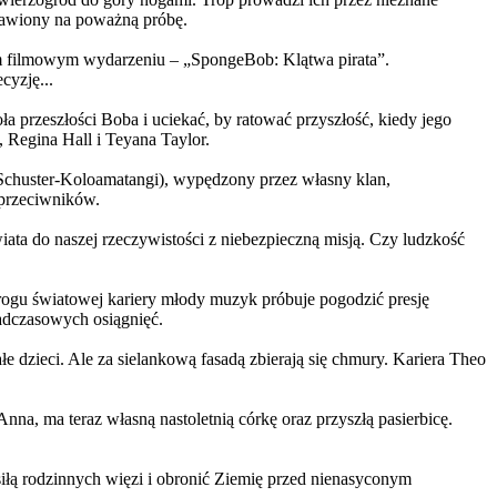
ystawiony na poważną próbę.
m filmowym wydarzeniu – „SpongeBob: Klątwa pirata”.
yzję...
a przeszłości Boba i uciekać, by ratować przyszłość, kiedy jego
 Regina Hall i Teyana Taylor.
us Schuster-Koloamatangi), wypędzony przez własny klan,
 przeciwników.
ata do naszej rzeczywistości z niebezpieczną misją. Czy ludzkość
rogu światowej kariery młody muzyk próbuje pogodzić presję
nadczasowych osiągnięć.
 dzieci. Ale za sielankową fasadą zbierają się chmury. Kariera Theo
ma teraz własną nastoletnią córkę oraz przyszłą pasierbicę.
iłą rodzinnych więzi i obronić Ziemię przed nienasyconym