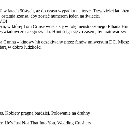
latach 90-tych, aż do czasu wypadku na torze. Trzydzieści lat późn
ostatnia szansa, aby zostać numerem jeden na świecie.
DVD!
serii, w której Tom Cruise wciela się w rolę nieustraszonego Ethana 
ci wywiadowcze całego świata. Hunt ściga się z czasem, by uratować świ
Gunna – kinowy hit oczekiwany przez fanów uniwersum DC. Mieszanka
arą w dobro ludzkości.
, Kobiety pragną bardziej, Polowanie na druhny
, He's Just Not That Into You, Wedding Crashers