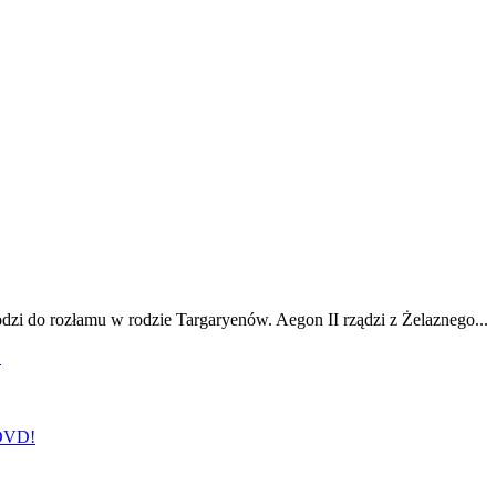
odzi do rozłamu w rodzie Targaryenów. Aegon II rządzi z Żelaznego...
!
 DVD!