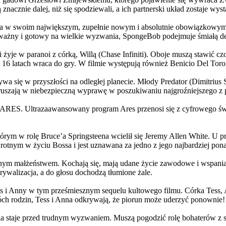
 znacznie dalej, niż się spodziewali, a ich partnerski układ zostaje w
życia w swoim największym, zupełnie nowym i absolutnie obowiązkowy
ażny i gotowy na wielkie wyzwania, SpongeBob podejmuje śmiałą dec
yje w paranoi z córką, Willą (Chase Infiniti). Oboje muszą stawić czoł
16 latach wraca do gry. W filmie występują również Benicio Del Toro,
grywa się w przyszłości na odległej planecie. Młody Predator (Dimitri
 ruszają w niebezpieczną wyprawę w poszukiwaniu najgroźniejszego z
: ARES. Ultrazaawansowany program Ares przenosi się z cyfrowego świ
rym w rolę Bruce’a Springsteena wcielił się Jeremy Allen White. U p
rotnym w życiu Bossa i jest uznawana za jedno z jego najbardziej po
jnym małżeństwem. Kochają się, mają udane życie zawodowe i wspaniałe
ywalizacja, a do głosu dochodzą tłumione żale.
 w tym prześmiesznym sequelu kultowego filmu. Córka Tess, Anna, 
h rodzin, Tess i Anna odkrywają, że piorun może uderzyć ponownie!
la staje przed trudnym wyzwaniem. Muszą pogodzić rolę bohaterów z s