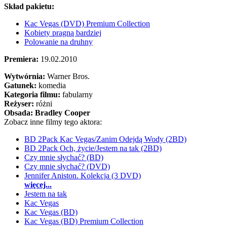
Skład pakietu:
Kac Vegas (DVD) Premium Collection
Kobiety pragną bardziej
Polowanie na druhny
Premiera:
19.02.2010
Wytwórnia:
Warner Bros.
Gatunek:
komedia
Kategoria filmu:
fabularny
Reżyser:
różni
Obsada:
Bradley Cooper
Zobacz inne filmy tego aktora:
BD 2Pack Kac Vegas/Zanim Odejdą Wody (2BD)
BD 2Pack Och, życie/Jestem na tak (2BD)
Czy mnie słychać? (BD)
Czy mnie słychać? (DVD)
Jennifer Aniston. Kolekcja (3 DVD)
więcej...
Jestem na tak
Kac Vegas
Kac Vegas (BD)
Kac Vegas (BD) Premium Collection