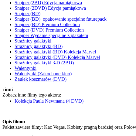
Snajper (2BD) Edycja pamiątkowa
Snajper (2DVD) Edycja pamiątkowa
Snajper (BD)
Snajper (BD), opakowanie specjalne futurepack
Snajper (BD) Premium Collection
Snajper (DVD) Premium Collection
Snajper Wydanie specjalne z plakatem
Strażnicy galaktyki
Strażnicy galaktyki (BD)
Strażnicy galaktyki (BD) Kolekcja Marvel
Strażnicy galaktyki (DVD) Kolekcja Marvel
Strażnicy galaktyki 3-D (2BD)
Walentynki
Walentynki (Zakochane kino)
Zaułek koszmarów (DVD)
i inni
Zobacz inne filmy tego aktora:
Kolekcja Paula Newmana (4 DVD)
Opis filmu:
Pakiet zawiera filmy: Kac Vegas, Kobiety pragną bardziej oraz Polow