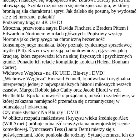
obowiązują. Szybko rozpoczyna się niebezpieczna gra, w której
bronią są siła charakteru i spryt. Jak daleko się posuną, by wydostać
się z tej mrocznej pułapki?
Podziemny krąg na 4K UHD!
Mroczna, przewrotna satyra Davida Finchera z Bradem Pittem i
Edwardem Nortonem w rolach głównych. Popisowy występ
Nortona jako cierpiącego na chroniczną bezsenność
konsumpcyjnego maniaka, który poznaje cynicznego sprzedawcę
mydła (Pitt). Razem wyruszają na buntowniczą, egzystencjalną
krucjatę, która zaprowadzi ich na skraj fizycznych i psychicznych
granic. Ponadto ich relację komplikuje kobieta (Helena Bonham
Carter).
Wichrowe Wzgórza - na 4K UHD, Blu-ray i DVD!
„Wichrowe Wzgórza” Emerald Fennell, to odważna i oryginalna
interpretacja jednej z najwspanialszych historii miłosnych wszech
czasów. Margot Robbie jako Cathy oraz Jacob Elordi w roli
Heathcliffa. Epicka opowieść o pożądaniu, miłości i szaleństwie, w
której zakazana namiętność przeradza się z romantycznej w
odurzającą i toksyczną.
Czy mnie słychac? Na Blu-ray i DVD!
W obliczu rozpadu małżeństwa i kryzysu wieku średniego Alex
(Will Arnett) próbuje odnaleźć sens życia na nowojorskiej scenie
komediowej. Tymczasem Tess (Laura Dern) mierzy się z
poświęceniami, które poniosła dla rodziny. Sytuacja zmusza ich do