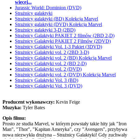
więcej...
Jurassic World: Dominion (DVD)
Strażnicy galaktyki
Strażnicy galaktyki (BD) Kolekcja Marvel
Strażnicy galaktyki (DVD) Kolekcja Marvel
Strażnicy galaktyki 3-D (2BD)
Strażnicy Galaktyki PAKIET 2 filmów (2BD 2-D)
Strażnicy Galaktyki PAKIET 2 Filmów (2DVD)
Strażnicy Galaktyki Vol. 1-3 Pakiet (3DVD)
Strażnicy Galaktyki vol. 2 (2BD 3-D)
Strażnicy Galaktyki vol. 2 (BD) Kolekcja Marvel
Strażnicy Galaktyki vol. 2 (BD 2-D)
Strażnicy Galaktyki vol. 2 (DVD)
Strażnicy Galaktyki vol. 2 (DVD) Kolekcja Marvel
Strażnicy Galaktyki Vol. 3 (BD)
Strażnicy Galaktyki Vol. 3 (DVD)
Producent wykonawczy:
Kevin Feige
Muzyka:
Tyler Bates
Opis filmu:
Prosto ze studia Marvel, w którym powstały takie hity jak "Iron
Man", "Thor", "Kapitan Ameryka", czy "Avengers", przybywa
nowa niezwykła drużyna – Strażnicy Galaktyki! Gdy zuchwały