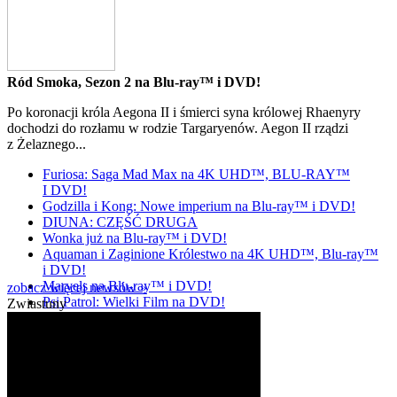
Ród Smoka, Sezon 2 na Blu-ray™ i DVD!
Po koronacji króla Aegona II i śmierci syna królowej Rhaenyry
dochodzi do rozłamu w rodzie Targaryenów. Aegon II rządzi
z Żelaznego...
Furiosa: Saga Mad Max na 4K UHD™, BLU-RAY™
I DVD!
Godzilla i Kong: Nowe imperium na Blu-ray™ i DVD!
DIUNA: CZĘŚĆ DRUGA
Wonka już na Blu-ray™ i DVD!
Aquaman i Zaginione Królestwo na 4K UHD™, Blu-ray™
i DVD!
Marvels na Blu-ray™ i DVD!
zobacz więcej newsów »
Psi Patrol: Wielki Film na DVD!
Zwiastuny