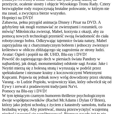
przeżycie, ocalenie siostry i objęcie Wysokiego Tronu Rady. Cztery
bezwzględne rody rozpoczynają brutalne polowanie, w którym nie
ma zasad, a zwycięzca bierze wszystko.
Hopnięci na DVD!
Zabawna, pełna przygód animacja Disney i Pixar na DVD. A
gdybyśmy tak mogli rozmawiać ze zwierzętami i rozumieli, co
mówią? Miłośniczka zwierząt, Mabel, korzysta z okazji, aby za
pomocą nowych technologii przenieść swoją świadomość do ciała
robotycznego bobra. Odkrywając tajemnice świata natury, Mabel
zaprzyjaźnia się z charyzmatycznym bobrem i jednoczy zwierzęce
królestwo w obliczu zbliżającego się zagrożenia ze strony ludzi.
Avatar: Ogień i popiół na 4K UHD, Blu-ray i DVD!
Powróć do zapierającego dech w piersiach świata Pandory w
najbardziej, jak dotąd, monumentalnej odsłonie sagi Avatar. Jake i
Neytiri mierzą się z bolesną stratą i wyruszają w podróż przez
spektakularne i nieznane krainy z koczowniczymi Wietrznymi
Kupcami. Pojawia się jednak nowy wróg dowodzony przez okrutną
Varang - to Ludzie Popiołu, wojowniczy klan, który odwrócił się od
Eywy i zerwał z pradawnymi tradycjami Na'vi.
Pomocy na Blu-ray i DVD!
W tym tętniącym czarnym humorem thrillerze psychologicznym
dwoje współpracowników (Rachel McAdams i Dylan O’Brien),
którzy jako jedyni uchodzą z życiem z katastrofy samolotu, trafia na
bezludną wyspę. Aby przetrwać, muszą przezwyciężyć wzajemną
niechęć i nauczyć się współpracować. Biurowe zasady już tu nie