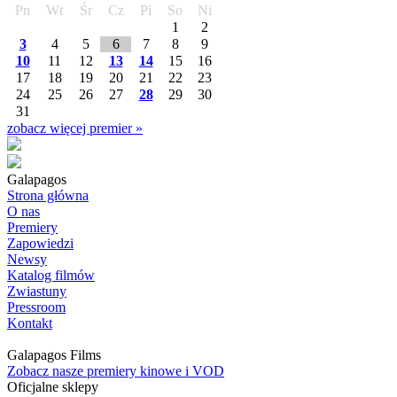
Pn
Wt
Śr
Cz
Pi
So
Ni
1
2
3
4
5
6
7
8
9
10
11
12
13
14
15
16
17
18
19
20
21
22
23
24
25
26
27
28
29
30
31
zobacz więcej premier »
Galapagos
Strona główna
O nas
Premiery
Zapowiedzi
Newsy
Katalog filmów
Zwiastuny
Pressroom
Kontakt
Galapagos Films
Zobacz nasze premiery kinowe i VOD
Oficjalne sklepy