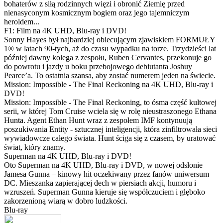
bohaterów z siłą rodzinnych więzi i obronić Ziemię przed
nienasyconym kosmicznym bogiem oraz jego tajemniczym
heroldem...
F1: Film na 4K UHD, Blu-ray i DVD!
Sonny Hayes był najbardziej obiecującym zjawiskiem FORMUŁY
1® w latach 90-tych, aż do czasu wypadku na torze. Trzydzieści lat
później dawny kolega z zespołu, Ruben Cervantes, przekonuje go
do powrotu i jazdy u boku przebojowego debiutanta Joshuy
Pearce’a. To ostatnia szansa, aby zostać numerem jeden na świecie.
Mission: Impossible - The Final Reckoning na 4K UHD, Blu-ray i
DVD!
Mission: Impossible - The Final Reckoning, to ósma część kultowej
serii, w której Tom Cruise wciela się w rolę nieustraszonego Ethana
Hunta. Agent Ethan Hunt wraz z zespołem IMF kontynuują
poszukiwania Entity - sztucznej inteligencji, która zinfiltrowała sieci
wywiadowcze całego świata. Hunt ściga się z czasem, by uratować
świat, który znamy.
Superman na 4K UHD, Blu-ray i DVD!
Oto Superman na 4K UHD, Blu-ray i DVD, w nowej odsłonie
Jamesa Gunna – kinowy hit oczekiwany przez fanów uniwersum
DC. Mieszanka zapierającej dech w piersiach akcji, humoru i
wzruszeń. Superman Gunna kieruje się współczuciem i głęboko
zakorzenioną wiarą w dobro ludzkości.
Blu-ray