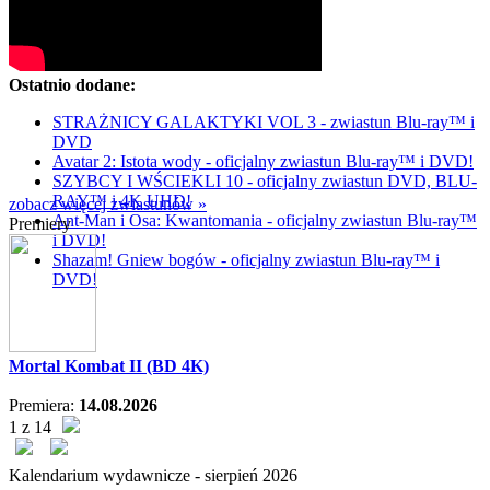
Ostatnio dodane:
STRAŻNICY GALAKTYKI VOL 3 - zwiastun Blu-ray™ i
DVD
Avatar 2: Istota wody - oficjalny zwiastun Blu-ray™ i DVD!
SZYBCY I WŚCIEKLI 10 - oficjalny zwiastun DVD, BLU-
RAY™ i 4K UHD!
zobacz więcej zwiastunów »
Ant-Man i Osa: Kwantomania - oficjalny zwiastun Blu-ray™
Premiery
i DVD!
Shazam! Gniew bogów - oficjalny zwiastun Blu-ray™ i
DVD!
Mortal Kombat II (BD 4K)
Premiera:
14.08.2026
1 z 14
Kalendarium wydawnicze -
sierpień
2026