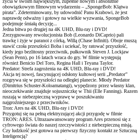
życia w swoim największym, zupełnie nowym i absolutnie
obowiązkowym filmowym wydarzeniu – „SpongeBob: Klątwa
pirata”. Zdeterminowany, by udowodnić Panu Krabowi, że jest
naprawdę odważny i gotowy na wielkie wyzwania, SpongeBob
podejmuje śmiałą decyzję...
Jedna bitwa po drugiej na 4K UHD, Blu-ray i DVD!
Zrezygnowany rewolucjonista Bob (Leonardo DiCaprio) pali
trawkę i żyje w paranoi z córką, Willą (Chase Infiniti). Oboje muszą
stawić czoła przeszłości Boba i uciekać, by ratować przyszłość,
kiedy jego bezlitosny przeciwnik, pułkownik Steven J. Lockjaw
(Sean Penn), po 16 latach wraca do gry. W filmie występują
również Benicio Del Toro, Regina Hall i Teyana Taylor.
Predator: Strefa zagrożenia na 4K UHD, Blu-ray i DVD!
Akcja tej nowej, fascynującej odsłony kultowej serii „Predator”
rozgrywa się w przyszłości na odległej planecie. Młody Predator
(Dimitrius Schuster-Koloamatangi), wypędzony przez własny klan,
nieoczekiwanie znajduje sojuszniczkę w Thii (Elle Fanning). Razem
ruszają w niebezpieczną wyprawę w poszukiwaniu
najgroźniejszego z przeciwników.
Tron: Ares na 4K UHD, Blu-ray i DVD!
Przygotuj się na pełną elektryzującej akcji przygodę w filmie
TRON: ARES. Ultrazaawansowany program Ares przenosi się z
cyfrowego świata do naszej rzeczywistości z niebezpieczną misją.
Czy ludzkość jest gotowa na pierwszy fizyczny kontakt ze Sztuczną
Inteligencją?