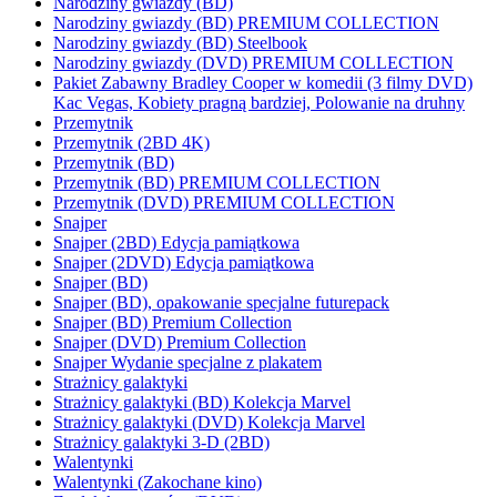
Narodziny gwiazdy (BD)
Narodziny gwiazdy (BD) PREMIUM COLLECTION
Narodziny gwiazdy (BD) Steelbook
Narodziny gwiazdy (DVD) PREMIUM COLLECTION
Pakiet Zabawny Bradley Cooper w komedii (3 filmy DVD)
Kac Vegas, Kobiety pragną bardziej, Polowanie na druhny
Przemytnik
Przemytnik (2BD 4K)
Przemytnik (BD)
Przemytnik (BD) PREMIUM COLLECTION
Przemytnik (DVD) PREMIUM COLLECTION
Snajper
Snajper (2BD) Edycja pamiątkowa
Snajper (2DVD) Edycja pamiątkowa
Snajper (BD)
Snajper (BD), opakowanie specjalne futurepack
Snajper (BD) Premium Collection
Snajper (DVD) Premium Collection
Snajper Wydanie specjalne z plakatem
Strażnicy galaktyki
Strażnicy galaktyki (BD) Kolekcja Marvel
Strażnicy galaktyki (DVD) Kolekcja Marvel
Strażnicy galaktyki 3-D (2BD)
Walentynki
Walentynki (Zakochane kino)