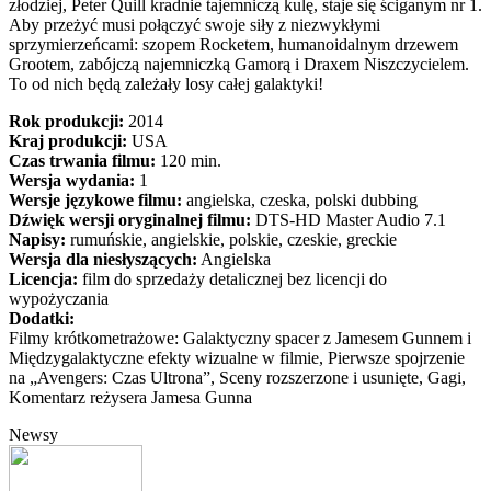
złodziej, Peter Quill kradnie tajemniczą kulę, staje się ściganym nr 1.
Aby przeżyć musi połączyć swoje siły z niezwykłymi
sprzymierzeńcami: szopem Rocketem, humanoidalnym drzewem
Grootem, zabójczą najemniczką Gamorą i Draxem Niszczycielem.
To od nich będą zależały losy całej galaktyki!
Rok produkcji:
2014
Kraj produkcji:
USA
Czas trwania filmu:
120 min.
Wersja wydania:
1
Wersje językowe filmu:
angielska, czeska, polski dubbing
Dźwięk wersji oryginalnej filmu:
DTS-HD Master Audio 7.1
Napisy:
rumuńskie, angielskie, polskie, czeskie, greckie
Wersja dla niesłyszących:
Angielska
Licencja:
film do sprzedaży detalicznej bez licencji do
wypożyczania
Dodatki:
Filmy krótkometrażowe: Galaktyczny spacer z Jamesem Gunnem i
Międzygalaktyczne efekty wizualne w filmie, Pierwsze spojrzenie
na „Avengers: Czas Ultrona”, Sceny rozszerzone i usunięte, Gagi,
Komentarz reżysera Jamesa Gunna
Newsy