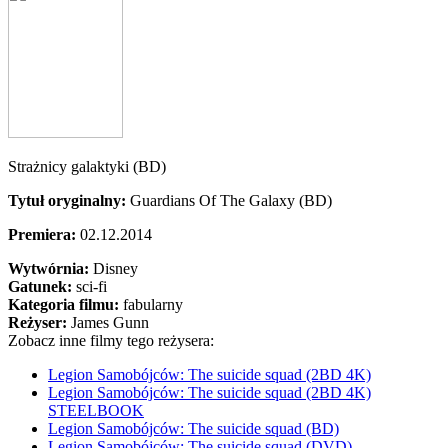
Strażnicy galaktyki (BD)
Tytuł oryginalny:
Guardians Of The Galaxy (BD)
Premiera:
02.12.2014
Wytwórnia:
Disney
Gatunek:
sci-fi
Kategoria filmu:
fabularny
Reżyser:
James Gunn
Zobacz inne filmy tego reżysera:
Legion Samobójców: The suicide squad (2BD 4K)
Legion Samobójców: The suicide squad (2BD 4K)
STEELBOOK
Legion Samobójców: The suicide squad (BD)
Legion Samobójców: The suicide squad (DVD)