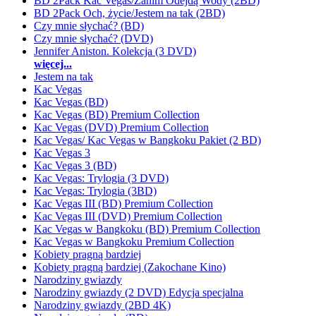
BD 2Pack Kac Vegas/Zanim Odejdą Wody (2BD)
BD 2Pack Och, życie/Jestem na tak (2BD)
Czy mnie słychać? (BD)
Czy mnie słychać? (DVD)
Jennifer Aniston. Kolekcja (3 DVD)
więcej...
Jestem na tak
Kac Vegas
Kac Vegas (BD)
Kac Vegas (BD) Premium Collection
Kac Vegas (DVD) Premium Collection
Kac Vegas/ Kac Vegas w Bangkoku Pakiet (2 BD)
Kac Vegas 3
Kac Vegas 3 (BD)
Kac Vegas: Trylogia (3 DVD)
Kac Vegas: Trylogia (3BD)
Kac Vegas III (BD) Premium Collection
Kac Vegas III (DVD) Premium Collection
Kac Vegas w Bangkoku (BD) Premium Collection
Kac Vegas w Bangkoku Premium Collection
Kobiety pragną bardziej
Kobiety pragną bardziej (Zakochane Kino)
Narodziny gwiazdy
Narodziny gwiazdy (2 DVD) Edycja specjalna
Narodziny gwiazdy (2BD 4K)