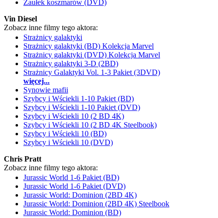
Zaułek koszmarów (DVD)
Vin Diesel
Zobacz inne filmy tego aktora:
Strażnicy galaktyki
Strażnicy galaktyki (BD) Kolekcja Marvel
Strażnicy galaktyki (DVD) Kolekcja Marvel
Strażnicy galaktyki 3-D (2BD)
Strażnicy Galaktyki Vol. 1-3 Pakiet (3DVD)
więcej...
Synowie mafii
Szybcy i Wściekli 1-10 Pakiet (BD)
Szybcy i Wściekli 1-10 Pakiet (DVD)
Szybcy i Wściekli 10 (2 BD 4K)
Szybcy i Wściekli 10 (2 BD 4K Steelbook)
Szybcy i Wściekli 10 (BD)
Szybcy i Wściekli 10 (DVD)
Chris Pratt
Zobacz inne filmy tego aktora:
Jurassic World 1-6 Pakiet (BD)
Jurassic World 1-6 Pakiet (DVD)
Jurassic World: Dominion (2BD 4K)
Jurassic World: Dominion (2BD 4K) Steelbook
Jurassic World: Dominion (BD)