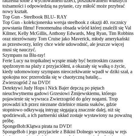
radzenia sobie z wychowaniem dzieci, poszukiwaniem własnych
tożsamości i odpowiedzią na pytanie, czy miłość może przybrać
nowy kształt.
Top Gun - Steelbook BLU- RAY
Top Gun - kolekcjonerska wersja steelbook z okazji 40. rocznicy
powstania filmu! Fenomenalna obsada wśród której znaleźli się Val
Kilmer, Kelly McGillis, Anthony Edwards, Meg Ryan, Tim Robbins
oraz niezrównany Tom Cruise jako Maverick, młody amerykański
as przestworzy, który chce wiele udowodnić, ale jeszcze więcej
musi się nauczyć.
Szympans na Blu-ray!
Ferie Lucy na tropikalnej wyspie miały być beztroskim czasem
spędzonym na plaży z przyjaciółmi, a okazały się walką o życie,
kiedy udomowiony szympans nieoczekiwanie wpadł w dziki szał, a
spokojna noc przerodziła się w chaotyczną batalię...
Zwierzogród 2 na DVD!
Detektywi Judy Hops i Nick Bajer depczą po piętach
nieuchwytnemu gadowi Grzesiowi Żmijewskiemu, którego
pojawienie się wywraca Zwierzogród do góry nogami. Trop
prowadzi ich przez nieznane dzielnice miasta ssaków, gdzie
stopniowo odkrywają intrygę sięgającą znacznie dalej, niż się
spodziewali, a ich partnerski układ zostaje wystawiony na poważną
próbę.
SpongeBob:Klątwa pirata na DVD!
SpongeBob i jego przyjaciele z Bikini Dolnego wyruszają w rejs