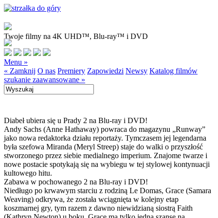
Twoje filmy na 4K UHD™, Blu-ray™ i DVD
Menu »
« Zamknij
O nas
Premiery
Zapowiedzi
Newsy
Katalog filmów
szukanie zaawansowane »
Diabeł ubiera się u Prady 2 na Blu-ray i DVD!
Andy Sachs (Anne Hathaway) powraca do magazynu „Runway”
jako nowa redaktorka działu reportaży. Tymczasem jej legendarna
była szefowa Miranda (Meryl Streep) staje do walki o przyszłość
stworzonego przez siebie medialnego imperium. Znajome twarze i
nowe postacie spotykają się na wybiegu w tej stylowej kontynuacji
kultowego hitu.
Zabawa w pochowanego 2 na Blu-ray i DVD!
Niedługo po krwawym starciu z rodziną Le Domas, Grace (Samara
Weaving) odkrywa, że została wciągnięta w kolejny etap
koszmarnej gry, tym razem z dawno niewidzianą siostrą Faith
(Kathryn Newton) u boku. Grace ma tylko jedną szansę na