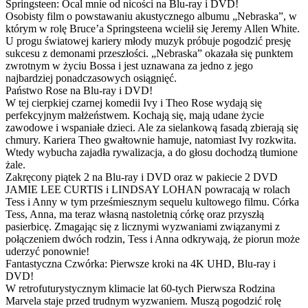
Springsteen: Ocal mnie od nicości na Blu-ray i DVD!
Osobisty film o powstawaniu akustycznego albumu „Nebraska”, w
którym w rolę Bruce’a Springsteena wcielił się Jeremy Allen White.
U progu światowej kariery młody muzyk próbuje pogodzić presję
sukcesu z demonami przeszłości. „Nebraska” okazała się punktem
zwrotnym w życiu Bossa i jest uznawana za jedno z jego
najbardziej ponadczasowych osiągnięć.
Państwo Rose na Blu-ray i DVD!
W tej cierpkiej czarnej komedii Ivy i Theo Rose wydają się
perfekcyjnym małżeństwem. Kochają się, mają udane życie
zawodowe i wspaniałe dzieci. Ale za sielankową fasadą zbierają się
chmury. Kariera Theo gwałtownie hamuje, natomiast Ivy rozkwita.
Wtedy wybucha zajadła rywalizacja, a do głosu dochodzą tłumione
żale.
Zakręcony piątek 2 na Blu-ray i DVD oraz w pakiecie 2 DVD
JAMIE LEE CURTIS i LINDSAY LOHAN powracają w rolach
Tess i Anny w tym prześmiesznym sequelu kultowego filmu. Córka
Tess, Anna, ma teraz własną nastoletnią córkę oraz przyszłą
pasierbicę. Zmagając się z licznymi wyzwaniami związanymi z
połączeniem dwóch rodzin, Tess i Anna odkrywają, że piorun może
uderzyć ponownie!
Fantastyczna Czwórka: Pierwsze kroki na 4K UHD, Blu-ray i
DVD!
W retrofuturystycznym klimacie lat 60-tych Pierwsza Rodzina
Marvela staje przed trudnym wyzwaniem. Muszą pogodzić rolę