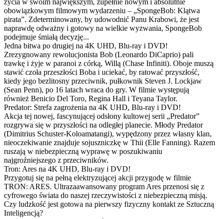
życia w swoim największym, zupełnie nowym i absolutnie
obowiązkowym filmowym wydarzeniu – „SpongeBob: Klątwa
pirata”. Zdeterminowany, by udowodnić Panu Krabowi, że jest
naprawdę odważny i gotowy na wielkie wyzwania, SpongeBob
podejmuje śmiałą decyzję...
Jedna bitwa po drugiej na 4K UHD, Blu-ray i DVD!
Zrezygnowany rewolucjonista Bob (Leonardo DiCaprio) pali
trawkę i żyje w paranoi z córką, Willą (Chase Infiniti). Oboje muszą
stawić czoła przeszłości Boba i uciekać, by ratować przyszłość,
kiedy jego bezlitosny przeciwnik, pułkownik Steven J. Lockjaw
(Sean Penn), po 16 latach wraca do gry. W filmie występują
również Benicio Del Toro, Regina Hall i Teyana Taylor.
Predator: Strefa zagrożenia na 4K UHD, Blu-ray i DVD!
Akcja tej nowej, fascynującej odsłony kultowej serii „Predator”
rozgrywa się w przyszłości na odległej planecie. Młody Predator
(Dimitrius Schuster-Koloamatangi), wypędzony przez własny klan,
nieoczekiwanie znajduje sojuszniczkę w Thii (Elle Fanning). Razem
ruszają w niebezpieczną wyprawę w poszukiwaniu
najgroźniejszego z przeciwników.
Tron: Ares na 4K UHD, Blu-ray i DVD!
Przygotuj się na pełną elektryzującej akcji przygodę w filmie
TRON: ARES. Ultrazaawansowany program Ares przenosi się z
cyfrowego świata do naszej rzeczywistości z niebezpieczną misją.
Czy ludzkość jest gotowa na pierwszy fizyczny kontakt ze Sztuczną
Inteligencją?