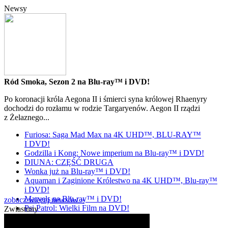
Newsy
Ród Smoka, Sezon 2 na Blu-ray™ i DVD!
Po koronacji króla Aegona II i śmierci syna królowej Rhaenyry
dochodzi do rozłamu w rodzie Targaryenów. Aegon II rządzi
z Żelaznego...
Furiosa: Saga Mad Max na 4K UHD™, BLU-RAY™
I DVD!
Godzilla i Kong: Nowe imperium na Blu-ray™ i DVD!
DIUNA: CZĘŚĆ DRUGA
Wonka już na Blu-ray™ i DVD!
Aquaman i Zaginione Królestwo na 4K UHD™, Blu-ray™
i DVD!
Marvels na Blu-ray™ i DVD!
zobacz więcej newsów »
Psi Patrol: Wielki Film na DVD!
Zwiastuny