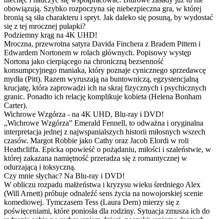
obowiązują. Szybko rozpoczyna się niebezpieczna gra, w której
bronią są siła charakteru i spryt. Jak daleko się posuną, by wydostać
się z tej mrocznej pułapki?
Podziemny krąg na 4K UHD!
Mroczna, przewrotna satyra Davida Finchera z Bradem Pittem i
Edwardem Nortonem w rolach głównych. Popisowy występ
Nortona jako cierpiącego na chroniczną bezsenność
konsumpcyjnego maniaka, który poznaje cynicznego sprzedawcę
mydła (Pitt). Razem wyruszają na buntowniczą, egzystencjalną
krucjatę, która zaprowadzi ich na skraj fizycznych i psychicznych
granic. Ponadto ich relację komplikuje kobieta (Helena Bonham
Carter).
Wichrowe Wzgórza - na 4K UHD, Blu-ray i DVD!
„Wichrowe Wzgórza” Emerald Fennell, to odważna i oryginalna
interpretacja jednej z najwspanialszych historii miłosnych wszech
czasów. Margot Robbie jako Cathy oraz Jacob Elordi w roli
Heathcliffa. Epicka opowieść o pożądaniu, miłości i szaleństwie, w
której zakazana namiętność przeradza się z romantycznej w
odurzającą i toksyczną.
Czy mnie słychac? Na Blu-ray i DVD!
W obliczu rozpadu małżeństwa i kryzysu wieku średniego Alex
(Will Arnett) próbuje odnaleźć sens życia na nowojorskiej scenie
komediowej. Tymczasem Tess (Laura Dern) mierzy się z
poświęceniami, które poniosła dla rodziny. Sytuacja zmusza ich do