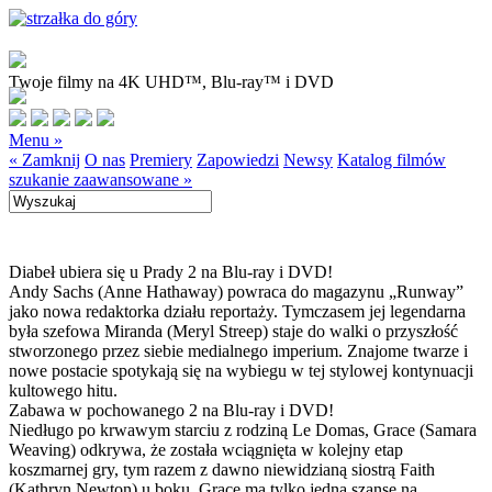
Twoje filmy na 4K UHD™, Blu-ray™ i DVD
Menu »
« Zamknij
O nas
Premiery
Zapowiedzi
Newsy
Katalog filmów
szukanie zaawansowane »
Diabeł ubiera się u Prady 2 na Blu-ray i DVD!
Andy Sachs (Anne Hathaway) powraca do magazynu „Runway”
jako nowa redaktorka działu reportaży. Tymczasem jej legendarna
była szefowa Miranda (Meryl Streep) staje do walki o przyszłość
stworzonego przez siebie medialnego imperium. Znajome twarze i
nowe postacie spotykają się na wybiegu w tej stylowej kontynuacji
kultowego hitu.
Zabawa w pochowanego 2 na Blu-ray i DVD!
Niedługo po krwawym starciu z rodziną Le Domas, Grace (Samara
Weaving) odkrywa, że została wciągnięta w kolejny etap
koszmarnej gry, tym razem z dawno niewidzianą siostrą Faith
(Kathryn Newton) u boku. Grace ma tylko jedną szansę na