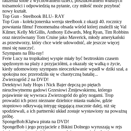
radzenia sobie z wychowaniem dzieci, poszukiwaniem własnych
tożsamości i odpowiedzią na pytanie, czy miłość może przybrać
nowy kształt.
Top Gun - Steelbook BLU- RAY
Top Gun - kolekcjonerska wersja steelbook z okazji 40. rocznicy
powstania filmu! Fenomenalna obsada wśród której znaleźli się Val
Kilmer, Kelly McGillis, Anthony Edwards, Meg Ryan, Tim Robbins
oraz niezrównany Tom Cruise jako Maverick, młody amerykański
as przestworzy, który chce wiele udowodnić, ale jeszcze więcej
musi się nauczyć.
Szympans na Blu-ray!
Ferie Lucy na tropikalnej wyspie miały być beztroskim czasem
spędzonym na plaży z przyjaciółmi, a okazały się walką o życie,
kiedy udomowiony szympans nieoczekiwanie wpadł w dziki szał, a
spokojna noc przerodziła się w chaotyczną batalię...
Zwierzogród 2 na DVD!
Detektywi Judy Hops i Nick Bajer depczą po piętach
nieuchwytnemu gadowi Grzesiowi Żmijewskiemu, którego
pojawienie się wywraca Zwierzogród do góry nogami. Trop
prowadzi ich przez nieznane dzielnice miasta ssaków, gdzie
stopniowo odkrywają intrygę sięgającą znacznie dalej, niż się
spodziewali, a ich partnerski układ zostaje wystawiony na poważną
próbę.
SpongeBob:Klątwa pirata na DVD!
SpongeBob i jego przyjaciele z Bikini Dolnego wyruszają w rejs