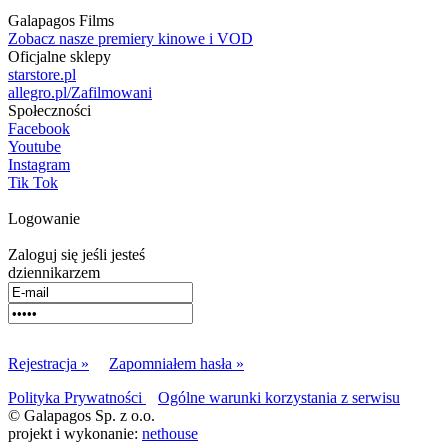
Galapagos Films
Zobacz nasze premiery kinowe i VOD
Oficjalne sklepy
starstore.pl
allegro.pl/Zafilmowani
Społeczności
Facebook
Youtube
Instagram
Tik Tok
Logowanie
Zaloguj się jeśli jesteś
dziennikarzem
Rejestracja »
Zapomniałem hasła »
Polityka Prywatności
Ogólne warunki korzystania z serwisu
© Galapagos Sp. z o.o.
projekt i wykonanie:
nethouse