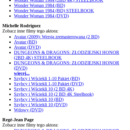
Wonder Woman 1984 (2BD 4K) STEELBOOK
Wonder Woman 1984 (BD)
Wonder Woman 1984 (BD) STEELBOOK
Wonder Woman 1984 (DVD)
Michelle Rodriguez
Zobacz inne filmy tego aktora:
Avatar (2009): Wersja zremasterowana (2 BD)
Avatar (BD)
Avatar (DVD)
DUNGEONS & DRAGONS: ZŁODZIEJSKI HONOR
(2BD 4K) STEELBOOK
DUNGEONS & DRAGONS: ZŁODZIEJSKI HONOR
(DVD)
więcej...
Szybcy i Wściekli 1-10 Pakiet (BD)
Szybcy i Wściekli 1-10 Pakiet (DVD)
Szybcy i Wściekli 10 (2 BD 4K)
Szybcy i Wściekli 10 (2 BD 4K Steelbook)
Szybcy i Wściekli 10 (BD)
Szybcy i Wściekli 10 (DVD)
Wdowy (DVD)
Regé-Jean Page
Zobacz inne filmy tego aktora: