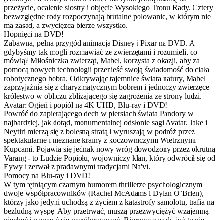
przeżycie, ocalenie siostry i objęcie Wysokiego Tronu Rady. Cztery
bezwzględne rody rozpoczynają brutalne polowanie, w którym nie
ma zasad, a zwycięzca bierze wszystko.
Hopnięci na DVD!
Zabawna, pełna przygód animacja Disney i Pixar na DVD. A
gdybyśmy tak mogli rozmawiać ze zwierzętami i rozumieli, co
mówią? Miłośniczka zwierząt, Mabel, korzysta z okazji, aby za
pomocą nowych technologii przenieść swoją świadomość do ciała
robotycznego bobra. Odkrywając tajemnice świata natury, Mabel
zaprzyjaźnia się z charyzmatycznym bobrem i jednoczy zwierzęce
królestwo w obliczu zbliżającego się zagrożenia ze strony ludzi.
Avatar: Ogień i popiół na 4K UHD, Blu-ray i DVD!
Powróć do zapierającego dech w piersiach świata Pandory w
najbardziej, jak dotąd, monumentalnej odsłonie sagi Avatar. Jake i
Neytiri mierzą się z bolesną stratą i wyruszają w podróż przez
spektakularne i nieznane krainy z koczowniczymi Wietrznymi
Kupcami. Pojawia się jednak nowy wróg dowodzony przez okrutną
Varang - to Ludzie Popiołu, wojowniczy klan, który odwrócił się od
Eywy i zerwał z pradawnymi tradycjami Na'vi.
Pomocy na Blu-ray i DVD!
W tym tętniącym czarnym humorem thrillerze psychologicznym
dwoje współpracowników (Rachel McAdams i Dylan O’Brien),
którzy jako jedyni uchodzą z życiem z katastrofy samolotu, trafia na
bezludną wyspę. Aby przetrwać, muszą przezwyciężyć wzajemną
niechęć i nauczyć się współpracować. Biurowe zasady już tu nie