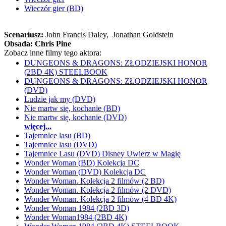
Wieczór gier (BD)
Scenariusz:
John Francis Daley
, Jonathan Goldstein
Obsada:
Chris Pine
Zobacz inne filmy tego aktora:
DUNGEONS & DRAGONS: ZŁODZIEJSKI HONOR
(2BD 4K) STEELBOOK
DUNGEONS & DRAGONS: ZŁODZIEJSKI HONOR
(DVD)
Ludzie jak my (DVD)
Nie martw się, kochanie (BD)
Nie martw się, kochanie (DVD)
więcej...
Tajemnice lasu (BD)
Tajemnice lasu (DVD)
Tajemnice Lasu (DVD) Disney Uwierz w Magię
Wonder Woman (BD) Kolekcja DC
Wonder Woman (DVD) Kolekcja DC
Wonder Woman. Kolekcja 2 filmów (2 BD)
Wonder Woman. Kolekcja 2 filmów (2 DVD)
Wonder Woman. Kolekcja 2 filmów (4 BD 4K)
Wonder Woman 1984 (2BD 3D)
Wonder Woman1984 (2BD 4K)