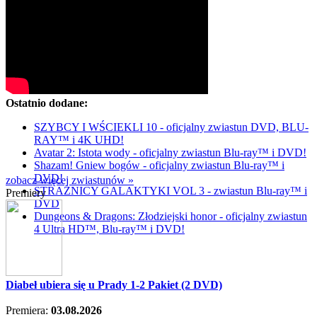
Ostatnio dodane:
SZYBCY I WŚCIEKLI 10 - oficjalny zwiastun DVD, BLU-
RAY™ i 4K UHD!
Avatar 2: Istota wody - oficjalny zwiastun Blu-ray™ i DVD!
Shazam! Gniew bogów - oficjalny zwiastun Blu-ray™ i
DVD!
zobacz więcej zwiastunów »
STRAŻNICY GALAKTYKI VOL 3 - zwiastun Blu-ray™ i
Premiery
DVD
Dungeons & Dragons: Złodziejski honor - oficjalny zwiastun
4 Ultra HD™, Blu-ray™ i DVD!
Diabeł ubiera się u Prady 1-2 Pakiet (2 DVD)
Premiera:
03.08.2026