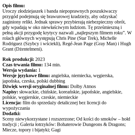
Opis filmu:
Uroczy złodziejaszek i banda niepoprawnych poszukiwaczy
przygód podejmują się brawurowej kradzieży, aby odzyskać
zaginiony relikt. Jednak sprawy przybierają niebezpieczny obrót,
gdy wpadają w oko niewłaściwym ludziom. Tę prześmieszną i
pełną akcji przygodę krytycy nazwali „najlepszym filmem roku”. W
rolach głównych występują Chris Pine (Star Trek), Michelle
Rodriguez (Szybcy i wściekli), Regé-Jean Page (Gray Man) i Hugh
Grant (Dżentelmeni).
Rok produkcji:
2023
Czas trwania filmu:
134 min.
Wersja wydania:
1
Wersje językowe filmu:
angielska, niemiecka, węgierska,
japońska, czeska, polski dubbing
Dźwięk wersji oryginalnej filmu:
Dolby Atmos
Napisy:
słowackie, chińskie, koreańskie, japońskie, angielskie,
polskie, węgierskie, czeskie, niemieckie
Licencja:
film do sprzedaży detalicznej bez licencji do
wypożyczania
Dodatki:
Sceny niewykorzystane i rozszerzone; Od kości do smoków – hołd
tradycji ; Galeria łotrzyków: Bohaterowie Dungeons & Dragons;
Miecze, topory i bijatyki; Gagi