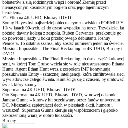
bohaterów z siłą rodzinnych więzi i obronić Ziemię przed
nienasyconym kosmicznym bogiem oraz jego tajemniczym
heroldem...
F1: Film na 4K UHD, Blu-ray i DVD!
Sonny Hayes był najbardziej obiecującym zjawiskiem FORMUŁY
1® w latach 90-tych, aż do czasu wypadku na torze. Trzydzieści lat
później dawny kolega z zespołu, Ruben Cervantes, przekonuje go
do powrotu i jazdy u boku przebojowego debiutanta Joshuy
Pearce’a. To ostatnia szansa, aby zostać numerem jeden na świecie.
Mission: Impossible - The Final Reckoning na 4K UHD, Blu-ray i
DVD!
Mission: Impossible - The Final Reckoning, to ósma część kultowej
serii, w której Tom Cruise wciela się w rolę nieustraszonego Ethana
Hunta. Agent Ethan Hunt wraz z zespołem IMF kontynuują
poszukiwania Entity - sztucznej inteligencji, która zinfiltrowała sieci
wywiadowcze całego świata. Hunt ściga się z czasem, by uratować
świat, który znamy.
Superman na 4K UHD, Blu-ray i DVD!
Oto Superman na 4K UHD, Blu-ray i DVD, w nowej odsłonie
Jamesa Gunna – kinowy hit oczekiwany przez fanów uniwersum
DC. Mieszanka zapierającej dech w piersiach akcji, humoru i
wzruszeń. Superman Gunna kieruje się współczuciem i głęboko
zakorzenioną wiarą w dobro ludzkości.
Blu-ray