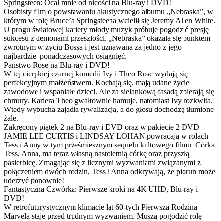
Springsteen: Ocal mnie od nicości na Blu-ray i DVD!
Osobisty film o powstawaniu akustycznego albumu „Nebraska”, w
którym w rolę Bruce’a Springsteena wcielił się Jeremy Allen White.
U progu światowej kariery młody muzyk próbuje pogodzić presję
sukcesu z demonami przeszłości. „Nebraska” okazała się punktem
zwrotnym w życiu Bossa i jest uznawana za jedno z jego
najbardziej ponadczasowych osiągnięć.
Państwo Rose na Blu-ray i DVD!
W tej cierpkiej czarnej komedii Ivy i Theo Rose wydają się
perfekcyjnym małżeństwem. Kochają się, mają udane życie
zawodowe i wspaniałe dzieci. Ale za sielankową fasadą zbierają się
chmury. Kariera Theo gwałtownie hamuje, natomiast Ivy rozkwita.
Wtedy wybucha zajadła rywalizacja, a do głosu dochodzą tłumione
żale.
Zakręcony piątek 2 na Blu-ray i DVD oraz w pakiecie 2 DVD
JAMIE LEE CURTIS i LINDSAY LOHAN powracają w rolach
Tess i Anny w tym prześmiesznym sequelu kultowego filmu. Córka
Tess, Anna, ma teraz własną nastoletnią córkę oraz przyszłą
pasierbicę. Zmagając się z licznymi wyzwaniami związanymi z
połączeniem dwóch rodzin, Tess i Anna odkrywają, że piorun może
uderzyć ponownie!
Fantastyczna Czwórka: Pierwsze kroki na 4K UHD, Blu-ray i
DVD!
W retrofuturystycznym klimacie lat 60-tych Pierwsza Rodzina
Marvela staje przed trudnym wyzwaniem. Muszą pogodzić rolę