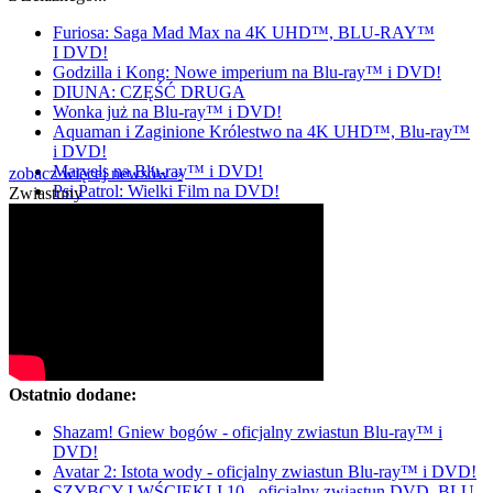
Furiosa: Saga Mad Max na 4K UHD™, BLU-RAY™
I DVD!
Godzilla i Kong: Nowe imperium na Blu-ray™ i DVD!
DIUNA: CZĘŚĆ DRUGA
Wonka już na Blu-ray™ i DVD!
Aquaman i Zaginione Królestwo na 4K UHD™, Blu-ray™
i DVD!
Marvels na Blu-ray™ i DVD!
zobacz więcej newsów »
Psi Patrol: Wielki Film na DVD!
Zwiastuny
Ostatnio dodane:
Shazam! Gniew bogów - oficjalny zwiastun Blu-ray™ i
DVD!
Avatar 2: Istota wody - oficjalny zwiastun Blu-ray™ i DVD!
SZYBCY I WŚCIEKLI 10 - oficjalny zwiastun DVD, BLU-