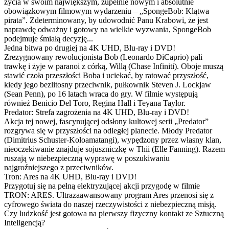
życia w swoim największym, zupełnie nowym i absolutnie
obowiązkowym filmowym wydarzeniu – „SpongeBob: Klątwa
pirata”. Zdeterminowany, by udowodnić Panu Krabowi, że jest
naprawdę odważny i gotowy na wielkie wyzwania, SpongeBob
podejmuje śmiałą decyzję...
Jedna bitwa po drugiej na 4K UHD, Blu-ray i DVD!
Zrezygnowany rewolucjonista Bob (Leonardo DiCaprio) pali
trawkę i żyje w paranoi z córką, Willą (Chase Infiniti). Oboje muszą
stawić czoła przeszłości Boba i uciekać, by ratować przyszłość,
kiedy jego bezlitosny przeciwnik, pułkownik Steven J. Lockjaw
(Sean Penn), po 16 latach wraca do gry. W filmie występują
również Benicio Del Toro, Regina Hall i Teyana Taylor.
Predator: Strefa zagrożenia na 4K UHD, Blu-ray i DVD!
Akcja tej nowej, fascynującej odsłony kultowej serii „Predator”
rozgrywa się w przyszłości na odległej planecie. Młody Predator
(Dimitrius Schuster-Koloamatangi), wypędzony przez własny klan,
nieoczekiwanie znajduje sojuszniczkę w Thii (Elle Fanning). Razem
ruszają w niebezpieczną wyprawę w poszukiwaniu
najgroźniejszego z przeciwników.
Tron: Ares na 4K UHD, Blu-ray i DVD!
Przygotuj się na pełną elektryzującej akcji przygodę w filmie
TRON: ARES. Ultrazaawansowany program Ares przenosi się z
cyfrowego świata do naszej rzeczywistości z niebezpieczną misją.
Czy ludzkość jest gotowa na pierwszy fizyczny kontakt ze Sztuczną
Inteligencją?