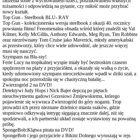
radzenia sobie z wychowaniem dzieci, poszukiwaniem własnych
tożsamości i odpowiedzią na pytanie, czy miłość może przybrać
nowy kształt.
Top Gun - Steelbook BLU- RAY
Top Gun - kolekcjonerska wersja steelbook z okazji 40. rocznicy
powstania filmu! Fenomenalna obsada wśród której znaleźli się Val
Kilmer, Kelly McGillis, Anthony Edwards, Meg Ryan, Tim Robbins
oraz niezrównany Tom Cruise jako Maverick, młody amerykański
as przestworzy, który chce wiele udowodnić, ale jeszcze więcej
musi się nauczyć.
Szympans na Blu-ray!
Ferie Lucy na tropikalnej wyspie miały być beztroskim czasem
spędzonym na plaży z przyjaciółmi, a okazały się walką o życie,
kiedy udomowiony szympans nieoczekiwanie wpadł w dziki szał, a
spokojna noc przerodziła się w chaotyczną batalię...
Zwierzogród 2 na DVD!
Detektywi Judy Hops i Nick Bajer depczą po piętach
nieuchwytnemu gadowi Grzesiowi Żmijewskiemu, którego
pojawienie się wywraca Zwierzogród do góry nogami. Trop
prowadzi ich przez nieznane dzielnice miasta ssaków, gdzie
stopniowo odkrywają intrygę sięgającą znacznie dalej, niż się
spodziewali, a ich partnerski układ zostaje wystawiony na poważną
próbę.
SpongeBob:Klątwa pirata na DVD!
SpongeBob i jego przyjaciele z Bikini Dolnego wyruszają w rejs