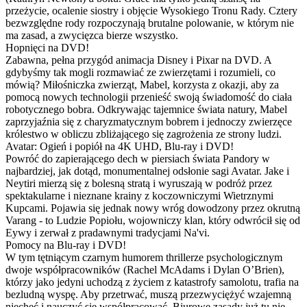
przeżycie, ocalenie siostry i objęcie Wysokiego Tronu Rady. Cztery
bezwzględne rody rozpoczynają brutalne polowanie, w którym nie
ma zasad, a zwycięzca bierze wszystko.
Hopnięci na DVD!
Zabawna, pełna przygód animacja Disney i Pixar na DVD. A
gdybyśmy tak mogli rozmawiać ze zwierzętami i rozumieli, co
mówią? Miłośniczka zwierząt, Mabel, korzysta z okazji, aby za
pomocą nowych technologii przenieść swoją świadomość do ciała
robotycznego bobra. Odkrywając tajemnice świata natury, Mabel
zaprzyjaźnia się z charyzmatycznym bobrem i jednoczy zwierzęce
królestwo w obliczu zbliżającego się zagrożenia ze strony ludzi.
Avatar: Ogień i popiół na 4K UHD, Blu-ray i DVD!
Powróć do zapierającego dech w piersiach świata Pandory w
najbardziej, jak dotąd, monumentalnej odsłonie sagi Avatar. Jake i
Neytiri mierzą się z bolesną stratą i wyruszają w podróż przez
spektakularne i nieznane krainy z koczowniczymi Wietrznymi
Kupcami. Pojawia się jednak nowy wróg dowodzony przez okrutną
Varang - to Ludzie Popiołu, wojowniczy klan, który odwrócił się od
Eywy i zerwał z pradawnymi tradycjami Na'vi.
Pomocy na Blu-ray i DVD!
W tym tętniącym czarnym humorem thrillerze psychologicznym
dwoje współpracowników (Rachel McAdams i Dylan O’Brien),
którzy jako jedyni uchodzą z życiem z katastrofy samolotu, trafia na
bezludną wyspę. Aby przetrwać, muszą przezwyciężyć wzajemną
niechęć i nauczyć się współpracować. Biurowe zasady już tu nie