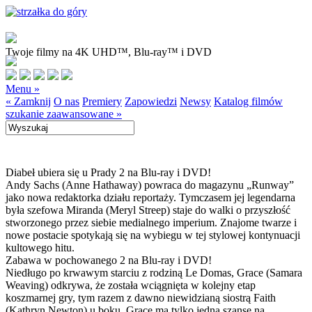
Twoje filmy na 4K UHD™, Blu-ray™ i DVD
Menu »
« Zamknij
O nas
Premiery
Zapowiedzi
Newsy
Katalog filmów
szukanie zaawansowane »
Diabeł ubiera się u Prady 2 na Blu-ray i DVD!
Andy Sachs (Anne Hathaway) powraca do magazynu „Runway”
jako nowa redaktorka działu reportaży. Tymczasem jej legendarna
była szefowa Miranda (Meryl Streep) staje do walki o przyszłość
stworzonego przez siebie medialnego imperium. Znajome twarze i
nowe postacie spotykają się na wybiegu w tej stylowej kontynuacji
kultowego hitu.
Zabawa w pochowanego 2 na Blu-ray i DVD!
Niedługo po krwawym starciu z rodziną Le Domas, Grace (Samara
Weaving) odkrywa, że została wciągnięta w kolejny etap
koszmarnej gry, tym razem z dawno niewidzianą siostrą Faith
(Kathryn Newton) u boku. Grace ma tylko jedną szansę na