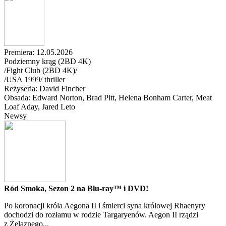
Premiera: 12.05.2026
Podziemny krąg (2BD 4K)
/Fight Club (2BD 4K)/
/
USA
1999
/
thriller
Reżyseria: David Fincher
Obsada: Edward Norton
, Brad Pitt
, Helena Bonham Carter
, Meat
Loaf Aday
, Jared Leto
Newsy
Ród Smoka, Sezon 2 na Blu-ray™ i DVD!
Po koronacji króla Aegona II i śmierci syna królowej Rhaenyry
dochodzi do rozłamu w rodzie Targaryenów. Aegon II rządzi
z Żelaznego...