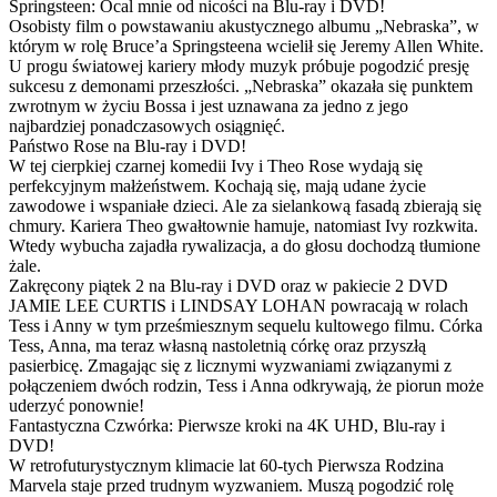
Springsteen: Ocal mnie od nicości na Blu-ray i DVD!
Osobisty film o powstawaniu akustycznego albumu „Nebraska”, w
którym w rolę Bruce’a Springsteena wcielił się Jeremy Allen White.
U progu światowej kariery młody muzyk próbuje pogodzić presję
sukcesu z demonami przeszłości. „Nebraska” okazała się punktem
zwrotnym w życiu Bossa i jest uznawana za jedno z jego
najbardziej ponadczasowych osiągnięć.
Państwo Rose na Blu-ray i DVD!
W tej cierpkiej czarnej komedii Ivy i Theo Rose wydają się
perfekcyjnym małżeństwem. Kochają się, mają udane życie
zawodowe i wspaniałe dzieci. Ale za sielankową fasadą zbierają się
chmury. Kariera Theo gwałtownie hamuje, natomiast Ivy rozkwita.
Wtedy wybucha zajadła rywalizacja, a do głosu dochodzą tłumione
żale.
Zakręcony piątek 2 na Blu-ray i DVD oraz w pakiecie 2 DVD
JAMIE LEE CURTIS i LINDSAY LOHAN powracają w rolach
Tess i Anny w tym prześmiesznym sequelu kultowego filmu. Córka
Tess, Anna, ma teraz własną nastoletnią córkę oraz przyszłą
pasierbicę. Zmagając się z licznymi wyzwaniami związanymi z
połączeniem dwóch rodzin, Tess i Anna odkrywają, że piorun może
uderzyć ponownie!
Fantastyczna Czwórka: Pierwsze kroki na 4K UHD, Blu-ray i
DVD!
W retrofuturystycznym klimacie lat 60-tych Pierwsza Rodzina
Marvela staje przed trudnym wyzwaniem. Muszą pogodzić rolę