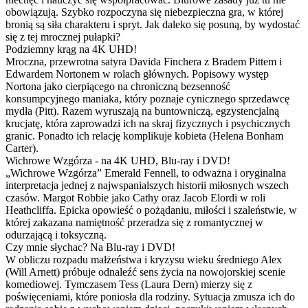
obowiązują. Szybko rozpoczyna się niebezpieczna gra, w której
bronią są siła charakteru i spryt. Jak daleko się posuną, by wydostać
się z tej mrocznej pułapki?
Podziemny krąg na 4K UHD!
Mroczna, przewrotna satyra Davida Finchera z Bradem Pittem i
Edwardem Nortonem w rolach głównych. Popisowy występ
Nortona jako cierpiącego na chroniczną bezsenność
konsumpcyjnego maniaka, który poznaje cynicznego sprzedawcę
mydła (Pitt). Razem wyruszają na buntowniczą, egzystencjalną
krucjatę, która zaprowadzi ich na skraj fizycznych i psychicznych
granic. Ponadto ich relację komplikuje kobieta (Helena Bonham
Carter).
Wichrowe Wzgórza - na 4K UHD, Blu-ray i DVD!
„Wichrowe Wzgórza” Emerald Fennell, to odważna i oryginalna
interpretacja jednej z najwspanialszych historii miłosnych wszech
czasów. Margot Robbie jako Cathy oraz Jacob Elordi w roli
Heathcliffa. Epicka opowieść o pożądaniu, miłości i szaleństwie, w
której zakazana namiętność przeradza się z romantycznej w
odurzającą i toksyczną.
Czy mnie słychac? Na Blu-ray i DVD!
W obliczu rozpadu małżeństwa i kryzysu wieku średniego Alex
(Will Arnett) próbuje odnaleźć sens życia na nowojorskiej scenie
komediowej. Tymczasem Tess (Laura Dern) mierzy się z
poświęceniami, które poniosła dla rodziny. Sytuacja zmusza ich do