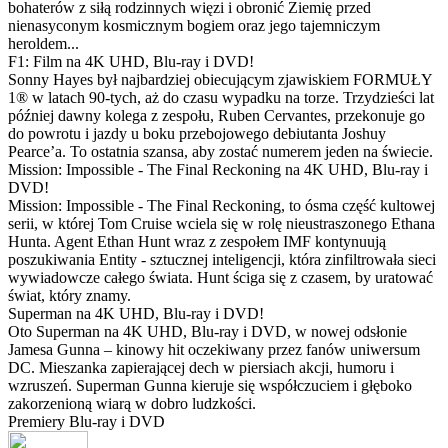
bohaterów z siłą rodzinnych więzi i obronić Ziemię przed
nienasyconym kosmicznym bogiem oraz jego tajemniczym
heroldem...
F1: Film na 4K UHD, Blu-ray i DVD!
Sonny Hayes był najbardziej obiecującym zjawiskiem FORMUŁY
1® w latach 90-tych, aż do czasu wypadku na torze. Trzydzieści lat
później dawny kolega z zespołu, Ruben Cervantes, przekonuje go
do powrotu i jazdy u boku przebojowego debiutanta Joshuy
Pearce’a. To ostatnia szansa, aby zostać numerem jeden na świecie.
Mission: Impossible - The Final Reckoning na 4K UHD, Blu-ray i
DVD!
Mission: Impossible - The Final Reckoning, to ósma część kultowej
serii, w której Tom Cruise wciela się w rolę nieustraszonego Ethana
Hunta. Agent Ethan Hunt wraz z zespołem IMF kontynuują
poszukiwania Entity - sztucznej inteligencji, która zinfiltrowała sieci
wywiadowcze całego świata. Hunt ściga się z czasem, by uratować
świat, który znamy.
Superman na 4K UHD, Blu-ray i DVD!
Oto Superman na 4K UHD, Blu-ray i DVD, w nowej odsłonie
Jamesa Gunna – kinowy hit oczekiwany przez fanów uniwersum
DC. Mieszanka zapierającej dech w piersiach akcji, humoru i
wzruszeń. Superman Gunna kieruje się współczuciem i głęboko
zakorzenioną wiarą w dobro ludzkości.
Premiery Blu-ray i DVD