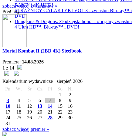
RAY™ i 4K UHD!
zobacz więcej zwiastunów »
STRAŻNICY GALAKTYKI VOL 3 - zwiastun Blu-ray™ i
Premiery
DVD
Dungeons & Dragons: Złodziejski honor - oficjalny zwiastun
4 Ultra HD™, Blu-ray™ i DVD!
Mortal Kombat II (2BD 4K) Steelbook
Premiera:
14.08.2026
1 z 14
Kalendarium wydawnicze -
sierpień
2026
Pn
Wt
Śr
Cz
Pi
So
Ni
1
2
3
4
5
6
7
8
9
10
11
12
13
14
15
16
17
18
19
20
21
22
23
24
25
26
27
28
29
30
31
zobacz więcej premier »